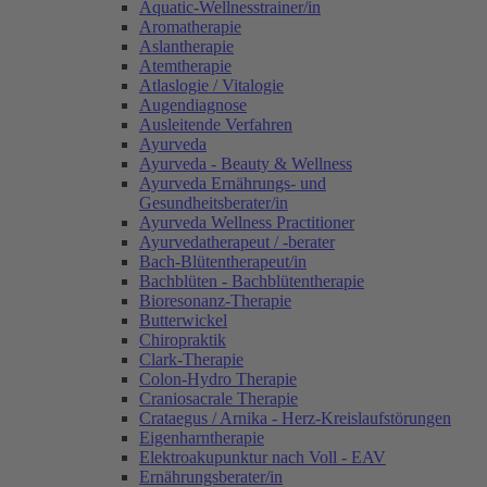
Aquatic-Wellnesstrainer/in
Aromatherapie
Aslantherapie
Atemtherapie
Atlaslogie / Vitalogie
Augendiagnose
Ausleitende Verfahren
Ayurveda
Ayurveda - Beauty & Wellness
Ayurveda Ernährungs- und
Gesundheitsberater/in
Ayurveda Wellness Practitioner
Ayurvedatherapeut / -berater
Bach-Blütentherapeut/in
Bachblüten - Bachblütentherapie
Bioresonanz-Therapie
Butterwickel
Chiropraktik
Clark-Therapie
Colon-Hydro Therapie
Craniosacrale Therapie
Crataegus / Arnika - Herz-Kreislaufstörungen
Eigenharntherapie
Elektroakupunktur nach Voll - EAV
Ernährungsberater/in