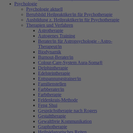
Psychologie
Psychologie aktuell
Berufsbild Heilpraktiker/in für Psychotherapie
Ausbildung z. Heilpraktiker/in für Psychotherapie
Therapien und Verfahren
Astrotherapie
Autogenes Training
Berater/in für Astropsychologie - Astro-
Therapeut/in
Biodynamik
Burnout-Berater/in
Colour-Care-System Aura-Soma®
Delphintherapie
Edelsteintherapie
Entspannungstrainer/in
Familienstellen
Farbberater/in
Farbtherapie
Feldenkrais-Methode
Feng Shui
Gesprächstherapie nach Rogers
Gestalttherapie
Gewaltfreie Kommunikation
Graphotherapie
Heilpädagogisches Reiten