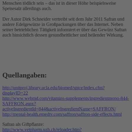
Menschen tödlich sein – das ist in dieser Höhe beispielsweise
Speisesalz allerdings auch.
Der Autor Dirk Schneider vertreibt seit dem Jahr 2011 Safran und
andere Edelgewürze in Großpackungen über das Internet. Neben
seiner betrieblichen Tätigkeit informiert er über das Gewürz Safran
auch hinsichtlich dessen gesundheitlicher und heilender Wirkung.
Quellangaben:
http://unitproj.library.ucla.edu/biomed/spice/index.cfm?
displayID=22
http://www.webmd.com/vitamins-supplements/ingredientmono-844-
SAFFRON.aspx?
activeIngredientId=844&activeIngredientName=SAFFRON/
http://mental-health.emedtv.com/saffron/saffron-side-effects.html
Safran als Giftpflanze:
http://www.vetpharm.uzh.ch/reloader.htm?