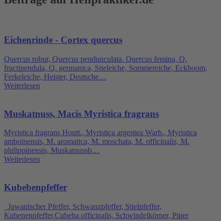
Eichenrinde - Cortex quercus
Quercus robur, Quercus pendunculata, Quercus femina, Q.
fructipendula, Q. germanica, Stieleiche, Sommereiche, Eckboom,
Ferkeleiche, Heister, Deutsche…
Weiterlesen
Muskatnuss, Macis Myristica fragrans
Myristica fragrans Houtt., Myristica argentea Warb., Myristica
amboinensis, M. aromatica, M. moschata, M. officinalis, M.
philippinensis, Muskatnussb…
Weiterlesen
Kubebenpfeffer
Jawanischer Pfeffer, Schwanzpfeffer, Stielpfeffer,
Kubenenpfeffer,Cubeba officinalis, Schwindelkörner, Piper