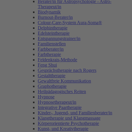
Berater/in für Astropsychologie - Astro-
Therapeut/in
Biodynamik
Burnout-Berater/in
Colour-Care-System Aura-Soma®
Delphintherapie
Edelsteintherapie
Entspannungstrainer/in
Familienstellen
Farbberater/in
Farbtherapie
Feldenkrais-Methode
Feng Shui
Gesprächstherapie nach Rogers
Gestalttherapie
Gewaltfreie Kommunikation
Graphotherapie
Heilpädagogisches Reiten
Hypnose
Hypnosetherapeut/in
Integrative Paartherapie
Kinder-, Jugend- und Familienberater/in
Klangtherapie und Klangmassage
Körperorientierte Psychotherapie
Kunst- und Kreativtherapie