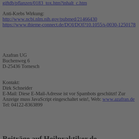
giftdb/pflanzen/0183_tox.htm?inhalt_c.htm
Anti-Krebs Wirkung:
http://www.ncbi.nlm.nih.gov/pubmed/21466430
https://www.thieme-connect.de/DOI/DOI?10.1055/s-0030-1250178
Azafran UG
Buchenweg 6
D-25436 Tornesch
Kontakt:
Dirk Schneider
E-Mail:
Diese E-Mail-Adresse ist vor Spambots geschützt! Zur
Anzeige muss JavaScript eingeschaltet sein!
, Web:
www.azafran.de
Tel: 04122-8363899
Beiträge auf Heilpraktiker.de