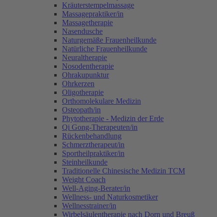
Kräuterstempelmassage
Massagepraktiker/in
Massagetherapie
Nasendusche
Naturgemäße Frauenheilkunde
Natürliche Frauenheilkunde
Neuraltherapie
Nosodentherapie
Ohrakupunktur
Ohrkerzen
Oligotherapie
Orthomolekulare Medizin
Osteopath/in
Phytotherapie - Medizin der Erde
Qi Gong-Therapeuten/in
Rückenbehandlung
Schmerztherapeut/in
Sportheilpraktiker/in
Steinheilkunde
Traditionelle Chinesische Medizin TCM
Weight Coach
Well-Aging-Berater/in
Wellness- und Naturkosmetiker
Wellnesstrainer/in
Wirbelsäulentherapie nach Dorn und Breuß