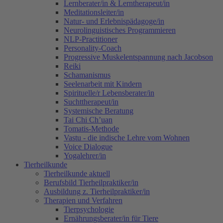
Lernberater/in & Lerntherapeut/in
Meditationsleiter/in
Natur- und Erlebnispädagoge/in
Neurolinguistisches Programmieren
NLP-Practitioner
Personality-Coach
Progressive Muskelentspannung nach Jacobson
Reiki
Schamanismus
Seelenarbeit mit Kindern
Spirituelle/r Lebensberater/in
Suchttherapeut/in
Systemische Beratung
Tai Chi Ch’uan
Tomatis-Methode
Vastu - die indische Lehre vom Wohnen
Voice Dialogue
Yogalehrer/in
Tierheilkunde
Tierheilkunde aktuell
Berufsbild Tierheilpraktiker/in
Ausbildung z. Tierheilpraktiker/in
Therapien und Verfahren
Tierpsychologie
Ernährungsberater/in für Tiere