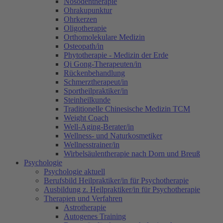
Nosodentherapie
Ohrakupunktur
Ohrkerzen
Oligotherapie
Orthomolekulare Medizin
Osteopath/in
Phytotherapie - Medizin der Erde
Qi Gong-Therapeuten/in
Rückenbehandlung
Schmerztherapeut/in
Sportheilpraktiker/in
Steinheilkunde
Traditionelle Chinesische Medizin TCM
Weight Coach
Well-Aging-Berater/in
Wellness- und Naturkosmetiker
Wellnesstrainer/in
Wirbelsäulentherapie nach Dorn und Breuß
Psychologie
Psychologie aktuell
Berufsbild Heilpraktiker/in für Psychotherapie
Ausbildung z. Heilpraktiker/in für Psychotherapie
Therapien und Verfahren
Astrotherapie
Autogenes Training