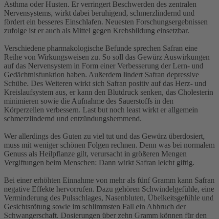
Asthma oder Husten. Er verringert Beschwerden des zentralen
Nervensystems, wirkt dabei beruhigend, schmerzlindernd und
fördert ein besseres Einschlafen. Neuesten Forschungsergebnissen
zufolge ist er auch als Mittel gegen Krebsbildung einsetzbar.
Verschiedene pharmakologische Befunde sprechen Safran eine
Reihe von Wirkungsweisen zu. So soll das Gewürz Auswirkungen
auf das Nervensystem in Form einer Verbesserung der Lern- und
Gedächtnisfunktion haben. Außerdem lindert Safran depressive
Schübe. Des Weiteren wirkt sich Safran positiv auf das Herz- und
Kreislaufsystem aus, er kann den Blutdruck senken, das Cholesterin
minimieren sowie die Aufnahme des Sauerstoffs in den
Körperzellen verbessern. Last but noch least wirkt er allgemein
schmerzlindernd und entzündungshemmend.
Wer allerdings des Guten zu viel tut und das Gewürz überdosiert,
muss mit weniger schönen Folgen rechnen. Denn was bei normalem
Genuss als Heilpflanze gilt, verursacht in größeren Mengen
Vergiftungen beim Menschen: Dann wirkt Safran leicht giftig.
Bei einer erhöhten Einnahme von mehr als fünf Gramm kann Safran
negative Effekte hervorrufen. Dazu gehören Schwindelgefühle, eine
Verminderung des Pulsschlages, Nasenbluten, Übelkeitsgefühle und
Gesichtsrötung sowie im schlimmsten Fall ein Abbruch der
Schwangerschaft. Dosierungen über zehn Gramm können für den