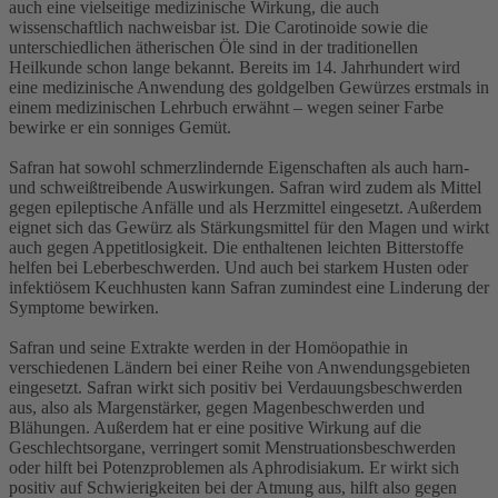
auch eine vielseitige medizinische Wirkung, die auch
wissenschaftlich nachweisbar ist. Die Carotinoide sowie die
unterschiedlichen ätherischen Öle sind in der traditionellen
Heilkunde schon lange bekannt. Bereits im 14. Jahrhundert wird
eine medizinische Anwendung des goldgelben Gewürzes erstmals in
einem medizinischen Lehrbuch erwähnt – wegen seiner Farbe
bewirke er ein sonniges Gemüt.
Safran hat sowohl schmerzlindernde Eigenschaften als auch harn-
und schweißtreibende Auswirkungen. Safran wird zudem als Mittel
gegen epileptische Anfälle und als Herzmittel eingesetzt. Außerdem
eignet sich das Gewürz als Stärkungsmittel für den Magen und wirkt
auch gegen Appetitlosigkeit. Die enthaltenen leichten Bitterstoffe
helfen bei Leberbeschwerden. Und auch bei starkem Husten oder
infektiösem Keuchhusten kann Safran zumindest eine Linderung der
Symptome bewirken.
Safran und seine Extrakte werden in der Homöopathie in
verschiedenen Ländern bei einer Reihe von Anwendungsgebieten
eingesetzt. Safran wirkt sich positiv bei Verdauungsbeschwerden
aus, also als Margenstärker, gegen Magenbeschwerden und
Blähungen. Außerdem hat er eine positive Wirkung auf die
Geschlechtsorgane, verringert somit Menstruationsbeschwerden
oder hilft bei Potenzproblemen als Aphrodisiakum. Er wirkt sich
positiv auf Schwierigkeiten bei der Atmung aus, hilft also gegen