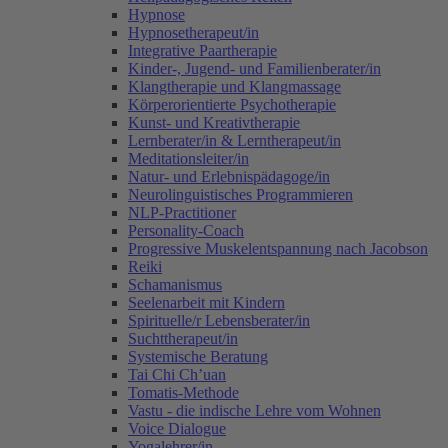
Hypnose
Hypnosetherapeut/in
Integrative Paartherapie
Kinder-, Jugend- und Familienberater/in
Klangtherapie und Klangmassage
Körperorientierte Psychotherapie
Kunst- und Kreativtherapie
Lernberater/in & Lerntherapeut/in
Meditationsleiter/in
Natur- und Erlebnispädagoge/in
Neurolinguistisches Programmieren
NLP-Practitioner
Personality-Coach
Progressive Muskelentspannung nach Jacobson
Reiki
Schamanismus
Seelenarbeit mit Kindern
Spirituelle/r Lebensberater/in
Suchttherapeut/in
Systemische Beratung
Tai Chi Ch’uan
Tomatis-Methode
Vastu - die indische Lehre vom Wohnen
Voice Dialogue
Yogalehrer/in