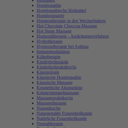
Heilfasten
Homöopathie
Homöopathische Heilmittel
Homöosiniatrie
Hormontherapie in den Wechseljahren
Hot Chocolate Choccoa-Massage
Hot Stone Massage
Humoraltherapie - Ausleitungsverfahren
Hydrotherapie
Hypnosetherapie bei Asthma
Immunmodulation
Kältetherapie
Kinderheilpraktik
Kinderheilpraktiker/in
Kinesiologie
Klassische Homöopathie
Klassische Massage
Kosmetische Akupunktur
Kräuterstempelmassage
Massagepraktiker/in
Massagetherapie
Nasendusche
Naturgemäße Frauenheilkunde
Natürliche Frauenheilkunde
Neuraltherapie