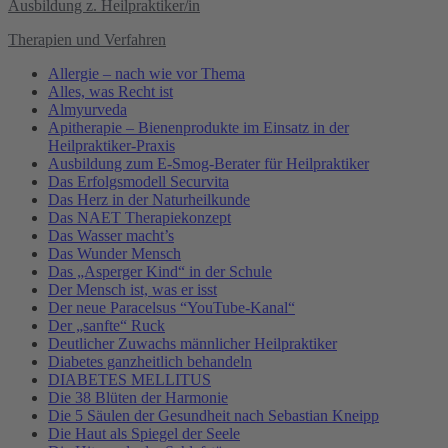
Ausbildung z. Heilpraktiker/in
Therapien und Verfahren
Allergie – nach wie vor Thema
Alles, was Recht ist
Almyurveda
Apitherapie – Bienenprodukte im Einsatz in der
Heilpraktiker-Praxis
Ausbildung zum E-Smog-Berater für Heilpraktiker
Das Erfolgsmodell Securvita
Das Herz in der Naturheilkunde
Das NAET Therapiekonzept
Das Wasser macht’s
Das Wunder Mensch
Das „Asperger Kind“ in der Schule
Der Mensch ist, was er isst
Der neue Paracelsus “YouTube-Kanal“
Der „sanfte“ Ruck
Deutlicher Zuwachs männlicher Heilpraktiker
Diabetes ganzheitlich behandeln
DIABETES MELLITUS
Die 38 Blüten der Harmonie
Die 5 Säulen der Gesundheit nach Sebastian Kneipp
Die Haut als Spiegel der Seele