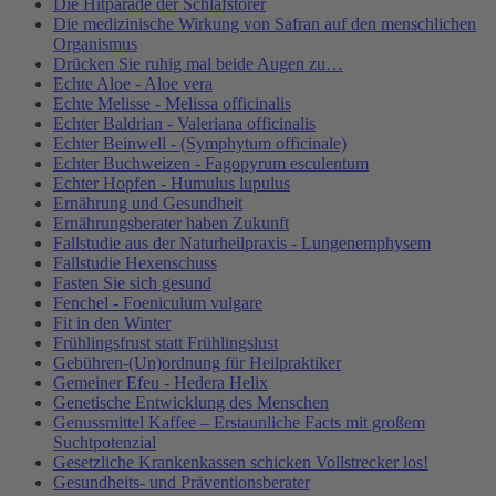
Die Hitparade der Schlafstörer
Die medizinische Wirkung von Safran auf den menschlichen
Organismus
Drücken Sie ruhig mal beide Augen zu…
Echte Aloe - Aloe vera
Echte Melisse - Melissa officinalis
Echter Baldrian - Valeriana officinalis
Echter Beinwell - (Symphytum officinale)
Echter Buchweizen - Fagopyrum esculentum
Echter Hopfen - Humulus lupulus
Ernährung und Gesundheit
Ernährungsberater haben Zukunft
Fallstudie aus der Naturheilpraxis - Lungenemphysem
Fallstudie Hexenschuss
Fasten Sie sich gesund
Fenchel - Foeniculum vulgare
Fit in den Winter
Frühlingsfrust statt Frühlingslust
Gebühren-(Un)ordnung für Heilpraktiker
Gemeiner Efeu - Hedera Helix
Genetische Entwicklung des Menschen
Genussmittel Kaffee – Erstaunliche Facts mit großem
Suchtpotenzial
Gesetzliche Krankenkassen schicken Vollstrecker los!
Gesundheits- und Präventionsberater