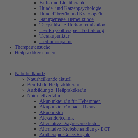
Farb- und Lichttherapie
Hunde- und Katzenpsychologie
Hundeführer/in und Kynologe/in
Naturgemäße Tierheilkunde
Telepathische Tierkommunikation
Tier-Physiotherapie - Fortbildung
Tierakupunktur
Tierhomöopathie
Therapeutensuche
Heilpraktikerschulen
Naturheilkunde
Naturheilkunde aktuell
Berufsbild Heilpraktiker/in
Ausbildung z. Heilpraktiker/in
Naturheilverfahren
Akupunkteur/in für Hebammen
Akupunkteur/in nach Thews
Akupunktur
Alexandertechnik
Alternative Diagnosemethoden
Alternative Krebsbehandlung - ECT
Apitherapie Gelee-Royale