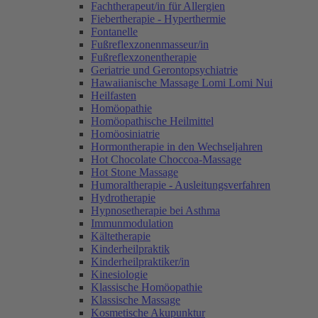
Fachtherapeut/in für Allergien
Fiebertherapie - Hyperthermie
Fontanelle
Fußreflexzonenmasseur/in
Fußreflexzonentherapie
Geriatrie und Gerontopsychiatrie
Hawaiianische Massage Lomi Lomi Nui
Heilfasten
Homöopathie
Homöopathische Heilmittel
Homöosiniatrie
Hormontherapie in den Wechseljahren
Hot Chocolate Choccoa-Massage
Hot Stone Massage
Humoraltherapie - Ausleitungsverfahren
Hydrotherapie
Hypnosetherapie bei Asthma
Immunmodulation
Kältetherapie
Kinderheilpraktik
Kinderheilpraktiker/in
Kinesiologie
Klassische Homöopathie
Klassische Massage
Kosmetische Akupunktur