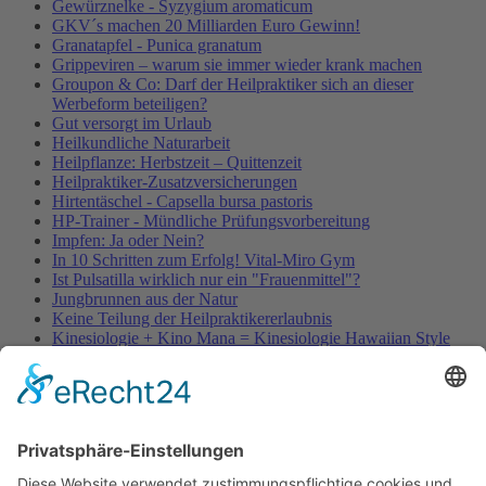
Gewürznelke - Syzygium aromaticum
GKV´s machen 20 Milliarden Euro Gewinn!
Granatapfel - Punica granatum
Grippeviren – warum sie immer wieder krank machen
Groupon & Co: Darf der Heilpraktiker sich an dieser
Werbeform beteiligen?
Gut versorgt im Urlaub
Heilkundliche Naturarbeit
Heilpflanze: Herbstzeit – Quittenzeit
Heilpraktiker-Zusatzversicherungen
Hirtentäschel - Capsella bursa pastoris
HP-Trainer - Mündliche Prüfungsvorbereitung
Impfen: Ja oder Nein?
In 10 Schritten zum Erfolg! Vital-Miro Gym
Ist Pulsatilla wirklich nur ein "Frauenmittel"?
Jungbrunnen aus der Natur
Keine Teilung der Heilpraktikererlaubnis
Kinesiologie + Kino Mana = Kinesiologie Hawaiian Style
Kleinblütige Königskerze - Verbascum thapsus
Kleine Würmer als Wunderheiler
Knoblauch - Allium sativum
Koffein, Schmerzmittel & Medikamente
Körperübung - Meridian Stretching
MRSA-Killerkeime in deutschen Krankenhäusern
NATURHEILKUNDE & PSYCHOTHERAPIE HEUTE