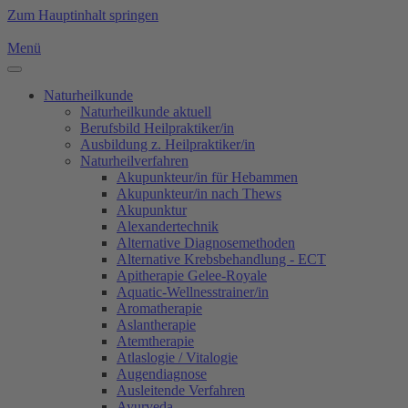
Zum Hauptinhalt springen
Menü
Naturheilkunde
Naturheilkunde aktuell
Berufsbild Heilpraktiker/in
Ausbildung z. Heilpraktiker/in
Naturheilverfahren
Akupunkteur/in für Hebammen
Akupunkteur/in nach Thews
Akupunktur
Alexandertechnik
Alternative Diagnosemethoden
Alternative Krebsbehandlung - ECT
Apitherapie Gelee-Royale
Aquatic-Wellnesstrainer/in
Aromatherapie
Aslantherapie
Atemtherapie
Atlaslogie / Vitalogie
Augendiagnose
Ausleitende Verfahren
Ayurveda