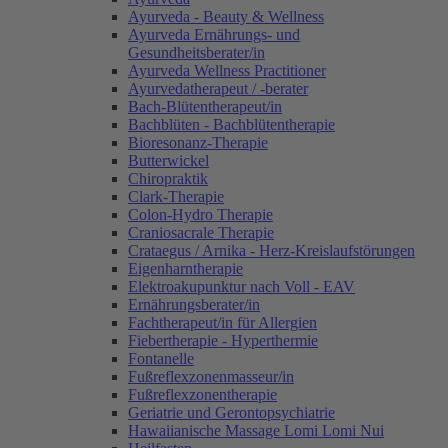
Ayurveda - Beauty & Wellness
Ayurveda Ernährungs- und
Gesundheitsberater/in
Ayurveda Wellness Practitioner
Ayurvedatherapeut / -berater
Bach-Blütentherapeut/in
Bachblüten - Bachblütentherapie
Bioresonanz-Therapie
Butterwickel
Chiropraktik
Clark-Therapie
Colon-Hydro Therapie
Craniosacrale Therapie
Crataegus / Arnika - Herz-Kreislaufstörungen
Eigenharntherapie
Elektroakupunktur nach Voll - EAV
Ernährungsberater/in
Fachtherapeut/in für Allergien
Fiebertherapie - Hyperthermie
Fontanelle
Fußreflexzonenmasseur/in
Fußreflexzonentherapie
Geriatrie und Gerontopsychiatrie
Hawaiianische Massage Lomi Lomi Nui