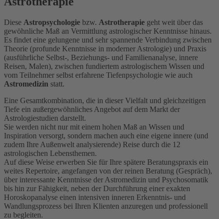
Astrotherapie
Diese
Astropsychologie
bzw.
Astrotherapie
geht weit über das
gewöhnliche Maß an Vermittlung astrologischer Kenntnisse hinaus.
Es findet eine gelungene und sehr spannende Verbindung zwischen
Theorie (profunde Kenntnisse in moderner Astrologie) und Praxis
(ausführliche Selbst-, Beziehungs- und Familienanalyse, innere
Reisen, Malen), zwischen fundiertem astrologischem Wissen und
vom Teilnehmer selbst erfahrene Tiefenpsychologie wie auch
Astromedizin
statt.
Eine Gesamtkombination, die in dieser Vielfalt und gleichzeitigen
Tiefe ein außergewöhnliches Angebot auf dem Markt der
Astrologiestudien darstellt.
Sie werden nicht nur mit einem hohen Maß an Wissen und
Inspiration versorgt, sondern machen auch eine eigene innere (und
zudem Ihre Außenwelt analysierende) Reise durch die 12
astrologischen Lebensthemen.
Auf diese Weise erwerben Sie für Ihre spätere Beratungspraxis ein
weites Repertoire, angefangen von der reinen Beratung (Gespräch),
über interessante Kenntnisse der Astromedizin und Psychosomatik
bis hin zur Fähigkeit, neben der Durchführung einer exakten
Horoskopanalyse einen intensiven inneren Erkenntnis- und
Wandlungsprozess bei Ihren Klienten anzuregen und professionell
zu begleiten.