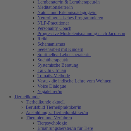
Lernberater/in & Lerntherapeut/in
Meditationsleiter/in
Natur- und Erlebnispädagoge/in
Neurolinguistisches Programmieren
NLP-Practitioner
Personality-Coach
Progressive Muskelentspannung nach Jacobson
Reiki
Schamanismus
Seelenarbeit mit Kindern
Spirituelle/r Lebensberater/in
Suchttherapeut/in
Systemische Beratung
Tai Chi Ch’uan
Tomatis-Methode
Vastu - die indische Lehre vom Wohnen
Voice Dialogue
Yogalehrer/in
Tierheilkunde
Tierheilkunde aktuell
Berufsbild Tierheilpraktiker/in
Ausbildung z. Tierheilpraktiker/in
Therapien und Verfahren
Tierpsychologie
Ernährungsberater/in für Tiere