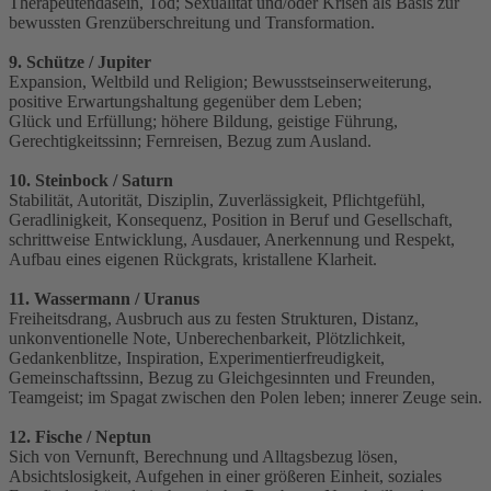
Therapeutendasein, Tod; Sexualität und/oder Krisen als Basis zur
bewussten Grenzüberschreitung und Transformation.
9. Schütze / Jupiter
Expansion, Weltbild und Religion; Bewusstseinserweiterung,
positive Erwartungshaltung gegenüber dem Leben;
Glück und Erfüllung; höhere Bildung, geistige Führung,
Gerechtigkeitssinn; Fernreisen, Bezug zum Ausland.
10. Steinbock / Saturn
Stabilität, Autorität, Disziplin, Zuverlässigkeit, Pflichtgefühl,
Geradlinigkeit, Konsequenz, Position in Beruf und Gesellschaft,
schrittweise Entwicklung, Ausdauer, Anerkennung und Respekt,
Aufbau eines eigenen Rückgrats, kristallene Klarheit.
11. Wassermann / Uranus
Freiheitsdrang, Ausbruch aus zu festen Strukturen, Distanz,
unkonventionelle Note, Unberechenbarkeit, Plötzlichkeit,
Gedankenblitze, Inspiration, Experimentierfreudigkeit,
Gemeinschaftssinn, Bezug zu Gleichgesinnten und Freunden,
Teamgeist; im Spagat zwischen den Polen leben; innerer Zeuge sein.
12. Fische / Neptun
Sich von Vernunft, Berechnung und Alltagsbezug lösen,
Absichtslosigkeit, Aufgehen in einer größeren Einheit, soziales