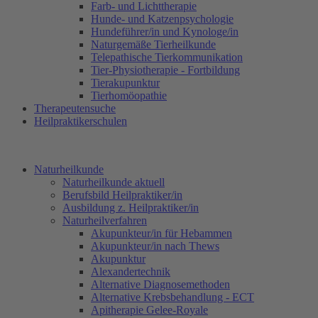
Farb- und Lichttherapie
Hunde- und Katzenpsychologie
Hundeführer/in und Kynologe/in
Naturgemäße Tierheilkunde
Telepathische Tierkommunikation
Tier-Physiotherapie - Fortbildung
Tierakupunktur
Tierhomöopathie
Therapeutensuche
Heilpraktikerschulen
Naturheilkunde
Naturheilkunde aktuell
Berufsbild Heilpraktiker/in
Ausbildung z. Heilpraktiker/in
Naturheilverfahren
Akupunkteur/in für Hebammen
Akupunkteur/in nach Thews
Akupunktur
Alexandertechnik
Alternative Diagnosemethoden
Alternative Krebsbehandlung - ECT
Apitherapie Gelee-Royale