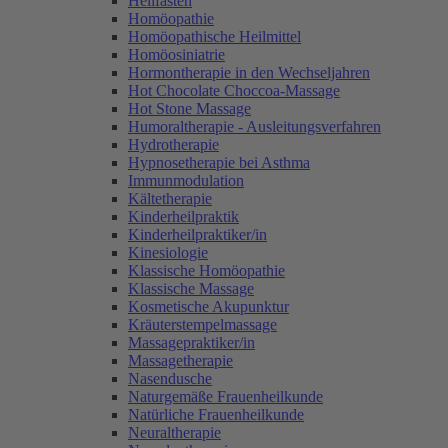
Heilfasten
Homöopathie
Homöopathische Heilmittel
Homöosiniatrie
Hormontherapie in den Wechseljahren
Hot Chocolate Choccoa-Massage
Hot Stone Massage
Humoraltherapie - Ausleitungsverfahren
Hydrotherapie
Hypnosetherapie bei Asthma
Immunmodulation
Kältetherapie
Kinderheilpraktik
Kinderheilpraktiker/in
Kinesiologie
Klassische Homöopathie
Klassische Massage
Kosmetische Akupunktur
Kräuterstempelmassage
Massagepraktiker/in
Massagetherapie
Nasendusche
Naturgemäße Frauenheilkunde
Natürliche Frauenheilkunde
Neuraltherapie