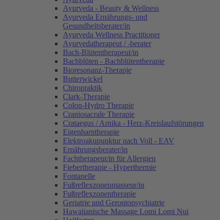
Ayurveda - Beauty & Wellness
Ayurveda Ernährungs- und
Gesundheitsberater/in
Ayurveda Wellness Practitioner
Ayurvedatherapeut / -berater
Bach-Blütentherapeut/in
Bachblüten - Bachblütentherapie
Bioresonanz-Therapie
Butterwickel
Chiropraktik
Clark-Therapie
Colon-Hydro Therapie
Craniosacrale Therapie
Crataegus / Arnika - Herz-Kreislaufstörungen
Eigenharntherapie
Elektroakupunktur nach Voll - EAV
Ernährungsberater/in
Fachtherapeut/in für Allergien
Fiebertherapie - Hyperthermie
Fontanelle
Fußreflexzonenmasseur/in
Fußreflexzonentherapie
Geriatrie und Gerontopsychiatrie
Hawaiianische Massage Lomi Lomi Nui