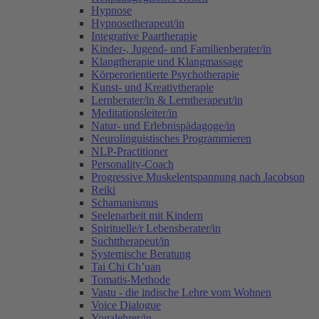
Hypnose
Hypnosetherapeut/in
Integrative Paartherapie
Kinder-, Jugend- und Familienberater/in
Klangtherapie und Klangmassage
Körperorientierte Psychotherapie
Kunst- und Kreativtherapie
Lernberater/in & Lerntherapeut/in
Meditationsleiter/in
Natur- und Erlebnispädagoge/in
Neurolinguistisches Programmieren
NLP-Practitioner
Personality-Coach
Progressive Muskelentspannung nach Jacobson
Reiki
Schamanismus
Seelenarbeit mit Kindern
Spirituelle/r Lebensberater/in
Suchttherapeut/in
Systemische Beratung
Tai Chi Ch’uan
Tomatis-Methode
Vastu - die indische Lehre vom Wohnen
Voice Dialogue
Yogalehrer/in