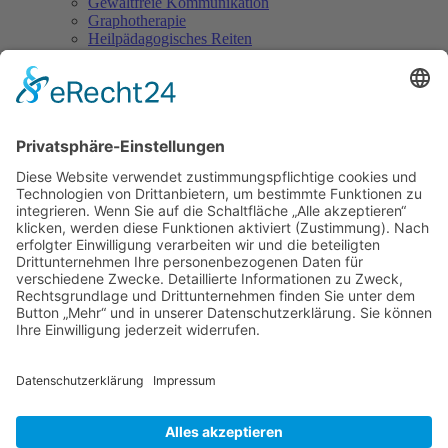
Gewaltfreie Kommunikation
Graphotherapie
Heilpädagogisches Reiten
Hypnose
Hypnosetherapeut/in
Integrative Paartherapie
Kinder-, Jugend- und Familienberater/in
Klangtherapie und Klangmassage
Körperorientierte Psychotherapie
Kunst- und Kreativtherapie
Lernberater/in & Lerntherapeut/in
Meditationsleiter/in
Natur- und Erlebnispädagoge/in
Neurolinguistisches Programmieren
NLP-Practitioner
Personality-Coach
Progressive Muskelentspannung nach Jacobson
Reiki
Schamanismus
Seelenarbeit mit Kindern
Spirituelle/r Lebensberater/in
Suchttherapeut/in
Systemische Beratung
Tai Chi Ch’uan
Tomatis-Methode