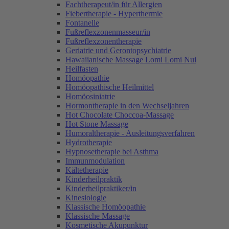
Fachtherapeut/in für Allergien
Fiebertherapie - Hyperthermie
Fontanelle
Fußreflexzonenmasseur/in
Fußreflexzonentherapie
Geriatrie und Gerontopsychiatrie
Hawaiianische Massage Lomi Lomi Nui
Heilfasten
Homöopathie
Homöopathische Heilmittel
Homöosiniatrie
Hormontherapie in den Wechseljahren
Hot Chocolate Choccoa-Massage
Hot Stone Massage
Humoraltherapie - Ausleitungsverfahren
Hydrotherapie
Hypnosetherapie bei Asthma
Immunmodulation
Kältetherapie
Kinderheilpraktik
Kinderheilpraktiker/in
Kinesiologie
Klassische Homöopathie
Klassische Massage
Kosmetische Akupunktur