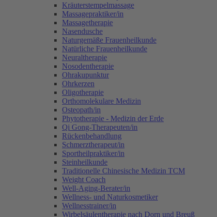
Kräuterstempelmassage
Massagepraktiker/in
Massagetherapie
Nasendusche
Naturgemäße Frauenheilkunde
Natürliche Frauenheilkunde
Neuraltherapie
Nosodentherapie
Ohrakupunktur
Ohrkerzen
Oligotherapie
Orthomolekulare Medizin
Osteopath/in
Phytotherapie - Medizin der Erde
Qi Gong-Therapeuten/in
Rückenbehandlung
Schmerztherapeut/in
Sportheilpraktiker/in
Steinheilkunde
Traditionelle Chinesische Medizin TCM
Weight Coach
Well-Aging-Berater/in
Wellness- und Naturkosmetiker
Wellnesstrainer/in
Wirbelsäulentherapie nach Dorn und Breuß