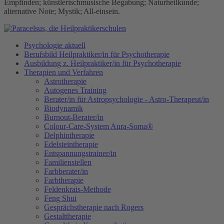
Empfinden; künstlerischmusische Begabung; Naturheilkunde;
alternative Note; Mystik; All-einsein.
Psychologie aktuell
Berufsbild Heilpraktiker/in für Psychotherapie
Ausbildung z. Heilpraktiker/in für Psychotherapie
Therapien und Verfahren
Astrotherapie
Autogenes Training
Berater/in für Astropsychologie - Astro-Therapeut/in
Biodynamik
Burnout-Berater/in
Colour-Care-System Aura-Soma®
Delphintherapie
Edelsteintherapie
Entspannungstrainer/in
Familienstellen
Farbberater/in
Farbtherapie
Feldenkrais-Methode
Feng Shui
Gesprächstherapie nach Rogers
Gestalttherapie