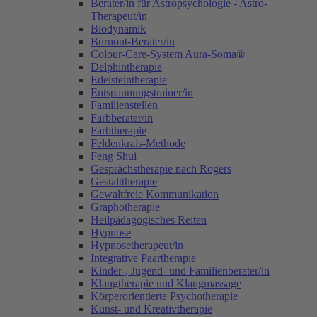
Berater/in für Astropsychologie - Astro-
Therapeut/in
Biodynamik
Burnout-Berater/in
Colour-Care-System Aura-Soma®
Delphintherapie
Edelsteintherapie
Entspannungstrainer/in
Familienstellen
Farbberater/in
Farbtherapie
Feldenkrais-Methode
Feng Shui
Gesprächstherapie nach Rogers
Gestalttherapie
Gewaltfreie Kommunikation
Graphotherapie
Heilpädagogisches Reiten
Hypnose
Hypnosetherapeut/in
Integrative Paartherapie
Kinder-, Jugend- und Familienberater/in
Klangtherapie und Klangmassage
Körperorientierte Psychotherapie
Kunst- und Kreativtherapie