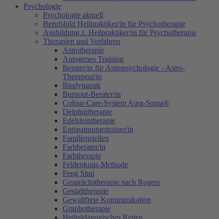
Psychologie
Psychologie aktuell
Berufsbild Heilpraktiker/in für Psychotherapie
Ausbildung z. Heilpraktiker/in für Psychotherapie
Therapien und Verfahren
Astrotherapie
Autogenes Training
Berater/in für Astropsychologie - Astro-
Therapeut/in
Biodynamik
Burnout-Berater/in
Colour-Care-System Aura-Soma®
Delphintherapie
Edelsteintherapie
Entspannungstrainer/in
Familienstellen
Farbberater/in
Farbtherapie
Feldenkrais-Methode
Feng Shui
Gesprächstherapie nach Rogers
Gestalttherapie
Gewaltfreie Kommunikation
Graphotherapie
Heilpädagogisches Reiten