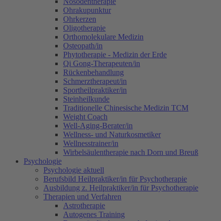
Nosodentherapie
Ohrakupunktur
Ohrkerzen
Oligotherapie
Orthomolekulare Medizin
Osteopath/in
Phytotherapie - Medizin der Erde
Qi Gong-Therapeuten/in
Rückenbehandlung
Schmerztherapeut/in
Sportheilpraktiker/in
Steinheilkunde
Traditionelle Chinesische Medizin TCM
Weight Coach
Well-Aging-Berater/in
Wellness- und Naturkosmetiker
Wellnesstrainer/in
Wirbelsäulentherapie nach Dorn und Breuß
Psychologie
Psychologie aktuell
Berufsbild Heilpraktiker/in für Psychotherapie
Ausbildung z. Heilpraktiker/in für Psychotherapie
Therapien und Verfahren
Astrotherapie
Autogenes Training