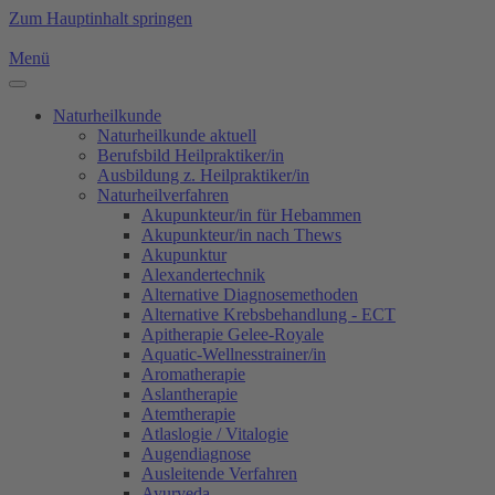
Zum Hauptinhalt springen
Menü
Naturheilkunde
Naturheilkunde aktuell
Berufsbild Heilpraktiker/in
Ausbildung z. Heilpraktiker/in
Naturheilverfahren
Akupunkteur/in für Hebammen
Akupunkteur/in nach Thews
Akupunktur
Alexandertechnik
Alternative Diagnosemethoden
Alternative Krebsbehandlung - ECT
Apitherapie Gelee-Royale
Aquatic-Wellnesstrainer/in
Aromatherapie
Aslantherapie
Atemtherapie
Atlaslogie / Vitalogie
Augendiagnose
Ausleitende Verfahren
Ayurveda