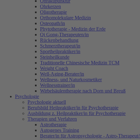
Ohrakupunktur
Ohrkerzen
Oligotherapie
Orthomolekulare Medizin
Osteopath/in
Phytotherapie - Medizin der Erde
Qi Gong-Therapeuten/in
Rückenbehandlung
Schmerztherapeut/in
Sportheilpraktiker/in
Steinheilkunde
Traditionelle Chinesische Medizin TCM
Weight Coach
Well-Aging-Berater/in
Wellness- und Naturkosmetiker
Wellnesstrainer/in
Wirbelsäulentherapie nach Dorn und Breuß
Psychologie
Psychologie aktuell
Berufsbild Heilpraktiker/in für Psychotherapie
Ausbildung z. Heilpraktiker/in für Psychotherapie
Therapien und Verfahren
Astrotherapie
Autogenes Training
Berater/in für Astropsychologie - Astro-Therapeut/