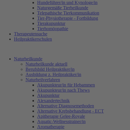
Hundeführer/in und Kynologe/in
Naturgemäße Tierheilkunde
Telepathische Tierkommunikation
Tier-Physiotherapie - Fortbildung
Tierakupunktur
Tierhomöopathie
Therapeutensuche
Heilpraktikerschulen
Naturheilkunde
Naturheilkunde aktuell
Berufsbild Heilpraktiker/in
Ausbildung z. Heilpraktiker/in
Naturheilverfahren
Akupunkteur/in für Hebammen
Akupunkteur/in nach Thews
Akupunktur
Alexandertechnik
Alternative Diagnosemethoden
Alternative Krebsbehandlung - ECT
Apitherapie Gelee-Royale
Aquatic-Wellnesstrainer/in
Aromatherapie