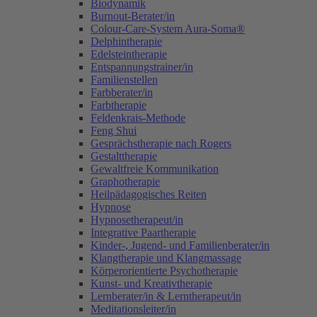
Biodynamik
Burnout-Berater/in
Colour-Care-System Aura-Soma®
Delphintherapie
Edelsteintherapie
Entspannungstrainer/in
Familienstellen
Farbberater/in
Farbtherapie
Feldenkrais-Methode
Feng Shui
Gesprächstherapie nach Rogers
Gestalttherapie
Gewaltfreie Kommunikation
Graphotherapie
Heilpädagogisches Reiten
Hypnose
Hypnosetherapeut/in
Integrative Paartherapie
Kinder-, Jugend- und Familienberater/in
Klangtherapie und Klangmassage
Körperorientierte Psychotherapie
Kunst- und Kreativtherapie
Lernberater/in & Lerntherapeut/in
Meditationsleiter/in