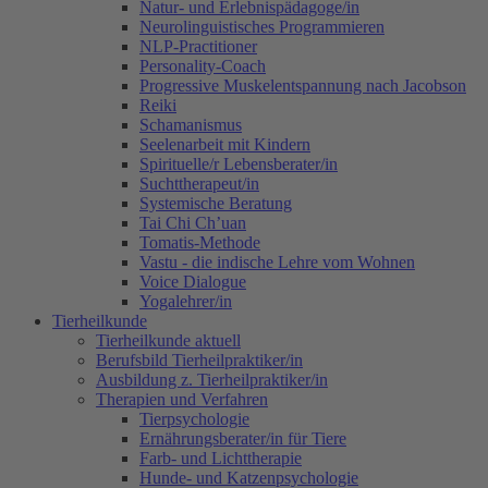
Natur- und Erlebnispädagoge/in
Neurolinguistisches Programmieren
NLP-Practitioner
Personality-Coach
Progressive Muskelentspannung nach Jacobson
Reiki
Schamanismus
Seelenarbeit mit Kindern
Spirituelle/r Lebensberater/in
Suchttherapeut/in
Systemische Beratung
Tai Chi Ch’uan
Tomatis-Methode
Vastu - die indische Lehre vom Wohnen
Voice Dialogue
Yogalehrer/in
Tierheilkunde
Tierheilkunde aktuell
Berufsbild Tierheilpraktiker/in
Ausbildung z. Tierheilpraktiker/in
Therapien und Verfahren
Tierpsychologie
Ernährungsberater/in für Tiere
Farb- und Lichttherapie
Hunde- und Katzenpsychologie