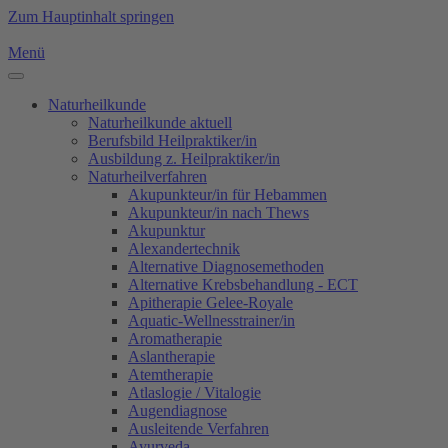
Zum Hauptinhalt springen
Menü
Naturheilkunde
Naturheilkunde aktuell
Berufsbild Heilpraktiker/in
Ausbildung z. Heilpraktiker/in
Naturheilverfahren
Akupunkteur/in für Hebammen
Akupunkteur/in nach Thews
Akupunktur
Alexandertechnik
Alternative Diagnosemethoden
Alternative Krebsbehandlung - ECT
Apitherapie Gelee-Royale
Aquatic-Wellnesstrainer/in
Aromatherapie
Aslantherapie
Atemtherapie
Atlaslogie / Vitalogie
Augendiagnose
Ausleitende Verfahren
Ayurveda