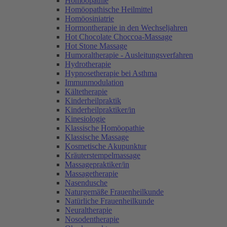
Homöopathie
Homöopathische Heilmittel
Homöosiniatrie
Hormontherapie in den Wechseljahren
Hot Chocolate Choccoa-Massage
Hot Stone Massage
Humoraltherapie - Ausleitungsverfahren
Hydrotherapie
Hypnosetherapie bei Asthma
Immunmodulation
Kältetherapie
Kinderheilpraktik
Kinderheilpraktiker/in
Kinesiologie
Klassische Homöopathie
Klassische Massage
Kosmetische Akupunktur
Kräuterstempelmassage
Massagepraktiker/in
Massagetherapie
Nasendusche
Naturgemäße Frauenheilkunde
Natürliche Frauenheilkunde
Neuraltherapie
Nosodentherapie