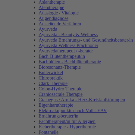
Aslantherapie
Atemtherapie
Atlaslogie / Vitalogie
Augendiagnose
Ausleitende Verfahren
Ayurveda
Ayurveda - Beauty & Wellness
Ayurveda Ernährungs- und Gesundheitsberater/in
Ayurveda Wellness Practitioner
Ayurvedatherapeut / -berater
Bach-Blütentherapeut/in
Bachblüten - Bachblütentherapie
Bioresonanz-Therapie
Butterwickel
Chiropraktik
Clark-Therapie
Colon-Hydro Therapie
Craniosacrale Therapie
Crataegus / Arnika - Herz-Kreislaufstörungen
Eigenharntherapie
Elektroakupunktur nach Voll - EAV
Ernährungsberater/in
Fachtherapeut/in für Allergien
Fiebertherapie - Hyperthermie
Fontanelle