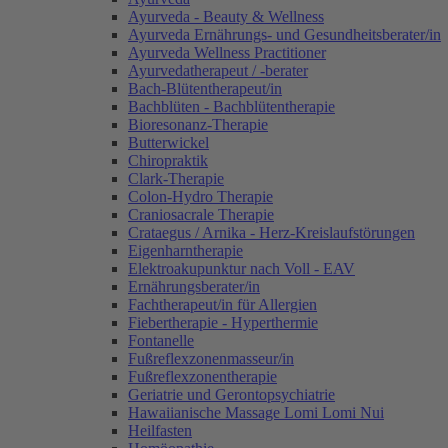
Ayurveda - Beauty & Wellness
Ayurveda Ernährungs- und Gesundheitsberater/in
Ayurveda Wellness Practitioner
Ayurvedatherapeut / -berater
Bach-Blütentherapeut/in
Bachblüten - Bachblütentherapie
Bioresonanz-Therapie
Butterwickel
Chiropraktik
Clark-Therapie
Colon-Hydro Therapie
Craniosacrale Therapie
Crataegus / Arnika - Herz-Kreislaufstörungen
Eigenharntherapie
Elektroakupunktur nach Voll - EAV
Ernährungsberater/in
Fachtherapeut/in für Allergien
Fiebertherapie - Hyperthermie
Fontanelle
Fußreflexzonenmasseur/in
Fußreflexzonentherapie
Geriatrie und Gerontopsychiatrie
Hawaiianische Massage Lomi Lomi Nui
Heilfasten