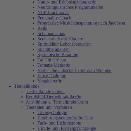
Natur- und Erlebnispädagoge/in
Neurolinguistisches Programmieren
NLP-Practitioner
Personality-Coach
Progressive Muskelentspannung nach Jacobson
Reiki
Schamanismus
Seelenarbeit mit Kindern
Spirituelle/r Lebensberater/in
Suchttherapeut/in
Systemische Beratung
Tai Chi Ch’uan
Tomatis-Methode
Vastu - die indische Lehre vom Wohnen
Voice Dialogue
Yogalehrer/in
Tierheilkunde
Tierheilkunde aktuell
Berufsbild Tierheilpraktiker/in
Ausbildung z. Tierheilpraktiker/in
Therapien und Verfahren
Tierpsychologie
Ernährungsberater/in für Tiere
Farb- und Lichttherapie
Hunde- und Katzenpsychologie