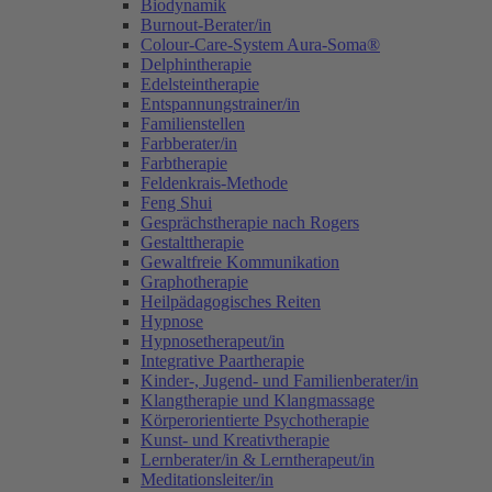
Biodynamik
Burnout-Berater/in
Colour-Care-System Aura-Soma®
Delphintherapie
Edelsteintherapie
Entspannungstrainer/in
Familienstellen
Farbberater/in
Farbtherapie
Feldenkrais-Methode
Feng Shui
Gesprächstherapie nach Rogers
Gestalttherapie
Gewaltfreie Kommunikation
Graphotherapie
Heilpädagogisches Reiten
Hypnose
Hypnosetherapeut/in
Integrative Paartherapie
Kinder-, Jugend- und Familienberater/in
Klangtherapie und Klangmassage
Körperorientierte Psychotherapie
Kunst- und Kreativtherapie
Lernberater/in & Lerntherapeut/in
Meditationsleiter/in