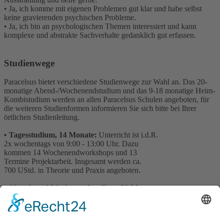
• Ja, ich komme mit eigenen Problemen gut klar und habe selbst
keine gravierenden psychischen Probleme.
• Ja, ich bin an psychologischen Themen interessiert und kann
komplexe und abstrakte Sachverhalte gedanklich gut erfassen.
Studienwege
Paracelsus bietet verschiedene Studienwege zur Wahl an. Das 20-
monatige Abend-/Wochenendstudium und das 9-18 monatige Heim-
Kombistudium werden an allen Paracelsus Schulen angeboten, für
die weiteren Studienformen informieren Sie sich bitte bei Ihrer
örtlichen Studienleitung.
• Tagesstudium, 14 Monate:
Unterricht ist i.d.R.
2x wochentags von 9:00 - 13:00 Uhr. Dazu
kommen 14 Wochenendworkshops und 13
Termine Projektarbeit. Insgesamt werden ca.
700 UStd. in Theorie und Praxis angeboten.
• Abend- und Wochenendstudium, 20 Monate:
Unterricht ist i.d.R. 2x wochentags von 19:00 - 21:30 Uhr. Dazu
kommen 20 Wochenendworkshops. Insgesamt werden ca. 600
UStd. angeboten. Diese Ausbildungsform ist vor allem für