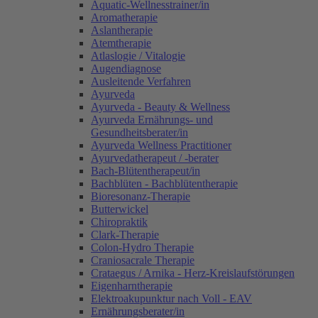
Aquatic-Wellnesstrainer/in
Aromatherapie
Aslantherapie
Atemtherapie
Atlaslogie / Vitalogie
Augendiagnose
Ausleitende Verfahren
Ayurveda
Ayurveda - Beauty & Wellness
Ayurveda Ernährungs- und
Gesundheitsberater/in
Ayurveda Wellness Practitioner
Ayurvedatherapeut / -berater
Bach-Blütentherapeut/in
Bachblüten - Bachblütentherapie
Bioresonanz-Therapie
Butterwickel
Chiropraktik
Clark-Therapie
Colon-Hydro Therapie
Craniosacrale Therapie
Crataegus / Arnika - Herz-Kreislaufstörungen
Eigenharntherapie
Elektroakupunktur nach Voll - EAV
Ernährungsberater/in