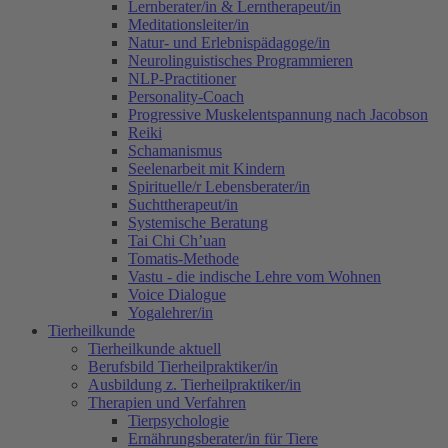
Lernberater/in & Lerntherapeut/in
Meditationsleiter/in
Natur- und Erlebnispädagoge/in
Neurolinguistisches Programmieren
NLP-Practitioner
Personality-Coach
Progressive Muskelentspannung nach Jacobson
Reiki
Schamanismus
Seelenarbeit mit Kindern
Spirituelle/r Lebensberater/in
Suchttherapeut/in
Systemische Beratung
Tai Chi Ch’uan
Tomatis-Methode
Vastu - die indische Lehre vom Wohnen
Voice Dialogue
Yogalehrer/in
Tierheilkunde
Tierheilkunde aktuell
Berufsbild Tierheilpraktiker/in
Ausbildung z. Tierheilpraktiker/in
Therapien und Verfahren
Tierpsychologie
Ernährungsberater/in für Tiere