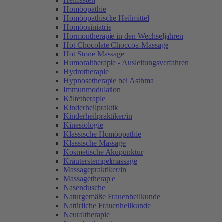
Heilfasten
Homöopathie
Homöopathische Heilmittel
Homöosiniatrie
Hormontherapie in den Wechseljahren
Hot Chocolate Choccoa-Massage
Hot Stone Massage
Humoraltherapie - Ausleitungsverfahren
Hydrotherapie
Hypnosetherapie bei Asthma
Immunmodulation
Kältetherapie
Kinderheilpraktik
Kinderheilpraktiker/in
Kinesiologie
Klassische Homöopathie
Klassische Massage
Kosmetische Akupunktur
Kräuterstempelmassage
Massagepraktiker/in
Massagetherapie
Nasendusche
Naturgemäße Frauenheilkunde
Natürliche Frauenheilkunde
Neuraltherapie