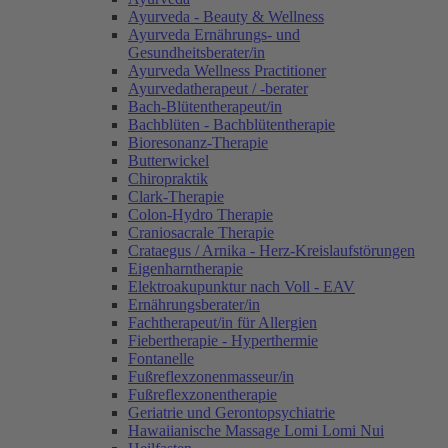
Ayurveda - Beauty & Wellness
Ayurveda Ernährungs- und
Gesundheitsberater/in
Ayurveda Wellness Practitioner
Ayurvedatherapeut / -berater
Bach-Blütentherapeut/in
Bachblüten - Bachblütentherapie
Bioresonanz-Therapie
Butterwickel
Chiropraktik
Clark-Therapie
Colon-Hydro Therapie
Craniosacrale Therapie
Crataegus / Arnika - Herz-Kreislaufstörungen
Eigenharntherapie
Elektroakupunktur nach Voll - EAV
Ernährungsberater/in
Fachtherapeut/in für Allergien
Fiebertherapie - Hyperthermie
Fontanelle
Fußreflexzonenmasseur/in
Fußreflexzonentherapie
Geriatrie und Gerontopsychiatrie
Hawaiianische Massage Lomi Lomi Nui