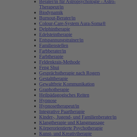
Berater/in für Astropsychologie - Astro-
Therapeut/in
Biodynamik
Burnout-Berater/in
Colour-Care-System Aura-Soma®
Delphintherapie
Edelsteintherapie
Entspannungstrainer/in
Familienstellen
Farbberater/in
Farbtherapie
Feldenkrais-Methode
Feng Shui
Gesprächstherapie nach Rogers
Gestalttherapie
Gewaltfreie Kommunikation
Graphotherapie
Heilpädagogisches Reiten
Hypnose
Hypnosetherapeut/in
Integrative Paartherapie
Kinder-, Jugend- und Familienberater/in
Klangtherapie und Klangmassage
Körperorientierte Psychotherapie
Kunst- und Kreativtherapie