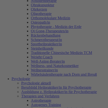
Nosodentherapie
Ohrakupunktur
Ohrkerzen
Oligotherapie
Orthomolekulare Medizin
Osteopath/in
Phytotherapie - Medizin der Erde
Qi Gong-Therapeuten/in
Rückenbehandlung
Schmerztherapeut/in
Sportheilpraktiker/in
Steinheilkunde
Traditionelle Chinesische Medizin TCM
Weight Coach
Well-Aging-Berater/in
Wellness- und Naturkosmetiker
Wellnesstrainer/in
Wirbelsäulentherapie nach Dorn und Breuß
Psychologie
Psychologie aktuell
Berufsbild Heilpraktiker/in für Psychotherapie
Ausbildung z. Heilpraktiker/in für Psychotherapie
Therapien und Verfahren
Astrotherapie
Autogenes Training