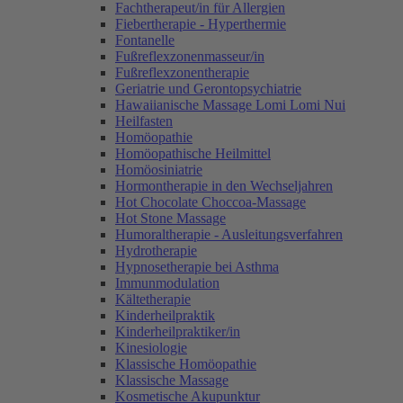
Fachtherapeut/in für Allergien
Fiebertherapie - Hyperthermie
Fontanelle
Fußreflexzonenmasseur/in
Fußreflexzonentherapie
Geriatrie und Gerontopsychiatrie
Hawaiianische Massage Lomi Lomi Nui
Heilfasten
Homöopathie
Homöopathische Heilmittel
Homöosiniatrie
Hormontherapie in den Wechseljahren
Hot Chocolate Choccoa-Massage
Hot Stone Massage
Humoraltherapie - Ausleitungsverfahren
Hydrotherapie
Hypnosetherapie bei Asthma
Immunmodulation
Kältetherapie
Kinderheilpraktik
Kinderheilpraktiker/in
Kinesiologie
Klassische Homöopathie
Klassische Massage
Kosmetische Akupunktur