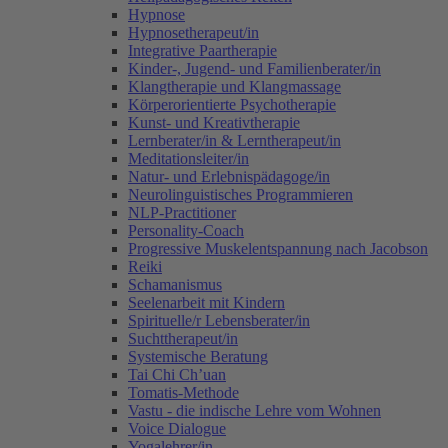
Hypnose
Hypnosetherapeut/in
Integrative Paartherapie
Kinder-, Jugend- und Familienberater/in
Klangtherapie und Klangmassage
Körperorientierte Psychotherapie
Kunst- und Kreativtherapie
Lernberater/in & Lerntherapeut/in
Meditationsleiter/in
Natur- und Erlebnispädagoge/in
Neurolinguistisches Programmieren
NLP-Practitioner
Personality-Coach
Progressive Muskelentspannung nach Jacobson
Reiki
Schamanismus
Seelenarbeit mit Kindern
Spirituelle/r Lebensberater/in
Suchttherapeut/in
Systemische Beratung
Tai Chi Ch’uan
Tomatis-Methode
Vastu - die indische Lehre vom Wohnen
Voice Dialogue
Yogalehrer/in