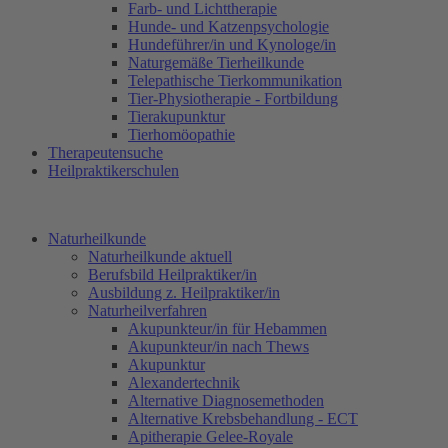
Farb- und Lichttherapie
Hunde- und Katzenpsychologie
Hundeführer/in und Kynologe/in
Naturgemäße Tierheilkunde
Telepathische Tierkommunikation
Tier-Physiotherapie - Fortbildung
Tierakupunktur
Tierhomöopathie
Therapeutensuche
Heilpraktikerschulen
Naturheilkunde
Naturheilkunde aktuell
Berufsbild Heilpraktiker/in
Ausbildung z. Heilpraktiker/in
Naturheilverfahren
Akupunkteur/in für Hebammen
Akupunkteur/in nach Thews
Akupunktur
Alexandertechnik
Alternative Diagnosemethoden
Alternative Krebsbehandlung - ECT
Apitherapie Gelee-Royale