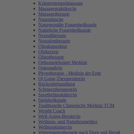
Kräuterstempelmassage
Massagepraktiker/in
Massagetherapie
Nasendusche
Naturgemäße Frauenheilkunde
Natürliche Frauenheilkunde
Neuraltherapie
Nosodentherapie
Ohrakupunktur
Ohrkerzen
Oligotherapie
Orthomolekulare Medizin
Osteopath/in
Phytotherapie - Medizin der Erde
Qi Gong-Therapeuten/in
Rückenbehandlung
Schmerztherapeut/in
Sportheilpraktiker/in
Steinheilkunde
Traditionelle Chinesische Medizin TCM
Weight Coach
Well-Aging-Berater/in
Wellness- und Naturkosmetiker
Wellnesstrainer/in
Wirbelsäulentherapie nach Dorn und Breuß