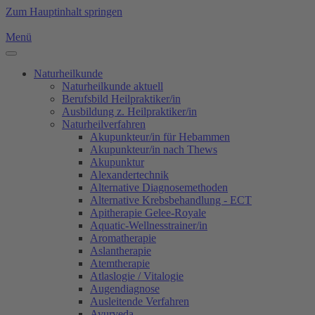
Zum Hauptinhalt springen
Menü
Naturheilkunde
Naturheilkunde aktuell
Berufsbild Heilpraktiker/in
Ausbildung z. Heilpraktiker/in
Naturheilverfahren
Akupunkteur/in für Hebammen
Akupunkteur/in nach Thews
Akupunktur
Alexandertechnik
Alternative Diagnosemethoden
Alternative Krebsbehandlung - ECT
Apitherapie Gelee-Royale
Aquatic-Wellnesstrainer/in
Aromatherapie
Aslantherapie
Atemtherapie
Atlaslogie / Vitalogie
Augendiagnose
Ausleitende Verfahren
Ayurveda