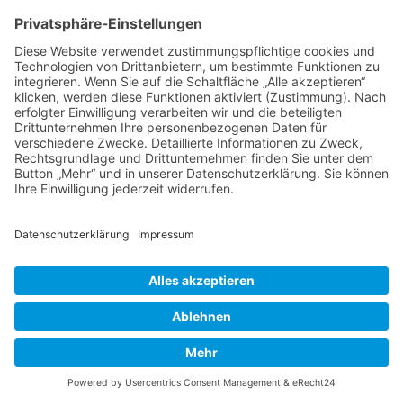
Berufstätige geeignet.
• Heim-Kombistudium, ca. 9 bis 18 Monate:
Die richtige Lösung, wenn der Besuch des Unterrichts nicht
regelmäßig möglich ist. Sie erhalten 25 Lehrhefte für das häusliche
Studium plus 100 UStd. aus dem Basis- und Therapielehrgang und
bestimmen Ihr Lerntempo selbst.
• Heilpraktiker für Naturheilkunde und Psychotherapie, 24
Monate:
Studiengang zur uneingeschränkten Heilpraktikererlaubnis mit
zusätzlicher Fachqualifikation Psychologische Beratung und
Psychotherapie. Das Studium umfasst das volle Leistungsangebot
des Paracelsus Heilpraktikerstudiums und des Studienganges HP für
Psychotherapie. Es kann Vollzeit sowie nebenberuflich absolviert
werden.
Studienabschlüsse
Zum Ende der regulären Studienzeit wird eine
Teilnahmebescheinigung der Paracelsus Schulen ausgestellt. Sie ist
Voraussetzung für das (freiwillige) Zertifizierungsverfahren beim
Berufsverband VFP.
Für die Titelführung „Geprüfte/r Psychologische/r Berater/in (VFP)“