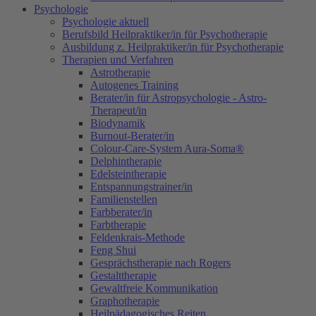
Psychologie
Psychologie aktuell
Berufsbild Heilpraktiker/in für Psychotherapie
Ausbildung z. Heilpraktiker/in für Psychotherapie
Therapien und Verfahren
Astrotherapie
Autogenes Training
Berater/in für Astropsychologie - Astro-
Therapeut/in
Biodynamik
Burnout-Berater/in
Colour-Care-System Aura-Soma®
Delphintherapie
Edelsteintherapie
Entspannungstrainer/in
Familienstellen
Farbberater/in
Farbtherapie
Feldenkrais-Methode
Feng Shui
Gesprächstherapie nach Rogers
Gestalttherapie
Gewaltfreie Kommunikation
Graphotherapie
Heilpädagogisches Reiten