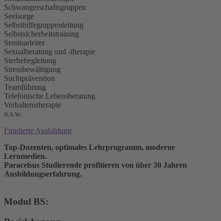
Schwangerschaftsgruppen
Seelsorge
Selbsthilfegruppenleitung
Selbstsicherheitstraining
Seminarleiter
Sexualberatung und -therapie
Sterbebegleitung
Stressbewältigung
Suchtprävention
Teamführung
Telefonische Lebensberatung
Verhaltenstherapie
u.s.w.
Fundierte Ausbildung
Top-Dozenten, optimales Lehrprogramm, moderne
Lernmedien.
Paracelsus Studierende profitieren von über 30 Jahren
Ausbildungserfahrung.
Modul BS: