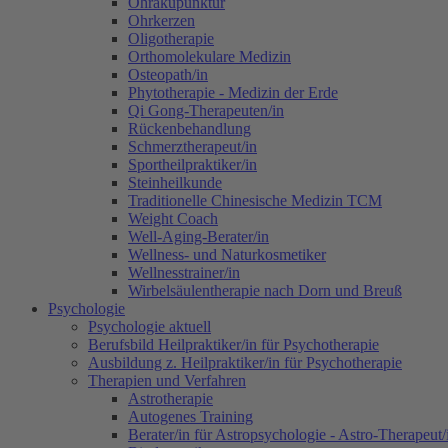
Ohrakupunktur
Ohrkerzen
Oligotherapie
Orthomolekulare Medizin
Osteopath/in
Phytotherapie - Medizin der Erde
Qi Gong-Therapeuten/in
Rückenbehandlung
Schmerztherapeut/in
Sportheilpraktiker/in
Steinheilkunde
Traditionelle Chinesische Medizin TCM
Weight Coach
Well-Aging-Berater/in
Wellness- und Naturkosmetiker
Wellnesstrainer/in
Wirbelsäulentherapie nach Dorn und Breuß
Psychologie
Psychologie aktuell
Berufsbild Heilpraktiker/in für Psychotherapie
Ausbildung z. Heilpraktiker/in für Psychotherapie
Therapien und Verfahren
Astrotherapie
Autogenes Training
Berater/in für Astropsychologie - Astro-Therapeut/