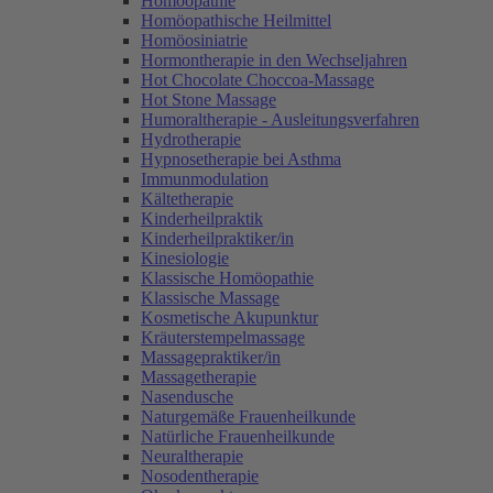
Homöopathie
Homöopathische Heilmittel
Homöosiniatrie
Hormontherapie in den Wechseljahren
Hot Chocolate Choccoa-Massage
Hot Stone Massage
Humoraltherapie - Ausleitungsverfahren
Hydrotherapie
Hypnosetherapie bei Asthma
Immunmodulation
Kältetherapie
Kinderheilpraktik
Kinderheilpraktiker/in
Kinesiologie
Klassische Homöopathie
Klassische Massage
Kosmetische Akupunktur
Kräuterstempelmassage
Massagepraktiker/in
Massagetherapie
Nasendusche
Naturgemäße Frauenheilkunde
Natürliche Frauenheilkunde
Neuraltherapie
Nosodentherapie