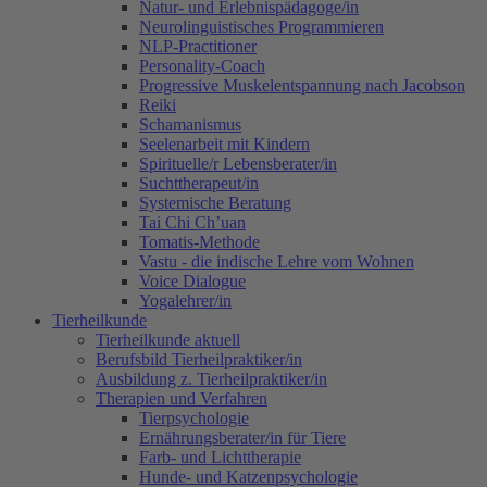
Natur- und Erlebnispädagoge/in
Neurolinguistisches Programmieren
NLP-Practitioner
Personality-Coach
Progressive Muskelentspannung nach Jacobson
Reiki
Schamanismus
Seelenarbeit mit Kindern
Spirituelle/r Lebensberater/in
Suchttherapeut/in
Systemische Beratung
Tai Chi Ch’uan
Tomatis-Methode
Vastu - die indische Lehre vom Wohnen
Voice Dialogue
Yogalehrer/in
Tierheilkunde
Tierheilkunde aktuell
Berufsbild Tierheilpraktiker/in
Ausbildung z. Tierheilpraktiker/in
Therapien und Verfahren
Tierpsychologie
Ernährungsberater/in für Tiere
Farb- und Lichttherapie
Hunde- und Katzenpsychologie