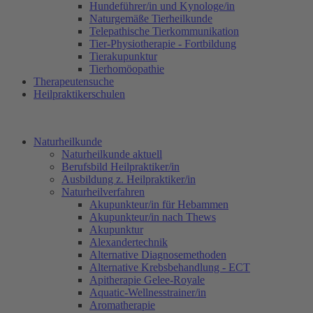
Hundeführer/in und Kynologe/in
Naturgemäße Tierheilkunde
Telepathische Tierkommunikation
Tier-Physiotherapie - Fortbildung
Tierakupunktur
Tierhomöopathie
Therapeutensuche
Heilpraktikerschulen
Naturheilkunde
Naturheilkunde aktuell
Berufsbild Heilpraktiker/in
Ausbildung z. Heilpraktiker/in
Naturheilverfahren
Akupunkteur/in für Hebammen
Akupunkteur/in nach Thews
Akupunktur
Alexandertechnik
Alternative Diagnosemethoden
Alternative Krebsbehandlung - ECT
Apitherapie Gelee-Royale
Aquatic-Wellnesstrainer/in
Aromatherapie