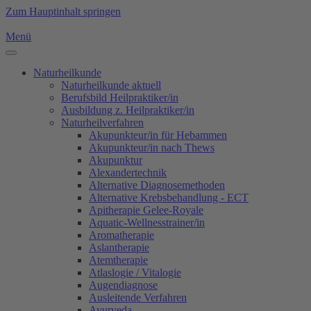
Zum Hauptinhalt springen
Menü
Naturheilkunde
Naturheilkunde aktuell
Berufsbild Heilpraktiker/in
Ausbildung z. Heilpraktiker/in
Naturheilverfahren
Akupunkteur/in für Hebammen
Akupunkteur/in nach Thews
Akupunktur
Alexandertechnik
Alternative Diagnosemethoden
Alternative Krebsbehandlung - ECT
Apitherapie Gelee-Royale
Aquatic-Wellnesstrainer/in
Aromatherapie
Aslantherapie
Atemtherapie
Atlaslogie / Vitalogie
Augendiagnose
Ausleitende Verfahren
Ayurveda