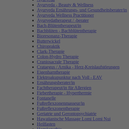
Ayurveda - Beauty & Wellness
Ayurveda Ernährungs- und Gesundheitsberater/in
Ayurveda Wellness Practitioner
Ayurvedatherapeut / -berater
Bach-Blütentherapeut/in
Bachblüten - Bachblütentherapie
Bioresonanz-Therapie
Butterwickel
Chiropraktik
Clark-Therapie
Colon-Hydro Therapie
Craniosacrale Therapie
Crataegus / Arnika - Herz-Kreislaufstörungen
Eigenharntherapie
Elektroakupunktur nach Voll - EAV
Ernährungsberater/in
Fachtherapeut/in für Allergien
Fiebertherapie - Hyperthermie
Fontanelle
Fußreflexzonenmasseur/in
Fußreflexzonentherapie
Geriatrie und Gerontopsychiatrie
Hawaiianische Massage Lomi Lomi Nui
Heilfasten