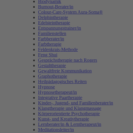
Biodynamik
Burnout-Berater/in
Colour-Care-System Aura-Soma®
Delphintherapie
Edelsteintherapie
Entspannungstrainer/in
Familienstellen
Farbberater/in
Farbtherapie
Feldenkrais-Methode
Feng Shui
Gesprächstherapie nach Rogers
Gestalttherapie
Gewaltfreie Kommunikation
Graphotherapie
Heilpädagogisches Reiten
Hypnose
Hypnosetherapeut/in
Integrative Paartherapie
Kinder-, Jugend- und Familienberater/in
Klangtherapie und Klangmassage
Körperorientierte Psychotherapie
Kunst- und Kreativtherapie
Lernberater/in & Lerntherapeut/in
Meditationsleiter/in