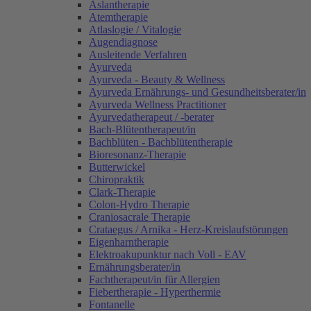
Aslantherapie
Atemtherapie
Atlaslogie / Vitalogie
Augendiagnose
Ausleitende Verfahren
Ayurveda
Ayurveda - Beauty & Wellness
Ayurveda Ernährungs- und Gesundheitsberater/in
Ayurveda Wellness Practitioner
Ayurvedatherapeut / -berater
Bach-Blütentherapeut/in
Bachblüten - Bachblütentherapie
Bioresonanz-Therapie
Butterwickel
Chiropraktik
Clark-Therapie
Colon-Hydro Therapie
Craniosacrale Therapie
Crataegus / Arnika - Herz-Kreislaufstörungen
Eigenharntherapie
Elektroakupunktur nach Voll - EAV
Ernährungsberater/in
Fachtherapeut/in für Allergien
Fiebertherapie - Hyperthermie
Fontanelle