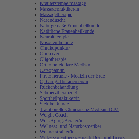
Kräuterstempelmassage
Massagepraktiker/in
Massagetherapie
Nasendusche
Naturgemäße Frauenheilkunde
Natürliche Frauenheilkunde
Neuraltherapie
Nosodentherapie
Ohrakupunktur
Ohrkerzen
Oligotherapie
Orthomolekulare Medizin
Osteopath/in
Phytotherapie - Medizin der Erde
Qi Gong-Therapeuten/in
Rückenbehandlung
Schmerztherapeut/in
Sportheilpraktiker/in
Steinheilkunde
Traditionelle Chinesische Medizin TCM
Weight Coach
Well-Aging-Berater/in
Wellness- und Naturkosmetiker
Wellnesstrainer/in
Wirbelsäulentherapie nach Dorn und Breuß