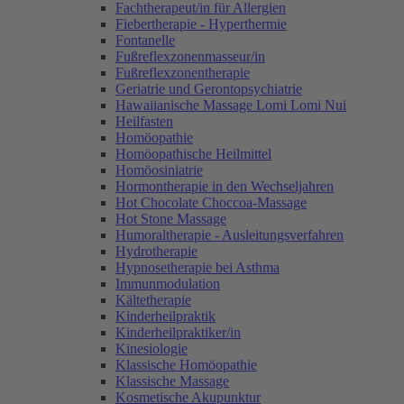
Fachtherapeut/in für Allergien
Fiebertherapie - Hyperthermie
Fontanelle
Fußreflexzonenmasseur/in
Fußreflexzonentherapie
Geriatrie und Gerontopsychiatrie
Hawaiianische Massage Lomi Lomi Nui
Heilfasten
Homöopathie
Homöopathische Heilmittel
Homöosiniatrie
Hormontherapie in den Wechseljahren
Hot Chocolate Choccoa-Massage
Hot Stone Massage
Humoraltherapie - Ausleitungsverfahren
Hydrotherapie
Hypnosetherapie bei Asthma
Immunmodulation
Kältetherapie
Kinderheilpraktik
Kinderheilpraktiker/in
Kinesiologie
Klassische Homöopathie
Klassische Massage
Kosmetische Akupunktur