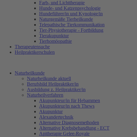
Farb- und Lichttherapie
Hunde- und Katzenpsychologie
Hundeführer/in und Kynologe/in
Naturgemäße Tierheilkunde
Telepathische Tierkommunikation
Tier-Physiotherapie - Fortbildung
Tierakupunktur
Tierhomöopathie
Therapeutensuche
Heilpraktikerschulen
Naturheilkunde
Naturheilkunde aktuell
Berufsbild Heilpraktiker/in
Ausbildung z. Heilpraktiker/in
Naturheilverfahren
Akupunkteur/in für Hebammen
Akupunkteur/in nach Thews
Akupunktur
Alexandertechnik
Alternative Diagnosemethoden
Alternative Krebsbehandlung - ECT
Apitherapie Gelee-Royale