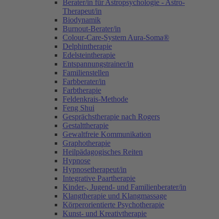
Berater/in für Astropsychologie - Astro-
Therapeut/in
Biodynamik
Burnout-Berater/in
Colour-Care-System Aura-Soma®
Delphintherapie
Edelsteintherapie
Entspannungstrainer/in
Familienstellen
Farbberater/in
Farbtherapie
Feldenkrais-Methode
Feng Shui
Gesprächstherapie nach Rogers
Gestalttherapie
Gewaltfreie Kommunikation
Graphotherapie
Heilpädagogisches Reiten
Hypnose
Hypnosetherapeut/in
Integrative Paartherapie
Kinder-, Jugend- und Familienberater/in
Klangtherapie und Klangmassage
Körperorientierte Psychotherapie
Kunst- und Kreativtherapie