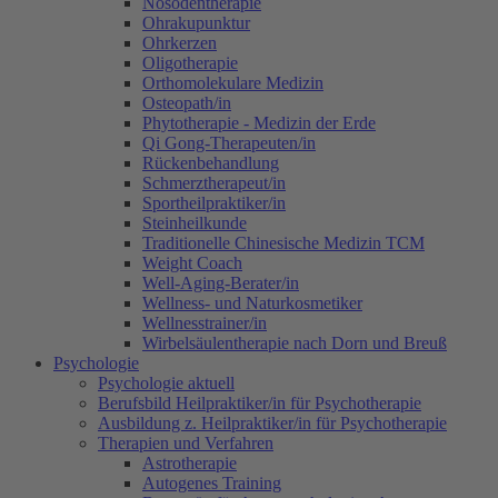
Nosodentherapie
Ohrakupunktur
Ohrkerzen
Oligotherapie
Orthomolekulare Medizin
Osteopath/in
Phytotherapie - Medizin der Erde
Qi Gong-Therapeuten/in
Rückenbehandlung
Schmerztherapeut/in
Sportheilpraktiker/in
Steinheilkunde
Traditionelle Chinesische Medizin TCM
Weight Coach
Well-Aging-Berater/in
Wellness- und Naturkosmetiker
Wellnesstrainer/in
Wirbelsäulentherapie nach Dorn und Breuß
Psychologie
Psychologie aktuell
Berufsbild Heilpraktiker/in für Psychotherapie
Ausbildung z. Heilpraktiker/in für Psychotherapie
Therapien und Verfahren
Astrotherapie
Autogenes Training