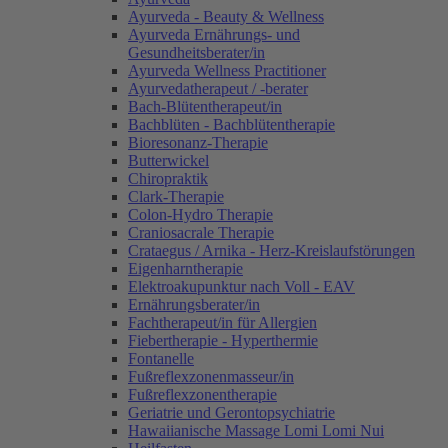
Ayurveda - Beauty & Wellness
Ayurveda Ernährungs- und
Gesundheitsberater/in
Ayurveda Wellness Practitioner
Ayurvedatherapeut / -berater
Bach-Blütentherapeut/in
Bachblüten - Bachblütentherapie
Bioresonanz-Therapie
Butterwickel
Chiropraktik
Clark-Therapie
Colon-Hydro Therapie
Craniosacrale Therapie
Crataegus / Arnika - Herz-Kreislaufstörungen
Eigenharntherapie
Elektroakupunktur nach Voll - EAV
Ernährungsberater/in
Fachtherapeut/in für Allergien
Fiebertherapie - Hyperthermie
Fontanelle
Fußreflexzonenmasseur/in
Fußreflexzonentherapie
Geriatrie und Gerontopsychiatrie
Hawaiianische Massage Lomi Lomi Nui