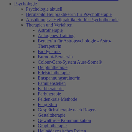
Psychologie
Psychologie aktuell
Berufsbild Heilpraktiker/in für Psychotherapie
Ausbildung z. Heilpraktiker/in für Psychotherapie
Therapien und Verfahren
Astrotherapie
Autogenes Training
Berater/in für Astropsychologie - Astro-
Therapeut/in
Biodynamik
Burnout-Berater/in
Colour-Care-System Aura-Soma®
Delphintherapie
Edelsteintherapie
Entspannungstrainer/in
Familienstellen
Farbberater/in
Farbtherapie
Feldenkrais-Methode
Feng Shui
Gesprächstherapie nach Rogers
Gestalttherapie
Gewaltfreie Kommunikation
Graphotherapie
Heilpädagogisches Reiten