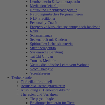
Lernberater/in & Lerntherapeut/in
Meditationsleiter/in
Natur- und Erlebnispädagoge/in
Neurolinguistisches Programmieren
NLP-Practitioner
Personality-Coach
Progressive Muskelentspannung nach Jacobson
Reiki
Schamanismus
Seelenarbeit mit Kindern
Spirituelle/r Lebensberater/in
Suchttherapeut/in
Systemische Beratung
Tai Chi Ch’uan
Tomatis-Methode
Vastu - die indische Lehre vom Wohnen
Voice Dialogue
Yogalehrer/in
Tierheilkunde
Tierheilkunde aktuell
Berufsbild Tierheilpraktiker/in
Ausbildung z. Tierheilpraktiker/in
Therapien und Verfahren
Tierpsychologie
Ernährungsberater/in für Tiere