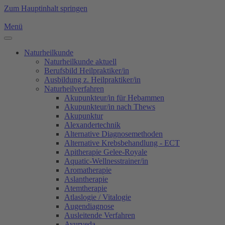
Zum Hauptinhalt springen
Menü
Naturheilkunde
Naturheilkunde aktuell
Berufsbild Heilpraktiker/in
Ausbildung z. Heilpraktiker/in
Naturheilverfahren
Akupunkteur/in für Hebammen
Akupunkteur/in nach Thews
Akupunktur
Alexandertechnik
Alternative Diagnosemethoden
Alternative Krebsbehandlung - ECT
Apitherapie Gelee-Royale
Aquatic-Wellnesstrainer/in
Aromatherapie
Aslantherapie
Atemtherapie
Atlaslogie / Vitalogie
Augendiagnose
Ausleitende Verfahren
Ayurveda