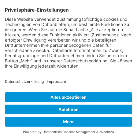
Tierheilkunde
Tierheilkunde aktuell
Berufsbild Tierheilpraktiker/in
Ausbildung z. Tierheilpraktiker/in
Therapien und Verfahren
Tierpsychologie
Ernährungsberater/in für Tiere
Farb- und Lichttherapie
Hunde- und Katzenpsychologie
Hundeführer/in und Kynologe/in
Naturgemäße Tierheilkunde
Telepathische Tierkommunikation
Tier-Physiotherapie - Fortbildung
Tierakupunktur
Tierhomöopathie
Therapeutensuche
Heilpraktikerschulen
Naturheilkunde
Naturheilverfahren
Heilfasten
HEILPRAKTIKER
Partner - Marktplatz
Suche
Impressum
Datenschutzerklärung
Heilpraktikerschule
CBD