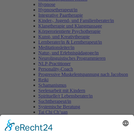
Hypnose
Hypnosetherapeut/in
Integrative Paartherapie
Kinder-, Jugend- und Familienberater/in
Klangtherapie und Klangmassage
Körperorientierte Psychotherapie
Kunst- und Kreativtherapie
Lernberater/in & Lerntherapeut/in
Meditationsleiter/in
Natur- und Erlebnispädagoge/in
Neurolinguistisches Programmieren
NLP-Practitioner
Personality-Coach
Progressive Muskelentspannung nach Jacobson
Reiki
Schamanismus
Seelenarbeit mit Kindern
Spirituelle/r Lebensberater/in
Suchttherapeut/in
Systemische Beratung
Tai Chi Ch’uan
Tomatis-Methode
Vastu - die indische Lehre vom Wohnen
Voice Dialogue
Yogalehrer/in