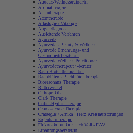
Aquatic-Wellnesstrainer/in
Aromatherapie
Aslantherapie
Atemtherapie
Atlaslogie / Vitalogie
Augendiagnose
Ausleitende Verfahren
Ayurveda
Ayurveda - Beauty & Wellness
Ayurveda Ernährungs- und
Gesundheitsberater/in
Ayurveda Wellness Practitioner
Ayurvedatherapeut / -berater
Bach-Blütentherapeut/in
Bachblüten - Bachblütentherapie
Bioresonanz-Therapie
Butterwickel
Chiropraktik
Clark-Therapie
Colon-Hydro Therapie
Craniosacrale Therapie
Crataegus / Arnika - Herz-Kreislaufstörungen
Eigenharntherapie
Elektroakupunktur nach Voll - EAV
Ernährungsberater/in