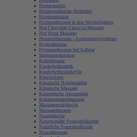
Heilfasten
Homöopathie
Homöopathische Heilmittel
Homöosiniatrie
Hormontherapie in den Wechseljahren
Hot Chocolate Choccoa-Massage
Hot Stone Massage
Humoraltherapie - Ausleitungsverfahren
Hydrotherapie
Hypnosetherapie bei Asthma
Immunmodulation
Kältetherapie
Kinderheilpraktik
Kinderheilpraktiker/in
Kinesiologie
Klassische Homöopathie
Klassische Massage
Kosmetische Akupunktur
Kräuterstempelmassage
Massagepraktiker/in
Massagetherapie
Nasendusche
Naturgemäße Frauenheilkunde
Natürliche Frauenheilkunde
Neuraltherapie