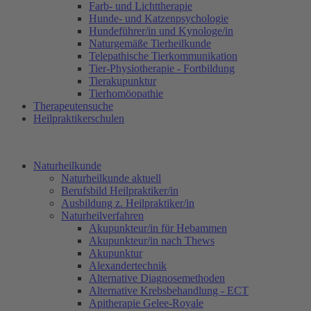
Farb- und Lichttherapie
Hunde- und Katzenpsychologie
Hundeführer/in und Kynologe/in
Naturgemäße Tierheilkunde
Telepathische Tierkommunikation
Tier-Physiotherapie - Fortbildung
Tierakupunktur
Tierhomöopathie
Therapeutensuche
Heilpraktikerschulen
Naturheilkunde
Naturheilkunde aktuell
Berufsbild Heilpraktiker/in
Ausbildung z. Heilpraktiker/in
Naturheilverfahren
Akupunkteur/in für Hebammen
Akupunkteur/in nach Thews
Akupunktur
Alexandertechnik
Alternative Diagnosemethoden
Alternative Krebsbehandlung - ECT
Apitherapie Gelee-Royale