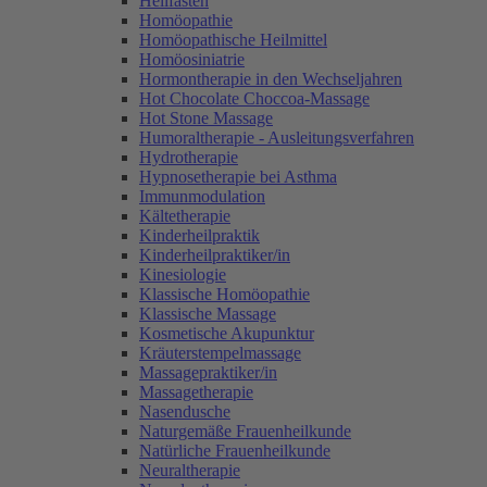
Heilfasten
Homöopathie
Homöopathische Heilmittel
Homöosiniatrie
Hormontherapie in den Wechseljahren
Hot Chocolate Choccoa-Massage
Hot Stone Massage
Humoraltherapie - Ausleitungsverfahren
Hydrotherapie
Hypnosetherapie bei Asthma
Immunmodulation
Kältetherapie
Kinderheilpraktik
Kinderheilpraktiker/in
Kinesiologie
Klassische Homöopathie
Klassische Massage
Kosmetische Akupunktur
Kräuterstempelmassage
Massagepraktiker/in
Massagetherapie
Nasendusche
Naturgemäße Frauenheilkunde
Natürliche Frauenheilkunde
Neuraltherapie