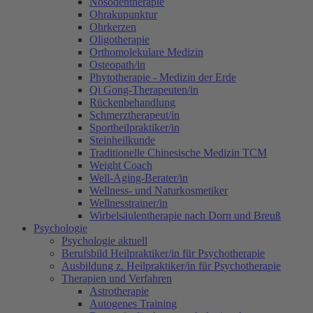
Nosodentherapie
Ohrakupunktur
Ohrkerzen
Oligotherapie
Orthomolekulare Medizin
Osteopath/in
Phytotherapie - Medizin der Erde
Qi Gong-Therapeuten/in
Rückenbehandlung
Schmerztherapeut/in
Sportheilpraktiker/in
Steinheilkunde
Traditionelle Chinesische Medizin TCM
Weight Coach
Well-Aging-Berater/in
Wellness- und Naturkosmetiker
Wellnesstrainer/in
Wirbelsäulentherapie nach Dorn und Breuß
Psychologie
Psychologie aktuell
Berufsbild Heilpraktiker/in für Psychotherapie
Ausbildung z. Heilpraktiker/in für Psychotherapie
Therapien und Verfahren
Astrotherapie
Autogenes Training