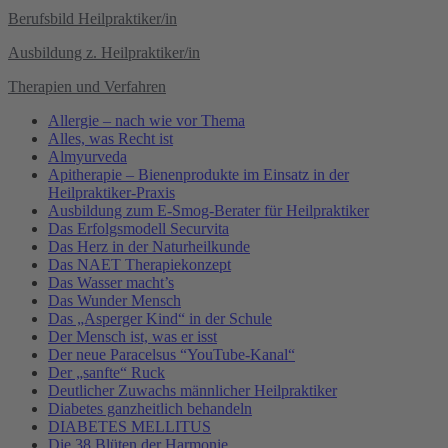
Berufsbild Heilpraktiker/in
Ausbildung z. Heilpraktiker/in
Therapien und Verfahren
Allergie – nach wie vor Thema
Alles, was Recht ist
Almyurveda
Apitherapie – Bienenprodukte im Einsatz in der
Heilpraktiker-Praxis
Ausbildung zum E-Smog-Berater für Heilpraktiker
Das Erfolgsmodell Securvita
Das Herz in der Naturheilkunde
Das NAET Therapiekonzept
Das Wasser macht’s
Das Wunder Mensch
Das „Asperger Kind“ in der Schule
Der Mensch ist, was er isst
Der neue Paracelsus “YouTube-Kanal“
Der „sanfte“ Ruck
Deutlicher Zuwachs männlicher Heilpraktiker
Diabetes ganzheitlich behandeln
DIABETES MELLITUS
Die 38 Blüten der Harmonie