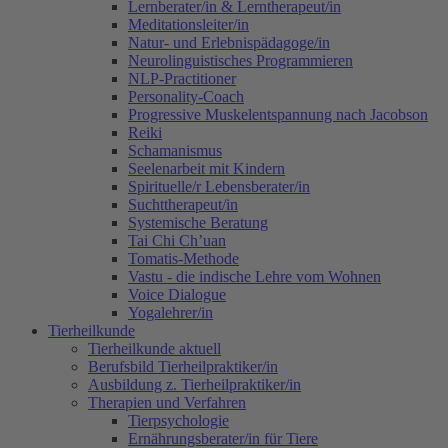
Lernberater/in & Lerntherapeut/in
Meditationsleiter/in
Natur- und Erlebnispädagoge/in
Neurolinguistisches Programmieren
NLP-Practitioner
Personality-Coach
Progressive Muskelentspannung nach Jacobson
Reiki
Schamanismus
Seelenarbeit mit Kindern
Spirituelle/r Lebensberater/in
Suchttherapeut/in
Systemische Beratung
Tai Chi Ch’uan
Tomatis-Methode
Vastu - die indische Lehre vom Wohnen
Voice Dialogue
Yogalehrer/in
Tierheilkunde
Tierheilkunde aktuell
Berufsbild Tierheilpraktiker/in
Ausbildung z. Tierheilpraktiker/in
Therapien und Verfahren
Tierpsychologie
Ernährungsberater/in für Tiere