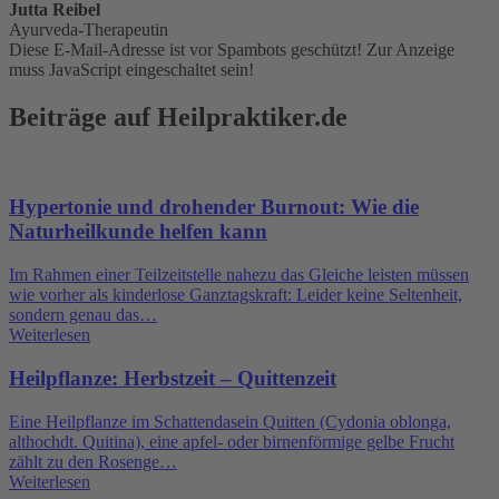
Jutta Reibel
Ayurveda-Therapeutin
Diese E-Mail-Adresse ist vor Spambots geschützt! Zur Anzeige
muss JavaScript eingeschaltet sein!
Beiträge auf Heilpraktiker.de
Hypertonie und drohender Burnout: Wie die
Naturheilkunde helfen kann
Im Rahmen einer Teilzeitstelle nahezu das Gleiche leisten müssen
wie vorher als kinderlose Ganztagskraft: Leider keine Seltenheit,
sondern genau das…
Weiterlesen
Heilpflanze: Herbstzeit – Quittenzeit
Eine Heilpflanze im Schattendasein Quitten (Cydonia oblonga,
althochdt. Quitina), eine apfel- oder birnenförmige gelbe Frucht
zählt zu den Rosenge…
Weiterlesen