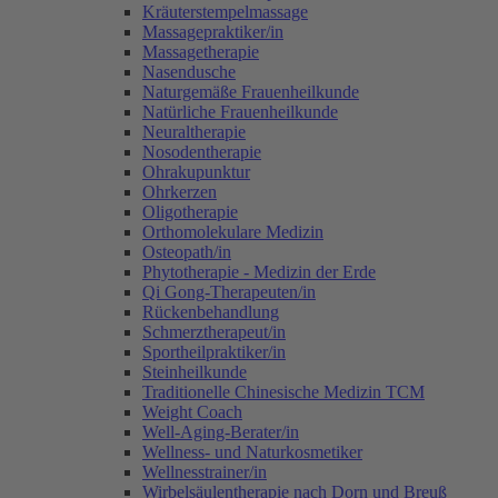
Kräuterstempelmassage
Massagepraktiker/in
Massagetherapie
Nasendusche
Naturgemäße Frauenheilkunde
Natürliche Frauenheilkunde
Neuraltherapie
Nosodentherapie
Ohrakupunktur
Ohrkerzen
Oligotherapie
Orthomolekulare Medizin
Osteopath/in
Phytotherapie - Medizin der Erde
Qi Gong-Therapeuten/in
Rückenbehandlung
Schmerztherapeut/in
Sportheilpraktiker/in
Steinheilkunde
Traditionelle Chinesische Medizin TCM
Weight Coach
Well-Aging-Berater/in
Wellness- und Naturkosmetiker
Wellnesstrainer/in
Wirbelsäulentherapie nach Dorn und Breuß