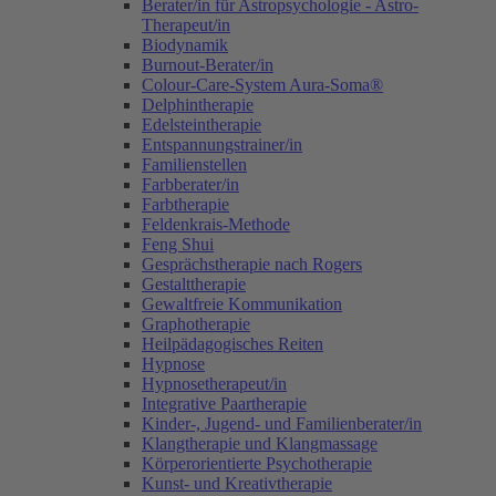
Berater/in für Astropsychologie - Astro-
Therapeut/in
Biodynamik
Burnout-Berater/in
Colour-Care-System Aura-Soma®
Delphintherapie
Edelsteintherapie
Entspannungstrainer/in
Familienstellen
Farbberater/in
Farbtherapie
Feldenkrais-Methode
Feng Shui
Gesprächstherapie nach Rogers
Gestalttherapie
Gewaltfreie Kommunikation
Graphotherapie
Heilpädagogisches Reiten
Hypnose
Hypnosetherapeut/in
Integrative Paartherapie
Kinder-, Jugend- und Familienberater/in
Klangtherapie und Klangmassage
Körperorientierte Psychotherapie
Kunst- und Kreativtherapie