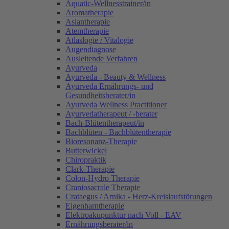
Aquatic-Wellnesstrainer/in
Aromatherapie
Aslantherapie
Atemtherapie
Atlaslogie / Vitalogie
Augendiagnose
Ausleitende Verfahren
Ayurveda
Ayurveda - Beauty & Wellness
Ayurveda Ernährungs- und
Gesundheitsberater/in
Ayurveda Wellness Practitioner
Ayurvedatherapeut / -berater
Bach-Blütentherapeut/in
Bachblüten - Bachblütentherapie
Bioresonanz-Therapie
Butterwickel
Chiropraktik
Clark-Therapie
Colon-Hydro Therapie
Craniosacrale Therapie
Crataegus / Arnika - Herz-Kreislaufstörungen
Eigenharntherapie
Elektroakupunktur nach Voll - EAV
Ernährungsberater/in