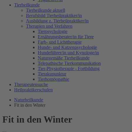
Tierheilkunde
Tierheilkunde aktuell
Berufsbild Tierheilpraktiker/in
Ausbildung z. Tierheilpraktiker/in
Therapien und Verfahren
Tierpsychologie
Ernährungsberater/in für Tiere
Farb- und Lichttherapie
Hunde- und Katzenpsychologie
Hundeführer/in und Kynologe/in
Naturgemäße Tierheilkunde
Telepathische Tierkommunikation
Tier-Physiotherapie - Fortbildung
Tierakupunktur
Tierhomöopathie
Therapeutensuche
Heilpraktikerschulen
Naturheilkunde
Fit in den Winter
Fit in den Winter