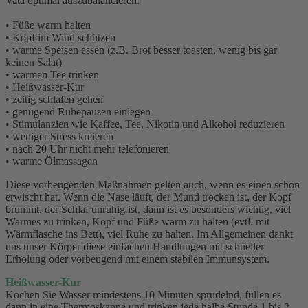
Vata optimal auszubalancieren:
• Füße warm halten
• Kopf im Wind schützen
• warme Speisen essen (z.B. Brot besser toasten, wenig bis gar
keinen Salat)
• warmen Tee trinken
• Heißwasser-Kur
• zeitig schlafen gehen
• genügend Ruhepausen einlegen
• Stimulanzien wie Kaffee, Tee, Nikotin und Alkohol reduzieren
• weniger Stress kreieren
• nach 20 Uhr nicht mehr telefonieren
• warme Ölmassagen
Diese vorbeugenden Maßnahmen gelten auch, wenn es einen schon
erwischt hat. Wenn die Nase läuft, der Mund trocken ist, der Kopf
brummt, der Schlaf unruhig ist, dann ist es besonders wichtig, viel
Warmes zu trinken, Kopf und Füße warm zu halten (evtl. mit
Wärmflasche ins Bett), viel Ruhe zu halten. Im Allgemeinen dankt
uns unser Körper diese einfachen Handlungen mit schneller
Erholung oder vorbeugend mit einem stabilen Immunsystem.
Heißwasser-Kur
Kochen Sie Wasser mindestens 10 Minuten sprudelnd, füllen es
dann in eine Thermoskanne und trinken jede halbe Stunde 1 bis 2