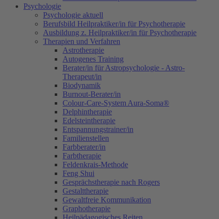
Psychologie
Psychologie aktuell
Berufsbild Heilpraktiker/in für Psychotherapie
Ausbildung z. Heilpraktiker/in für Psychotherapie
Therapien und Verfahren
Astrotherapie
Autogenes Training
Berater/in für Astropsychologie - Astro-
Therapeut/in
Biodynamik
Burnout-Berater/in
Colour-Care-System Aura-Soma®
Delphintherapie
Edelsteintherapie
Entspannungstrainer/in
Familienstellen
Farbberater/in
Farbtherapie
Feldenkrais-Methode
Feng Shui
Gesprächstherapie nach Rogers
Gestalttherapie
Gewaltfreie Kommunikation
Graphotherapie
Heilpädagogisches Reiten