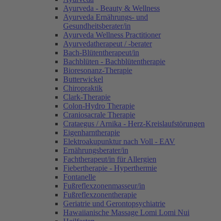
Ayurveda - Beauty & Wellness
Ayurveda Ernährungs- und
Gesundheitsberater/in
Ayurveda Wellness Practitioner
Ayurvedatherapeut / -berater
Bach-Blütentherapeut/in
Bachblüten - Bachblütentherapie
Bioresonanz-Therapie
Butterwickel
Chiropraktik
Clark-Therapie
Colon-Hydro Therapie
Craniosacrale Therapie
Crataegus / Arnika - Herz-Kreislaufstörungen
Eigenharntherapie
Elektroakupunktur nach Voll - EAV
Ernährungsberater/in
Fachtherapeut/in für Allergien
Fiebertherapie - Hyperthermie
Fontanelle
Fußreflexzonenmasseur/in
Fußreflexzonentherapie
Geriatrie und Gerontopsychiatrie
Hawaiianische Massage Lomi Lomi Nui