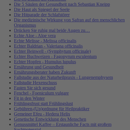
Die 5 Säulen der Gesundheit nach Sebastian Kneipp
Die Haut als Spiegel der Seele
Die Hitparade der Schlafstörer
Die medizinische Wirkung von Safran auf den menschlichen
Organismus
Drücken Sie ruhig mal beide Augen zu…
Echte Aloe - Aloe vera
Echte Melisse - Melissa officinalis
Echter Baldrian - Valeriana officinalis
Echter Beinwell - (Symphytum officinale)
Echter Buchweizen - Fagopyrum esculentum
Echter Hopfen - Humulus lupulus
Ernährung und Gesundheit
Ernährungsberater haben Zukunft
Fallstudie aus der Naturheilpraxis - Lungenemphysem
Fallstudie Hexenschuss
Fasten Sie sich gesund
Fenchel - Foeniculum vulgare
Fit in den Winter
Frühlingsfrust statt Frühlingslust
Gebühren-(Un)ordnung für Heilpraktiker
Gemeiner Efeu - Hedera Helix
Genetische Entwicklung des Menschen
Genussmittel Kaffee – Erstaunliche Facts mit großem
Suchtpotenzial