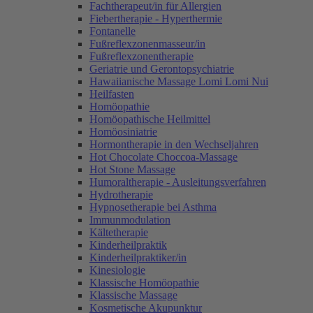
Fachtherapeut/in für Allergien
Fiebertherapie - Hyperthermie
Fontanelle
Fußreflexzonenmasseur/in
Fußreflexzonentherapie
Geriatrie und Gerontopsychiatrie
Hawaiianische Massage Lomi Lomi Nui
Heilfasten
Homöopathie
Homöopathische Heilmittel
Homöosiniatrie
Hormontherapie in den Wechseljahren
Hot Chocolate Choccoa-Massage
Hot Stone Massage
Humoraltherapie - Ausleitungsverfahren
Hydrotherapie
Hypnosetherapie bei Asthma
Immunmodulation
Kältetherapie
Kinderheilpraktik
Kinderheilpraktiker/in
Kinesiologie
Klassische Homöopathie
Klassische Massage
Kosmetische Akupunktur