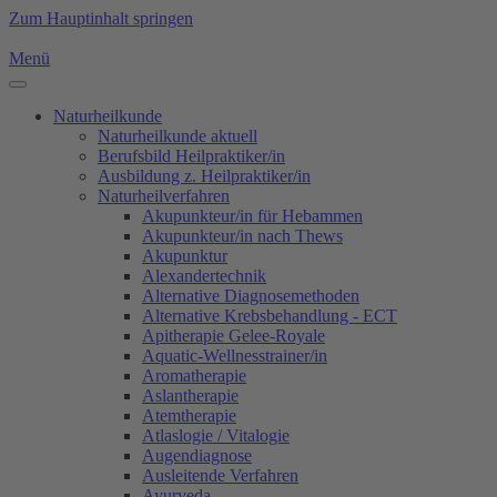
Zum Hauptinhalt springen
Menü
Naturheilkunde
Naturheilkunde aktuell
Berufsbild Heilpraktiker/in
Ausbildung z. Heilpraktiker/in
Naturheilverfahren
Akupunkteur/in für Hebammen
Akupunkteur/in nach Thews
Akupunktur
Alexandertechnik
Alternative Diagnosemethoden
Alternative Krebsbehandlung - ECT
Apitherapie Gelee-Royale
Aquatic-Wellnesstrainer/in
Aromatherapie
Aslantherapie
Atemtherapie
Atlaslogie / Vitalogie
Augendiagnose
Ausleitende Verfahren
Ayurveda