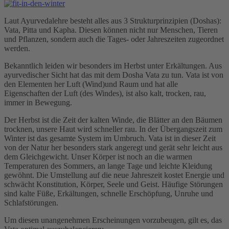
Laut Ayurvedalehre besteht alles aus 3 Strukturprinzipien (Doshas):
Vata, Pitta und Kapha. Diesen können nicht nur Menschen, Tieren
und Pflanzen, sondern auch die Tages- oder Jahreszeiten zugeordnet
werden.
Bekanntlich leiden wir besonders im Herbst unter Erkältungen. Aus
ayurvedischer Sicht hat das mit dem Dosha Vata zu tun. Vata ist von
den Elementen her Luft (Wind)und Raum und hat alle
Eigenschaften der Luft (des Windes), ist also kalt, trocken, rau,
immer in Bewegung.
Der Herbst ist die Zeit der kalten Winde, die Blätter an den Bäumen
trocknen, unsere Haut wird schneller rau. In der Übergangszeit zum
Winter ist das gesamte System im Umbruch. Vata ist in dieser Zeit
von der Natur her besonders stark angeregt und gerät sehr leicht aus
dem Gleichgewicht. Unser Körper ist noch an die warmen
Temperaturen des Sommers, an lange Tage und leichte Kleidung
gewöhnt. Die Umstellung auf die neue Jahreszeit kostet Energie und
schwächt Konstitution, Körper, Seele und Geist. Häufige Störungen
sind kalte Füße, Erkältungen, schnelle Erschöpfung, Unruhe und
Schlafstörungen.
Um diesen unangenehmen Erscheinungen vorzubeugen, gilt es, das