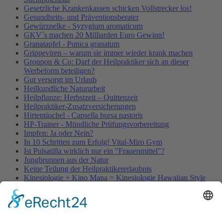
Gesetzliche Krankenkassen schicken Vollstrecker los!
Gesundheits- und Präventionsberater
Gewürznelke - Syzygium aromaticum
GKV´s machen 20 Milliarden Euro Gewinn!
Granatapfel - Punica granatum
Grippeviren – warum sie immer wieder krank machen
Groupon & Co: Darf der Heilpraktiker sich an dieser
Werbeform beteiligen?
Gut versorgt im Urlaub
Heilkundliche Naturarbeit
Heilpflanze: Herbstzeit – Quittenzeit
Heilpraktiker-Zusatzversicherungen
Hirtentäschel - Capsella bursa pastoris
HP-Trainer - Mündliche Prüfungsvorbereitung
Impfen: Ja oder Nein?
In 10 Schritten zum Erfolg! Vital-Miro Gym
Ist Pulsatilla wirklich nur ein "Frauenmittel"?
Jungbrunnen aus der Natur
Keine Teilung der Heilpraktikererlaubnis
Kinesiologie + Kino Mana = Kinesiologie Hawaiian Style
Kleinblütige Königskerze - Verbascum thapsus
Kleine Würmer als Wunderheiler
Knoblauch - Allium sativum
Koffein, Schmerzmittel & Medikamente