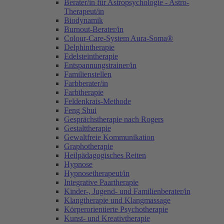
Berater/in für Astropsychologie - Astro-
Therapeut/in
Biodynamik
Burnout-Berater/in
Colour-Care-System Aura-Soma®
Delphintherapie
Edelsteintherapie
Entspannungstrainer/in
Familienstellen
Farbberater/in
Farbtherapie
Feldenkrais-Methode
Feng Shui
Gesprächstherapie nach Rogers
Gestalttherapie
Gewaltfreie Kommunikation
Graphotherapie
Heilpädagogisches Reiten
Hypnose
Hypnosetherapeut/in
Integrative Paartherapie
Kinder-, Jugend- und Familienberater/in
Klangtherapie und Klangmassage
Körperorientierte Psychotherapie
Kunst- und Kreativtherapie