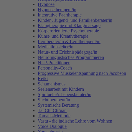
Hypnose
Hypnosetherapeut/in
Integrative Paartherapie
Kinder-, Jugend- und Familienberater/in
Klangtherapie und Klangmassage
Körperorientierte Psychotherapie
Kunst- und Kreativtherapie
Lernberater/in & Lerntherapeut/in
Meditationsleiter/in
Natur- und Erlebnispädagoge/in
Neurolinguistisches Programmieren
NLP-Practitioner
Personality-Coach
Progressive Muskelentspannung nach Jacobson
Reiki
Schamanismus
Seelenarbeit mit Kindern
Spirituelle/r Lebensberater/in
Suchttherapeut/in
Systemische Beratung
Tai Chi Ch’uan
Tomatis-Methode
Vastu - die indische Lehre vom Wohnen
Voice Dialogue
Yogalehrer/in