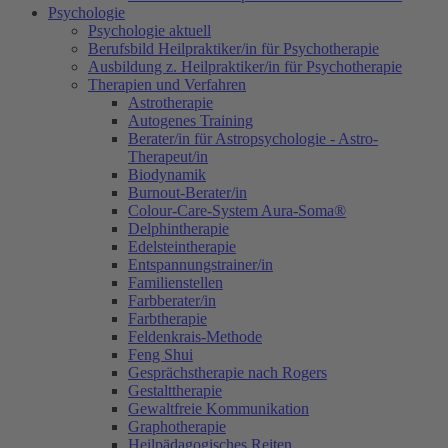
Psychologie
Psychologie aktuell
Berufsbild Heilpraktiker/in für Psychotherapie
Ausbildung z. Heilpraktiker/in für Psychotherapie
Therapien und Verfahren
Astrotherapie
Autogenes Training
Berater/in für Astropsychologie - Astro-
Therapeut/in
Biodynamik
Burnout-Berater/in
Colour-Care-System Aura-Soma®
Delphintherapie
Edelsteintherapie
Entspannungstrainer/in
Familienstellen
Farbberater/in
Farbtherapie
Feldenkrais-Methode
Feng Shui
Gesprächstherapie nach Rogers
Gestalttherapie
Gewaltfreie Kommunikation
Graphotherapie
Heilpädagogisches Reiten