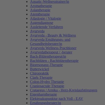
Aquatic-Wellnesstrainer/in
Aromatherapie
Aslantherapie
Atemtherapie
Atlaslogie / Vitalogie
Augendiagnose
Ausleitende Verfahren
Ayurveda
Ayurveda - Beauty & Wellness
Ayurveda Ernährungs- und
Gesundheitsberater/in
Ayurveda Wellness Practitioner
Ayurvedatherapeut / -berater
Bach-Blütentherapeut/in
Bachblüten - Bachblütentherapie
Bioresonanz-Therapie
Butterwickel
Chiropraktik
Clark-Therapie
Colon-Hydro Therapie
Craniosacrale Therapie
Crataegus / Arnika - Herz-Kreislaufstörungen
Eigenharntherapie
Elektroakupunktur nach Voll - EAV
Ernährungsberater/in