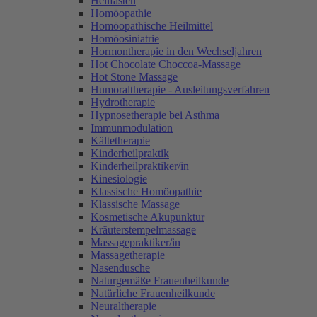
Heilfasten
Homöopathie
Homöopathische Heilmittel
Homöosiniatrie
Hormontherapie in den Wechseljahren
Hot Chocolate Choccoa-Massage
Hot Stone Massage
Humoraltherapie - Ausleitungsverfahren
Hydrotherapie
Hypnosetherapie bei Asthma
Immunmodulation
Kältetherapie
Kinderheilpraktik
Kinderheilpraktiker/in
Kinesiologie
Klassische Homöopathie
Klassische Massage
Kosmetische Akupunktur
Kräuterstempelmassage
Massagepraktiker/in
Massagetherapie
Nasendusche
Naturgemäße Frauenheilkunde
Natürliche Frauenheilkunde
Neuraltherapie