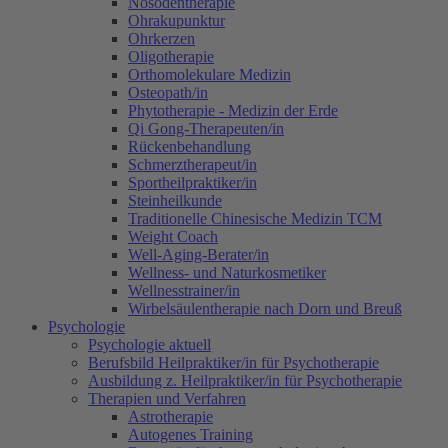
Nosodentherapie
Ohrakupunktur
Ohrkerzen
Oligotherapie
Orthomolekulare Medizin
Osteopath/in
Phytotherapie - Medizin der Erde
Qi Gong-Therapeuten/in
Rückenbehandlung
Schmerztherapeut/in
Sportheilpraktiker/in
Steinheilkunde
Traditionelle Chinesische Medizin TCM
Weight Coach
Well-Aging-Berater/in
Wellness- und Naturkosmetiker
Wellnesstrainer/in
Wirbelsäulentherapie nach Dorn und Breuß
Psychologie
Psychologie aktuell
Berufsbild Heilpraktiker/in für Psychotherapie
Ausbildung z. Heilpraktiker/in für Psychotherapie
Therapien und Verfahren
Astrotherapie
Autogenes Training