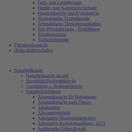
Farb- und Lichttherapie
Hunde- und Katzenpsychologie
Hundeführer/in und Kynologe/in
Naturgemäße Tierheilkunde
Telepathische Tierkommunikation
Tier-Physiotherapie - Fortbildung
Tierakupunktur
Tierhomöopathie
Therapeutensuche
Heilpraktikerschulen
Naturheilkunde
Naturheilkunde aktuell
Berufsbild Heilpraktiker/in
Ausbildung z. Heilpraktiker/in
Naturheilverfahren
Akupunkteur/in für Hebammen
Akupunkteur/in nach Thews
Akupunktur
Alexandertechnik
Alternative Diagnosemethoden
Alternative Krebsbehandlung - ECT
Apitherapie Gelee-Royale