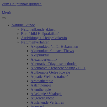
Zum Hauptinhalt springen
Menü
Naturheilkunde
Naturheilkunde aktuell
Berufsbild Heilpraktiker/in
Ausbildung z. Heilpraktiker/in
Naturheilverfahren
Akupunkteur/in für Hebammen
Akupunkteur/in nach Thews
Akupunktur
Alexandertechnik
Alternative Diagnosemethoden
Alternative Krebsbehandlung - ECT
Apitherapie Gelee-Royale
Aquatic-Wellnesstrainer/in
Aromatherapie
Aslantherapie
Atemtherapie
Atlaslogie / Vitalogie
Augendiagnose
Ausleitende Verfahren
Ayurveda