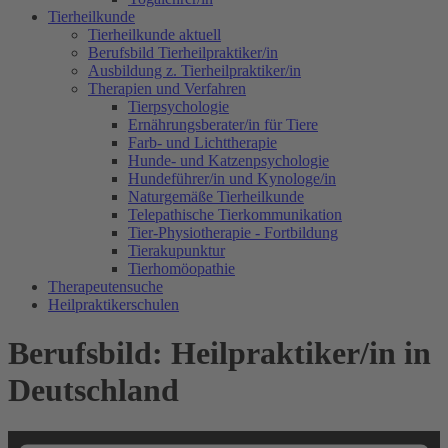
Tierheilkunde
Tierheilkunde aktuell
Berufsbild Tierheilpraktiker/in
Ausbildung z. Tierheilpraktiker/in
Therapien und Verfahren
Tierpsychologie
Ernährungsberater/in für Tiere
Farb- und Lichttherapie
Hunde- und Katzenpsychologie
Hundeführer/in und Kynologe/in
Naturgemäße Tierheilkunde
Telepathische Tierkommunikation
Tier-Physiotherapie - Fortbildung
Tierakupunktur
Tierhomöopathie
Therapeutensuche
Heilpraktikerschulen
Berufsbild: Heilpraktiker/in in
Deutschland