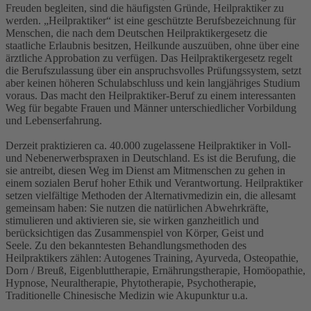
Freuden begleiten, sind die häufigsten Gründe, Heilpraktiker zu
werden. „Heilpraktiker“ ist eine geschützte Berufsbezeichnung für
Menschen, die nach dem Deutschen Heilpraktikergesetz die
staatliche Erlaubnis besitzen, Heilkunde auszuüben, ohne über eine
ärztliche Approbation zu verfügen. Das Heilpraktikergesetz regelt
die Berufszulassung über ein anspruchsvolles Prüfungssystem, setzt
aber keinen höheren Schulabschluss und kein langjähriges Studium
voraus. Das macht den Heilpraktiker-Beruf zu einem interessanten
Weg für begabte Frauen und Männer unterschiedlicher Vorbildung
und Lebenserfahrung.
Derzeit praktizieren ca. 40.000 zugelassene Heilpraktiker in Voll-
und Nebenerwerbspraxen in Deutschland. Es ist die Berufung, die
sie antreibt, diesen Weg im Dienst am Mitmenschen zu gehen in
einem sozialen Beruf hoher Ethik und Verantwortung. Heilpraktiker
setzen vielfältige Methoden der Alternativmedizin ein, die allesamt
gemeinsam haben: Sie nutzen die natürlichen Abwehrkräfte,
stimulieren und aktivieren sie, sie wirken ganzheitlich und
berücksichtigen das Zusammenspiel von Körper, Geist und
Seele. Zu den bekanntesten Behandlungsmethoden des
Heilpraktikers zählen: Autogenes Training, Ayurveda, Osteopathie,
Dorn / Breuß, Eigenbluttherapie, Ernährungstherapie, Homöopathie,
Hypnose, Neuraltherapie, Phytotherapie, Psychotherapie,
Traditionelle Chinesische Medizin wie Akupunktur u.a.