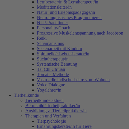
Lernberater/in & Lerntherapeut/in
Meditationsleiter/in
Natur- und Erlebnispädagoge/in
Neurolinguistisches Programmieren
NLP-Practitioner
Personality-Coach
Progressive Muskelentspannung nach Jacobson
Reiki
Schamanismus
Seelenarbeit mit Kindern
Spirituelle/r Lebensberater/in
Suchttherapeut/in
Systemische Beratung
Tai Chi Ch’uan
Tomatis-Methode
Vastu - die indische Lehre vom Wohnen
Voice Dialogue
Yogalehrer/in
Tierheilkunde
Tierheilkunde aktuell
Berufsbild Tierheilpraktiker/in
Ausbildung z. Tierheilpraktiker/in
Therapien und Verfahren
Tierpsychologie
Ernährungsberater/in für Tiere