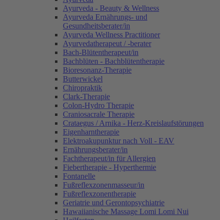
Ayurveda - Beauty & Wellness
Ayurveda Ernährungs- und
Gesundheitsberater/in
Ayurveda Wellness Practitioner
Ayurvedatherapeut / -berater
Bach-Blütentherapeut/in
Bachblüten - Bachblütentherapie
Bioresonanz-Therapie
Butterwickel
Chiropraktik
Clark-Therapie
Colon-Hydro Therapie
Craniosacrale Therapie
Crataegus / Arnika - Herz-Kreislaufstörungen
Eigenharntherapie
Elektroakupunktur nach Voll - EAV
Ernährungsberater/in
Fachtherapeut/in für Allergien
Fiebertherapie - Hyperthermie
Fontanelle
Fußreflexzonenmasseur/in
Fußreflexzonentherapie
Geriatrie und Gerontopsychiatrie
Hawaiianische Massage Lomi Lomi Nui