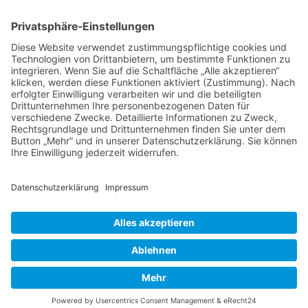
Berufsbild Heilpraktiker/in
Ausbildung z. Heilpraktiker/in
Therapien und Verfahren
Infobroschüre
PDF - Download
Mitmach-Redaktion
Fachverbände
Bücher und Zeitschriften
HEILPRAKTIKER
Partner - Marktplatz
Suche
Impressum
Datenschutzerklärung
Heilpraktikerschule