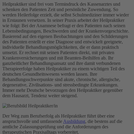
Heilpraktiker sind frei vom Termindruck des Kassenarztes und
schenken den Patienten Zeit und persönliche Zuwendung. So
werden Heilerfolge erzielt, die selbst Schulmediziner immer wieder
in Erstaunen versetzen. In seiner Praxis arbeitet der Heilpraktiker
wie folgt: Bei der Anamnese befragt er den Patienten nach seinen
Lebensbedingungen, Beschwerden und der Krankenvorgeschichte.
Basierend auf den eigenen Beobachtungen und den Schilderungen
des Patienten erstellt er eine Diagnose und entwickelt geeignete,
individuelle Behandlungsmöglichkeiten, die er dann praktisch
umsetzt. Er rechnet mit seinen Patienten direkt, mit privaten
Krankenversicherungen und mit Beamten-Beihilfen ab. Ihr
ganzheitlicher Behandlungsansatz und ihre damit verbundenen
Therapieerfolge haben Heilpraktiker zu einem wichtigen Teil des
deutschen Gesundheitswesens werden lassen. Ihre
Behandlungsschwerpunkte sind akute, chronische, allergische,
degenerative, Zivilisations- und stressbedingte Erkrankungen.
Immer mehr Deutsche bevorzugen den Heilpraktiker gegenüber
dem Hausarzt, Tendenz weiter steigend.
Der Weg zum Berufserfolg als Heilpraktiker führt über eine
anspruchsvolle und umfassende
Ausbildung
, die bestens auf die
amtliche Zulassungsprüfung und die Anforderungen des
therapeutischen Praxisalltags vorbereitet.