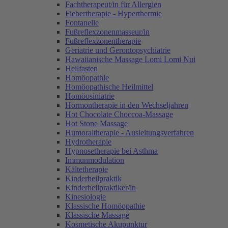
Fachtherapeut/in für Allergien
Fiebertherapie - Hyperthermie
Fontanelle
Fußreflexzonenmasseur/in
Fußreflexzonentherapie
Geriatrie und Gerontopsychiatrie
Hawaiianische Massage Lomi Lomi Nui
Heilfasten
Homöopathie
Homöopathische Heilmittel
Homöosiniatrie
Hormontherapie in den Wechseljahren
Hot Chocolate Choccoa-Massage
Hot Stone Massage
Humoraltherapie - Ausleitungsverfahren
Hydrotherapie
Hypnosetherapie bei Asthma
Immunmodulation
Kältetherapie
Kinderheilpraktik
Kinderheilpraktiker/in
Kinesiologie
Klassische Homöopathie
Klassische Massage
Kosmetische Akupunktur