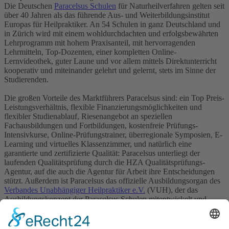
Die Deutschen
Paracelsus Schulen
für Naturheilverfahren gelten seit
über 40 Jahren als das führende Aus- und Weiterbildungsinstitut
Europas für Heilpraktiker. An 54 Schulen in ganz Deutschland und
in Zürich wird mit einem wohldurchdachten und erfolgsbewährten
Lehrprogramm mit hohem Praxisanteil, mit hervorragenden
Lehrmitteln, Top-Dozenten, einer kompletten Online-
Lernvideothek, guter Laune und vor allem mittels Direktunterricht
kooperativ und miteinander gelehrt und gelernt, stets im Sinne der
Studierenden.
Die großen Vorteile des Marktführers Paracelsus sind: ein Top Preis-
Leistungsverhältnis, flexible Finanzierungsmöglichkeiten und
flexibler Studienablauf, Riesenangebot an speziellen
Fachausbildungen und Fortbildungen, kostenfreie Prüfungs-
Intensivkurse, Online-Prüfungstrainer, überregionale Symposien, E-
Learning und virtuelles Klassenzimmer, und natürlich eine
garantierte und zertifizierte Qualität: Paracelsus unterliegt der
laufenden Qualitätsprüfung durch die HZA Qualitätsprüfungs-
Agentur, auf die auch die Agentur für Arbeit ihre Entscheidungen
stützt. Außerdem ist Paracelsus das offizielle Ausbildungsorgan des
Verbandes Unabhängiger Heilpraktiker e.V.
(VUH), der das
Ausbildungskonzept der Paracelsus Schulen mitentwickelt und
fachlich berät.
Heilpraktiker-Ausbildung