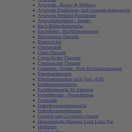
Ayurveda - Beauty & Wellness
Ayurveda Ernährungs- und Gesundheitsberater/in
Ayurveda Wellness Practitioner
Ayurvedatherapeut / -berater
Bach-Blütentherapeut/in
Bachblüten - Bachblütentherapie
Bioresonanz-Therapie
Butterwickel
Chiropraktik
Clark-Therapie
Colon-Hydro Therapie
Craniosacrale Therapie
Crataegus / Arnika - Herz-Kreislaufstörungen
Eigenharntherapie
Elektroakupunktur nach Voll - EAV
Ernährungsberater/in
Fachtherapeut/in für Allergien
Fiebertherapie - Hyperthermie
Fontanelle
Fußreflexzonenmasseur/in
Fußreflexzonentherapie
Geriatrie und Gerontopsychiatrie
Hawaiianische Massage Lomi Lomi Nui
Heilfasten