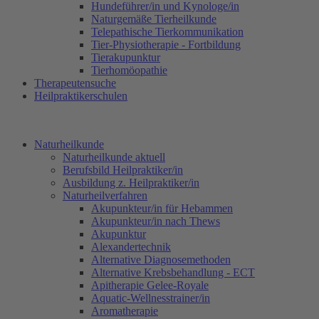
Hundeführer/in und Kynologe/in
Naturgemäße Tierheilkunde
Telepathische Tierkommunikation
Tier-Physiotherapie - Fortbildung
Tierakupunktur
Tierhomöopathie
Therapeutensuche
Heilpraktikerschulen
Naturheilkunde
Naturheilkunde aktuell
Berufsbild Heilpraktiker/in
Ausbildung z. Heilpraktiker/in
Naturheilverfahren
Akupunkteur/in für Hebammen
Akupunkteur/in nach Thews
Akupunktur
Alexandertechnik
Alternative Diagnosemethoden
Alternative Krebsbehandlung - ECT
Apitherapie Gelee-Royale
Aquatic-Wellnesstrainer/in
Aromatherapie