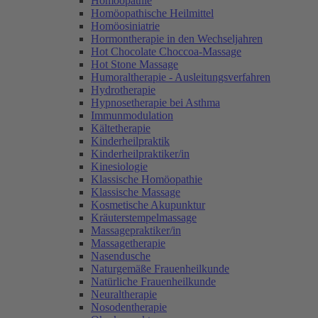
Homöopathie
Homöopathische Heilmittel
Homöosiniatrie
Hormontherapie in den Wechseljahren
Hot Chocolate Choccoa-Massage
Hot Stone Massage
Humoraltherapie - Ausleitungsverfahren
Hydrotherapie
Hypnosetherapie bei Asthma
Immunmodulation
Kältetherapie
Kinderheilpraktik
Kinderheilpraktiker/in
Kinesiologie
Klassische Homöopathie
Klassische Massage
Kosmetische Akupunktur
Kräuterstempelmassage
Massagepraktiker/in
Massagetherapie
Nasendusche
Naturgemäße Frauenheilkunde
Natürliche Frauenheilkunde
Neuraltherapie
Nosodentherapie