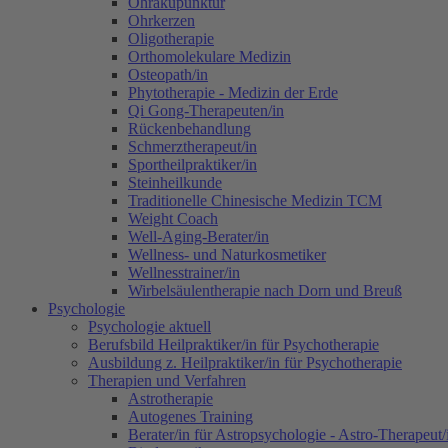
Ohrakupunktur
Ohrkerzen
Oligotherapie
Orthomolekulare Medizin
Osteopath/in
Phytotherapie - Medizin der Erde
Qi Gong-Therapeuten/in
Rückenbehandlung
Schmerztherapeut/in
Sportheilpraktiker/in
Steinheilkunde
Traditionelle Chinesische Medizin TCM
Weight Coach
Well-Aging-Berater/in
Wellness- und Naturkosmetiker
Wellnesstrainer/in
Wirbelsäulentherapie nach Dorn und Breuß
Psychologie
Psychologie aktuell
Berufsbild Heilpraktiker/in für Psychotherapie
Ausbildung z. Heilpraktiker/in für Psychotherapie
Therapien und Verfahren
Astrotherapie
Autogenes Training
Berater/in für Astropsychologie - Astro-Therapeut/