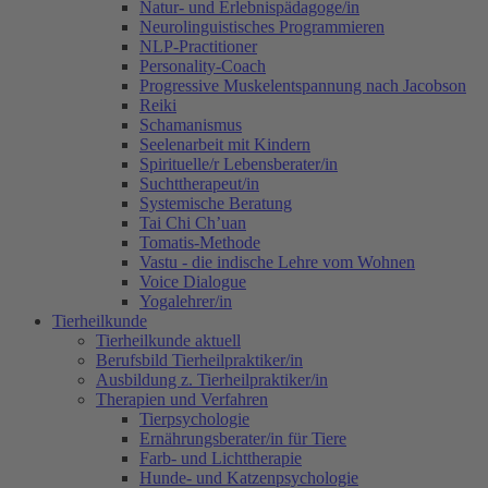
Natur- und Erlebnispädagoge/in
Neurolinguistisches Programmieren
NLP-Practitioner
Personality-Coach
Progressive Muskelentspannung nach Jacobson
Reiki
Schamanismus
Seelenarbeit mit Kindern
Spirituelle/r Lebensberater/in
Suchttherapeut/in
Systemische Beratung
Tai Chi Ch’uan
Tomatis-Methode
Vastu - die indische Lehre vom Wohnen
Voice Dialogue
Yogalehrer/in
Tierheilkunde
Tierheilkunde aktuell
Berufsbild Tierheilpraktiker/in
Ausbildung z. Tierheilpraktiker/in
Therapien und Verfahren
Tierpsychologie
Ernährungsberater/in für Tiere
Farb- und Lichttherapie
Hunde- und Katzenpsychologie