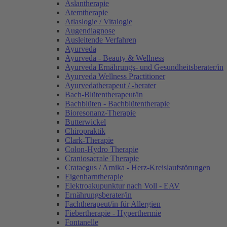
Aslantherapie
Atemtherapie
Atlaslogie / Vitalogie
Augendiagnose
Ausleitende Verfahren
Ayurveda
Ayurveda - Beauty & Wellness
Ayurveda Ernährungs- und Gesundheitsberater/in
Ayurveda Wellness Practitioner
Ayurvedatherapeut / -berater
Bach-Blütentherapeut/in
Bachblüten - Bachblütentherapie
Bioresonanz-Therapie
Butterwickel
Chiropraktik
Clark-Therapie
Colon-Hydro Therapie
Craniosacrale Therapie
Crataegus / Arnika - Herz-Kreislaufstörungen
Eigenharntherapie
Elektroakupunktur nach Voll - EAV
Ernährungsberater/in
Fachtherapeut/in für Allergien
Fiebertherapie - Hyperthermie
Fontanelle