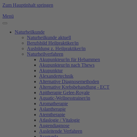
Zum Hauptinhalt springen
Menü
Naturheilkunde
Naturheilkunde aktuell
Berufsbild Heilpraktiker/in
Ausbildung z. Heilpraktiker/in
Naturheilverfahren
Akupunkteur/in für Hebammen
Akupunkteur/in nach Thews
Akupunktur
Alexandertechnik
Alternative Diagnosemethoden
Alternative Krebsbehandlung - ECT
Apitherapie Gelee-Royale
Aquatic-Wellnesstrainer/in
Aromatherapie
Aslantherapie
Atemtherapie
Atlaslogie / Vitalogie
Augendiagnose
Ausleitende Verfahren
Ayurveda