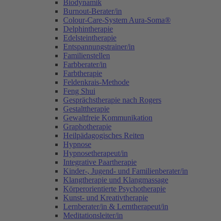
Biodynamik
Burnout-Berater/in
Colour-Care-System Aura-Soma®
Delphintherapie
Edelsteintherapie
Entspannungstrainer/in
Familienstellen
Farbberater/in
Farbtherapie
Feldenkrais-Methode
Feng Shui
Gesprächstherapie nach Rogers
Gestalttherapie
Gewaltfreie Kommunikation
Graphotherapie
Heilpädagogisches Reiten
Hypnose
Hypnosetherapeut/in
Integrative Paartherapie
Kinder-, Jugend- und Familienberater/in
Klangtherapie und Klangmassage
Körperorientierte Psychotherapie
Kunst- und Kreativtherapie
Lernberater/in & Lerntherapeut/in
Meditationsleiter/in