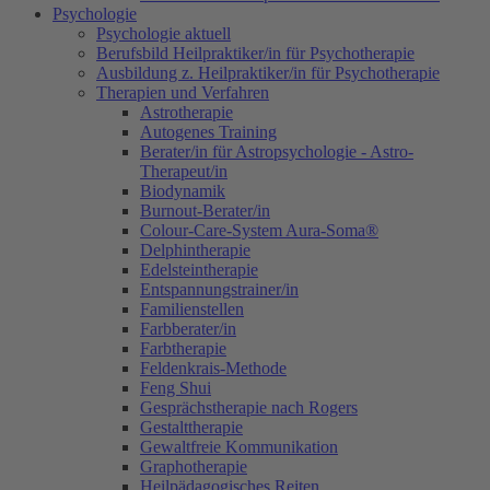
Psychologie
Psychologie aktuell
Berufsbild Heilpraktiker/in für Psychotherapie
Ausbildung z. Heilpraktiker/in für Psychotherapie
Therapien und Verfahren
Astrotherapie
Autogenes Training
Berater/in für Astropsychologie - Astro-
Therapeut/in
Biodynamik
Burnout-Berater/in
Colour-Care-System Aura-Soma®
Delphintherapie
Edelsteintherapie
Entspannungstrainer/in
Familienstellen
Farbberater/in
Farbtherapie
Feldenkrais-Methode
Feng Shui
Gesprächstherapie nach Rogers
Gestalttherapie
Gewaltfreie Kommunikation
Graphotherapie
Heilpädagogisches Reiten