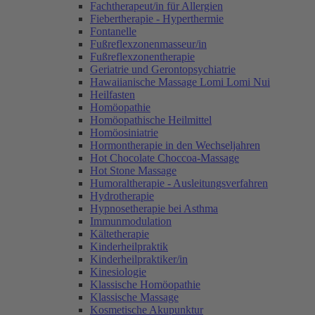
Fachtherapeut/in für Allergien
Fiebertherapie - Hyperthermie
Fontanelle
Fußreflexzonenmasseur/in
Fußreflexzonentherapie
Geriatrie und Gerontopsychiatrie
Hawaiianische Massage Lomi Lomi Nui
Heilfasten
Homöopathie
Homöopathische Heilmittel
Homöosiniatrie
Hormontherapie in den Wechseljahren
Hot Chocolate Choccoa-Massage
Hot Stone Massage
Humoraltherapie - Ausleitungsverfahren
Hydrotherapie
Hypnosetherapie bei Asthma
Immunmodulation
Kältetherapie
Kinderheilpraktik
Kinderheilpraktiker/in
Kinesiologie
Klassische Homöopathie
Klassische Massage
Kosmetische Akupunktur