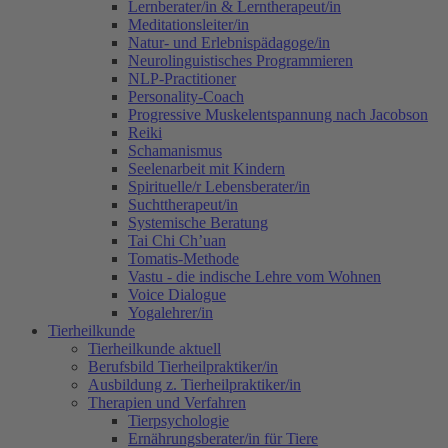
Lernberater/in & Lerntherapeut/in
Meditationsleiter/in
Natur- und Erlebnispädagoge/in
Neurolinguistisches Programmieren
NLP-Practitioner
Personality-Coach
Progressive Muskelentspannung nach Jacobson
Reiki
Schamanismus
Seelenarbeit mit Kindern
Spirituelle/r Lebensberater/in
Suchttherapeut/in
Systemische Beratung
Tai Chi Ch’uan
Tomatis-Methode
Vastu - die indische Lehre vom Wohnen
Voice Dialogue
Yogalehrer/in
Tierheilkunde
Tierheilkunde aktuell
Berufsbild Tierheilpraktiker/in
Ausbildung z. Tierheilpraktiker/in
Therapien und Verfahren
Tierpsychologie
Ernährungsberater/in für Tiere