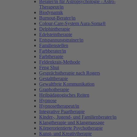
Berater/in für Astropsychologie - Astro-
Therapeut/in
Biodynamik
Burnout-Berater/in
Colour-Care-System Aura-Soma®
Delphintherapie
Edelsteintherapie
Entspannungstrainer/in
Familienstellen
Farbberater/in
Farbtherapie
Feldenkrais-Methode
Feng Shui
Gesprächstherapie nach Rogers
Gestalttherapie
Gewaltfreie Kommunikation
Graphotherapie
Heilpädagogisches Reiten
Hypnose
Hypnosetherapeut/in
Integrative Paartherapie
Kinder-, Jugend- und Familienberater/in
Klangtherapie und Klangmassage
Körperorientierte Psychotherapie
Kunst- und Kreativtherapie