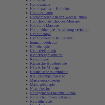
Heilfasten
Homöopathie
Homöopathische Heilmittel
Homöosiniatrie
Hormontherapie in den Wechseljahren
Hot Chocolate Choccoa-Massage
Hot Stone Massage
Humoraltherapie - Ausleitungsverfahren
Hydrotherapie
Hypnosetherapie bei Asthma
Immunmodulation
Kältetherapie
Kinderheilpraktik
Kinderheilpraktiker/in
Kinesiologie
Klassische Homöopathie
Klassische Massage
Kosmetische Akupunktur
Kräuterstempelmassage
Massagepraktiker/in
Massagetherapie
Nasendusche
Naturgemäße Frauenheilkunde
Natürliche Frauenheilkunde
Neuraltherapie