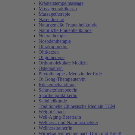
Kräuterstempelmassage
Massagepraktiker/in
Massagetherapie
Nasendusche
Naturgemäße Frauenheilkunde
Natürliche Frauenheilkunde
Neuraltherapie
Nosodentherapie
Ohrakupunktur
Ohrkerzen
Oligotherapie
Orthomolekulare Medizin
Osteopath/in
Phytotherapie - Medizin der Erde
Qi Gong-Therapeuten/in
Rückenbehandlung
Schmerztherapeut/in
Sportheilpraktiker/in
Steinheilkunde
Traditionelle Chinesische Medizin TCM
Weight Coach
Well-Aging-Berater/in
Wellness- und Naturkosmetiker
Wellnesstrainer/in
Wirbelsäulentherapie nach Dorn und Breuß