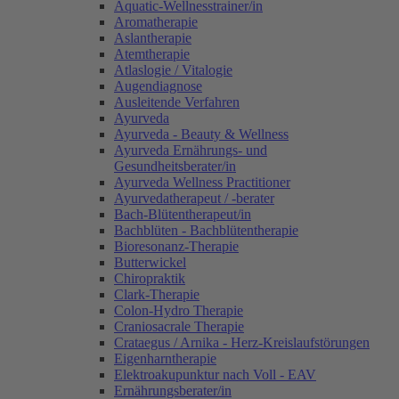
Aquatic-Wellnesstrainer/in
Aromatherapie
Aslantherapie
Atemtherapie
Atlaslogie / Vitalogie
Augendiagnose
Ausleitende Verfahren
Ayurveda
Ayurveda - Beauty & Wellness
Ayurveda Ernährungs- und
Gesundheitsberater/in
Ayurveda Wellness Practitioner
Ayurvedatherapeut / -berater
Bach-Blütentherapeut/in
Bachblüten - Bachblütentherapie
Bioresonanz-Therapie
Butterwickel
Chiropraktik
Clark-Therapie
Colon-Hydro Therapie
Craniosacrale Therapie
Crataegus / Arnika - Herz-Kreislaufstörungen
Eigenharntherapie
Elektroakupunktur nach Voll - EAV
Ernährungsberater/in