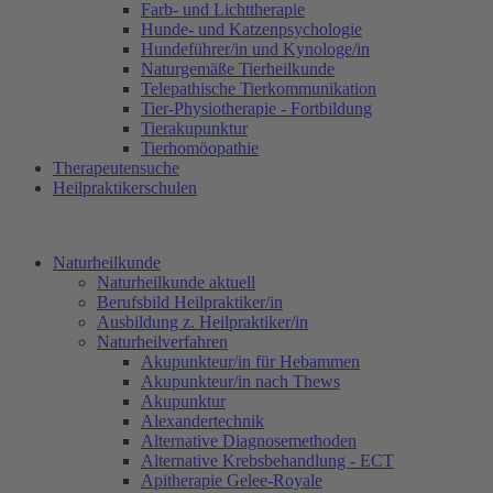
Farb- und Lichttherapie
Hunde- und Katzenpsychologie
Hundeführer/in und Kynologe/in
Naturgemäße Tierheilkunde
Telepathische Tierkommunikation
Tier-Physiotherapie - Fortbildung
Tierakupunktur
Tierhomöopathie
Therapeutensuche
Heilpraktikerschulen
Naturheilkunde
Naturheilkunde aktuell
Berufsbild Heilpraktiker/in
Ausbildung z. Heilpraktiker/in
Naturheilverfahren
Akupunkteur/in für Hebammen
Akupunkteur/in nach Thews
Akupunktur
Alexandertechnik
Alternative Diagnosemethoden
Alternative Krebsbehandlung - ECT
Apitherapie Gelee-Royale