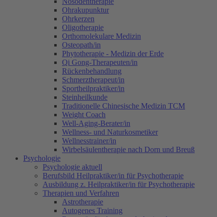
Nosodentherapie
Ohrakupunktur
Ohrkerzen
Oligotherapie
Orthomolekulare Medizin
Osteopath/in
Phytotherapie - Medizin der Erde
Qi Gong-Therapeuten/in
Rückenbehandlung
Schmerztherapeut/in
Sportheilpraktiker/in
Steinheilkunde
Traditionelle Chinesische Medizin TCM
Weight Coach
Well-Aging-Berater/in
Wellness- und Naturkosmetiker
Wellnesstrainer/in
Wirbelsäulentherapie nach Dorn und Breuß
Psychologie
Psychologie aktuell
Berufsbild Heilpraktiker/in für Psychotherapie
Ausbildung z. Heilpraktiker/in für Psychotherapie
Therapien und Verfahren
Astrotherapie
Autogenes Training