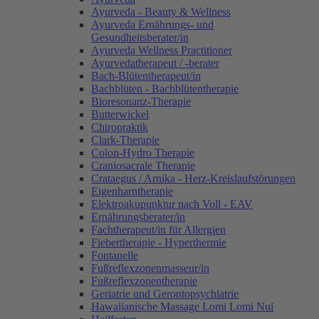
Ayurveda - Beauty & Wellness
Ayurveda Ernährungs- und
Gesundheitsberater/in
Ayurveda Wellness Practitioner
Ayurvedatherapeut / -berater
Bach-Blütentherapeut/in
Bachblüten - Bachblütentherapie
Bioresonanz-Therapie
Butterwickel
Chiropraktik
Clark-Therapie
Colon-Hydro Therapie
Craniosacrale Therapie
Crataegus / Arnika - Herz-Kreislaufstörungen
Eigenharntherapie
Elektroakupunktur nach Voll - EAV
Ernährungsberater/in
Fachtherapeut/in für Allergien
Fiebertherapie - Hyperthermie
Fontanelle
Fußreflexzonenmasseur/in
Fußreflexzonentherapie
Geriatrie und Gerontopsychiatrie
Hawaiianische Massage Lomi Lomi Nui