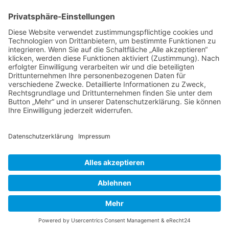
Tierheilkunde
Tierheilkunde aktuell
Berufsbild Tierheilpraktiker/in
Ausbildung z. Tierheilpraktiker/in
Therapien und Verfahren
Tierpsychologie
Ernährungsberater/in für Tiere
Farb- und Lichttherapie
Hunde- und Katzenpsychologie
Hundeführer/in und Kynologe/in
Naturgemäße Tierheilkunde
Telepathische Tierkommunikation
Tier-Physiotherapie - Fortbildung
Tierakupunktur
Tierhomöopathie
Therapeutensuche
Heilpraktikerschulen
Naturheilkunde
Naturheilverfahren
Orthomolekulare Medizin
HEILPRAKTIKER
Partner - Marktplatz
Suche
Impressum
Datenschutzerklärung
Heilpraktikerschule
CBD