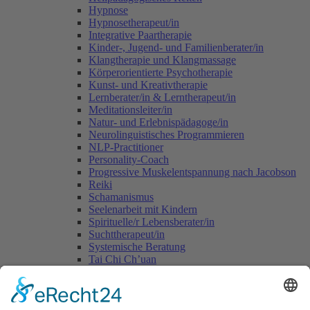
Hypnose
Hypnosetherapeut/in
Integrative Paartherapie
Kinder-, Jugend- und Familienberater/in
Klangtherapie und Klangmassage
Körperorientierte Psychotherapie
Kunst- und Kreativtherapie
Lernberater/in & Lerntherapeut/in
Meditationsleiter/in
Natur- und Erlebnispädagoge/in
Neurolinguistisches Programmieren
NLP-Practitioner
Personality-Coach
Progressive Muskelentspannung nach Jacobson
Reiki
Schamanismus
Seelenarbeit mit Kindern
Spirituelle/r Lebensberater/in
Suchttherapeut/in
Systemische Beratung
Tai Chi Ch’uan
Tomatis-Methode
Vastu - die indische Lehre vom Wohnen
Voice Dialogue
Yogalehrer/in