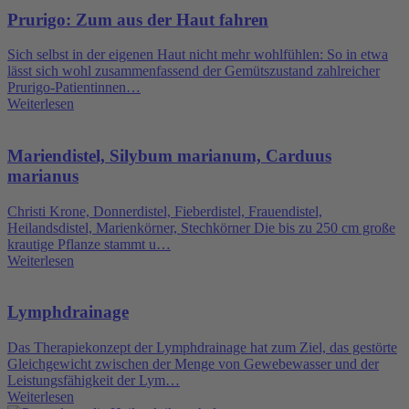
Prurigo: Zum aus der Haut fahren
Sich selbst in der eigenen Haut nicht mehr wohlfühlen: So in etwa
lässt sich wohl zusammenfassend der Gemütszustand zahlreicher
Prurigo-Patientinnen…
Weiterlesen
Mariendistel, Silybum marianum, Carduus
marianus
Christi Krone, Donnerdistel, Fieberdistel, Frauendistel,
Heilandsdistel, Marienkörner, Stechkörner Die bis zu 250 cm große
krautige Pflanze stammt u…
Weiterlesen
Lymphdrainage
Das Therapiekonzept der Lymphdrainage hat zum Ziel, das gestörte
Gleichgewicht zwischen der Menge von Gewebewasser und der
Leistungsfähigkeit der Lym…
Weiterlesen