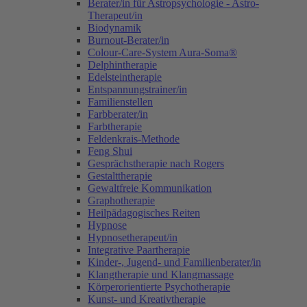
Berater/in für Astropsychologie - Astro-
Therapeut/in
Biodynamik
Burnout-Berater/in
Colour-Care-System Aura-Soma®
Delphintherapie
Edelsteintherapie
Entspannungstrainer/in
Familienstellen
Farbberater/in
Farbtherapie
Feldenkrais-Methode
Feng Shui
Gesprächstherapie nach Rogers
Gestalttherapie
Gewaltfreie Kommunikation
Graphotherapie
Heilpädagogisches Reiten
Hypnose
Hypnosetherapeut/in
Integrative Paartherapie
Kinder-, Jugend- und Familienberater/in
Klangtherapie und Klangmassage
Körperorientierte Psychotherapie
Kunst- und Kreativtherapie