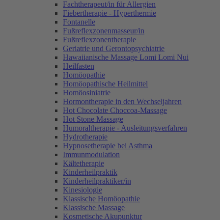
Fachtherapeut/in für Allergien
Fiebertherapie - Hyperthermie
Fontanelle
Fußreflexzonenmasseur/in
Fußreflexzonentherapie
Geriatrie und Gerontopsychiatrie
Hawaiianische Massage Lomi Lomi Nui
Heilfasten
Homöopathie
Homöopathische Heilmittel
Homöosiniatrie
Hormontherapie in den Wechseljahren
Hot Chocolate Choccoa-Massage
Hot Stone Massage
Humoraltherapie - Ausleitungsverfahren
Hydrotherapie
Hypnosetherapie bei Asthma
Immunmodulation
Kältetherapie
Kinderheilpraktik
Kinderheilpraktiker/in
Kinesiologie
Klassische Homöopathie
Klassische Massage
Kosmetische Akupunktur