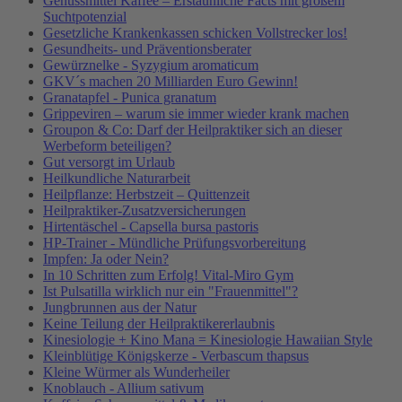
Genussmittel Kaffee – Erstaunliche Facts mit großem
Suchtpotenzial
Gesetzliche Krankenkassen schicken Vollstrecker los!
Gesundheits- und Präventionsberater
Gewürznelke - Syzygium aromaticum
GKV´s machen 20 Milliarden Euro Gewinn!
Granatapfel - Punica granatum
Grippeviren – warum sie immer wieder krank machen
Groupon & Co: Darf der Heilpraktiker sich an dieser
Werbeform beteiligen?
Gut versorgt im Urlaub
Heilkundliche Naturarbeit
Heilpflanze: Herbstzeit – Quittenzeit
Heilpraktiker-Zusatzversicherungen
Hirtentäschel - Capsella bursa pastoris
HP-Trainer - Mündliche Prüfungsvorbereitung
Impfen: Ja oder Nein?
In 10 Schritten zum Erfolg! Vital-Miro Gym
Ist Pulsatilla wirklich nur ein "Frauenmittel"?
Jungbrunnen aus der Natur
Keine Teilung der Heilpraktikererlaubnis
Kinesiologie + Kino Mana = Kinesiologie Hawaiian Style
Kleinblütige Königskerze - Verbascum thapsus
Kleine Würmer als Wunderheiler
Knoblauch - Allium sativum