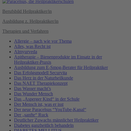
Berufsbild Heilpraktiker/in
Ausbildung z. Heilpraktiker/in
Therapien und Verfahren
Allergie – nach wie vor Thema
Alles, was Recht ist
Almyurveda
Apitherapie – Bienenprodukte im Einsatz in der
Heilpraktiker-Praxis
Ausbildung zum E-Smog-Berater für Heilpraktiker
Das Erfolgsmodell Securvita
Das Herz in der Naturheilkunde
Das NAET Therapiekonzept
Das Wasser macht’s
Das Wunder Mensch
Das „Asperger Kind“ in der Schule
Der Mensch ist, was er isst
Der neue Paracelsus “YouTube-Kanal“
Der „sanfte“ Ruck
Deutlicher Zuwachs männlicher Heilpraktiker
Diabetes ganzheitlich behandeln
DIABETES MELLITUS