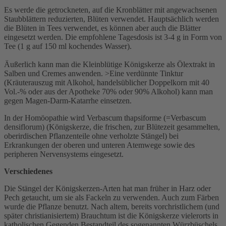
Es werde die getrockneten, auf die Kronblätter mit angewachsenen
Staubblättern reduzierten, Blüten verwendet. Hauptsächlich werden
die Blüten in Tees verwendet, es können aber auch die Blätter
eingesetzt werden. Die empfohlene Tagesdosis ist 3-4 g in Form von
Tee (1 g auf 150 ml kochendes Wasser).
Äußerlich kann man die Kleinblütige Königskerze als Ölextrakt in
Salben und Cremes anwenden. >Eine verdünnte Tinktur
(Kräuterauszug mit Alkohol, handelsüblicher Doppelkorn mit 40
Vol.-% oder aus der Apotheke 70% oder 90% Alkohol) kann man
gegen Magen-Darm-Katarrhe einsetzen.
In der Homöopathie wird Verbascum thapsiforme (=Verbascum
densiflorum) (Königskerze, die frischen, zur Blütezeit gesammelten,
oberirdischen Pflanzenteile ohne verholzte Stängel) bei
Erkrankungen der oberen und unteren Atemwege sowie des
peripheren Nervensystems eingesetzt.
Verschiedenes
Die Stängel der Königskerzen-Arten hat man früher in Harz oder
Pech getaucht, um sie als Fackeln zu verwenden. Auch zum Färben
wurde die Pflanze benutzt. Nach altem, bereits vorchristlichem (und
später christianisiertem) Brauchtum ist die Königskerze vielerorts in
katholischen Gegenden Bestandteil des sogenannten Würzbüschels.