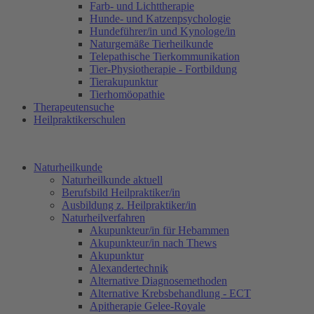
Farb- und Lichttherapie
Hunde- und Katzenpsychologie
Hundeführer/in und Kynologe/in
Naturgemäße Tierheilkunde
Telepathische Tierkommunikation
Tier-Physiotherapie - Fortbildung
Tierakupunktur
Tierhomöopathie
Therapeutensuche
Heilpraktikerschulen
Naturheilkunde
Naturheilkunde aktuell
Berufsbild Heilpraktiker/in
Ausbildung z. Heilpraktiker/in
Naturheilverfahren
Akupunkteur/in für Hebammen
Akupunkteur/in nach Thews
Akupunktur
Alexandertechnik
Alternative Diagnosemethoden
Alternative Krebsbehandlung - ECT
Apitherapie Gelee-Royale