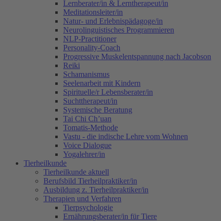
Lernberater/in & Lerntherapeut/in
Meditationsleiter/in
Natur- und Erlebnispädagoge/in
Neurolinguistisches Programmieren
NLP-Practitioner
Personality-Coach
Progressive Muskelentspannung nach Jacobson
Reiki
Schamanismus
Seelenarbeit mit Kindern
Spirituelle/r Lebensberater/in
Suchttherapeut/in
Systemische Beratung
Tai Chi Ch’uan
Tomatis-Methode
Vastu - die indische Lehre vom Wohnen
Voice Dialogue
Yogalehrer/in
Tierheilkunde
Tierheilkunde aktuell
Berufsbild Tierheilpraktiker/in
Ausbildung z. Tierheilpraktiker/in
Therapien und Verfahren
Tierpsychologie
Ernährungsberater/in für Tiere