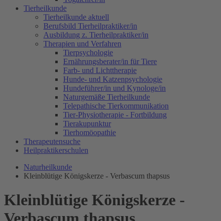
Tierheilkunde
Tierheilkunde aktuell
Berufsbild Tierheilpraktiker/in
Ausbildung z. Tierheilpraktiker/in
Therapien und Verfahren
Tierpsychologie
Ernährungsberater/in für Tiere
Farb- und Lichttherapie
Hunde- und Katzenpsychologie
Hundeführer/in und Kynologe/in
Naturgemäße Tierheilkunde
Telepathische Tierkommunikation
Tier-Physiotherapie - Fortbildung
Tierakupunktur
Tierhomöopathie
Therapeutensuche
Heilpraktikerschulen
Naturheilkunde
Kleinblütige Königskerze - Verbascum thapsus
Kleinblütige Königskerze -
Verbascum thapsus