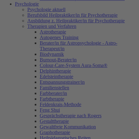
Psychologie
Psychologie aktuell
Berufsbild Heilpraktiker/in für Psychotherapie
Ausbildung z. Heilpraktiker/in für Psychotherapie
Therapien und Verfahren
Astrotherapie
Autogenes Training
Berater/in für Astropsychologie - Astro-
Therapeut/in
Biodynamik
Burnout-Berater/in
Colour-Care-System Aura-Soma®
Delphintherapie
Edelsteintherapie
Entspannungstrainer/in
Familienstellen
Farbberater/in
Farbtherapie
Feldenkrais-Methode
Feng Shui
Gesprächstherapie nach Rogers
Gestalttherapie
Gewaltfreie Kommunikation
Graphotherapie
Heilpädagogisches Reiten