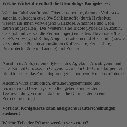
Welche Wirkstoffe enthält die Kleinblütige Königskerze?
Wichtige Inhaltsstoffe sind Triterpensaponine, darunter Verbasco­
saponin, außerdem etwa 3% Schleimstoffe (durch Hydrolyse
werden aus ihnen vorwiegend Galaktose, Arabinose und Uron­
säuren abgespalten). Des Weiteren sind Iridoidglykoside (Aucubin,
Catalpol und verwandte Verbindungen) enthalten, Flavonoide (bis
zu 4%, vorwiegend Rutin, Apigenin Luteolin und Hesperidin) sowie
verschiedene Phenolcarbonsäuren (Kaffeesäure, Ferulasäure,
Protocatechusäure und andere) und Zucker.
Aucubin (s. Abb.) ist ein Glykosid des Aglykons Aucubigenin und
einer Einheit Glucose. Im Gegensatz zu dem C10-Grundkörper der
Iridoide besitzt das Aucubingrundgerüst nur neun Kohlenstoffatome.
Aucubin wirkt antibiotisch, entzündungshemmend und
reizmildernd. Diese Eigenschaften gehen aber bei der
Teeanwendung verloren, da durch die Darmbakterien eine
Zersetzung erfolgt.
Vorsicht, Königskerze kann allergische Hauterscheinungen
auslösen!
Welche Teile der Pflanze werden verwendet?