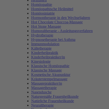
Heilfasten
Homöopathie
Homöopathische Heilmittel
Homöosiniatrie
Hormontherapie in den Wechseljahren
Hot Chocolate Choccoa-Massage
Hot Stone Massage
Humoraltherapie - Ausleitungsverfahren
Hydrotherapie
Hypnosetherapie bei Asthma
Immunmodulation
Kältetherapie
Kinderheilpraktik
Kinderheilpraktiker/in
Kinesiologie
Klassische Homöopathie
Klassische Massage
Kosmetische Akupunktur
Kräuterstempelmassage
Massagepraktiker/in
Massagetherapie
Nasendusche
Naturgemäße Frauenheilkunde
Natürliche Frauenheilkunde
Neuraltherapie