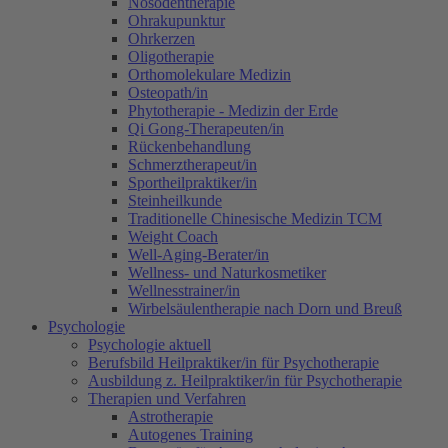
Nosodentherapie
Ohrakupunktur
Ohrkerzen
Oligotherapie
Orthomolekulare Medizin
Osteopath/in
Phytotherapie - Medizin der Erde
Qi Gong-Therapeuten/in
Rückenbehandlung
Schmerztherapeut/in
Sportheilpraktiker/in
Steinheilkunde
Traditionelle Chinesische Medizin TCM
Weight Coach
Well-Aging-Berater/in
Wellness- und Naturkosmetiker
Wellnesstrainer/in
Wirbelsäulentherapie nach Dorn und Breuß
Psychologie
Psychologie aktuell
Berufsbild Heilpraktiker/in für Psychotherapie
Ausbildung z. Heilpraktiker/in für Psychotherapie
Therapien und Verfahren
Astrotherapie
Autogenes Training