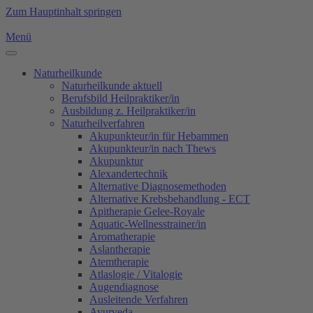
Zum Hauptinhalt springen
Menü
Naturheilkunde
Naturheilkunde aktuell
Berufsbild Heilpraktiker/in
Ausbildung z. Heilpraktiker/in
Naturheilverfahren
Akupunkteur/in für Hebammen
Akupunkteur/in nach Thews
Akupunktur
Alexandertechnik
Alternative Diagnosemethoden
Alternative Krebsbehandlung - ECT
Apitherapie Gelee-Royale
Aquatic-Wellnesstrainer/in
Aromatherapie
Aslantherapie
Atemtherapie
Atlaslogie / Vitalogie
Augendiagnose
Ausleitende Verfahren
Ayurveda