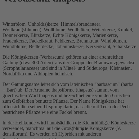
Winterblom, Unhold(s)kerze, Himmelsbrand(stee),
Wollkraut(sblumen), Wollblume, Wollblüten, Wetterkerze, Kunkel,
Donnerkerze, Blitzkerze, Echte Königskerze, Marienkerze,
Frauenkerze, Fackelkraut, Feldkerze, Brennkraut, Windblumen,
Wundblume, Bettlerdecke, Johanniskerze, Kerzenkraut, Schafskerze
Die Königskerzen (Verbascum) gehören zu einer artenreichen
Gattung (etwa 300 Arten) aus der Gruppe der Braunwurzgewächse
(Scrophulariaceae) und sind in Mittel- und Südeuropa, Kleinasien,
Nordafrika und Äthiopien heimisch.
Der Gattungsname leitet sich vom lateinischen "barbascum" (barba
= Bart) ab. Der Artname thapsiforme (thapsus) stammt vom
griechischen Wort thapsos und bezeichnet eine von den Griechen
zum Gelbfärben benutzte Pflanze. Der Name Königskerze hat
offensichtlich seinen Ursprung darin, dass die mit Teer oder Pech
bestrichene Pflanze wie eine Fackel brennt.
In der Heilkunde wird hauptsächlich die Klein(blütig)e Königskerze
verwendet, manchmal auf die Groß(blütig)e Königskerze (V.
densiflorum). Es werden oft Hybriden mit anderen