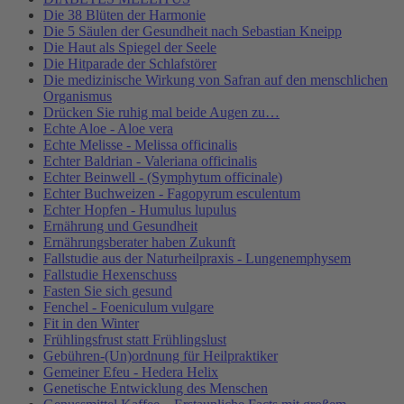
Die 38 Blüten der Harmonie
Die 5 Säulen der Gesundheit nach Sebastian Kneipp
Die Haut als Spiegel der Seele
Die Hitparade der Schlafstörer
Die medizinische Wirkung von Safran auf den menschlichen
Organismus
Drücken Sie ruhig mal beide Augen zu…
Echte Aloe - Aloe vera
Echte Melisse - Melissa officinalis
Echter Baldrian - Valeriana officinalis
Echter Beinwell - (Symphytum officinale)
Echter Buchweizen - Fagopyrum esculentum
Echter Hopfen - Humulus lupulus
Ernährung und Gesundheit
Ernährungsberater haben Zukunft
Fallstudie aus der Naturheilpraxis - Lungenemphysem
Fallstudie Hexenschuss
Fasten Sie sich gesund
Fenchel - Foeniculum vulgare
Fit in den Winter
Frühlingsfrust statt Frühlingslust
Gebühren-(Un)ordnung für Heilpraktiker
Gemeiner Efeu - Hedera Helix
Genetische Entwicklung des Menschen