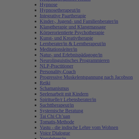
Hypnose
Hypnosetherapeut/in
Integrative Paartherapie
Kinder-, Jugend- und Familienberater/in
Klangtherapie und Klangmassage
Körperorientierte Psychotherapie
Kunst- und Kreativtherapie
Lernberater/in & Lerntherapeut/in
Meditationsleiter/in
Natur- und Erlebnispädagoge/in
Neurolinguistisches Programmieren
NLP-Practitioner
Personality-Coach
Progressive Muskelentspannung nach Jacobson
Reiki
Schamanismus
Seelenarbeit mit Kindern
Spirituelle/r Lebensberater/in
Suchttherapeut/in
Systemische Beratung
Tai Chi Ch’uan
Tomatis-Methode
Vastu - die indische Lehre vom Wohnen
Voice Dialogue
Yogalehrer/in