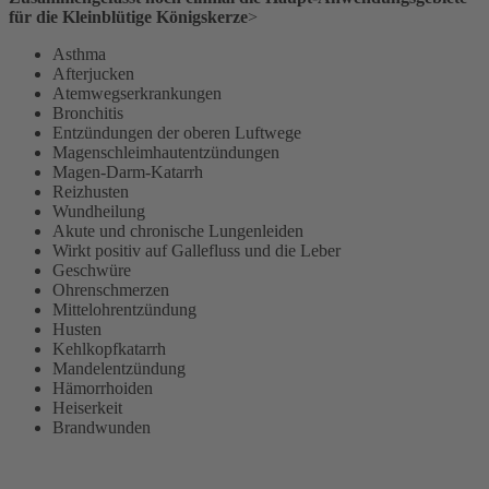
für die Kleinblütige Königskerze
>
Asthma
Afterjucken
Atemwegserkrankungen
Bronchitis
Entzündungen der oberen Luftwege
Magenschleimhautentzündungen
Magen-Darm-Katarrh
Reizhusten
Wundheilung
Akute und chronische Lungenleiden
Wirkt positiv auf Gallefluss und die Leber
Geschwüre
Ohrenschmerzen
Mittelohrentzündung
Husten
Kehlkopfkatarrh
Mandelentzündung
Hämorrhoiden
Heiserkeit
Brandwunden