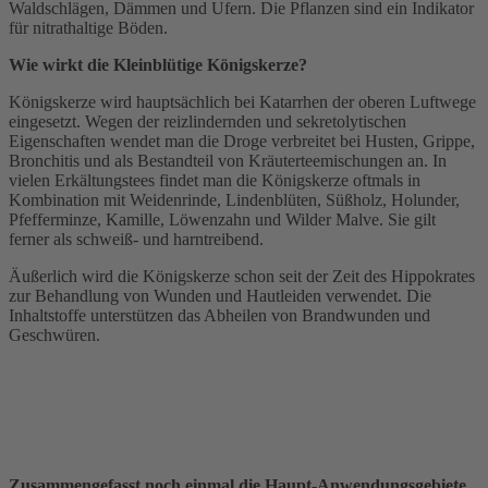
Waldschlägen, Dämmen und Ufern. Die Pflanzen sind ein Indikator
für nitrathaltige Böden.
Wie wirkt die Kleinblütige Königskerze?
Königskerze wird hauptsächlich bei Katarrhen der oberen Luftwege
eingesetzt. Wegen der reizlindernden und sekretolytischen
Eigenschaften wendet man die Droge verbreitet bei Husten, Grippe,
Bronchitis und als Bestandteil von Kräuterteemischungen an. In
vielen Erkältungstees findet man die Königskerze oftmals in
Kombination mit Weidenrinde, Lindenblüten, Süßholz, Holunder,
Pfefferminze, Kamille, Löwenzahn und Wilder Malve. Sie gilt
ferner als schweiß- und harntreibend.
Äußerlich wird die Königskerze schon seit der Zeit des Hippokrates
zur Behandlung von Wunden und Hautleiden verwendet. Die
Inhaltstoffe unterstützen das Abheilen von Brandwunden und
Geschwüren.
Zusammengefasst noch einmal die Haupt-Anwendungsgebiete