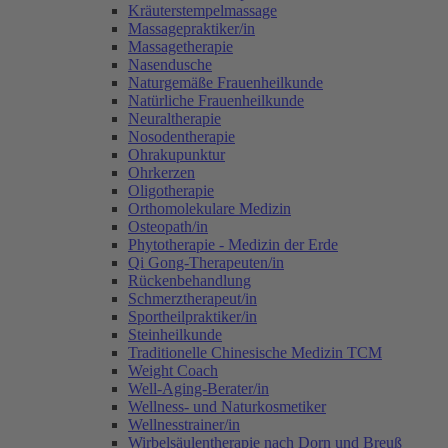
Kräuterstempelmassage
Massagepraktiker/in
Massagetherapie
Nasendusche
Naturgemäße Frauenheilkunde
Natürliche Frauenheilkunde
Neuraltherapie
Nosodentherapie
Ohrakupunktur
Ohrkerzen
Oligotherapie
Orthomolekulare Medizin
Osteopath/in
Phytotherapie - Medizin der Erde
Qi Gong-Therapeuten/in
Rückenbehandlung
Schmerztherapeut/in
Sportheilpraktiker/in
Steinheilkunde
Traditionelle Chinesische Medizin TCM
Weight Coach
Well-Aging-Berater/in
Wellness- und Naturkosmetiker
Wellnesstrainer/in
Wirbelsäulentherapie nach Dorn und Breuß