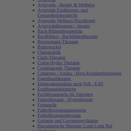
Ayurveda - Beauty & Wellness
Ayurveda Ernährungs- und
Gesundheitsberater/in
Ayurveda Wellness Practitioner
Ayurvedatherapeut / -berater
Bach-Blütentherapeut/in
Bachblüten - Bachblütentherapie
Bioresonanz-Therapie
Butterwickel
Chiropraktik
Clark-Therapie
Colon-Hydro Therapie
Craniosacrale Therapie
Crataegus / Arnika - Herz-Kreislaufstörungen
Eigenharntherapie
Elektroakupunktur nach Voll - EAV
Ernährungsberater/in
Fachtherapeut/in für Allergien
Fiebertherapie - Hyperthermie
Fontanelle
Fußreflexzonenmasseur/in
Fußreflexzonentherapie
Geriatrie und Gerontopsychiatrie
Hawaiianische Massage Lomi Lomi Nui