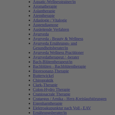
Aquatic-Wellnesstrainer/in
Aromatherapie
Aslantherapie
Atemtherapie
Atlaslogie / Vitalogie
Augendiagnose
Ausleitende Verfahren
Ayurveda
Ayurveda - Beauty & Wellness
Ayurveda Ernährungs- und
Gesundheitsberater/in
Ayurveda Wellness Practitioner
Ayurvedatherapeut / -berater
Bach-Blütentherapeut/in
Bachblüten - Bachblütentherapie
Bioresonanz-Therapie
Butterwickel
Chiropraktik
Clark-Therapie
Colon-Hydro Therapie
Craniosacrale Therapie
Crataegus / Arnika - Herz-Kreislaufstörungen
Eigenharntherapie
Elektroakupunktur nach Voll - EAV
Ernährungsberater/in