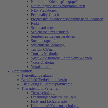
Natur- und Erlebnispädagoge/in
Neurolinguistisches Programmieren
NLP-Practitioner
Personality-Coach
Progressive Muskelentspannung nach Jacobson
Reiki
Schamanismus
Seelenarbeit mit Kindern
Spirituelle/r Lebensberater/in
Suchttherapeut/in
Systemische Beratung
Tai Chi Ch’uan
Tomatis-Methode
Vastu - die indische Lehre vom Wohnen
Voice Dialogue
Yogalehrer/in
Tierheilkunde
Tierheilkunde aktuell
Berufsbild Tierheilpraktiker/in
Ausbildung z. Tierheilpraktiker/in
Therapien und Verfahren
Tierpsychologie
Ernährungsberater/in für Tiere
Farb- und Lichttherapie
Hunde- und Katzenpsychologie