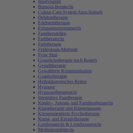
Biodynamik
Burnout-Berater/in
Colour-Care-System Aura-Soma®
Delphintherapie
Edelsteintherapie
Entspannungstrainer/in
Familienstellen
Farbberater/in
Farbtherapie
Feldenkrais-Methode
Feng Shui
Gesprächstherapie nach Rogers
Gestalttherapie
Gewaltfreie Kommunikation
Graphotherapie
Heilpädagogisches Reiten
Hypnose
Hypnosetherapeut/in
Integrative Paartherapie
Kinder-, Jugend- und Familienberater/in
Klangtherapie und Klangmassage
Körperorientierte Psychotherapie
Kunst- und Kreativtherapie
Lernberater/in & Lerntherapeut/in
Meditationsleiter/in