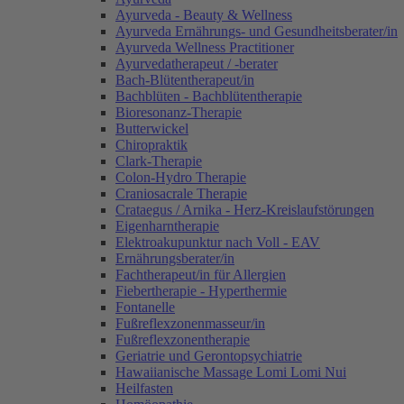
Ayurveda - Beauty & Wellness
Ayurveda Ernährungs- und Gesundheitsberater/in
Ayurveda Wellness Practitioner
Ayurvedatherapeut / -berater
Bach-Blütentherapeut/in
Bachblüten - Bachblütentherapie
Bioresonanz-Therapie
Butterwickel
Chiropraktik
Clark-Therapie
Colon-Hydro Therapie
Craniosacrale Therapie
Crataegus / Arnika - Herz-Kreislaufstörungen
Eigenharntherapie
Elektroakupunktur nach Voll - EAV
Ernährungsberater/in
Fachtherapeut/in für Allergien
Fiebertherapie - Hyperthermie
Fontanelle
Fußreflexzonenmasseur/in
Fußreflexzonentherapie
Geriatrie und Gerontopsychiatrie
Hawaiianische Massage Lomi Lomi Nui
Heilfasten