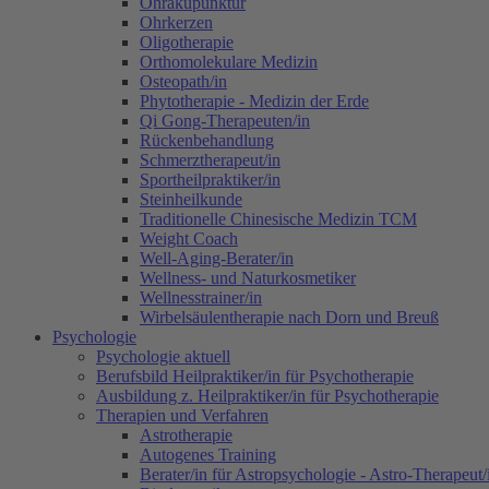
Ohrakupunktur
Ohrkerzen
Oligotherapie
Orthomolekulare Medizin
Osteopath/in
Phytotherapie - Medizin der Erde
Qi Gong-Therapeuten/in
Rückenbehandlung
Schmerztherapeut/in
Sportheilpraktiker/in
Steinheilkunde
Traditionelle Chinesische Medizin TCM
Weight Coach
Well-Aging-Berater/in
Wellness- und Naturkosmetiker
Wellnesstrainer/in
Wirbelsäulentherapie nach Dorn und Breuß
Psychologie
Psychologie aktuell
Berufsbild Heilpraktiker/in für Psychotherapie
Ausbildung z. Heilpraktiker/in für Psychotherapie
Therapien und Verfahren
Astrotherapie
Autogenes Training
Berater/in für Astropsychologie - Astro-Therapeut/