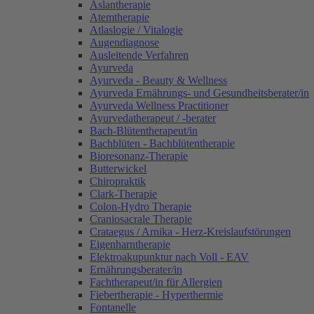
Aslantherapie
Atemtherapie
Atlaslogie / Vitalogie
Augendiagnose
Ausleitende Verfahren
Ayurveda
Ayurveda - Beauty & Wellness
Ayurveda Ernährungs- und Gesundheitsberater/in
Ayurveda Wellness Practitioner
Ayurvedatherapeut / -berater
Bach-Blütentherapeut/in
Bachblüten - Bachblütentherapie
Bioresonanz-Therapie
Butterwickel
Chiropraktik
Clark-Therapie
Colon-Hydro Therapie
Craniosacrale Therapie
Crataegus / Arnika - Herz-Kreislaufstörungen
Eigenharntherapie
Elektroakupunktur nach Voll - EAV
Ernährungsberater/in
Fachtherapeut/in für Allergien
Fiebertherapie - Hyperthermie
Fontanelle