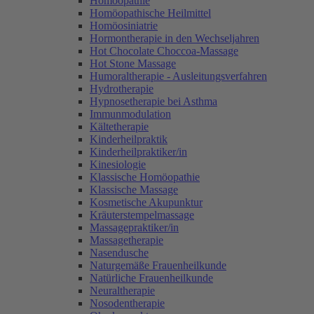
Homöopathie
Homöopathische Heilmittel
Homöosiniatrie
Hormontherapie in den Wechseljahren
Hot Chocolate Choccoa-Massage
Hot Stone Massage
Humoraltherapie - Ausleitungsverfahren
Hydrotherapie
Hypnosetherapie bei Asthma
Immunmodulation
Kältetherapie
Kinderheilpraktik
Kinderheilpraktiker/in
Kinesiologie
Klassische Homöopathie
Klassische Massage
Kosmetische Akupunktur
Kräuterstempelmassage
Massagepraktiker/in
Massagetherapie
Nasendusche
Naturgemäße Frauenheilkunde
Natürliche Frauenheilkunde
Neuraltherapie
Nosodentherapie