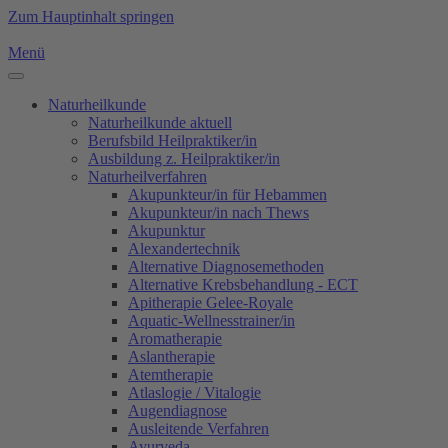
Zum Hauptinhalt springen
Menü
Naturheilkunde
Naturheilkunde aktuell
Berufsbild Heilpraktiker/in
Ausbildung z. Heilpraktiker/in
Naturheilverfahren
Akupunkteur/in für Hebammen
Akupunkteur/in nach Thews
Akupunktur
Alexandertechnik
Alternative Diagnosemethoden
Alternative Krebsbehandlung - ECT
Apitherapie Gelee-Royale
Aquatic-Wellnesstrainer/in
Aromatherapie
Aslantherapie
Atemtherapie
Atlaslogie / Vitalogie
Augendiagnose
Ausleitende Verfahren
Ayurveda