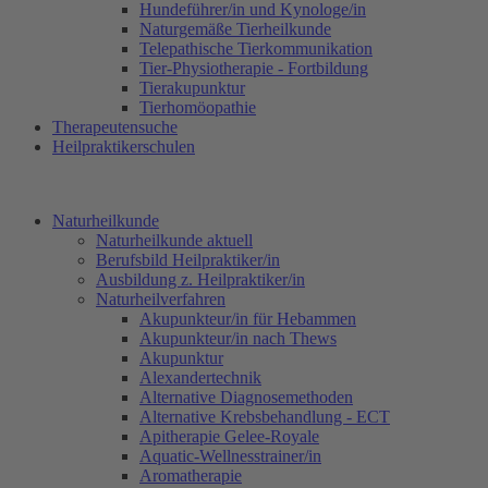
Hundeführer/in und Kynologe/in
Naturgemäße Tierheilkunde
Telepathische Tierkommunikation
Tier-Physiotherapie - Fortbildung
Tierakupunktur
Tierhomöopathie
Therapeutensuche
Heilpraktikerschulen
Naturheilkunde
Naturheilkunde aktuell
Berufsbild Heilpraktiker/in
Ausbildung z. Heilpraktiker/in
Naturheilverfahren
Akupunkteur/in für Hebammen
Akupunkteur/in nach Thews
Akupunktur
Alexandertechnik
Alternative Diagnosemethoden
Alternative Krebsbehandlung - ECT
Apitherapie Gelee-Royale
Aquatic-Wellnesstrainer/in
Aromatherapie