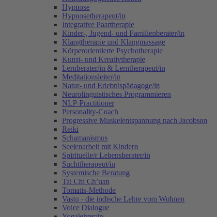
Hypnose
Hypnosetherapeut/in
Integrative Paartherapie
Kinder-, Jugend- und Familienberater/in
Klangtherapie und Klangmassage
Körperorientierte Psychotherapie
Kunst- und Kreativtherapie
Lernberater/in & Lerntherapeut/in
Meditationsleiter/in
Natur- und Erlebnispädagoge/in
Neurolinguistisches Programmieren
NLP-Practitioner
Personality-Coach
Progressive Muskelentspannung nach Jacobson
Reiki
Schamanismus
Seelenarbeit mit Kindern
Spirituelle/r Lebensberater/in
Suchttherapeut/in
Systemische Beratung
Tai Chi Ch’uan
Tomatis-Methode
Vastu - die indische Lehre vom Wohnen
Voice Dialogue
Yogalehrer/in