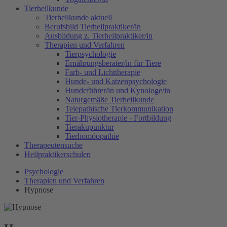
Tierheilkunde
Tierheilkunde aktuell
Berufsbild Tierheilpraktiker/in
Ausbildung z. Tierheilpraktiker/in
Therapien und Verfahren
Tierpsychologie
Ernährungsberater/in für Tiere
Farb- und Lichttherapie
Hunde- und Katzenpsychologie
Hundeführer/in und Kynologe/in
Naturgemäße Tierheilkunde
Telepathische Tierkommunikation
Tier-Physiotherapie - Fortbildung
Tierakupunktur
Tierhomöopathie
Therapeutensuche
Heilpraktikerschulen
Psychologie
Therapien und Verfahren
Hypnose