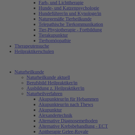
Farb- und Lichttherapie
Hunde- und Katzenpsychologie
Hundeführer/in und Kynologe/in
Naturgemäße Tierheilkunde
Telepathische Tierkommunikation
Tier-Physiotherapie - Fortbildung
Tierakupunktur
Tierhomöopathie
Therapeutensuche
Heilpraktikerschulen
Naturheilkunde
Naturheilkunde aktuell
Berufsbild Heilpraktiker/in
Ausbildung z. Heilpraktiker/in
Naturheilverfahren
Akupunkteur/in für Hebammen
Akupunkteur/in nach Thews
Akupunktur
Alexandertechnik
Alternative Diagnosemethoden
Alternative Krebsbehandlung - ECT
Apitherapie Gelee-Royale