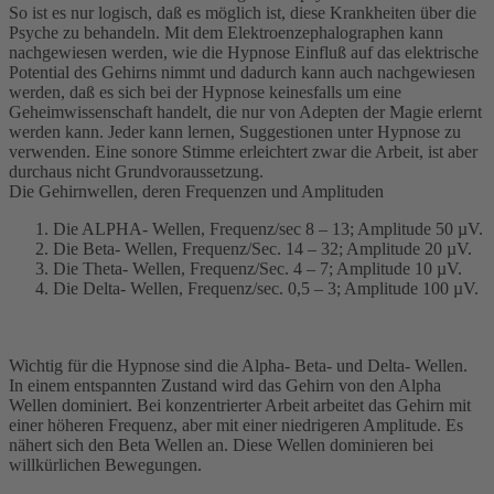
So ist es nur logisch, daß es möglich ist, diese Krankheiten über die
Psyche zu behandeln. Mit dem Elektroenzephalographen kann
nachgewiesen werden, wie die Hypnose Einfluß auf das elektrische
Potential des Gehirns nimmt und dadurch kann auch nachgewiesen
werden, daß es sich bei der Hypnose keinesfalls um eine
Geheimwissenschaft handelt, die nur von Adepten der Magie erlernt
werden kann. Jeder kann lernen, Suggestionen unter Hypnose zu
verwenden. Eine sonore Stimme erleichtert zwar die Arbeit, ist aber
durchaus nicht Grundvoraussetzung.
Die Gehirnwellen, deren Frequenzen und Amplituden
Die ALPHA- Wellen, Frequenz/sec 8 – 13; Amplitude 50 µV.
Die Beta- Wellen, Frequenz/Sec. 14 – 32; Amplitude 20 µV.
Die Theta- Wellen, Frequenz/Sec. 4 – 7; Amplitude 10 µV.
Die Delta- Wellen, Frequenz/sec. 0,5 – 3; Amplitude 100 µV.
Wichtig für die Hypnose sind die Alpha- Beta- und Delta- Wellen.
In einem entspannten Zustand wird das Gehirn von den Alpha
Wellen dominiert. Bei konzentrierter Arbeit arbeitet das Gehirn mit
einer höheren Frequenz, aber mit einer niedrigeren Amplitude. Es
nähert sich den Beta Wellen an. Diese Wellen dominieren bei
willkürlichen Bewegungen.