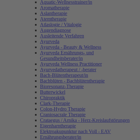
Aquatic-Wellnesstrainer/in
Aromatherapie
Aslantherapie
Atemtherapie
Atlaslogie / Vitalogie
Augendiagnose
Ausleitende Verfahren
Ayurveda
Ayurveda - Beauty & Wellness
Ayurveda Ernährungs- und
Gesundheitsberater/in
Ayurveda Wellness Practitioner
Ayurvedatherapeut / -berater
Bach-Blütentherapeut/in
Bachblüten - Bachblütentherapie
Bioresonanz-Therapie
Butterwickel
Chiropraktik
Clark-Therapie
Colon-Hydro Therapie
Craniosacrale Therapie
Crataegus / Arnika - Herz-Kreislaufstörungen
Eigenharntherapie
Elektroakupunktur nach Voll - EAV
Ernährungsberater/in