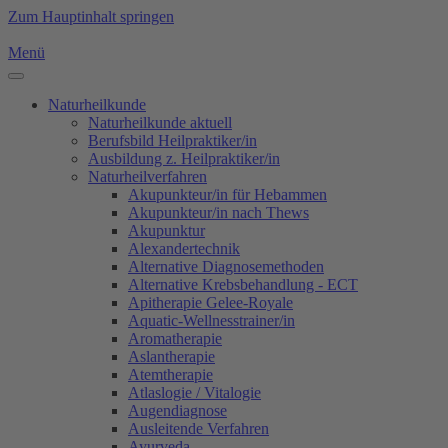
Zum Hauptinhalt springen
Menü
Naturheilkunde
Naturheilkunde aktuell
Berufsbild Heilpraktiker/in
Ausbildung z. Heilpraktiker/in
Naturheilverfahren
Akupunkteur/in für Hebammen
Akupunkteur/in nach Thews
Akupunktur
Alexandertechnik
Alternative Diagnosemethoden
Alternative Krebsbehandlung - ECT
Apitherapie Gelee-Royale
Aquatic-Wellnesstrainer/in
Aromatherapie
Aslantherapie
Atemtherapie
Atlaslogie / Vitalogie
Augendiagnose
Ausleitende Verfahren
Ayurveda