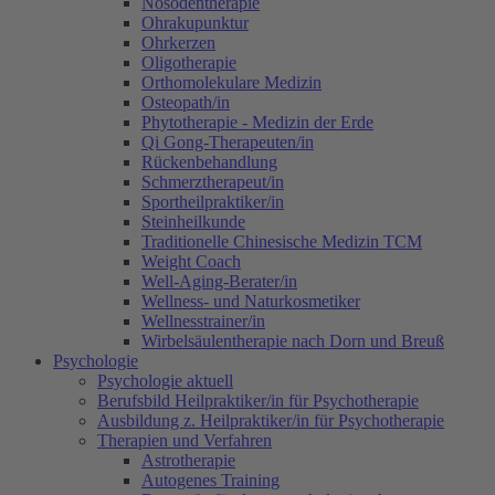
Nosodentherapie
Ohrakupunktur
Ohrkerzen
Oligotherapie
Orthomolekulare Medizin
Osteopath/in
Phytotherapie - Medizin der Erde
Qi Gong-Therapeuten/in
Rückenbehandlung
Schmerztherapeut/in
Sportheilpraktiker/in
Steinheilkunde
Traditionelle Chinesische Medizin TCM
Weight Coach
Well-Aging-Berater/in
Wellness- und Naturkosmetiker
Wellnesstrainer/in
Wirbelsäulentherapie nach Dorn und Breuß
Psychologie
Psychologie aktuell
Berufsbild Heilpraktiker/in für Psychotherapie
Ausbildung z. Heilpraktiker/in für Psychotherapie
Therapien und Verfahren
Astrotherapie
Autogenes Training