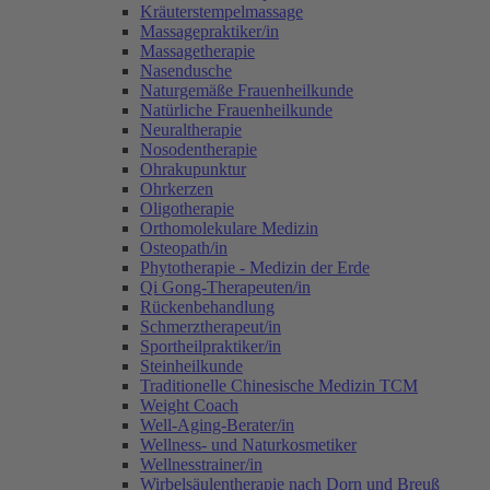
Kräuterstempelmassage
Massagepraktiker/in
Massagetherapie
Nasendusche
Naturgemäße Frauenheilkunde
Natürliche Frauenheilkunde
Neuraltherapie
Nosodentherapie
Ohrakupunktur
Ohrkerzen
Oligotherapie
Orthomolekulare Medizin
Osteopath/in
Phytotherapie - Medizin der Erde
Qi Gong-Therapeuten/in
Rückenbehandlung
Schmerztherapeut/in
Sportheilpraktiker/in
Steinheilkunde
Traditionelle Chinesische Medizin TCM
Weight Coach
Well-Aging-Berater/in
Wellness- und Naturkosmetiker
Wellnesstrainer/in
Wirbelsäulentherapie nach Dorn und Breuß