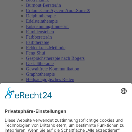
Burnout-Berater/in
Colour-Care-System Aura-Soma®
Delphintherapie
Edelsteintherapie
Entspannungstrainer/in
Familienstellen
Farbberater/in
Farbtherapie
Feldenkrais-Methode
Feng Shui
Gesprächstherapie nach Rogers
Gestalttherapie
Gewaltfreie Kommunikation
Graphotherapie
Heilpädagogisches Reiten
Hypnose
Hypnosetherapeut/in
Integrative Paartherapie
Kinder-, Jugend- und Familienberater/in
Klangtherapie und Klangmassage
Körperorientierte Psychotherapie
Kunst- und Kreativtherapie
Lernberater/in & Lerntherapeut/in
Meditationsleiter/in