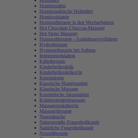
Heilfasten
Homöopathie
Homöopathische Heilmittel
Homöosiniatrie
Hormontherapie in den Wechseljahren
Hot Chocolate Choccoa-Massage
Hot Stone Massage
Humoraltherapie - Ausleitungsverfahren
Hydrotherapie
Hypnosetherapie bei Asthma
Immunmodulation
Kältetherapie
Kinderheilpraktik
Kinderheilpraktiker/in
Kinesiologie
Klassische Homöopathie
Klassische Massage
Kosmetische Akupunktur
Kräuterstempelmassage
Massagepraktiker/in
Massagetherapie
Nasendusche
Naturgemäße Frauenheilkunde
Natürliche Frauenheilkunde
Neuraltherapie