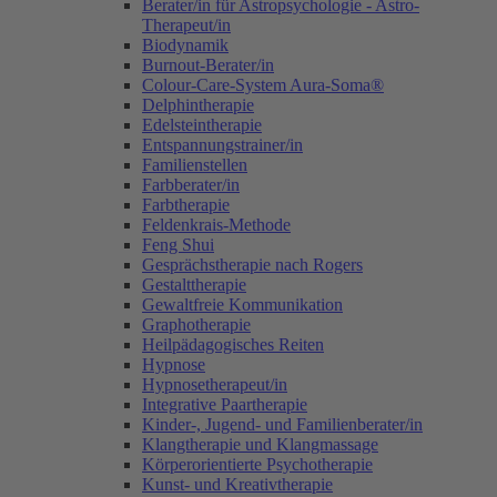
Berater/in für Astropsychologie - Astro-
Therapeut/in
Biodynamik
Burnout-Berater/in
Colour-Care-System Aura-Soma®
Delphintherapie
Edelsteintherapie
Entspannungstrainer/in
Familienstellen
Farbberater/in
Farbtherapie
Feldenkrais-Methode
Feng Shui
Gesprächstherapie nach Rogers
Gestalttherapie
Gewaltfreie Kommunikation
Graphotherapie
Heilpädagogisches Reiten
Hypnose
Hypnosetherapeut/in
Integrative Paartherapie
Kinder-, Jugend- und Familienberater/in
Klangtherapie und Klangmassage
Körperorientierte Psychotherapie
Kunst- und Kreativtherapie