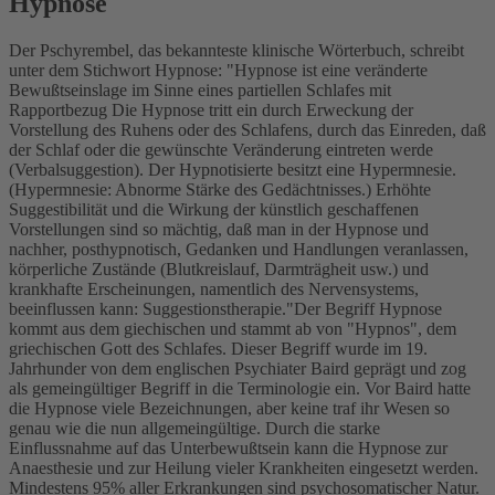
Hypnose
Der Pschyrembel, das bekannteste klinische Wörterbuch, schreibt
unter dem Stichwort Hypnose: "Hypnose ist eine veränderte
Bewußtseinslage im Sinne eines partiellen Schlafes mit
Rapportbezug Die Hypnose tritt ein durch Erweckung der
Vorstellung des Ruhens oder des Schlafens, durch das Einreden, daß
der Schlaf oder die gewünschte Veränderung eintreten werde
(Verbalsuggestion). Der Hypnotisierte besitzt eine Hypermnesie.
(Hypermnesie: Abnorme Stärke des Gedächtnisses.) Erhöhte
Suggestibilität und die Wirkung der künstlich geschaffenen
Vorstellungen sind so mächtig, daß man in der Hypnose und
nachher, posthypnotisch, Gedanken und Handlungen veranlassen,
körperliche Zustände (Blutkreislauf, Darmträgheit usw.) und
krankhafte Erscheinungen, namentlich des Nervensystems,
beeinflussen kann: Suggestionstherapie."Der Begriff Hypnose
kommt aus dem giechischen und stammt ab von "Hypnos", dem
griechischen Gott des Schlafes. Dieser Begriff wurde im 19.
Jahrhunder von dem englischen Psychiater Baird geprägt und zog
als gemeingültiger Begriff in die Terminologie ein. Vor Baird hatte
die Hypnose viele Bezeichnungen, aber keine traf ihr Wesen so
genau wie die nun allgemeingültige. Durch die starke
Einflussnahme auf das Unterbewußtsein kann die Hypnose zur
Anaesthesie und zur Heilung vieler Krankheiten eingesetzt werden.
Mindestens 95% aller Erkrankungen sind psychosomatischer Natur.