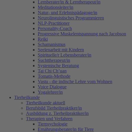
Lernberater/in & Lerntherapeut/in
Meditationsleiter/in
Natur- und Erlebnispädagoge/in
Neurolinguistisches Programmieren
NLP-Practitioner
Personality-Coach
Progressive Muskelentspannung nach Jacobson
Reiki
Schamanismus
Seelenarbeit mit Kindern
Spirituelle/r Lebensberater/in
Suchttherapeut/in
Systemische Beratung
Tai Chi Ch’uan
Tomatis-Methode
Vastu - die indische Lehre vom Wohnen
Voice Dialogue
Yogalehrer/in
Tierheilkunde
Tierheilkunde aktuell
Berufsbild Tierheilpraktiker/in
Ausbildung z. Tierheilpraktiker/in
Therapien und Verfahren
Tierpsychologie
Ernährungsberater/in für Tiere