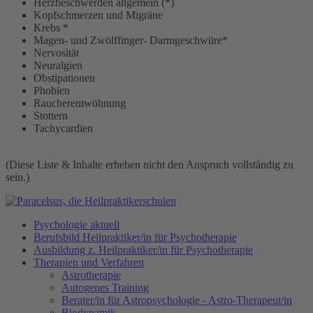
Herzbeschwerden allgemein (*)
Kopfschmerzen und Migräne
Krebs *
Magen- und Zwölffinger- Darmgeschwüre*
Nervosität
Neuralgien
Obstipationen
Phobien
Raucherentwöhnung
Stottern
Tachycardien
(Diese Liste & Inhalte erheben nicht den Anspruch vollständig zu
sein.)
Psychologie aktuell
Berufsbild Heilpraktiker/in für Psychotherapie
Ausbildung z. Heilpraktiker/in für Psychotherapie
Therapien und Verfahren
Astrotherapie
Autogenes Training
Berater/in für Astropsychologie - Astro-Therapeut/in
Biodynamik