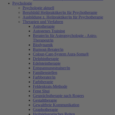
Psychologie
Psychologie aktuell
Berufsbild Heilpraktiker/in für Psychotherapie
Ausbildung z. Heilpraktiker/in für Psychotherapie
Therapien und Verfahren
Astrotherapie
Autogenes Training
Berater/in für Astropsychologie - Astro-
Therapeut/in
Biodynamik
Burnout-Berater/in
Colour-Care-System Aura-Soma®
Delphintherapie
Edelsteintherapie
Entspannungstrainer/in
Familienstellen
Farbberater/in
Farbtherapie
Feldenkrais-Methode
Feng Shui
Gesprächstherapie nach Rogers
Gestalttherapie
Gewaltfreie Kommunikation
Graphotherapie
Heilpädagogisches Reiten