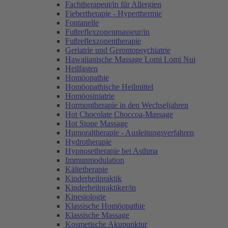
Fachtherapeut/in für Allergien
Fiebertherapie - Hyperthermie
Fontanelle
Fußreflexzonenmasseur/in
Fußreflexzonentherapie
Geriatrie und Gerontopsychiatrie
Hawaiianische Massage Lomi Lomi Nui
Heilfasten
Homöopathie
Homöopathische Heilmittel
Homöosiniatrie
Hormontherapie in den Wechseljahren
Hot Chocolate Choccoa-Massage
Hot Stone Massage
Humoraltherapie - Ausleitungsverfahren
Hydrotherapie
Hypnosetherapie bei Asthma
Immunmodulation
Kältetherapie
Kinderheilpraktik
Kinderheilpraktiker/in
Kinesiologie
Klassische Homöopathie
Klassische Massage
Kosmetische Akupunktur