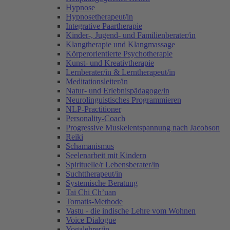
Hypnose
Hypnosetherapeut/in
Integrative Paartherapie
Kinder-, Jugend- und Familienberater/in
Klangtherapie und Klangmassage
Körperorientierte Psychotherapie
Kunst- und Kreativtherapie
Lernberater/in & Lerntherapeut/in
Meditationsleiter/in
Natur- und Erlebnispädagoge/in
Neurolinguistisches Programmieren
NLP-Practitioner
Personality-Coach
Progressive Muskelentspannung nach Jacobson
Reiki
Schamanismus
Seelenarbeit mit Kindern
Spirituelle/r Lebensberater/in
Suchttherapeut/in
Systemische Beratung
Tai Chi Ch’uan
Tomatis-Methode
Vastu - die indische Lehre vom Wohnen
Voice Dialogue
Yogalehrer/in