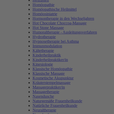
Heilfasten
Homöopathie
Homöopathische Heilmittel
Homöosiniatrie
Hormontherapie in den Wechseljahren
Hot Chocolate Choccoa-Massage
Hot Stone Massage
Humoraltherapie - Ausleitungsverfahren
Hydrotherapie
Hypnosetherapie bei Asthma
Immunmodulation
Kältetherapie
Kinderheilpraktik
Kinderheilpraktiker/in
Kinesiologie
Klassische Homöopathie
Klassische Massage
Kosmetische Akupunktur
Kräuterstempelmassage
Massagepraktiker/in
Massagetherapie
Nasendusche
Naturgemäße Frauenheilkunde
Natürliche Frauenheilkunde
Neuraltherapie