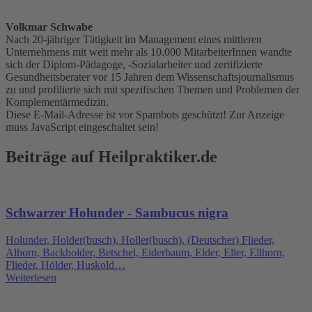
Volkmar Schwabe
Nach 20-jähriger Tätigkeit im Management eines mittleren
Unternehmens mit weit mehr als 10.000 MitarbeiterInnen wandte
sich der Diplom-Pädagoge, -Sozialarbeiter und zertifizierte
Gesundheitsberater vor 15 Jahren dem Wissenschaftsjournalismus
zu und profilierte sich mit spezifischen Themen und Problemen der
Komplementärmedizin.
Diese E-Mail-Adresse ist vor Spambots geschützt! Zur Anzeige
muss JavaScript eingeschaltet sein!
Beiträge auf Heilpraktiker.de
Schwarzer Holunder - Sambucus nigra
Holunder, Holder(busch), Holler(busch), (Deutscher) Flieder,
Alhorn, Backholder, Betschel, Eiderbaum, Elder, Eller, Ellhorn,
Flieder, Hölder, Huskold…
Weiterlesen