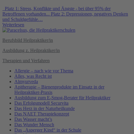
Platz 1: Stress, Konflikte und Ängste - bei über 95% der
Betroffenen vorhanden... Platz 2: Depressionen, negatives Denken
und Schuldgefühle…
Weiterlesen
Berufsbild Heilpraktiker/in
Ausbildung z. Heilpraktiker/in
Therapien und Verfahren
Allergie – nach wie vor Thema
Alles, was Recht ist
Almyurveda
Apitherapie – Bienenprodukte im Einsatz in der
Heilpraktiker-Praxis
Ausbildung zum E-Smog-Berater für Heilpraktiker
Das Erfolgsmodell Securvita
Das Herz in der Naturheilkunde
Das NAET Therapiekonzept
Das Wasser macht’s
Das Wunder Mensch
Das „Asperger Kind“ in der Schule