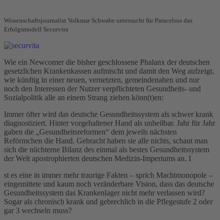
Wissenschaftsjournalist Volkmar Schwabe untersucht für Paracelsus das
Erfolgsmodell Securvita
Wie ein Newcomer die bisher geschlossene Phalanx der deutschen
gesetzlichen Krankenkassen aufmischt und damit den Weg aufzeigt,
wie künftig in einer neuen, vernetzten, gemeindenahen und nur
noch den Interessen der Nutzer verpflichteten Gesundheits- und
Sozialpolitik alle an einem Strang ziehen könn(t)en:
Immer öfter wird das deutsche Gesundheitssystem als schwer krank
diagnostiziert. Hinter vorgehaltener Hand als unheilbar. Jahr für Jahr
gaben die „Gesundheitsreformen“ dem jeweils nächsten
Reförmchen die Hand. Gebracht haben sie alle nichts, schaut man
sich die nüchterne Bilanz des einmal als bestes Gesundheitssystem
der Welt apostrophierten deutschen Medizin-Imperiums an. I
st es eine in immer mehr traurige Fakten – sprich Machtmonopole –
eingemittete und kaum noch veränderbare Vision, dass das deutsche
Gesundheitssystem das Krankenlager nicht mehr verlassen wird?
Sogar als chronisch krank und gebrechlich in die Pflegestufe 2 oder
gar 3 wechseln muss?