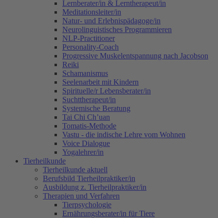
Lernberater/in & Lerntherapeut/in
Meditationsleiter/in
Natur- und Erlebnispädagoge/in
Neurolinguistisches Programmieren
NLP-Practitioner
Personality-Coach
Progressive Muskelentspannung nach Jacobson
Reiki
Schamanismus
Seelenarbeit mit Kindern
Spirituelle/r Lebensberater/in
Suchttherapeut/in
Systemische Beratung
Tai Chi Ch’uan
Tomatis-Methode
Vastu - die indische Lehre vom Wohnen
Voice Dialogue
Yogalehrer/in
Tierheilkunde
Tierheilkunde aktuell
Berufsbild Tierheilpraktiker/in
Ausbildung z. Tierheilpraktiker/in
Therapien und Verfahren
Tierpsychologie
Ernährungsberater/in für Tiere