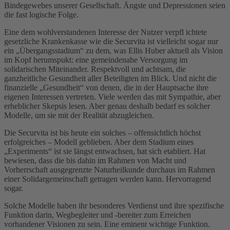
Bindegewebes unserer Gesellschaft. Ängste und Depressionen seien
die fast logische Folge.
Eine dem wohlverstandenen Interesse der Nutzer verpfl ichtete
gesetzliche Krankenkasse wie die Securvita ist vielleicht sogar nur
ein „Übergangsstadium“ zu dem, was Ellis Huber aktuell als Vision
im Kopf herumspukt: eine gemeindenahe Versorgung im
solidarischen Miteinander. Respektvoll und achtsam, die
ganzheitliche Gesundheit aller Beteiligten im Blick. Und nicht die
finanzielle „Gesundheit“ von denen, die in der Hauptsache ihre
eigenen Interessen vertreten. Viele werden das mit Sympathie, aber
erheblicher Skepsis lesen. Aber genau deshalb bedarf es solcher
Modelle, um sie mit der Realität abzugleichen.
Die Securvita ist bis heute ein solches – offensichtlich höchst
erfolgreiches – Modell geblieben. Aber dem Stadium eines
„Experiments“ ist sie längst entwachsen, hat sich etabliert. Hat
bewiesen, dass die bis dahin im Rahmen von Macht und
Vorherrschaft ausgegrenzte Naturheilkunde durchaus im Rahmen
einer Solidargemeinschaft getragen werden kann. Hervorragend
sogar.
Solche Modelle haben ihr besonderes Verdienst und ihre spezifische
Funktion darin, Wegbegleiter und -bereiter zum Erreichen
vorhandener Visionen zu sein. Eine eminent wichtige Funktion.