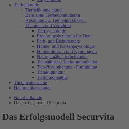
Tierheilkunde
Tierheilkunde aktuell
Berufsbild Tierheilpraktiker/in
Ausbildung z. Tierheilpraktiker/in
Therapien und Verfahren
Tierpsychologie
Ernährungsberater/in für Tiere
Farb- und Lichttherapie
Hunde- und Katzenpsychologie
Hundeführer/in und Kynologe/in
Naturgemäße Tierheilkunde
Telepathische Tierkommunikation
Tier-Physiotherapie - Fortbildung
Tierakupunktur
Tierhomöopathie
Therapeutensuche
Heilpraktikerschulen
Naturheilkunde
Das Erfolgsmodell Securvita
Das Erfolgsmodell Securvita