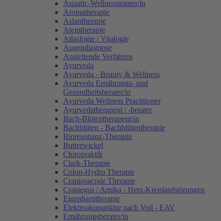
Aquatic-Wellnesstrainer/in
Aromatherapie
Aslantherapie
Atemtherapie
Atlaslogie / Vitalogie
Augendiagnose
Ausleitende Verfahren
Ayurveda
Ayurveda - Beauty & Wellness
Ayurveda Ernährungs- und
Gesundheitsberater/in
Ayurveda Wellness Practitioner
Ayurvedatherapeut / -berater
Bach-Blütentherapeut/in
Bachblüten - Bachblütentherapie
Bioresonanz-Therapie
Butterwickel
Chiropraktik
Clark-Therapie
Colon-Hydro Therapie
Craniosacrale Therapie
Crataegus / Arnika - Herz-Kreislaufstörungen
Eigenharntherapie
Elektroakupunktur nach Voll - EAV
Ernährungsberater/in