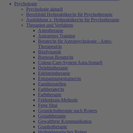
Psychologie
Psychologie aktuell
Berufsbild Heilpraktiker/in für Psychotherapie
Ausbildung z. Heilpraktiker/in für Psychotherapie
Therapien und Verfahren
Astrotherapie
Autogenes Training
Berater/in für Astropsychologie - Astro-
Therapeut/in
Biodynamik
Burnout-Berater/in
Colour-Care-System Aura-Soma®
Delphintherapie
Edelsteintherapie
Entspannungstrainer/in
Familienstellen
Farbberater/in
Farbtherapie
Feldenkrais-Methode
Feng Shui
Gesprächstherapie nach Rogers
Gestalttherapie
Gewaltfreie Kommunikation
Graphotherapie
Heilpädagogisches Reiten