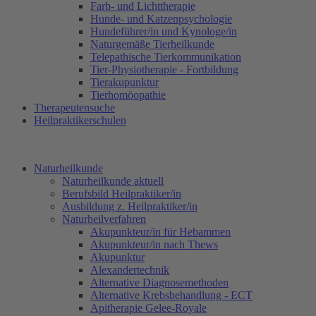
Farb- und Lichttherapie
Hunde- und Katzenpsychologie
Hundeführer/in und Kynologe/in
Naturgemäße Tierheilkunde
Telepathische Tierkommunikation
Tier-Physiotherapie - Fortbildung
Tierakupunktur
Tierhomöopathie
Therapeutensuche
Heilpraktikerschulen
Naturheilkunde
Naturheilkunde aktuell
Berufsbild Heilpraktiker/in
Ausbildung z. Heilpraktiker/in
Naturheilverfahren
Akupunkteur/in für Hebammen
Akupunkteur/in nach Thews
Akupunktur
Alexandertechnik
Alternative Diagnosemethoden
Alternative Krebsbehandlung - ECT
Apitherapie Gelee-Royale