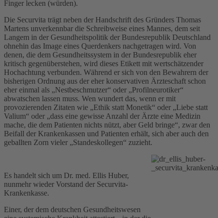
Finger lecken (würden).
Die Securvita trägt neben der Handschrift des Gründers Thomas
Martens unverkennbar die Schreibweise eines Mannes, dem seit
Langem in der Gesundheitspolitik der Bundesrepublik Deutschland
ohnehin das Image eines Querdenkers nachgetragen wird. Von
denen, die dem Gesundheitssystem in der Bundesrepublik eher
kritisch gegenüberstehen, wird dieses Etikett mit wertschätzender
Hochachtung verbunden. Während er sich von den Bewahrern der
bisherigen Ordnung aus der eher konservativen Ärzteschaft schon
eher einmal als „Nestbeschmutzer“ oder „Profilneurotiker“
abwatschen lassen muss. Wen wundert das, wenn er mit
provozierenden Zitaten wie „Ethik statt Monetik“ oder „Liebe statt
Valium“ oder „dass eine gewisse Anzahl der Ärzte eine Medizin
mache, die dem Patienten nichts nützt, aber Geld bringe“, zwar den
Beifall der Krankenkassen und Patienten erhält, sich aber auch den
geballten Zorn vieler „Standeskollegen“ zuzieht.
Es handelt sich um Dr. med. Ellis Huber,
nunmehr wieder Vorstand der Securvita-
Krankenkasse.
Einer, der dem deutschen Gesundheitswesen