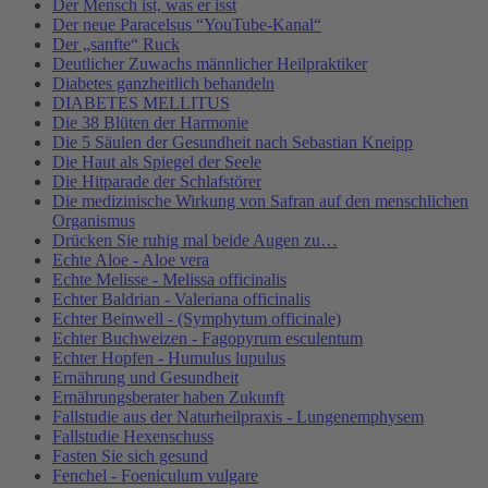
Der Mensch ist, was er isst
Der neue Paracelsus “YouTube-Kanal“
Der „sanfte“ Ruck
Deutlicher Zuwachs männlicher Heilpraktiker
Diabetes ganzheitlich behandeln
DIABETES MELLITUS
Die 38 Blüten der Harmonie
Die 5 Säulen der Gesundheit nach Sebastian Kneipp
Die Haut als Spiegel der Seele
Die Hitparade der Schlafstörer
Die medizinische Wirkung von Safran auf den menschlichen
Organismus
Drücken Sie ruhig mal beide Augen zu…
Echte Aloe - Aloe vera
Echte Melisse - Melissa officinalis
Echter Baldrian - Valeriana officinalis
Echter Beinwell - (Symphytum officinale)
Echter Buchweizen - Fagopyrum esculentum
Echter Hopfen - Humulus lupulus
Ernährung und Gesundheit
Ernährungsberater haben Zukunft
Fallstudie aus der Naturheilpraxis - Lungenemphysem
Fallstudie Hexenschuss
Fasten Sie sich gesund
Fenchel - Foeniculum vulgare