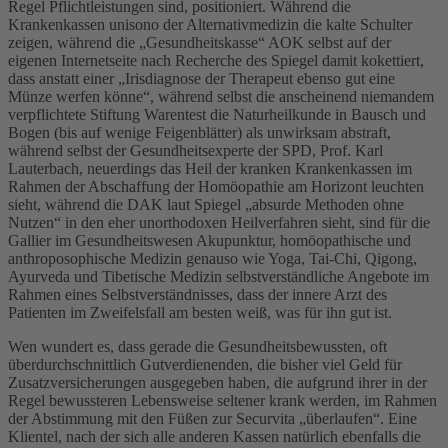
Regel Pflichtleistungen sind, positioniert. Während die
Krankenkassen unisono der Alternativmedizin die kalte Schulter
zeigen, während die „Gesundheitskasse“ AOK selbst auf der
eigenen Internetseite nach Recherche des Spiegel damit kokettiert,
dass anstatt einer „Irisdiagnose der Therapeut ebenso gut eine
Münze werfen könne“, während selbst die anscheinend niemandem
verpflichtete Stiftung Warentest die Naturheilkunde in Bausch und
Bogen (bis auf wenige Feigenblätter) als unwirksam abstraft,
während selbst der Gesundheitsexperte der SPD, Prof. Karl
Lauterbach, neuerdings das Heil der kranken Krankenkassen im
Rahmen der Abschaffung der Homöopathie am Horizont leuchten
sieht, während die DAK laut Spiegel „absurde Methoden ohne
Nutzen“ in den eher unorthodoxen Heilverfahren sieht, sind für die
Gallier im Gesundheitswesen Akupunktur, homöopathische und
anthroposophische Medizin genauso wie Yoga, Tai-Chi, Qigong,
Ayurveda und Tibetische Medizin selbstverständliche Angebote im
Rahmen eines Selbstverständnisses, dass der innere Arzt des
Patienten im Zweifelsfall am besten weiß, was für ihn gut ist.
Wen wundert es, dass gerade die Gesundheitsbewussten, oft
überdurchschnittlich Gutverdienenden, die bisher viel Geld für
Zusatzversicherungen ausgegeben haben, die aufgrund ihrer in der
Regel bewussteren Lebensweise seltener krank werden, im Rahmen
der Abstimmung mit den Füßen zur Securvita „überlaufen“. Eine
Klientel, nach der sich alle anderen Kassen natürlich ebenfalls die