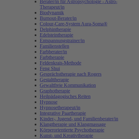
Berater/in für Astropsychologie - Astro-
Therapeut/in
Biodynamik
Burnout-Berater/in
Colour-Care-System Aura-Soma®
Delphintherapie
Edelsteintherapie
Entspannungstrainer/in
Familienstellen
Farbberater/in
Farbtherapie
Feldenkrais-Methode
Feng Shui
Gesprächstherapie nach Rogers
Gestalttherapie
Gewaltfreie Kommunikation
Graphotherapie
Heilpädagogisches Reiten
Hypnose
Hypnosetherapeut/in
Integrative Paartherapie
Kinder-, Jugend- und Familienberater/in
Klangtherapie und Klangmassage
Körperorientierte Psychotherapie
Kunst- und Kreativtherapie