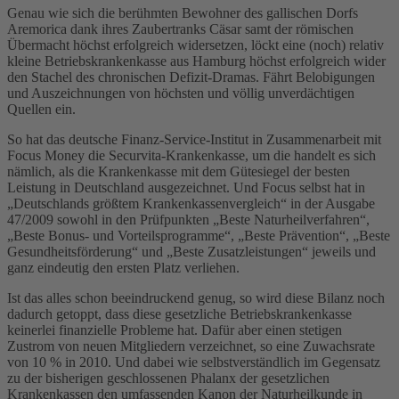
Genau wie sich die berühmten Bewohner des gallischen Dorfs
Aremorica dank ihres Zaubertranks Cäsar samt der römischen
Übermacht höchst erfolgreich widersetzen, löckt eine (noch) relativ
kleine Betriebskrankenkasse aus Hamburg höchst erfolgreich wider
den Stachel des chronischen Defizit-Dramas. Fährt Belobigungen
und Auszeichnungen von höchsten und völlig unverdächtigen
Quellen ein.
So hat das deutsche Finanz-Service-Institut in Zusammenarbeit mit
Focus Money die Securvita-Krankenkasse, um die handelt es sich
nämlich, als die Krankenkasse mit dem Gütesiegel der besten
Leistung in Deutschland ausgezeichnet. Und Focus selbst hat in
„Deutschlands größtem Krankenkassenvergleich“ in der Ausgabe
47/2009 sowohl in den Prüfpunkten „Beste Naturheilverfahren“,
„Beste Bonus- und Vorteilsprogramme“, „Beste Prävention“, „Beste
Gesundheitsförderung“ und „Beste Zusatzleistungen“ jeweils und
ganz eindeutig den ersten Platz verliehen.
Ist das alles schon beeindruckend genug, so wird diese Bilanz noch
dadurch getoppt, dass diese gesetzliche Betriebskrankenkasse
keinerlei finanzielle Probleme hat. Dafür aber einen stetigen
Zustrom von neuen Mitgliedern verzeichnet, so eine Zuwachsrate
von 10 % in 2010. Und dabei wie selbstverständlich im Gegensatz
zu der bisherigen geschlossenen Phalanx der gesetzlichen
Krankenkassen den umfassenden Kanon der Naturheilkunde in