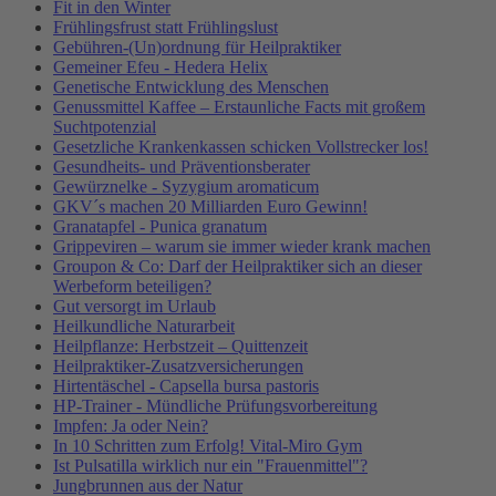
Fit in den Winter
Frühlingsfrust statt Frühlingslust
Gebühren-(Un)ordnung für Heilpraktiker
Gemeiner Efeu - Hedera Helix
Genetische Entwicklung des Menschen
Genussmittel Kaffee – Erstaunliche Facts mit großem
Suchtpotenzial
Gesetzliche Krankenkassen schicken Vollstrecker los!
Gesundheits- und Präventionsberater
Gewürznelke - Syzygium aromaticum
GKV´s machen 20 Milliarden Euro Gewinn!
Granatapfel - Punica granatum
Grippeviren – warum sie immer wieder krank machen
Groupon & Co: Darf der Heilpraktiker sich an dieser
Werbeform beteiligen?
Gut versorgt im Urlaub
Heilkundliche Naturarbeit
Heilpflanze: Herbstzeit – Quittenzeit
Heilpraktiker-Zusatzversicherungen
Hirtentäschel - Capsella bursa pastoris
HP-Trainer - Mündliche Prüfungsvorbereitung
Impfen: Ja oder Nein?
In 10 Schritten zum Erfolg! Vital-Miro Gym
Ist Pulsatilla wirklich nur ein "Frauenmittel"?
Jungbrunnen aus der Natur