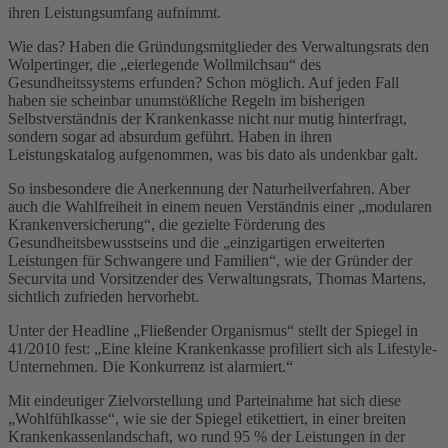
ihren Leistungsumfang aufnimmt.
Wie das? Haben die Gründungsmitglieder des Verwaltungsrats den
Wolpertinger, die „eierlegende Wollmilchsau“ des
Gesundheitssystems erfunden? Schon möglich. Auf jeden Fall
haben sie scheinbar unumstößliche Regeln im bisherigen
Selbstverständnis der Krankenkasse nicht nur mutig hinterfragt,
sondern sogar ad absurdum geführt. Haben in ihren
Leistungskatalog aufgenommen, was bis dato als undenkbar galt.
So insbesondere die Anerkennung der Naturheilverfahren. Aber
auch die Wahlfreiheit in einem neuen Verständnis einer „modularen
Krankenversicherung“, die gezielte Förderung des
Gesundheitsbewusstseins und die „einzigartigen erweiterten
Leistungen für Schwangere und Familien“, wie der Gründer der
Securvita und Vorsitzender des Verwaltungsrats, Thomas Martens,
sichtlich zufrieden hervorhebt.
Unter der Headline „Fließender Organismus“ stellt der Spiegel in
41/2010 fest: „Eine kleine Krankenkasse profiliert sich als Lifestyle-
Unternehmen. Die Konkurrenz ist alarmiert.“
Mit eindeutiger Zielvorstellung und Parteinahme hat sich diese
„Wohlfühlkasse“, wie sie der Spiegel etikettiert, in einer breiten
Krankenkassenlandschaft, wo rund 95 % der Leistungen in der