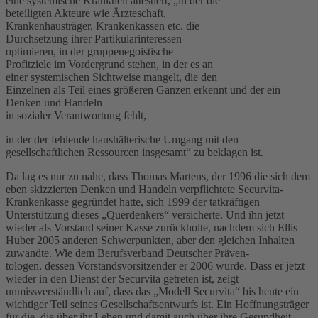
eine systemische Krankheit attestiert, „in der die
beteiligten Akteure wie Ärzteschaft,
Krankenhausträger, Krankenkassen etc. die
Durchsetzung ihrer Partikularinteressen
optimieren, in der gruppenegoistische
Profitziele im Vordergrund stehen, in der es an
einer systemischen Sichtweise mangelt, die den
Einzelnen als Teil eines größeren Ganzen erkennt und der ein
Denken und Handeln
in sozialer Verantwortung fehlt,
in der der fehlende haushälterische Umgang mit den
gesellschaftlichen Ressourcen insgesamt“ zu beklagen ist.
Da lag es nur zu nahe, dass Thomas Martens, der 1996 die sich dem
eben skizzierten Denken und Handeln verpflichtete Securvita-
Krankenkasse gegründet hatte, sich 1999 der tatkräftigen
Unterstützung dieses „Querdenkers“ versicherte. Und ihn jetzt
wieder als Vorstand seiner Kasse zurückholte, nachdem sich Ellis
Huber 2005 anderen Schwerpunkten, aber den gleichen Inhalten
zuwandte. Wie dem Berufsverband Deutscher Präven-
tologen, dessen Vorstandsvorsitzender er 2006 wurde. Dass er jetzt
wieder in den Dienst der Securvita getreten ist, zeigt
unmissverständlich auf, dass das „Modell Securvita“ bis heute ein
wichtiger Teil seines Gesellschaftsentwurfs ist. Ein Hoffnungsträger
für die, die über ihr Leben und damit auch über ihre Gesundheit