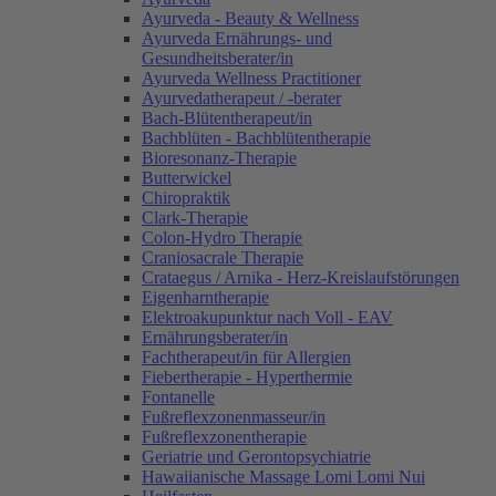
Ayurveda - Beauty & Wellness
Ayurveda Ernährungs- und
Gesundheitsberater/in
Ayurveda Wellness Practitioner
Ayurvedatherapeut / -berater
Bach-Blütentherapeut/in
Bachblüten - Bachblütentherapie
Bioresonanz-Therapie
Butterwickel
Chiropraktik
Clark-Therapie
Colon-Hydro Therapie
Craniosacrale Therapie
Crataegus / Arnika - Herz-Kreislaufstörungen
Eigenharntherapie
Elektroakupunktur nach Voll - EAV
Ernährungsberater/in
Fachtherapeut/in für Allergien
Fiebertherapie - Hyperthermie
Fontanelle
Fußreflexzonenmasseur/in
Fußreflexzonentherapie
Geriatrie und Gerontopsychiatrie
Hawaiianische Massage Lomi Lomi Nui