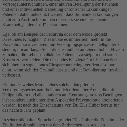
Vorsorgeuntersuchungen, einer aktiven Beteiligung der Patienten
und einer individuellen Betreuung chronischer Erkrankungen
Patienten dabei unterstützt werden, dass drohende Erkrankungen
nicht zum Ausbruch kommen oder dass sie eine bestehende
Krankheit „in den Griff“ bekommen.
Egal ob am Beispiel der Securvita oder dem Modellprojekt
„Gesundes Kinzigtal“: Ziel müsse es immer sein, mehr in die
Prävention zu investieren und Versorgungsprozesse intelligenter zu
steuern, um auf lange Sicht die Gesundheit auf einem hohen Niveau
zu halten, die Lebensqualität der Patienten zu steigern und somit
Kosten zu vermeiden. Die Gesundes Kinzigtal GmbH finanziert
sich über ein sogenanntes Einsparcontracting, verdient also nur
dann, wenn sich der Gesundheitszustand der Bevölkerung messbar
verbessert.
Ein bundesweites Modell eines solchen integrierten
Versorgungsnetzes naturheilkundlich orientierter Ärzte, die mit
Heilpraktikern und allen anderen am Genesungsprozess Beteiligten,
insbesondere auch unter dem Aspekt der Präventologie kooperieren
werden, ist nach der Einschätzung von Dr. Ellis Huber bereits für
das nächste Jahr geplant.
In seiner bildhaften Sprache begründet Ellis Huber die Zunahme der
Zivilisationskrankheiten mit dem Zerbrechen des sozialen