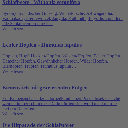
Schlafbeere - Withania somnifera
Synonyme: Indischer Ginseng, Winterkirsche, Ashwagandha,
Varahakami, Pferdewurzel, Jangida, Kuthmithi, Physalis somnifera
Die Schlafbeere ist eine P…
Weiterlesen
Echter Hopfen - Humulus lupulus
Hoppen, Hopf, Hecken-Hopfen, Weiden-Hopfen, Echter Hopfen,
Gemeiner Hopfen, Gewöhnlicher Hopfen, Wilder Hopfen,
Bierhopfen, Hupfen, Humulus lupulus…
Weiterlesen
Bienenstich mit gravierenden Folgen
Ein Fallbeispiel aus der naturheilkundlichen Praxis Insektenstiche
werden immer schlimmer. Darin dürften sich wohl nicht nur die
meisten Betroffenen…
Weiterlesen
Die Hitparade der Schlafstörer