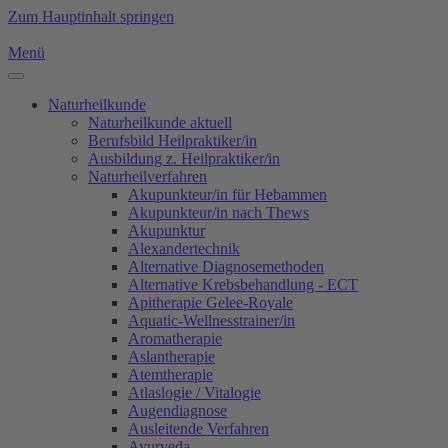
Zum Hauptinhalt springen
Menü
Naturheilkunde
Naturheilkunde aktuell
Berufsbild Heilpraktiker/in
Ausbildung z. Heilpraktiker/in
Naturheilverfahren
Akupunkteur/in für Hebammen
Akupunkteur/in nach Thews
Akupunktur
Alexandertechnik
Alternative Diagnosemethoden
Alternative Krebsbehandlung - ECT
Apitherapie Gelee-Royale
Aquatic-Wellnesstrainer/in
Aromatherapie
Aslantherapie
Atemtherapie
Atlaslogie / Vitalogie
Augendiagnose
Ausleitende Verfahren
Ayurveda