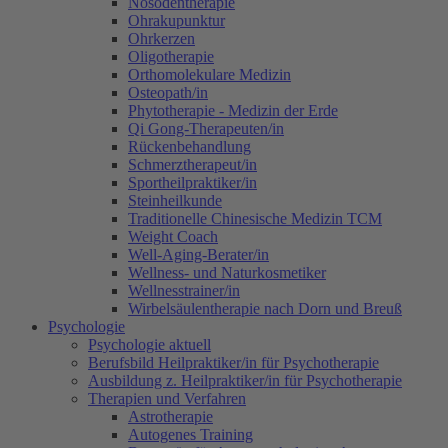
Nosodentherapie
Ohrakupunktur
Ohrkerzen
Oligotherapie
Orthomolekulare Medizin
Osteopath/in
Phytotherapie - Medizin der Erde
Qi Gong-Therapeuten/in
Rückenbehandlung
Schmerztherapeut/in
Sportheilpraktiker/in
Steinheilkunde
Traditionelle Chinesische Medizin TCM
Weight Coach
Well-Aging-Berater/in
Wellness- und Naturkosmetiker
Wellnesstrainer/in
Wirbelsäulentherapie nach Dorn und Breuß
Psychologie
Psychologie aktuell
Berufsbild Heilpraktiker/in für Psychotherapie
Ausbildung z. Heilpraktiker/in für Psychotherapie
Therapien und Verfahren
Astrotherapie
Autogenes Training