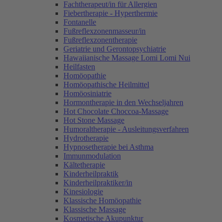
Fachtherapeut/in für Allergien
Fiebertherapie - Hyperthermie
Fontanelle
Fußreflexzonenmasseur/in
Fußreflexzonentherapie
Geriatrie und Gerontopsychiatrie
Hawaiianische Massage Lomi Lomi Nui
Heilfasten
Homöopathie
Homöopathische Heilmittel
Homöosiniatrie
Hormontherapie in den Wechseljahren
Hot Chocolate Choccoa-Massage
Hot Stone Massage
Humoraltherapie - Ausleitungsverfahren
Hydrotherapie
Hypnosetherapie bei Asthma
Immunmodulation
Kältetherapie
Kinderheilpraktik
Kinderheilpraktiker/in
Kinesiologie
Klassische Homöopathie
Klassische Massage
Kosmetische Akupunktur