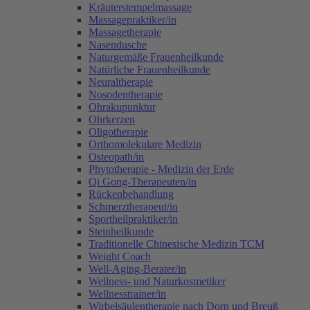
Kräuterstempelmassage
Massagepraktiker/in
Massagetherapie
Nasendusche
Naturgemäße Frauenheilkunde
Natürliche Frauenheilkunde
Neuraltherapie
Nosodentherapie
Ohrakupunktur
Ohrkerzen
Oligotherapie
Orthomolekulare Medizin
Osteopath/in
Phytotherapie - Medizin der Erde
Qi Gong-Therapeuten/in
Rückenbehandlung
Schmerztherapeut/in
Sportheilpraktiker/in
Steinheilkunde
Traditionelle Chinesische Medizin TCM
Weight Coach
Well-Aging-Berater/in
Wellness- und Naturkosmetiker
Wellnesstrainer/in
Wirbelsäulentherapie nach Dorn und Breuß