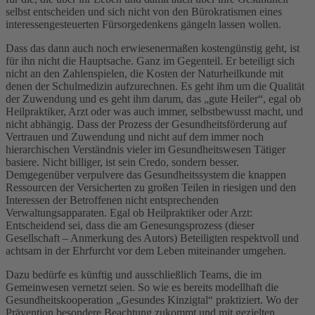
selbst entscheiden und sich nicht von den Bürokratismen eines
interessengesteuerten Fürsorgedenkens gängeln lassen wollen.
Dass das dann auch noch erwiesenermaßen kostengünstig geht, ist
für ihn nicht die Hauptsache. Ganz im Gegenteil. Er beteiligt sich
nicht an den Zahlenspielen, die Kosten der Naturheilkunde mit
denen der Schulmedizin aufzurechnen. Es geht ihm um die Qualität
der Zuwendung und es geht ihm darum, das „gute Heiler“, egal ob
Heilpraktiker, Arzt oder was auch immer, selbstbewusst macht, und
nicht abhängig. Dass der Prozess der Gesundheitsförderung auf
Vertrauen und Zuwendung und nicht auf dem immer noch
hierarchischen Verständnis vieler im Gesundheitswesen Tätiger
basiere. Nicht billiger, ist sein Credo, sondern besser.
Demgegenüber verpulvere das Gesundheitssystem die knappen
Ressourcen der Versicherten zu großen Teilen in riesigen und den
Interessen der Betroffenen nicht entsprechenden
Verwaltungsapparaten. Egal ob Heilpraktiker oder Arzt:
Entscheidend sei, dass die am Genesungsprozess (dieser
Gesellschaft – Anmerkung des Autors) Beteiligten respektvoll und
achtsam in der Ehrfurcht vor dem Leben miteinander umgehen.
Dazu bedürfe es künftig und ausschließlich Teams, die im
Gemeinwesen vernetzt seien. So wie es bereits modellhaft die
Gesundheitskooperation „Gesundes Kinzigtal“ praktiziert. Wo der
Prävention besondere Beachtung zukommt und mit gezielten