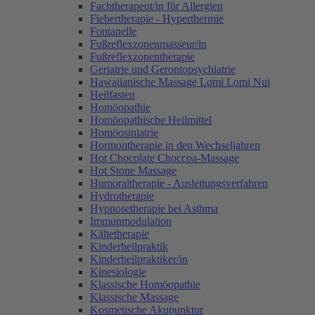
Fachtherapeut/in für Allergien
Fiebertherapie - Hyperthermie
Fontanelle
Fußreflexzonenmasseur/in
Fußreflexzonentherapie
Geriatrie und Gerontopsychiatrie
Hawaiianische Massage Lomi Lomi Nui
Heilfasten
Homöopathie
Homöopathische Heilmittel
Homöosiniatrie
Hormontherapie in den Wechseljahren
Hot Chocolate Choccoa-Massage
Hot Stone Massage
Humoraltherapie - Ausleitungsverfahren
Hydrotherapie
Hypnosetherapie bei Asthma
Immunmodulation
Kältetherapie
Kinderheilpraktik
Kinderheilpraktiker/in
Kinesiologie
Klassische Homöopathie
Klassische Massage
Kosmetische Akupunktur