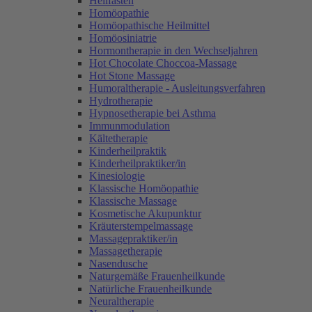
Heilfasten
Homöopathie
Homöopathische Heilmittel
Homöosiniatrie
Hormontherapie in den Wechseljahren
Hot Chocolate Choccoa-Massage
Hot Stone Massage
Humoraltherapie - Ausleitungsverfahren
Hydrotherapie
Hypnosetherapie bei Asthma
Immunmodulation
Kältetherapie
Kinderheilpraktik
Kinderheilpraktiker/in
Kinesiologie
Klassische Homöopathie
Klassische Massage
Kosmetische Akupunktur
Kräuterstempelmassage
Massagepraktiker/in
Massagetherapie
Nasendusche
Naturgemäße Frauenheilkunde
Natürliche Frauenheilkunde
Neuraltherapie