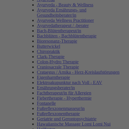
Ayurveda - Beauty & Wellness
Ayurveda Ernährungs- und
Gesundheitsberater/in
Ayurveda Wellness Practitioner
Ayurvedatherapeut / -berater
Bach-Blütentherapeut/in
Bachblüten - Bachblütentherapie
Bioresonanz-Therapie
Butterwickel
Chiropraktik
Clark-Therapie
Colon-Hydro Therapie
Craniosacrale Therapie
Crataegus / Arnika - Herz-Kreislaufstörungen
Eigenharntherapie
Elektroakupunktur nach Voll - EAV
Ernährungsberater/in
Fachtherapeut/in für Allergien
Fiebertherapie - Hyperthermie
Fontanelle
Fußreflexzonenmasseur/in
Fußreflexzonentherapie
Geriatrie und Gerontopsychiatrie
Hawaiianische Massage Lomi Lomi Nui