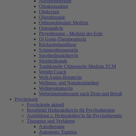
Nosodentherapie
Ohrakupunktur
Ohrkerzen
Oligotherapie
Orthomolekulare Medizin
Osteopath/in
Phytotherapie - Medizin der Erde
Qi Gong-Therapeuten/in
Rückenbehandlung
Schmerztherapeut/in
Sportheilpraktiker/in
Steinheilkunde
Traditionelle Chinesische Medizin TCM
Weight Coach
Well-Aging-Berater/in
Wellness- und Naturkosmetiker
Wellnesstrainer/in
Wirbelsäulentherapie nach Dorn und Breuß
Psychologie
Psychologie aktuell
Berufsbild Heilpraktiker/in für Psychotherapie
Ausbildung z. Heilpraktiker/in für Psychotherapie
Therapien und Verfahren
Astrotherapie
Autogenes Training