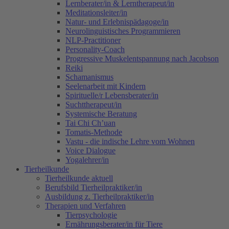
Lernberater/in & Lerntherapeut/in
Meditationsleiter/in
Natur- und Erlebnispädagoge/in
Neurolinguistisches Programmieren
NLP-Practitioner
Personality-Coach
Progressive Muskelentspannung nach Jacobson
Reiki
Schamanismus
Seelenarbeit mit Kindern
Spirituelle/r Lebensberater/in
Suchttherapeut/in
Systemische Beratung
Tai Chi Ch’uan
Tomatis-Methode
Vastu - die indische Lehre vom Wohnen
Voice Dialogue
Yogalehrer/in
Tierheilkunde
Tierheilkunde aktuell
Berufsbild Tierheilpraktiker/in
Ausbildung z. Tierheilpraktiker/in
Therapien und Verfahren
Tierpsychologie
Ernährungsberater/in für Tiere