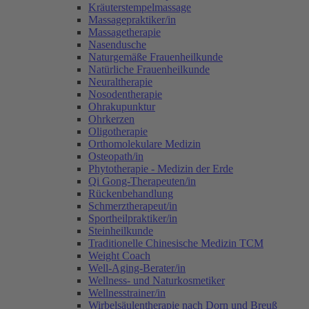
Kräuterstempelmassage
Massagepraktiker/in
Massagetherapie
Nasendusche
Naturgemäße Frauenheilkunde
Natürliche Frauenheilkunde
Neuraltherapie
Nosodentherapie
Ohrakupunktur
Ohrkerzen
Oligotherapie
Orthomolekulare Medizin
Osteopath/in
Phytotherapie - Medizin der Erde
Qi Gong-Therapeuten/in
Rückenbehandlung
Schmerztherapeut/in
Sportheilpraktiker/in
Steinheilkunde
Traditionelle Chinesische Medizin TCM
Weight Coach
Well-Aging-Berater/in
Wellness- und Naturkosmetiker
Wellnesstrainer/in
Wirbelsäulentherapie nach Dorn und Breuß