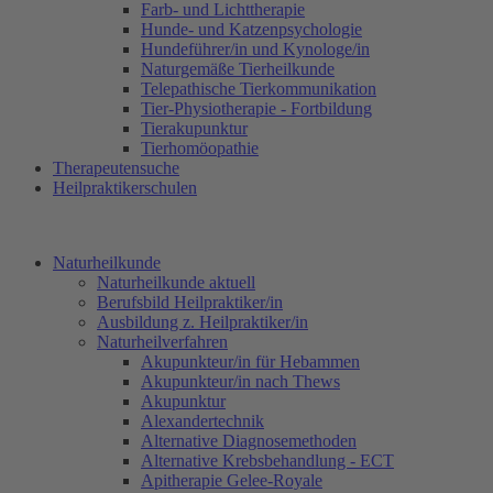
Farb- und Lichttherapie
Hunde- und Katzenpsychologie
Hundeführer/in und Kynologe/in
Naturgemäße Tierheilkunde
Telepathische Tierkommunikation
Tier-Physiotherapie - Fortbildung
Tierakupunktur
Tierhomöopathie
Therapeutensuche
Heilpraktikerschulen
Naturheilkunde
Naturheilkunde aktuell
Berufsbild Heilpraktiker/in
Ausbildung z. Heilpraktiker/in
Naturheilverfahren
Akupunkteur/in für Hebammen
Akupunkteur/in nach Thews
Akupunktur
Alexandertechnik
Alternative Diagnosemethoden
Alternative Krebsbehandlung - ECT
Apitherapie Gelee-Royale