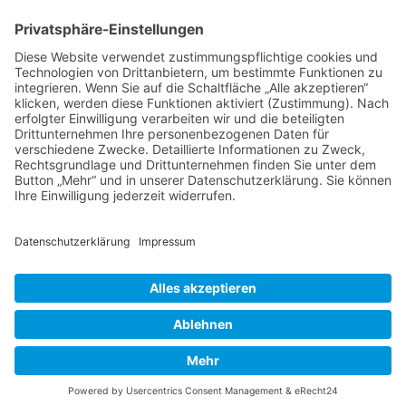
Tierheilkunde
Tierheilkunde aktuell
Berufsbild Tierheilpraktiker/in
Ausbildung z. Tierheilpraktiker/in
Therapien und Verfahren
Tierpsychologie
Ernährungsberater/in für Tiere
Farb- und Lichttherapie
Hunde- und Katzenpsychologie
Hundeführer/in und Kynologe/in
Naturgemäße Tierheilkunde
Telepathische Tierkommunikation
Tier-Physiotherapie - Fortbildung
Tierakupunktur
Tierhomöopathie
Therapeutensuche
Heilpraktikerschulen
Naturheilkunde
Naturheilverfahren
Akupunkteur/in für Hebammen
HEILPRAKTIKER
Partner - Marktplatz
Suche
Impressum
Datenschutzerklärung
Heilpraktikerschule
CBD