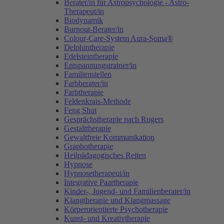
Berater/in für Astropsychologie - Astro-
Therapeut/in
Biodynamik
Burnout-Berater/in
Colour-Care-System Aura-Soma®
Delphintherapie
Edelsteintherapie
Entspannungstrainer/in
Familienstellen
Farbberater/in
Farbtherapie
Feldenkrais-Methode
Feng Shui
Gesprächstherapie nach Rogers
Gestalttherapie
Gewaltfreie Kommunikation
Graphotherapie
Heilpädagogisches Reiten
Hypnose
Hypnosetherapeut/in
Integrative Paartherapie
Kinder-, Jugend- und Familienberater/in
Klangtherapie und Klangmassage
Körperorientierte Psychotherapie
Kunst- und Kreativtherapie