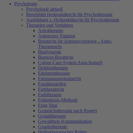
Psychologie
Psychologie aktuell
Berufsbild Heilpraktiker/in für Psychotherapie
Ausbildung z. Heilpraktiker/in für Psychotherapie
Therapien und Verfahren
Astrotherapie
Autogenes Training
Berater/in für Astropsychologie - Astro-
Therapeut/in
Biodynamik
Burnout-Berater/in
Colour-Care-System Aura-Soma®
Delphintherapie
Edelsteintherapie
Entspannungstrainer/in
Familienstellen
Farbberater/in
Farbtherapie
Feldenkrais-Methode
Feng Shui
Gesprächstherapie nach Rogers
Gestalttherapie
Gewaltfreie Kommunikation
Graphotherapie
Heilpädagogisches Reiten