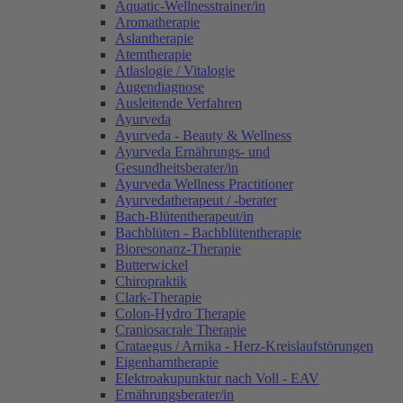
Aquatic-Wellnesstrainer/in
Aromatherapie
Aslantherapie
Atemtherapie
Atlaslogie / Vitalogie
Augendiagnose
Ausleitende Verfahren
Ayurveda
Ayurveda - Beauty & Wellness
Ayurveda Ernährungs- und
Gesundheitsberater/in
Ayurveda Wellness Practitioner
Ayurvedatherapeut / -berater
Bach-Blütentherapeut/in
Bachblüten - Bachblütentherapie
Bioresonanz-Therapie
Butterwickel
Chiropraktik
Clark-Therapie
Colon-Hydro Therapie
Craniosacrale Therapie
Crataegus / Arnika - Herz-Kreislaufstörungen
Eigenharntherapie
Elektroakupunktur nach Voll - EAV
Ernährungsberater/in