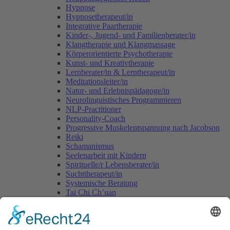
Hypnose
Hypnosetherapeut/in
Integrative Paartherapie
Kinder-, Jugend- und Familienberater/in
Klangtherapie und Klangmassage
Körperorientierte Psychotherapie
Kunst- und Kreativtherapie
Lernberater/in & Lerntherapeut/in
Meditationsleiter/in
Natur- und Erlebnispädagoge/in
Neurolinguistisches Programmieren
NLP-Practitioner
Personality-Coach
Progressive Muskelentspannung nach Jacobson
Reiki
Schamanismus
Seelenarbeit mit Kindern
Spirituelle/r Lebensberater/in
Suchttherapeut/in
Systemische Beratung
Tai Chi Ch’uan
Tomatis-Methode
Vastu - die indische Lehre vom Wohnen
Voice Dialogue
Yogalehrer/in