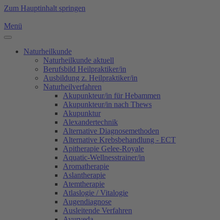
Zum Hauptinhalt springen
Menü
Naturheilkunde
Naturheilkunde aktuell
Berufsbild Heilpraktiker/in
Ausbildung z. Heilpraktiker/in
Naturheilverfahren
Akupunkteur/in für Hebammen
Akupunkteur/in nach Thews
Akupunktur
Alexandertechnik
Alternative Diagnosemethoden
Alternative Krebsbehandlung - ECT
Apitherapie Gelee-Royale
Aquatic-Wellnesstrainer/in
Aromatherapie
Aslantherapie
Atemtherapie
Atlaslogie / Vitalogie
Augendiagnose
Ausleitende Verfahren
Ayurveda