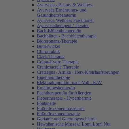
Ayurveda - Beauty & Wellness
Ayurveda Ernährungs- und
Gesundheitsberater/in
Ayurveda Wellness Practitioner
Ayurvedatherapeut / -berater
Bach-Blütentherapeut/in
Bachblüten - Bachblütentherapie
Bioresonanz-Therapie
Butterwickel
Chiropraktik
Clark-Therapie
Colon-Hydro Therapie
Craniosacrale Therapie
Crataegus / Arnika - Herz-Kreislaufstörungen
Eigenharntherapie
Elektroakupunktur nach Voll - EAV
Ernährungsberater/in
Fachtherapeut/in für Allergien
Fiebertherapie - Hyperthermie
Fontanelle
Fußreflexzonenmasseur/in
Fußreflexzonentherapie
Geriatrie und Gerontopsychiatrie
Hawaiianische Massage Lomi Lomi Nui