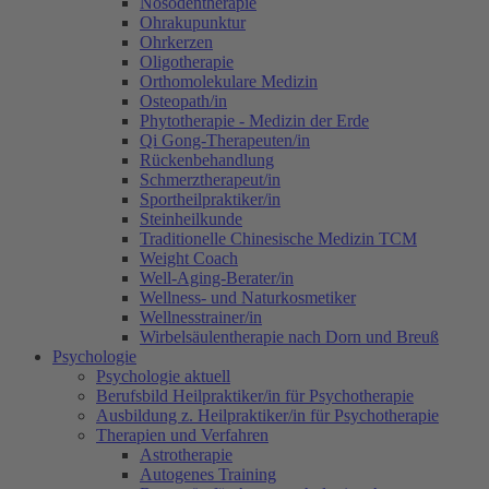
Nosodentherapie
Ohrakupunktur
Ohrkerzen
Oligotherapie
Orthomolekulare Medizin
Osteopath/in
Phytotherapie - Medizin der Erde
Qi Gong-Therapeuten/in
Rückenbehandlung
Schmerztherapeut/in
Sportheilpraktiker/in
Steinheilkunde
Traditionelle Chinesische Medizin TCM
Weight Coach
Well-Aging-Berater/in
Wellness- und Naturkosmetiker
Wellnesstrainer/in
Wirbelsäulentherapie nach Dorn und Breuß
Psychologie
Psychologie aktuell
Berufsbild Heilpraktiker/in für Psychotherapie
Ausbildung z. Heilpraktiker/in für Psychotherapie
Therapien und Verfahren
Astrotherapie
Autogenes Training