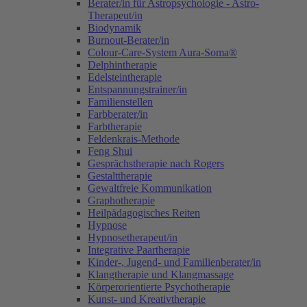
Berater/in für Astropsychologie - Astro-
Therapeut/in
Biodynamik
Burnout-Berater/in
Colour-Care-System Aura-Soma®
Delphintherapie
Edelsteintherapie
Entspannungstrainer/in
Familienstellen
Farbberater/in
Farbtherapie
Feldenkrais-Methode
Feng Shui
Gesprächstherapie nach Rogers
Gestalttherapie
Gewaltfreie Kommunikation
Graphotherapie
Heilpädagogisches Reiten
Hypnose
Hypnosetherapeut/in
Integrative Paartherapie
Kinder-, Jugend- und Familienberater/in
Klangtherapie und Klangmassage
Körperorientierte Psychotherapie
Kunst- und Kreativtherapie