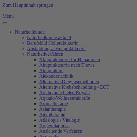
Zum Hauptinhalt springen
Menü
Naturheilkunde
Naturheilkunde aktuell
Berufsbild Heilpraktiker/in
Ausbildung z. Heilpraktiker/in
Naturheilverfahren
Akupunkteur/in für Hebammen
Akupunkteur/in nach Thews
Akupunktur
Alexandertechnik
Alternative Diagnosemethoden
Alternative Krebsbehandlung - ECT
Apitherapie Gelee-Royale
Aquatic-Wellnesstrainer/in
Aromatherapie
Aslantherapie
Atemtherapie
Atlaslogie / Vitalogie
Augendiagnose
Ausleitende Verfahren
Ayurveda