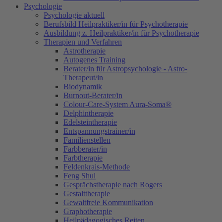
Psychologie
Psychologie aktuell
Berufsbild Heilpraktiker/in für Psychotherapie
Ausbildung z. Heilpraktiker/in für Psychotherapie
Therapien und Verfahren
Astrotherapie
Autogenes Training
Berater/in für Astropsychologie - Astro-
Therapeut/in
Biodynamik
Burnout-Berater/in
Colour-Care-System Aura-Soma®
Delphintherapie
Edelsteintherapie
Entspannungstrainer/in
Familienstellen
Farbberater/in
Farbtherapie
Feldenkrais-Methode
Feng Shui
Gesprächstherapie nach Rogers
Gestalttherapie
Gewaltfreie Kommunikation
Graphotherapie
Heilpädagogisches Reiten