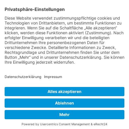
Tierheilkunde
Tierheilkunde aktuell
Berufsbild Tierheilpraktiker/in
Ausbildung z. Tierheilpraktiker/in
Therapien und Verfahren
Tierpsychologie
Ernährungsberater/in für Tiere
Farb- und Lichttherapie
Hunde- und Katzenpsychologie
Hundeführer/in und Kynologe/in
Naturgemäße Tierheilkunde
Telepathische Tierkommunikation
Tier-Physiotherapie - Fortbildung
Tierakupunktur
Tierhomöopathie
Therapeutensuche
Heilpraktikerschulen
Naturheilkunde
Naturheilverfahren
Osteopath/in
HEILPRAKTIKER
Partner - Marktplatz
Suche
Impressum
Datenschutzerklärung
Heilpraktikerschule
CBD