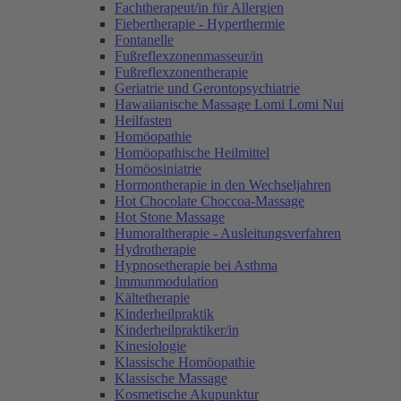
Fachtherapeut/in für Allergien
Fiebertherapie - Hyperthermie
Fontanelle
Fußreflexzonenmasseur/in
Fußreflexzonentherapie
Geriatrie und Gerontopsychiatrie
Hawaiianische Massage Lomi Lomi Nui
Heilfasten
Homöopathie
Homöopathische Heilmittel
Homöosiniatrie
Hormontherapie in den Wechseljahren
Hot Chocolate Choccoa-Massage
Hot Stone Massage
Humoraltherapie - Ausleitungsverfahren
Hydrotherapie
Hypnosetherapie bei Asthma
Immunmodulation
Kältetherapie
Kinderheilpraktik
Kinderheilpraktiker/in
Kinesiologie
Klassische Homöopathie
Klassische Massage
Kosmetische Akupunktur