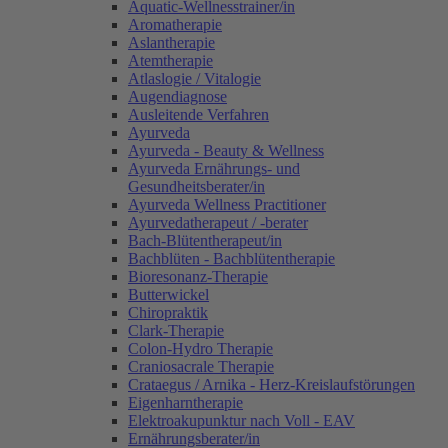
Aquatic-Wellnesstrainer/in
Aromatherapie
Aslantherapie
Atemtherapie
Atlaslogie / Vitalogie
Augendiagnose
Ausleitende Verfahren
Ayurveda
Ayurveda - Beauty & Wellness
Ayurveda Ernährungs- und
Gesundheitsberater/in
Ayurveda Wellness Practitioner
Ayurvedatherapeut / -berater
Bach-Blütentherapeut/in
Bachblüten - Bachblütentherapie
Bioresonanz-Therapie
Butterwickel
Chiropraktik
Clark-Therapie
Colon-Hydro Therapie
Craniosacrale Therapie
Crataegus / Arnika - Herz-Kreislaufstörungen
Eigenharntherapie
Elektroakupunktur nach Voll - EAV
Ernährungsberater/in