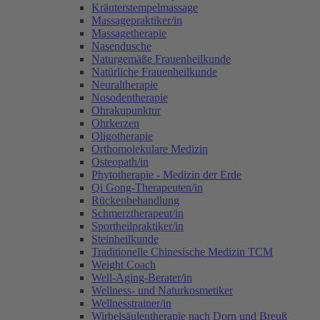
Kräuterstempelmassage
Massagepraktiker/in
Massagetherapie
Nasendusche
Naturgemäße Frauenheilkunde
Natürliche Frauenheilkunde
Neuraltherapie
Nosodentherapie
Ohrakupunktur
Ohrkerzen
Oligotherapie
Orthomolekulare Medizin
Osteopath/in
Phytotherapie - Medizin der Erde
Qi Gong-Therapeuten/in
Rückenbehandlung
Schmerztherapeut/in
Sportheilpraktiker/in
Steinheilkunde
Traditionelle Chinesische Medizin TCM
Weight Coach
Well-Aging-Berater/in
Wellness- und Naturkosmetiker
Wellnesstrainer/in
Wirbelsäulentherapie nach Dorn und Breuß