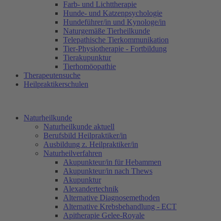
Farb- und Lichttherapie
Hunde- und Katzenpsychologie
Hundeführer/in und Kynologe/in
Naturgemäße Tierheilkunde
Telepathische Tierkommunikation
Tier-Physiotherapie - Fortbildung
Tierakupunktur
Tierhomöopathie
Therapeutensuche
Heilpraktikerschulen
Naturheilkunde
Naturheilkunde aktuell
Berufsbild Heilpraktiker/in
Ausbildung z. Heilpraktiker/in
Naturheilverfahren
Akupunkteur/in für Hebammen
Akupunkteur/in nach Thews
Akupunktur
Alexandertechnik
Alternative Diagnosemethoden
Alternative Krebsbehandlung - ECT
Apitherapie Gelee-Royale