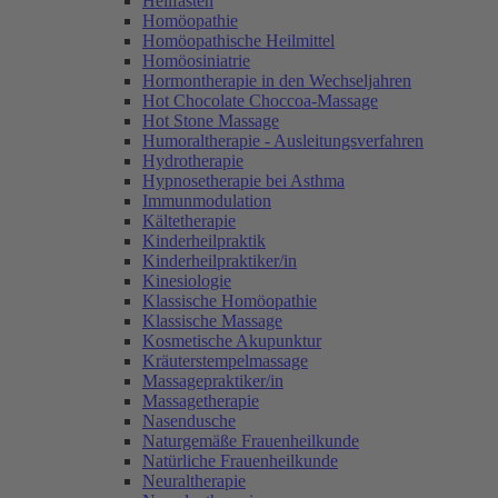
Heilfasten
Homöopathie
Homöopathische Heilmittel
Homöosiniatrie
Hormontherapie in den Wechseljahren
Hot Chocolate Choccoa-Massage
Hot Stone Massage
Humoraltherapie - Ausleitungsverfahren
Hydrotherapie
Hypnosetherapie bei Asthma
Immunmodulation
Kältetherapie
Kinderheilpraktik
Kinderheilpraktiker/in
Kinesiologie
Klassische Homöopathie
Klassische Massage
Kosmetische Akupunktur
Kräuterstempelmassage
Massagepraktiker/in
Massagetherapie
Nasendusche
Naturgemäße Frauenheilkunde
Natürliche Frauenheilkunde
Neuraltherapie