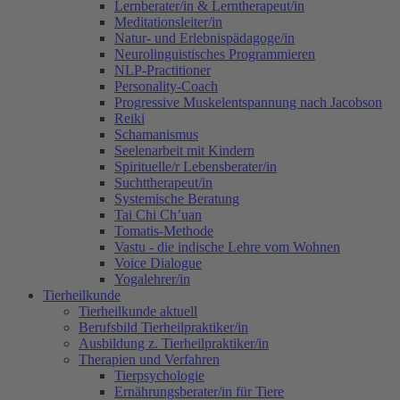
Lernberater/in & Lerntherapeut/in
Meditationsleiter/in
Natur- und Erlebnispädagoge/in
Neurolinguistisches Programmieren
NLP-Practitioner
Personality-Coach
Progressive Muskelentspannung nach Jacobson
Reiki
Schamanismus
Seelenarbeit mit Kindern
Spirituelle/r Lebensberater/in
Suchttherapeut/in
Systemische Beratung
Tai Chi Ch’uan
Tomatis-Methode
Vastu - die indische Lehre vom Wohnen
Voice Dialogue
Yogalehrer/in
Tierheilkunde
Tierheilkunde aktuell
Berufsbild Tierheilpraktiker/in
Ausbildung z. Tierheilpraktiker/in
Therapien und Verfahren
Tierpsychologie
Ernährungsberater/in für Tiere