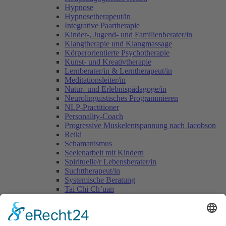
Hypnose
Hypnosetherapeut/in
Integrative Paartherapie
Kinder-, Jugend- und Familienberater/in
Klangtherapie und Klangmassage
Körperorientierte Psychotherapie
Kunst- und Kreativtherapie
Lernberater/in & Lerntherapeut/in
Meditationsleiter/in
Natur- und Erlebnispädagoge/in
Neurolinguistisches Programmieren
NLP-Practitioner
Personality-Coach
Progressive Muskelentspannung nach Jacobson
Reiki
Schamanismus
Seelenarbeit mit Kindern
Spirituelle/r Lebensberater/in
Suchttherapeut/in
Systemische Beratung
Tai Chi Ch’uan
Tomatis-Methode
Vastu - die indische Lehre vom Wohnen
Voice Dialogue
Yogalehrer/in