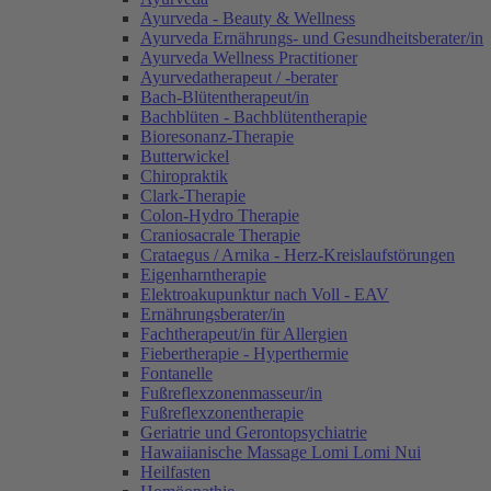
Ayurveda - Beauty & Wellness
Ayurveda Ernährungs- und Gesundheitsberater/in
Ayurveda Wellness Practitioner
Ayurvedatherapeut / -berater
Bach-Blütentherapeut/in
Bachblüten - Bachblütentherapie
Bioresonanz-Therapie
Butterwickel
Chiropraktik
Clark-Therapie
Colon-Hydro Therapie
Craniosacrale Therapie
Crataegus / Arnika - Herz-Kreislaufstörungen
Eigenharntherapie
Elektroakupunktur nach Voll - EAV
Ernährungsberater/in
Fachtherapeut/in für Allergien
Fiebertherapie - Hyperthermie
Fontanelle
Fußreflexzonenmasseur/in
Fußreflexzonentherapie
Geriatrie und Gerontopsychiatrie
Hawaiianische Massage Lomi Lomi Nui
Heilfasten