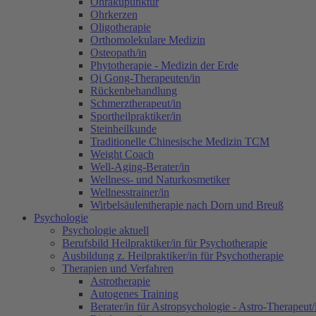
Ohrakupunktur
Ohrkerzen
Oligotherapie
Orthomolekulare Medizin
Osteopath/in
Phytotherapie - Medizin der Erde
Qi Gong-Therapeuten/in
Rückenbehandlung
Schmerztherapeut/in
Sportheilpraktiker/in
Steinheilkunde
Traditionelle Chinesische Medizin TCM
Weight Coach
Well-Aging-Berater/in
Wellness- und Naturkosmetiker
Wellnesstrainer/in
Wirbelsäulentherapie nach Dorn und Breuß
Psychologie
Psychologie aktuell
Berufsbild Heilpraktiker/in für Psychotherapie
Ausbildung z. Heilpraktiker/in für Psychotherapie
Therapien und Verfahren
Astrotherapie
Autogenes Training
Berater/in für Astropsychologie - Astro-Therapeut/