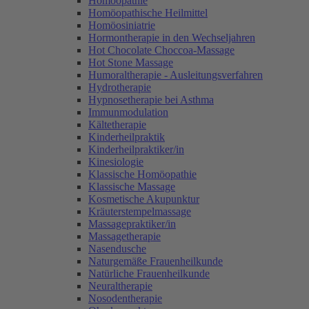
Homöopathie
Homöopathische Heilmittel
Homöosiniatrie
Hormontherapie in den Wechseljahren
Hot Chocolate Choccoa-Massage
Hot Stone Massage
Humoraltherapie - Ausleitungsverfahren
Hydrotherapie
Hypnosetherapie bei Asthma
Immunmodulation
Kältetherapie
Kinderheilpraktik
Kinderheilpraktiker/in
Kinesiologie
Klassische Homöopathie
Klassische Massage
Kosmetische Akupunktur
Kräuterstempelmassage
Massagepraktiker/in
Massagetherapie
Nasendusche
Naturgemäße Frauenheilkunde
Natürliche Frauenheilkunde
Neuraltherapie
Nosodentherapie