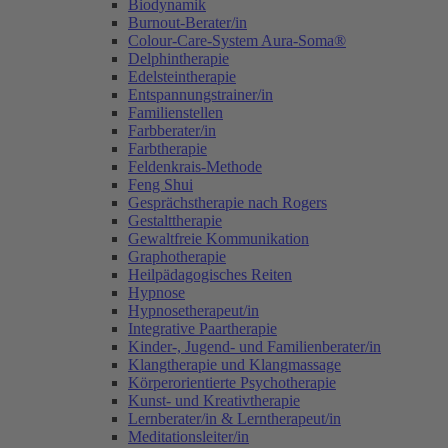
Biodynamik
Burnout-Berater/in
Colour-Care-System Aura-Soma®
Delphintherapie
Edelsteintherapie
Entspannungstrainer/in
Familienstellen
Farbberater/in
Farbtherapie
Feldenkrais-Methode
Feng Shui
Gesprächstherapie nach Rogers
Gestalttherapie
Gewaltfreie Kommunikation
Graphotherapie
Heilpädagogisches Reiten
Hypnose
Hypnosetherapeut/in
Integrative Paartherapie
Kinder-, Jugend- und Familienberater/in
Klangtherapie und Klangmassage
Körperorientierte Psychotherapie
Kunst- und Kreativtherapie
Lernberater/in & Lerntherapeut/in
Meditationsleiter/in