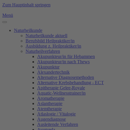
Zum Hauptinhalt springen
Menü
Naturheilkunde
Naturheilkunde aktuell
Berufsbild Heilpraktiker/in
Ausbildung z. Heilpraktiker/in
Naturheilverfahren
Akupunkteur/in für Hebammen
Akupunkteur/in nach Thews
Akupunktur
Alexandertechnik
Alternative Diagnosemethoden
Alternative Krebsbehandlung - ECT
Apitherapie Gelee-Royale
Aquatic-Wellnesstrainer/in
Aromatherapie
Aslantherapie
Atemtherapie
Atlaslogie / Vitalogie
Augendiagnose
Ausleitende Verfahren
Ayurveda