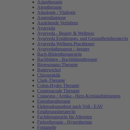
Aslantherapie
Atemtherapie
Atlaslogie / Vitalogie
Augendiagnose
Ausleitende Verfahren
Ayurveda
Ayurveda - Beauty & Wellness
Ayurveda Ernährungs- und Gesundheitsberater/in
Ayurveda Wellness Practitioner
Ayurvedatherapeut / -berater
Bach-Blütentherapeut/in
Bachblüten - Bachblütentherapie
Bioresonanz-Therapie
Butterwickel
Chiropraktik
Clark-Therapie
Colon-Hydro Therapie
Craniosacrale Therapie
Crataegus / Arnika - Herz-Kreislaufstörungen
Eigenharntherapie
Elektroakupunktur nach Voll - EAV
Ernährungsberater/in
Fachtherapeut/in für Allergien
Fiebertherapie - Hyperthermie
Fontanelle