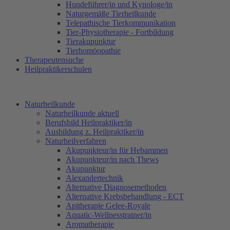
Hundeführer/in und Kynologe/in
Naturgemäße Tierheilkunde
Telepathische Tierkommunikation
Tier-Physiotherapie - Fortbildung
Tierakupunktur
Tierhomöopathie
Therapeutensuche
Heilpraktikerschulen
Naturheilkunde
Naturheilkunde aktuell
Berufsbild Heilpraktiker/in
Ausbildung z. Heilpraktiker/in
Naturheilverfahren
Akupunkteur/in für Hebammen
Akupunkteur/in nach Thews
Akupunktur
Alexandertechnik
Alternative Diagnosemethoden
Alternative Krebsbehandlung - ECT
Apitherapie Gelee-Royale
Aquatic-Wellnesstrainer/in
Aromatherapie