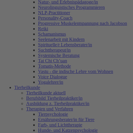
Natur- und Erlebnispädagoge/in
Neurolinguistisches Programmieren
NLP-Practitioner
Personality-Coach
Progressive Muskelentspannung nach Jacobson
Reiki
Schamanismus
Seelenarbeit mit Kindern
Spirituelle/r Lebensberater/in
Suchttherapeut/in
Systemische Beratung
Tai Chi Ch’uan
Tomatis-Methode
Vastu - die indische Lehre vom Wohnen
Voice Dialogue
Yogalehrer/in
Tierheilkunde
Tierheilkunde aktuell
Berufsbild Tierheilpraktiker/in
Ausbildung z. Tierheilpraktiker/in
Therapien und Verfahren
Tierpsychologie
Ernährungsberater/in für Tiere
Farb- und Lichttherapie
Hunde- und Katzenpsychologie