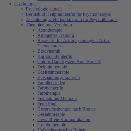
Psychologie
Psychologie aktuell
Berufsbild Heilpraktiker/in für Psychotherapie
Ausbildung z. Heilpraktiker/in für Psychotherapie
Therapien und Verfahren
Astrotherapie
Autogenes Training
Berater/in für Astropsychologie - Astro-
Therapeut/in
Biodynamik
Burnout-Berater/in
Colour-Care-System Aura-Soma®
Delphintherapie
Edelsteintherapie
Entspannungstrainer/in
Familienstellen
Farbberater/in
Farbtherapie
Feldenkrais-Methode
Feng Shui
Gesprächstherapie nach Rogers
Gestalttherapie
Gewaltfreie Kommunikation
Graphotherapie
Heilpädagogisches Reiten