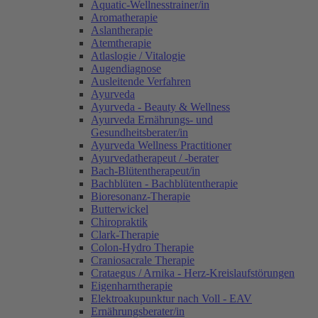
Aquatic-Wellnesstrainer/in
Aromatherapie
Aslantherapie
Atemtherapie
Atlaslogie / Vitalogie
Augendiagnose
Ausleitende Verfahren
Ayurveda
Ayurveda - Beauty & Wellness
Ayurveda Ernährungs- und
Gesundheitsberater/in
Ayurveda Wellness Practitioner
Ayurvedatherapeut / -berater
Bach-Blütentherapeut/in
Bachblüten - Bachblütentherapie
Bioresonanz-Therapie
Butterwickel
Chiropraktik
Clark-Therapie
Colon-Hydro Therapie
Craniosacrale Therapie
Crataegus / Arnika - Herz-Kreislaufstörungen
Eigenharntherapie
Elektroakupunktur nach Voll - EAV
Ernährungsberater/in