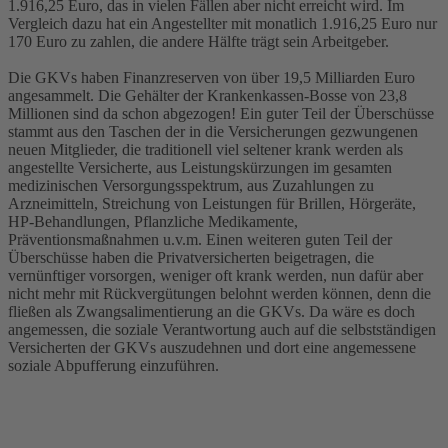
1.916,25 Euro, das in vielen Fällen aber nicht erreicht wird. Im
Vergleich dazu hat ein Angestellter mit monatlich 1.916,25 Euro nur
170 Euro zu zahlen, die andere Hälfte trägt sein Arbeitgeber.
Die GKVs haben Finanzreserven von über 19,5 Milliarden Euro
angesammelt. Die Gehälter der Krankenkassen-Bosse von 23,8
Millionen sind da schon abgezogen! Ein guter Teil der Überschüsse
stammt aus den Taschen der in die Versicherungen gezwungenen
neuen Mitglieder, die traditionell viel seltener krank werden als
angestellte Versicherte, aus Leistungskürzungen im gesamten
medizinischen Versorgungsspektrum, aus Zuzahlungen zu
Arzneimitteln, Streichung von Leistungen für Brillen, Hörgeräte,
HP-Behandlungen, Pflanzliche Medikamente,
Präventionsmaßnahmen u.v.m. Einen weiteren guten Teil der
Überschüsse haben die Privatversicherten beigetragen, die
vernünftiger vorsorgen, weniger oft krank werden, nun dafür aber
nicht mehr mit Rückvergütungen belohnt werden können, denn die
fließen als Zwangsalimentierung an die GKVs. Da wäre es doch
angemessen, die soziale Verantwortung auch auf die selbstständigen
Versicherten der GKVs auszudehnen und dort eine angemessene
soziale Abpufferung einzuführen.