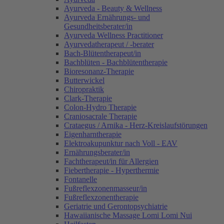
Ayurveda - Beauty & Wellness
Ayurveda Ernährungs- und
Gesundheitsberater/in
Ayurveda Wellness Practitioner
Ayurvedatherapeut / -berater
Bach-Blütentherapeut/in
Bachblüten - Bachblütentherapie
Bioresonanz-Therapie
Butterwickel
Chiropraktik
Clark-Therapie
Colon-Hydro Therapie
Craniosacrale Therapie
Crataegus / Arnika - Herz-Kreislaufstörungen
Eigenharntherapie
Elektroakupunktur nach Voll - EAV
Ernährungsberater/in
Fachtherapeut/in für Allergien
Fiebertherapie - Hyperthermie
Fontanelle
Fußreflexzonenmasseur/in
Fußreflexzonentherapie
Geriatrie und Gerontopsychiatrie
Hawaiianische Massage Lomi Lomi Nui