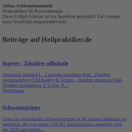
Abbas Schirmohammadi
Heilpraktiker für Psychotherapie
Diese E-Mail-Adresse ist vor Spambots geschützt! Zur Anzeige
muss JavaScript eingeschaltet sein!
Beiträge auf Heilpraktiker.de
Ingwer - Zingiber officinale
Amomum zingiber L., Curcuma longifolia Wall., Zingiber
cholmondeleyi (F.M.Bailey) K.Schum., Zingiber missionis Wall.,
Zingiber sichuanense Z.Y.Zhu, S…
Weiterlesen
Schweinegrippe
Unter der eigentlichen Schweinegrippe ist die porzine Influenza zu
verstehen, die von einem A/H1N1 Influenzavirus ausgelöst wird,
der 1930 zum ersten…