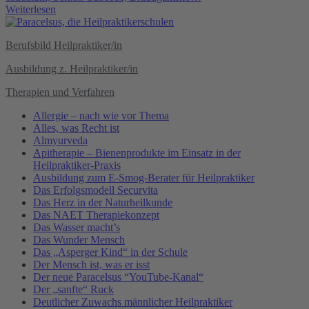
Weiterlesen
Berufsbild Heilpraktiker/in
Ausbildung z. Heilpraktiker/in
Therapien und Verfahren
Allergie – nach wie vor Thema
Alles, was Recht ist
Almyurveda
Apitherapie – Bienenprodukte im Einsatz in der
Heilpraktiker-Praxis
Ausbildung zum E-Smog-Berater für Heilpraktiker
Das Erfolgsmodell Securvita
Das Herz in der Naturheilkunde
Das NAET Therapiekonzept
Das Wasser macht’s
Das Wunder Mensch
Das „Asperger Kind“ in der Schule
Der Mensch ist, was er isst
Der neue Paracelsus “YouTube-Kanal“
Der „sanfte“ Ruck
Deutlicher Zuwachs männlicher Heilpraktiker