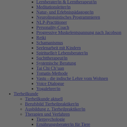
Lernberater/in & Lerntherapeut/in
Meditationsleiter/in
Natur- und Erlebnispädagoge/in
Neurolinguistisches Programmieren
NLP-Practitioner
Personality-Coach
Progressive Muskelentspannung nach Jacobson
Reiki
Schamanismus
Seelenarbeit mit Kindern
Spirituelle/r Lebensberater/in
Suchttherapeut/in
Systemische Beratung
Tai Chi Ch’uan
Tomatis-Methode
Vastu - die indische Lehre vom Wohnen
Voice Dialogue
Yogalehrer/in
Tierheilkunde
Tierheilkunde aktuell
Berufsbild Tierheilpraktiker/in
Ausbildung z. Tierheilpraktiker/in
Therapien und Verfahren
Tierpsychologie
Ernährungsberater/in für Tiere