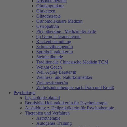
Nosodentherapie
Ohrakupunktur
Ohrkerzen
Oligotherapie
Orthomolekulare Medizin
Osteopath/in
Phytotherapie - Medizin der Erde
Qi Gong-Therapeuten/in
Rückenbehandlung
Schmerztherapeut/in
Sportheilpraktiker/in
Steinheilkunde
Traditionelle Chinesische Medizin TCM
Weight Coach
Well-Aging-Berater/in
Wellness- und Naturkosmetiker
Wellnesstrainer/in
Wirbelsäulentherapie nach Dorn und Breuß
Psychologie
Psychologie aktuell
Berufsbild Heilpraktiker/in für Psychotherapie
Ausbildung z. Heilpraktiker/in für Psychotherapie
Therapien und Verfahren
Astrotherapie
Autogenes Training