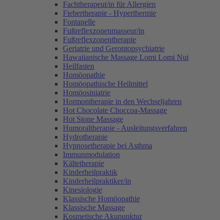
Fachtherapeut/in für Allergien
Fiebertherapie - Hyperthermie
Fontanelle
Fußreflexzonenmasseur/in
Fußreflexzonentherapie
Geriatrie und Gerontopsychiatrie
Hawaiianische Massage Lomi Lomi Nui
Heilfasten
Homöopathie
Homöopathische Heilmittel
Homöosiniatrie
Hormontherapie in den Wechseljahren
Hot Chocolate Choccoa-Massage
Hot Stone Massage
Humoraltherapie - Ausleitungsverfahren
Hydrotherapie
Hypnosetherapie bei Asthma
Immunmodulation
Kältetherapie
Kinderheilpraktik
Kinderheilpraktiker/in
Kinesiologie
Klassische Homöopathie
Klassische Massage
Kosmetische Akupunktur