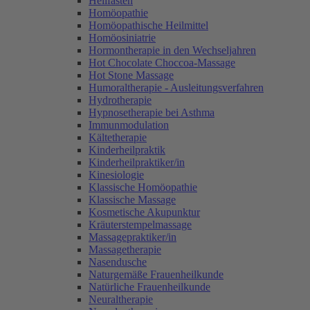
Heilfasten
Homöopathie
Homöopathische Heilmittel
Homöosiniatrie
Hormontherapie in den Wechseljahren
Hot Chocolate Choccoa-Massage
Hot Stone Massage
Humoraltherapie - Ausleitungsverfahren
Hydrotherapie
Hypnosetherapie bei Asthma
Immunmodulation
Kältetherapie
Kinderheilpraktik
Kinderheilpraktiker/in
Kinesiologie
Klassische Homöopathie
Klassische Massage
Kosmetische Akupunktur
Kräuterstempelmassage
Massagepraktiker/in
Massagetherapie
Nasendusche
Naturgemäße Frauenheilkunde
Natürliche Frauenheilkunde
Neuraltherapie