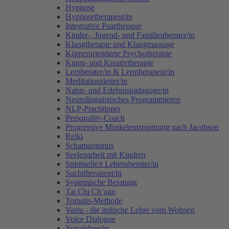
Hypnose
Hypnosetherapeut/in
Integrative Paartherapie
Kinder-, Jugend- und Familienberater/in
Klangtherapie und Klangmassage
Körperorientierte Psychotherapie
Kunst- und Kreativtherapie
Lernberater/in & Lerntherapeut/in
Meditationsleiter/in
Natur- und Erlebnispädagoge/in
Neurolinguistisches Programmieren
NLP-Practitioner
Personality-Coach
Progressive Muskelentspannung nach Jacobson
Reiki
Schamanismus
Seelenarbeit mit Kindern
Spirituelle/r Lebensberater/in
Suchttherapeut/in
Systemische Beratung
Tai Chi Ch’uan
Tomatis-Methode
Vastu - die indische Lehre vom Wohnen
Voice Dialogue
Yogalehrer/in