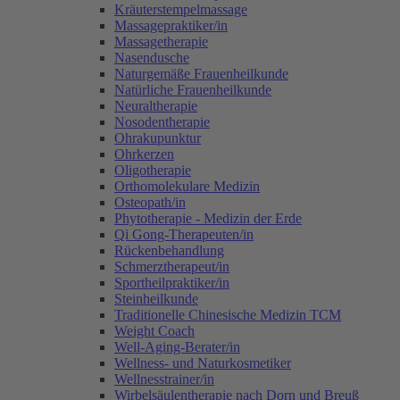
Kräuterstempelmassage
Massagepraktiker/in
Massagetherapie
Nasendusche
Naturgemäße Frauenheilkunde
Natürliche Frauenheilkunde
Neuraltherapie
Nosodentherapie
Ohrakupunktur
Ohrkerzen
Oligotherapie
Orthomolekulare Medizin
Osteopath/in
Phytotherapie - Medizin der Erde
Qi Gong-Therapeuten/in
Rückenbehandlung
Schmerztherapeut/in
Sportheilpraktiker/in
Steinheilkunde
Traditionelle Chinesische Medizin TCM
Weight Coach
Well-Aging-Berater/in
Wellness- und Naturkosmetiker
Wellnesstrainer/in
Wirbelsäulentherapie nach Dorn und Breuß