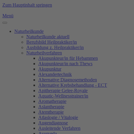
Zum Hauptinhalt springen
Menü
Naturheilkunde
Naturheilkunde aktuell
Berufsbild Heilpraktiker/in
Ausbildung z. Heilpraktiker/in
Naturheilverfahren
Akupunkteur/in für Hebammen
Akupunkteur/in nach Thews
Akupunktur
Alexandertechnik
Alternative Diagnosemethoden
Alternative Krebsbehandlung - ECT
Apitherapie Gelee-Royale
Aquatic-Wellnesstrainer/in
Aromatherapie
Aslantherapie
Atemtherapie
Atlaslogie / Vitalogie
Augendiagnose
Ausleitende Verfahren
Ayurveda