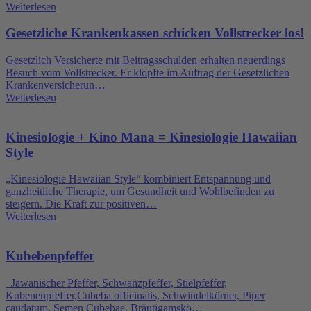
Weiterlesen
Gesetzliche Krankenkassen schicken Vollstrecker los!
Gesetzlich Versicherte mit Beitragsschulden erhalten neuerdings
Besuch vom Vollstrecker. Er klopfte im Auftrag der Gesetzlichen
Krankenversicherun…
Weiterlesen
Kinesiologie + Kino Mana = Kinesiologie Hawaiian
Style
„Kinesiologie Hawaiian Style“ kombiniert Entspannung und
ganzheitliche Therapie, um Gesundheit und Wohlbefinden zu
steigern. Die Kraft zur positiven…
Weiterlesen
Kubebenpfeffer
Jawanischer Pfeffer, Schwanzpfeffer, Stielpfeffer,
Kubenenpfeffer,Cubeba officinalis, Schwindelkörner, Piper
caudatum, Semen Cubebae, Bräutigamskö…