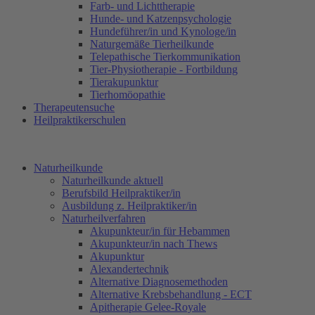
Farb- und Lichttherapie
Hunde- und Katzenpsychologie
Hundeführer/in und Kynologe/in
Naturgemäße Tierheilkunde
Telepathische Tierkommunikation
Tier-Physiotherapie - Fortbildung
Tierakupunktur
Tierhomöopathie
Therapeutensuche
Heilpraktikerschulen
Naturheilkunde
Naturheilkunde aktuell
Berufsbild Heilpraktiker/in
Ausbildung z. Heilpraktiker/in
Naturheilverfahren
Akupunkteur/in für Hebammen
Akupunkteur/in nach Thews
Akupunktur
Alexandertechnik
Alternative Diagnosemethoden
Alternative Krebsbehandlung - ECT
Apitherapie Gelee-Royale