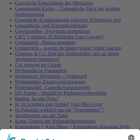
Genetische Entwicklung des Menschen
Genussmittel Kaffee – Erstaunliche Facts mit großem
Suchtpotenzial
Gesetzliche Krankenkassen schicken Vollstrecker los!
Gesundheits- und Präventionsberater
Gewürznelke - Syzygium aromaticum
GKV´s machen 20 Milliarden Euro Gewinn!
Granatapfel - Punica granatum
Grippeviren – warum sie immer wieder krank machen
Groupon & Co: Darf der Heilpraktiker sich an dieser
Werbeform beteiligen?
Gut versorgt im Urlaub
Heilkundliche Naturarbeit
Heilpflanze: Herbstzeit – Quittenzeit
Heilpraktiker-Zusatzversicherungen
Hirtentäschel - Capsella bursa pastoris
HP-Trainer - Mündliche Prüfungsvorbereitung
Impfen: Ja oder Nein?
In 10 Schritten zum Erfolg! Vital-Miro Gym
Ist Pulsatilla wirklich nur ein "Frauenmittel"?
Jungbrunnen aus der Natur
Keine Teilung der Heilpraktikererlaubnis
Kinesiologie + Kino Mana = Kinesiologie Hawaiian Style
Kleinblütige Königskerze - Verbascum thapsus
Kleine Würmer als Wunderheiler