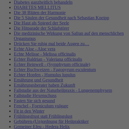
Diabetes ganzheitlich behandeln
DIABETES MELLITUS
Die 38 Blüten der Harmonie
Die 5 Säulen der Gesundheit nach Sebastian Kneipp
Die Haut als Spiegel der Seele
Die Hitparade der Schlafstörer
Die medizinische Wirkung von Safran auf den menschlichen
Organismus
Drücken Sie ruhig mal beide Augen zu…
Echte Aloe - Aloe vera
Echte Melisse - Melissa officinalis
Echter Baldrian - Valeriana officinalis
Echter Beinwell - (Symphytum officinale)
Echter Buchweizen - Fagopyrum esculentum
Echter Hopfen - Humulus lupulus
Ernährung und Gesundheit
Ernährungsberater haben Zukunft
Fallstudie aus der Naturheilpraxis - Lungenemphysem
Fallstudie Hexenschuss
Fasten Sie sich gesund
Fenchel - Foeniculum vulgare
Fit in den Winter
Frühlingsfrust statt Frühlingslust
Gebühren-(Un)ordnung für Heilpraktiker
Gemeiner Efeu - Hedera Helix