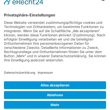
Knoblauch - Allium sativum
Koffein, Schmerzmittel & Medikamente
Körperübung - Meridian Stretching
MRSA-Killerkeime in deutschen Krankenhäusern
NATURHEILKUNDE & PSYCHOTHERAPIE HEUTE
Natürliche Anti-Falten-Wunderwaffe: Hyaluron
Natürliche Apotheke – Heilpflanze Ingwer
Olivenöl - nicht nur ein Lebensmittel
Berufsbild Heilpraktiker
Ausbildung z. Heilpraktiker/in
Therapien und Verfahren
HEILPRAKTIKER
Partner - Marktplatz
Suche