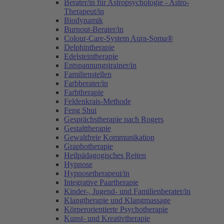
Berater/in für Astropsychologie - Astro-
Therapeut/in
Biodynamik
Burnout-Berater/in
Colour-Care-System Aura-Soma®
Delphintherapie
Edelsteintherapie
Entspannungstrainer/in
Familienstellen
Farbberater/in
Farbtherapie
Feldenkrais-Methode
Feng Shui
Gesprächstherapie nach Rogers
Gestalttherapie
Gewaltfreie Kommunikation
Graphotherapie
Heilpädagogisches Reiten
Hypnose
Hypnosetherapeut/in
Integrative Paartherapie
Kinder-, Jugend- und Familienberater/in
Klangtherapie und Klangmassage
Körperorientierte Psychotherapie
Kunst- und Kreativtherapie