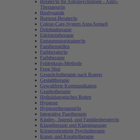
Berater/in für Astropsychologie - Astro-
Therapeut/in
Biodynamik
Burnout-Berater/in
Colour-Care-System Aura-Soma®
Delphintherapie
Edelsteintherapie
Entspannungstrainer/in
Familienstellen
Farbberater/in
Farbtherapie
Feldenkrais-Methode
Feng Shui
Gesprächstherapie nach Rogers
Gestalttherapie
Gewaltfreie Kommunikation
Graphotherapie
Heilpädagogisches Reiten
Hypnose
Hypnosetherapeut/in
Integrative Paartherapie
Kinder-, Jugend- und Familienberater/in
Klangtherapie und Klangmassage
Körperorientierte Psychotherapie
Kunst- und Kreativtherapie