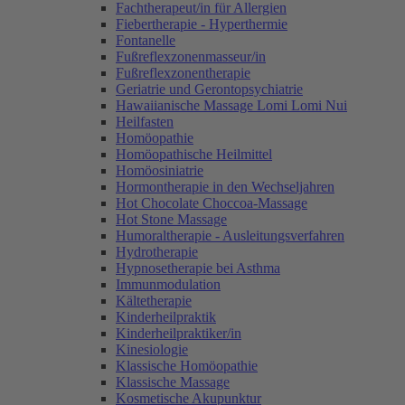
Fachtherapeut/in für Allergien
Fiebertherapie - Hyperthermie
Fontanelle
Fußreflexzonenmasseur/in
Fußreflexzonentherapie
Geriatrie und Gerontopsychiatrie
Hawaiianische Massage Lomi Lomi Nui
Heilfasten
Homöopathie
Homöopathische Heilmittel
Homöosiniatrie
Hormontherapie in den Wechseljahren
Hot Chocolate Choccoa-Massage
Hot Stone Massage
Humoraltherapie - Ausleitungsverfahren
Hydrotherapie
Hypnosetherapie bei Asthma
Immunmodulation
Kältetherapie
Kinderheilpraktik
Kinderheilpraktiker/in
Kinesiologie
Klassische Homöopathie
Klassische Massage
Kosmetische Akupunktur