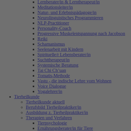
Lernberater/in & Lerntherapeut/in
Meditationsleiter/in
Natur- und Erlebnispädagoge/in
Neurolinguistisches Programmieren
NLP-Practitioner
Personality-Coach
Progressive Muskelentspannung nach Jacobson
Reiki
Schamanismus
Seelenarbeit mit Kindern
Spirituelle/r Lebensberater/in
Suchttherapeut/in
Systemische Beratung
Tai Chi Ch’uan
Tomatis-Methode
Vastu - die indische Lehre vom Wohnen
Voice Dialogue
Yogalehrer/in
Tierheilkunde
Tierheilkunde aktuell
Berufsbild Tierheilpraktiker/in
Ausbildung z. Tierheilpraktiker/in
Therapien und Verfahren
Tierpsychologie
Ernährungsberater/in für Tiere