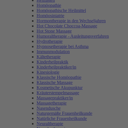
Heilfasten
Homöopathie
Homöopathische Heilmittel
Homöosiniatrie
Hormontherapie in den Wechseljahren
Hot Chocolate Choccoa-Massage
Hot Stone Massage
Humoraltherapie - Ausleitungsverfahren
Hydrotherapie
Hypnosetherapie bei Asthma
Immunmodulation
Kältetherapie
Kinderheilpraktik
Kinderheilpraktiker/in
Kinesiologie
Klassische Homöopathie
Klassische Massage
Kosmetische Akupunktur
Kräuterstempelmassage
Massagepraktiker/in
Massagetherapie
Nasendusche
Naturgemäße Frauenheilkunde
Natürliche Frauenheilkunde
Neuraltherapie