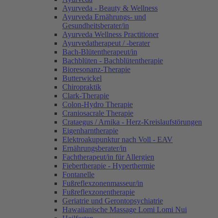
Ayurveda - Beauty & Wellness
Ayurveda Ernährungs- und
Gesundheitsberater/in
Ayurveda Wellness Practitioner
Ayurvedatherapeut / -berater
Bach-Blütentherapeut/in
Bachblüten - Bachblütentherapie
Bioresonanz-Therapie
Butterwickel
Chiropraktik
Clark-Therapie
Colon-Hydro Therapie
Craniosacrale Therapie
Crataegus / Arnika - Herz-Kreislaufstörungen
Eigenharntherapie
Elektroakupunktur nach Voll - EAV
Ernährungsberater/in
Fachtherapeut/in für Allergien
Fiebertherapie - Hyperthermie
Fontanelle
Fußreflexzonenmasseur/in
Fußreflexzonentherapie
Geriatrie und Gerontopsychiatrie
Hawaiianische Massage Lomi Lomi Nui