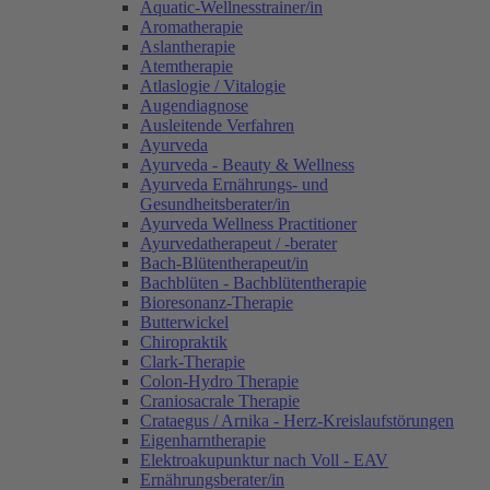
Aquatic-Wellnesstrainer/in
Aromatherapie
Aslantherapie
Atemtherapie
Atlaslogie / Vitalogie
Augendiagnose
Ausleitende Verfahren
Ayurveda
Ayurveda - Beauty & Wellness
Ayurveda Ernährungs- und
Gesundheitsberater/in
Ayurveda Wellness Practitioner
Ayurvedatherapeut / -berater
Bach-Blütentherapeut/in
Bachblüten - Bachblütentherapie
Bioresonanz-Therapie
Butterwickel
Chiropraktik
Clark-Therapie
Colon-Hydro Therapie
Craniosacrale Therapie
Crataegus / Arnika - Herz-Kreislaufstörungen
Eigenharntherapie
Elektroakupunktur nach Voll - EAV
Ernährungsberater/in