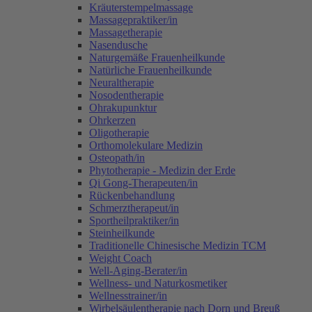
Kräuterstempelmassage
Massagepraktiker/in
Massagetherapie
Nasendusche
Naturgemäße Frauenheilkunde
Natürliche Frauenheilkunde
Neuraltherapie
Nosodentherapie
Ohrakupunktur
Ohrkerzen
Oligotherapie
Orthomolekulare Medizin
Osteopath/in
Phytotherapie - Medizin der Erde
Qi Gong-Therapeuten/in
Rückenbehandlung
Schmerztherapeut/in
Sportheilpraktiker/in
Steinheilkunde
Traditionelle Chinesische Medizin TCM
Weight Coach
Well-Aging-Berater/in
Wellness- und Naturkosmetiker
Wellnesstrainer/in
Wirbelsäulentherapie nach Dorn und Breuß