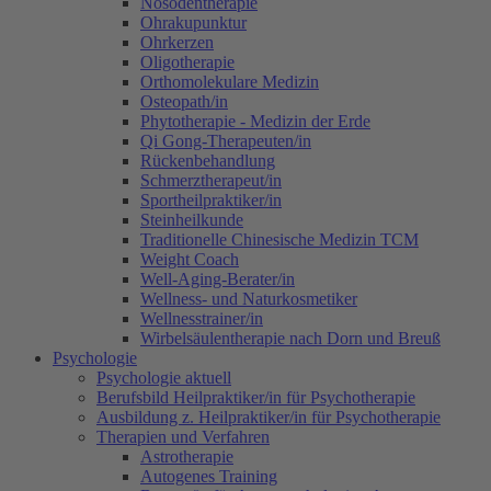
Nosodentherapie
Ohrakupunktur
Ohrkerzen
Oligotherapie
Orthomolekulare Medizin
Osteopath/in
Phytotherapie - Medizin der Erde
Qi Gong-Therapeuten/in
Rückenbehandlung
Schmerztherapeut/in
Sportheilpraktiker/in
Steinheilkunde
Traditionelle Chinesische Medizin TCM
Weight Coach
Well-Aging-Berater/in
Wellness- und Naturkosmetiker
Wellnesstrainer/in
Wirbelsäulentherapie nach Dorn und Breuß
Psychologie
Psychologie aktuell
Berufsbild Heilpraktiker/in für Psychotherapie
Ausbildung z. Heilpraktiker/in für Psychotherapie
Therapien und Verfahren
Astrotherapie
Autogenes Training