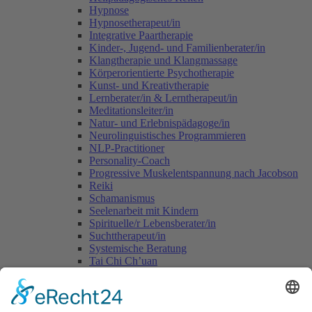
Hypnose
Hypnosetherapeut/in
Integrative Paartherapie
Kinder-, Jugend- und Familienberater/in
Klangtherapie und Klangmassage
Körperorientierte Psychotherapie
Kunst- und Kreativtherapie
Lernberater/in & Lerntherapeut/in
Meditationsleiter/in
Natur- und Erlebnispädagoge/in
Neurolinguistisches Programmieren
NLP-Practitioner
Personality-Coach
Progressive Muskelentspannung nach Jacobson
Reiki
Schamanismus
Seelenarbeit mit Kindern
Spirituelle/r Lebensberater/in
Suchttherapeut/in
Systemische Beratung
Tai Chi Ch’uan
Tomatis-Methode
Vastu - die indische Lehre vom Wohnen
Voice Dialogue
Yogalehrer/in