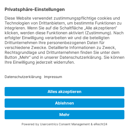
Tierheilkunde
Tierheilkunde aktuell
Berufsbild Tierheilpraktiker/in
Ausbildung z. Tierheilpraktiker/in
Therapien und Verfahren
Tierpsychologie
Ernährungsberater/in für Tiere
Farb- und Lichttherapie
Hunde- und Katzenpsychologie
Hundeführer/in und Kynologe/in
Naturgemäße Tierheilkunde
Telepathische Tierkommunikation
Tier-Physiotherapie - Fortbildung
Tierakupunktur
Tierhomöopathie
Therapeutensuche
Heilpraktikerschulen
Naturheilkunde
Naturheilverfahren
Atlaslogie / Vitalogie
HEILPRAKTIKER
Partner - Marktplatz
Suche
Impressum
Datenschutzerklärung
Heilpraktikerschule
CBD