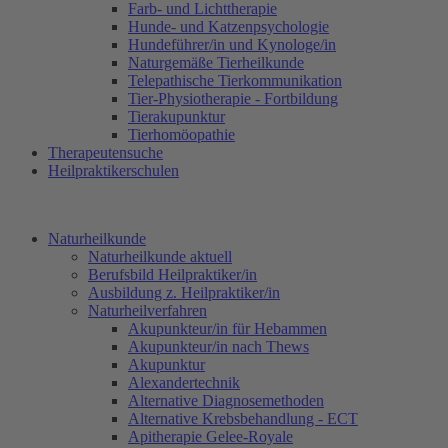
Farb- und Lichttherapie
Hunde- und Katzenpsychologie
Hundeführer/in und Kynologe/in
Naturgemäße Tierheilkunde
Telepathische Tierkommunikation
Tier-Physiotherapie - Fortbildung
Tierakupunktur
Tierhomöopathie
Therapeutensuche
Heilpraktikerschulen
Naturheilkunde
Naturheilkunde aktuell
Berufsbild Heilpraktiker/in
Ausbildung z. Heilpraktiker/in
Naturheilverfahren
Akupunkteur/in für Hebammen
Akupunkteur/in nach Thews
Akupunktur
Alexandertechnik
Alternative Diagnosemethoden
Alternative Krebsbehandlung - ECT
Apitherapie Gelee-Royale