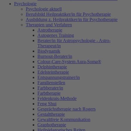
Psychologie
Psychologie aktuell
Berufsbild Heilpraktiker/in für Psychotherapie
Ausbildung z. Heilpraktiker/in für Psychotherapie
Therapien und Verfahren
Astrotherapie
Autogenes Training
Berater/in für Astropsychologie - Astro-
Therapeut/in
Biodynamik
Burnout-Berater/in
Colour-Care-System Aura-Soma®
Delphintherapie
Edelsteintherapie
Entspannungstrainer/in
Familienstellen
Farbberater/in
Farbtherapie
Feldenkrais-Methode
Feng Shui
Gesprächstherapie nach Rogers
Gestalttherapie
Gewaltfreie Kommunikation
Graphotherapie
Heilpädagogisches Reiten