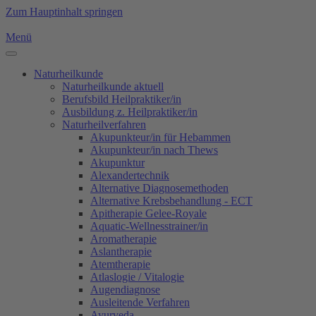
Zum Hauptinhalt springen
Menü
Naturheilkunde
Naturheilkunde aktuell
Berufsbild Heilpraktiker/in
Ausbildung z. Heilpraktiker/in
Naturheilverfahren
Akupunkteur/in für Hebammen
Akupunkteur/in nach Thews
Akupunktur
Alexandertechnik
Alternative Diagnosemethoden
Alternative Krebsbehandlung - ECT
Apitherapie Gelee-Royale
Aquatic-Wellnesstrainer/in
Aromatherapie
Aslantherapie
Atemtherapie
Atlaslogie / Vitalogie
Augendiagnose
Ausleitende Verfahren
Ayurveda