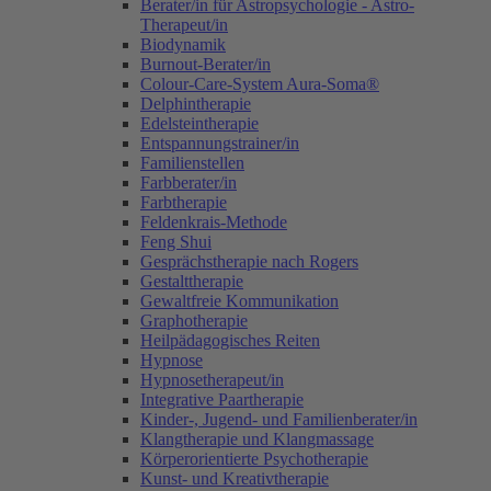
Berater/in für Astropsychologie - Astro-
Therapeut/in
Biodynamik
Burnout-Berater/in
Colour-Care-System Aura-Soma®
Delphintherapie
Edelsteintherapie
Entspannungstrainer/in
Familienstellen
Farbberater/in
Farbtherapie
Feldenkrais-Methode
Feng Shui
Gesprächstherapie nach Rogers
Gestalttherapie
Gewaltfreie Kommunikation
Graphotherapie
Heilpädagogisches Reiten
Hypnose
Hypnosetherapeut/in
Integrative Paartherapie
Kinder-, Jugend- und Familienberater/in
Klangtherapie und Klangmassage
Körperorientierte Psychotherapie
Kunst- und Kreativtherapie