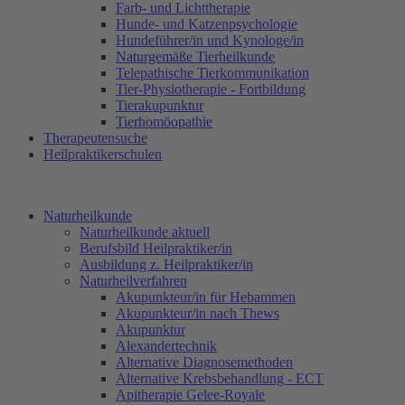
Farb- und Lichttherapie
Hunde- und Katzenpsychologie
Hundeführer/in und Kynologe/in
Naturgemäße Tierheilkunde
Telepathische Tierkommunikation
Tier-Physiotherapie - Fortbildung
Tierakupunktur
Tierhomöopathie
Therapeutensuche
Heilpraktikerschulen
Naturheilkunde
Naturheilkunde aktuell
Berufsbild Heilpraktiker/in
Ausbildung z. Heilpraktiker/in
Naturheilverfahren
Akupunkteur/in für Hebammen
Akupunkteur/in nach Thews
Akupunktur
Alexandertechnik
Alternative Diagnosemethoden
Alternative Krebsbehandlung - ECT
Apitherapie Gelee-Royale