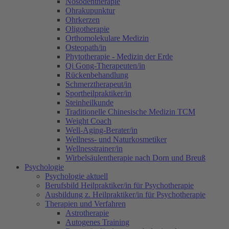
Nosodentherapie
Ohrakupunktur
Ohrkerzen
Oligotherapie
Orthomolekulare Medizin
Osteopath/in
Phytotherapie - Medizin der Erde
Qi Gong-Therapeuten/in
Rückenbehandlung
Schmerztherapeut/in
Sportheilpraktiker/in
Steinheilkunde
Traditionelle Chinesische Medizin TCM
Weight Coach
Well-Aging-Berater/in
Wellness- und Naturkosmetiker
Wellnesstrainer/in
Wirbelsäulentherapie nach Dorn und Breuß
Psychologie
Psychologie aktuell
Berufsbild Heilpraktiker/in für Psychotherapie
Ausbildung z. Heilpraktiker/in für Psychotherapie
Therapien und Verfahren
Astrotherapie
Autogenes Training