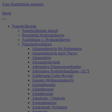
Zum Hauptinhalt springen
Menü
Naturheilkunde
Naturheilkunde aktuell
Berufsbild Heilpraktiker/in
Ausbildung z. Heilpraktiker/in
Naturheilverfahren
Akupunkteur/in für Hebammen
Akupunkteur/in nach Thews
Akupunktur
Alexandertechnik
Alternative Diagnosemethoden
Alternative Krebsbehandlung - ECT
Apitherapie Gelee-Royale
Aquatic-Wellnesstrainer/in
Aromatherapie
Aslantherapie
Atemtherapie
Atlaslogie / Vitalogie
Augendiagnose
Ausleitende Verfahren
Ayurveda