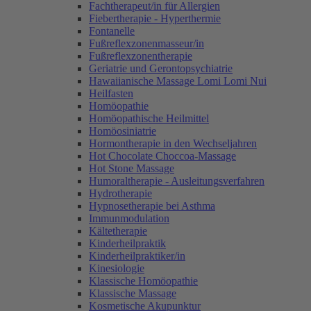
Fachtherapeut/in für Allergien
Fiebertherapie - Hyperthermie
Fontanelle
Fußreflexzonenmasseur/in
Fußreflexzonentherapie
Geriatrie und Gerontopsychiatrie
Hawaiianische Massage Lomi Lomi Nui
Heilfasten
Homöopathie
Homöopathische Heilmittel
Homöosiniatrie
Hormontherapie in den Wechseljahren
Hot Chocolate Choccoa-Massage
Hot Stone Massage
Humoraltherapie - Ausleitungsverfahren
Hydrotherapie
Hypnosetherapie bei Asthma
Immunmodulation
Kältetherapie
Kinderheilpraktik
Kinderheilpraktiker/in
Kinesiologie
Klassische Homöopathie
Klassische Massage
Kosmetische Akupunktur