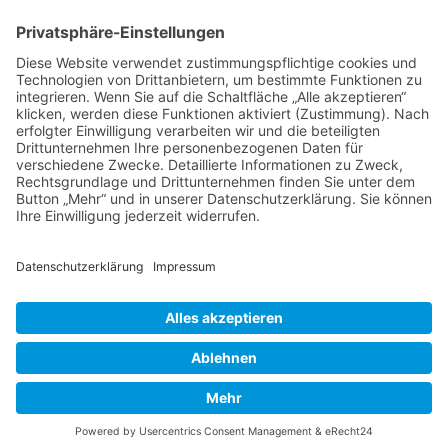
Tierheilkunde
Tierheilkunde aktuell
Berufsbild Tierheilpraktiker/in
Ausbildung z. Tierheilpraktiker/in
Therapien und Verfahren
Tierpsychologie
Ernährungsberater/in für Tiere
Farb- und Lichttherapie
Hunde- und Katzenpsychologie
Hundeführer/in und Kynologe/in
Naturgemäße Tierheilkunde
Telepathische Tierkommunikation
Tier-Physiotherapie - Fortbildung
Tierakupunktur
Tierhomöopathie
Therapeutensuche
Heilpraktikerschulen
Naturheilkunde
Naturheilverfahren
Akupunktur
HEILPRAKTIKER
Partner - Marktplatz
Suche
Impressum
Datenschutzerklärung
Heilpraktikerschule
CBD