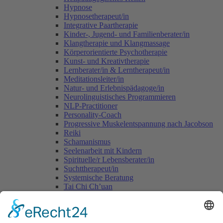
Hypnose
Hypnosetherapeut/in
Integrative Paartherapie
Kinder-, Jugend- und Familienberater/in
Klangtherapie und Klangmassage
Körperorientierte Psychotherapie
Kunst- und Kreativtherapie
Lernberater/in & Lerntherapeut/in
Meditationsleiter/in
Natur- und Erlebnispädagoge/in
Neurolinguistisches Programmieren
NLP-Practitioner
Personality-Coach
Progressive Muskelentspannung nach Jacobson
Reiki
Schamanismus
Seelenarbeit mit Kindern
Spirituelle/r Lebensberater/in
Suchttherapeut/in
Systemische Beratung
Tai Chi Ch’uan
Tomatis-Methode
Vastu - die indische Lehre vom Wohnen
Voice Dialogue
Yogalehrer/in