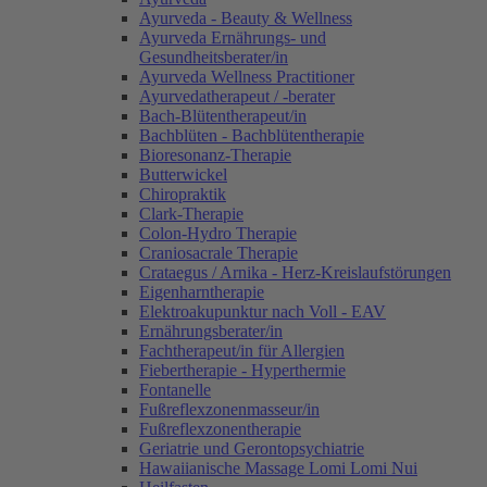
Ayurveda - Beauty & Wellness
Ayurveda Ernährungs- und
Gesundheitsberater/in
Ayurveda Wellness Practitioner
Ayurvedatherapeut / -berater
Bach-Blütentherapeut/in
Bachblüten - Bachblütentherapie
Bioresonanz-Therapie
Butterwickel
Chiropraktik
Clark-Therapie
Colon-Hydro Therapie
Craniosacrale Therapie
Crataegus / Arnika - Herz-Kreislaufstörungen
Eigenharntherapie
Elektroakupunktur nach Voll - EAV
Ernährungsberater/in
Fachtherapeut/in für Allergien
Fiebertherapie - Hyperthermie
Fontanelle
Fußreflexzonenmasseur/in
Fußreflexzonentherapie
Geriatrie und Gerontopsychiatrie
Hawaiianische Massage Lomi Lomi Nui