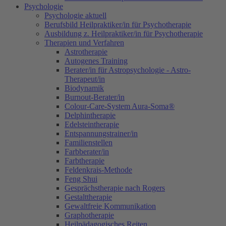
Psychologie
Psychologie aktuell
Berufsbild Heilpraktiker/in für Psychotherapie
Ausbildung z. Heilpraktiker/in für Psychotherapie
Therapien und Verfahren
Astrotherapie
Autogenes Training
Berater/in für Astropsychologie - Astro-
Therapeut/in
Biodynamik
Burnout-Berater/in
Colour-Care-System Aura-Soma®
Delphintherapie
Edelsteintherapie
Entspannungstrainer/in
Familienstellen
Farbberater/in
Farbtherapie
Feldenkrais-Methode
Feng Shui
Gesprächstherapie nach Rogers
Gestalttherapie
Gewaltfreie Kommunikation
Graphotherapie
Heilpädagogisches Reiten