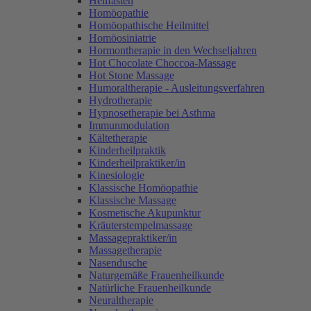
Heilfasten
Homöopathie
Homöopathische Heilmittel
Homöosiniatrie
Hormontherapie in den Wechseljahren
Hot Chocolate Choccoa-Massage
Hot Stone Massage
Humoraltherapie - Ausleitungsverfahren
Hydrotherapie
Hypnosetherapie bei Asthma
Immunmodulation
Kältetherapie
Kinderheilpraktik
Kinderheilpraktiker/in
Kinesiologie
Klassische Homöopathie
Klassische Massage
Kosmetische Akupunktur
Kräuterstempelmassage
Massagepraktiker/in
Massagetherapie
Nasendusche
Naturgemäße Frauenheilkunde
Natürliche Frauenheilkunde
Neuraltherapie