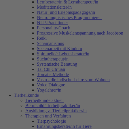
Lernberater/in & Lerntherapeut/in
Meditationsleiter/in
Natur- und Erlebnispädagoge/in
Neurolinguistisches Programmieren
NLP-Practitioner
Personality-Coach
Progressive Muskelentspannung nach Jacobson
Reiki
Schamanismus
Seelenarbeit mit Kindern
Spirituelle/r Lebensberater/in
Suchttherapeut/in
Systemische Beratung
Tai Chi Ch’uan
Tomatis-Methode
Vastu - die indische Lehre vom Wohnen
Voice Dialogue
Yogalehrer/in
Tierheilkunde
Tierheilkunde aktuell
Berufsbild Tierheilpraktiker/in
Ausbildung z. Tierheilpraktiker/in
Therapien und Verfahren
Tierpsychologie
Ernährungsberater/in für Tiere