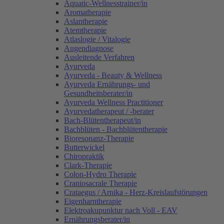
Aquatic-Wellnesstrainer/in
Aromatherapie
Aslantherapie
Atemtherapie
Atlaslogie / Vitalogie
Augendiagnose
Ausleitende Verfahren
Ayurveda
Ayurveda - Beauty & Wellness
Ayurveda Ernährungs- und
Gesundheitsberater/in
Ayurveda Wellness Practitioner
Ayurvedatherapeut / -berater
Bach-Blütentherapeut/in
Bachblüten - Bachblütentherapie
Bioresonanz-Therapie
Butterwickel
Chiropraktik
Clark-Therapie
Colon-Hydro Therapie
Craniosacrale Therapie
Crataegus / Arnika - Herz-Kreislaufstörungen
Eigenharntherapie
Elektroakupunktur nach Voll - EAV
Ernährungsberater/in