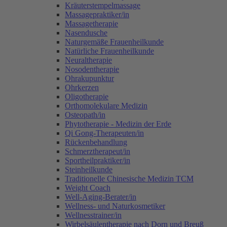
Kräuterstempelmassage
Massagepraktiker/in
Massagetherapie
Nasendusche
Naturgemäße Frauenheilkunde
Natürliche Frauenheilkunde
Neuraltherapie
Nosodentherapie
Ohrakupunktur
Ohrkerzen
Oligotherapie
Orthomolekulare Medizin
Osteopath/in
Phytotherapie - Medizin der Erde
Qi Gong-Therapeuten/in
Rückenbehandlung
Schmerztherapeut/in
Sportheilpraktiker/in
Steinheilkunde
Traditionelle Chinesische Medizin TCM
Weight Coach
Well-Aging-Berater/in
Wellness- und Naturkosmetiker
Wellnesstrainer/in
Wirbelsäulentherapie nach Dorn und Breuß