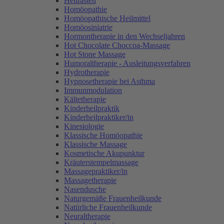
Heilfasten
Homöopathie
Homöopathische Heilmittel
Homöosiniatrie
Hormontherapie in den Wechseljahren
Hot Chocolate Choccoa-Massage
Hot Stone Massage
Humoraltherapie - Ausleitungsverfahren
Hydrotherapie
Hypnosetherapie bei Asthma
Immunmodulation
Kältetherapie
Kinderheilpraktik
Kinderheilpraktiker/in
Kinesiologie
Klassische Homöopathie
Klassische Massage
Kosmetische Akupunktur
Kräuterstempelmassage
Massagepraktiker/in
Massagetherapie
Nasendusche
Naturgemäße Frauenheilkunde
Natürliche Frauenheilkunde
Neuraltherapie