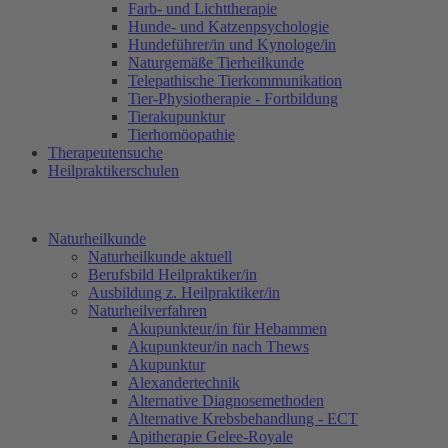
Farb- und Lichttherapie
Hunde- und Katzenpsychologie
Hundeführer/in und Kynologe/in
Naturgemäße Tierheilkunde
Telepathische Tierkommunikation
Tier-Physiotherapie - Fortbildung
Tierakupunktur
Tierhomöopathie
Therapeutensuche
Heilpraktikerschulen
Naturheilkunde
Naturheilkunde aktuell
Berufsbild Heilpraktiker/in
Ausbildung z. Heilpraktiker/in
Naturheilverfahren
Akupunkteur/in für Hebammen
Akupunkteur/in nach Thews
Akupunktur
Alexandertechnik
Alternative Diagnosemethoden
Alternative Krebsbehandlung - ECT
Apitherapie Gelee-Royale