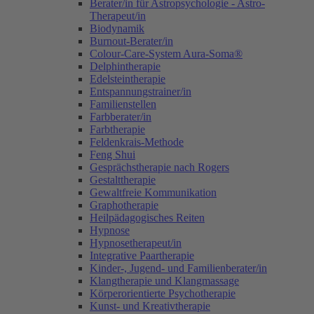
Berater/in für Astropsychologie - Astro-
Therapeut/in
Biodynamik
Burnout-Berater/in
Colour-Care-System Aura-Soma®
Delphintherapie
Edelsteintherapie
Entspannungstrainer/in
Familienstellen
Farbberater/in
Farbtherapie
Feldenkrais-Methode
Feng Shui
Gesprächstherapie nach Rogers
Gestalttherapie
Gewaltfreie Kommunikation
Graphotherapie
Heilpädagogisches Reiten
Hypnose
Hypnosetherapeut/in
Integrative Paartherapie
Kinder-, Jugend- und Familienberater/in
Klangtherapie und Klangmassage
Körperorientierte Psychotherapie
Kunst- und Kreativtherapie