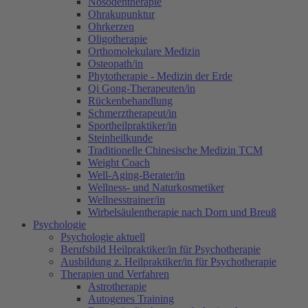
Nosodentherapie
Ohrakupunktur
Ohrkerzen
Oligotherapie
Orthomolekulare Medizin
Osteopath/in
Phytotherapie - Medizin der Erde
Qi Gong-Therapeuten/in
Rückenbehandlung
Schmerztherapeut/in
Sportheilpraktiker/in
Steinheilkunde
Traditionelle Chinesische Medizin TCM
Weight Coach
Well-Aging-Berater/in
Wellness- und Naturkosmetiker
Wellnesstrainer/in
Wirbelsäulentherapie nach Dorn und Breuß
Psychologie
Psychologie aktuell
Berufsbild Heilpraktiker/in für Psychotherapie
Ausbildung z. Heilpraktiker/in für Psychotherapie
Therapien und Verfahren
Astrotherapie
Autogenes Training