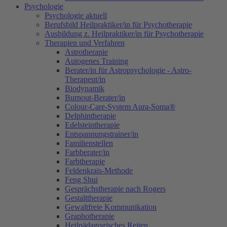
Psychologie
Psychologie aktuell
Berufsbild Heilpraktiker/in für Psychotherapie
Ausbildung z. Heilpraktiker/in für Psychotherapie
Therapien und Verfahren
Astrotherapie
Autogenes Training
Berater/in für Astropsychologie - Astro-
Therapeut/in
Biodynamik
Burnout-Berater/in
Colour-Care-System Aura-Soma®
Delphintherapie
Edelsteintherapie
Entspannungstrainer/in
Familienstellen
Farbberater/in
Farbtherapie
Feldenkrais-Methode
Feng Shui
Gesprächstherapie nach Rogers
Gestalttherapie
Gewaltfreie Kommunikation
Graphotherapie
Heilpädagogisches Reiten