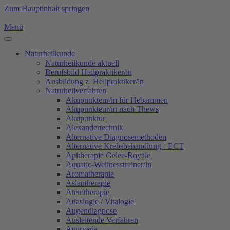
Zum Hauptinhalt springen
Menü
Naturheilkunde
Naturheilkunde aktuell
Berufsbild Heilpraktiker/in
Ausbildung z. Heilpraktiker/in
Naturheilverfahren
Akupunkteur/in für Hebammen
Akupunkteur/in nach Thews
Akupunktur
Alexandertechnik
Alternative Diagnosemethoden
Alternative Krebsbehandlung - ECT
Apitherapie Gelee-Royale
Aquatic-Wellnesstrainer/in
Aromatherapie
Aslantherapie
Atemtherapie
Atlaslogie / Vitalogie
Augendiagnose
Ausleitende Verfahren
Ayurveda