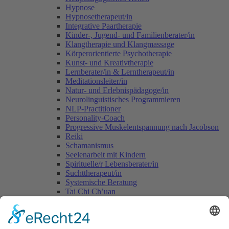
Hypnose
Hypnosetherapeut/in
Integrative Paartherapie
Kinder-, Jugend- und Familienberater/in
Klangtherapie und Klangmassage
Körperorientierte Psychotherapie
Kunst- und Kreativtherapie
Lernberater/in & Lerntherapeut/in
Meditationsleiter/in
Natur- und Erlebnispädagoge/in
Neurolinguistisches Programmieren
NLP-Practitioner
Personality-Coach
Progressive Muskelentspannung nach Jacobson
Reiki
Schamanismus
Seelenarbeit mit Kindern
Spirituelle/r Lebensberater/in
Suchttherapeut/in
Systemische Beratung
Tai Chi Ch’uan
Tomatis-Methode
Vastu - die indische Lehre vom Wohnen
Voice Dialogue
Yogalehrer/in