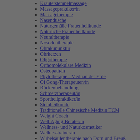
Kräuterstempelmassage
Massagepraktiker/in
Massagetherapie
Nasendusche
Naturgemäße Frauenheilkunde
Natürliche Frauenheilkunde
Neuraltherapie
Nosodentherapie
Ohrakupunktur
Ohrkerzen
Oligotherapie
Orthomolekulare Medizin
Osteopath/in
Phytotherapie - Medizin der Erde
Qi Gong-Therapeuten/in
Rückenbehandlung
Schmerztherapeut/in
Sportheilpraktiker/in
Steinheilkunde
Traditionelle Chinesische Medizin TCM
Weight Coach
Well-Aging-Berater/in
Wellness- und Naturkosmetiker
Wellnesstrainer/in
Wirbelsäulentherapie nach Dorn und Breuß