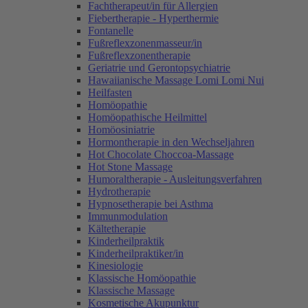
Fachtherapeut/in für Allergien
Fiebertherapie - Hyperthermie
Fontanelle
Fußreflexzonenmasseur/in
Fußreflexzonentherapie
Geriatrie und Gerontopsychiatrie
Hawaiianische Massage Lomi Lomi Nui
Heilfasten
Homöopathie
Homöopathische Heilmittel
Homöosiniatrie
Hormontherapie in den Wechseljahren
Hot Chocolate Choccoa-Massage
Hot Stone Massage
Humoraltherapie - Ausleitungsverfahren
Hydrotherapie
Hypnosetherapie bei Asthma
Immunmodulation
Kältetherapie
Kinderheilpraktik
Kinderheilpraktiker/in
Kinesiologie
Klassische Homöopathie
Klassische Massage
Kosmetische Akupunktur