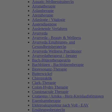
Aquatic-Wellnesstrainer/in
Aromatherapie
Aslantherapie
Atemtherapie
Atlaslogie / Vitalogie
Augendiagnose
Ausleitende Verfahren
Ayurveda
Ayurveda - Beauty & Wellness
Ayurveda Ernährungs- und
Gesundheitsberater/in
Ayurveda Wellness Practitioner
Ayurvedatherapeut / -berater
Bach-Blütentherapeut/in
Bachblüten - Bachblütentherapie
Bioresonanz-Therapie
Butterwickel
Chiropraktik
Clark-Therapie
Colon-Hydro Therapie
Craniosacrale Therapie
Crataegus / Arnika - Herz-Kreislaufstörungen
Eigenharntherapie
Elektroakupunktur nach Voll - EAV
Ernährungsberater/in