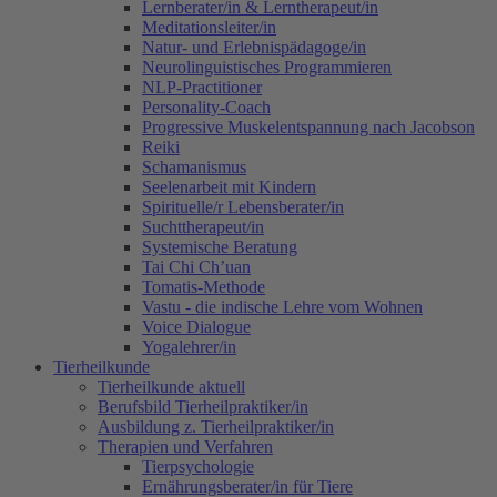
Lernberater/in & Lerntherapeut/in
Meditationsleiter/in
Natur- und Erlebnispädagoge/in
Neurolinguistisches Programmieren
NLP-Practitioner
Personality-Coach
Progressive Muskelentspannung nach Jacobson
Reiki
Schamanismus
Seelenarbeit mit Kindern
Spirituelle/r Lebensberater/in
Suchttherapeut/in
Systemische Beratung
Tai Chi Ch’uan
Tomatis-Methode
Vastu - die indische Lehre vom Wohnen
Voice Dialogue
Yogalehrer/in
Tierheilkunde
Tierheilkunde aktuell
Berufsbild Tierheilpraktiker/in
Ausbildung z. Tierheilpraktiker/in
Therapien und Verfahren
Tierpsychologie
Ernährungsberater/in für Tiere