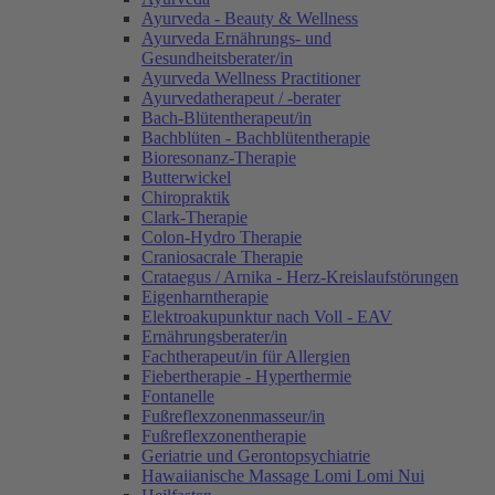
Ayurveda - Beauty & Wellness
Ayurveda Ernährungs- und
Gesundheitsberater/in
Ayurveda Wellness Practitioner
Ayurvedatherapeut / -berater
Bach-Blütentherapeut/in
Bachblüten - Bachblütentherapie
Bioresonanz-Therapie
Butterwickel
Chiropraktik
Clark-Therapie
Colon-Hydro Therapie
Craniosacrale Therapie
Crataegus / Arnika - Herz-Kreislaufstörungen
Eigenharntherapie
Elektroakupunktur nach Voll - EAV
Ernährungsberater/in
Fachtherapeut/in für Allergien
Fiebertherapie - Hyperthermie
Fontanelle
Fußreflexzonenmasseur/in
Fußreflexzonentherapie
Geriatrie und Gerontopsychiatrie
Hawaiianische Massage Lomi Lomi Nui