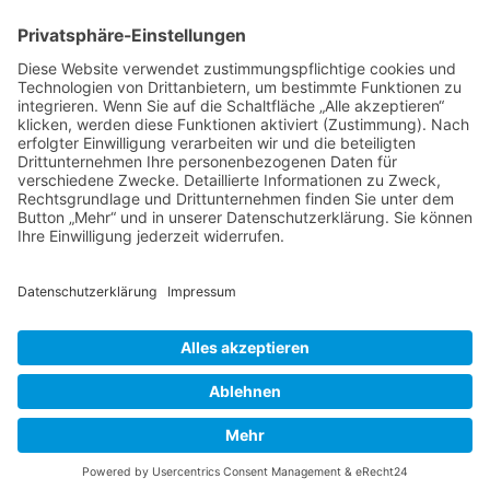
Tierheilkunde
Tierheilkunde aktuell
Berufsbild Tierheilpraktiker/in
Ausbildung z. Tierheilpraktiker/in
Therapien und Verfahren
Tierpsychologie
Ernährungsberater/in für Tiere
Farb- und Lichttherapie
Hunde- und Katzenpsychologie
Hundeführer/in und Kynologe/in
Naturgemäße Tierheilkunde
Telepathische Tierkommunikation
Tier-Physiotherapie - Fortbildung
Tierakupunktur
Tierhomöopathie
Therapeutensuche
Heilpraktikerschulen
Naturheilkunde
Naturheilverfahren
Steinheilkunde
HEILPRAKTIKER
Partner - Marktplatz
Suche
Impressum
Datenschutzerklärung
Heilpraktikerschule
CBD