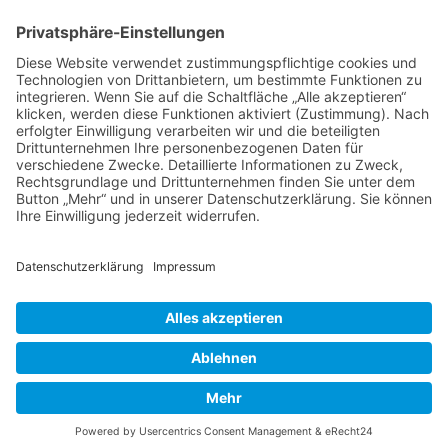
Tierheilkunde
Tierheilkunde aktuell
Berufsbild Tierheilpraktiker/in
Ausbildung z. Tierheilpraktiker/in
Therapien und Verfahren
Tierpsychologie
Ernährungsberater/in für Tiere
Farb- und Lichttherapie
Hunde- und Katzenpsychologie
Hundeführer/in und Kynologe/in
Naturgemäße Tierheilkunde
Telepathische Tierkommunikation
Tier-Physiotherapie - Fortbildung
Tierakupunktur
Tierhomöopathie
Therapeutensuche
Heilpraktikerschulen
Naturheilkunde
Naturheilverfahren
Ohrakupunktur
HEILPRAKTIKER
Partner - Marktplatz
Suche
Impressum
Datenschutzerklärung
Heilpraktikerschule
CBD