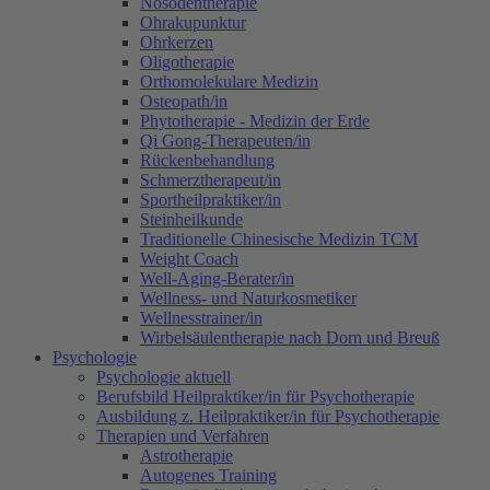
Nosodentherapie
Ohrakupunktur
Ohrkerzen
Oligotherapie
Orthomolekulare Medizin
Osteopath/in
Phytotherapie - Medizin der Erde
Qi Gong-Therapeuten/in
Rückenbehandlung
Schmerztherapeut/in
Sportheilpraktiker/in
Steinheilkunde
Traditionelle Chinesische Medizin TCM
Weight Coach
Well-Aging-Berater/in
Wellness- und Naturkosmetiker
Wellnesstrainer/in
Wirbelsäulentherapie nach Dorn und Breuß
Psychologie
Psychologie aktuell
Berufsbild Heilpraktiker/in für Psychotherapie
Ausbildung z. Heilpraktiker/in für Psychotherapie
Therapien und Verfahren
Astrotherapie
Autogenes Training