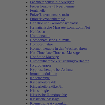
Fachtherapeut/in für Allergien
Fiebertherapie - Hyperthermie
Fontanelle
Fußreflexzonenmasseur/in
Fußreflexzonentherapie
Geriatrie und Gerontopsychiatrie
Hawaiianische Massage Lomi Lomi Nui
Heilfasten
Homöopathie
Homöopathische Heilmittel
Homöosiniatrie
Hormontherapie in den Wechseljahren
Hot Chocolate Choccoa-Massage
Hot Stone Massage
Humoraltherapie - Ausleitungsverfahren
Hydrotherapie
Hypnosetherapie bei Asthma
Immunmodulation
Kältetherapie
Kinderheilpraktik
Kinderheilpraktiker/in
Kinesiologie
Klassische Homöopathie
Klassische Massage
Kosmetische Akupunktur