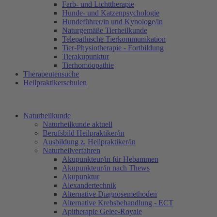
Farb- und Lichttherapie
Hunde- und Katzenpsychologie
Hundeführer/in und Kynologe/in
Naturgemäße Tierheilkunde
Telepathische Tierkommunikation
Tier-Physiotherapie - Fortbildung
Tierakupunktur
Tierhomöopathie
Therapeutensuche
Heilpraktikerschulen
Naturheilkunde
Naturheilkunde aktuell
Berufsbild Heilpraktiker/in
Ausbildung z. Heilpraktiker/in
Naturheilverfahren
Akupunkteur/in für Hebammen
Akupunkteur/in nach Thews
Akupunktur
Alexandertechnik
Alternative Diagnosemethoden
Alternative Krebsbehandlung - ECT
Apitherapie Gelee-Royale