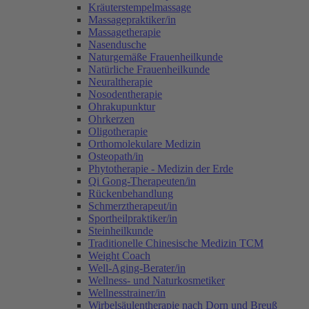
Kräuterstempelmassage
Massagepraktiker/in
Massagetherapie
Nasendusche
Naturgemäße Frauenheilkunde
Natürliche Frauenheilkunde
Neuraltherapie
Nosodentherapie
Ohrakupunktur
Ohrkerzen
Oligotherapie
Orthomolekulare Medizin
Osteopath/in
Phytotherapie - Medizin der Erde
Qi Gong-Therapeuten/in
Rückenbehandlung
Schmerztherapeut/in
Sportheilpraktiker/in
Steinheilkunde
Traditionelle Chinesische Medizin TCM
Weight Coach
Well-Aging-Berater/in
Wellness- und Naturkosmetiker
Wellnesstrainer/in
Wirbelsäulentherapie nach Dorn und Breuß