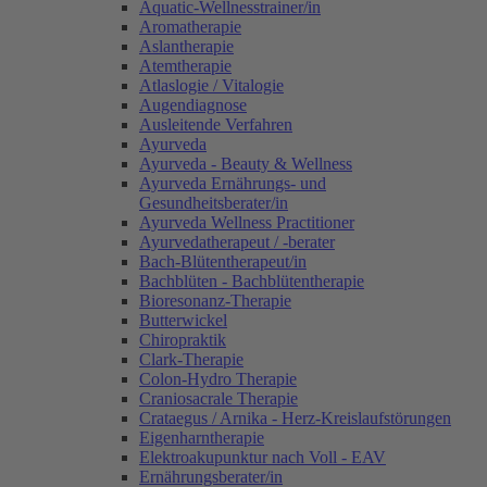
Aquatic-Wellnesstrainer/in
Aromatherapie
Aslantherapie
Atemtherapie
Atlaslogie / Vitalogie
Augendiagnose
Ausleitende Verfahren
Ayurveda
Ayurveda - Beauty & Wellness
Ayurveda Ernährungs- und
Gesundheitsberater/in
Ayurveda Wellness Practitioner
Ayurvedatherapeut / -berater
Bach-Blütentherapeut/in
Bachblüten - Bachblütentherapie
Bioresonanz-Therapie
Butterwickel
Chiropraktik
Clark-Therapie
Colon-Hydro Therapie
Craniosacrale Therapie
Crataegus / Arnika - Herz-Kreislaufstörungen
Eigenharntherapie
Elektroakupunktur nach Voll - EAV
Ernährungsberater/in