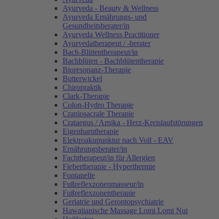
Ayurveda - Beauty & Wellness
Ayurveda Ernährungs- und
Gesundheitsberater/in
Ayurveda Wellness Practitioner
Ayurvedatherapeut / -berater
Bach-Blütentherapeut/in
Bachblüten - Bachblütentherapie
Bioresonanz-Therapie
Butterwickel
Chiropraktik
Clark-Therapie
Colon-Hydro Therapie
Craniosacrale Therapie
Crataegus / Arnika - Herz-Kreislaufstörungen
Eigenharntherapie
Elektroakupunktur nach Voll - EAV
Ernährungsberater/in
Fachtherapeut/in für Allergien
Fiebertherapie - Hyperthermie
Fontanelle
Fußreflexzonenmasseur/in
Fußreflexzonentherapie
Geriatrie und Gerontopsychiatrie
Hawaiianische Massage Lomi Lomi Nui