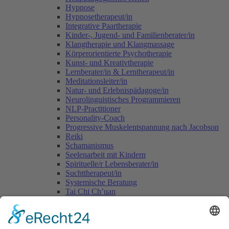
Hypnose
Hypnosetherapeut/in
Integrative Paartherapie
Kinder-, Jugend- und Familienberater/in
Klangtherapie und Klangmassage
Körperorientierte Psychotherapie
Kunst- und Kreativtherapie
Lernberater/in & Lerntherapeut/in
Meditationsleiter/in
Natur- und Erlebnispädagoge/in
Neurolinguistisches Programmieren
NLP-Practitioner
Personality-Coach
Progressive Muskelentspannung nach Jacobson
Reiki
Schamanismus
Seelenarbeit mit Kindern
Spirituelle/r Lebensberater/in
Suchttherapeut/in
Systemische Beratung
Tai Chi Ch’uan
Tomatis-Methode
Vastu - die indische Lehre vom Wohnen
Voice Dialogue
Yogalehrer/in