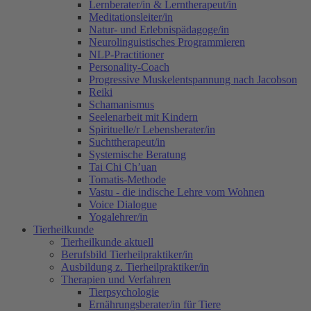
Lernberater/in & Lerntherapeut/in
Meditationsleiter/in
Natur- und Erlebnispädagoge/in
Neurolinguistisches Programmieren
NLP-Practitioner
Personality-Coach
Progressive Muskelentspannung nach Jacobson
Reiki
Schamanismus
Seelenarbeit mit Kindern
Spirituelle/r Lebensberater/in
Suchttherapeut/in
Systemische Beratung
Tai Chi Ch’uan
Tomatis-Methode
Vastu - die indische Lehre vom Wohnen
Voice Dialogue
Yogalehrer/in
Tierheilkunde
Tierheilkunde aktuell
Berufsbild Tierheilpraktiker/in
Ausbildung z. Tierheilpraktiker/in
Therapien und Verfahren
Tierpsychologie
Ernährungsberater/in für Tiere