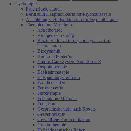
Psychologie
Psychologie aktuell
Berufsbild Heilpraktiker/in für Psychotherapie
Ausbildung z. Heilpraktiker/in für Psychotherapie
Therapien und Verfahren
Astrotherapie
Autogenes Training
Berater/in für Astropsychologie - Astro-
Therapeut/in
Biodynamik
Burnout-Berater/in
Colour-Care-System Aura-Soma®
Delphintherapie
Edelsteintherapie
Entspannungstrainer/in
Familienstellen
Farbberater/in
Farbtherapie
Feldenkrais-Methode
Feng Shui
Gesprächstherapie nach Rogers
Gestalttherapie
Gewaltfreie Kommunikation
Graphotherapie
Heilpädagogisches Reiten