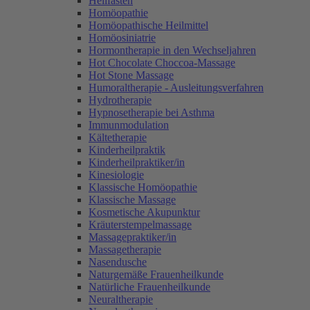
Heilfasten
Homöopathie
Homöopathische Heilmittel
Homöosiniatrie
Hormontherapie in den Wechseljahren
Hot Chocolate Choccoa-Massage
Hot Stone Massage
Humoraltherapie - Ausleitungsverfahren
Hydrotherapie
Hypnosetherapie bei Asthma
Immunmodulation
Kältetherapie
Kinderheilpraktik
Kinderheilpraktiker/in
Kinesiologie
Klassische Homöopathie
Klassische Massage
Kosmetische Akupunktur
Kräuterstempelmassage
Massagepraktiker/in
Massagetherapie
Nasendusche
Naturgemäße Frauenheilkunde
Natürliche Frauenheilkunde
Neuraltherapie