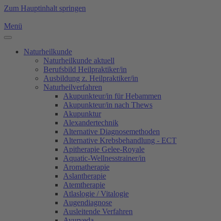
Zum Hauptinhalt springen
Menü
Naturheilkunde
Naturheilkunde aktuell
Berufsbild Heilpraktiker/in
Ausbildung z. Heilpraktiker/in
Naturheilverfahren
Akupunkteur/in für Hebammen
Akupunkteur/in nach Thews
Akupunktur
Alexandertechnik
Alternative Diagnosemethoden
Alternative Krebsbehandlung - ECT
Apitherapie Gelee-Royale
Aquatic-Wellnesstrainer/in
Aromatherapie
Aslantherapie
Atemtherapie
Atlaslogie / Vitalogie
Augendiagnose
Ausleitende Verfahren
Ayurveda