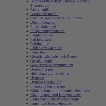
Berater/in für Astropsychologie - Astro-
Therapeut/in
Biodynamik
Burnout-Berater/in
Colour-Care-System Aura-Soma®
Delphintherapie
Edelsteintherapie
Entspannungstrainer/in
Familienstellen
Farbberater/in
Farbtherapie
Feldenkrais-Methode
Feng Shui
Gesprächstherapie nach Rogers
Gestalttherapie
Gewaltfreie Kommunikation
Graphotherapie
Heilpädagogisches Reiten
Hypnose
Hypnosetherapeut/in
Integrative Paartherapie
Kinder-, Jugend- und Familienberater/in
Klangtherapie und Klangmassage
Körperorientierte Psychotherapie
Kunst- und Kreativtherapie