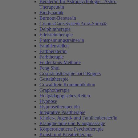
Berater/in für Astropsychologie - Astro-
Therapeut/in
Biodynamik
Burnout-Berater/in
Colour-Care-System Aura-Soma®
Delphintherapie
Edelsteintherapie
Entspannungstrainer/in
Familienstellen
Farbberater/in
Farbtherapie
Feldenkrais-Methode
Feng Shui
Gesprächstherapie nach Rogers
Gestalttherapie
Gewaltfreie Kommunikation
Graphotherapie
Heilpädagogisches Reiten
Hypnose
Hypnosetherapeut/in
Integrative Paartherapie
Kinder-, Jugend- und Familienberater/in
Klangtherapie und Klangmassage
Körperorientierte Psychotherapie
Kunst- und Kreativtherapie