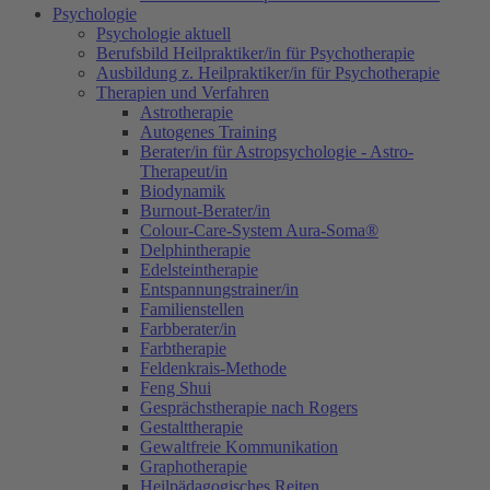
Psychologie
Psychologie aktuell
Berufsbild Heilpraktiker/in für Psychotherapie
Ausbildung z. Heilpraktiker/in für Psychotherapie
Therapien und Verfahren
Astrotherapie
Autogenes Training
Berater/in für Astropsychologie - Astro-
Therapeut/in
Biodynamik
Burnout-Berater/in
Colour-Care-System Aura-Soma®
Delphintherapie
Edelsteintherapie
Entspannungstrainer/in
Familienstellen
Farbberater/in
Farbtherapie
Feldenkrais-Methode
Feng Shui
Gesprächstherapie nach Rogers
Gestalttherapie
Gewaltfreie Kommunikation
Graphotherapie
Heilpädagogisches Reiten