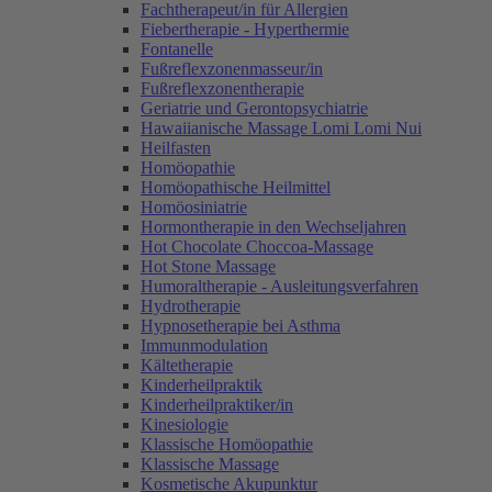
Fachtherapeut/in für Allergien
Fiebertherapie - Hyperthermie
Fontanelle
Fußreflexzonenmasseur/in
Fußreflexzonentherapie
Geriatrie und Gerontopsychiatrie
Hawaiianische Massage Lomi Lomi Nui
Heilfasten
Homöopathie
Homöopathische Heilmittel
Homöosiniatrie
Hormontherapie in den Wechseljahren
Hot Chocolate Choccoa-Massage
Hot Stone Massage
Humoraltherapie - Ausleitungsverfahren
Hydrotherapie
Hypnosetherapie bei Asthma
Immunmodulation
Kältetherapie
Kinderheilpraktik
Kinderheilpraktiker/in
Kinesiologie
Klassische Homöopathie
Klassische Massage
Kosmetische Akupunktur