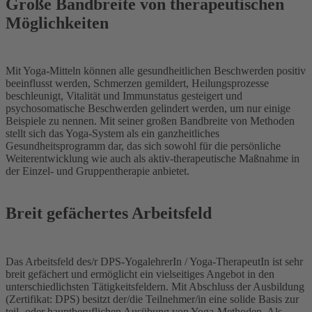
Große Bandbreite von therapeutischen
Möglichkeiten
Mit Yoga-Mitteln können alle gesundheitlichen Beschwerden positiv
beeinflusst werden, Schmerzen gemildert, Heilungsprozesse
beschleunigt, Vitalität und Immunstatus gesteigert und
psychosomatische Beschwerden gelindert werden, um nur einige
Beispiele zu nennen. Mit seiner großen Bandbreite von Methoden
stellt sich das Yoga-System als ein ganzheitliches
Gesundheitsprogramm dar, das sich sowohl für die persönliche
Weiterentwicklung wie auch als aktiv-therapeutische Maßnahme in
der Einzel- und Gruppentherapie anbietet.
Breit gefächertes Arbeitsfeld
Das Arbeitsfeld des/r DPS-YogalehrerIn / Yoga-TherapeutIn ist sehr
breit gefächert und ermöglicht ein vielseitiges Angebot in den
unterschiedlichsten Tätigkeitsfeldern. Mit Abschluss der Ausbildung
(Zertifikat: DPS) besitzt der/die Teilnehmer/in eine solide Basis zur
teil- oder hauptberuflichen Ausübung von Yoga-Methoden. Als