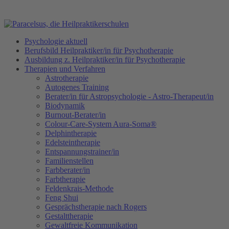
Psychologie aktuell
Berufsbild Heilpraktiker/in für Psychotherapie
Ausbildung z. Heilpraktiker/in für Psychotherapie
Therapien und Verfahren
Astrotherapie
Autogenes Training
Berater/in für Astropsychologie - Astro-Therapeut/in
Biodynamik
Burnout-Berater/in
Colour-Care-System Aura-Soma®
Delphintherapie
Edelsteintherapie
Entspannungstrainer/in
Familienstellen
Farbberater/in
Farbtherapie
Feldenkrais-Methode
Feng Shui
Gesprächstherapie nach Rogers
Gestalttherapie
Gewaltfreie Kommunikation