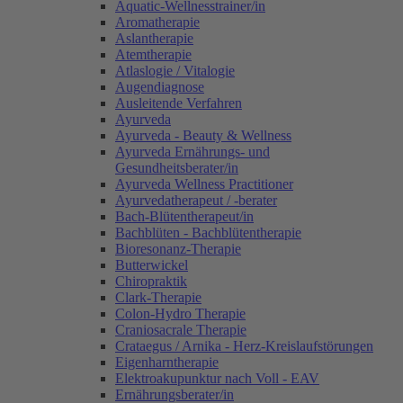
Aquatic-Wellnesstrainer/in
Aromatherapie
Aslantherapie
Atemtherapie
Atlaslogie / Vitalogie
Augendiagnose
Ausleitende Verfahren
Ayurveda
Ayurveda - Beauty & Wellness
Ayurveda Ernährungs- und
Gesundheitsberater/in
Ayurveda Wellness Practitioner
Ayurvedatherapeut / -berater
Bach-Blütentherapeut/in
Bachblüten - Bachblütentherapie
Bioresonanz-Therapie
Butterwickel
Chiropraktik
Clark-Therapie
Colon-Hydro Therapie
Craniosacrale Therapie
Crataegus / Arnika - Herz-Kreislaufstörungen
Eigenharntherapie
Elektroakupunktur nach Voll - EAV
Ernährungsberater/in