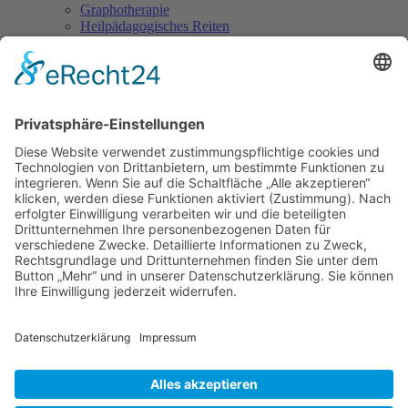
Graphotherapie
Heilpädagogisches Reiten
Hypnose
Hypnosetherapeut/in
Integrative Paartherapie
Kinder-, Jugend- und Familienberater/in
Klangtherapie und Klangmassage
Körperorientierte Psychotherapie
Kunst- und Kreativtherapie
Lernberater/in & Lerntherapeut/in
Meditationsleiter/in
Natur- und Erlebnispädagoge/in
Neurolinguistisches Programmieren
NLP-Practitioner
Personality-Coach
Progressive Muskelentspannung nach Jacobson
Reiki
Schamanismus
Seelenarbeit mit Kindern
Spirituelle/r Lebensberater/in
Suchttherapeut/in
Systemische Beratung
Tai Chi Ch’uan
Tomatis-Methode
Vastu - die indische Lehre vom Wohnen