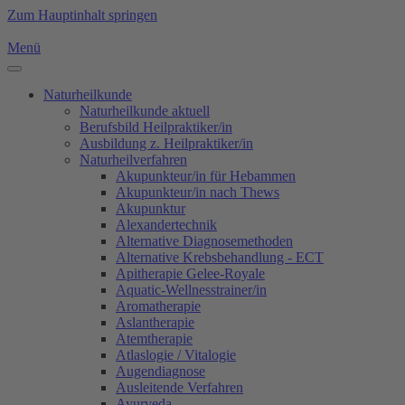
Zum Hauptinhalt springen
Menü
Naturheilkunde
Naturheilkunde aktuell
Berufsbild Heilpraktiker/in
Ausbildung z. Heilpraktiker/in
Naturheilverfahren
Akupunkteur/in für Hebammen
Akupunkteur/in nach Thews
Akupunktur
Alexandertechnik
Alternative Diagnosemethoden
Alternative Krebsbehandlung - ECT
Apitherapie Gelee-Royale
Aquatic-Wellnesstrainer/in
Aromatherapie
Aslantherapie
Atemtherapie
Atlaslogie / Vitalogie
Augendiagnose
Ausleitende Verfahren
Ayurveda