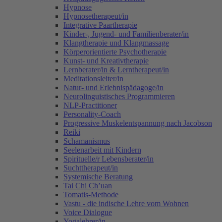
Hypnose
Hypnosetherapeut/in
Integrative Paartherapie
Kinder-, Jugend- und Familienberater/in
Klangtherapie und Klangmassage
Körperorientierte Psychotherapie
Kunst- und Kreativtherapie
Lernberater/in & Lerntherapeut/in
Meditationsleiter/in
Natur- und Erlebnispädagoge/in
Neurolinguistisches Programmieren
NLP-Practitioner
Personality-Coach
Progressive Muskelentspannung nach Jacobson
Reiki
Schamanismus
Seelenarbeit mit Kindern
Spirituelle/r Lebensberater/in
Suchttherapeut/in
Systemische Beratung
Tai Chi Ch’uan
Tomatis-Methode
Vastu - die indische Lehre vom Wohnen
Voice Dialogue
Yogalehrer/in