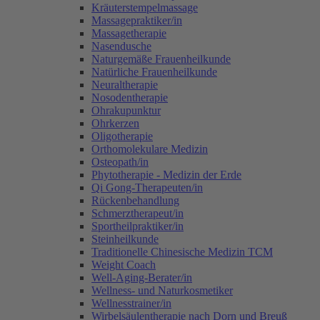
Kräuterstempelmassage
Massagepraktiker/in
Massagetherapie
Nasendusche
Naturgemäße Frauenheilkunde
Natürliche Frauenheilkunde
Neuraltherapie
Nosodentherapie
Ohrakupunktur
Ohrkerzen
Oligotherapie
Orthomolekulare Medizin
Osteopath/in
Phytotherapie - Medizin der Erde
Qi Gong-Therapeuten/in
Rückenbehandlung
Schmerztherapeut/in
Sportheilpraktiker/in
Steinheilkunde
Traditionelle Chinesische Medizin TCM
Weight Coach
Well-Aging-Berater/in
Wellness- und Naturkosmetiker
Wellnesstrainer/in
Wirbelsäulentherapie nach Dorn und Breuß