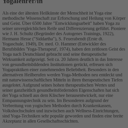
Yogalehrer/in
Als eine der ältesten Heilkünste der Menschheit ist Yoga eine
methodische Wissenschaft zur Erforschung und Heilung von Körper
und Geist. Über 6500 Jahre "Entwicklungsarbeit" haben Yoga zu
seiner unvergleichlichen Reife und Differenzierung geführt. Pioniere
wie J. H. Schultz (Begründer des Autogenes Trainings, 1922),
Hermann Hesse ("Siddartha"), S. Feuerabendt (Erste dt.
Yogaschule, 1949), Dr. med. O. Hammer (Entwickler des
Berufsbildes 'Yoga-Therapeut', 1974), haben den zeitlosen Geist des
Yoga nach Deutschland gebracht und seine therapeutische
Wirksamkeit aufgezeigt. Seit ca. 20 Jahren deutlich in das Interesse
von gesundheitsbildenden Institutionen gerückt, erfreuen sich
Yogapraktiken einer zunehmenden Beliebtheit. Besonders in den
alternativen Heilberufen werden Yoga-Methoden neu entdeckt und
mit naturwissenschaftlichen Mitteln in ihren therapeutischen Tiefen
ausgelotet. Aufgrund seines hohen therapeutischen Wertes und
seiner ganzheitlich gesundheitsfördernden Eigenschaften hat sich
der Yoga schnell aus dem Klischee herausentwickelt, nur eine
Entspannungstechnik zu sein. Im Besonderen aufgrund der
Verbreitung von yogischen Methoden durch Krankenkassen,
Volkshochschulen und inzwischen auch Wellness-Einrichtungen,
sind Yoga-Techniken sehr populär geworden und finden eine breite
Akzeptanz in allen Gesellschaftsschichten.