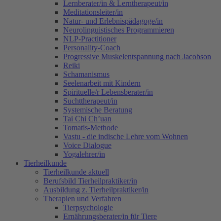
Lernberater/in & Lerntherapeut/in
Meditationsleiter/in
Natur- und Erlebnispädagoge/in
Neurolinguistisches Programmieren
NLP-Practitioner
Personality-Coach
Progressive Muskelentspannung nach Jacobson
Reiki
Schamanismus
Seelenarbeit mit Kindern
Spirituelle/r Lebensberater/in
Suchttherapeut/in
Systemische Beratung
Tai Chi Ch’uan
Tomatis-Methode
Vastu - die indische Lehre vom Wohnen
Voice Dialogue
Yogalehrer/in
Tierheilkunde
Tierheilkunde aktuell
Berufsbild Tierheilpraktiker/in
Ausbildung z. Tierheilpraktiker/in
Therapien und Verfahren
Tierpsychologie
Ernährungsberater/in für Tiere