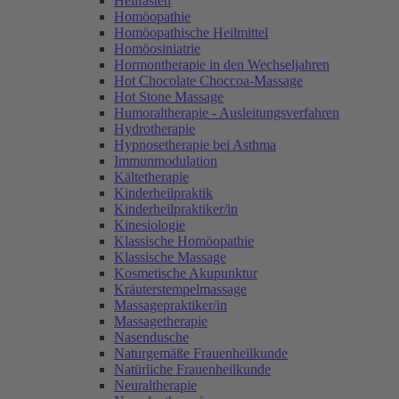
Heilfasten
Homöopathie
Homöopathische Heilmittel
Homöosiniatrie
Hormontherapie in den Wechseljahren
Hot Chocolate Choccoa-Massage
Hot Stone Massage
Humoraltherapie - Ausleitungsverfahren
Hydrotherapie
Hypnosetherapie bei Asthma
Immunmodulation
Kältetherapie
Kinderheilpraktik
Kinderheilpraktiker/in
Kinesiologie
Klassische Homöopathie
Klassische Massage
Kosmetische Akupunktur
Kräuterstempelmassage
Massagepraktiker/in
Massagetherapie
Nasendusche
Naturgemäße Frauenheilkunde
Natürliche Frauenheilkunde
Neuraltherapie