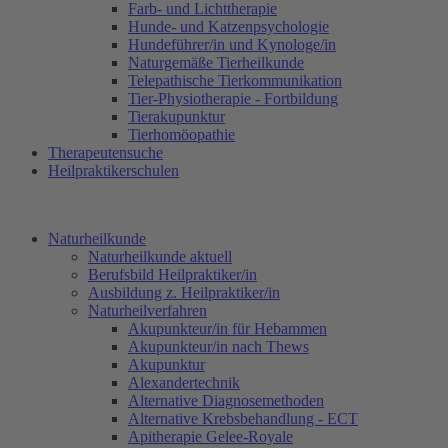
Farb- und Lichttherapie
Hunde- und Katzenpsychologie
Hundeführer/in und Kynologe/in
Naturgemäße Tierheilkunde
Telepathische Tierkommunikation
Tier-Physiotherapie - Fortbildung
Tierakupunktur
Tierhomöopathie
Therapeutensuche
Heilpraktikerschulen
Naturheilkunde
Naturheilkunde aktuell
Berufsbild Heilpraktiker/in
Ausbildung z. Heilpraktiker/in
Naturheilverfahren
Akupunkteur/in für Hebammen
Akupunkteur/in nach Thews
Akupunktur
Alexandertechnik
Alternative Diagnosemethoden
Alternative Krebsbehandlung - ECT
Apitherapie Gelee-Royale