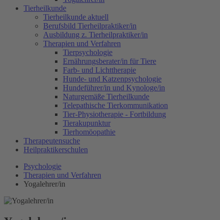
Tierheilkunde
Tierheilkunde aktuell
Berufsbild Tierheilpraktiker/in
Ausbildung z. Tierheilpraktiker/in
Therapien und Verfahren
Tierpsychologie
Ernährungsberater/in für Tiere
Farb- und Lichttherapie
Hunde- und Katzenpsychologie
Hundeführer/in und Kynologe/in
Naturgemäße Tierheilkunde
Telepathische Tierkommunikation
Tier-Physiotherapie - Fortbildung
Tierakupunktur
Tierhomöopathie
Therapeutensuche
Heilpraktikerschulen
Psychologie
Therapien und Verfahren
Yogalehrer/in