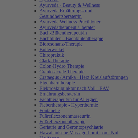
Ayurveda - Beauty & Wellness
Ayurveda Ernährungs- und
Gesundheitsberater/in
Ayurveda Wellness Practitioner
Ayurvedatherapeut / -berater
Bach-Blütentherapeut/in
Bachblüten - Bachblütentherapie
Bioresonanz-Therapie
Butterwickel
Chiropraktik
Clark-Therapie
Colon-Hydro Therapie
Craniosacrale Therapie
Crataegus / Arnika - Herz-Kreislaufstörungen
Eigenharntherapie
Elektroakupunktur nach Voll - EAV
Ernährungsberater/in
Fachtherapeut/in für Allergien
Fiebertherapie - Hyperthermie
Fontanelle
Fußreflexzonenmasseur/in
Fußreflexzonentherapie
Geriatrie und Gerontopsychiatrie
Hawaiianische Massage Lomi Lomi Nui