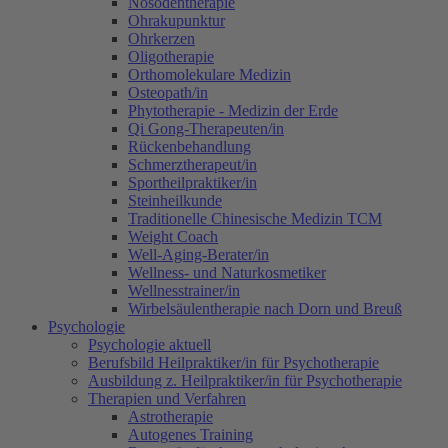
Nosodentherapie
Ohrakupunktur
Ohrkerzen
Oligotherapie
Orthomolekulare Medizin
Osteopath/in
Phytotherapie - Medizin der Erde
Qi Gong-Therapeuten/in
Rückenbehandlung
Schmerztherapeut/in
Sportheilpraktiker/in
Steinheilkunde
Traditionelle Chinesische Medizin TCM
Weight Coach
Well-Aging-Berater/in
Wellness- und Naturkosmetiker
Wellnesstrainer/in
Wirbelsäulentherapie nach Dorn und Breuß
Psychologie
Psychologie aktuell
Berufsbild Heilpraktiker/in für Psychotherapie
Ausbildung z. Heilpraktiker/in für Psychotherapie
Therapien und Verfahren
Astrotherapie
Autogenes Training