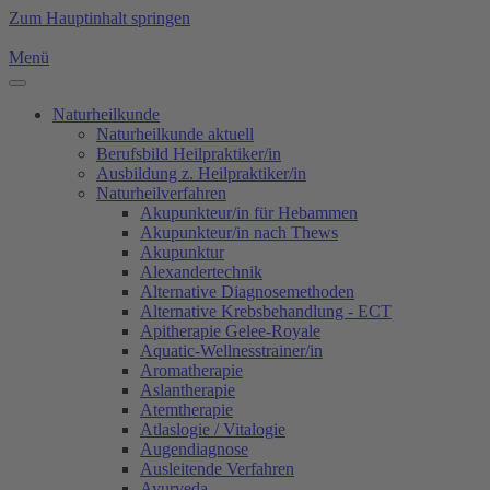
Zum Hauptinhalt springen
Menü
Naturheilkunde
Naturheilkunde aktuell
Berufsbild Heilpraktiker/in
Ausbildung z. Heilpraktiker/in
Naturheilverfahren
Akupunkteur/in für Hebammen
Akupunkteur/in nach Thews
Akupunktur
Alexandertechnik
Alternative Diagnosemethoden
Alternative Krebsbehandlung - ECT
Apitherapie Gelee-Royale
Aquatic-Wellnesstrainer/in
Aromatherapie
Aslantherapie
Atemtherapie
Atlaslogie / Vitalogie
Augendiagnose
Ausleitende Verfahren
Ayurveda