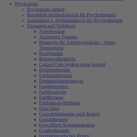
Psychologie
Psychologie aktuell
Berufsbild Heilpraktiker/in für Psychotherapie
Ausbildung z. Heilpraktiker/in für Psychotherapie
Therapien und Verfahren
Astrotherapie
Autogenes Training
Berater/in für Astropsychologie - Astro-
Therapeut/in
Biodynamik
Burnout-Berater/in
Colour-Care-System Aura-Soma®
Delphintherapie
Edelsteintherapie
Entspannungstrainer/in
Familienstellen
Farbberater/in
Farbtherapie
Feldenkrais-Methode
Feng Shui
Gesprächstherapie nach Rogers
Gestalttherapie
Gewaltfreie Kommunikation
Graphotherapie
Heilpädagogisches Reiten