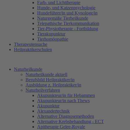
Farb- und Lichttherapie
Hunde- und Katzenpsychologie
Hundeführer/in und Kynologe/in
Naturgemäße Tierheilkunde
Telepathische Tierkommunikation
Tier-Physiotherapie - Fortbildung
Tierakupunktur
Tierhomöopathie
Therapeutensuche
Heilpraktikerschulen
Naturheilkunde
Naturheilkunde aktuell
Berufsbild Heilpraktiker/in
Ausbildung z. Heilpraktiker/in
Naturheilverfahren
Akupunkteur/in für Hebammen
Akupunkteur/in nach Thews
Akupunktur
Alexandertechnik
Alternative Diagnosemethoden
Alternative Krebsbehandlung - ECT
Apitherapie Gelee-Royale