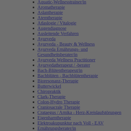
Aquatic-Wellnesstrainer/in
Aromatherapie
Aslantherapie
Atemtherapie
Atlaslogie / Vitalogie
Augendiagnose
Ausleitende Verfahren
Ayurveda
Ayurveda - Beauty & Wellness
Ayurveda Ernährungs- und
Gesundheitsberater/in
Ayurveda Wellness Practitioner
Ayurvedatherapeut / -berater
Bach-Blütentherapeut/in
Bachblüten - Bachblütentherapie
Bioresonanz-Therapie
Butterwickel
Chiropraktik
Clark-Therapie
Colon-Hydro Therapie
Craniosacrale Therapie
Crataegus / Arnika - Herz-Kreislaufstörungen
Eigenharntherapie
Elektroakupunktur nach Voll - EAV
Ernährungsberater/in