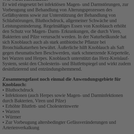
Er wird eingesetzt bei infektiösen Magen- und Darmstörungen, zur
Vorbeugung und Behandlung von Alterungsprozessen des
Gefäßsystems sowie zur Unterstützung der Behandlung von
Schlafstörungen, Bluthochdruck, allgemeiner Schwäche und
Leistungsminderung. Regelmäßiges Essen von Knoblauch erhöht
den Schutz vor Magen- Darm- Erkrankungen, die durch Viren,
Bakterien und Pilze verursacht werden. In der Naturheilkunde hat
sich Knoblauch auch als stark antibiotische Pflanze bei
Bronchialkatarrhen bewährt. Äußerliche hilft Knoblauch als Saft
gegen rheumatischen Beschwerden, stark schmerzende Körperteile,
bei Warzen und Herpes. Knoblauch unterstützt das Herz-Kreislauf-
System, senkt den Cholesterin- und Blutfettspiegel und wirkt zudem
desinfizierend und entzündungshemmend.
Zusammengefasst noch einmal die Anwendungsgebiete für
Knoblauch:
• Bluthochdruck
• Infektionen (auch Herpes sowie Magen- und Darminfektionen
durch Bakterien, Viren und Pilze)
• Erhöhte Blutfett- und Cholesterinwerte
• Warzen
• Würmer
• Zur Vorbeugung altersbedingter Gefässveränderungen und
Arterienverkalkung