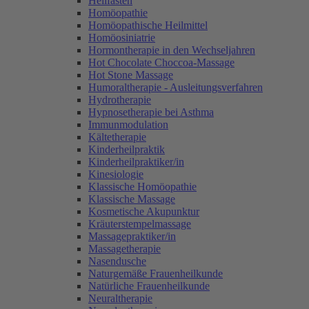
Heilfasten
Homöopathie
Homöopathische Heilmittel
Homöosiniatrie
Hormontherapie in den Wechseljahren
Hot Chocolate Choccoa-Massage
Hot Stone Massage
Humoraltherapie - Ausleitungsverfahren
Hydrotherapie
Hypnosetherapie bei Asthma
Immunmodulation
Kältetherapie
Kinderheilpraktik
Kinderheilpraktiker/in
Kinesiologie
Klassische Homöopathie
Klassische Massage
Kosmetische Akupunktur
Kräuterstempelmassage
Massagepraktiker/in
Massagetherapie
Nasendusche
Naturgemäße Frauenheilkunde
Natürliche Frauenheilkunde
Neuraltherapie