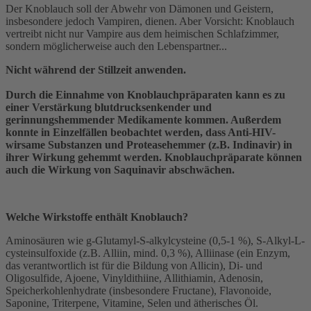
Der Knoblauch soll der Abwehr von Dämonen und Geistern,
insbesondere jedoch Vampiren, dienen. Aber Vorsicht: Knoblauch
vertreibt nicht nur Vampire aus dem heimischen Schlafzimmer,
sondern möglicherweise auch den Lebenspartner...
Nicht während der Stillzeit anwenden.
Durch die Einnahme von Knoblauchpräparaten kann es zu
einer Verstärkung blutdrucksenkender und
gerinnungshemmender Medikamente kommen. Außerdem
konnte in Einzelfällen beobachtet werden, dass Anti-HIV-
wirsame Substanzen und Proteasehemmer (z.B. Indinavir) in
ihrer Wirkung gehemmt werden. Knoblauchpräparate können
auch die Wirkung von Saquinavir abschwächen.
Welche Wirkstoffe enthält Knoblauch?
Aminosäuren wie g-Glutamyl-S-alkylcysteine (0,5-1 %), S-Alkyl-L-
cysteinsulfoxide (z.B. Alliin, mind. 0,3 %), Alliinase (ein Enzym,
das verantwortlich ist für die Bildung von Allicin), Di- und
Oligosulfide, Ajoene, Vinyldithiine, Allithiamin, Adenosin,
Speicherkohlenhydrate (insbesondere Fructane), Flavonoide,
Saponine, Triterpene, Vitamine, Selen und ätherisches Öl.