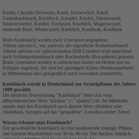
Knobi, Chnobli (Schweiz), Knofi, Knowwlich, Knofl,
Gartenknoblauch, Knobloch, Knopfel, Knofel, Alterswurzel,
Stinkerzwiebel, Knobel, Furzkraut, Knoblich, Magenwurzel,
stinkende Rose, Windwurzel, Knöblich, Knuflook, Knuflauk
Beim Knoblauch werden zwei Unterarten angegeben:
Allium sativum L. var. sativum, der eigentliche Kulturknoblauch
Allium sativum var. ophioscorodon Döll Letzterer wird manchmal
auch Schlangenknoblauch oder Rockenbolle (Rocambole) genannt.
Beide Unterarten werden in zahlreichen Sorten im Herbst und im
Frühjahr angebaut. Sie sind bei günstigem Klima (Weinbaugebiete)
in Mitteleuropa aber gelegentlich auch verwildert anzutreffen.
Knoblauch wurde in Deutschland zur Arzneipflanze des Jahres
1989 gewählt.
Die deutsche Bezeichnung "Knoblauch" leitet sich vom
althochdeutschen Wort "klioban" (= "spalten") ab. Im Mittelalter
nannte man den Knoblauch nach diesem Wort chlobilou oder
chlofalauh, bezogen auf das "gespaltene" Aussehen seiner Zehen.
Woran erkennt man Knoblauch?
Der gewöhnliche Knoblauch ist eine ausdauernde krautige Pflanze
und erreicht Wuchshöhen von 30 bis 90 cm. Die flachen, bläulich-