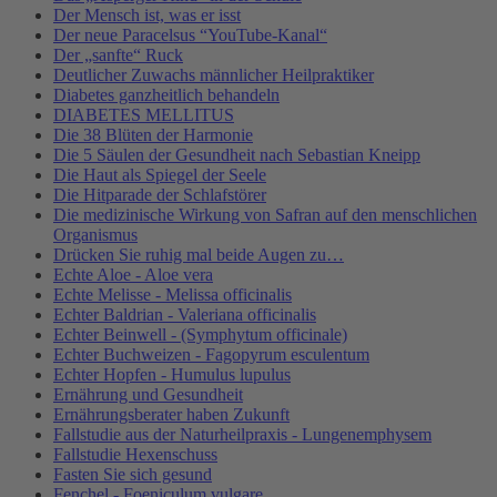
Der Mensch ist, was er isst
Der neue Paracelsus “YouTube-Kanal“
Der „sanfte“ Ruck
Deutlicher Zuwachs männlicher Heilpraktiker
Diabetes ganzheitlich behandeln
DIABETES MELLITUS
Die 38 Blüten der Harmonie
Die 5 Säulen der Gesundheit nach Sebastian Kneipp
Die Haut als Spiegel der Seele
Die Hitparade der Schlafstörer
Die medizinische Wirkung von Safran auf den menschlichen
Organismus
Drücken Sie ruhig mal beide Augen zu…
Echte Aloe - Aloe vera
Echte Melisse - Melissa officinalis
Echter Baldrian - Valeriana officinalis
Echter Beinwell - (Symphytum officinale)
Echter Buchweizen - Fagopyrum esculentum
Echter Hopfen - Humulus lupulus
Ernährung und Gesundheit
Ernährungsberater haben Zukunft
Fallstudie aus der Naturheilpraxis - Lungenemphysem
Fallstudie Hexenschuss
Fasten Sie sich gesund
Fenchel - Foeniculum vulgare