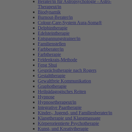
Berater/in für Astropsychologie - Astro-
Therapeut/in
Biodynamik
Burnout-Berater/in
Colour-Care-System Aura-Soma®
Delphintherapie
Edelsteintherapie
Entspannungstrainer/in
Familienstellen
Farbberater/in
Farbtherapie
Feldenkrais-Methode
Feng Shui
Gesprächstherapie nach Rogers
Gestalttherapie
Gewaltfreie Kommunikation
Graphotherapie
Heilpädagogisches Reiten
Hypnose
Hypnosetherapeut/in
Integrative Paartherapie
Kinder-, Jugend- und Familienberater/in
Klangtherapie und Klangmassage
Körperorientierte Psychotherapie
Kunst- und Kreativtherapie