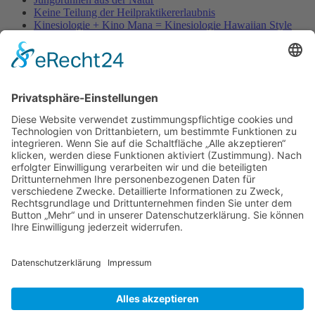
Keine Teilung der Heilpraktikererlaubnis
Kinesiologie + Kino Mana = Kinesiologie Hawaiian Style
Kleinblütige Königskerze - Verbascum thapsus
Kleine Würmer als Wunderheiler
Knoblauch - Allium sativum
Koffein, Schmerzmittel & Medikamente
Körperübung - Meridian Stretching
MRSA-Killerkeime in deutschen Krankenhäusern
NATURHEILKUNDE & PSYCHOTHERAPIE HEUTE
Natürliche Anti-Falten-Wunderwaffe: Hyaluron
Natürliche Apotheke – Heilpflanze Ingwer
Olivenöl - nicht nur ein Lebensmittel
Berufsbild Heilpraktiker
Ausbildung z. Heilpraktiker/in