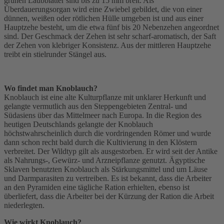
grünen Laubblätter sind bis zu 15 mm breit. Als
Überdauerungsorgan wird eine Zwiebel gebildet, die von einer
dünnen, weißen oder rötlichen Hülle umgeben ist und aus einer
Hauptzehe besteht, um die etwa fünf bis 20 Nebenzehen angeordnet
sind. Der Geschmack der Zehen ist sehr scharf-aromatisch, der Saft
der Zehen von klebriger Konsistenz. Aus der mittleren Hauptzehe
treibt ein stielrunder Stängel aus.
Wo findet man Knoblauch?
Knoblauch ist eine alte Kulturpflanze mit unklarer Herkunft und
gelangte vermutlich aus den Steppengebieten Zentral- und
Südasiens über das Mittelmeer nach Europa. In die Region des
heutigen Deutschlands gelangte der Knoblauch
höchstwahrscheinlich durch die vordringenden Römer und wurde
dann schon recht bald durch die Kultivierung in den Klöstern
verbreitet. Der Wildtyp gilt als ausgestorben. Er wird seit der Antike
als Nahrungs-, Gewürz- und Arzneipflanze genutzt. Ägyptische
Sklaven benutzten Knoblauch als Stärkungsmittel und um Läuse
und Darmparasiten zu vertreiben. Es ist bekannt, dass die Arbeiter
an den Pyramiden eine tägliche Ration erhielten, ebenso ist
überliefert, dass die Arbeiter bei der Kürzung der Ration die Arbeit
niederlegten.
Wie wirkt Knoblauch?