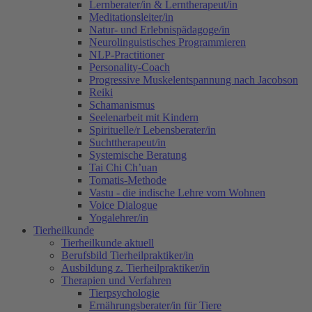
Lernberater/in & Lerntherapeut/in
Meditationsleiter/in
Natur- und Erlebnispädagoge/in
Neurolinguistisches Programmieren
NLP-Practitioner
Personality-Coach
Progressive Muskelentspannung nach Jacobson
Reiki
Schamanismus
Seelenarbeit mit Kindern
Spirituelle/r Lebensberater/in
Suchttherapeut/in
Systemische Beratung
Tai Chi Ch’uan
Tomatis-Methode
Vastu - die indische Lehre vom Wohnen
Voice Dialogue
Yogalehrer/in
Tierheilkunde
Tierheilkunde aktuell
Berufsbild Tierheilpraktiker/in
Ausbildung z. Tierheilpraktiker/in
Therapien und Verfahren
Tierpsychologie
Ernährungsberater/in für Tiere