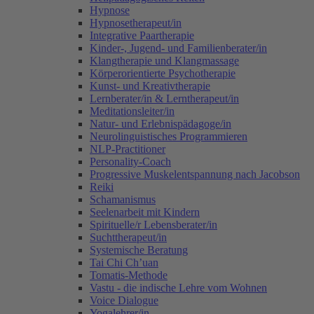
Hypnose
Hypnosetherapeut/in
Integrative Paartherapie
Kinder-, Jugend- und Familienberater/in
Klangtherapie und Klangmassage
Körperorientierte Psychotherapie
Kunst- und Kreativtherapie
Lernberater/in & Lerntherapeut/in
Meditationsleiter/in
Natur- und Erlebnispädagoge/in
Neurolinguistisches Programmieren
NLP-Practitioner
Personality-Coach
Progressive Muskelentspannung nach Jacobson
Reiki
Schamanismus
Seelenarbeit mit Kindern
Spirituelle/r Lebensberater/in
Suchttherapeut/in
Systemische Beratung
Tai Chi Ch’uan
Tomatis-Methode
Vastu - die indische Lehre vom Wohnen
Voice Dialogue
Yogalehrer/in