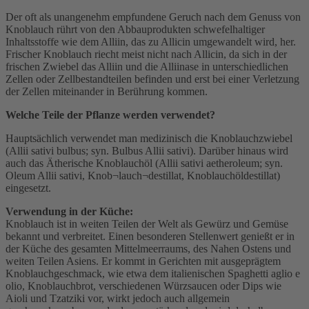
Der oft als unangenehm empfundene Geruch nach dem Genuss von
Knoblauch rührt von den Abbauprodukten schwefelhaltiger
Inhaltsstoffe wie dem Alliin, das zu Allicin umgewandelt wird, her.
Frischer Knoblauch riecht meist nicht nach Allicin, da sich in der
frischen Zwiebel das Alliin und die Alliinase in unterschiedlichen
Zellen oder Zellbestandteilen befinden und erst bei einer Verletzung
der Zellen miteinander in Berührung kommen.
Welche Teile der Pflanze werden verwendet?
Hauptsächlich verwendet man medizinisch die Knoblauchzwiebel
(Allii sativi bulbus; syn. Bulbus Allii sativi). Darüber hinaus wird
auch das Ätherische Knoblauchöl (Allii sativi aetheroleum; syn.
Oleum Allii sativi, Knob¬lauch¬destillat, Knoblauchöldestillat)
eingesetzt.
Verwendung in der Küche:
Knoblauch ist in weiten Teilen der Welt als Gewürz und Gemüse
bekannt und verbreitet. Einen besonderen Stellenwert genießt er in
der Küche des gesamten Mittelmeerraums, des Nahen Ostens und
weiten Teilen Asiens. Er kommt in Gerichten mit ausgeprägtem
Knoblauchgeschmack, wie etwa dem italienischen Spaghetti aglio e
olio, Knoblauchbrot, verschiedenen Würzsaucen oder Dips wie
Aioli und Tzatziki vor, wirkt jedoch auch allgemein