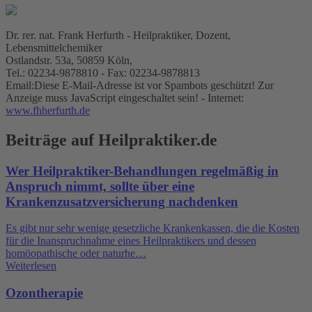
Dr. rer. nat. Frank Herfurth - Heilpraktiker, Dozent,
Lebensmittelchemiker
Ostlandstr. 53a, 50859 Köln,
Tel.: 02234-9878810 - Fax: 02234-9878813
Email:
Diese E-Mail-Adresse ist vor Spambots geschützt! Zur
Anzeige muss JavaScript eingeschaltet sein!
- Internet:
www.fhherfurth.de
Beiträge auf Heilpraktiker.de
Wer Heilpraktiker-Behandlungen regelmäßig in
Anspruch nimmt, sollte über eine
Krankenzusatzversicherung nachdenken
Es gibt nur sehr wenige gesetzliche Krankenkassen, die die Kosten
für die Inanspruchnahme eines Heilpraktikers und dessen
homöopathische oder naturhe…
Weiterlesen
Ozontherapie