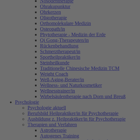
Nosodentherapie
Ohrakupunktur
Ohrkerzen
Oligotherapie
Orthomolekulare Medizin
Osteopath/in
Phytotherapie - Medizin der Erde
Qi Gong-Therapeuten/in
Rückenbehandlung
Schmerztherapeut/in
Sportheilpraktiker/in
Steinheilkunde
Traditionelle Chinesische Medizin TCM
Weight Coach
Well-Aging-Berater/in
Wellness- und Naturkosmetiker
Wellnesstrainer/in
Wirbelsäulentherapie nach Dorn und Breuß
Psychologie
Psychologie aktuell
Berufsbild Heilpraktiker/in für Psychotherapie
Ausbildung z. Heilpraktiker/in für Psychotherapie
Therapien und Verfahren
Astrotherapie
Autogenes Training