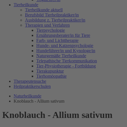
Tierheilkunde
Tierheilkunde aktuell
Berufsbild Tierheilpraktiker/in
Ausbildung z. Tierheilpraktiker/in
Therapien und Verfahren
Tierpsychologie
Ernährungsberater/in für Tiere
Farb- und Lichttherapie
Hunde- und Katzenpsychologie
Hundeführer/in und Kynologe/in
Naturgemäße Tierheilkunde
Telepathische Tierkommunikation
Tier-Physiotherapie - Fortbildung
Tierakupunktur
Tierhomöopathie
Therapeutensuche
Heilpraktikerschulen
Naturheilkunde
Knoblauch - Allium sativum
Knoblauch - Allium sativum