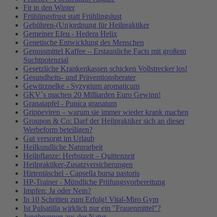
Fit in den Winter
Frühlingsfrust statt Frühlingslust
Gebühren-(Un)ordnung für Heilpraktiker
Gemeiner Efeu - Hedera Helix
Genetische Entwicklung des Menschen
Genussmittel Kaffee – Erstaunliche Facts mit großem
Suchtpotenzial
Gesetzliche Krankenkassen schicken Vollstrecker los!
Gesundheits- und Präventionsberater
Gewürznelke - Syzygium aromaticum
GKV´s machen 20 Milliarden Euro Gewinn!
Granatapfel - Punica granatum
Grippeviren – warum sie immer wieder krank machen
Groupon & Co: Darf der Heilpraktiker sich an dieser
Werbeform beteiligen?
Gut versorgt im Urlaub
Heilkundliche Naturarbeit
Heilpflanze: Herbstzeit – Quittenzeit
Heilpraktiker-Zusatzversicherungen
Hirtentäschel - Capsella bursa pastoris
HP-Trainer - Mündliche Prüfungsvorbereitung
Impfen: Ja oder Nein?
In 10 Schritten zum Erfolg! Vital-Miro Gym
Ist Pulsatilla wirklich nur ein "Frauenmittel"?
Jungbrunnen aus der Natur