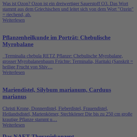
Was ist Ozon? Ozon ist ein dreiwertiger Sauerstoff O3. Das Wort
stammt aus dem Griechischen und leitet sich von dem Wort "Ozein"
= riechend, ab.
Weiterlesen
Pflanzenheilkunde im Porträt: Chebulische
Myrobalane
Terminalia chebula RETZ Pflanze: Chebulische Myrobalane,
grosser Myrobalanenbaum Früchte: Terminalia, Haritaki (Sanskrit =
heilige Frucht von Shiv…
Weiterlesen
Mariendistel, Silybum marianum, Carduus
marianus
Christi Krone, Donnerdistel, Fieberdistel, Frauendistel,
Heilandsdistel, Marienkörner, Stechkörner Die bis zu 250 cm große
krautige Pflanze stammt u…
Weiterlesen
Das NAET Therapiekonzept