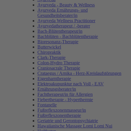
Ayurveda - Beauty & Wellness
Ayurveda Ernährungs- und
Gesundheitsberater/in
Ayurveda Wellness Practitioner
Ayurvedatherapeut / -berater
Bach-Blütentherapeut/in
Bachblüten - Bachblütentherapie
Bioresonanz-Therapie
Butterwickel
Chiropraktik
Clark-Therapie
Colon-Hydro Therapie
Craniosacrale Therapie
Crataegus / Arnika - Herz-Kreislaufstörungen
Eigenharntherapie
Elektroakupunktur nach Voll - EAV
Ernährungsberater/in
Fachtherapeut/in für Allergien
Fiebertherapie - Hyperthermie
Fontanelle
Fußreflexzonenmasseur/in
Fußreflexzonentherapie
Geriatrie und Gerontopsychiatrie
Hawaiianische Massage Lomi Lomi Nui