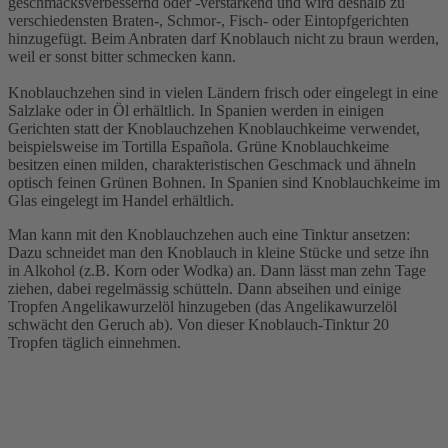
geschmacksverbessernd oder -verstärkend und wird deshalb zu
verschiedensten Braten-, Schmor-, Fisch- oder Eintopfgerichten
hinzugefügt. Beim Anbraten darf Knoblauch nicht zu braun werden,
weil er sonst bitter schmecken kann.
Knoblauchzehen sind in vielen Ländern frisch oder eingelegt in eine
Salzlake oder in Öl erhältlich. In Spanien werden in einigen
Gerichten statt der Knoblauchzehen Knoblauchkeime verwendet,
beispielsweise im Tortilla Española. Grüne Knoblauchkeime
besitzen einen milden, charakteristischen Geschmack und ähneln
optisch feinen Grünen Bohnen. In Spanien sind Knoblauchkeime im
Glas eingelegt im Handel erhältlich.
Man kann mit den Knoblauchzehen auch eine Tinktur ansetzen:
Dazu schneidet man den Knoblauch in kleine Stücke und setze ihn
in Alkohol (z.B. Korn oder Wodka) an. Dann lässt man zehn Tage
ziehen, dabei regelmässig schütteln. Dann abseihen und einige
Tropfen Angelikawurzelöl hinzugeben (das Angelikawurzelöl
schwächt den Geruch ab). Von dieser Knoblauch-Tinktur 20
Tropfen täglich einnehmen.