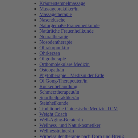
Kräuterstempelmassage
Massagepraktiker/in
Massagetherapie
Nasendusche
Naturgemäße Frauenheilkunde
Natürliche Frauenheilkunde
Neuraltherapie
Nosodentherapie
Ohrakupunktur
Ohrkerzen
Oligotherapie
Orthomolekulare Medizin
Osteopath/in
Phytotherapie - Medizin der Erde
Qi Gong-Therapeuten/in
Rückenbehandlung
Schmerztherapeut/in
Sportheilpraktiker/in
Steinheilkunde
Traditionelle Chinesische Medizin TCM
Weight Coach
Well-Aging-Berater/in
Wellness- und Naturkosmetiker
Wellnesstrainer/in
Wirbelsäulentherapie nach Dorn und Breuß