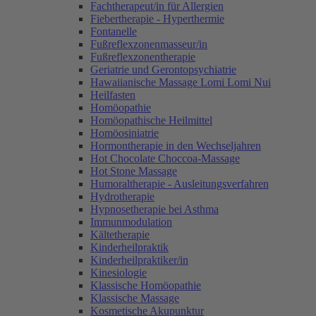
Fachtherapeut/in für Allergien
Fiebertherapie - Hyperthermie
Fontanelle
Fußreflexzonenmasseur/in
Fußreflexzonentherapie
Geriatrie und Gerontopsychiatrie
Hawaiianische Massage Lomi Lomi Nui
Heilfasten
Homöopathie
Homöopathische Heilmittel
Homöosiniatrie
Hormontherapie in den Wechseljahren
Hot Chocolate Choccoa-Massage
Hot Stone Massage
Humoraltherapie - Ausleitungsverfahren
Hydrotherapie
Hypnosetherapie bei Asthma
Immunmodulation
Kältetherapie
Kinderheilpraktik
Kinderheilpraktiker/in
Kinesiologie
Klassische Homöopathie
Klassische Massage
Kosmetische Akupunktur