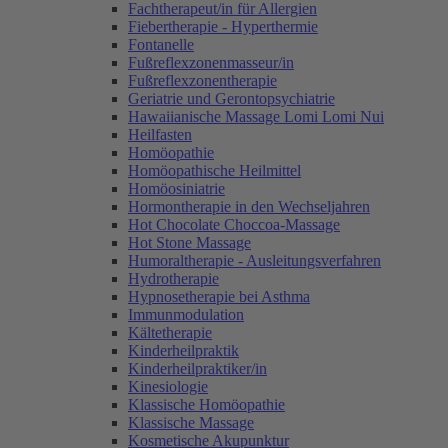
Fachtherapeut/in für Allergien
Fiebertherapie - Hyperthermie
Fontanelle
Fußreflexzonenmasseur/in
Fußreflexzonentherapie
Geriatrie und Gerontopsychiatrie
Hawaiianische Massage Lomi Lomi Nui
Heilfasten
Homöopathie
Homöopathische Heilmittel
Homöosiniatrie
Hormontherapie in den Wechseljahren
Hot Chocolate Choccoa-Massage
Hot Stone Massage
Humoraltherapie - Ausleitungsverfahren
Hydrotherapie
Hypnosetherapie bei Asthma
Immunmodulation
Kältetherapie
Kinderheilpraktik
Kinderheilpraktiker/in
Kinesiologie
Klassische Homöopathie
Klassische Massage
Kosmetische Akupunktur