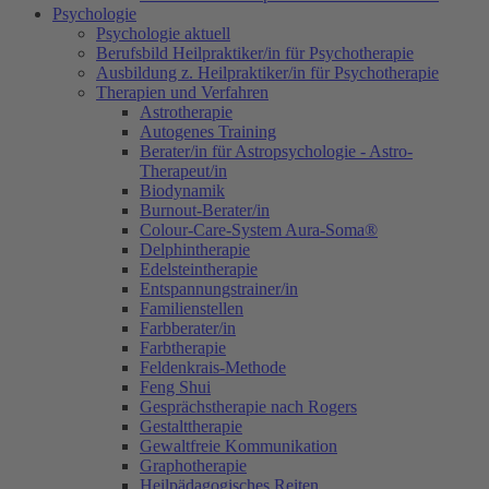
Psychologie
Psychologie aktuell
Berufsbild Heilpraktiker/in für Psychotherapie
Ausbildung z. Heilpraktiker/in für Psychotherapie
Therapien und Verfahren
Astrotherapie
Autogenes Training
Berater/in für Astropsychologie - Astro-
Therapeut/in
Biodynamik
Burnout-Berater/in
Colour-Care-System Aura-Soma®
Delphintherapie
Edelsteintherapie
Entspannungstrainer/in
Familienstellen
Farbberater/in
Farbtherapie
Feldenkrais-Methode
Feng Shui
Gesprächstherapie nach Rogers
Gestalttherapie
Gewaltfreie Kommunikation
Graphotherapie
Heilpädagogisches Reiten