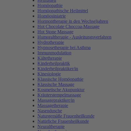
Heilfasten
Homöopathie
Homöopathische Heilmittel
Homöosiniatrie
Hormontherapie in den Wechseljahren
Hot Chocolate Choccoa-Massage
Hot Stone Massage
Humoraltherapie - Ausleitungsverfahren
Hydrotherapie
Hypnosetherapie bei Asthma
Immunmodulation
Kältetherapie
Kinderheilpraktik
Kinderheilpraktiker/in
Kinesiologie
Klassische Homöopathie
Klassische Massage
Kosmetische Akupunktur
Kräuterstempelmassage
Massagepraktiker/in
Massagetherapie
Nasendusche
Naturgemäße Frauenheilkunde
Natürliche Frauenheilkunde
Neuraltherapie