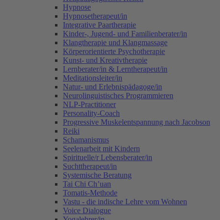
Hypnose
Hypnosetherapeut/in
Integrative Paartherapie
Kinder-, Jugend- und Familienberater/in
Klangtherapie und Klangmassage
Körperorientierte Psychotherapie
Kunst- und Kreativtherapie
Lernberater/in & Lerntherapeut/in
Meditationsleiter/in
Natur- und Erlebnispädagoge/in
Neurolinguistisches Programmieren
NLP-Practitioner
Personality-Coach
Progressive Muskelentspannung nach Jacobson
Reiki
Schamanismus
Seelenarbeit mit Kindern
Spirituelle/r Lebensberater/in
Suchttherapeut/in
Systemische Beratung
Tai Chi Ch’uan
Tomatis-Methode
Vastu - die indische Lehre vom Wohnen
Voice Dialogue
Yogalehrer/in