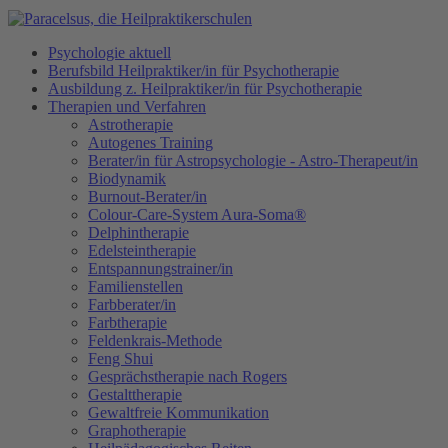
Psychologie aktuell
Berufsbild Heilpraktiker/in für Psychotherapie
Ausbildung z. Heilpraktiker/in für Psychotherapie
Therapien und Verfahren
Astrotherapie
Autogenes Training
Berater/in für Astropsychologie - Astro-Therapeut/in
Biodynamik
Burnout-Berater/in
Colour-Care-System Aura-Soma®
Delphintherapie
Edelsteintherapie
Entspannungstrainer/in
Familienstellen
Farbberater/in
Farbtherapie
Feldenkrais-Methode
Feng Shui
Gesprächstherapie nach Rogers
Gestalttherapie
Gewaltfreie Kommunikation
Graphotherapie