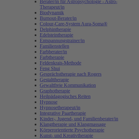
Berater/in für Astropsychologie - Astro-
Therapeut/in
Biodynamik
Burnout-Berater/in
Colour-Care-System Aura-Soma®
Delphintherapie
Edelsteintherapie
Entspannungstrainer/in
Familienstellen
Farbberater/in
Farbtherapie
Feldenkrais-Methode
Feng Shui
Gesprächstherapie nach Rogers
Gestalttherapie
Gewaltfreie Kommunikation
Graphotherapie
Heilpädagogisches Reiten
Hypnose
Hypnosetherapeut/in
Integrative Paartherapie
Kinder-, Jugend- und Familienberater/in
Klangtherapie und Klangmassage
Körperorientierte Psychotherapie
Kunst- und Kreativtherapie