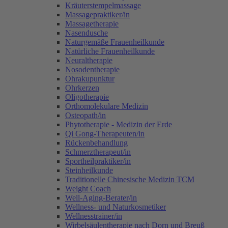
Kräuterstempelmassage
Massagepraktiker/in
Massagetherapie
Nasendusche
Naturgemäße Frauenheilkunde
Natürliche Frauenheilkunde
Neuraltherapie
Nosodentherapie
Ohrakupunktur
Ohrkerzen
Oligotherapie
Orthomolekulare Medizin
Osteopath/in
Phytotherapie - Medizin der Erde
Qi Gong-Therapeuten/in
Rückenbehandlung
Schmerztherapeut/in
Sportheilpraktiker/in
Steinheilkunde
Traditionelle Chinesische Medizin TCM
Weight Coach
Well-Aging-Berater/in
Wellness- und Naturkosmetiker
Wellnesstrainer/in
Wirbelsäulentherapie nach Dorn und Breuß