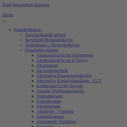
Zum Hauptinhalt springen
Menü
Naturheilkunde
Naturheilkunde aktuell
Berufsbild Heilpraktiker/in
Ausbildung z. Heilpraktiker/in
Naturheilverfahren
Akupunkteur/in für Hebammen
Akupunkteur/in nach Thews
Akupunktur
Alexandertechnik
Alternative Diagnosemethoden
Alternative Krebsbehandlung - ECT
Apitherapie Gelee-Royale
Aquatic-Wellnesstrainer/in
Aromatherapie
Aslantherapie
Atemtherapie
Atlaslogie / Vitalogie
Augendiagnose
Ausleitende Verfahren
Ayurveda