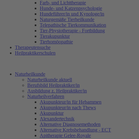
Farb- und Lichttherapie
Hunde- und Katzenpsychologie
Hundeführer/in und Kynologe/in
Naturgemäße Tierheilkunde
Telepathische Tierkommunikation
Tier-Physiotherapie - Fortbildung
Tierakupunktur
Tierhomöopathie
Therapeutensuche
Heilpraktikerschulen
Naturheilkunde
Naturheilkunde aktuell
Berufsbild Heilpraktiker/in
Ausbildung z. Heilpraktiker/in
Naturheilverfahren
Akupunkteur/in für Hebammen
Akupunkteur/in nach Thews
Akupunktur
Alexandertechnik
Alternative Diagnosemethoden
Alternative Krebsbehandlung - ECT
Apitherapie Gelee-Royale