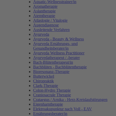
Aquatic-Wellnesstrainer/in
Aromatherapie
Aslantherapie
Atemtherapie
Atlaslogie / Vitalogie
Augendiagnose
Ausleitende Verfahren
Ayurveda
Ayurveda - Beauty & Wellness
Ayurveda Ernährungs- und
Gesundheitsberater/in
Ayurveda Wellness Practitioner
Ayurvedatherapeut / -berater
Bach-Blütentherapeut/in
Bachblüten - Bachblütentherapie
Bioresonanz-Therapie
Butterwickel
Chiropraktik
Clark-Therapie
Colon-Hydro Therapie
Craniosacrale Therapie
Crataegus / Arnika - Herz-Kreislaufstörungen
Eigenharntherapie
Elektroakupunktur nach Voll - EAV
Ernährungsberater/in