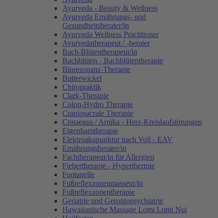
Ayurveda - Beauty & Wellness
Ayurveda Ernährungs- und
Gesundheitsberater/in
Ayurveda Wellness Practitioner
Ayurvedatherapeut / -berater
Bach-Blütentherapeut/in
Bachblüten - Bachblütentherapie
Bioresonanz-Therapie
Butterwickel
Chiropraktik
Clark-Therapie
Colon-Hydro Therapie
Craniosacrale Therapie
Crataegus / Arnika - Herz-Kreislaufstörungen
Eigenharntherapie
Elektroakupunktur nach Voll - EAV
Ernährungsberater/in
Fachtherapeut/in für Allergien
Fiebertherapie - Hyperthermie
Fontanelle
Fußreflexzonenmasseur/in
Fußreflexzonentherapie
Geriatrie und Gerontopsychiatrie
Hawaiianische Massage Lomi Lomi Nui