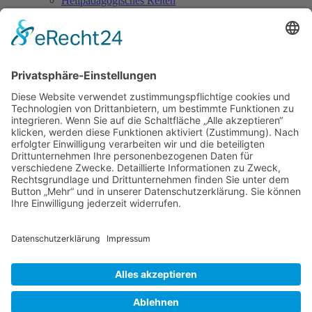
Heilpädagogisches Reiten
Hypnose
Hypnosetherapeut/in
Integrative Paartherapie
Kinder-, Jugend- und Familienberater/in
Klangtherapie und Klangmassage
Körperorientierte Psychotherapie
Kunst- und Kreativtherapie
Lernberater/in & Lerntherapeut/in
Meditationsleiter/in
Natur- und Erlebnispädagoge/in
Neurolinguistisches Programmieren
NLP-Practitioner
Personality-Coach
Progressive Muskelentspannung nach Jacobson
Reiki
Schamanismus
Seelenarbeit mit Kindern
Spirituelle/r Lebensberater/in
Suchttherapeut/in
Systemische Beratung
Tai Chi Ch’uan
Tomatis-Methode
Vastu - die indische Lehre vom Wohnen
Voice Dialogue