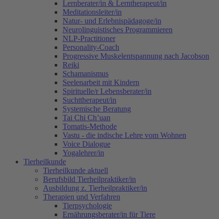
Lernberater/in & Lerntherapeut/in
Meditationsleiter/in
Natur- und Erlebnispädagoge/in
Neurolinguistisches Programmieren
NLP-Practitioner
Personality-Coach
Progressive Muskelentspannung nach Jacobson
Reiki
Schamanismus
Seelenarbeit mit Kindern
Spirituelle/r Lebensberater/in
Suchttherapeut/in
Systemische Beratung
Tai Chi Ch’uan
Tomatis-Methode
Vastu - die indische Lehre vom Wohnen
Voice Dialogue
Yogalehrer/in
Tierheilkunde
Tierheilkunde aktuell
Berufsbild Tierheilpraktiker/in
Ausbildung z. Tierheilpraktiker/in
Therapien und Verfahren
Tierpsychologie
Ernährungsberater/in für Tiere