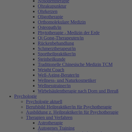
Nosodentherapie
Ohrakupunktur
Ohrkerzen
Oligotherapie
Orthomolekulare Medizin
Osteopath/in
Phytotherapie - Medizin der Erde
Qi Gong-Therapeuten/in
Rückenbehandlung
Schmerztherapeut/in
Sportheilpraktiker/in
Steinheilkunde
Traditionelle Chinesische Medizin TCM
Weight Coach
Well-Aging-Berater/in
Wellness- und Naturkosmetiker
Wellnesstrainer/in
Wirbelsäulentherapie nach Dorn und Breuß
Psychologie
Psychologie aktuell
Berufsbild Heilpraktiker/in für Psychotherapie
Ausbildung z. Heilpraktiker/in für Psychotherapie
Therapien und Verfahren
Astrotherapie
Autogenes Training