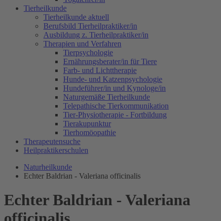
Tierheilkunde
Tierheilkunde aktuell
Berufsbild Tierheilpraktiker/in
Ausbildung z. Tierheilpraktiker/in
Therapien und Verfahren
Tierpsychologie
Ernährungsberater/in für Tiere
Farb- und Lichttherapie
Hunde- und Katzenpsychologie
Hundeführer/in und Kynologe/in
Naturgemäße Tierheilkunde
Telepathische Tierkommunikation
Tier-Physiotherapie - Fortbildung
Tierakupunktur
Tierhomöopathie
Therapeutensuche
Heilpraktikerschulen
Naturheilkunde
Echter Baldrian - Valeriana officinalis
Echter Baldrian - Valeriana
officinalis