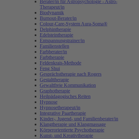
Berater/in für Astropsychologie - Astro-
Therapeut/in
Biodynamik
Burnout-Berater/in
Colour-Care-System Aura-Soma®
Delphintherapie
Edelsteintherapie
Entspannungstrainer/in
Familienstellen
Farbberater/in
Farbtherapie
Feldenkrais-Methode
Feng Shui
Gesprächstherapie nach Rogers
Gestalttherapie
Gewaltfreie Kommunikation
Graphotherapie
Heilpädagogisches Reiten
Hypnose
Hypnosetherapeut/in
Integrative Paartherapie
Kinder-, Jugend- und Familienberater/in
Klangtherapie und Klangmassage
Körperorientierte Psychotherapie
Kunst- und Kreativtherapie