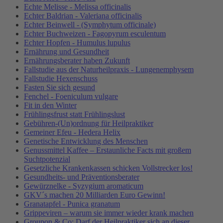
Echte Melisse - Melissa officinalis
Echter Baldrian - Valeriana officinalis
Echter Beinwell - (Symphytum officinale)
Echter Buchweizen - Fagopyrum esculentum
Echter Hopfen - Humulus lupulus
Ernährung und Gesundheit
Ernährungsberater haben Zukunft
Fallstudie aus der Naturheilpraxis - Lungenemphysem
Fallstudie Hexenschuss
Fasten Sie sich gesund
Fenchel - Foeniculum vulgare
Fit in den Winter
Frühlingsfrust statt Frühlingslust
Gebühren-(Un)ordnung für Heilpraktiker
Gemeiner Efeu - Hedera Helix
Genetische Entwicklung des Menschen
Genussmittel Kaffee – Erstaunliche Facts mit großem
Suchtpotenzial
Gesetzliche Krankenkassen schicken Vollstrecker los!
Gesundheits- und Präventionsberater
Gewürznelke - Syzygium aromaticum
GKV´s machen 20 Milliarden Euro Gewinn!
Granatapfel - Punica granatum
Grippeviren – warum sie immer wieder krank machen
Groupon & Co: Darf der Heilpraktiker sich an dieser