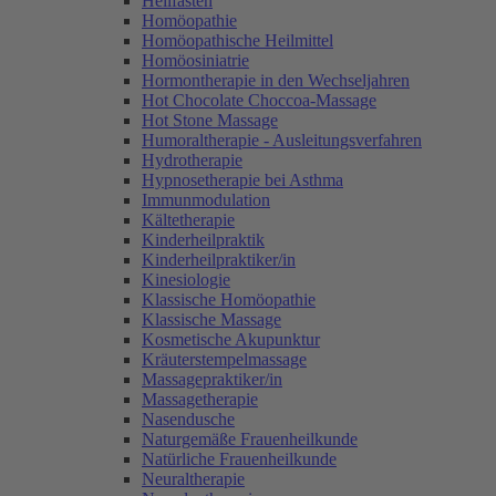
Heilfasten
Homöopathie
Homöopathische Heilmittel
Homöosiniatrie
Hormontherapie in den Wechseljahren
Hot Chocolate Choccoa-Massage
Hot Stone Massage
Humoraltherapie - Ausleitungsverfahren
Hydrotherapie
Hypnosetherapie bei Asthma
Immunmodulation
Kältetherapie
Kinderheilpraktik
Kinderheilpraktiker/in
Kinesiologie
Klassische Homöopathie
Klassische Massage
Kosmetische Akupunktur
Kräuterstempelmassage
Massagepraktiker/in
Massagetherapie
Nasendusche
Naturgemäße Frauenheilkunde
Natürliche Frauenheilkunde
Neuraltherapie