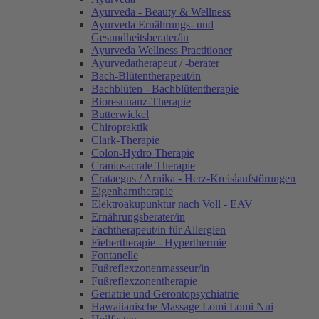
Ayurveda - Beauty & Wellness
Ayurveda Ernährungs- und
Gesundheitsberater/in
Ayurveda Wellness Practitioner
Ayurvedatherapeut / -berater
Bach-Blütentherapeut/in
Bachblüten - Bachblütentherapie
Bioresonanz-Therapie
Butterwickel
Chiropraktik
Clark-Therapie
Colon-Hydro Therapie
Craniosacrale Therapie
Crataegus / Arnika - Herz-Kreislaufstörungen
Eigenharntherapie
Elektroakupunktur nach Voll - EAV
Ernährungsberater/in
Fachtherapeut/in für Allergien
Fiebertherapie - Hyperthermie
Fontanelle
Fußreflexzonenmasseur/in
Fußreflexzonentherapie
Geriatrie und Gerontopsychiatrie
Hawaiianische Massage Lomi Lomi Nui