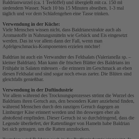
Baldrianwurzel (ca. 1 Teelöffel) und übergießt mit ca. 150 ml
siedendem Wasser. Nach 10 bis 15 Minuten abseihen, 1-3 mal
täglich und vor dem Schlafengehen eine Tasse trinken.
Verwendung in der Küche:
Viele Menschen wissen nicht, dass Baldrianextrakte auch als
Aromastoffe in Nahrungsmitteln wie Gebäck und Eis eingesetzt
werden. Das ist vor allem dann der Fall, wenn man
Apfelgeschmacks-Komponenten erzielen möchte!
Baldrian ist auch ein Verwandter des Feldsalats (Valerianella sp. –
kleiner Baldrian). Man kann die frischen Blätter des Baldrians im
Frühjahr in Salaten mitessen - die erinnern im Geschmack an eben
diesen Feldsalat und sind sogar noch etwas zarter. Die Blüten sind
gleichfalls genießbar.
Verwendung in der Duftindustrie
Vor allem während des Trocknungsprozesses strömt die Wurzel des
Baldrians ihren Geruch aus, den besonders Kater anziehend finden,
während Menschen durch den ranzigen Geruch dagegen an
Limburger Käse erinnert werden und ihn deswegen eher als
abstoßend empfinden. Dieser Geruch ist so durchdringend, dass die
Legende überliefert, der Rattenfänger von Hameln habe Baldrian
bei sich getragen, um die Ratten anzulocken.