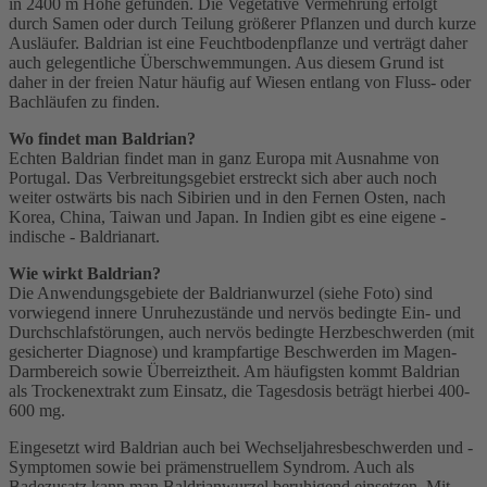
in 2400 m Höhe gefunden. Die Vegetative Vermehrung erfolgt
durch Samen oder durch Teilung größerer Pflanzen und durch kurze
Ausläufer. Baldrian ist eine Feuchtbodenpflanze und verträgt daher
auch gelegentliche Überschwemmungen. Aus diesem Grund ist
daher in der freien Natur häufig auf Wiesen entlang von Fluss- oder
Bachläufen zu finden.
Wo findet man Baldrian?
Echten Baldrian findet man in ganz Europa mit Ausnahme von
Portugal. Das Verbreitungsgebiet erstreckt sich aber auch noch
weiter ostwärts bis nach Sibirien und in den Fernen Osten, nach
Korea, China, Taiwan und Japan. In Indien gibt es eine eigene -
indische - Baldrianart.
Wie wirkt Baldrian?
Die Anwendungsgebiete der Baldrianwurzel (siehe Foto) sind
vorwiegend innere Unruhezustände und nervös bedingte Ein- und
Durchschlafstörungen, auch nervös bedingte Herzbeschwerden (mit
gesicherter Diagnose) und krampfartige Beschwerden im Magen-
Darmbereich sowie Überreiztheit. Am häufigsten kommt Baldrian
als Trockenextrakt zum Einsatz, die Tagesdosis beträgt hierbei 400-
600 mg.
Eingesetzt wird Baldrian auch bei Wechseljahresbeschwerden und -
Symptomen sowie bei prämenstruellem Syndrom. Auch als
Badezusatz kann man Baldrianwurzel beruhigend einsetzen. Mit