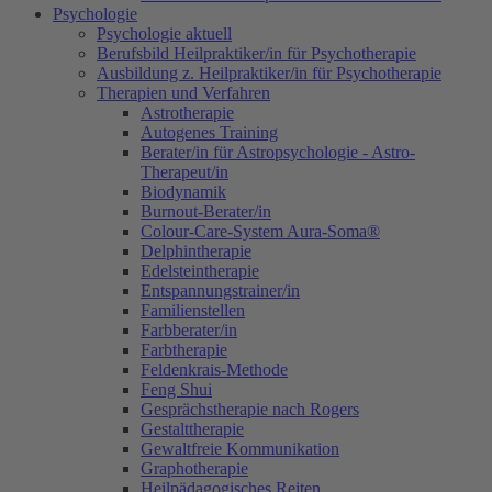
Psychologie
Psychologie aktuell
Berufsbild Heilpraktiker/in für Psychotherapie
Ausbildung z. Heilpraktiker/in für Psychotherapie
Therapien und Verfahren
Astrotherapie
Autogenes Training
Berater/in für Astropsychologie - Astro-
Therapeut/in
Biodynamik
Burnout-Berater/in
Colour-Care-System Aura-Soma®
Delphintherapie
Edelsteintherapie
Entspannungstrainer/in
Familienstellen
Farbberater/in
Farbtherapie
Feldenkrais-Methode
Feng Shui
Gesprächstherapie nach Rogers
Gestalttherapie
Gewaltfreie Kommunikation
Graphotherapie
Heilpädagogisches Reiten