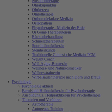
Nosodentherapie
Ohrakupunktur
Ohrkerzen
Oligotherapie
Orthomolekulare Medizin
Osteopath/in
Phytotherapie - Medizin der Erde
Qi Gong-Therapeuten/in
Rückenbehandlung
Schmerztherapeut/in
Sportheilpraktiker/in
Steinheilkunde
Traditionelle Chinesische Medizin TCM
Weight Coach
Well-Aging-Berater/in
Wellness- und Naturkosmetiker
Wellnesstrainer/in
Wirbelsäulentherapie nach Dorn und Breuß
Psychologie
Psychologie aktuell
Berufsbild Heilpraktiker/in für Psychotherapie
Ausbildung z. Heilpraktiker/in für Psychotherapie
Therapien und Verfahren
Astrotherapie
Autogenes Training