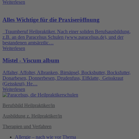
Weiterlesen
Alles Wichtige für die Praxiseröffnung
Traumberuf Heilpraktiker. Nach einer soliden Berufsausbildung,
z.B. an den Paracelsus Schulen (www.paracelsus.de), und der
bestandenen amtsärztlic…
Weiterlesen
Mistel - Viscum album
Affalter, Affolter, Albranken, Birnäpsel, Bocksbutter, Bocksfutter,
Donarbesen, Donnerbesen, Drudenfuss, Elfklatte, Geisskraut
(Geisskrut), He…
Weiterlesen
Berufsbild Heilpraktiker/in
Ausbildung z. Heilpraktiker/in
Therapien und Verfahren
Allergie – nach wie vor Thema