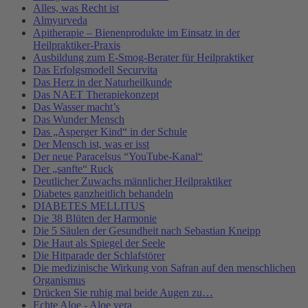
Alles, was Recht ist
Almyurveda
Apitherapie – Bienenprodukte im Einsatz in der
Heilpraktiker-Praxis
Ausbildung zum E-Smog-Berater für Heilpraktiker
Das Erfolgsmodell Securvita
Das Herz in der Naturheilkunde
Das NAET Therapiekonzept
Das Wasser macht’s
Das Wunder Mensch
Das „Asperger Kind“ in der Schule
Der Mensch ist, was er isst
Der neue Paracelsus “YouTube-Kanal“
Der „sanfte“ Ruck
Deutlicher Zuwachs männlicher Heilpraktiker
Diabetes ganzheitlich behandeln
DIABETES MELLITUS
Die 38 Blüten der Harmonie
Die 5 Säulen der Gesundheit nach Sebastian Kneipp
Die Haut als Spiegel der Seele
Die Hitparade der Schlafstörer
Die medizinische Wirkung von Safran auf den menschlichen
Organismus
Drücken Sie ruhig mal beide Augen zu…
Echte Aloe - Aloe vera