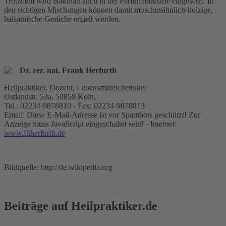
Trotzdem wird Baldrian auch in der Parfümindustrie eingesetzt. In
den richtigen Mischungen können damit moschusähnlich-holzige,
balsamische Gerüche erzielt werden.
Dr. rer. nat. Frank Herfurth
Heilpraktiker, Dozent, Lebensmittelchemiker
Ostlandstr. 53a, 50859 Köln,
Tel.: 02234-9878810 - Fax: 02234-9878813
Email:
Diese E-Mail-Adresse ist vor Spambots geschützt! Zur
Anzeige muss JavaScript eingeschaltet sein!
- Internet:
www.fhherfurth.de
Bildquelle: http://de.wikipedia.org
Beiträge auf Heilpraktiker.de