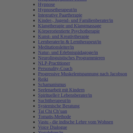
Hypnose
Hypnosetherapeut/in
Integrative Paartherapie
Kinder-, Jugend- und Familienberater/in
Klangtherapie und Klangmassage
Körperorientierte Psychotherapie
Kunst- und Kreativtherapie
Lernberater/in & Lerntherapeut/in
Meditationsleiter/in
Natur- und Erlebnispädagoge/in
Neurolinguistisches Programmieren
NLP-Practitioner
Personality-Coach
Progressive Muskelentspannung nach Jacobson
Reiki
Schamanismus
Seelenarbeit mit Kindern
Spirituelle/r Lebensberater/in
Suchttherapeut/in
Systemische Beratung
Tai Chi Ch’uan
Tomatis-Methode
Vastu - die indische Lehre vom Wohnen
Voice Dialogue
Yogalehrer/in