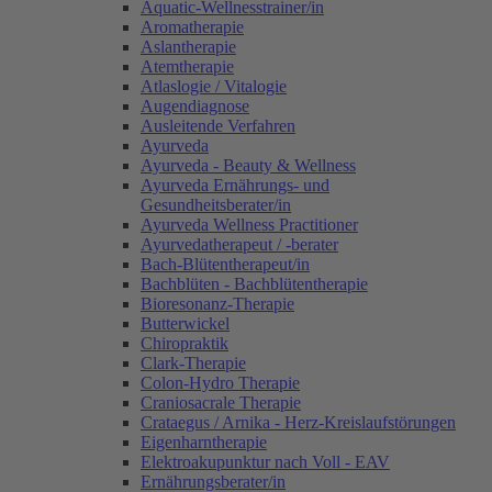
Aquatic-Wellnesstrainer/in
Aromatherapie
Aslantherapie
Atemtherapie
Atlaslogie / Vitalogie
Augendiagnose
Ausleitende Verfahren
Ayurveda
Ayurveda - Beauty & Wellness
Ayurveda Ernährungs- und
Gesundheitsberater/in
Ayurveda Wellness Practitioner
Ayurvedatherapeut / -berater
Bach-Blütentherapeut/in
Bachblüten - Bachblütentherapie
Bioresonanz-Therapie
Butterwickel
Chiropraktik
Clark-Therapie
Colon-Hydro Therapie
Craniosacrale Therapie
Crataegus / Arnika - Herz-Kreislaufstörungen
Eigenharntherapie
Elektroakupunktur nach Voll - EAV
Ernährungsberater/in