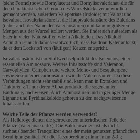
(siehe Formel) sowie Bornylacetat und Bornylisovalerianat, die für
den charakteristischen Geruch des Wurzelstocks verantwortlich
gemacht werden, außerdem Valepotriate (Iridoide) mit Valtrat und
Isovaltrat. Isovaleriansäure ist die Hauptvaleriansäure des Baldrians
(daher auch der Name der Valeriansäuren) und kann in größeren
Mengen aus der Wurzel isoliert werden. Sie findet sich außerdem als
Ester in vielen Naturstoffen wie in Alkaloiden. Das Alkaloid
Actinidin ist auch dafür verantwortlich, dass Baldrian Kater anlockt,
da er dem Lockstoff von (läufigen) Katzen entspricht.
Isovaleriansäure ist ein Stoffwechselprodukt des Isoleucins, einer
essentiellen Aminosäure. Weitere Inhaltsstoffe sind Valeranon,
Caryophyllen, Camphen und weitere Mono- und Sesquiterpene
sowie Sesquiterpencarbonsäuren wie die Valerensäuren. Da diese
Verbindungen nicht sehr stabil sind, kann man in Extrakten und
Tinkturen z.T. nur deren Abbauprodukte, die sogenannten
Baldrinale, nachweisen. Auch Aminosäuren und in geringer Menge
Lignane und Pyridinalkaloide gehören zu den nachgewiesenen
Inhaltsstoffen.
Welche Teile der Pflanze werden verwendet?
Als Heildroge dienen die getrockneten unterirdischen Teile der
Pflanze (Valerianae radix). Die Baldrianwurzel ist als nicht-
suchtauslösender Tranquilizer eines der meist genutzten pflanzlichen
Beruhigungsmittel. Für die Teezubereitung nimmt man 2-3 g