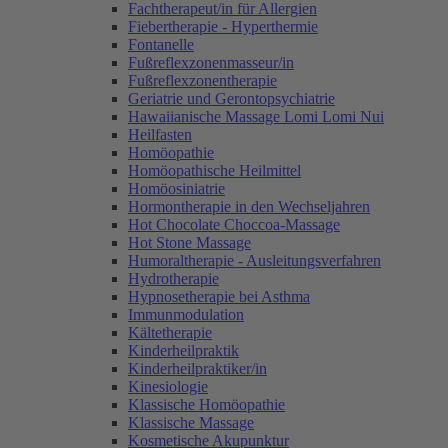
Fachtherapeut/in für Allergien
Fiebertherapie - Hyperthermie
Fontanelle
Fußreflexzonenmasseur/in
Fußreflexzonentherapie
Geriatrie und Gerontopsychiatrie
Hawaiianische Massage Lomi Lomi Nui
Heilfasten
Homöopathie
Homöopathische Heilmittel
Homöosiniatrie
Hormontherapie in den Wechseljahren
Hot Chocolate Choccoa-Massage
Hot Stone Massage
Humoraltherapie - Ausleitungsverfahren
Hydrotherapie
Hypnosetherapie bei Asthma
Immunmodulation
Kältetherapie
Kinderheilpraktik
Kinderheilpraktiker/in
Kinesiologie
Klassische Homöopathie
Klassische Massage
Kosmetische Akupunktur