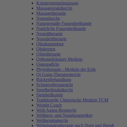
Kräuterstempelmassage
Massagepraktiker/in
Massagetherapie
Nasendusche
Naturgemäße Frauenheilkunde
Natürliche Frauenheilkunde
Neuraltherapie
Nosodentherapie
Ohrakupunktur
Ohrkerzen
Oligotherapie
Orthomolekulare Medizin
Osteopath/in
Phytotherapie - Medizin der Erde
Qi Gong-Therapeuten/in
Rückenbehandlung
Schmerztherapeut/in
Sportheilpraktiker/in
Steinheilkunde
Traditionelle Chinesische Medizin TCM
Weight Coach
Well-Aging-Berater/in
Wellness- und Naturkosmetiker
Wellnesstrainer/in
Wirbelsäulentherapie nach Dorn und Breuß