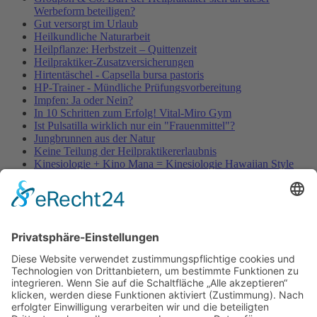
Werbeform beteiligen?
Gut versorgt im Urlaub
Heilkundliche Naturarbeit
Heilpflanze: Herbstzeit – Quittenzeit
Heilpraktiker-Zusatzversicherungen
Hirtentäschel - Capsella bursa pastoris
HP-Trainer - Mündliche Prüfungsvorbereitung
Impfen: Ja oder Nein?
In 10 Schritten zum Erfolg! Vital-Miro Gym
Ist Pulsatilla wirklich nur ein "Frauenmittel"?
Jungbrunnen aus der Natur
Keine Teilung der Heilpraktikererlaubnis
Kinesiologie + Kino Mana = Kinesiologie Hawaiian Style
Kleinblütige Königskerze - Verbascum thapsus
Kleine Würmer als Wunderheiler
Knoblauch - Allium sativum
Koffein, Schmerzmittel & Medikamente
Körperübung - Meridian Stretching
MRSA-Killerkeime in deutschen Krankenhäusern
NATURHEILKUNDE & PSYCHOTHERAPIE HEUTE
Natürliche Anti-Falten-Wunderwaffe: Hyaluron
Natürliche Apotheke – Heilpflanze Ingwer
Olivenöl - nicht nur ein Lebensmittel