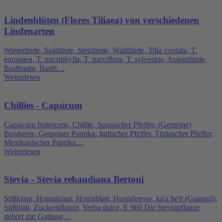
Lindenblüten (Flores Tiliaea) von verschiedenen
Lindenarten
Winterlinde, Spätlinde, Steinlinde, Waldlinde, Tilia cordata, T.
europaea, T. micriphylla, T. parviflora, T. sylvestris, Augustlinde,
Bastbaum, Basth…
Weiterlesen
Chillies - Capsicum
Capsicum frutescens, Chillie, Spanischer Pfeffer, (Gemeine)
Beisbeere, Gemeiner Paprika, Indischer Pfeffer, Türkischer Pfeffer,
Mexikanischer Paprika…
Weiterlesen
Stevia - Stevia rebaudiana Bertoni
Süßkraut, Honigkraut, Honigblatt, Honigkresse, ka'a he'ẽ (Guaraní),
Süßblatt, Zuckerpflanze, Yerba dulce, E 960 Die Steviapflanze
gehört zur Gattung…