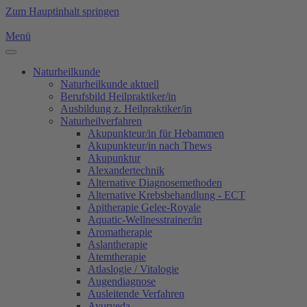
Zum Hauptinhalt springen
Menü
Naturheilkunde
Naturheilkunde aktuell
Berufsbild Heilpraktiker/in
Ausbildung z. Heilpraktiker/in
Naturheilverfahren
Akupunkteur/in für Hebammen
Akupunkteur/in nach Thews
Akupunktur
Alexandertechnik
Alternative Diagnosemethoden
Alternative Krebsbehandlung - ECT
Apitherapie Gelee-Royale
Aquatic-Wellnesstrainer/in
Aromatherapie
Aslantherapie
Atemtherapie
Atlaslogie / Vitalogie
Augendiagnose
Ausleitende Verfahren
Ayurveda