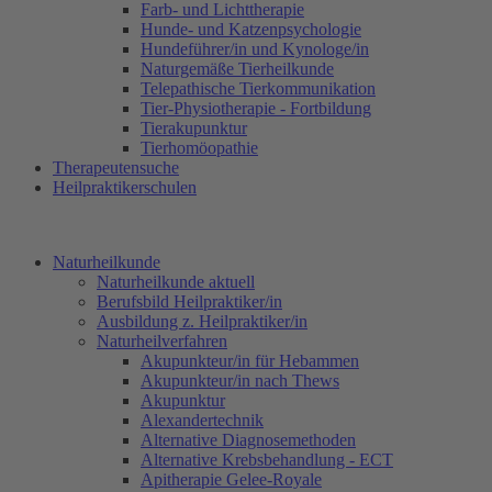
Farb- und Lichttherapie
Hunde- und Katzenpsychologie
Hundeführer/in und Kynologe/in
Naturgemäße Tierheilkunde
Telepathische Tierkommunikation
Tier-Physiotherapie - Fortbildung
Tierakupunktur
Tierhomöopathie
Therapeutensuche
Heilpraktikerschulen
Naturheilkunde
Naturheilkunde aktuell
Berufsbild Heilpraktiker/in
Ausbildung z. Heilpraktiker/in
Naturheilverfahren
Akupunkteur/in für Hebammen
Akupunkteur/in nach Thews
Akupunktur
Alexandertechnik
Alternative Diagnosemethoden
Alternative Krebsbehandlung - ECT
Apitherapie Gelee-Royale