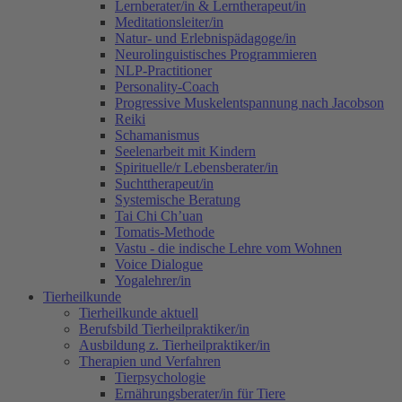
Lernberater/in & Lerntherapeut/in
Meditationsleiter/in
Natur- und Erlebnispädagoge/in
Neurolinguistisches Programmieren
NLP-Practitioner
Personality-Coach
Progressive Muskelentspannung nach Jacobson
Reiki
Schamanismus
Seelenarbeit mit Kindern
Spirituelle/r Lebensberater/in
Suchttherapeut/in
Systemische Beratung
Tai Chi Ch’uan
Tomatis-Methode
Vastu - die indische Lehre vom Wohnen
Voice Dialogue
Yogalehrer/in
Tierheilkunde
Tierheilkunde aktuell
Berufsbild Tierheilpraktiker/in
Ausbildung z. Tierheilpraktiker/in
Therapien und Verfahren
Tierpsychologie
Ernährungsberater/in für Tiere