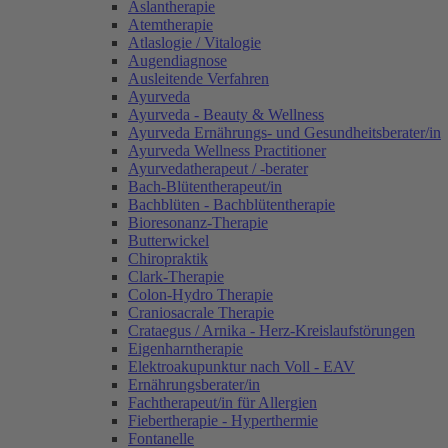
Aslantherapie
Atemtherapie
Atlaslogie / Vitalogie
Augendiagnose
Ausleitende Verfahren
Ayurveda
Ayurveda - Beauty & Wellness
Ayurveda Ernährungs- und Gesundheitsberater/in
Ayurveda Wellness Practitioner
Ayurvedatherapeut / -berater
Bach-Blütentherapeut/in
Bachblüten - Bachblütentherapie
Bioresonanz-Therapie
Butterwickel
Chiropraktik
Clark-Therapie
Colon-Hydro Therapie
Craniosacrale Therapie
Crataegus / Arnika - Herz-Kreislaufstörungen
Eigenharntherapie
Elektroakupunktur nach Voll - EAV
Ernährungsberater/in
Fachtherapeut/in für Allergien
Fiebertherapie - Hyperthermie
Fontanelle