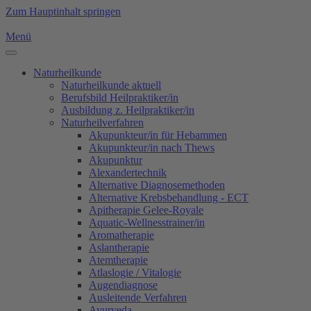
Zum Hauptinhalt springen
Menü
Naturheilkunde
Naturheilkunde aktuell
Berufsbild Heilpraktiker/in
Ausbildung z. Heilpraktiker/in
Naturheilverfahren
Akupunkteur/in für Hebammen
Akupunkteur/in nach Thews
Akupunktur
Alexandertechnik
Alternative Diagnosemethoden
Alternative Krebsbehandlung - ECT
Apitherapie Gelee-Royale
Aquatic-Wellnesstrainer/in
Aromatherapie
Aslantherapie
Atemtherapie
Atlaslogie / Vitalogie
Augendiagnose
Ausleitende Verfahren
Ayurveda