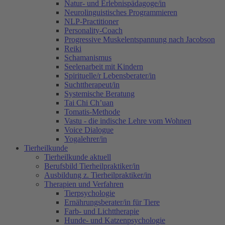
Natur- und Erlebnispädagoge/in
Neurolinguistisches Programmieren
NLP-Practitioner
Personality-Coach
Progressive Muskelentspannung nach Jacobson
Reiki
Schamanismus
Seelenarbeit mit Kindern
Spirituelle/r Lebensberater/in
Suchttherapeut/in
Systemische Beratung
Tai Chi Ch’uan
Tomatis-Methode
Vastu - die indische Lehre vom Wohnen
Voice Dialogue
Yogalehrer/in
Tierheilkunde
Tierheilkunde aktuell
Berufsbild Tierheilpraktiker/in
Ausbildung z. Tierheilpraktiker/in
Therapien und Verfahren
Tierpsychologie
Ernährungsberater/in für Tiere
Farb- und Lichttherapie
Hunde- und Katzenpsychologie