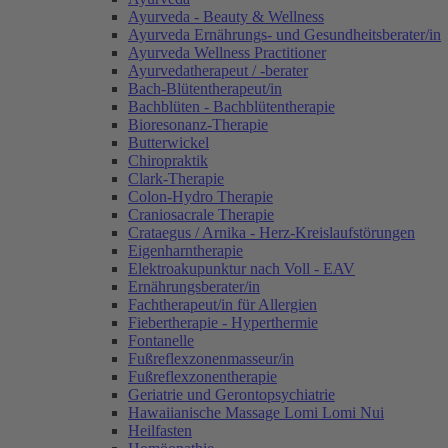
Ayurveda - Beauty & Wellness
Ayurveda Ernährungs- und Gesundheitsberater/in
Ayurveda Wellness Practitioner
Ayurvedatherapeut / -berater
Bach-Blütentherapeut/in
Bachblüten - Bachblütentherapie
Bioresonanz-Therapie
Butterwickel
Chiropraktik
Clark-Therapie
Colon-Hydro Therapie
Craniosacrale Therapie
Crataegus / Arnika - Herz-Kreislaufstörungen
Eigenharntherapie
Elektroakupunktur nach Voll - EAV
Ernährungsberater/in
Fachtherapeut/in für Allergien
Fiebertherapie - Hyperthermie
Fontanelle
Fußreflexzonenmasseur/in
Fußreflexzonentherapie
Geriatrie und Gerontopsychiatrie
Hawaiianische Massage Lomi Lomi Nui
Heilfasten