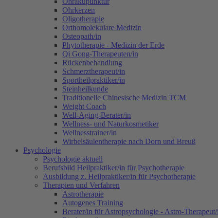
Ohrakupunktur
Ohrkerzen
Oligotherapie
Orthomolekulare Medizin
Osteopath/in
Phytotherapie - Medizin der Erde
Qi Gong-Therapeuten/in
Rückenbehandlung
Schmerztherapeut/in
Sportheilpraktiker/in
Steinheilkunde
Traditionelle Chinesische Medizin TCM
Weight Coach
Well-Aging-Berater/in
Wellness- und Naturkosmetiker
Wellnesstrainer/in
Wirbelsäulentherapie nach Dorn und Breuß
Psychologie
Psychologie aktuell
Berufsbild Heilpraktiker/in für Psychotherapie
Ausbildung z. Heilpraktiker/in für Psychotherapie
Therapien und Verfahren
Astrotherapie
Autogenes Training
Berater/in für Astropsychologie - Astro-Therapeut/