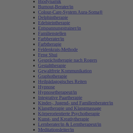
Biodynamik
Burnout-Berater/in
Colour-Care-System Aura-Soma®
Delphintherapie
Edelsteintherapie
Entspannungstrainer/in
Familienstellen
Farbberater/in
Farbtherapie
Feldenkrais-Methode
Feng Shui
Gesprächstherapie nach Rogers
Gestalttherapie
Gewaltfreie Kommunikation
Graphotherapie
Heilpädagogisches Reiten
Hypnose
Hypnosetherapeut/in
Integrative Paartherapie
Kinder-, Jugend- und Familienberater/in
Klangtherapie und Klangmassage
Körperorientierte Psychotherapie
Kunst- und Kreativtherapie
Lernberater/in & Lerntherapeut/in
Meditationsleiter/in