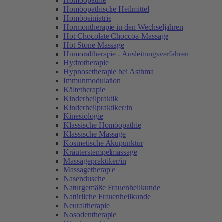
Homöopathie
Homöopathische Heilmittel
Homöosiniatrie
Hormontherapie in den Wechseljahren
Hot Chocolate Choccoa-Massage
Hot Stone Massage
Humoraltherapie - Ausleitungsverfahren
Hydrotherapie
Hypnosetherapie bei Asthma
Immunmodulation
Kältetherapie
Kinderheilpraktik
Kinderheilpraktiker/in
Kinesiologie
Klassische Homöopathie
Klassische Massage
Kosmetische Akupunktur
Kräuterstempelmassage
Massagepraktiker/in
Massagetherapie
Nasendusche
Naturgemäße Frauenheilkunde
Natürliche Frauenheilkunde
Neuraltherapie
Nosodentherapie