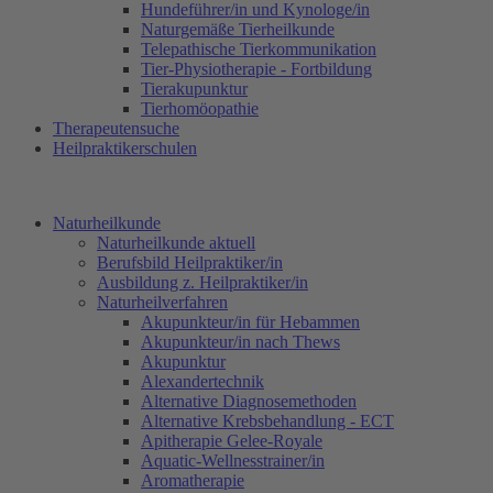
Hundeführer/in und Kynologe/in
Naturgemäße Tierheilkunde
Telepathische Tierkommunikation
Tier-Physiotherapie - Fortbildung
Tierakupunktur
Tierhomöopathie
Therapeutensuche
Heilpraktikerschulen
Naturheilkunde
Naturheilkunde aktuell
Berufsbild Heilpraktiker/in
Ausbildung z. Heilpraktiker/in
Naturheilverfahren
Akupunkteur/in für Hebammen
Akupunkteur/in nach Thews
Akupunktur
Alexandertechnik
Alternative Diagnosemethoden
Alternative Krebsbehandlung - ECT
Apitherapie Gelee-Royale
Aquatic-Wellnesstrainer/in
Aromatherapie