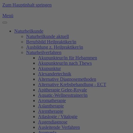
Zum Hauptinhalt springen
Menü
Naturheilkunde
Naturheilkunde aktuell
Berufsbild Heilpraktiker/in
Ausbildung z. Heilpraktiker/in
Naturheilverfahren
Akupunkteur/in für Hebammen
Akupunkteur/in nach Thews
Akupunktur
Alexandertechnik
Alternative Diagnosemethoden
Alternative Krebsbehandlung - ECT
Apitherapie Gelee-Royale
Aquatic-Wellnesstrainer/in
Aromatherapie
Aslantherapie
Atemtherapie
Atlaslogie / Vitalogie
Augendiagnose
Ausleitende Verfahren
Ayurveda