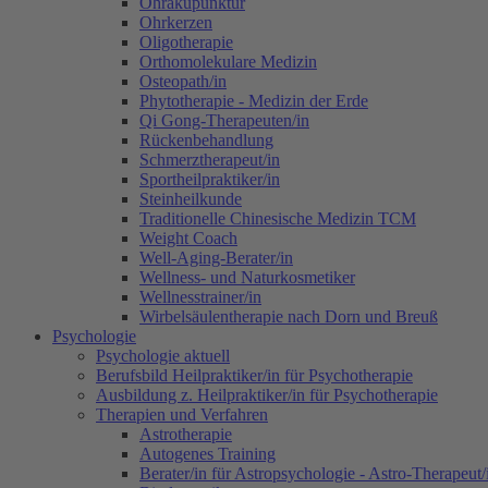
Ohrakupunktur
Ohrkerzen
Oligotherapie
Orthomolekulare Medizin
Osteopath/in
Phytotherapie - Medizin der Erde
Qi Gong-Therapeuten/in
Rückenbehandlung
Schmerztherapeut/in
Sportheilpraktiker/in
Steinheilkunde
Traditionelle Chinesische Medizin TCM
Weight Coach
Well-Aging-Berater/in
Wellness- und Naturkosmetiker
Wellnesstrainer/in
Wirbelsäulentherapie nach Dorn und Breuß
Psychologie
Psychologie aktuell
Berufsbild Heilpraktiker/in für Psychotherapie
Ausbildung z. Heilpraktiker/in für Psychotherapie
Therapien und Verfahren
Astrotherapie
Autogenes Training
Berater/in für Astropsychologie - Astro-Therapeut/