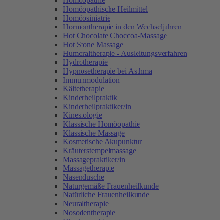
Homöopathie
Homöopathische Heilmittel
Homöosiniatrie
Hormontherapie in den Wechseljahren
Hot Chocolate Choccoa-Massage
Hot Stone Massage
Humoraltherapie - Ausleitungsverfahren
Hydrotherapie
Hypnosetherapie bei Asthma
Immunmodulation
Kältetherapie
Kinderheilpraktik
Kinderheilpraktiker/in
Kinesiologie
Klassische Homöopathie
Klassische Massage
Kosmetische Akupunktur
Kräuterstempelmassage
Massagepraktiker/in
Massagetherapie
Nasendusche
Naturgemäße Frauenheilkunde
Natürliche Frauenheilkunde
Neuraltherapie
Nosodentherapie