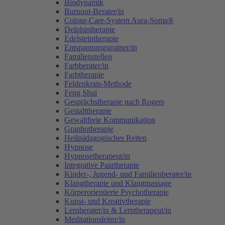
Biodynamik
Burnout-Berater/in
Colour-Care-System Aura-Soma®
Delphintherapie
Edelsteintherapie
Entspannungstrainer/in
Familienstellen
Farbberater/in
Farbtherapie
Feldenkrais-Methode
Feng Shui
Gesprächstherapie nach Rogers
Gestalttherapie
Gewaltfreie Kommunikation
Graphotherapie
Heilpädagogisches Reiten
Hypnose
Hypnosetherapeut/in
Integrative Paartherapie
Kinder-, Jugend- und Familienberater/in
Klangtherapie und Klangmassage
Körperorientierte Psychotherapie
Kunst- und Kreativtherapie
Lernberater/in & Lerntherapeut/in
Meditationsleiter/in