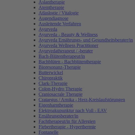
Aslantherapie
Atemtherapie
Atlaslogie / Vitalogie
Augendiagnose
Ausleitende Verfahren
Ayurveda
Ayurveda - Beauty & Wellness
Ayurveda Ernährungs- und Gesundheitsberater/in
Ayurveda Wellness Practitioner
Ayurvedatherapeut / -berater
Bach-Blütentherapeut/in
Bachblüten - Bachblütentherapie
Bioresonanz-Therapie
Butterwickel
Chiropraktik
Clark-Therapie
Colon-Hydro Therapie
Craniosacrale Therapie
Crataegus / Arnika - Herz-Kreislaufstörungen
Eigenharntherapie
Elektroakupunktur nach Voll - EAV
Ernährungsberater/in
Fachtherapeut/in für Allergien
Fiebertherapie - Hyperthermie
Fontanelle