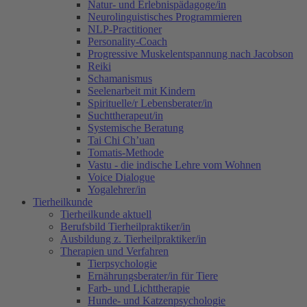
Natur- und Erlebnispädagoge/in
Neurolinguistisches Programmieren
NLP-Practitioner
Personality-Coach
Progressive Muskelentspannung nach Jacobson
Reiki
Schamanismus
Seelenarbeit mit Kindern
Spirituelle/r Lebensberater/in
Suchttherapeut/in
Systemische Beratung
Tai Chi Ch’uan
Tomatis-Methode
Vastu - die indische Lehre vom Wohnen
Voice Dialogue
Yogalehrer/in
Tierheilkunde
Tierheilkunde aktuell
Berufsbild Tierheilpraktiker/in
Ausbildung z. Tierheilpraktiker/in
Therapien und Verfahren
Tierpsychologie
Ernährungsberater/in für Tiere
Farb- und Lichttherapie
Hunde- und Katzenpsychologie