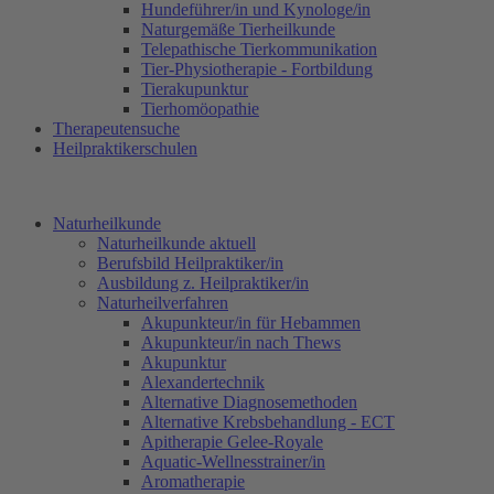
Hundeführer/in und Kynologe/in
Naturgemäße Tierheilkunde
Telepathische Tierkommunikation
Tier-Physiotherapie - Fortbildung
Tierakupunktur
Tierhomöopathie
Therapeutensuche
Heilpraktikerschulen
Naturheilkunde
Naturheilkunde aktuell
Berufsbild Heilpraktiker/in
Ausbildung z. Heilpraktiker/in
Naturheilverfahren
Akupunkteur/in für Hebammen
Akupunkteur/in nach Thews
Akupunktur
Alexandertechnik
Alternative Diagnosemethoden
Alternative Krebsbehandlung - ECT
Apitherapie Gelee-Royale
Aquatic-Wellnesstrainer/in
Aromatherapie