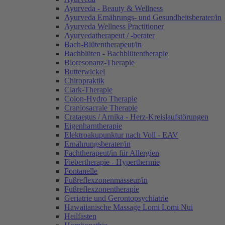
Ayurveda - Beauty & Wellness
Ayurveda Ernährungs- und Gesundheitsberater/in
Ayurveda Wellness Practitioner
Ayurvedatherapeut / -berater
Bach-Blütentherapeut/in
Bachblüten - Bachblütentherapie
Bioresonanz-Therapie
Butterwickel
Chiropraktik
Clark-Therapie
Colon-Hydro Therapie
Craniosacrale Therapie
Crataegus / Arnika - Herz-Kreislaufstörungen
Eigenharntherapie
Elektroakupunktur nach Voll - EAV
Ernährungsberater/in
Fachtherapeut/in für Allergien
Fiebertherapie - Hyperthermie
Fontanelle
Fußreflexzonenmasseur/in
Fußreflexzonentherapie
Geriatrie und Gerontopsychiatrie
Hawaiianische Massage Lomi Lomi Nui
Heilfasten