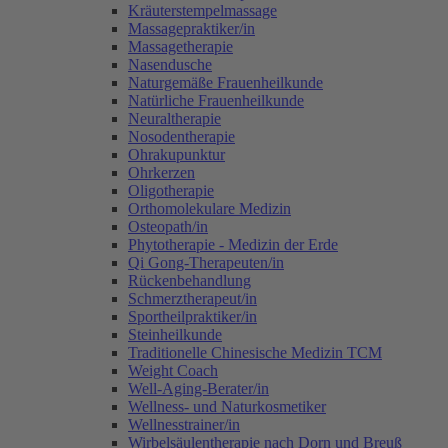
Kräuterstempelmassage
Massagepraktiker/in
Massagetherapie
Nasendusche
Naturgemäße Frauenheilkunde
Natürliche Frauenheilkunde
Neuraltherapie
Nosodentherapie
Ohrakupunktur
Ohrkerzen
Oligotherapie
Orthomolekulare Medizin
Osteopath/in
Phytotherapie - Medizin der Erde
Qi Gong-Therapeuten/in
Rückenbehandlung
Schmerztherapeut/in
Sportheilpraktiker/in
Steinheilkunde
Traditionelle Chinesische Medizin TCM
Weight Coach
Well-Aging-Berater/in
Wellness- und Naturkosmetiker
Wellnesstrainer/in
Wirbelsäulentherapie nach Dorn und Breuß