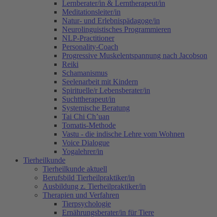
Lernberater/in & Lerntherapeut/in
Meditationsleiter/in
Natur- und Erlebnispädagoge/in
Neurolinguistisches Programmieren
NLP-Practitioner
Personality-Coach
Progressive Muskelentspannung nach Jacobson
Reiki
Schamanismus
Seelenarbeit mit Kindern
Spirituelle/r Lebensberater/in
Suchttherapeut/in
Systemische Beratung
Tai Chi Ch’uan
Tomatis-Methode
Vastu - die indische Lehre vom Wohnen
Voice Dialogue
Yogalehrer/in
Tierheilkunde
Tierheilkunde aktuell
Berufsbild Tierheilpraktiker/in
Ausbildung z. Tierheilpraktiker/in
Therapien und Verfahren
Tierpsychologie
Ernährungsberater/in für Tiere