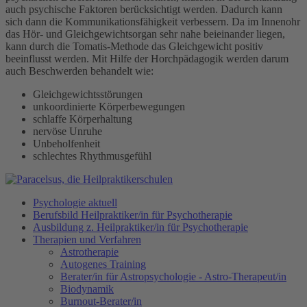
auch psychische Faktoren berücksichtigt werden. Dadurch kann
sich dann die Kommunikationsfähigkeit verbessern. Da im Innenohr
das Hör- und Gleichgewichtsorgan sehr nahe beieinander liegen,
kann durch die Tomatis-Methode das Gleichgewicht positiv
beeinflusst werden. Mit Hilfe der Horchpädagogik werden darum
auch Beschwerden behandelt wie:
Gleichgewichtsstörungen
unkoordinierte Körperbewegungen
schlaffe Körperhaltung
nervöse Unruhe
Unbeholfenheit
schlechtes Rhythmusgefühl
Psychologie aktuell
Berufsbild Heilpraktiker/in für Psychotherapie
Ausbildung z. Heilpraktiker/in für Psychotherapie
Therapien und Verfahren
Astrotherapie
Autogenes Training
Berater/in für Astropsychologie - Astro-Therapeut/in
Biodynamik
Burnout-Berater/in