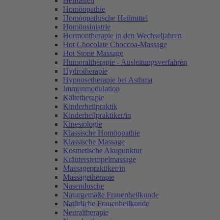
Heilfasten
Homöopathie
Homöopathische Heilmittel
Homöosiniatrie
Hormontherapie in den Wechseljahren
Hot Chocolate Choccoa-Massage
Hot Stone Massage
Humoraltherapie - Ausleitungsverfahren
Hydrotherapie
Hypnosetherapie bei Asthma
Immunmodulation
Kältetherapie
Kinderheilpraktik
Kinderheilpraktiker/in
Kinesiologie
Klassische Homöopathie
Klassische Massage
Kosmetische Akupunktur
Kräuterstempelmassage
Massagepraktiker/in
Massagetherapie
Nasendusche
Naturgemäße Frauenheilkunde
Natürliche Frauenheilkunde
Neuraltherapie