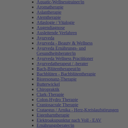
Aquatic-Wellnesstrainer/in
Aromatherapie
Aslantherapie
Atemtherapie
Atlaslogie / Vitalogie
Augendiagnose
Ausleitende Verfahren
Ayurveda
Ayurveda - Beauty & Wellness
Ayurveda Ernährungs- und
Gesundheitsberater/in
Ayurveda Wellness Practitioner
Ayurvedatherapeut / -berater
Bach-Blütentherapeut/in
Bachblüten - Bachblütentherapie
Bioresonanz-Therapie
Butterwickel
Chiropraktik
Clark-Therapie
Colon-Hydro Therapie
Craniosacrale Therapie
Crataegus / Arnika - Herz-Kreislaufstörungen
Eigenharntherapie
Elektroakupunktur nach Voll - EAV
Ernährungsberater/in