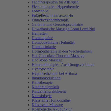
Fachtherapeut/in für Allergien
Fiebertherapie - Hyperthermie
Fontanelle
Fußreflexzonenmasseur/in
Fußreflexzonentherapie
Geriatrie und Gerontopsychiatrie
Hawaiianische Massage Lomi Lomi Nui
Heilfasten
Homöopathie
Homöopathische Heilmittel
Homöosiniatrie
Hormontherapie in den Wechseljahren
Hot Chocolate Choccoa-Massage
Hot Stone Massage
Humoraltherapie - Ausleitungsverfahren
Hydrotherapie
Hypnosetherapie bei Asthma
Immunmodulation
Kältetherapie
Kinderheilpraktik
Kinderheilpraktiker/in
Kinesiologie
Klassische Homöopathie
Klassische Massage
Kosmetische Akupunktur