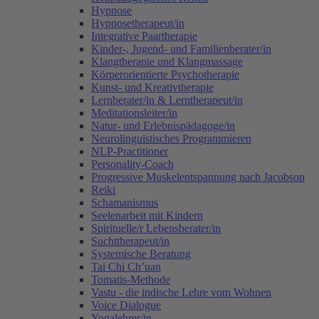
Hypnose
Hypnosetherapeut/in
Integrative Paartherapie
Kinder-, Jugend- und Familienberater/in
Klangtherapie und Klangmassage
Körperorientierte Psychotherapie
Kunst- und Kreativtherapie
Lernberater/in & Lerntherapeut/in
Meditationsleiter/in
Natur- und Erlebnispädagoge/in
Neurolinguistisches Programmieren
NLP-Practitioner
Personality-Coach
Progressive Muskelentspannung nach Jacobson
Reiki
Schamanismus
Seelenarbeit mit Kindern
Spirituelle/r Lebensberater/in
Suchttherapeut/in
Systemische Beratung
Tai Chi Ch’uan
Tomatis-Methode
Vastu - die indische Lehre vom Wohnen
Voice Dialogue
Yogalehrer/in