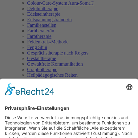
Colour-Care-System Aura-Soma®
Delphintherapie
Edelsteintherapie
Entspannungstrainer/in
Familienstellen
Farbberater/in
Farbtherapie
Feldenkrais-Methode
Feng Shui
Gesprächstherapie nach Rogers
Gestalttherapie
Gewaltfreie Kommunikation
Graphotherapie
Heilpädagogisches Reiten
Hypnose
Hypnosetherapeut/in
Integrative Paartherapie
Kinder-, Jugend- und Familienberater/in
Klangtherapie und Klangmassage
Körperorientierte Psychotherapie
Kunst- und Kreativtherapie
Lernberater/in & Lerntherapeut/in
Meditationsleiter/in
Natur- und Erlebnispädagoge/in
Neurolinguistisches Programmieren