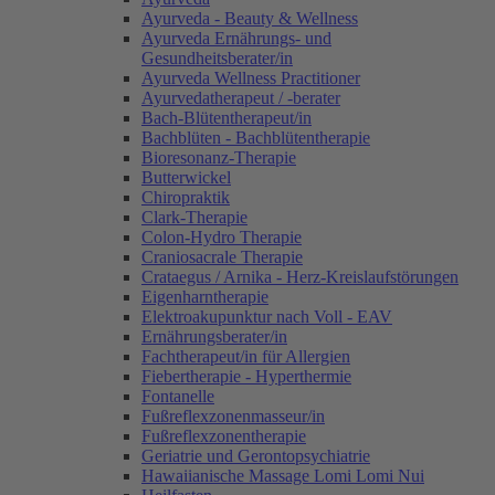
Ayurveda - Beauty & Wellness
Ayurveda Ernährungs- und
Gesundheitsberater/in
Ayurveda Wellness Practitioner
Ayurvedatherapeut / -berater
Bach-Blütentherapeut/in
Bachblüten - Bachblütentherapie
Bioresonanz-Therapie
Butterwickel
Chiropraktik
Clark-Therapie
Colon-Hydro Therapie
Craniosacrale Therapie
Crataegus / Arnika - Herz-Kreislaufstörungen
Eigenharntherapie
Elektroakupunktur nach Voll - EAV
Ernährungsberater/in
Fachtherapeut/in für Allergien
Fiebertherapie - Hyperthermie
Fontanelle
Fußreflexzonenmasseur/in
Fußreflexzonentherapie
Geriatrie und Gerontopsychiatrie
Hawaiianische Massage Lomi Lomi Nui