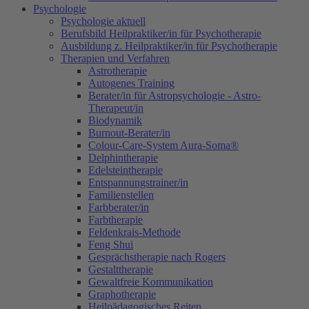
Psychologie
Psychologie aktuell
Berufsbild Heilpraktiker/in für Psychotherapie
Ausbildung z. Heilpraktiker/in für Psychotherapie
Therapien und Verfahren
Astrotherapie
Autogenes Training
Berater/in für Astropsychologie - Astro-
Therapeut/in
Biodynamik
Burnout-Berater/in
Colour-Care-System Aura-Soma®
Delphintherapie
Edelsteintherapie
Entspannungstrainer/in
Familienstellen
Farbberater/in
Farbtherapie
Feldenkrais-Methode
Feng Shui
Gesprächstherapie nach Rogers
Gestalttherapie
Gewaltfreie Kommunikation
Graphotherapie
Heilpädagogisches Reiten