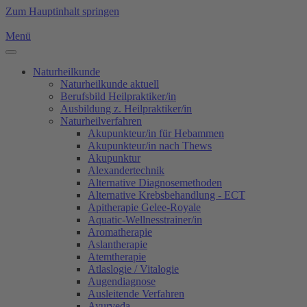
Zum Hauptinhalt springen
Menü
Naturheilkunde
Naturheilkunde aktuell
Berufsbild Heilpraktiker/in
Ausbildung z. Heilpraktiker/in
Naturheilverfahren
Akupunkteur/in für Hebammen
Akupunkteur/in nach Thews
Akupunktur
Alexandertechnik
Alternative Diagnosemethoden
Alternative Krebsbehandlung - ECT
Apitherapie Gelee-Royale
Aquatic-Wellnesstrainer/in
Aromatherapie
Aslantherapie
Atemtherapie
Atlaslogie / Vitalogie
Augendiagnose
Ausleitende Verfahren
Ayurveda