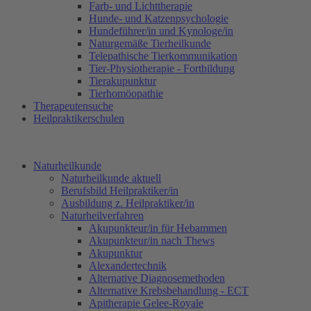
Farb- und Lichttherapie
Hunde- und Katzenpsychologie
Hundeführer/in und Kynologe/in
Naturgemäße Tierheilkunde
Telepathische Tierkommunikation
Tier-Physiotherapie - Fortbildung
Tierakupunktur
Tierhomöopathie
Therapeutensuche
Heilpraktikerschulen
Naturheilkunde
Naturheilkunde aktuell
Berufsbild Heilpraktiker/in
Ausbildung z. Heilpraktiker/in
Naturheilverfahren
Akupunkteur/in für Hebammen
Akupunkteur/in nach Thews
Akupunktur
Alexandertechnik
Alternative Diagnosemethoden
Alternative Krebsbehandlung - ECT
Apitherapie Gelee-Royale