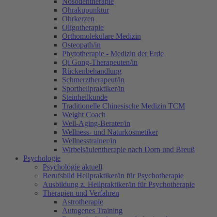
Nosodentherapie
Ohrakupunktur
Ohrkerzen
Oligotherapie
Orthomolekulare Medizin
Osteopath/in
Phytotherapie - Medizin der Erde
Qi Gong-Therapeuten/in
Rückenbehandlung
Schmerztherapeut/in
Sportheilpraktiker/in
Steinheilkunde
Traditionelle Chinesische Medizin TCM
Weight Coach
Well-Aging-Berater/in
Wellness- und Naturkosmetiker
Wellnesstrainer/in
Wirbelsäulentherapie nach Dorn und Breuß
Psychologie
Psychologie aktuell
Berufsbild Heilpraktiker/in für Psychotherapie
Ausbildung z. Heilpraktiker/in für Psychotherapie
Therapien und Verfahren
Astrotherapie
Autogenes Training