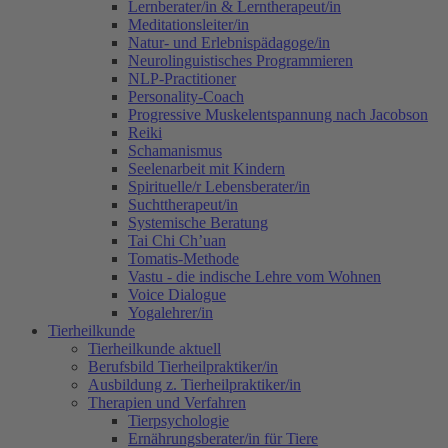
Lernberater/in & Lerntherapeut/in
Meditationsleiter/in
Natur- und Erlebnispädagoge/in
Neurolinguistisches Programmieren
NLP-Practitioner
Personality-Coach
Progressive Muskelentspannung nach Jacobson
Reiki
Schamanismus
Seelenarbeit mit Kindern
Spirituelle/r Lebensberater/in
Suchttherapeut/in
Systemische Beratung
Tai Chi Ch’uan
Tomatis-Methode
Vastu - die indische Lehre vom Wohnen
Voice Dialogue
Yogalehrer/in
Tierheilkunde
Tierheilkunde aktuell
Berufsbild Tierheilpraktiker/in
Ausbildung z. Tierheilpraktiker/in
Therapien und Verfahren
Tierpsychologie
Ernährungsberater/in für Tiere