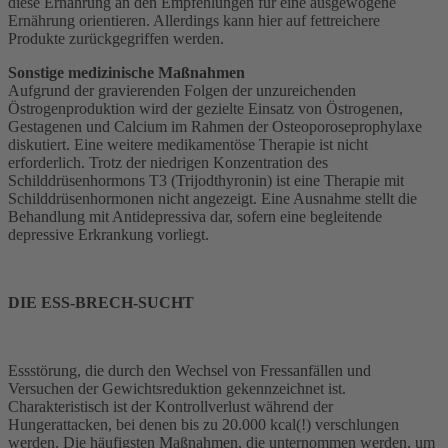
diese Ernährung an den Empfehlungen für eine ausgewogene
Ernährung orientieren. Allerdings kann hier auf fettreichere
Produkte zurückgegriffen werden.
Sonstige medizinische Maßnahmen
Aufgrund der gravierenden Folgen der unzureichenden
Östrogenproduktion wird der gezielte Einsatz von Östrogenen,
Gestagenen und Calcium im Rahmen der Osteoporoseprophylaxe
diskutiert. Eine weitere medikamentöse Therapie ist nicht
erforderlich. Trotz der niedrigen Konzentration des
Schilddrüsenhormons T3 (Trijodthyronin) ist eine Therapie mit
Schilddrüsenhormonen nicht angezeigt. Eine Ausnahme stellt die
Behandlung mit Antidepressiva dar, sofern eine begleitende
depressive Erkrankung vorliegt.
DIE ESS-BRECH-SUCHT
Essstörung, die durch den Wechsel von Fressanfällen und
Versuchen der Gewichtsreduktion gekennzeichnet ist.
Charakteristisch ist der Kontrollverlust während der
Hungerattacken, bei denen bis zu 20.000 kcal(!) verschlungen
werden. Die häufigsten Maßnahmen, die unternommen werden, um