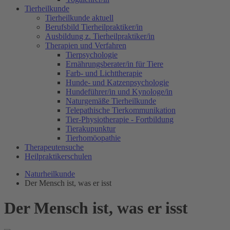
Tierheilkunde
Tierheilkunde aktuell
Berufsbild Tierheilpraktiker/in
Ausbildung z. Tierheilpraktiker/in
Therapien und Verfahren
Tierpsychologie
Ernährungsberater/in für Tiere
Farb- und Lichttherapie
Hunde- und Katzenpsychologie
Hundeführer/in und Kynologe/in
Naturgemäße Tierheilkunde
Telepathische Tierkommunikation
Tier-Physiotherapie - Fortbildung
Tierakupunktur
Tierhomöopathie
Therapeutensuche
Heilpraktikerschulen
Naturheilkunde
Der Mensch ist, was er isst
Der Mensch ist, was er isst