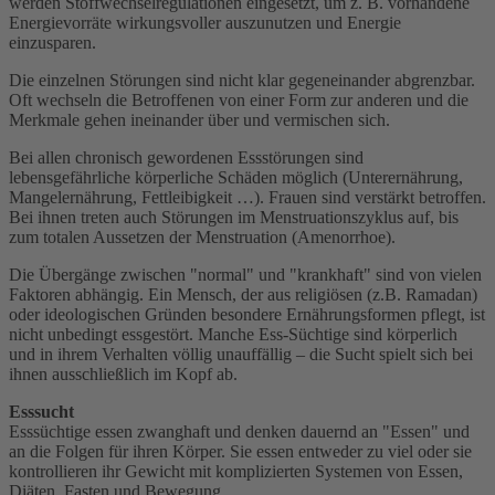
werden Stoffwechselregulationen eingesetzt, um z. B. vorhandene
Energievorräte wirkungsvoller auszunutzen und Energie
einzusparen.
Die einzelnen Störungen sind nicht klar gegeneinander abgrenzbar.
Oft wechseln die Betroffenen von einer Form zur anderen und die
Merkmale gehen ineinander über und vermischen sich.
Bei allen chronisch gewordenen Essstörungen sind
lebensgefährliche körperliche Schäden möglich (Unterernährung,
Mangelernährung, Fettleibigkeit …). Frauen sind verstärkt betroffen.
Bei ihnen treten auch Störungen im Menstruationszyklus auf, bis
zum totalen Aussetzen der Menstruation (Amenorrhoe).
Die Übergänge zwischen "normal" und "krankhaft" sind von vielen
Faktoren abhängig. Ein Mensch, der aus religiösen (z.B. Ramadan)
oder ideologischen Gründen besondere Ernährungsformen pflegt, ist
nicht unbedingt essgestört. Manche Ess-Süchtige sind körperlich
und in ihrem Verhalten völlig unauffällig – die Sucht spielt sich bei
ihnen ausschließlich im Kopf ab.
Esssucht
Esssüchtige essen zwanghaft und denken dauernd an "Essen" und
an die Folgen für ihren Körper. Sie essen entweder zu viel oder sie
kontrollieren ihr Gewicht mit komplizierten Systemen von Essen,
Diäten, Fasten und Bewegung.