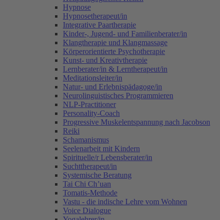
Hypnose
Hypnosetherapeut/in
Integrative Paartherapie
Kinder-, Jugend- und Familienberater/in
Klangtherapie und Klangmassage
Körperorientierte Psychotherapie
Kunst- und Kreativtherapie
Lernberater/in & Lerntherapeut/in
Meditationsleiter/in
Natur- und Erlebnispädagoge/in
Neurolinguistisches Programmieren
NLP-Practitioner
Personality-Coach
Progressive Muskelentspannung nach Jacobson
Reiki
Schamanismus
Seelenarbeit mit Kindern
Spirituelle/r Lebensberater/in
Suchttherapeut/in
Systemische Beratung
Tai Chi Ch’uan
Tomatis-Methode
Vastu - die indische Lehre vom Wohnen
Voice Dialogue
Yogalehrer/in