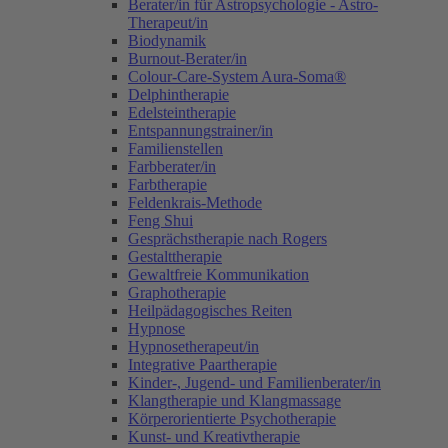
Berater/in für Astropsychologie - Astro-
Therapeut/in
Biodynamik
Burnout-Berater/in
Colour-Care-System Aura-Soma®
Delphintherapie
Edelsteintherapie
Entspannungstrainer/in
Familienstellen
Farbberater/in
Farbtherapie
Feldenkrais-Methode
Feng Shui
Gesprächstherapie nach Rogers
Gestalttherapie
Gewaltfreie Kommunikation
Graphotherapie
Heilpädagogisches Reiten
Hypnose
Hypnosetherapeut/in
Integrative Paartherapie
Kinder-, Jugend- und Familienberater/in
Klangtherapie und Klangmassage
Körperorientierte Psychotherapie
Kunst- und Kreativtherapie