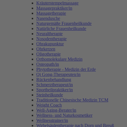
Kräuterstempelmassage
Massagepraktiker/in
Massagetherapie
Nasendusche
Naturgemäße Frauenheilkunde
Natürliche Frauenheilkunde
Neuraltherapie
Nosodentherapie
Ohrakupunktur
Ohrkerzen
Oligotherapie
Orthomolekulare Medizin
Osteopath/in
Phytotherapie - Medizin der Erde
Qi Gong-Therapeuten/in
Rückenbehandlung
Schmerztherapeut/in
Sportheilpraktiker/in
Steinheilkunde
Traditionelle Chinesische Medizin TCM
Weight Coach
Well-Aging-Berater/in
Wellness- und Naturkosmetiker
Wellnesstrainer/in
Wirbelsäulentherapie nach Dorn und Breuß