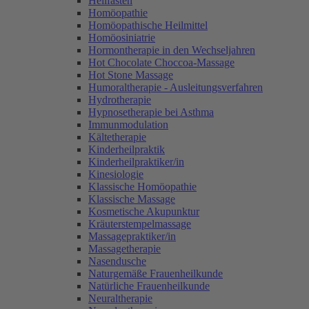
Heilfasten
Homöopathie
Homöopathische Heilmittel
Homöosiniatrie
Hormontherapie in den Wechseljahren
Hot Chocolate Choccoa-Massage
Hot Stone Massage
Humoraltherapie - Ausleitungsverfahren
Hydrotherapie
Hypnosetherapie bei Asthma
Immunmodulation
Kältetherapie
Kinderheilpraktik
Kinderheilpraktiker/in
Kinesiologie
Klassische Homöopathie
Klassische Massage
Kosmetische Akupunktur
Kräuterstempelmassage
Massagepraktiker/in
Massagetherapie
Nasendusche
Naturgemäße Frauenheilkunde
Natürliche Frauenheilkunde
Neuraltherapie