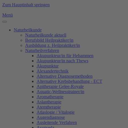
Zum Hauptinhalt springen
Menü
Naturheilkunde
Naturheilkunde aktuell
Berufsbild Heilpraktiker/in
Ausbildung z. Heilpraktiker/in
Naturheilverfahren
Akupunkteur/in für Hebammen
Akupunkteur/in nach Thews
Akupunktur
Alexandertechnik
Alternative Diagnosemethoden
Alternative Krebsbehandlung - ECT
Apitherapie Gelee-Royale
Aquatic-Wellnesstrainer/in
Aromatherapie
Aslantherapie
Atemtherapie
Atlaslogie / Vitalogie
Augendiagnose
Ausleitende Verfahren
Ayurveda