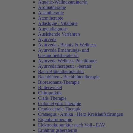
Aquatic-Wellnesstrainer/in
Aromatherapie
Aslantherapie
Atemtherapie
Atlaslogie / Vitalogie
Augendiagnose
Ausleitende Verfahren
Ayurveda
Ayurveda - Beauty & Wellness
Ayurveda Ernährungs- und
Gesundheitsberater/in
Ayurveda Wellness Practitioner
Ayurvedatherapeut / -berater
Bach-Blütentherapeut/in
Bachblüten - Bachblütentherapie
Bioresonanz-Therapie
Butterwickel
Chiropraktik
Clark-Therapie
Colon-Hydro Therapie
Craniosacrale Therapie
Crataegus / Arnika - Herz-Kreislaufstörungen
Eigenharntherapie
Elektroakupunktur nach Voll - EAV
Ernährungsberater/in