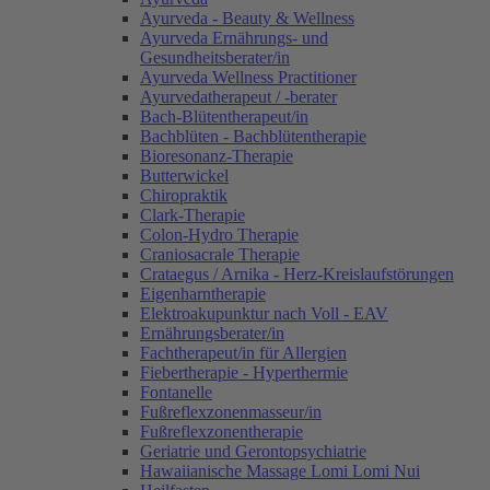
Ayurveda - Beauty & Wellness
Ayurveda Ernährungs- und
Gesundheitsberater/in
Ayurveda Wellness Practitioner
Ayurvedatherapeut / -berater
Bach-Blütentherapeut/in
Bachblüten - Bachblütentherapie
Bioresonanz-Therapie
Butterwickel
Chiropraktik
Clark-Therapie
Colon-Hydro Therapie
Craniosacrale Therapie
Crataegus / Arnika - Herz-Kreislaufstörungen
Eigenharntherapie
Elektroakupunktur nach Voll - EAV
Ernährungsberater/in
Fachtherapeut/in für Allergien
Fiebertherapie - Hyperthermie
Fontanelle
Fußreflexzonenmasseur/in
Fußreflexzonentherapie
Geriatrie und Gerontopsychiatrie
Hawaiianische Massage Lomi Lomi Nui