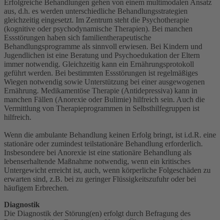
Erfolgreiche Behandlungen gehen von einem multimodalen Ansatz
aus, d.h. es werden unterschiedliche Behandlungsstrategien
gleichzeitig eingesetzt. Im Zentrum steht die Psychotherapie
(kognitive oder psychodynamische Therapien). Bei manchen
Essstörungen haben sich familientherapeutische
Behandlungsprogramme als sinnvoll erwiesen. Bei Kindern und
Jugendlichen ist eine Beratung und Psychoedukation der Eltern
immer notwendig. Gleichzeitig kann ein Ernährungsprotokoll
geführt werden. Bei bestimmten Essstörungen ist regelmäßiges
Wiegen notwendig sowie Unterstützung bei einer ausgewogenen
Ernährung. Medikamentöse Therapie (Antidepressiva) kann in
manchen Fällen (Anorexie oder Bulimie) hilfreich sein. Auch die
Vermittlung von Therapieprogrammen in Selbsthilfegruppen ist
hilfreich.
Wenn die ambulante Behandlung keinen Erfolg bringt, ist i.d.R. eine
stationäre oder zumindest teilstationäre Behandlung erforderlich.
Insbesondere bei Anorexie ist eine stationäre Behandlung als
lebenserhaltende Maßnahme notwendig, wenn ein kritisches
Untergewicht erreicht ist, auch, wenn körperliche Folgeschäden zu
erwarten sind, z.B. bei zu geringer Flüssigkeitszufuhr oder bei
häufigem Erbrechen.
Diagnostik
Die Diagnostik der Störung(en) erfolgt durch Befragung des