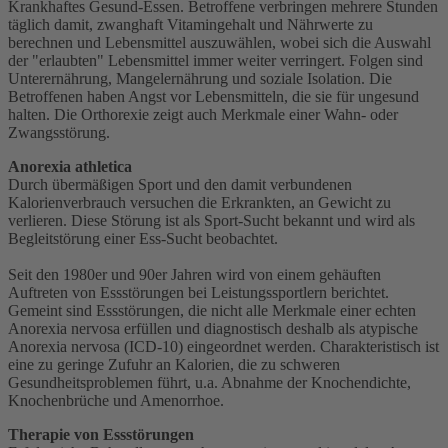
Krankhaftes Gesund-Essen. Betroffene verbringen mehrere Stunden
täglich damit, zwanghaft Vitamingehalt und Nährwerte zu
berechnen und Lebensmittel auszuwählen, wobei sich die Auswahl
der "erlaubten" Lebensmittel immer weiter verringert. Folgen sind
Unterernährung, Mangelernährung und soziale Isolation. Die
Betroffenen haben Angst vor Lebensmitteln, die sie für ungesund
halten. Die Orthorexie zeigt auch Merkmale einer Wahn- oder
Zwangsstörung.
Anorexia athletica
Durch übermäßigen Sport und den damit verbundenen
Kalorienverbrauch versuchen die Erkrankten, an Gewicht zu
verlieren. Diese Störung ist als Sport-Sucht bekannt und wird als
Begleitstörung einer Ess-Sucht beobachtet.
Seit den 1980er und 90er Jahren wird von einem gehäuften
Auftreten von Essstörungen bei Leistungssportlern berichtet.
Gemeint sind Essstörungen, die nicht alle Merkmale einer echten
Anorexia nervosa erfüllen und diagnostisch deshalb als atypische
Anorexia nervosa (ICD-10) eingeordnet werden. Charakteristisch ist
eine zu geringe Zufuhr an Kalorien, die zu schweren
Gesundheitsproblemen führt, u.a. Abnahme der Knochendichte,
Knochenbrüche und Amenorrhoe.
Therapie von Essstörungen