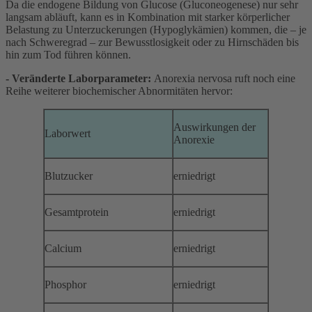
Da die endogene Bildung von Glucose (Gluconeogenese) nur sehr
langsam abläuft, kann es in Kombination mit starker körperlicher
Belastung zu Unterzuckerungen (Hypoglykämien) kommen, die – je
nach Schweregrad – zur Bewusstlosigkeit oder zu Hirnschäden bis
hin zum Tod führen können.
- Veränderte Laborparameter:
Anorexia nervosa ruft noch eine
Reihe weiterer biochemischer Abnormitäten hervor:
Auswirkungen der
Laborwert
Anorexie
Blutzucker
erniedrigt
Gesamtprotein
erniedrigt
Calcium
erniedrigt
Phosphor
erniedrigt