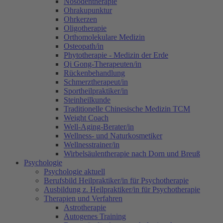
Nosodentherapie
Ohrakupunktur
Ohrkerzen
Oligotherapie
Orthomolekulare Medizin
Osteopath/in
Phytotherapie - Medizin der Erde
Qi Gong-Therapeuten/in
Rückenbehandlung
Schmerztherapeut/in
Sportheilpraktiker/in
Steinheilkunde
Traditionelle Chinesische Medizin TCM
Weight Coach
Well-Aging-Berater/in
Wellness- und Naturkosmetiker
Wellnesstrainer/in
Wirbelsäulentherapie nach Dorn und Breuß
Psychologie
Psychologie aktuell
Berufsbild Heilpraktiker/in für Psychotherapie
Ausbildung z. Heilpraktiker/in für Psychotherapie
Therapien und Verfahren
Astrotherapie
Autogenes Training