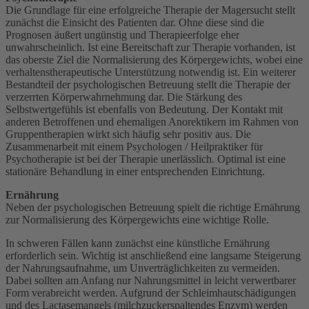
Die Grundlage für eine erfolgreiche Therapie der Magersucht stellt
zunächst die Einsicht des Patienten dar. Ohne diese sind die
Prognosen äußert ungünstig und Therapieerfolge eher
unwahrscheinlich. Ist eine Bereitschaft zur Therapie vorhanden, ist
das oberste Ziel die Normalisierung des Körpergewichts, wobei eine
verhaltenstherapeutische Unterstützung notwendig ist. Ein weiterer
Bestandteil der psychologischen Betreuung stellt die Therapie der
verzerrten Körperwahrnehmung dar. Die Stärkung des
Selbstwertgefühls ist ebenfalls von Bedeutung. Der Kontakt mit
anderen Betroffenen und ehemaligen Anorektikern im Rahmen von
Gruppentherapien wirkt sich häufig sehr positiv aus. Die
Zusammenarbeit mit einem Psychologen / Heilpraktiker für
Psychotherapie ist bei der Therapie unerlässlich. Optimal ist eine
stationäre Behandlung in einer entsprechenden Einrichtung.
Ernährung
Neben der psychologischen Betreuung spielt die richtige Ernährung
zur Normalisierung des Körpergewichts eine wichtige Rolle.
In schweren Fällen kann zunächst eine künstliche Ernährung
erforderlich sein. Wichtig ist anschließend eine langsame Steigerung
der Nahrungsaufnahme, um Unverträglichkeiten zu vermeiden.
Dabei sollten am Anfang nur Nahrungsmittel in leicht verwertbarer
Form verabreicht werden. Aufgrund der Schleimhautschädigungen
und des Lactasemangels (milchzuckerspaltendes Enzym) werden