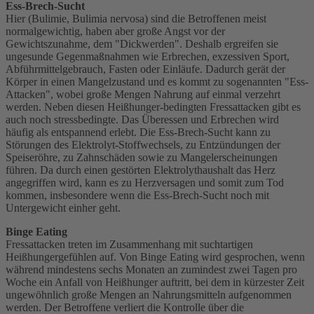
Ess-Brech-Sucht
Hier (Bulimie, Bulimia nervosa) sind die Betroffenen meist
normalgewichtig, haben aber große Angst vor der
Gewichtszunahme, dem "Dickwerden". Deshalb ergreifen sie
ungesunde Gegenmaßnahmen wie Erbrechen, exzessiven Sport,
Abführmittelgebrauch, Fasten oder Einläufe. Dadurch gerät der
Körper in einen Mangelzustand und es kommt zu sogenannten "Ess-
Attacken", wobei große Mengen Nahrung auf einmal verzehrt
werden. Neben diesen Heißhunger-bedingten Fressattacken gibt es
auch noch stressbedingte. Das Überessen und Erbrechen wird
häufig als entspannend erlebt. Die Ess-Brech-Sucht kann zu
Störungen des Elektrolyt-Stoffwechsels, zu Entzündungen der
Speiseröhre, zu Zahnschäden sowie zu Mangelerscheinungen
führen. Da durch einen gestörten Elektrolythaushalt das Herz
angegriffen wird, kann es zu Herzversagen und somit zum Tod
kommen, insbesondere wenn die Ess-Brech-Sucht noch mit
Untergewicht einher geht.
Binge Eating
Fressattacken treten im Zusammenhang mit suchtartigen
Heißhungergefühlen auf. Von Binge Eating wird gesprochen, wenn
während mindestens sechs Monaten an zumindest zwei Tagen pro
Woche ein Anfall von Heißhunger auftritt, bei dem in kürzester Zeit
ungewöhnlich große Mengen an Nahrungsmitteln aufgenommen
werden. Der Betroffene verliert die Kontrolle über die