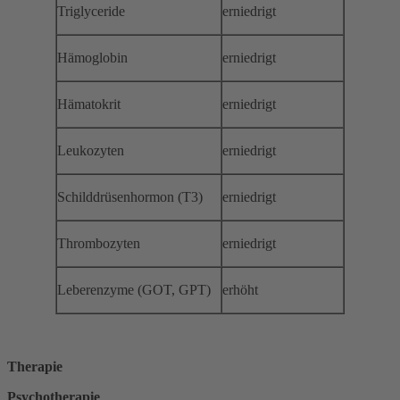
Triglyceride
erniedrigt
Hämoglobin
erniedrigt
Hämatokrit
erniedrigt
Leukozyten
erniedrigt
Schilddrüsenhormon (T3)
erniedrigt
Thrombozyten
erniedrigt
Leberenzyme (GOT, GPT)
erhöht
Therapie
Psychotherapie