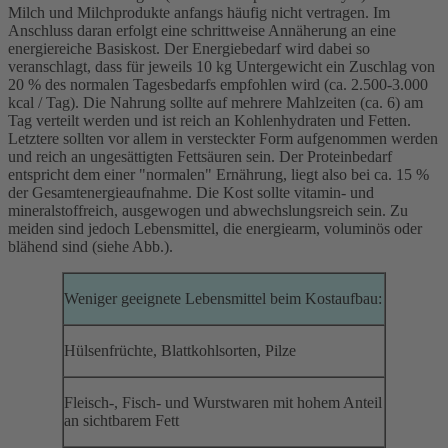
Milch und Milchprodukte anfangs häufig nicht vertragen. Im
Anschluss daran erfolgt eine schrittweise Annäherung an eine
energiereiche Basiskost. Der Energiebedarf wird dabei so
veranschlagt, dass für jeweils 10 kg Untergewicht ein Zuschlag von
20 % des normalen Tagesbedarfs empfohlen wird (ca. 2.500-3.000
kcal / Tag). Die Nahrung sollte auf mehrere Mahlzeiten (ca. 6) am
Tag verteilt werden und ist reich an Kohlenhydraten und Fetten.
Letztere sollten vor allem in versteckter Form aufgenommen werden
und reich an ungesättigten Fettsäuren sein. Der Proteinbedarf
entspricht dem einer "normalen" Ernährung, liegt also bei ca. 15 %
der Gesamtenergieaufnahme. Die Kost sollte vitamin- und
mineralstoffreich, ausgewogen und abwechslungsreich sein. Zu
meiden sind jedoch Lebensmittel, die energiearm, voluminös oder
blähend sind (siehe Abb.).
Weniger geeignete Lebensmittel beim Kostaufbau:
Hülsenfrüchte, Blattkohlsorten, Pilze
Fleisch-, Fisch- und Wurstwaren mit hohem Anteil
an sichtbarem Fett