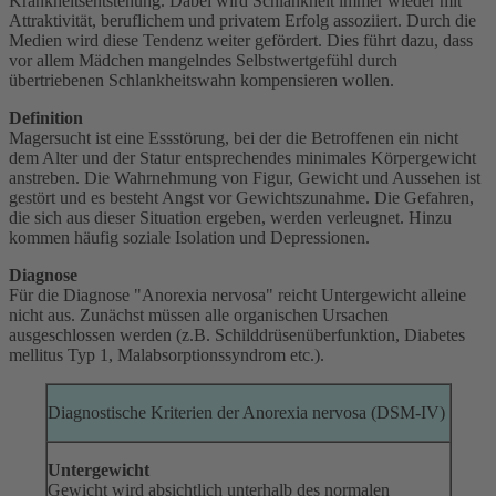
Krankheitsentstehung. Dabei wird Schlankheit immer wieder mit
Attraktivität, beruflichem und privatem Erfolg assoziiert. Durch die
Medien wird diese Tendenz weiter gefördert. Dies führt dazu, dass
vor allem Mädchen mangelndes Selbstwertgefühl durch
übertriebenen Schlankheitswahn kompensieren wollen.
Definition
Magersucht ist eine Essstörung, bei der die Betroffenen ein nicht
dem Alter und der Statur entsprechendes minimales Körpergewicht
anstreben. Die Wahrnehmung von Figur, Gewicht und Aussehen ist
gestört und es besteht Angst vor Gewichtszunahme. Die Gefahren,
die sich aus dieser Situation ergeben, werden verleugnet. Hinzu
kommen häufig soziale Isolation und Depressionen.
Diagnose
Für die Diagnose "Anorexia nervosa" reicht Untergewicht alleine
nicht aus. Zunächst müssen alle organischen Ursachen
ausgeschlossen werden (z.B. Schilddrüsenüberfunktion, Diabetes
mellitus Typ 1, Malabsorptionssyndrom etc.).
Diagnostische Kriterien der Anorexia nervosa (DSM-IV)
Untergewicht
Gewicht wird absichtlich unterhalb des normalen