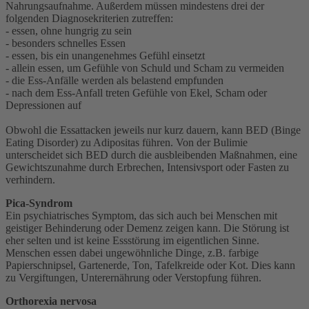
Nahrungsaufnahme. Außerdem müssen mindestens drei der
folgenden Diagnosekriterien zutreffen:
- essen, ohne hungrig zu sein
- besonders schnelles Essen
- essen, bis ein unangenehmes Gefühl einsetzt
- allein essen, um Gefühle von Schuld und Scham zu vermeiden
- die Ess-Anfälle werden als belastend empfunden
- nach dem Ess-Anfall treten Gefühle von Ekel, Scham oder
Depressionen auf
Obwohl die Essattacken jeweils nur kurz dauern, kann BED (Binge
Eating Disorder) zu Adipositas führen. Von der Bulimie
unterscheidet sich BED durch die ausbleibenden Maßnahmen, eine
Gewichtszunahme durch Erbrechen, Intensivsport oder Fasten zu
verhindern.
Pica-Syndrom
Ein psychiatrisches Symptom, das sich auch bei Menschen mit
geistiger Behinderung oder Demenz zeigen kann. Die Störung ist
eher selten und ist keine Essstörung im eigentlichen Sinne.
Menschen essen dabei ungewöhnliche Dinge, z.B. farbige
Papierschnipsel, Gartenerde, Ton, Tafelkreide oder Kot. Dies kann
zu Vergiftungen, Unterernährung oder Verstopfung führen.
Orthorexia nervosa