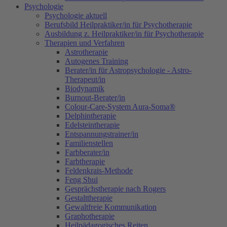
Psychologie
Psychologie aktuell
Berufsbild Heilpraktiker/in für Psychotherapie
Ausbildung z. Heilpraktiker/in für Psychotherapie
Therapien und Verfahren
Astrotherapie
Autogenes Training
Berater/in für Astropsychologie - Astro-
Therapeut/in
Biodynamik
Burnout-Berater/in
Colour-Care-System Aura-Soma®
Delphintherapie
Edelsteintherapie
Entspannungstrainer/in
Familienstellen
Farbberater/in
Farbtherapie
Feldenkrais-Methode
Feng Shui
Gesprächstherapie nach Rogers
Gestalttherapie
Gewaltfreie Kommunikation
Graphotherapie
Heilpädagogisches Reiten