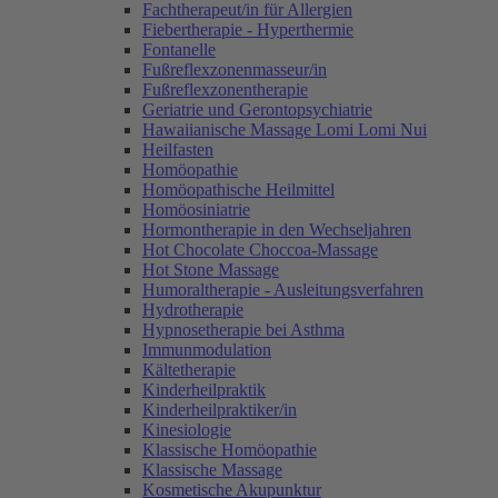
Fachtherapeut/in für Allergien
Fiebertherapie - Hyperthermie
Fontanelle
Fußreflexzonenmasseur/in
Fußreflexzonentherapie
Geriatrie und Gerontopsychiatrie
Hawaiianische Massage Lomi Lomi Nui
Heilfasten
Homöopathie
Homöopathische Heilmittel
Homöosiniatrie
Hormontherapie in den Wechseljahren
Hot Chocolate Choccoa-Massage
Hot Stone Massage
Humoraltherapie - Ausleitungsverfahren
Hydrotherapie
Hypnosetherapie bei Asthma
Immunmodulation
Kältetherapie
Kinderheilpraktik
Kinderheilpraktiker/in
Kinesiologie
Klassische Homöopathie
Klassische Massage
Kosmetische Akupunktur