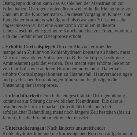
Östrogenproduktion kann das Ausbleiben der Menstruation zur
Folge haben. Östrogene unterstützen weiterhin die Einlagerung von
Calcium in die Knochenmatrix. Da dieser Vorgang im Kindes- und
Jugendalter besonders wichtig und bis etwa zum 30. Lebensjahr
abgeschlossen ist, hat eine Amenorrhö vor allem in diesem
Lebensabschnitt eine geringere Knochendichte zur Folge, wodurch
sich die Gefahr einer Osteoporose erhöht.
- Erhöhte Cortisolspiegel:
Um den Blutzucker trotz der
mangelnden Zufuhr von Kohlenhydraten konstant zu halten, muss
Glucose aus anderen Substanzen (z.B. Ketonkörper, bestimmte
Aminosäuren) gebildet werden. Dies macht eine erhöhte Sekretion
von Cortisol sowie anderen Hormonen notwendig. Dauerhaft
erhöhte Cortisolspiegel können zu Haarausfall, Hautveränderungen
und psychischen Erkrankungen führen und begünstigen die
Entstehung der Osteoporose.
- Unfruchtbarkeit:
Durch die eingeschränkte Östrogenbildung
kommt es zur Störung der weiblichen Keimdrüsen. Die daraus
resultierende Unfruchtbarkeit (Infertilität) bleibt auch bei
erfolgreicher Behandlung meist noch längere Zeit bestehen (bis zu
Jahren), bis die Fruchtbarkeit wieder einsetzt.
- Unterzuckerungen:
Nach längerer unzureichender
Kohlenhydratzufuhr sind die körpereigenen Reserven aufgebraucht.