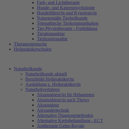
Farb- und Lichttherapie
Hunde- und Katzenpsychologie
Hundeführer/in und Kynologe/in
Naturgemäße Tierheilkunde
Telepathische Tierkommunikation
Tier-Physiotherapie - Fortbildung
Tierakupunktur
Tierhomöopathie
Therapeutensuche
Heilpraktikerschulen
Naturheilkunde
Naturheilkunde aktuell
Berufsbild Heilpraktiker/in
Ausbildung z. Heilpraktiker/in
Naturheilverfahren
Akupunkteur/in für Hebammen
Akupunkteur/in nach Thews
Akupunktur
Alexandertechnik
Alternative Diagnosemethoden
Alternative Krebsbehandlung - ECT
Apitherapie Gelee-Royale