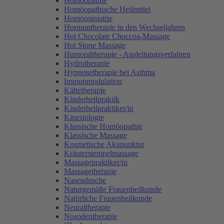
Homöopathie
Homöopathische Heilmittel
Homöosiniatrie
Hormontherapie in den Wechseljahren
Hot Chocolate Choccoa-Massage
Hot Stone Massage
Humoraltherapie - Ausleitungsverfahren
Hydrotherapie
Hypnosetherapie bei Asthma
Immunmodulation
Kältetherapie
Kinderheilpraktik
Kinderheilpraktiker/in
Kinesiologie
Klassische Homöopathie
Klassische Massage
Kosmetische Akupunktur
Kräuterstempelmassage
Massagepraktiker/in
Massagetherapie
Nasendusche
Naturgemäße Frauenheilkunde
Natürliche Frauenheilkunde
Neuraltherapie
Nosodentherapie