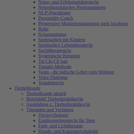
Natur- und Erlebnispädagoge/in
Neurolinguistisches Programmieren
NLP-Practitioner
Personality-Coach
Progressive Muskelentspannung nach Jacobson
Reiki
Schamanismus
Seelenarbeit mit Kindern
Spirituelle/r Lebensberater/in
Suchttherapeut/in
Systemische Beratung
Tai Chi Ch’uan
Tomatis-Methode
Vastu - die indische Lehre vom Wohnen
Voice Dialogue
Yogalehrer/in
Tierheilkunde
Tierheilkunde aktuell
Berufsbild Tierheilpraktiker/in
Ausbildung z. Tierheilpraktiker/in
Therapien und Verfahren
Tierpsychologie
Ernährungsberater/in für Tiere
Farb- und Lichttherapie
Hunde- und Katzenpsychologie