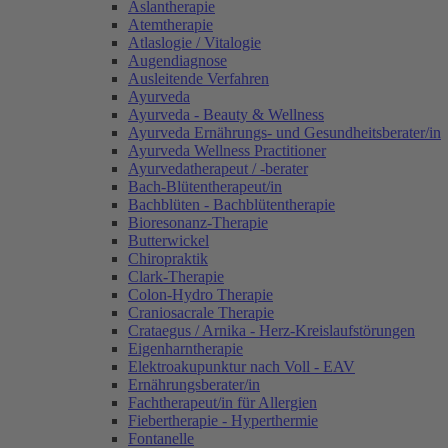
Aslantherapie
Atemtherapie
Atlaslogie / Vitalogie
Augendiagnose
Ausleitende Verfahren
Ayurveda
Ayurveda - Beauty & Wellness
Ayurveda Ernährungs- und Gesundheitsberater/in
Ayurveda Wellness Practitioner
Ayurvedatherapeut / -berater
Bach-Blütentherapeut/in
Bachblüten - Bachblütentherapie
Bioresonanz-Therapie
Butterwickel
Chiropraktik
Clark-Therapie
Colon-Hydro Therapie
Craniosacrale Therapie
Crataegus / Arnika - Herz-Kreislaufstörungen
Eigenharntherapie
Elektroakupunktur nach Voll - EAV
Ernährungsberater/in
Fachtherapeut/in für Allergien
Fiebertherapie - Hyperthermie
Fontanelle