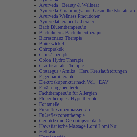
Ayurveda - Beauty & Wellness
Ayurveda Ernährungs- und Gesundheitsberater/in
Ayurveda Wellness Practitioner
Ayurvedatherapeut / -berater
Bach-Blütentherapeut/in
Bachblüten - Bachblütentherapie
Bioresonanz-Therapie
Butterwickel
Chiropraktik
Clark-Therapie
Colon-Hydro Therapie
Craniosacrale Therapie
Crataegus / Arnika - Herz-Kreislaufstörungen
Eigenharntherapie
Elektroakupunktur nach Voll - EAV
Ernährungsberater/in
Fachtherapeut/in für Allergien
Fiebertherapie - Hyperthermie
Fontanelle
Fußreflexzonenmasseur/in
Fußreflexzonentherapie
Geriatrie und Gerontopsychiatrie
Hawaiianische Massage Lomi Lomi Nui
Heilfasten