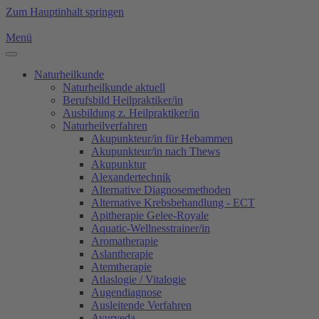
Zum Hauptinhalt springen
Menü
Naturheilkunde
Naturheilkunde aktuell
Berufsbild Heilpraktiker/in
Ausbildung z. Heilpraktiker/in
Naturheilverfahren
Akupunkteur/in für Hebammen
Akupunkteur/in nach Thews
Akupunktur
Alexandertechnik
Alternative Diagnosemethoden
Alternative Krebsbehandlung - ECT
Apitherapie Gelee-Royale
Aquatic-Wellnesstrainer/in
Aromatherapie
Aslantherapie
Atemtherapie
Atlaslogie / Vitalogie
Augendiagnose
Ausleitende Verfahren
Ayurveda