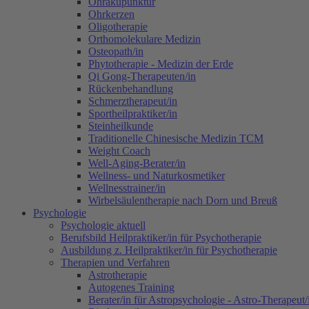
Ohrakupunktur
Ohrkerzen
Oligotherapie
Orthomolekulare Medizin
Osteopath/in
Phytotherapie - Medizin der Erde
Qi Gong-Therapeuten/in
Rückenbehandlung
Schmerztherapeut/in
Sportheilpraktiker/in
Steinheilkunde
Traditionelle Chinesische Medizin TCM
Weight Coach
Well-Aging-Berater/in
Wellness- und Naturkosmetiker
Wellnesstrainer/in
Wirbelsäulentherapie nach Dorn und Breuß
Psychologie
Psychologie aktuell
Berufsbild Heilpraktiker/in für Psychotherapie
Ausbildung z. Heilpraktiker/in für Psychotherapie
Therapien und Verfahren
Astrotherapie
Autogenes Training
Berater/in für Astropsychologie - Astro-Therapeut/