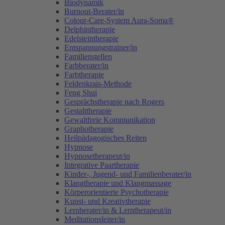
Biodynamik
Burnout-Berater/in
Colour-Care-System Aura-Soma®
Delphintherapie
Edelsteintherapie
Entspannungstrainer/in
Familienstellen
Farbberater/in
Farbtherapie
Feldenkrais-Methode
Feng Shui
Gesprächstherapie nach Rogers
Gestalttherapie
Gewaltfreie Kommunikation
Graphotherapie
Heilpädagogisches Reiten
Hypnose
Hypnosetherapeut/in
Integrative Paartherapie
Kinder-, Jugend- und Familienberater/in
Klangtherapie und Klangmassage
Körperorientierte Psychotherapie
Kunst- und Kreativtherapie
Lernberater/in & Lerntherapeut/in
Meditationsleiter/in