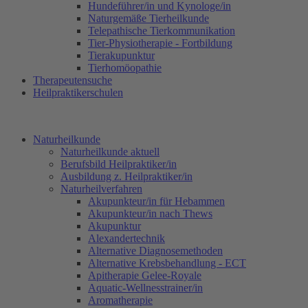
Hundeführer/in und Kynologe/in
Naturgemäße Tierheilkunde
Telepathische Tierkommunikation
Tier-Physiotherapie - Fortbildung
Tierakupunktur
Tierhomöopathie
Therapeutensuche
Heilpraktikerschulen
Naturheilkunde
Naturheilkunde aktuell
Berufsbild Heilpraktiker/in
Ausbildung z. Heilpraktiker/in
Naturheilverfahren
Akupunkteur/in für Hebammen
Akupunkteur/in nach Thews
Akupunktur
Alexandertechnik
Alternative Diagnosemethoden
Alternative Krebsbehandlung - ECT
Apitherapie Gelee-Royale
Aquatic-Wellnesstrainer/in
Aromatherapie