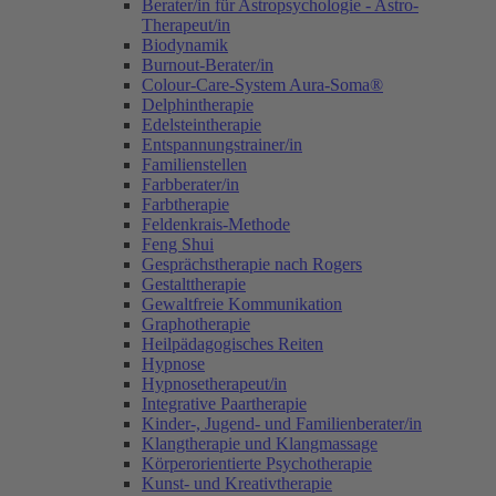
Berater/in für Astropsychologie - Astro-
Therapeut/in
Biodynamik
Burnout-Berater/in
Colour-Care-System Aura-Soma®
Delphintherapie
Edelsteintherapie
Entspannungstrainer/in
Familienstellen
Farbberater/in
Farbtherapie
Feldenkrais-Methode
Feng Shui
Gesprächstherapie nach Rogers
Gestalttherapie
Gewaltfreie Kommunikation
Graphotherapie
Heilpädagogisches Reiten
Hypnose
Hypnosetherapeut/in
Integrative Paartherapie
Kinder-, Jugend- und Familienberater/in
Klangtherapie und Klangmassage
Körperorientierte Psychotherapie
Kunst- und Kreativtherapie