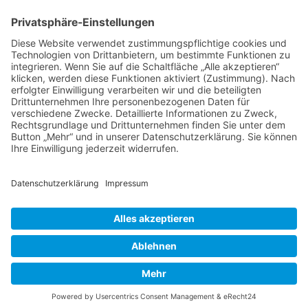
Tierheilkunde
Tierheilkunde aktuell
Berufsbild Tierheilpraktiker/in
Ausbildung z. Tierheilpraktiker/in
Therapien und Verfahren
Tierpsychologie
Ernährungsberater/in für Tiere
Farb- und Lichttherapie
Hunde- und Katzenpsychologie
Hundeführer/in und Kynologe/in
Naturgemäße Tierheilkunde
Telepathische Tierkommunikation
Tier-Physiotherapie - Fortbildung
Tierakupunktur
Tierhomöopathie
Therapeutensuche
Heilpraktikerschulen
Naturheilkunde
Naturheilverfahren
Butterwickel
HEILPRAKTIKER
Partner - Marktplatz
Suche
Impressum
Datenschutzerklärung
Heilpraktikerschule
CBD