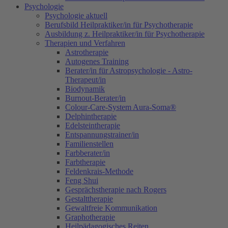
Psychologie
Psychologie aktuell
Berufsbild Heilpraktiker/in für Psychotherapie
Ausbildung z. Heilpraktiker/in für Psychotherapie
Therapien und Verfahren
Astrotherapie
Autogenes Training
Berater/in für Astropsychologie - Astro-
Therapeut/in
Biodynamik
Burnout-Berater/in
Colour-Care-System Aura-Soma®
Delphintherapie
Edelsteintherapie
Entspannungstrainer/in
Familienstellen
Farbberater/in
Farbtherapie
Feldenkrais-Methode
Feng Shui
Gesprächstherapie nach Rogers
Gestalttherapie
Gewaltfreie Kommunikation
Graphotherapie
Heilpädagogisches Reiten