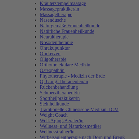
Kräuterstempelmassage
Massagepraktiker/in
Massagetherapie
Nasendusche
Naturgemäße Frauenheilkunde
Natürliche Frauenheilkunde
Neuraltherapie
Nosodentherapie
Ohrakupunktur
Ohrkerzen
Oligotherapie
Orthomolekulare Medizin
Osteopath/in
Phytotherapie - Medizin der Erde
Qi Gong-Therapeuten/in
Rückenbehandlung
Schmerztherapeut/in
Sportheilpraktiker/in
Steinheilkunde
Traditionelle Chinesische Medizin TCM
Weight Coach
Well-Aging-Berater/in
Wellness- und Naturkosmetiker
Wellnesstrainer/in
Wirbelsäulentherapie nach Dorn und Breuß