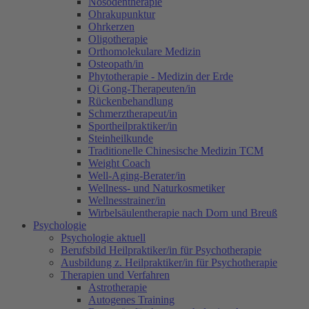
Nosodentherapie
Ohrakupunktur
Ohrkerzen
Oligotherapie
Orthomolekulare Medizin
Osteopath/in
Phytotherapie - Medizin der Erde
Qi Gong-Therapeuten/in
Rückenbehandlung
Schmerztherapeut/in
Sportheilpraktiker/in
Steinheilkunde
Traditionelle Chinesische Medizin TCM
Weight Coach
Well-Aging-Berater/in
Wellness- und Naturkosmetiker
Wellnesstrainer/in
Wirbelsäulentherapie nach Dorn und Breuß
Psychologie
Psychologie aktuell
Berufsbild Heilpraktiker/in für Psychotherapie
Ausbildung z. Heilpraktiker/in für Psychotherapie
Therapien und Verfahren
Astrotherapie
Autogenes Training