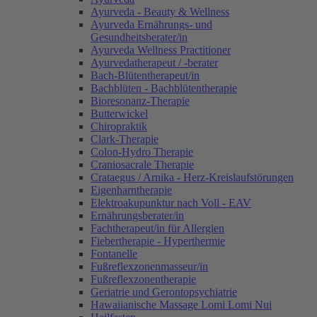
Ayurveda - Beauty & Wellness
Ayurveda Ernährungs- und
Gesundheitsberater/in
Ayurveda Wellness Practitioner
Ayurvedatherapeut / -berater
Bach-Blütentherapeut/in
Bachblüten - Bachblütentherapie
Bioresonanz-Therapie
Butterwickel
Chiropraktik
Clark-Therapie
Colon-Hydro Therapie
Craniosacrale Therapie
Crataegus / Arnika - Herz-Kreislaufstörungen
Eigenharntherapie
Elektroakupunktur nach Voll - EAV
Ernährungsberater/in
Fachtherapeut/in für Allergien
Fiebertherapie - Hyperthermie
Fontanelle
Fußreflexzonenmasseur/in
Fußreflexzonentherapie
Geriatrie und Gerontopsychiatrie
Hawaiianische Massage Lomi Lomi Nui