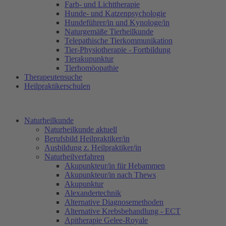
Farb- und Lichttherapie
Hunde- und Katzenpsychologie
Hundeführer/in und Kynologe/in
Naturgemäße Tierheilkunde
Telepathische Tierkommunikation
Tier-Physiotherapie - Fortbildung
Tierakupunktur
Tierhomöopathie
Therapeutensuche
Heilpraktikerschulen
Naturheilkunde
Naturheilkunde aktuell
Berufsbild Heilpraktiker/in
Ausbildung z. Heilpraktiker/in
Naturheilverfahren
Akupunkteur/in für Hebammen
Akupunkteur/in nach Thews
Akupunktur
Alexandertechnik
Alternative Diagnosemethoden
Alternative Krebsbehandlung - ECT
Apitherapie Gelee-Royale