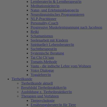
Lernberater/in & Lerntherapeut/in
Meditationsleiter/in
Natur- und Erlebnispädagoge/in
Neurolinguistisches Programmieren
NLP-Practitioner
Personality-Coach
Progressive Muskelentspannung nach Jacobson
Reiki
Schamanismus
Seelenarbeit mit Kindern
Spirituelle/r Lebensberater/in
Suchttherapeut/in
Systemische Beratung
Tai Chi Ch’uan
Tomatis-Methode
Vastu - die indische Lehre vom Wohnen
Voice Dialogue
Yogalehrer/in
Tierheilkunde
Tierheilkunde aktuell
Berufsbild Tierheilpraktiker/in
Ausbildung z. Tierheilpraktiker/in
Therapien und Verfahren
Tierpsychologie
Ernährungsberater/in für Tiere