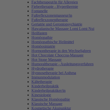
Fachtherapeut/in für Allergien
Fiebertherapie - Hyperthermie
Fontanelle
Fußreflexzonenmasseur/in
Fußreflexzonentherapie
Geriatrie und Gerontopsychiatrie
Hawaiianische Massage Lomi Lomi Nui
Heilfasten
Homöopathie
Homöopathische Heilmittel
Homöosiniatrie
Hormontherapie in den Wechseljahren
Hot Chocolate Choccoa-Massage
Hot Stone Massage
Humoraltherapie - Ausleitungsverfahren
Hydrotherapie
Hypnosetherapie bei Asthma
Immunmodulation
Kältetherapie
Kinderheilpraktik
Kinderheilpraktiker/in
Kinesiologie
Klassische Homöopathie
Klassische Massage
Kosmetische Akupunktur