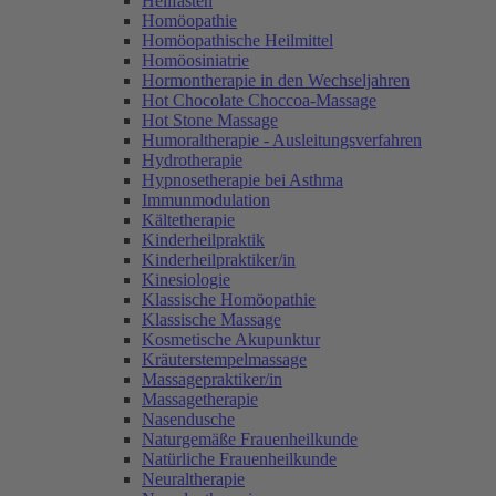
Heilfasten
Homöopathie
Homöopathische Heilmittel
Homöosiniatrie
Hormontherapie in den Wechseljahren
Hot Chocolate Choccoa-Massage
Hot Stone Massage
Humoraltherapie - Ausleitungsverfahren
Hydrotherapie
Hypnosetherapie bei Asthma
Immunmodulation
Kältetherapie
Kinderheilpraktik
Kinderheilpraktiker/in
Kinesiologie
Klassische Homöopathie
Klassische Massage
Kosmetische Akupunktur
Kräuterstempelmassage
Massagepraktiker/in
Massagetherapie
Nasendusche
Naturgemäße Frauenheilkunde
Natürliche Frauenheilkunde
Neuraltherapie