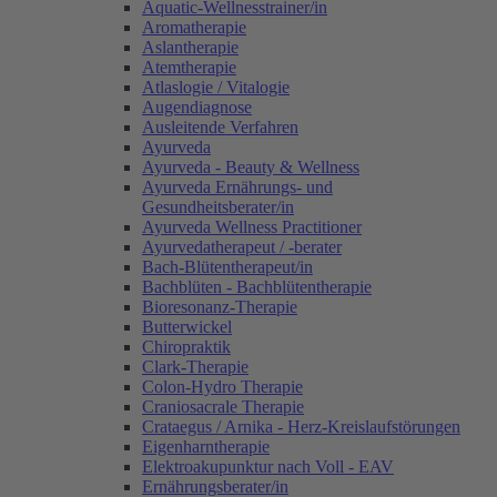
Aquatic-Wellnesstrainer/in
Aromatherapie
Aslantherapie
Atemtherapie
Atlaslogie / Vitalogie
Augendiagnose
Ausleitende Verfahren
Ayurveda
Ayurveda - Beauty & Wellness
Ayurveda Ernährungs- und
Gesundheitsberater/in
Ayurveda Wellness Practitioner
Ayurvedatherapeut / -berater
Bach-Blütentherapeut/in
Bachblüten - Bachblütentherapie
Bioresonanz-Therapie
Butterwickel
Chiropraktik
Clark-Therapie
Colon-Hydro Therapie
Craniosacrale Therapie
Crataegus / Arnika - Herz-Kreislaufstörungen
Eigenharntherapie
Elektroakupunktur nach Voll - EAV
Ernährungsberater/in