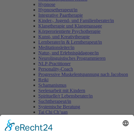
Hypnose
Hypnosetherapeut/in
Integrative Paartherapie
Kinder-, Jugend- und Familienberater/in
Klangtherapie und Klangmassage
Körperorientierte Psychotherapie
Kunst- und Kreativtherapie
Lernberater/in & Lerntherapeut/in
Meditationsleiter/in
Natur- und Erlebnispädagoge/in
Neurolinguistisches Programmieren
NLP-Practitioner
Personality-Coach
Progressive Muskelentspannung nach Jacobson
Reiki
Schamanismus
Seelenarbeit mit Kindern
Spirituelle/r Lebensberater/in
Suchttherapeut/in
Systemische Beratung
Tai Chi Ch’uan
Tomatis-Methode
Vastu - die indische Lehre vom Wohnen
Voice Dialogue
Yogalehrer/in