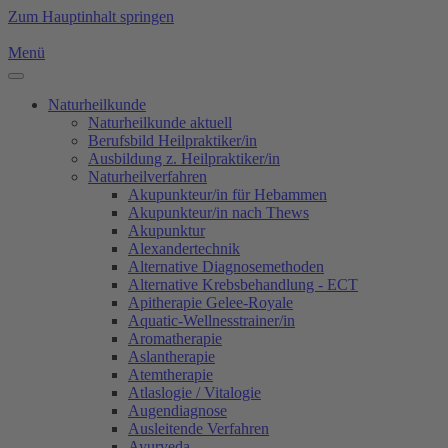
Zum Hauptinhalt springen
Menü
Naturheilkunde
Naturheilkunde aktuell
Berufsbild Heilpraktiker/in
Ausbildung z. Heilpraktiker/in
Naturheilverfahren
Akupunkteur/in für Hebammen
Akupunkteur/in nach Thews
Akupunktur
Alexandertechnik
Alternative Diagnosemethoden
Alternative Krebsbehandlung - ECT
Apitherapie Gelee-Royale
Aquatic-Wellnesstrainer/in
Aromatherapie
Aslantherapie
Atemtherapie
Atlaslogie / Vitalogie
Augendiagnose
Ausleitende Verfahren
Ayurveda