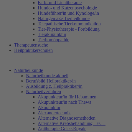
Farb- und Lichttherapie
Hunde- und Katzenpsychologie
Hundeführer/in und Kynologe/in
Naturgemäße Tierheilkunde
Telepathische Tierkommunikation
Tier-Physiotherapie - Fortbildung
Tierakupunktur
Tierhomöopathie
Therapeutensuche
Heilpraktikerschulen
Naturheilkunde
Naturheilkunde aktuell
Berufsbild Heilpraktiker/in
Ausbildung z. Heilpraktiker/in
Naturheilverfahren
Akupunkteur/in für Hebammen
Akupunkteur/in nach Thews
Akupunktur
Alexandertechnik
Alternative Diagnosemethoden
Alternative Krebsbehandlung - ECT
Apitherapie Gelee-Royale