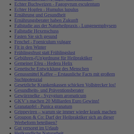
Echter Buchweizen - Fagopyrum esculentum
Echter Hopfen - Humulus lupulus
Ernährung und Gesundheit
Ernährungsberater haben Zukunft
Fallstudie aus der Naturheilpraxis - Lungenemphysem
Fallstudie Hexenschuss
Fasten Sie sich gesund
Fenchel - Foeniculum vulgare
Fit in den Winter
Frühlingsfrust statt Frühlingslust
Gebühren-(Un)ordnung für Heilpraktiker
Gemeiner Efeu - Hedera Helix
Genetische Entwicklung des Menschen
Genussmittel Kaffee – Erstaunliche Facts mit großem
Suchtpotenzial
Gesetzliche Krankenkassen schicken Vollstrecker los!
Gesundheits- und Präventionsberater
Gewürznelke - Syzygium aromaticum
GKV´s machen 20 Milliarden Euro Gewinn!
Granatapfel - Punica granatum
Grippeviren – warum sie immer wieder krank machen
Groupon & Co: Darf der Heilpraktiker sich an dieser
Werbeform beteiligen?
Gut versorgt im Urlaub
Heilkundliche Naturarbeit