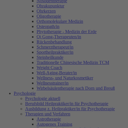
Nosodentherapie
Ohrakupunktur
Ohrkerzen
Oligotherapie
Orthomolekulare Medizin
Osteopath/in
Phytotherapie - Medizin der Erde
Qi Gong-Therapeuten/in
Rückenbehandlung
Schmerztherapeut/in
Sportheilpraktiker/in
Steinheilkunde
Traditionelle Chinesische Medizin TCM
Weight Coach
Well-Aging-Berater/in
Wellness- und Naturkosmetiker
Wellnesstrainer/in
Wirbelsäulentherapie nach Dorn und Breuß
Psychologie
Psychologie aktuell
Berufsbild Heilpraktiker/in für Psychotherapie
Ausbildung z. Heilpraktiker/in für Psychotherapie
Therapien und Verfahren
Astrotherapie
Autogenes Training