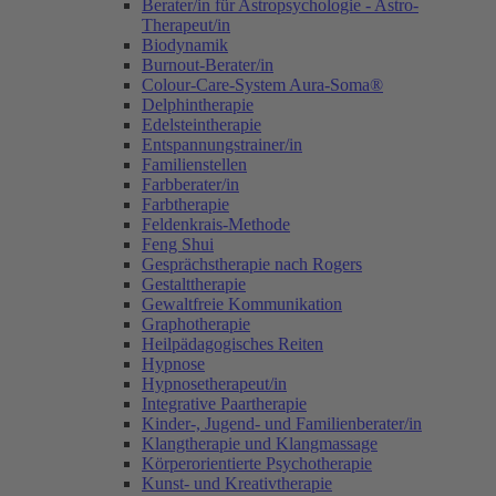
Berater/in für Astropsychologie - Astro-
Therapeut/in
Biodynamik
Burnout-Berater/in
Colour-Care-System Aura-Soma®
Delphintherapie
Edelsteintherapie
Entspannungstrainer/in
Familienstellen
Farbberater/in
Farbtherapie
Feldenkrais-Methode
Feng Shui
Gesprächstherapie nach Rogers
Gestalttherapie
Gewaltfreie Kommunikation
Graphotherapie
Heilpädagogisches Reiten
Hypnose
Hypnosetherapeut/in
Integrative Paartherapie
Kinder-, Jugend- und Familienberater/in
Klangtherapie und Klangmassage
Körperorientierte Psychotherapie
Kunst- und Kreativtherapie