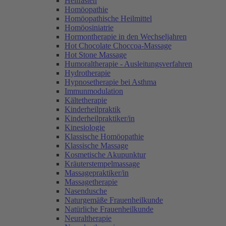
Heilfasten
Homöopathie
Homöopathische Heilmittel
Homöosiniatrie
Hormontherapie in den Wechseljahren
Hot Chocolate Choccoa-Massage
Hot Stone Massage
Humoraltherapie - Ausleitungsverfahren
Hydrotherapie
Hypnosetherapie bei Asthma
Immunmodulation
Kältetherapie
Kinderheilpraktik
Kinderheilpraktiker/in
Kinesiologie
Klassische Homöopathie
Klassische Massage
Kosmetische Akupunktur
Kräuterstempelmassage
Massagepraktiker/in
Massagetherapie
Nasendusche
Naturgemäße Frauenheilkunde
Natürliche Frauenheilkunde
Neuraltherapie