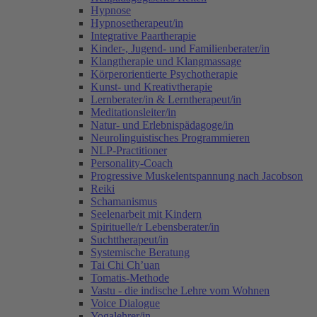
Hypnose
Hypnosetherapeut/in
Integrative Paartherapie
Kinder-, Jugend- und Familienberater/in
Klangtherapie und Klangmassage
Körperorientierte Psychotherapie
Kunst- und Kreativtherapie
Lernberater/in & Lerntherapeut/in
Meditationsleiter/in
Natur- und Erlebnispädagoge/in
Neurolinguistisches Programmieren
NLP-Practitioner
Personality-Coach
Progressive Muskelentspannung nach Jacobson
Reiki
Schamanismus
Seelenarbeit mit Kindern
Spirituelle/r Lebensberater/in
Suchttherapeut/in
Systemische Beratung
Tai Chi Ch’uan
Tomatis-Methode
Vastu - die indische Lehre vom Wohnen
Voice Dialogue
Yogalehrer/in