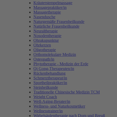
Kräuterstempelmassage
Massagepraktiker/in
Massagetherapie
Nasendusche
Naturgemäße Frauenheilkunde
Natürliche Frauenheilkunde
Neuraltherapie
Nosodentherapie
Ohrakupunktur
Ohrkerzen
Oligotherapie
Orthomolekulare Medizin
Osteopath/in
Phytotherapie - Medizin der Erde
Qi Gong-Therapeuten/in
Rückenbehandlung
Schmerztherapeut/in
Sportheilpraktiker/in
Steinheilkunde
Traditionelle Chinesische Medizin TCM
Weight Coach
Well-Aging-Berater/in
Wellness- und Naturkosmetiker
Wellnesstrainer/in
Wirbelsäulentherapie nach Dorn und Breuß