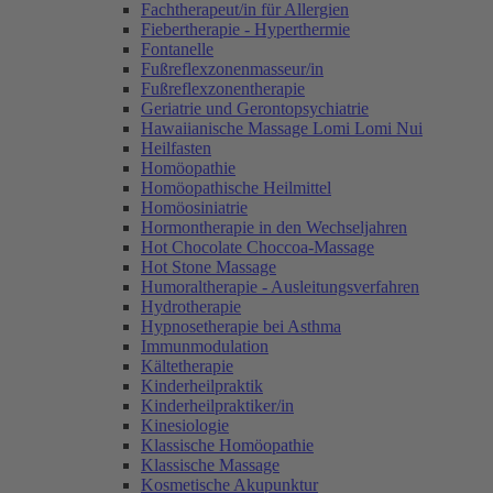
Fachtherapeut/in für Allergien
Fiebertherapie - Hyperthermie
Fontanelle
Fußreflexzonenmasseur/in
Fußreflexzonentherapie
Geriatrie und Gerontopsychiatrie
Hawaiianische Massage Lomi Lomi Nui
Heilfasten
Homöopathie
Homöopathische Heilmittel
Homöosiniatrie
Hormontherapie in den Wechseljahren
Hot Chocolate Choccoa-Massage
Hot Stone Massage
Humoraltherapie - Ausleitungsverfahren
Hydrotherapie
Hypnosetherapie bei Asthma
Immunmodulation
Kältetherapie
Kinderheilpraktik
Kinderheilpraktiker/in
Kinesiologie
Klassische Homöopathie
Klassische Massage
Kosmetische Akupunktur