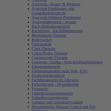
Ayurveda - Beauty & Wellness
Ayurveda Ernährungs- und
Gesundheitsberater/in
Ayurveda Wellness Practitioner
Ayurvedatherapeut / -berater
Bach-Blütentherapeut/in
Bachblüten - Bachblütentherapie
Bioresonanz-Therapie
Butterwickel
Chiropraktik
Clark-Therapie
Colon-Hydro Therapie
Craniosacrale Therapie
Crataegus / Arnika - Herz-Kreislaufstörungen
Eigenharntherapie
Elektroakupunktur nach Voll - EAV
Ernährungsberater/in
Fachtherapeut/in für Allergien
Fiebertherapie - Hyperthermie
Fontanelle
Fußreflexzonenmasseur/in
Fußreflexzonentherapie
Geriatrie und Gerontopsychiatrie
Hawaiianische Massage Lomi Lomi Nui