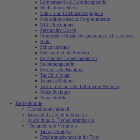
Lernberater/in & Lerntherapeut/in
Meditationsleiter/in
Natur- und Erlebnispädagoge/in
Neurolinguistisches Programmieren
NLP-Practitioner
Personality-Coach
Progressive Muskelentspannung nach Jacobson
Reiki
Schamanismus
Seelenarbeit mit Kindern
Spirituelle/r Lebensberater/in
Suchttherapeut/in
Systemische Beratung
Tai Chi Ch’uan
Tomatis-Methode
Vastu - die indische Lehre vom Wohnen
Voice Dialogue
Yogalehrer/in
Tierheilkunde
Tierheilkunde aktuell
Berufsbild Tierheilpraktiker/in
Ausbildung z. Tierheilpraktiker/in
Therapien und Verfahren
Tierpsychologie
Ernährungsberater/in für Tiere