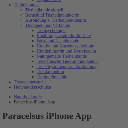
Tierheilkunde
Tierheilkunde aktuell
Berufsbild Tierheilpraktiker/in
Ausbildung z. Tierheilpraktiker/in
Therapien und Verfahren
Tierpsychologie
Ernährungsberater/in für Tiere
Farb- und Lichttherapie
Hunde- und Katzenpsychologie
Hundeführer/in und Kynologe/in
Naturgemäße Tierheilkunde
Telepathische Tierkommunikation
Tier-Physiotherapie - Fortbildung
Tierakupunktur
Tierhomöopathie
Therapeutensuche
Heilpraktikerschulen
Naturheilkunde
Paracelsus iPhone App
Paracelsus iPhone App