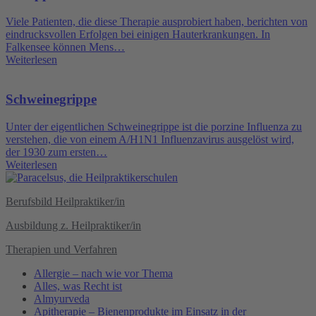
Viele Patienten, die diese Therapie ausprobiert haben, berichten von
eindrucksvollen Erfolgen bei einigen Hauterkrankungen. In
Falkensee können Mens…
Weiterlesen
Schweinegrippe
Unter der eigentlichen Schweinegrippe ist die porzine Influenza zu
verstehen, die von einem A/H1N1 Influenzavirus ausgelöst wird,
der 1930 zum ersten…
Weiterlesen
Berufsbild Heilpraktiker/in
Ausbildung z. Heilpraktiker/in
Therapien und Verfahren
Allergie – nach wie vor Thema
Alles, was Recht ist
Almyurveda
Apitherapie – Bienenprodukte im Einsatz in der