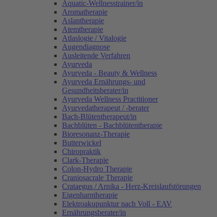
Aquatic-Wellnesstrainer/in
Aromatherapie
Aslantherapie
Atemtherapie
Atlaslogie / Vitalogie
Augendiagnose
Ausleitende Verfahren
Ayurveda
Ayurveda - Beauty & Wellness
Ayurveda Ernährungs- und
Gesundheitsberater/in
Ayurveda Wellness Practitioner
Ayurvedatherapeut / -berater
Bach-Blütentherapeut/in
Bachblüten - Bachblütentherapie
Bioresonanz-Therapie
Butterwickel
Chiropraktik
Clark-Therapie
Colon-Hydro Therapie
Craniosacrale Therapie
Crataegus / Arnika - Herz-Kreislaufstörungen
Eigenharntherapie
Elektroakupunktur nach Voll - EAV
Ernährungsberater/in