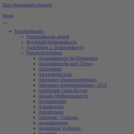
Zum Hauptinhalt springen
Menü
Naturheilkunde
Naturheilkunde aktuell
Berufsbild Heilpraktiker/in
Ausbildung z. Heilpraktiker/in
Naturheilverfahren
Akupunkteur/in für Hebammen
Akupunkteur/in nach Thews
Akupunktur
Alexandertechnik
Alternative Diagnosemethoden
Alternative Krebsbehandlung - ECT
Apitherapie Gelee-Royale
Aquatic-Wellnesstrainer/in
Aromatherapie
Aslantherapie
Atemtherapie
Atlaslogie / Vitalogie
Augendiagnose
Ausleitende Verfahren
Ayurveda