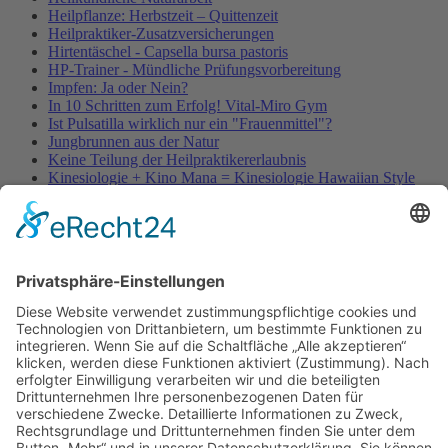
Heilpflanze: Herbstzeit – Quittenzeit
Heilpraktiker-Zusatzversicherungen
Hirtentäschel - Capsella bursa pastoris
HP-Trainer - Mündliche Prüfungsvorbereitung
Impfen: Ja oder Nein?
In 10 Schritten zum Erfolg! Vital-Miro Gym
Ist Pulsatilla wirklich nur ein "Frauenmittel"?
Jungbrunnen aus der Natur
Keine Teilung der Heilpraktikererlaubnis
Kinesiologie + Kino Mana = Kinesiologie Hawaiian Style
Kleinblütige Königskerze - Verbascum thapsus
Kleine Würmer als Wunderheiler
Knoblauch - Allium sativum
Koffein, Schmerzmittel & Medikamente
Körperübung - Meridian Stretching
MRSA-Killerkeime in deutschen Krankenhäusern
NATURHEILKUNDE & PSYCHOTHERAPIE HEUTE
Natürliche Anti-Falten-Wunderwaffe: Hyaluron
Natürliche Apotheke – Heilpflanze Ingwer
Olivenöl - nicht nur ein Lebensmittel