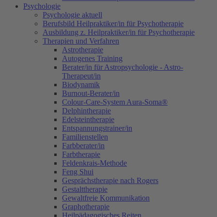
Psychologie
Psychologie aktuell
Berufsbild Heilpraktiker/in für Psychotherapie
Ausbildung z. Heilpraktiker/in für Psychotherapie
Therapien und Verfahren
Astrotherapie
Autogenes Training
Berater/in für Astropsychologie - Astro-
Therapeut/in
Biodynamik
Burnout-Berater/in
Colour-Care-System Aura-Soma®
Delphintherapie
Edelsteintherapie
Entspannungstrainer/in
Familienstellen
Farbberater/in
Farbtherapie
Feldenkrais-Methode
Feng Shui
Gesprächstherapie nach Rogers
Gestalttherapie
Gewaltfreie Kommunikation
Graphotherapie
Heilpädagogisches Reiten