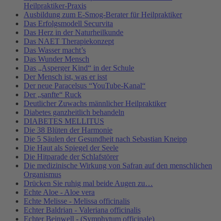
Heilpraktiker-Praxis
Ausbildung zum E-Smog-Berater für Heilpraktiker
Das Erfolgsmodell Securvita
Das Herz in der Naturheilkunde
Das NAET Therapiekonzept
Das Wasser macht’s
Das Wunder Mensch
Das „Asperger Kind“ in der Schule
Der Mensch ist, was er isst
Der neue Paracelsus “YouTube-Kanal“
Der „sanfte“ Ruck
Deutlicher Zuwachs männlicher Heilpraktiker
Diabetes ganzheitlich behandeln
DIABETES MELLITUS
Die 38 Blüten der Harmonie
Die 5 Säulen der Gesundheit nach Sebastian Kneipp
Die Haut als Spiegel der Seele
Die Hitparade der Schlafstörer
Die medizinische Wirkung von Safran auf den menschlichen
Organismus
Drücken Sie ruhig mal beide Augen zu…
Echte Aloe - Aloe vera
Echte Melisse - Melissa officinalis
Echter Baldrian - Valeriana officinalis
Echter Beinwell - (Symphytum officinale)