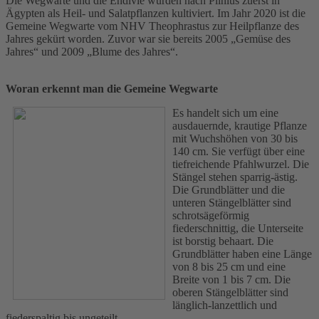
Die Wegwarte und die Endivie wurden nach Plinius zuerst in
Ägypten als Heil- und Salatpflanzen kultiviert. Im Jahr 2020 ist die
Gemeine Wegwarte vom NHV Theophrastus zur Heilpflanze des
Jahres gekürt worden. Zuvor war sie bereits 2005 „Gemüse des
Jahres“ und 2009 „Blume des Jahres“.
Woran erkennt man die Gemeine Wegwarte
Es handelt sich um eine
ausdauernde, krautige Pflanze
mit Wuchshöhen von 30 bis
140 cm. Sie verfügt über eine
tiefreichende Pfahlwurzel. Die
Stängel stehen sparrig-ästig.
Die Grundblätter und die
unteren Stängelblätter sind
schrotsägeförmig
fiederschnittig, die Unterseite
ist borstig behaart. Die
Grundblätter haben eine Länge
von 8 bis 25 cm und eine
Breite von 1 bis 7 cm. Die
oberen Stängelblätter sind
länglich-lanzettlich und
fiederspaltig bis ungeteilt.