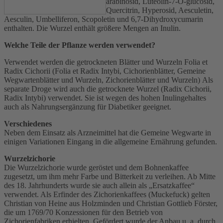
arabinosid, Luteolin-7-O-glucosid,
Quercitrin, Hyperosid, Aesculetin,
Aesculin, Umbelliferon, Scopoletin und 6,7-Dihydroxycumarin
enthalten. Die Wurzel enthält größere Mengen an Inulin.
Welche Teile der Pflanze werden verwendet?
Verwendet werden die getrockneten Blätter und Wurzeln Folia et
Radix Cichorii (Folia et Radix Intybi, Cichorienblätter, Gemeine
Wegwartenblätter und Wurzeln, Zichorienblätter und Wurzeln) Als
separate Droge wird auch die getrocknete Wurzel (Radix Cichorii,
Radix Intybi) verwendet. Sie ist wegen des hohen Inulingehaltes
auch als Nahrungsergänzung für Diabetiker geeignet.
Verschiedenes
Neben dem Einsatz als Arzneimittel hat die Gemeine Wegwarte in
einigen Variationen Eingang in die allgemeine Ernährung gefunden.
Wurzelzichorie
Die Wurzelzichorie wurde geröstet und dem Bohnenkaffee
zugesetzt, um ihm mehr Farbe und Bitterkeit zu verleihen. Ab Mitte
des 18. Jahrhunderts wurde sie auch allein als „Ersatzkaffee“
verwendet. Als Erfinder des Zichorienkaffees (Muckefuck) gelten
Christian von Heine aus Holzminden und Christian Gottlieb Förster,
die um 1769/70 Konzessionen für den Betrieb von
Zichorienfabriken erhielten. Gefördert wurde der Anbau u. a. durch