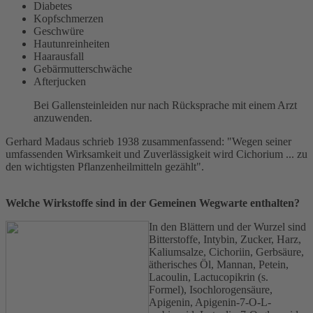
Diabetes
Kopfschmerzen
Geschwüre
Hautunreinheiten
Haarausfall
Gebärmutterschwäche
Afterjucken
Bei Gallensteinleiden nur nach Rücksprache mit einem Arzt
anzuwenden.
Gerhard Madaus schrieb 1938 zusammenfassend: "Wegen seiner
umfassenden Wirksamkeit und Zuverlässigkeit wird Cichorium ... zu
den wichtigsten Pflanzenheilmitteln gezählt".
Welche Wirkstoffe sind in der Gemeinen Wegwarte enthalten?
In den Blättern und der Wurzel sind
Bitterstoffe, Intybin, Zucker, Harz,
Kaliumsalze, Cichoriin, Gerbsäure,
ätherisches Öl, Mannan, Petein,
Lacoulin, Lactucopikrin (s.
Formel), Isochlorogensäure,
Apigenin, Apigenin-7-O-L-