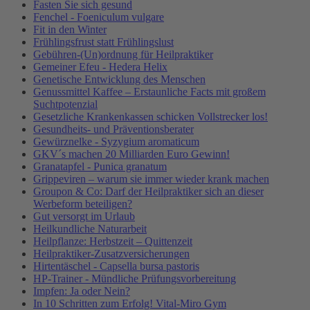
Fasten Sie sich gesund
Fenchel - Foeniculum vulgare
Fit in den Winter
Frühlingsfrust statt Frühlingslust
Gebühren-(Un)ordnung für Heilpraktiker
Gemeiner Efeu - Hedera Helix
Genetische Entwicklung des Menschen
Genussmittel Kaffee – Erstaunliche Facts mit großem
Suchtpotenzial
Gesetzliche Krankenkassen schicken Vollstrecker los!
Gesundheits- und Präventionsberater
Gewürznelke - Syzygium aromaticum
GKV´s machen 20 Milliarden Euro Gewinn!
Granatapfel - Punica granatum
Grippeviren – warum sie immer wieder krank machen
Groupon & Co: Darf der Heilpraktiker sich an dieser
Werbeform beteiligen?
Gut versorgt im Urlaub
Heilkundliche Naturarbeit
Heilpflanze: Herbstzeit – Quittenzeit
Heilpraktiker-Zusatzversicherungen
Hirtentäschel - Capsella bursa pastoris
HP-Trainer - Mündliche Prüfungsvorbereitung
Impfen: Ja oder Nein?
In 10 Schritten zum Erfolg! Vital-Miro Gym