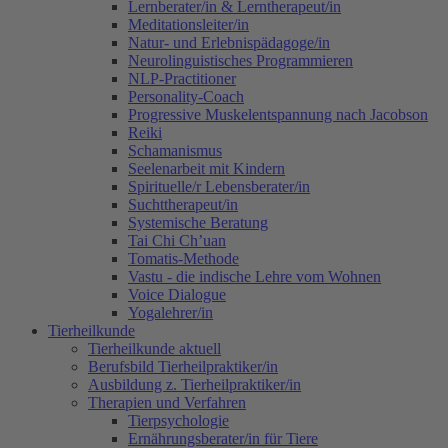
Lernberater/in & Lerntherapeut/in
Meditationsleiter/in
Natur- und Erlebnispädagoge/in
Neurolinguistisches Programmieren
NLP-Practitioner
Personality-Coach
Progressive Muskelentspannung nach Jacobson
Reiki
Schamanismus
Seelenarbeit mit Kindern
Spirituelle/r Lebensberater/in
Suchttherapeut/in
Systemische Beratung
Tai Chi Ch’uan
Tomatis-Methode
Vastu - die indische Lehre vom Wohnen
Voice Dialogue
Yogalehrer/in
Tierheilkunde
Tierheilkunde aktuell
Berufsbild Tierheilpraktiker/in
Ausbildung z. Tierheilpraktiker/in
Therapien und Verfahren
Tierpsychologie
Ernährungsberater/in für Tiere