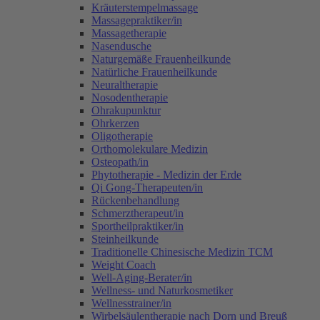
Kräuterstempelmassage
Massagepraktiker/in
Massagetherapie
Nasendusche
Naturgemäße Frauenheilkunde
Natürliche Frauenheilkunde
Neuraltherapie
Nosodentherapie
Ohrakupunktur
Ohrkerzen
Oligotherapie
Orthomolekulare Medizin
Osteopath/in
Phytotherapie - Medizin der Erde
Qi Gong-Therapeuten/in
Rückenbehandlung
Schmerztherapeut/in
Sportheilpraktiker/in
Steinheilkunde
Traditionelle Chinesische Medizin TCM
Weight Coach
Well-Aging-Berater/in
Wellness- und Naturkosmetiker
Wellnesstrainer/in
Wirbelsäulentherapie nach Dorn und Breuß