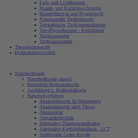
Farb- und Lichttherapie
Hunde- und Katzenpsychologie
Hundeführer/in und Kynologe/in
Naturgemäße Tierheilkunde
Telepathische Tierkommunikation
Tier-Physiotherapie - Fortbildung
Tierakupunktur
Tierhomöopathie
Therapeutensuche
Heilpraktikerschulen
Naturheilkunde
Naturheilkunde aktuell
Berufsbild Heilpraktiker/in
Ausbildung z. Heilpraktiker/in
Naturheilverfahren
Akupunkteur/in für Hebammen
Akupunkteur/in nach Thews
Akupunktur
Alexandertechnik
Alternative Diagnosemethoden
Alternative Krebsbehandlung - ECT
Apitherapie Gelee-Royale