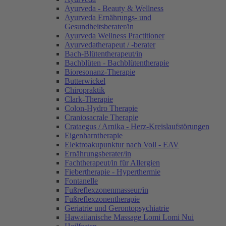
Ayurveda - Beauty & Wellness
Ayurveda Ernährungs- und
Gesundheitsberater/in
Ayurveda Wellness Practitioner
Ayurvedatherapeut / -berater
Bach-Blütentherapeut/in
Bachblüten - Bachblütentherapie
Bioresonanz-Therapie
Butterwickel
Chiropraktik
Clark-Therapie
Colon-Hydro Therapie
Craniosacrale Therapie
Crataegus / Arnika - Herz-Kreislaufstörungen
Eigenharntherapie
Elektroakupunktur nach Voll - EAV
Ernährungsberater/in
Fachtherapeut/in für Allergien
Fiebertherapie - Hyperthermie
Fontanelle
Fußreflexzonenmasseur/in
Fußreflexzonentherapie
Geriatrie und Gerontopsychiatrie
Hawaiianische Massage Lomi Lomi Nui