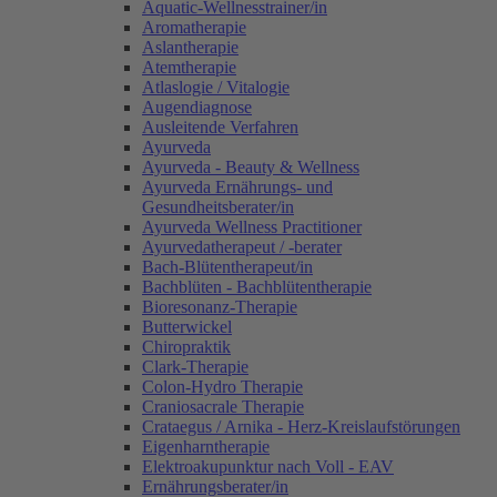
Aquatic-Wellnesstrainer/in
Aromatherapie
Aslantherapie
Atemtherapie
Atlaslogie / Vitalogie
Augendiagnose
Ausleitende Verfahren
Ayurveda
Ayurveda - Beauty & Wellness
Ayurveda Ernährungs- und
Gesundheitsberater/in
Ayurveda Wellness Practitioner
Ayurvedatherapeut / -berater
Bach-Blütentherapeut/in
Bachblüten - Bachblütentherapie
Bioresonanz-Therapie
Butterwickel
Chiropraktik
Clark-Therapie
Colon-Hydro Therapie
Craniosacrale Therapie
Crataegus / Arnika - Herz-Kreislaufstörungen
Eigenharntherapie
Elektroakupunktur nach Voll - EAV
Ernährungsberater/in