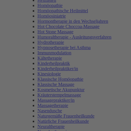
Heilfasten
Homöopathie
Homöopathische Heilmittel
Homöosiniatrie
Hormontherapie in den Wechseljahren
Hot Chocolate Choccoa-Massage
Hot Stone Massage
Humoraltherapie - Ausleitungsverfahren
Hydrotherapie
Hypnosetherapie bei Asthma
Immunmodulation
Kältetherapie
Kinderheilpraktik
Kinderheilpraktiker/in
Kinesiologie
Klassische Homöopathie
Klassische Massage
Kosmetische Akupunktur
Kräuterstempelmassage
Massagepraktiker/in
Massagetherapie
Nasendusche
Naturgemäße Frauenheilkunde
Natürliche Frauenheilkunde
Neuraltherapie