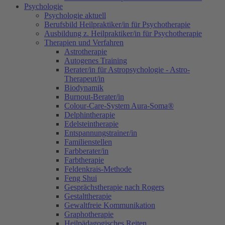
Psychologie
Psychologie aktuell
Berufsbild Heilpraktiker/in für Psychotherapie
Ausbildung z. Heilpraktiker/in für Psychotherapie
Therapien und Verfahren
Astrotherapie
Autogenes Training
Berater/in für Astropsychologie - Astro-
Therapeut/in
Biodynamik
Burnout-Berater/in
Colour-Care-System Aura-Soma®
Delphintherapie
Edelsteintherapie
Entspannungstrainer/in
Familienstellen
Farbberater/in
Farbtherapie
Feldenkrais-Methode
Feng Shui
Gesprächstherapie nach Rogers
Gestalttherapie
Gewaltfreie Kommunikation
Graphotherapie
Heilpädagogisches Reiten