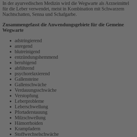
In der ayurvedischen Medizin wird die Wegwarte als Arzneimittel
für die Leber verwendet, meist in Kombination mit Schwarzem
Nachtschatten, Senna und Schafgarbe.
Zusammengefasst die Anwendungsgebiete für die Gemeine
Wegwarte
adstringierend
anregend
blutreinigend
entzündungshemmend
beruhigend
abführend
psychorelaxierend
Gallensteine
Gallenschwäche
Verdauungsschwäche
Verstopfung
Leberprobleme
Leberschwellung
Pfortaderstauung
Milzschwellung
Hämorrhoiden
Krampfadern
Stoffwechselschwäche