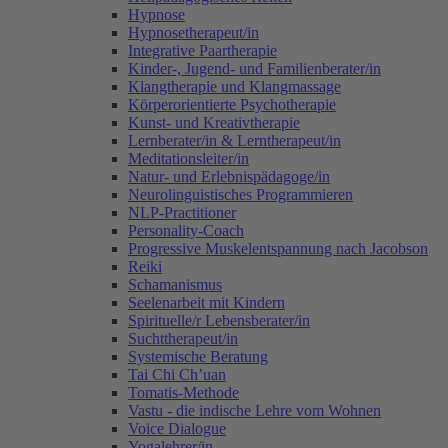
Hypnose
Hypnosetherapeut/in
Integrative Paartherapie
Kinder-, Jugend- und Familienberater/in
Klangtherapie und Klangmassage
Körperorientierte Psychotherapie
Kunst- und Kreativtherapie
Lernberater/in & Lerntherapeut/in
Meditationsleiter/in
Natur- und Erlebnispädagoge/in
Neurolinguistisches Programmieren
NLP-Practitioner
Personality-Coach
Progressive Muskelentspannung nach Jacobson
Reiki
Schamanismus
Seelenarbeit mit Kindern
Spirituelle/r Lebensberater/in
Suchttherapeut/in
Systemische Beratung
Tai Chi Ch’uan
Tomatis-Methode
Vastu - die indische Lehre vom Wohnen
Voice Dialogue
Yogalehrer/in