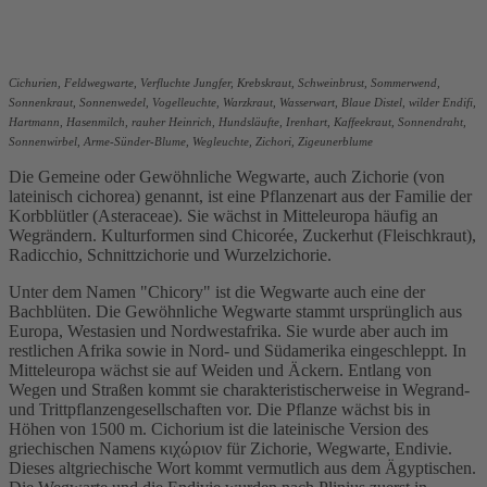
Cichurien, Feldwegwarte, Verfluchte Jungfer, Krebskraut, Schweinbrust, Sommerwend,
Sonnenkraut, Sonnenwedel, Vogelleuchte, Warzkraut, Wasserwart, Blaue Distel, wilder Endifi,
Hartmann, Hasenmilch, rauher Heinrich, Hundsläufte, Irenhart, Kaffeekraut, Sonnendraht,
Sonnenwirbel, Arme-Sünder-Blume, Wegleuchte, Zichori, Zigeunerblume
Die Gemeine oder Gewöhnliche Wegwarte, auch Zichorie (von
lateinisch cichorea) genannt, ist eine Pflanzenart aus der Familie der
Korbblütler (Asteraceae). Sie wächst in Mitteleuropa häufig an
Wegrändern. Kulturformen sind Chicorée, Zuckerhut (Fleischkraut),
Radicchio, Schnittzichorie und Wurzelzichorie.
Unter dem Namen "Chicory" ist die Wegwarte auch eine der
Bachblüten. Die Gewöhnliche Wegwarte stammt ursprünglich aus
Europa, Westasien und Nordwestafrika. Sie wurde aber auch im
restlichen Afrika sowie in Nord- und Südamerika eingeschleppt. In
Mitteleuropa wächst sie auf Weiden und Äckern. Entlang von
Wegen und Straßen kommt sie charakteristischerweise in Wegrand-
und Trittpflanzengesellschaften vor. Die Pflanze wächst bis in
Höhen von 1500 m. Cichorium ist die lateinische Version des
griechischen Namens κιχώριον für Zichorie, Wegwarte, Endivie.
Dieses altgriechische Wort kommt vermutlich aus dem Ägyptischen.