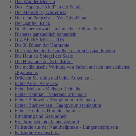
Das Wunder Mensch
Das „Asperger Kind“ in der Schule
Der Mensch ist, was er isst
Der neue Paracelsus “YouTube-Kanal“
Der „sanfte“ Ruck
Deutlicher Zuwachs männlicher Heilpraktiker
Diabetes ganzheitlich behandeln
DIABETES MELLITUS
Die 38 Blüten der Harmonie
Die 5 Säulen der Gesundheit nach Sebastian Kneipp
Die Haut als Spiegel der Seele
Die Hitparade der Schlafstörer
Die medizinische Wirkung von Safran auf den menschlichen
Organismus
Drücken Sie ruhig mal beide Augen zu…
Echte Aloe - Aloe vera
Echte Melisse - Melissa officinalis
Echter Baldrian - Valeriana officinalis
Echter Beinwell - (Symphytum officinale)
Echter Buchweizen - Fagopyrum esculentum
Echter Hopfen - Humulus lupulus
Ernährung und Gesundheit
Ernährungsberater haben Zukunft
Fallstudie aus der Naturheilpraxis - Lungenemphysem
Fallstudie Hexenschuss