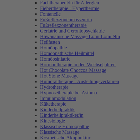
Fachtherapeut/in für Allergien
Fiebertherapie - Hyperthermie
Fontanelle
Fußreflexzonenmasseur/in
Fußreflexzonentherapie
Geriatrie und Gerontopsychiatrie
Hawaiianische Massage Lomi Lomi Nui
Heilfasten
Homöopathie
Homöopathische Heilmittel
Homöosiniatrie
Hormontherapie in den Wechseljahren
Hot Chocolate Choccoa-Massage
Hot Stone Massage
Humoraltherapie - Ausleitungsverfahren
Hydrotherapie
Hypnosetherapie bei Asthma
Immunmodulation
Kältetherapie
Kinderheilpraktik
Kinderheilpraktiker/in
Kinesiologie
Klassische Homöopathie
Klassische Massage
Kosmetische Akupunktur