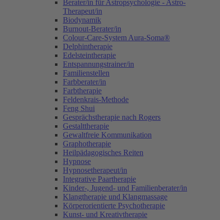
Berater/in für Astropsychologie - Astro-
Therapeut/in
Biodynamik
Burnout-Berater/in
Colour-Care-System Aura-Soma®
Delphintherapie
Edelsteintherapie
Entspannungstrainer/in
Familienstellen
Farbberater/in
Farbtherapie
Feldenkrais-Methode
Feng Shui
Gesprächstherapie nach Rogers
Gestalttherapie
Gewaltfreie Kommunikation
Graphotherapie
Heilpädagogisches Reiten
Hypnose
Hypnosetherapeut/in
Integrative Paartherapie
Kinder-, Jugend- und Familienberater/in
Klangtherapie und Klangmassage
Körperorientierte Psychotherapie
Kunst- und Kreativtherapie