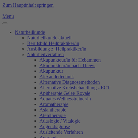
Zum Hauptinhalt springen
Menü
Naturheilkunde
Naturheilkunde aktuell
Berufsbild Heilpraktiker/in
Ausbildung z. Heilpraktiker/in
Naturheilverfahren
Akupunkteur/in für Hebammen
Akupunkteur/in nach Thews
Akupunktur
Alexandertechnik
Alternative Diagnosemethoden
Alternative Krebsbehandlung - ECT
Apitherapie Gelee-Royale
Aquatic-Wellnesstrainer/in
Aromatherapie
Aslantherapie
Atemtherapie
Atlaslogie / Vitalogie
Augendiagnose
Ausleitende Verfahren
Ayurveda