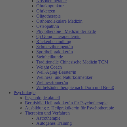
Nosodentherapie
Ohrakupunktur
Ohrkerzen
Oligotherapie
Orthomolekulare Medizin
Osteopath/in
Phytotherapie - Medizin der Erde
Qi Gong-Therapeuten/in
Rückenbehandlung
Schmerztherapeut/in
Sportheilpraktiker/in
Steinheilkunde
Traditionelle Chinesische Medizin TCM
Weight Coach
Well-Aging-Berater/in
Wellness- und Naturkosmetiker
Wellnesstrainer/in
Wirbelsäulentherapie nach Dorn und Breuß
Psychologie
Psychologie aktuell
Berufsbild Heilpraktiker/in für Psychotherapie
Ausbildung z. Heilpraktiker/in für Psychotherapie
Therapien und Verfahren
Astrotherapie
Autogenes Training