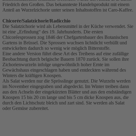
Friedrich den Großen. Das bekannteste Handelsprodukt mit einem
Anteil an Wurzelzichorie unter seinen Inhaltsstoffen ist Caro-Kaffee.
Chicorée/Salatzichorie/Radicchio
Die Salatzichorie wird als Lebensmittel in der Küche verwendet. Sie
ist eine „Erfindung“ des 19. Jahrhunderts. Die ersten
Chicoréesprossen zog 1846 der Chefgartenbauer des Botanischen
Gartens in Brüssel. Die Sprossen wuchsen lichtdicht verhüllt und
entwickelten dadurch so wenig wie möglich Bitterstoffe.
Eine andere Version führt diese Art des Treibens auf eine zufällige
Beobachtung durch belgische Bauern 1870 zurück. Sie sollen ihre
Zichorienwurzeln infolge ungewöhnlich hoher Ernte im
Gewächshaus eingeschlagen haben und entdeckten während des
Winters die kräftigen Knospen.
Als Salat werden nur die Sprösslinge genutzt. Die Wurzeln werden
im November eingegraben und abgedeckt. Im Winter treiben dann
aus den Achseln der eingekürzten Blätter und aus den endständigen
Knospen 15 bis 20 cm lange und bis 5 cm dicke Knospen aus, die
durch den Lichtschutz bleich und zart sind. Sie werden als Salat
oder Gemüse zubereitet.