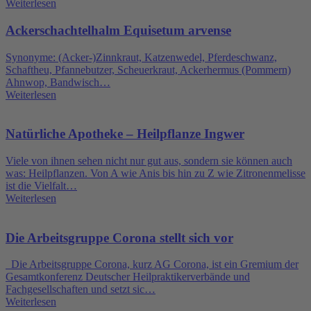
Weiterlesen
Ackerschachtelhalm Equisetum arvense
Synonyme: (Acker-)Zinnkraut, Katzenwedel, Pferdeschwanz,
Schaftheu, Pfannebutzer, Scheuerkraut, Ackerhermus (Pommern)
Ahnwop, Bandwisch…
Weiterlesen
Natürliche Apotheke – Heilpflanze Ingwer
Viele von ihnen sehen nicht nur gut aus, sondern sie können auch
was: Heilpflanzen. Von A wie Anis bis hin zu Z wie Zitronenmelisse
ist die Vielfalt…
Weiterlesen
Die Arbeitsgruppe Corona stellt sich vor
Die Arbeitsgruppe Corona, kurz AG Corona, ist ein Gremium der
Gesamtkonferenz Deutscher Heilpraktikerverbände und
Fachgesellschaften und setzt sic…
Weiterlesen