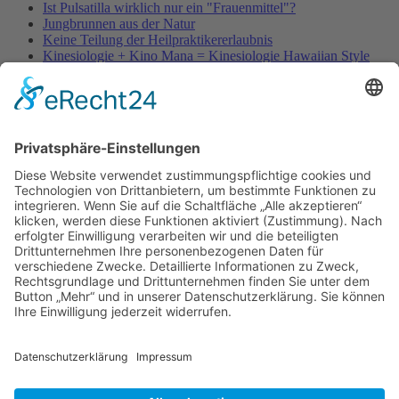
Ist Pulsatilla wirklich nur ein "Frauenmittel"?
Jungbrunnen aus der Natur
Keine Teilung der Heilpraktikererlaubnis
Kinesiologie + Kino Mana = Kinesiologie Hawaiian Style
Kleinblütige Königskerze - Verbascum thapsus
Kleine Würmer als Wunderheiler
Knoblauch - Allium sativum
Koffein, Schmerzmittel & Medikamente
Körperübung - Meridian Stretching
MRSA-Killerkeime in deutschen Krankenhäusern
NATURHEILKUNDE & PSYCHOTHERAPIE HEUTE
Natürliche Anti-Falten-Wunderwaffe: Hyaluron
Natürliche Apotheke – Heilpflanze Ingwer
Olivenöl - nicht nur ein Lebensmittel
Berufsbild Heilpraktiker
Ausbildung z. Heilpraktiker/in