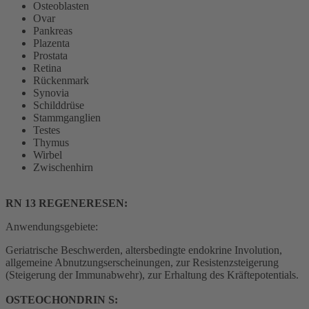
Osteoblasten
Ovar
Pankreas
Plazenta
Prostata
Retina
Rückenmark
Synovia
Schilddrüse
Stammganglien
Testes
Thymus
Wirbel
Zwischenhirn
RN 13 REGENERESEN:
Anwendungsgebiete:
Geriatrische Beschwerden, altersbedingte endokrine Involution,
allgemeine Abnutzungserscheinungen, zur Resistenzsteigerung
(Steigerung der Immunabwehr), zur Erhaltung des Kräftepotentials.
OSTEOCHONDRIN S: