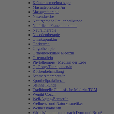
Kräuterstempelmassage
Massagepraktiker/in
Massagetherapie
Nasendusche
Naturgemäße Frauenheilkunde
Natürliche Frauenheilkunde
Neuraltherapie
Nosodentherapie
Ohrakupunktur
Ohrkerzen
Oligotherapie
Orthomolekulare Medizin
Osteopath/in
Phytotherapie - Medizin der Erde
Qi Gong-Therapeuten/in
Rückenbehandlung
Schmerztherapeut/in
Sportheilpraktiker/in
Steinheilkunde
Traditionelle Chinesische Medizin TCM
Weight Coach
Well-Aging-Berater/in
Wellness- und Naturkosmetiker
Wellnesstrainer/in
Wirbelsäulentherapie nach Dorn und Breuß