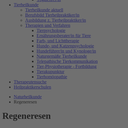
Tierheilkunde
Tierheilkunde aktuell
Berufsbild Tierheilpraktiker/in
Ausbildung z. Tierheilpraktiker/in
Therapien und Verfahren
Tierpsychologie
Ernährungsberater/in für Tiere
Farb- und Lichttherapie
Hunde- und Katzenpsychologie
Hundeführer/in und Kynologe/in
Naturgemäße Tierheilkunde
Telepathische Tierkommunikation
Tier-Physiotherapie - Fortbildung
Tierakupunktur
Tierhomöopathie
Therapeutensuche
Heilpraktikerschulen
Naturheilkunde
Regeneresen
Regeneresen