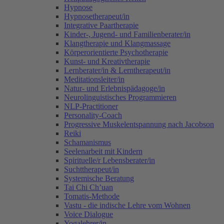
Hypnose
Hypnosetherapeut/in
Integrative Paartherapie
Kinder-, Jugend- und Familienberater/in
Klangtherapie und Klangmassage
Körperorientierte Psychotherapie
Kunst- und Kreativtherapie
Lernberater/in & Lerntherapeut/in
Meditationsleiter/in
Natur- und Erlebnispädagoge/in
Neurolinguistisches Programmieren
NLP-Practitioner
Personality-Coach
Progressive Muskelentspannung nach Jacobson
Reiki
Schamanismus
Seelenarbeit mit Kindern
Spirituelle/r Lebensberater/in
Suchttherapeut/in
Systemische Beratung
Tai Chi Ch’uan
Tomatis-Methode
Vastu - die indische Lehre vom Wohnen
Voice Dialogue
Yogalehrer/in