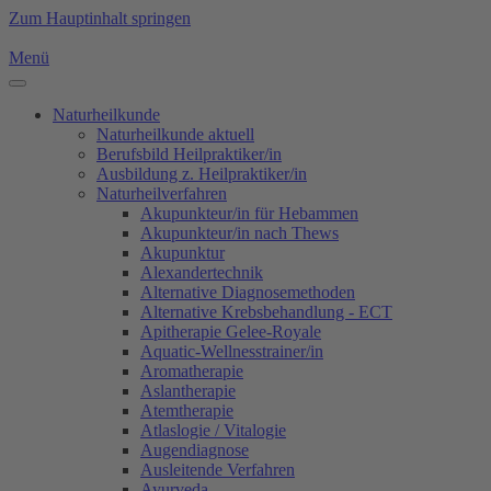
Zum Hauptinhalt springen
Menü
Naturheilkunde
Naturheilkunde aktuell
Berufsbild Heilpraktiker/in
Ausbildung z. Heilpraktiker/in
Naturheilverfahren
Akupunkteur/in für Hebammen
Akupunkteur/in nach Thews
Akupunktur
Alexandertechnik
Alternative Diagnosemethoden
Alternative Krebsbehandlung - ECT
Apitherapie Gelee-Royale
Aquatic-Wellnesstrainer/in
Aromatherapie
Aslantherapie
Atemtherapie
Atlaslogie / Vitalogie
Augendiagnose
Ausleitende Verfahren
Ayurveda