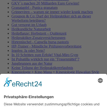
GKV´s machen 20 Milliarden Euro Gewinn!
Granatapfel - Punica granatum
Grippeviren – warum sie immer wieder krank machen
Groupon & Co: Darf der Heilpraktiker sich an dieser
Werbeform beteiligen?
Gut versorgt im Urlaub
Heilkundliche Naturarbeit
Heilpflanze: Herbstzeit – Quittenzeit
Heilpraktiker-Zusatzversicherungen
Hirtentäschel - Capsella bursa pastoris
HP-Trainer - Mündliche Prüfungsvorbereitung
Impfen: Ja oder Nein?
In 10 Schritten zum Erfolg! Vital-Miro Gym
Ist Pulsatilla wirklich nur ein "Frauenmittel"?
Jungbrunnen aus der Natur
Keine Teilung der Heilpraktikererlaubnis
Kinesiologie + Kino Mana = Kinesiologie Hawaiian Style
Kleinblütige Königskerze - Verbascum thapsus
Kleine Würmer als Wunderheiler
Knoblauch - Allium sativum
Koffein, Schmerzmittel & Medikamente
Körperübung - Meridian Stretching
MRSA-Killerkeime in deutschen Krankenhäusern
NATURHEILKUNDE & PSYCHOTHERAPIE HEUTE
Natürliche Anti-Falten-Wunderwaffe: Hyaluron