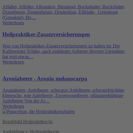
Affalter, Affolter, Albranken, Birnäpsel, Bocksbutter, Bocksfutter,
Donarbesen, Donnerbesen, Drudenfuss, Elfklatte, Geisskraut
(Geisskrut), He…
Weiterlesen
Heilpraktiker-Zusatzversicherungen
Was von Heilpraktiker-Zusatzversicherungen zu halten ist: Der
Kaffeeröster Tchibo, auch etablierter Anbieter diverser Utensilien,
hat jetzt etwas…
Weiterlesen
Aroniabeere - Aronia melanocarpa
Aroniabeere, Apfelbeere, schwarze Apfelbeere, schwarzfrüchtige
Eberesche, rote Apfelbeere, Zwergvogelbeere, pflaumenblättrige
Apfelbeere Von der Ar…
Weiterlesen
Berufsbild Heilpraktiker/in
Ausbildung z. Heilpraktiker/in