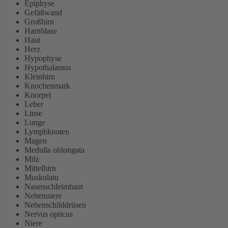
Epiphyse
Gefäßwand
Großhirn
Harnblase
Haut
Herz
Hypophyse
Hypothalamus
Kleinhirn
Knochenmark
Knorpel
Leber
Linse
Lunge
Lymphknoten
Magen
Medulla oblongata
Milz
Mittelhirn
Muskulatu
Nasenschleimhaut
Nebenniere
Nebenschilddrüsen
Nervus opticus
Niere