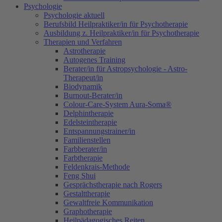
Psychologie
Psychologie aktuell
Berufsbild Heilpraktiker/in für Psychotherapie
Ausbildung z. Heilpraktiker/in für Psychotherapie
Therapien und Verfahren
Astrotherapie
Autogenes Training
Berater/in für Astropsychologie - Astro-
Therapeut/in
Biodynamik
Burnout-Berater/in
Colour-Care-System Aura-Soma®
Delphintherapie
Edelsteintherapie
Entspannungstrainer/in
Familienstellen
Farbberater/in
Farbtherapie
Feldenkrais-Methode
Feng Shui
Gesprächstherapie nach Rogers
Gestalttherapie
Gewaltfreie Kommunikation
Graphotherapie
Heilpädagogisches Reiten