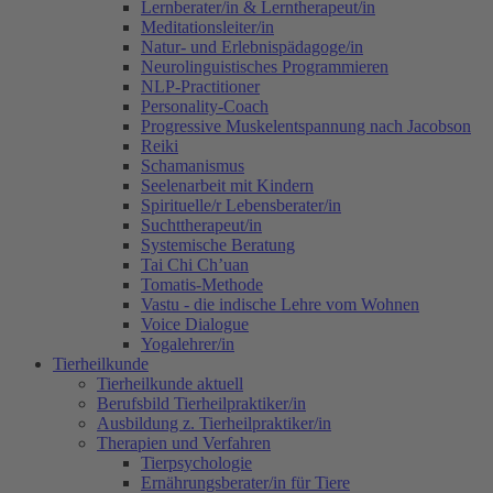
Lernberater/in & Lerntherapeut/in
Meditationsleiter/in
Natur- und Erlebnispädagoge/in
Neurolinguistisches Programmieren
NLP-Practitioner
Personality-Coach
Progressive Muskelentspannung nach Jacobson
Reiki
Schamanismus
Seelenarbeit mit Kindern
Spirituelle/r Lebensberater/in
Suchttherapeut/in
Systemische Beratung
Tai Chi Ch’uan
Tomatis-Methode
Vastu - die indische Lehre vom Wohnen
Voice Dialogue
Yogalehrer/in
Tierheilkunde
Tierheilkunde aktuell
Berufsbild Tierheilpraktiker/in
Ausbildung z. Tierheilpraktiker/in
Therapien und Verfahren
Tierpsychologie
Ernährungsberater/in für Tiere