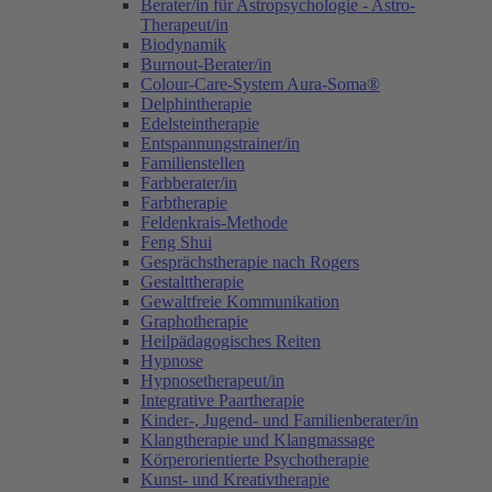
Berater/in für Astropsychologie - Astro-
Therapeut/in
Biodynamik
Burnout-Berater/in
Colour-Care-System Aura-Soma®
Delphintherapie
Edelsteintherapie
Entspannungstrainer/in
Familienstellen
Farbberater/in
Farbtherapie
Feldenkrais-Methode
Feng Shui
Gesprächstherapie nach Rogers
Gestalttherapie
Gewaltfreie Kommunikation
Graphotherapie
Heilpädagogisches Reiten
Hypnose
Hypnosetherapeut/in
Integrative Paartherapie
Kinder-, Jugend- und Familienberater/in
Klangtherapie und Klangmassage
Körperorientierte Psychotherapie
Kunst- und Kreativtherapie