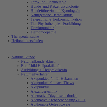
Farb- und Lichttherapie
Hunde- und Katzenpsychologie
Hundeführer/in und Kynologe/in
Naturgemäße Tierheilkunde
Telepathische Tierkommunikation
Tier-Physiotherapie - Fortbildung
Tierakupunktur
Tierhomöopathie
Therapeutensuche
Heilpraktikerschulen
Naturheilkunde
Naturheilkunde aktuell
Berufsbild Heilpraktiker/in
Ausbildung z. Heilpraktiker/in
Naturheilverfahren
Akupunkteur/in für Hebammen
Akupunkteur/in nach Thews
Akupunktur
Alexandertechnik
Alternative Diagnosemethoden
Alternative Krebsbehandlung - ECT
Apitherapie Gelee-Royale