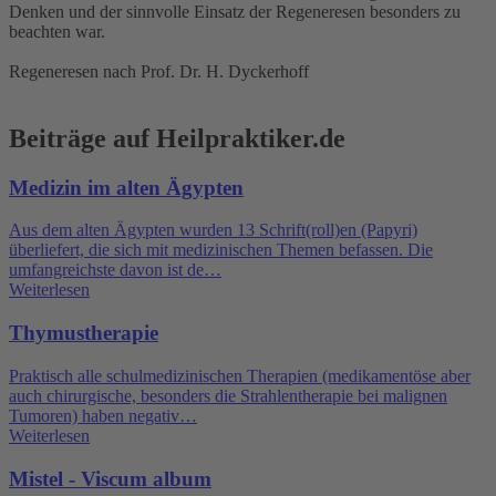
Denken und der sinnvolle Einsatz der Regeneresen besonders zu
beachten war.
Regeneresen nach Prof. Dr. H. Dyckerhoff
Beiträge auf Heilpraktiker.de
Medizin im alten Ägypten
Aus dem alten Ägypten wurden 13 Schrift(roll)en (Papyri)
überliefert, die sich mit medizinischen Themen befassen. Die
umfangreichste davon ist de…
Weiterlesen
Thymustherapie
Praktisch alle schulmedizinischen Therapien (medikamentöse aber
auch chirurgische, besonders die Strahlentherapie bei malignen
Tumoren) haben negativ…
Weiterlesen
Mistel - Viscum album