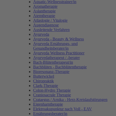
Aquatic-Wellnesstrainer/in
Aromatherapie
Aslantherapie
Atemtherapie
Atlaslogie / Vitalogie
Augendiagnose
Ausleitende Verfahren
Ayurveda
Ayurveda - Beauty & Wellness
Ayurveda Ernährungs- und
Gesundheitsberater/in
Ayurveda Wellness Practitioner
Ayurvedatherapeut / -berater
Bach-Blütentherapeut/in
Bachblüten - Bachblütentherapie
Bioresonanz-Therapie
Butterwickel
Chiropraktik
Clark-Therapie
Colon-Hydro Therapie
Craniosacrale Therapie
Crataegus / Arnika - Herz-Kreislaufstörungen
Eigenharntherapie
Elektroakupunktur nach Voll - EAV
Ernährungsberater/in