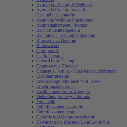
Ayurveda - Beauty & Wellness
Ayurveda Ernährungs- und
Gesundheitsberater/in
Ayurveda Wellness Practitioner
Ayurvedatherapeut / -berater
Bach-Blütentherapeut/in
Bachblüten - Bachblütentherapie
Bioresonanz-Therapie
Butterwickel
Chiropraktik
Clark-Therapie
Colon-Hydro Therapie
Craniosacrale Therapie
Crataegus / Arnika - Herz-Kreislaufstörungen
Eigenharntherapie
Elektroakupunktur nach Voll - EAV
Ernährungsberater/in
Fachtherapeut/in für Allergien
Fiebertherapie - Hyperthermie
Fontanelle
Fußreflexzonenmasseur/in
Fußreflexzonentherapie
Geriatrie und Gerontopsychiatrie
Hawaiianische Massage Lomi Lomi Nui