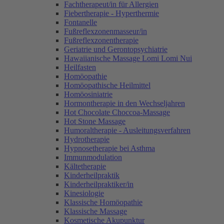
Fachtherapeut/in für Allergien
Fiebertherapie - Hyperthermie
Fontanelle
Fußreflexzonenmasseur/in
Fußreflexzonentherapie
Geriatrie und Gerontopsychiatrie
Hawaiianische Massage Lomi Lomi Nui
Heilfasten
Homöopathie
Homöopathische Heilmittel
Homöosiniatrie
Hormontherapie in den Wechseljahren
Hot Chocolate Choccoa-Massage
Hot Stone Massage
Humoraltherapie - Ausleitungsverfahren
Hydrotherapie
Hypnosetherapie bei Asthma
Immunmodulation
Kältetherapie
Kinderheilpraktik
Kinderheilpraktiker/in
Kinesiologie
Klassische Homöopathie
Klassische Massage
Kosmetische Akupunktur