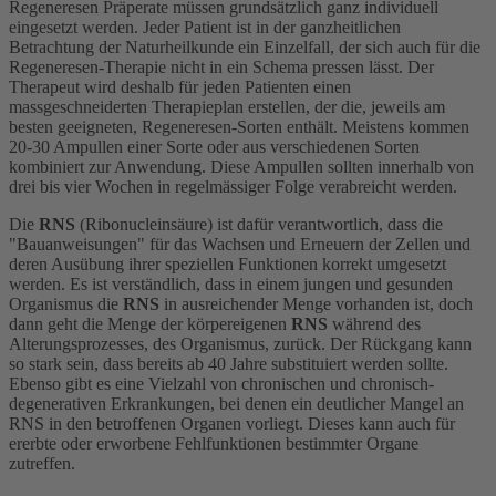
Regeneresen Präperate müssen grundsätzlich ganz individuell
eingesetzt werden. Jeder Patient ist in der ganzheitlichen
Betrachtung der Naturheilkunde ein Einzelfall, der sich auch für die
Regeneresen-Therapie nicht in ein Schema pressen lässt. Der
Therapeut wird deshalb für jeden Patienten einen
massgeschneiderten Therapieplan erstellen, der die, jeweils am
besten geeigneten, Regeneresen-Sorten enthält. Meistens kommen
20-30 Ampullen einer Sorte oder aus verschiedenen Sorten
kombiniert zur Anwendung. Diese Ampullen sollten innerhalb von
drei bis vier Wochen in regelmässiger Folge verabreicht werden.
Die
RNS
(Ribonucleinsäure) ist dafür verantwortlich, dass die
"Bauanweisungen" für das Wachsen und Erneuern der Zellen und
deren Ausübung ihrer speziellen Funktionen korrekt umgesetzt
werden. Es ist verständlich, dass in einem jungen und gesunden
Organismus die
RNS
in ausreichender Menge vorhanden ist, doch
dann geht die Menge der körpereigenen
RNS
während des
Alterungsprozesses, des Organismus, zurück. Der Rückgang kann
so stark sein, dass bereits ab 40 Jahre substituiert werden sollte.
Ebenso gibt es eine Vielzahl von chronischen und chronisch-
degenerativen Erkrankungen, bei denen ein deutlicher Mangel an
RNS in den betroffenen Organen vorliegt. Dieses kann auch für
ererbte oder erworbene Fehlfunktionen bestimmter Organe
zutreffen.