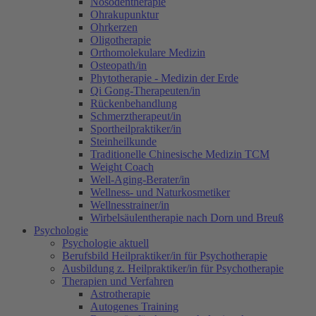
Nosodentherapie
Ohrakupunktur
Ohrkerzen
Oligotherapie
Orthomolekulare Medizin
Osteopath/in
Phytotherapie - Medizin der Erde
Qi Gong-Therapeuten/in
Rückenbehandlung
Schmerztherapeut/in
Sportheilpraktiker/in
Steinheilkunde
Traditionelle Chinesische Medizin TCM
Weight Coach
Well-Aging-Berater/in
Wellness- und Naturkosmetiker
Wellnesstrainer/in
Wirbelsäulentherapie nach Dorn und Breuß
Psychologie
Psychologie aktuell
Berufsbild Heilpraktiker/in für Psychotherapie
Ausbildung z. Heilpraktiker/in für Psychotherapie
Therapien und Verfahren
Astrotherapie
Autogenes Training