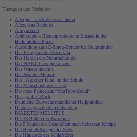
Therapien und Verfahren
Allergie – nach wie vor Thema
Alles, was Recht ist
Almyurveda
Apitherapie – Bienenprodukte im Einsatz in der
Heilpraktiker-Praxis
Ausbildung zum E-Smog-Berater für Heilpraktiker
Das Erfolgsmodell Securvita
Das Herz in der Naturheilkunde
Das NAET Therapiekonzept
Das Wasser macht’s
Das Wunder Mensch
Das „Asperger Kind“ in der Schule
Der Mensch ist, was er isst
Der neue Paracelsus “YouTube-Kanal“
Der „sanfte“ Ruck
Deutlicher Zuwachs männlicher Heilpraktiker
Diabetes ganzheitlich behandeln
DIABETES MELLITUS
Die 38 Blüten der Harmonie
Die 5 Säulen der Gesundheit nach Sebastian Kneipp
Die Haut als Spiegel der Seele
Die Hitparade der Schlafstörer