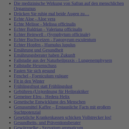
Die medizinische Wirkung von Safran auf den menschlichen
Organismus
Drücken Sie ruhig mal beide Augen zu…
Echte Aloe - Aloe vera
Echte Melisse - Melissa officinalis
Echter Baldrian - Valeriana officinalis
Echter Beinwell - (Symphytum officinale)
Echter Buchweizen - Fagopyrum esculentum
Echter Hopfen - Humulus lupulus
Ernährung und Gesundheit
Ernährungsberater haben Zukunft
Fallstudie aus der Naturheilpraxis - Lungenemphysem
Fallstudie Hexenschuss
Fasten Sie sich gesund
Fenchel - Foeniculum vulgare
Fit in den Winter
Frühlingsfrust statt Frühlingslust
Gebühren-(Un)ordnung für Heilpraktiker
Gemeiner Efeu - Hedera Helix
Genetische Entwicklung des Menschen
Genussmittel Kaffee – Erstaunliche Facts mit großem
Suchtpotenzial
Gesetzliche Krankenkassen schicken Vollstrecker los!
Gesundheits- und Präventionsberater
Gewürznelke - Syzygium aromaticum