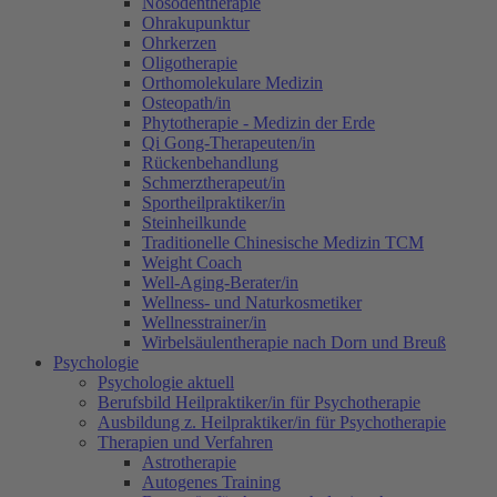
Nosodentherapie
Ohrakupunktur
Ohrkerzen
Oligotherapie
Orthomolekulare Medizin
Osteopath/in
Phytotherapie - Medizin der Erde
Qi Gong-Therapeuten/in
Rückenbehandlung
Schmerztherapeut/in
Sportheilpraktiker/in
Steinheilkunde
Traditionelle Chinesische Medizin TCM
Weight Coach
Well-Aging-Berater/in
Wellness- und Naturkosmetiker
Wellnesstrainer/in
Wirbelsäulentherapie nach Dorn und Breuß
Psychologie
Psychologie aktuell
Berufsbild Heilpraktiker/in für Psychotherapie
Ausbildung z. Heilpraktiker/in für Psychotherapie
Therapien und Verfahren
Astrotherapie
Autogenes Training