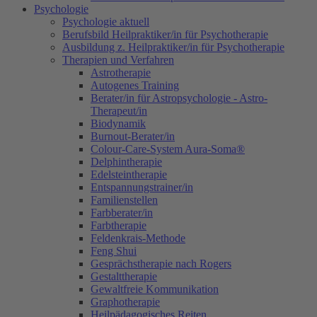
Psychologie
Psychologie aktuell
Berufsbild Heilpraktiker/in für Psychotherapie
Ausbildung z. Heilpraktiker/in für Psychotherapie
Therapien und Verfahren
Astrotherapie
Autogenes Training
Berater/in für Astropsychologie - Astro-
Therapeut/in
Biodynamik
Burnout-Berater/in
Colour-Care-System Aura-Soma®
Delphintherapie
Edelsteintherapie
Entspannungstrainer/in
Familienstellen
Farbberater/in
Farbtherapie
Feldenkrais-Methode
Feng Shui
Gesprächstherapie nach Rogers
Gestalttherapie
Gewaltfreie Kommunikation
Graphotherapie
Heilpädagogisches Reiten