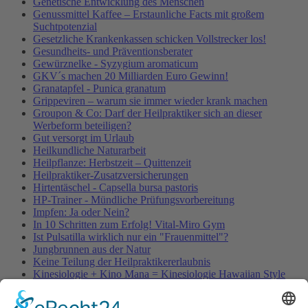
Genetische Entwicklung des Menschen
Genussmittel Kaffee – Erstaunliche Facts mit großem
Suchtpotenzial
Gesetzliche Krankenkassen schicken Vollstrecker los!
Gesundheits- und Präventionsberater
Gewürznelke - Syzygium aromaticum
GKV´s machen 20 Milliarden Euro Gewinn!
Granatapfel - Punica granatum
Grippeviren – warum sie immer wieder krank machen
Groupon & Co: Darf der Heilpraktiker sich an dieser
Werbeform beteiligen?
Gut versorgt im Urlaub
Heilkundliche Naturarbeit
Heilpflanze: Herbstzeit – Quittenzeit
Heilpraktiker-Zusatzversicherungen
Hirtentäschel - Capsella bursa pastoris
HP-Trainer - Mündliche Prüfungsvorbereitung
Impfen: Ja oder Nein?
In 10 Schritten zum Erfolg! Vital-Miro Gym
Ist Pulsatilla wirklich nur ein "Frauenmittel"?
Jungbrunnen aus der Natur
Keine Teilung der Heilpraktikererlaubnis
Kinesiologie + Kino Mana = Kinesiologie Hawaiian Style
Kleinblütige Königskerze - Verbascum thapsus
Kleine Würmer als Wunderheiler