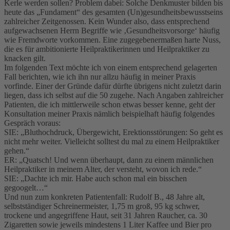
Kerle werden sollen? Problem dabei: Solche Denkmuster bilden bis
heute das „Fundament“ des gesamten (Un)gesundheitsbewusstseins
zahlreicher Zeitgenossen. Kein Wunder also, dass entsprechend
aufgewachsenen Herrn Begriffe wie ‚Gesundheitsvorsorge‘ häufig
wie Fremdworte vorkommen. Eine zugegebenermaßen harte Nuss,
die es für ambitionierte Heilpraktikerinnen und Heilpraktiker zu
knacken gilt.
Im folgenden Text möchte ich von einem entsprechend gelagerten
Fall berichten, wie ich ihn nur allzu häufig in meiner Praxis
vorfinde. Einer der Gründe dafür dürfte übrigens nicht zuletzt darin
liegen, dass ich selbst auf die 50 zugehe. Nach Angaben zahlreicher
Patienten, die ich mittlerweile schon etwas besser kenne, geht der
Konsultation meiner Praxis nämlich beispielhaft häufig folgendes
Gespräch voraus:
SIE: „Bluthochdruck, Übergewicht, Erektionsstörungen: So geht es
nicht mehr weiter. Vielleicht solltest du mal zu einem Heilpraktiker
gehen.“
ER: „Quatsch! Und wenn überhaupt, dann zu einem männlichen
Heilpraktiker in meinem Alter, der versteht, wovon ich rede.“
SIE: „Dachte ich mir. Habe auch schon mal ein bisschen
gegoogelt…“
Und nun zum konkreten Patientenfall: Rudolf B., 48 Jahre alt,
selbstständiger Schreinermeister, 1,75 m groß, 95 kg schwer,
trockene und angegriffene Haut, seit 31 Jahren Raucher, ca. 30
Zigaretten sowie jeweils mindestens 1 Liter Kaffee und Bier pro