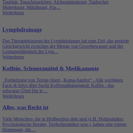
Taublatt, Tauschüsselchen, Alchemistenkraut, Taubecher,
Mutterkraut, Milchkraut, Fra…
Weiterlesen
Lymphdrainage
Das Therapiekonzept der Lymphdrainage hat zum Ziel, das gestörte
Gleichgewicht zwischen der Menge von Gewebewasser und der
Leistungsfähigkeit der Lym…
Weiterlesen
Koffein, Schmerzmittel & Medikamente
Fortsetzung von Teenie-Sport „Koma-Saufen“ - Alle wichtigen
Facts & Infos über Sucht Koffeinabhängigkeit: Kaffee - das
schwarze Übel Die le…
Weiterlesen
Alles, was Recht ist
Viele Menschen, die in Heilberufen tätig sind (z.B. Heilpraktiker,
Psychologische Berater, Tierheilpraktiker usw.), haben eine eigene
Homepage, die…