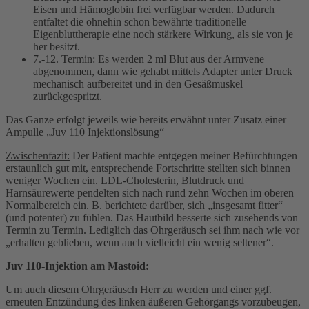
Eisen und Hämoglobin frei verfügbar werden. Dadurch
entfaltet die ohnehin schon bewährte traditionelle
Eigenbluttherapie eine noch stärkere Wirkung, als sie von je
her besitzt.
7.-12. Termin: Es werden 2 ml Blut aus der Armvene
abgenommen, dann wie gehabt mittels Adapter unter Druck
mechanisch aufbereitet und in den Gesäßmuskel
zurückgespritzt.
Das Ganze erfolgt jeweils wie bereits erwähnt unter Zusatz einer
Ampulle „Juv 110 Injektionslösung“
Zwischenfazit:
Der Patient machte entgegen meiner Befürchtungen
erstaunlich gut mit, entsprechende Fortschritte stellten sich binnen
weniger Wochen ein. LDL-Cholesterin, Blutdruck und
Harnsäurewerte pendelten sich nach rund zehn Wochen im oberen
Normalbereich ein. B. berichtete darüber, sich „insgesamt fitter“
(und potenter) zu fühlen. Das Hautbild besserte sich zusehends von
Termin zu Termin. Lediglich das Ohrgeräusch sei ihm nach wie vor
„erhalten geblieben, wenn auch vielleicht ein wenig seltener“.
Juv 110-Injektion am Mastoid:
Um auch diesem Ohrgeräusch Herr zu werden und einer ggf.
erneuten Entzündung des linken äußeren Gehörgangs vorzubeugen,