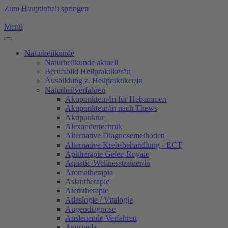
Zum Hauptinhalt springen
Menü
Naturheilkunde
Naturheilkunde aktuell
Berufsbild Heilpraktiker/in
Ausbildung z. Heilpraktiker/in
Naturheilverfahren
Akupunkteur/in für Hebammen
Akupunkteur/in nach Thews
Akupunktur
Alexandertechnik
Alternative Diagnosemethoden
Alternative Krebsbehandlung - ECT
Apitherapie Gelee-Royale
Aquatic-Wellnesstrainer/in
Aromatherapie
Aslantherapie
Atemtherapie
Atlaslogie / Vitalogie
Augendiagnose
Ausleitende Verfahren
Ayurveda