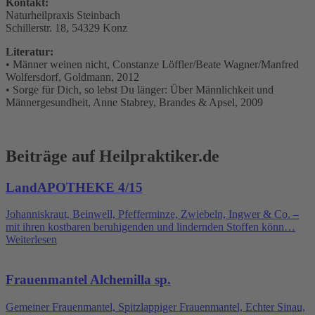
Kontakt:
Naturheilpraxis Steinbach
Schillerstr. 18, 54329 Konz
Literatur:
• Männer weinen nicht, Constanze Löffler/Beate Wagner/Manfred
Wolfersdorf, Goldmann, 2012
• Sorge für Dich, so lebst Du länger: Über Männlichkeit und
Männergesundheit, Anne Stabrey, Brandes & Apsel, 2009
Beiträge auf Heilpraktiker.de
LandAPOTHEKE 4/15
Johanniskraut, Beinwell, Pfefferminze, Zwiebeln, Ingwer & Co. –
mit ihren kostbaren beruhigenden und lindernden Stoffen könn…
Weiterlesen
Frauenmantel Alchemilla sp.
Gemeiner Frauenmantel, Spitzlappiger Frauenmantel, Echter Sinau,