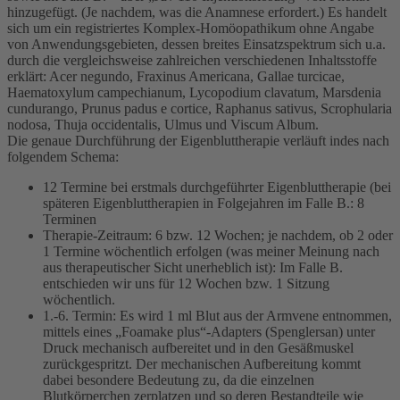
hinzugefügt. (Je nachdem, was die Anamnese erfordert.) Es handelt
sich um ein registriertes Komplex-Homöopathikum ohne Angabe
von Anwendungsgebieten, dessen breites Einsatzspektrum sich u.a.
durch die vergleichsweise zahlreichen verschiedenen Inhaltsstoffe
erklärt: Acer negundo, Fraxinus Americana, Gallae turcicae,
Haematoxylum campechianum, Lycopodium clavatum, Marsdenia
cundurango, Prunus padus e cortice, Raphanus sativus, Scrophularia
nodosa, Thuja occidentalis, Ulmus und Viscum Album.
Die genaue Durchführung der Eigenbluttherapie verläuft indes nach
folgendem Schema:
12 Termine bei erstmals durchgeführter Eigenbluttherapie (bei
späteren Eigenbluttherapien in Folgejahren im Falle B.: 8
Terminen
Therapie-Zeitraum: 6 bzw. 12 Wochen; je nachdem, ob 2 oder
1 Termine wöchentlich erfolgen (was meiner Meinung nach
aus therapeutischer Sicht unerheblich ist): Im Falle B.
entschieden wir uns für 12 Wochen bzw. 1 Sitzung
wöchentlich.
1.-6. Termin: Es wird 1 ml Blut aus der Armvene entnommen,
mittels eines „Foamake plus“-Adapters (Spenglersan) unter
Druck mechanisch aufbereitet und in den Gesäßmuskel
zurückgespritzt. Der mechanischen Aufbereitung kommt
dabei besondere Bedeutung zu, da die einzelnen
Blutkörperchen zerplatzen und so deren Bestandteile wie