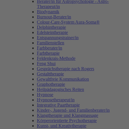
Berater/in für Astropsychologie - Astro-
Therapeut/in
Biodynamik
Burnout-Berater/in
Colour-Care-System Aura-Soma®
Delphintherapie
Edelsteintherapie
Entspannungstrainer/in
Familienstellen
Farbberater/in
Farbtherapie
Feldenkrais-Methode
Feng Shui
Gesprächstherapie nach Rogers
Gestalttherapie
Gewaltfreie Kommunikation
Graphotherapie
Heilpädagogisches Reiten
Hypnose
Hypnosetherapeut/in
Integrative Paartherapie
Kinder-, Jugend- und Familienberater/in
Klangtherapie und Klangmassage
Körperorientierte Psychotherapie
Kunst- und Kreativtherapie