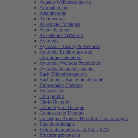
Aquatic-Wellnesstrainer/in
Aromatherapie
Aslantherapie
Atemtherapie
Atlaslogie / Vitalogie
Augendiagnose
Ausleitende Verfahren
Ayurveda
Ayurveda - Beauty & Wellness
Ayurveda Ernährungs- und
Gesundheitsberater/in
Ayurveda Wellness Practitioner
Ayurvedatherapeut / -berater
Bach-Blütentherapeut/in
Bachblüten - Bachblütentherapie
Bioresonanz-Therapie
Butterwickel
Chiropraktik
Clark-Therapie
Colon-Hydro Therapie
Craniosacrale Therapie
Crataegus / Arnika - Herz-Kreislaufstörungen
Eigenharntherapie
Elektroakupunktur nach Voll - EAV
Ernährungsberater/in