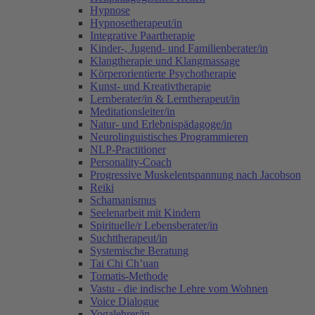
Hypnose
Hypnosetherapeut/in
Integrative Paartherapie
Kinder-, Jugend- und Familienberater/in
Klangtherapie und Klangmassage
Körperorientierte Psychotherapie
Kunst- und Kreativtherapie
Lernberater/in & Lerntherapeut/in
Meditationsleiter/in
Natur- und Erlebnispädagoge/in
Neurolinguistisches Programmieren
NLP-Practitioner
Personality-Coach
Progressive Muskelentspannung nach Jacobson
Reiki
Schamanismus
Seelenarbeit mit Kindern
Spirituelle/r Lebensberater/in
Suchttherapeut/in
Systemische Beratung
Tai Chi Ch’uan
Tomatis-Methode
Vastu - die indische Lehre vom Wohnen
Voice Dialogue
Yogalehrer/in