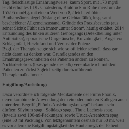
Tag, fleischlastige Ernährungsweise, kaum Sport, mit 173 mg/dl
leicht erhöhtes LDL-Cholesterin, Blutdruck in Ruhe meist um die
155/95 mmHg, mit einem Wert von 8,2 leicht erhöhter
Blutharnsäurespiegel (bislang ohne Gichtanfälle), insgesamt
bescheidener Allgemeinzustand. Gründe des Praxisbesuchs (aus
seiner Sicht): Fühlt sich immer „unter Strom“, häufig erkältet, 2014
Entzündung des linken äußeren Gehörgangs (Defektheilung unter
Antibiotika), sporadische Ohrgeräusche, Kurzatmigkeit, Angst vor
Schlaganfall, Herzinfarkt und Verlust der Potenz.
Bzgl. der Therapie zeigte sich wie so oft leider schnell, dass gar
nicht daran zu denken war, Grundlegendes an den
Ernährungsgewohnheiten des Patienten ändern zu können.
Nichtsdestotrotz (bzw. gerade deshalb) vereinbarte ich mit dem
Patienten zunächst 3 gleichzeitig durchzuführende
Therapiemaßnahmen:
Entgiftung/Ausleitung:
Dazu verordnete ich folgende Medikamente der Firma Phönix,
deren kombinierte Anwendung dem ein oder anderen Kollegen auch
unter dem Begriff „Phönix-Ausleitungskonzept“ bekannt sein
dürften: Silybum spag., Solidago spag., Thuja Lachesis spag.
(jeweils zwei 100-ml-Packungen) sowie Urtica-Arsenicum spag.
(eine 50-ml-Packung). Von letztgenanntem deshalb nur 50 ml, weil
es vor allem die Entgiftungstätigkeit der Haut anregt, der Patient