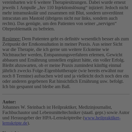
vereinbarten wir 6 weitere Therapiesitzungen. Dabei wurde erneut
jeweils 1 Ampulle „Juv 110 Injektionslösung“ injiziert: Jedoch nicht
mehr intramuskulär und zusammen mit Blut, sondern unverdünnt
intracutan ans Mastoid (übrigens nicht nur links, sondern auch
rechts). Das genügte, um den Patienten von seiner „nervigen“
Ohrproblematik zu befreien.
Resümee:
Dem Patienten geht es definitiv wesentlich besser als zum
Zeitpunkt der Erstkonsultation in meiner Praxis. Aus seiner Sicht
war die Therapie, die ich gerne um weitere Ecksteine wie
Nichtraucher werden, Entspannungsverfahren erlernen, Gewicht
abbauen und Ernährung umstellen ergänzt hätte, ein voller Erfolg.
Bleibt abzuwarten, ob er meine Praxis zumindest künftig einmal
jährlich zwecks Folge-Eigenbluttherapie (wie bereits erwähnt nur
noch 8 Termine) aufsuchen wird und ja vielleicht doch noch den ein
oder anderen gegebenen Rat hinsichtlich Ernährung usw. befolgt.
Ich bin gespannt und bleibe am Ball.
Autor:
Johannes W. Steinbach ist Heilpraktiker, Medizinjournalist,
Fachbuchautor und Lebensmitteltechniker (staatl. gepr.) sowie Autor
und Herausgeber der HPA-Lernskriptreihe (
www.heilpraktiker-
lernskripte.de
).