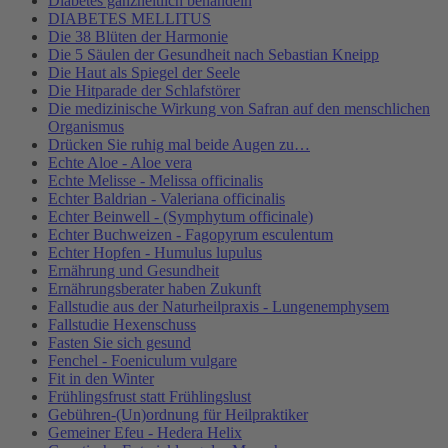
Diabetes ganzheitlich behandeln
DIABETES MELLITUS
Die 38 Blüten der Harmonie
Die 5 Säulen der Gesundheit nach Sebastian Kneipp
Die Haut als Spiegel der Seele
Die Hitparade der Schlafstörer
Die medizinische Wirkung von Safran auf den menschlichen
Organismus
Drücken Sie ruhig mal beide Augen zu…
Echte Aloe - Aloe vera
Echte Melisse - Melissa officinalis
Echter Baldrian - Valeriana officinalis
Echter Beinwell - (Symphytum officinale)
Echter Buchweizen - Fagopyrum esculentum
Echter Hopfen - Humulus lupulus
Ernährung und Gesundheit
Ernährungsberater haben Zukunft
Fallstudie aus der Naturheilpraxis - Lungenemphysem
Fallstudie Hexenschuss
Fasten Sie sich gesund
Fenchel - Foeniculum vulgare
Fit in den Winter
Frühlingsfrust statt Frühlingslust
Gebühren-(Un)ordnung für Heilpraktiker
Gemeiner Efeu - Hedera Helix