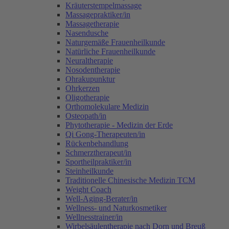
Kräuterstempelmassage
Massagepraktiker/in
Massagetherapie
Nasendusche
Naturgemäße Frauenheilkunde
Natürliche Frauenheilkunde
Neuraltherapie
Nosodentherapie
Ohrakupunktur
Ohrkerzen
Oligotherapie
Orthomolekulare Medizin
Osteopath/in
Phytotherapie - Medizin der Erde
Qi Gong-Therapeuten/in
Rückenbehandlung
Schmerztherapeut/in
Sportheilpraktiker/in
Steinheilkunde
Traditionelle Chinesische Medizin TCM
Weight Coach
Well-Aging-Berater/in
Wellness- und Naturkosmetiker
Wellnesstrainer/in
Wirbelsäulentherapie nach Dorn und Breuß