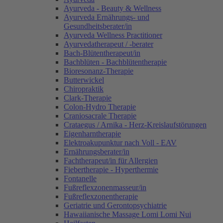
Ayurveda - Beauty & Wellness
Ayurveda Ernährungs- und
Gesundheitsberater/in
Ayurveda Wellness Practitioner
Ayurvedatherapeut / -berater
Bach-Blütentherapeut/in
Bachblüten - Bachblütentherapie
Bioresonanz-Therapie
Butterwickel
Chiropraktik
Clark-Therapie
Colon-Hydro Therapie
Craniosacrale Therapie
Crataegus / Arnika - Herz-Kreislaufstörungen
Eigenharntherapie
Elektroakupunktur nach Voll - EAV
Ernährungsberater/in
Fachtherapeut/in für Allergien
Fiebertherapie - Hyperthermie
Fontanelle
Fußreflexzonenmasseur/in
Fußreflexzonentherapie
Geriatrie und Gerontopsychiatrie
Hawaiianische Massage Lomi Lomi Nui