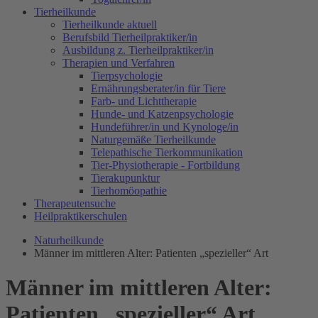
Tierheilkunde
Tierheilkunde aktuell
Berufsbild Tierheilpraktiker/in
Ausbildung z. Tierheilpraktiker/in
Therapien und Verfahren
Tierpsychologie
Ernährungsberater/in für Tiere
Farb- und Lichttherapie
Hunde- und Katzenpsychologie
Hundeführer/in und Kynologe/in
Naturgemäße Tierheilkunde
Telepathische Tierkommunikation
Tier-Physiotherapie - Fortbildung
Tierakupunktur
Tierhomöopathie
Therapeutensuche
Heilpraktikerschulen
Naturheilkunde
Männer im mittleren Alter: Patienten „spezieller“ Art
Männer im mittleren Alter:
Patienten „spezieller“ Art