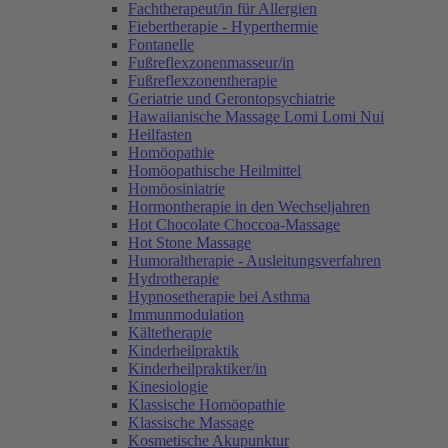
Fachtherapeut/in für Allergien
Fiebertherapie - Hyperthermie
Fontanelle
Fußreflexzonenmasseur/in
Fußreflexzonentherapie
Geriatrie und Gerontopsychiatrie
Hawaiianische Massage Lomi Lomi Nui
Heilfasten
Homöopathie
Homöopathische Heilmittel
Homöosiniatrie
Hormontherapie in den Wechseljahren
Hot Chocolate Choccoa-Massage
Hot Stone Massage
Humoraltherapie - Ausleitungsverfahren
Hydrotherapie
Hypnosetherapie bei Asthma
Immunmodulation
Kältetherapie
Kinderheilpraktik
Kinderheilpraktiker/in
Kinesiologie
Klassische Homöopathie
Klassische Massage
Kosmetische Akupunktur