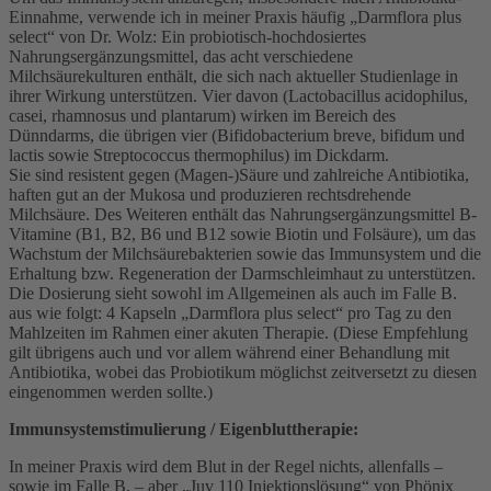
Einnahme, verwende ich in meiner Praxis häufig „Darmflora plus
select“ von Dr. Wolz: Ein probiotisch-hochdosiertes
Nahrungsergänzungsmittel, das acht verschiedene
Milchsäurekulturen enthält, die sich nach aktueller Studienlage in
ihrer Wirkung unterstützen. Vier davon (Lactobacillus acidophilus,
casei, rhamnosus und plantarum) wirken im Bereich des
Dünndarms, die übrigen vier (Bifidobacterium breve, bifidum und
lactis sowie Streptococcus thermophilus) im Dickdarm.
Sie sind resistent gegen (Magen-)Säure und zahlreiche Antibiotika,
haften gut an der Mukosa und produzieren rechtsdrehende
Milchsäure. Des Weiteren enthält das Nahrungsergänzungsmittel B-
Vitamine (B1, B2, B6 und B12 sowie Biotin und Folsäure), um das
Wachstum der Milchsäurebakterien sowie das Immunsystem und die
Erhaltung bzw. Regeneration der Darmschleimhaut zu unterstützen.
Die Dosierung sieht sowohl im Allgemeinen als auch im Falle B.
aus wie folgt: 4 Kapseln „Darmflora plus select“ pro Tag zu den
Mahlzeiten im Rahmen einer akuten Therapie. (Diese Empfehlung
gilt übrigens auch und vor allem während einer Behandlung mit
Antibiotika, wobei das Probiotikum möglichst zeitversetzt zu diesen
eingenommen werden sollte.)
Immunsystemstimulierung / Eigenbluttherapie:
In meiner Praxis wird dem Blut in der Regel nichts, allenfalls –
sowie im Falle B. – aber „Juv 110 Injektionslösung“ von Phönix