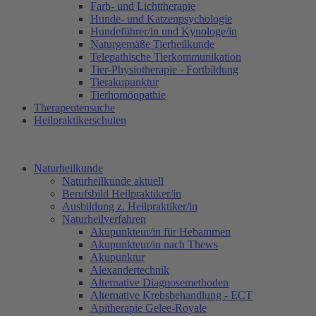
Farb- und Lichttherapie
Hunde- und Katzenpsychologie
Hundeführer/in und Kynologe/in
Naturgemäße Tierheilkunde
Telepathische Tierkommunikation
Tier-Physiotherapie - Fortbildung
Tierakupunktur
Tierhomöopathie
Therapeutensuche
Heilpraktikerschulen
Naturheilkunde
Naturheilkunde aktuell
Berufsbild Heilpraktiker/in
Ausbildung z. Heilpraktiker/in
Naturheilverfahren
Akupunkteur/in für Hebammen
Akupunkteur/in nach Thews
Akupunktur
Alexandertechnik
Alternative Diagnosemethoden
Alternative Krebsbehandlung - ECT
Apitherapie Gelee-Royale