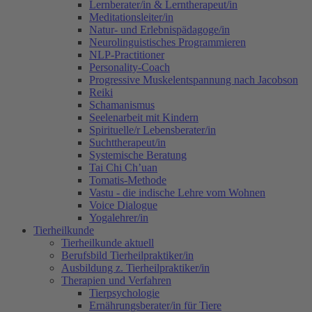
Lernberater/in & Lerntherapeut/in
Meditationsleiter/in
Natur- und Erlebnispädagoge/in
Neurolinguistisches Programmieren
NLP-Practitioner
Personality-Coach
Progressive Muskelentspannung nach Jacobson
Reiki
Schamanismus
Seelenarbeit mit Kindern
Spirituelle/r Lebensberater/in
Suchttherapeut/in
Systemische Beratung
Tai Chi Ch’uan
Tomatis-Methode
Vastu - die indische Lehre vom Wohnen
Voice Dialogue
Yogalehrer/in
Tierheilkunde
Tierheilkunde aktuell
Berufsbild Tierheilpraktiker/in
Ausbildung z. Tierheilpraktiker/in
Therapien und Verfahren
Tierpsychologie
Ernährungsberater/in für Tiere