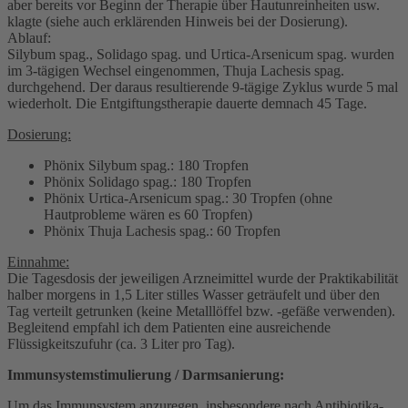
aber bereits vor Beginn der Therapie über Hautunreinheiten usw.
klagte (siehe auch erklärenden Hinweis bei der Dosierung).
Ablauf:
Silybum spag., Solidago spag. und Urtica-Arsenicum spag. wurden
im 3-tägigen Wechsel eingenommen, Thuja Lachesis spag.
durchgehend. Der daraus resultierende 9-tägige Zyklus wurde 5 mal
wiederholt. Die Entgiftungstherapie dauerte demnach 45 Tage.
Dosierung:
Phönix Silybum spag.: 180 Tropfen
Phönix Solidago spag.: 180 Tropfen
Phönix Urtica-Arsenicum spag.: 30 Tropfen (ohne
Hautprobleme wären es 60 Tropfen)
Phönix Thuja Lachesis spag.: 60 Tropfen
Einnahme:
Die Tagesdosis der jeweiligen Arzneimittel wurde der Praktikabilität
halber morgens in 1,5 Liter stilles Wasser geträufelt und über den
Tag verteilt getrunken (keine Metalllöffel bzw. -gefäße verwenden).
Begleitend empfahl ich dem Patienten eine ausreichende
Flüssigkeitszufuhr (ca. 3 Liter pro Tag).
Immunsystemstimulierung / Darmsanierung:
Um das Immunsystem anzuregen, insbesondere nach Antibiotika-