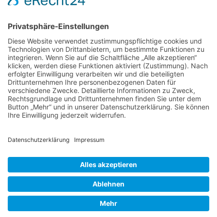
Knoblauch - Allium sativum
Koffein, Schmerzmittel & Medikamente
Körperübung - Meridian Stretching
MRSA-Killerkeime in deutschen Krankenhäusern
NATURHEILKUNDE & PSYCHOTHERAPIE HEUTE
Natürliche Anti-Falten-Wunderwaffe: Hyaluron
Natürliche Apotheke – Heilpflanze Ingwer
Olivenöl - nicht nur ein Lebensmittel
Berufsbild Heilpraktiker
Ausbildung z. Heilpraktiker/in
Therapien und Verfahren
HEILPRAKTIKER
Partner - Marktplatz
Suche