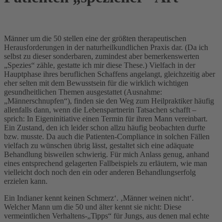
Männer um die 50 stellen eine der größten therapeutischen
Herausforderungen in der naturheilkundlichen Praxis dar. (Da ich
selbst zu dieser sonderbaren, zumindest aber bemerkenswerten
„Spezies“ zähle, gestatte ich mir diese These.) Vielfach in der
Hauptphase ihres beruflichen Schaffens angelangt, gleichzeitig aber
eher selten mit dem Bewusstsein für die wirklich wichtigen
gesundheitlichen Themen ausgestattet (Ausnahme:
„Männerschnupfen“), finden sie den Weg zum Heilpraktiker häufig
allenfalls dann, wenn die Lebenspartnerin Tatsachen schafft –
sprich: In Eigeninitiative einen Termin für ihren Mann vereinbart.
Ein Zustand, den ich leider schon allzu häufig beobachten durfte
bzw. musste. Da auch die Patienten-Compliance in solchen Fällen
vielfach zu wünschen übrig lässt, gestaltet sich eine adäquate
Behandlung bisweilen schwierig. Für mich Anlass genug, anhand
eines entsprechend gelagerten Fallbeispiels zu erläutern, wie man
vielleicht doch noch den ein oder anderen Behandlungserfolg
erzielen kann.
Ein Indianer kennt keinen Schmerz‘. ‚Männer weinen nicht‘.
Welcher Mann um die 50 und älter kennt sie nicht: Diese
vermeintlichen Verhaltens-„Tipps“ für Jungs, aus denen mal echte