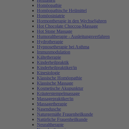
Heilfasten
Homöopathie
Homöopathische Heilmittel
Homöosiniatrie
Hormontherapie in den Wechseljahren
Hot Chocolate Choccoa-Massage
Hot Stone Massage
Humoraltherapie - Ausleitungsverfahren
Hydrotherapie
Hypnosetherapie bei Asthma
Immunmodulation
Kältetherapie
Kinderheilpraktik
Kinderheilpraktiker/in
Kinesiologie
Klassische Homöopathie
Klassische Massage
Kosmetische Akupunktur
Kräuterstempelmassage
Massagepraktiker/in
Massagetherapie
Nasendusche
Naturgemäße Frauenheilkunde
Natürliche Frauenheilkunde
Neuraltherapie