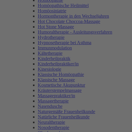
Homöopathie
Homöopathische Heilmittel
Homöosiniatrie
Hormontherapie in den Wechseljahren
Hot Chocolate Choccoa-Massage
Hot Stone Massage
Humoraltherapie - Ausleitungsverfahren
Hydrotherapie
Hypnosetherapie bei Asthma
Immunmodulation
Kältetherapie
Kinderheilpraktik
Kinderheilpraktiker/in
Kinesiologie
Klassische Homöopathie
Klassische Massage
Kosmetische Akupunktur
Kräuterstempelmassage
Massagepraktiker/in
Massagetherapie
Nasendusche
Naturgemäße Frauenheilkunde
Natürliche Frauenheilkunde
Neuraltherapie
Nosodentherapie