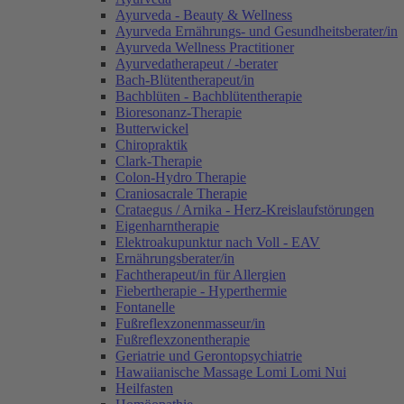
Ayurveda - Beauty & Wellness
Ayurveda Ernährungs- und Gesundheitsberater/in
Ayurveda Wellness Practitioner
Ayurvedatherapeut / -berater
Bach-Blütentherapeut/in
Bachblüten - Bachblütentherapie
Bioresonanz-Therapie
Butterwickel
Chiropraktik
Clark-Therapie
Colon-Hydro Therapie
Craniosacrale Therapie
Crataegus / Arnika - Herz-Kreislaufstörungen
Eigenharntherapie
Elektroakupunktur nach Voll - EAV
Ernährungsberater/in
Fachtherapeut/in für Allergien
Fiebertherapie - Hyperthermie
Fontanelle
Fußreflexzonenmasseur/in
Fußreflexzonentherapie
Geriatrie und Gerontopsychiatrie
Hawaiianische Massage Lomi Lomi Nui
Heilfasten