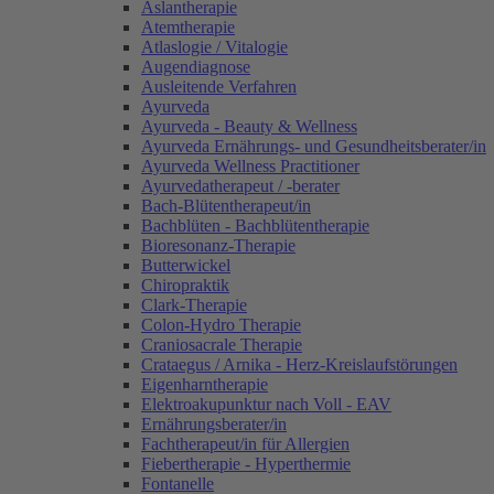
Aslantherapie
Atemtherapie
Atlaslogie / Vitalogie
Augendiagnose
Ausleitende Verfahren
Ayurveda
Ayurveda - Beauty & Wellness
Ayurveda Ernährungs- und Gesundheitsberater/in
Ayurveda Wellness Practitioner
Ayurvedatherapeut / -berater
Bach-Blütentherapeut/in
Bachblüten - Bachblütentherapie
Bioresonanz-Therapie
Butterwickel
Chiropraktik
Clark-Therapie
Colon-Hydro Therapie
Craniosacrale Therapie
Crataegus / Arnika - Herz-Kreislaufstörungen
Eigenharntherapie
Elektroakupunktur nach Voll - EAV
Ernährungsberater/in
Fachtherapeut/in für Allergien
Fiebertherapie - Hyperthermie
Fontanelle