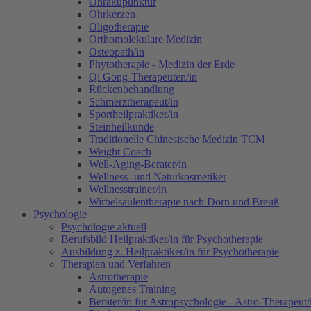
Ohrakupunktur
Ohrkerzen
Oligotherapie
Orthomolekulare Medizin
Osteopath/in
Phytotherapie - Medizin der Erde
Qi Gong-Therapeuten/in
Rückenbehandlung
Schmerztherapeut/in
Sportheilpraktiker/in
Steinheilkunde
Traditionelle Chinesische Medizin TCM
Weight Coach
Well-Aging-Berater/in
Wellness- und Naturkosmetiker
Wellnesstrainer/in
Wirbelsäulentherapie nach Dorn und Breuß
Psychologie
Psychologie aktuell
Berufsbild Heilpraktiker/in für Psychotherapie
Ausbildung z. Heilpraktiker/in für Psychotherapie
Therapien und Verfahren
Astrotherapie
Autogenes Training
Berater/in für Astropsychologie - Astro-Therapeut/