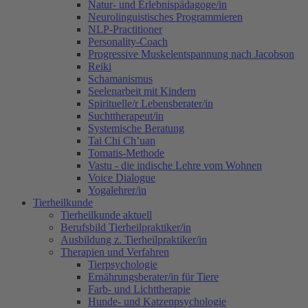
Natur- und Erlebnispädagoge/in
Neurolinguistisches Programmieren
NLP-Practitioner
Personality-Coach
Progressive Muskelentspannung nach Jacobson
Reiki
Schamanismus
Seelenarbeit mit Kindern
Spirituelle/r Lebensberater/in
Suchttherapeut/in
Systemische Beratung
Tai Chi Ch’uan
Tomatis-Methode
Vastu - die indische Lehre vom Wohnen
Voice Dialogue
Yogalehrer/in
Tierheilkunde
Tierheilkunde aktuell
Berufsbild Tierheilpraktiker/in
Ausbildung z. Tierheilpraktiker/in
Therapien und Verfahren
Tierpsychologie
Ernährungsberater/in für Tiere
Farb- und Lichttherapie
Hunde- und Katzenpsychologie