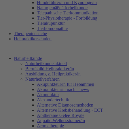
Hundeführer/in und Kynologe/in
Naturgemäße Tierheilkunde
Telepathische Tierkommunikation
Tier-Physiotherapie - Fortbildung
Tierakupunktur
Tierhomöopathie
Therapeutensuche
Heilpraktikerschulen
Naturheilkunde
Naturheilkunde aktuell
Berufsbild Heilpraktiker/in
Ausbildung z. Heilpraktiker/in
Naturheilverfahren
Akupunkteur/in für Hebammen
Akupunkteur/in nach Thews
Akupunktur
Alexandertechnik
Alternative Diagnosemethoden
Alternative Krebsbehandlung - ECT
Apitherapie Gelee-Royale
Aquatic-Wellnesstrainer/in
Aromatherapie