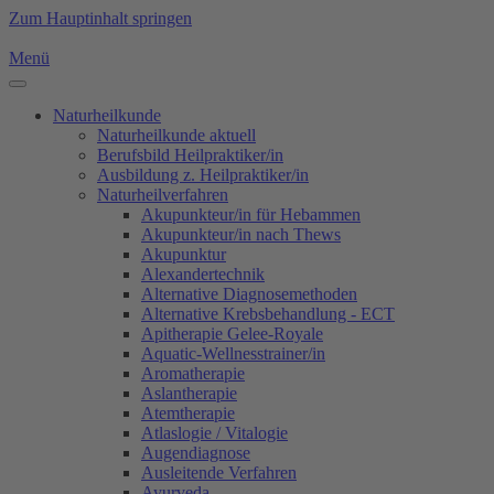
Zum Hauptinhalt springen
Menü
Naturheilkunde
Naturheilkunde aktuell
Berufsbild Heilpraktiker/in
Ausbildung z. Heilpraktiker/in
Naturheilverfahren
Akupunkteur/in für Hebammen
Akupunkteur/in nach Thews
Akupunktur
Alexandertechnik
Alternative Diagnosemethoden
Alternative Krebsbehandlung - ECT
Apitherapie Gelee-Royale
Aquatic-Wellnesstrainer/in
Aromatherapie
Aslantherapie
Atemtherapie
Atlaslogie / Vitalogie
Augendiagnose
Ausleitende Verfahren
Ayurveda