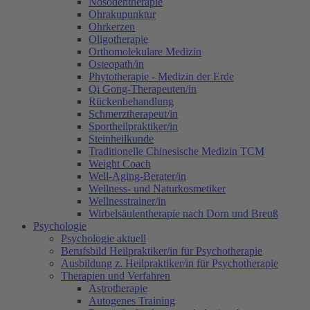
Nosodentherapie
Ohrakupunktur
Ohrkerzen
Oligotherapie
Orthomolekulare Medizin
Osteopath/in
Phytotherapie - Medizin der Erde
Qi Gong-Therapeuten/in
Rückenbehandlung
Schmerztherapeut/in
Sportheilpraktiker/in
Steinheilkunde
Traditionelle Chinesische Medizin TCM
Weight Coach
Well-Aging-Berater/in
Wellness- und Naturkosmetiker
Wellnesstrainer/in
Wirbelsäulentherapie nach Dorn und Breuß
Psychologie
Psychologie aktuell
Berufsbild Heilpraktiker/in für Psychotherapie
Ausbildung z. Heilpraktiker/in für Psychotherapie
Therapien und Verfahren
Astrotherapie
Autogenes Training