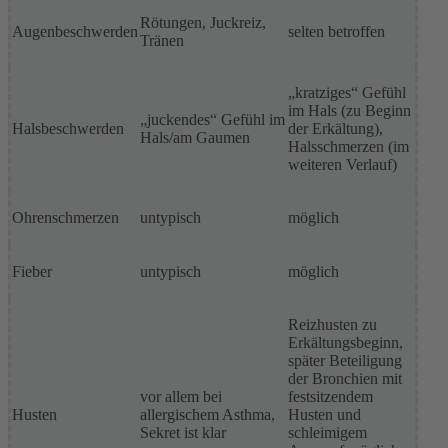
Rötungen, Juckreiz,
Augenbeschwerden
selten betroffen
Tränen
„kratziges“ Gefühl
im Hals (zu Beginn
„juckendes“ Gefühl im
Halsbeschwerden
der Erkältung),
Hals/am Gaumen
Halsschmerzen (im
weiteren Verlauf)
Ohrenschmerzen
untypisch
möglich
Fieber
untypisch
möglich
Reizhusten zu
Erkältungsbeginn,
später Beteiligung
der Bronchien mit
vor allem bei
festsitzendem
Husten
allergischem Asthma,
Husten und
Sekret ist klar
schleimigem