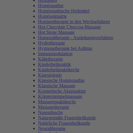
Heilfasten
Homöopathie
Homöopathische Heilmittel
Homöosiniatrie
Hormontherapie in den Wechseljahren
Hot Chocolate Choccoa-Massage
Hot Stone Massage
Humoraltherapie - Ausleitungsverfahren
Hydrotherapie
Hypnosetherapie bei Asthma
Immunmodulation
Kältetherapie
Kinderheilpraktik
Kinderheilpraktiker/in
Kinesiologie
Klassische Homöopathie
Klassische Massage
Kosmetische Akupunktur
Kräuterstempelmassage
Massagepraktiker/in
Massagetherapie
Nasendusche
Naturgemäße Frauenheilkunde
Natürliche Frauenheilkunde
Neuraltherapie