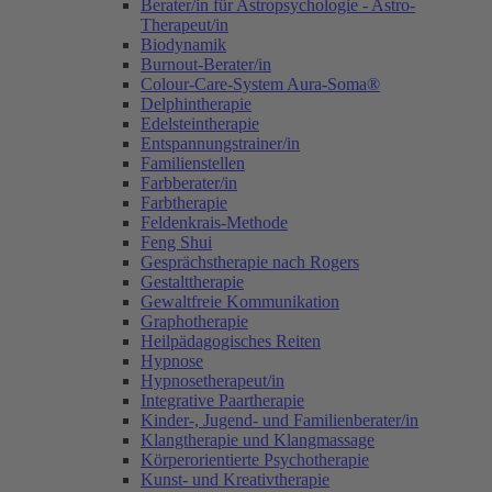
Berater/in für Astropsychologie - Astro-
Therapeut/in
Biodynamik
Burnout-Berater/in
Colour-Care-System Aura-Soma®
Delphintherapie
Edelsteintherapie
Entspannungstrainer/in
Familienstellen
Farbberater/in
Farbtherapie
Feldenkrais-Methode
Feng Shui
Gesprächstherapie nach Rogers
Gestalttherapie
Gewaltfreie Kommunikation
Graphotherapie
Heilpädagogisches Reiten
Hypnose
Hypnosetherapeut/in
Integrative Paartherapie
Kinder-, Jugend- und Familienberater/in
Klangtherapie und Klangmassage
Körperorientierte Psychotherapie
Kunst- und Kreativtherapie