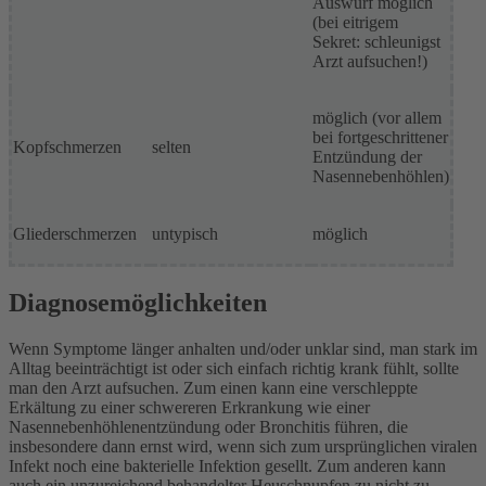
Auswurf möglich
(bei eitrigem
Sekret: schleunigst
Arzt aufsuchen!)
möglich (vor allem
bei fortgeschrittener
Kopfschmerzen
selten
Entzündung der
Nasennebenhöhlen)
Gliederschmerzen
untypisch
möglich
Diagnosemöglichkeiten
Wenn Symptome länger anhalten und/oder unklar sind, man stark im
Alltag beeinträchtigt ist oder sich einfach richtig krank fühlt, sollte
man den Arzt aufsuchen. Zum einen kann eine verschleppte
Erkältung zu einer schwereren Erkrankung wie einer
Nasennebenhöhlenentzündung oder Bronchitis führen, die
insbesondere dann ernst wird, wenn sich zum ursprünglichen viralen
Infekt noch eine bakterielle Infektion gesellt. Zum anderen kann
auch ein unzureichend behandelter Heuschnupfen zu nicht zu