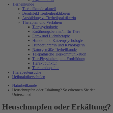
Tierheilkunde
Tierheilkunde aktuell
Berufsbild Tierheilpraktiker/in
Ausbildung z. Tierheilpraktiker/in
Therapien und Verfahren
Tierpsychologie
Ernährungsberater/in für Tiere
Farb- und Lichttherapie
Hunde- und Katzenpsychologie
Hundeführer/in und Kynologe/in
Naturgemäße Tierheilkunde
Telepathische Tierkommunikation
Tier-Physiotherapie - Fortbildung
Tierakupunktur
Tierhomöopathie
Therapeutensuche
Heilpraktikerschulen
Naturheilkunde
Heuschnupfen oder Erkältung? So erkennen Sie den
Unterschied
Heuschnupfen oder Erkältung?