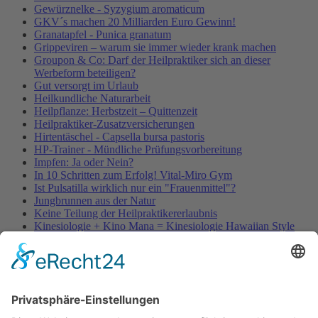
Gewürznelke - Syzygium aromaticum
GKV´s machen 20 Milliarden Euro Gewinn!
Granatapfel - Punica granatum
Grippeviren – warum sie immer wieder krank machen
Groupon & Co: Darf der Heilpraktiker sich an dieser
Werbeform beteiligen?
Gut versorgt im Urlaub
Heilkundliche Naturarbeit
Heilpflanze: Herbstzeit – Quittenzeit
Heilpraktiker-Zusatzversicherungen
Hirtentäschel - Capsella bursa pastoris
HP-Trainer - Mündliche Prüfungsvorbereitung
Impfen: Ja oder Nein?
In 10 Schritten zum Erfolg! Vital-Miro Gym
Ist Pulsatilla wirklich nur ein "Frauenmittel"?
Jungbrunnen aus der Natur
Keine Teilung der Heilpraktikererlaubnis
Kinesiologie + Kino Mana = Kinesiologie Hawaiian Style
Kleinblütige Königskerze - Verbascum thapsus
Kleine Würmer als Wunderheiler
Knoblauch - Allium sativum
Koffein, Schmerzmittel & Medikamente
Körperübung - Meridian Stretching
MRSA-Killerkeime in deutschen Krankenhäusern
NATURHEILKUNDE & PSYCHOTHERAPIE HEUTE