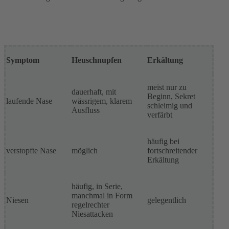
Symptom
Heuschnupfen
Erkältung
meist nur zu
dauerhaft, mit
Beginn, Sekret
laufende Nase
wässrigem, klarem
schleimig und
Ausfluss
verfärbt
häufig bei
verstopfte Nase
möglich
fortschreitender
Erkältung
häufig, in Serie,
manchmal in Form
Niesen
gelegentlich
regelrechter
Niesattacken