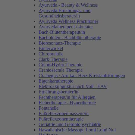
Ayurveda - Beauty & Wellness
Ayurveda Ernährungs- und
Gesundheitsberater/in
Ayurveda Wellness Practitioner
Ayurvedatherapeut / -berater
Bach-Blütentherapeut/in
Bachblüten - Bachblütentherapie
Bioresonanz-Therapie
Butterwickel
Chiropraktik
Clark-Therapie
Colon-Hydro Therapie
Craniosacrale Therapie
Crataegus / Arnika - Herz-Kreislaufstörungen
Eigenharntherapie
Elektroakupunktur nach Voll - EAV
Ernährungsberater/in
Fachtherapeut/in für Allergien
Fiebertherapie - Hyperthermie
Fontanelle
Fußreflexzonenmasseur/in
Fußreflexzonentherapie
Geriatrie und Gerontopsychiatrie
Hawaiianische Massage Lomi Lomi Nui