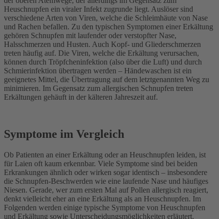
der oberen Atemwege, der allerdings im Gegensatz zum
Heuschnupfen ein viraler Infekt zugrunde liegt. Auslöser sind
verschiedene Arten von Viren, welche die Schleimhäute von Nase
und Rachen befallen. Zu den typischen Symptomen einer Erkältung
gehören Schnupfen mit laufender oder verstopfter Nase,
Halsschmerzen und Husten. Auch Kopf- und Gliederschmerzen
treten häufig auf. Die Viren, welche die Erkältung verursachen,
können durch Tröpfcheninfektion (also über die Luft) und durch
Schmierinfektion übertragen werden – Händewaschen ist ein
geeignetes Mittel, die Übertragung auf dem letztgenannten Weg zu
minimieren. Im Gegensatz zum allergischen Schnupfen treten
Erkältungen gehäuft in der kälteren Jahreszeit auf.
Symptome im Vergleich
Ob Patienten an einer Erkältung oder an Heuschnupfen leiden, ist
für Laien oft kaum erkennbar. Viele Symptome sind bei beiden
Erkrankungen ähnlich oder wirken sogar identisch – insbesondere
die Schnupfen-Beschwerden wie eine laufende Nase und häufiges
Niesen. Gerade, wer zum ersten Mal auf Pollen allergisch reagiert,
denkt vielleicht eher an eine Erkältung als an Heuschnupfen. Im
Folgenden werden einige typische Symptome von Heuschnupfen
und Erkältung sowie Unterscheidungsmöglichkeiten erläutert.