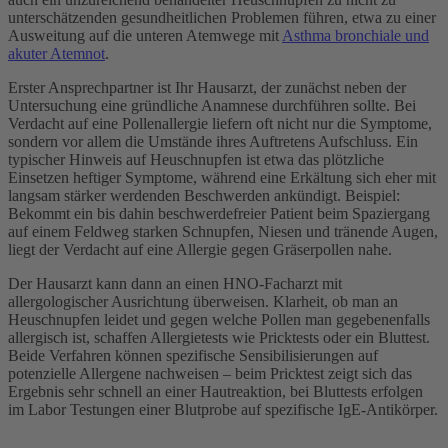
unterschätzenden gesundheitlichen Problemen führen, etwa zu einer
Ausweitung auf die unteren Atemwege mit
Asthma bronchiale und
akuter Atemnot
.
Erster Ansprechpartner ist Ihr Hausarzt, der zunächst neben der
Untersuchung eine gründliche Anamnese durchführen sollte. Bei
Verdacht auf eine Pollenallergie liefern oft nicht nur die Symptome,
sondern vor allem die Umstände ihres Auftretens Aufschluss. Ein
typischer Hinweis auf Heuschnupfen ist etwa das plötzliche
Einsetzen heftiger Symptome, während eine Erkältung sich eher mit
langsam stärker werdenden Beschwerden ankündigt. Beispiel:
Bekommt ein bis dahin beschwerdefreier Patient beim Spaziergang
auf einem Feldweg starken Schnupfen, Niesen und tränende Augen,
liegt der Verdacht auf eine Allergie gegen Gräserpollen nahe.
Der Hausarzt kann dann an einen HNO-Facharzt mit
allergologischer Ausrichtung überweisen. Klarheit, ob man an
Heuschnupfen leidet und gegen welche Pollen man gegebenenfalls
allergisch ist, schaffen Allergietests wie Pricktests oder ein Bluttest.
Beide Verfahren können spezifische Sensibilisierungen auf
potenzielle Allergene nachweisen – beim Pricktest zeigt sich das
Ergebnis sehr schnell an einer Hautreaktion, bei Bluttests erfolgen
im Labor Testungen einer Blutprobe auf spezifische IgE-Antikörper.