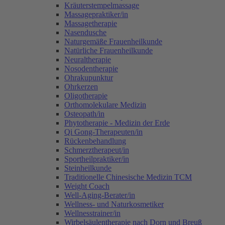
Kräuterstempelmassage
Massagepraktiker/in
Massagetherapie
Nasendusche
Naturgemäße Frauenheilkunde
Natürliche Frauenheilkunde
Neuraltherapie
Nosodentherapie
Ohrakupunktur
Ohrkerzen
Oligotherapie
Orthomolekulare Medizin
Osteopath/in
Phytotherapie - Medizin der Erde
Qi Gong-Therapeuten/in
Rückenbehandlung
Schmerztherapeut/in
Sportheilpraktiker/in
Steinheilkunde
Traditionelle Chinesische Medizin TCM
Weight Coach
Well-Aging-Berater/in
Wellness- und Naturkosmetiker
Wellnesstrainer/in
Wirbelsäulentherapie nach Dorn und Breuß