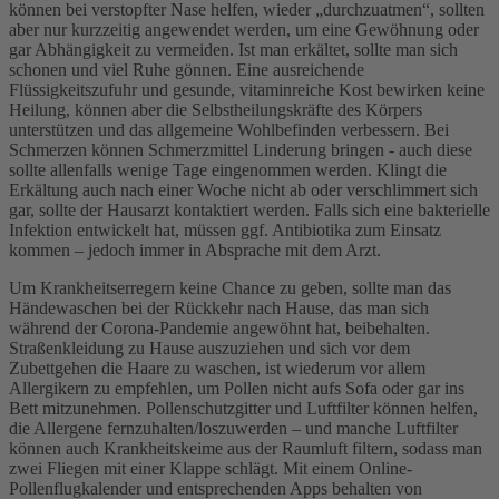
können bei verstopfter Nase helfen, wieder „durchzuatmen“, sollten
aber nur kurzzeitig angewendet werden, um eine Gewöhnung oder
gar Abhängigkeit zu vermeiden. Ist man erkältet, sollte man sich
schonen und viel Ruhe gönnen. Eine ausreichende
Flüssigkeitszufuhr und gesunde, vitaminreiche Kost bewirken keine
Heilung, können aber die Selbstheilungskräfte des Körpers
unterstützen und das allgemeine Wohlbefinden verbessern. Bei
Schmerzen können Schmerzmittel Linderung bringen - auch diese
sollte allenfalls wenige Tage eingenommen werden. Klingt die
Erkältung auch nach einer Woche nicht ab oder verschlimmert sich
gar, sollte der Hausarzt kontaktiert werden. Falls sich eine bakterielle
Infektion entwickelt hat, müssen ggf. Antibiotika zum Einsatz
kommen – jedoch immer in Absprache mit dem Arzt.
Um Krankheitserregern keine Chance zu geben, sollte man das
Händewaschen bei der Rückkehr nach Hause, das man sich
während der Corona-Pandemie angewöhnt hat, beibehalten.
Straßenkleidung zu Hause auszuziehen und sich vor dem
Zubettgehen die Haare zu waschen, ist wiederum vor allem
Allergikern zu empfehlen, um Pollen nicht aufs Sofa oder gar ins
Bett mitzunehmen. Pollenschutzgitter und Luftfilter können helfen,
die Allergene fernzuhalten/loszuwerden – und manche Luftfilter
können auch Krankheitskeime aus der Raumluft filtern, sodass man
zwei Fliegen mit einer Klappe schlägt. Mit einem Online-
Pollenflugkalender und entsprechenden Apps behalten von