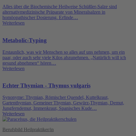
Alles über die Biochemische Heilweise Schüßler-Salze sind
alternativmedizinische Präparate von Mineralsalzen in
homöopathischer Dosierung. Erfinde…
Weiterlesen
Metabolic-Typing
Erstaunlich, was wir Menschen so alles auf uns nehmen, um ein
paar, oder auch sehr viele Kilos abzunehmen. „Natürlich will ich
gesund abnehmen“ hören…
Weiterlesen
Echter Thymian - Thymus vulgaris
Synonyme: Thymian, Römischer Quendel, Kuttelkraut,
Gartenthymian, Gemeiner Thymian, Gewürz-Thymian, Demut,
Jungferndemut, Immenkraut, Spanisches Kude…
Weiterlesen
Berufsbild Heilpraktiker/in