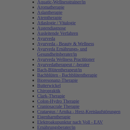
Aquatic-Wellnesstrainer/in
Aromatherapie
Aslantherapie
Atemtherapie
Atlaslogie / Vitalogie
Augendiagnose
Ausleitende Verfahren
Ayurveda
Ayurveda - Beauty & Wellness
Ayurveda Ernährungs- und
Gesundheitsberater/in
Ayurveda Wellness Practitioner
Ayurvedatherapeut / -berater
Bach-Blütentherapeut/in
Bachblüten - Bachblütentherapie
Bioresonanz-Therapie
Butterwickel
Chiropraktik
Clark-Therapie
Colon-Hydro Therapie
Craniosacrale Therapie
Crataegus / Arnika - Herz-Kreislaufstörungen
Eigenharntherapie
Elektroakupunktur nach Voll - EAV
Ernährungsberater/in