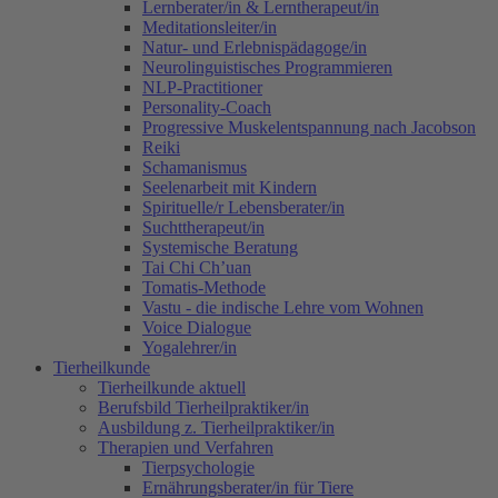
Lernberater/in & Lerntherapeut/in
Meditationsleiter/in
Natur- und Erlebnispädagoge/in
Neurolinguistisches Programmieren
NLP-Practitioner
Personality-Coach
Progressive Muskelentspannung nach Jacobson
Reiki
Schamanismus
Seelenarbeit mit Kindern
Spirituelle/r Lebensberater/in
Suchttherapeut/in
Systemische Beratung
Tai Chi Ch’uan
Tomatis-Methode
Vastu - die indische Lehre vom Wohnen
Voice Dialogue
Yogalehrer/in
Tierheilkunde
Tierheilkunde aktuell
Berufsbild Tierheilpraktiker/in
Ausbildung z. Tierheilpraktiker/in
Therapien und Verfahren
Tierpsychologie
Ernährungsberater/in für Tiere