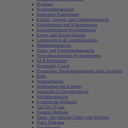
Hypnose
Hypnosetherapeut/in
Integrative Paartherapie
Kinder-, Jugend- und Familienberater/in
Klangtherapie und Klangmassage
Körperorientierte Psychotherapie
Kunst- und Kreativtherapie
Lernberater/in & Lerntherapeut/in
Meditationsleiter/in
Natur- und Erlebnispädagoge/in
Neurolinguistisches Programmieren
NLP-Practitioner
Personality-Coach
Progressive Muskelentspannung nach Jacobson
Reiki
Schamanismus
Seelenarbeit mit Kindern
Spirituelle/r Lebensberater/in
Suchttherapeut/in
Systemische Beratung
Tai Chi Ch’uan
Tomatis-Methode
Vastu - die indische Lehre vom Wohnen
Voice Dialogue
Yogalehrer/in