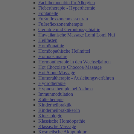
Fachtherapeut/in für Allergien
Fiebertherapie - Hyperthermie
Fontanelle
Fußreflexzonenmasseur/in
Fußreflexzonentherapie
Geriatrie und Gerontopsychiatrie
Hawaiianische Massage Lomi Lomi Nui
Heilfasten
Homöopathie
Homöopathische Heilmittel
Homöosiniatrie
Hormontherapie in den Wechseljahren
Hot Chocolate Choccoa-Massage
Hot Stone Massage
Humoraltherapie - Ausleitungsverfahren
Hydrotherapie
Hypnosetherapie bei Asthma
Immunmodulation
Kältetherapie
Kinderheilpraktik
Kinderheilpraktiker/in
Kinesiologie
Klassische Homöopathie
Klassische Massage
Kosmetische Akupunktur