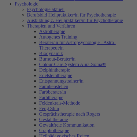
Psychologie
Psychologie aktuell
Berufsbild Heilpraktiker/in für Psychotherapie
Ausbildung z. Heilpraktiker/in für Psychotherapie
Therapien und Verfahren
Astrotherapie
Autogenes Training
Berater/in für Astropsychologie - Astro-
Therapeut/in
Biodynamik
Burnout-Berater/in
Colour-Care-System Aura-Soma®
Delphintherapie
Edelsteintherapie
Entspannungstrainer/in
Familienstellen
Farbberater/in
Farbtherapie
Feldenkrais-Methode
Feng Shui
Gesprächstherapie nach Rogers
Gestalttherapie
Gewaltfreie Kommunikation
Graphotherapie
Heilpädagogisches Reiten