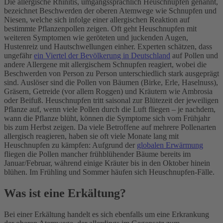
Die allergische Rhinitis, umgangssprachlich Heuschnupfen genannt,
bezeichnet Beschwerden der oberen Atemwege wie Schnupfen und
Niesen, welche sich infolge einer allergischen Reaktion auf
bestimmte Pflanzenpollen zeigen. Oft geht Heuschnupfen mit
weiteren Symptomen wie geröteten und juckenden Augen,
Hustenreiz und Hautschwellungen einher. Experten schätzen, dass
ungefähr
ein Viertel der Bevölkerung in Deutschland
auf Pollen und
andere Allergene mit allergischem Schnupfen reagiert, wobei die
Beschwerden von Person zu Person unterschiedlich stark ausgeprägt
sind. Auslöser sind die Pollen von Bäumen (Birke, Erle, Haselnuss),
Gräsern, Getreide (vor allem Roggen) und Kräutern wie Ambrosia
oder Beifuß. Heuschnupfen tritt saisonal zur Blütezeit der jeweiligen
Pflanze auf, wenn viele Pollen durch die Luft fliegen – je nachdem,
wann die Pflanze blüht, können die Symptome sich vom Frühjahr
bis zum Herbst zeigen. Da viele Betroffene auf mehrere Pollenarten
allergisch reagieren, haben sie oft viele Monate lang mit
Heuschnupfen zu kämpfen: Aufgrund der
globalen Erwärmung
fliegen die Pollen mancher frühblühender Bäume bereits im
Januar/Februar, während einige Kräuter bis in den Oktober hinein
blühen. Im Frühling und Sommer häufen sich Heuschnupfen-Fälle.
Was ist eine Erkältung?
Bei einer Erkältung handelt es sich ebenfalls um eine Erkrankung