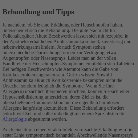
Behandlung und Tipps
Je nachdem, ob Sie eine Erkältung oder Heuschnupfen haben,
unterscheidet sich die Behandlung. Die gute Nachricht für
Pollenallergiker: Akute Beschwerden lassen sich mit rezeptfrei in
der Apotheke erhältlichen Antihistaminika schnell, zuverlässig und
nebenwirkungsarm lindern. Je nach Symptom stehen
unterschiedliche Darreichungsformen zur Verfügung, etwa
Augentropfen oder Nasensprays. Leidet man an der vollen
Bandbreite der Heuschnupfen-Symptome, empfehlen sich Tabletten.
Bei heftigen Beschwerden wie Atemnot kann die Gabe von
Kortikosteroiden angeraten sein. Gut zu wissen: Sowohl
Antihistaminika als auch Kortikosteroide bekämpfen nicht die
Ursache, sondern lediglich die Symptome. Wenn Sie Ihre
Allergie(n) ursächlich therapieren möchten, können Sie sich einer
Hyposensibilisierung unterziehen, deren Ziel es ist, die
überschießende Immunreaktion auf die eigentlich harmlosen
Allergene langfristig abzumildern. Diese Behandlung erfordert
jedoch viel Zeit und sollte unbedingt mit einem Spezialisten für
Allergologie
abgestimmt werden.
Auch eine durch einen viralen Infekt verursachte Erkältung wird in
erster Linie symptomatisch behandelt. Abschwellende Nasensprays