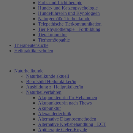
Farb- und Lichttherapie
Hunde- und Katzenpsychologie
Hundeführer/in und Kynologe/in
Naturgemäße Tierheilkunde
Telepathische Tierkommunikation
Tier-Physiotherapie - Fortbildung
Tierakupunktur
Tierhomöopathie
Therapeutensuche
Heilpraktikerschulen
Naturheilkunde
Naturheilkunde aktuell
Berufsbild Heilpraktiker/in
Ausbildung z. Heilpraktiker/in
Naturheilverfahren
Akupunkteur/in für Hebammen
Akupunkteur/in nach Thews
Akupunktur
Alexandertechnik
Alternative Diagnosemethoden
Alternative Krebsbehandlung - ECT
Apitherapie Gelee-Royale