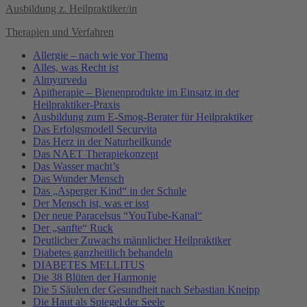
Ausbildung z. Heilpraktiker/in
Therapien und Verfahren
Allergie – nach wie vor Thema
Alles, was Recht ist
Almyurveda
Apitherapie – Bienenprodukte im Einsatz in der
Heilpraktiker-Praxis
Ausbildung zum E-Smog-Berater für Heilpraktiker
Das Erfolgsmodell Securvita
Das Herz in der Naturheilkunde
Das NAET Therapiekonzept
Das Wasser macht’s
Das Wunder Mensch
Das „Asperger Kind“ in der Schule
Der Mensch ist, was er isst
Der neue Paracelsus “YouTube-Kanal“
Der „sanfte“ Ruck
Deutlicher Zuwachs männlicher Heilpraktiker
Diabetes ganzheitlich behandeln
DIABETES MELLITUS
Die 38 Blüten der Harmonie
Die 5 Säulen der Gesundheit nach Sebastian Kneipp
Die Haut als Spiegel der Seele