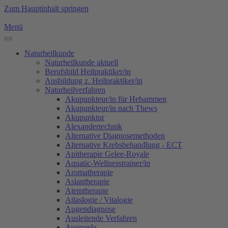
Zum Hauptinhalt springen
Menü
Naturheilkunde
Naturheilkunde aktuell
Berufsbild Heilpraktiker/in
Ausbildung z. Heilpraktiker/in
Naturheilverfahren
Akupunkteur/in für Hebammen
Akupunkteur/in nach Thews
Akupunktur
Alexandertechnik
Alternative Diagnosemethoden
Alternative Krebsbehandlung - ECT
Apitherapie Gelee-Royale
Aquatic-Wellnesstrainer/in
Aromatherapie
Aslantherapie
Atemtherapie
Atlaslogie / Vitalogie
Augendiagnose
Ausleitende Verfahren
Ayurveda