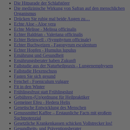
Die Hitparade der Schlafstörer
Die medizinische Wirkung von Safran auf den menschlichen
Organismus
Drücken Sie ruhig mal beide Augen zu…
Echte Aloe - Aloe vera
Echte Melisse - Melissa officinalis
Echter Baldrian - Valeriana officinalis
Echter Beinwell - (Symphytum officinale)
Echter Buchweizen - Fagopyrum esculentum
Echter Hopfen - Humulus lupulus
Ernährung und Gesundheit
Ernährungsberater haben Zukunft
Fallstudie aus der Naturheilpraxis - Lungenemphysem
Fallstudie Hexenschuss
Fasten Sie sich gesund
Fenchel - Foeniculum vulgare
Fit in den Winter
Frühlingsfrust statt Frühlingslust
Gebühren-(Un)ordnung für Heilpraktiker
Gemeiner Efeu - Hedera Helix
Genetische Entwicklung des Menschen
Genussmittel Kaffee – Erstaunliche Facts mit großem
Suchtpotenzial
Gesetzliche Krankenkassen schicken Vollstrecker los!
Gesundheits- und Präventionsberater