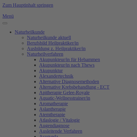
Zum Hauptinhalt springen
Menü
Naturheilkunde
Naturheilkunde aktuell
Berufsbild Heilpraktiker/in
Ausbildung z. Heilpraktiker/in
Naturheilverfahren
Akupunkteur/in für Hebammen
Akupunkteur/in nach Thews
Akupunktur
Alexandertechnik
Alternative Diagnosemethoden
Alternative Krebsbehandlung - ECT
Apitherapie Gelee-Royale
Aquatic-Wellnesstrainer/in
Aromatherapie
Aslantherapie
Atemtherapie
Atlaslogie / Vitalogie
Augendiagnose
Ausleitende Verfahren
Ayurveda