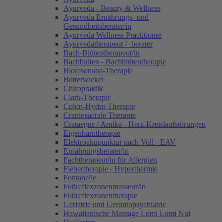
Ayurveda - Beauty & Wellness
Ayurveda Ernährungs- und
Gesundheitsberater/in
Ayurveda Wellness Practitioner
Ayurvedatherapeut / -berater
Bach-Blütentherapeut/in
Bachblüten - Bachblütentherapie
Bioresonanz-Therapie
Butterwickel
Chiropraktik
Clark-Therapie
Colon-Hydro Therapie
Craniosacrale Therapie
Crataegus / Arnika - Herz-Kreislaufstörungen
Eigenharntherapie
Elektroakupunktur nach Voll - EAV
Ernährungsberater/in
Fachtherapeut/in für Allergien
Fiebertherapie - Hyperthermie
Fontanelle
Fußreflexzonenmasseur/in
Fußreflexzonentherapie
Geriatrie und Gerontopsychiatrie
Hawaiianische Massage Lomi Lomi Nui