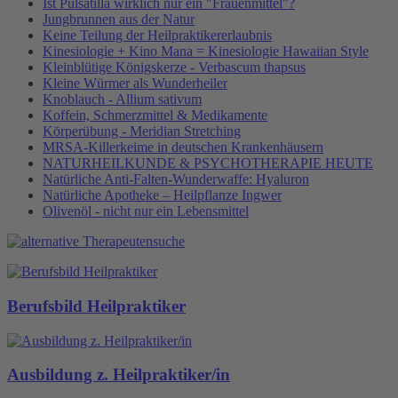
Ist Pulsatilla wirklich nur ein "Frauenmittel"?
Jungbrunnen aus der Natur
Keine Teilung der Heilpraktikererlaubnis
Kinesiologie + Kino Mana = Kinesiologie Hawaiian Style
Kleinblütige Königskerze - Verbascum thapsus
Kleine Würmer als Wunderheiler
Knoblauch - Allium sativum
Koffein, Schmerzmittel & Medikamente
Körperübung - Meridian Stretching
MRSA-Killerkeime in deutschen Krankenhäusern
NATURHEILKUNDE & PSYCHOTHERAPIE HEUTE
Natürliche Anti-Falten-Wunderwaffe: Hyaluron
Natürliche Apotheke – Heilpflanze Ingwer
Olivenöl - nicht nur ein Lebensmittel
Berufsbild Heilpraktiker
Ausbildung z. Heilpraktiker/in