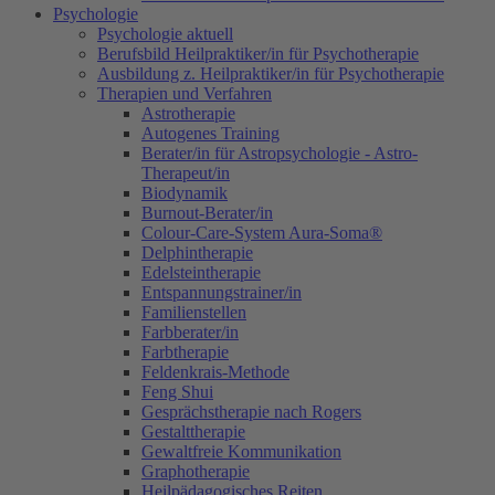
Psychologie
Psychologie aktuell
Berufsbild Heilpraktiker/in für Psychotherapie
Ausbildung z. Heilpraktiker/in für Psychotherapie
Therapien und Verfahren
Astrotherapie
Autogenes Training
Berater/in für Astropsychologie - Astro-
Therapeut/in
Biodynamik
Burnout-Berater/in
Colour-Care-System Aura-Soma®
Delphintherapie
Edelsteintherapie
Entspannungstrainer/in
Familienstellen
Farbberater/in
Farbtherapie
Feldenkrais-Methode
Feng Shui
Gesprächstherapie nach Rogers
Gestalttherapie
Gewaltfreie Kommunikation
Graphotherapie
Heilpädagogisches Reiten