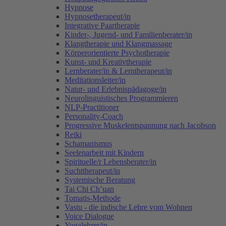
Hypnose
Hypnosetherapeut/in
Integrative Paartherapie
Kinder-, Jugend- und Familienberater/in
Klangtherapie und Klangmassage
Körperorientierte Psychotherapie
Kunst- und Kreativtherapie
Lernberater/in & Lerntherapeut/in
Meditationsleiter/in
Natur- und Erlebnispädagoge/in
Neurolinguistisches Programmieren
NLP-Practitioner
Personality-Coach
Progressive Muskelentspannung nach Jacobson
Reiki
Schamanismus
Seelenarbeit mit Kindern
Spirituelle/r Lebensberater/in
Suchttherapeut/in
Systemische Beratung
Tai Chi Ch’uan
Tomatis-Methode
Vastu - die indische Lehre vom Wohnen
Voice Dialogue
Yogalehrer/in