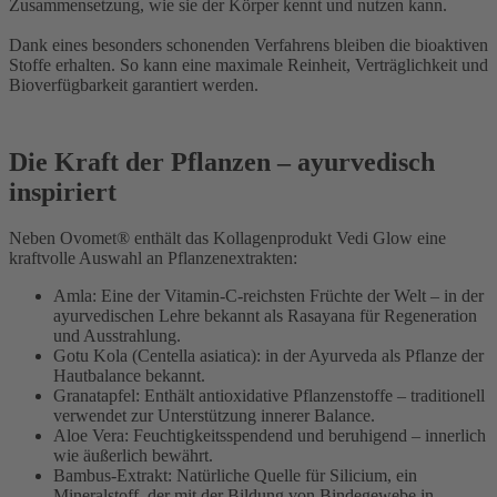
Zusammensetzung, wie sie der Körper kennt und nutzen kann.
Dank eines besonders schonenden Verfahrens bleiben die bioaktiven
Stoffe erhalten. So kann eine maximale Reinheit, Verträglichkeit und
Bioverfügbarkeit garantiert werden.
Die Kraft der Pflanzen – ayurvedisch
inspiriert
Neben Ovomet® enthält das Kollagenprodukt Vedi Glow eine
kraftvolle Auswahl an Pflanzenextrakten:
Amla: Eine der Vitamin-C-reichsten Früchte der Welt – in der
ayurvedischen Lehre bekannt als Rasayana für Regeneration
und Ausstrahlung.
Gotu Kola (Centella asiatica): in der Ayurveda als Pflanze der
Hautbalance bekannt.
Granatapfel: Enthält antioxidative Pflanzenstoffe – traditionell
verwendet zur Unterstützung innerer Balance.
Aloe Vera: Feuchtigkeitsspendend und beruhigend – innerlich
wie äußerlich bewährt.
Bambus-Extrakt: Natürliche Quelle für Silicium, ein
Mineralstoff, der mit der Bildung von Bindegewebe in