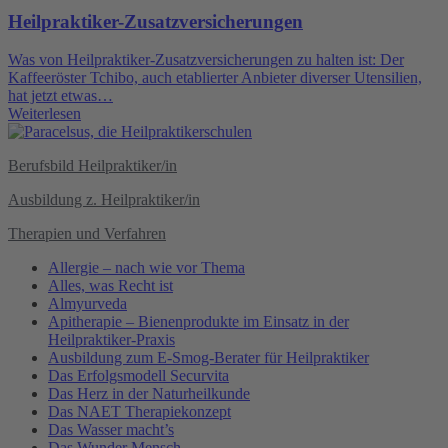
Heilpraktiker-Zusatzversicherungen
Was von Heilpraktiker-Zusatzversicherungen zu halten ist: Der
Kaffeeröster Tchibo, auch etablierter Anbieter diverser Utensilien,
hat jetzt etwas…
Weiterlesen
Berufsbild Heilpraktiker/in
Ausbildung z. Heilpraktiker/in
Therapien und Verfahren
Allergie – nach wie vor Thema
Alles, was Recht ist
Almyurveda
Apitherapie – Bienenprodukte im Einsatz in der
Heilpraktiker-Praxis
Ausbildung zum E-Smog-Berater für Heilpraktiker
Das Erfolgsmodell Securvita
Das Herz in der Naturheilkunde
Das NAET Therapiekonzept
Das Wasser macht’s
Das Wunder Mensch