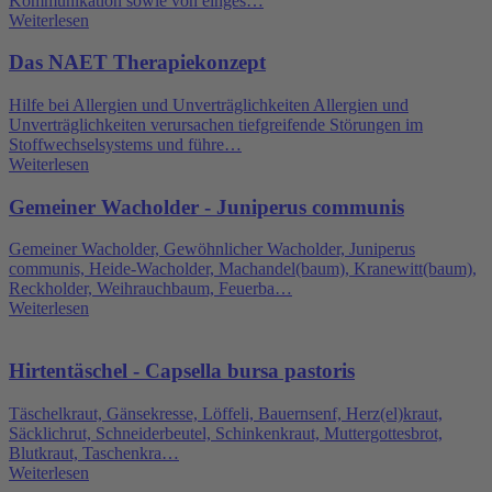
Kommunikation sowie von einges…
Weiterlesen
Das NAET Therapiekonzept
Hilfe bei Allergien und Unverträglichkeiten Allergien und
Unverträglichkeiten verursachen tiefgreifende Störungen im
Stoffwechselsystems und führe…
Weiterlesen
Gemeiner Wacholder - Juniperus communis
Gemeiner Wacholder, Gewöhnlicher Wacholder, Juniperus
communis, Heide-Wacholder, Machandel(baum), Kranewitt(baum),
Reckholder, Weihrauchbaum, Feuerba…
Weiterlesen
Hirtentäschel - Capsella bursa pastoris
Täschelkraut, Gänsekresse, Löffeli, Bauernsenf, Herz(el)kraut,
Säcklichrut, Schneiderbeutel, Schinkenkraut, Muttergottesbrot,
Blutkraut, Taschenkra…
Weiterlesen