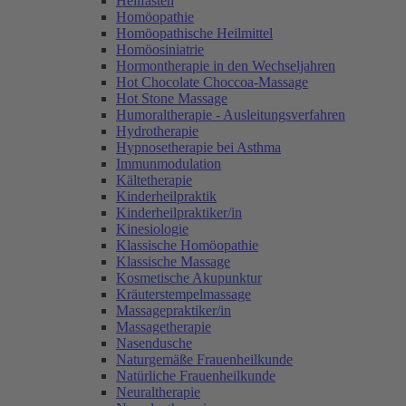
Heilfasten
Homöopathie
Homöopathische Heilmittel
Homöosiniatrie
Hormontherapie in den Wechseljahren
Hot Chocolate Choccoa-Massage
Hot Stone Massage
Humoraltherapie - Ausleitungsverfahren
Hydrotherapie
Hypnosetherapie bei Asthma
Immunmodulation
Kältetherapie
Kinderheilpraktik
Kinderheilpraktiker/in
Kinesiologie
Klassische Homöopathie
Klassische Massage
Kosmetische Akupunktur
Kräuterstempelmassage
Massagepraktiker/in
Massagetherapie
Nasendusche
Naturgemäße Frauenheilkunde
Natürliche Frauenheilkunde
Neuraltherapie