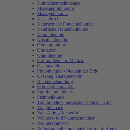
Kräuterstempelmassage
Massagepraktiker/in
Massagetherapie
Nasendusche
Naturgemäße Frauenheilkunde
Natürliche Frauenheilkunde
Neuraltherapie
Nosodentherapie
Ohrakupunktur
Ohrkerzen
Oligotherapie
Orthomolekulare Medizin
Osteopath/in
Phytotherapie - Medizin der Erde
Qi Gong-Therapeuten/in
Rückenbehandlung
Schmerztherapeut/in
Sportheilpraktiker/in
Steinheilkunde
Traditionelle Chinesische Medizin TCM
Weight Coach
Well-Aging-Berater/in
Wellness- und Naturkosmetiker
Wellnesstrainer/in
Wirbelsäulentherapie nach Dorn und Breuß