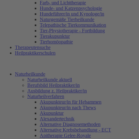
Farb- und Lichttherapie
Hunde- und Katzenpsychologie
Hundeführer/in und Kynologe/in
Naturgemäße Tierheilkunde
Telepathische Tierkommunikation
Tier-Physiotherapie - Fortbildung
Tierakupunktur
Tierhomöopathie
Therapeutensuche
Heilpraktikerschulen
Naturheilkunde
Naturheilkunde aktuell
Berufsbild Heilpraktiker/in
Ausbildung z. Heilpraktiker/in
Naturheilverfahren
Akupunkteur/in für Hebammen
Akupunkteur/in nach Thews
Akupunktur
Alexandertechnik
Alternative Diagnosemethoden
Alternative Krebsbehandlung - ECT
Apitherapie Gelee-Royale