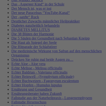
Das „Asperger Kind“ in der Schule
Der Mensch ist, was er isst
Der neue Paracelsus “YouTube-Kanal“
Der „sanfte“ Ruck
Deutlicher Zuwachs männlicher Heilpraktiker
Diabetes ganzheitlich behandeln
DIABETES MELLITUS
Die 38 Blüten der Harmonie
Die 5 Säulen der Gesundheit nach Sebastian Kneipp
Die Haut als Spiegel der Seele
Die Hitparade der Schlafstörer
Die medizinische Wirkung von Safran auf den menschlichen
Organismus
Drücken Sie ruhig mal beide Augen zu…
Echte Aloe - Aloe vera
Echte Melisse - Melissa officinalis
Echter Baldrian - Valeriana officinalis
Echter Beinwell - (Symphytum officinale)
Echter Buchweizen - Fagopyrum esculentum
Echter Hopfen - Humulus lupulus
Ernährung und Gesundheit
Ernährungsberater haben Zukunft
Fallstudie aus der Naturheilpraxis - Lungenemphysem
Fallstudie Hexenschuss