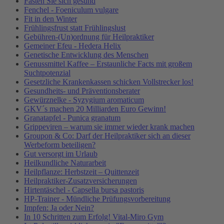
Fasten Sie sich gesund
Fenchel - Foeniculum vulgare
Fit in den Winter
Frühlingsfrust statt Frühlingslust
Gebühren-(Un)ordnung für Heilpraktiker
Gemeiner Efeu - Hedera Helix
Genetische Entwicklung des Menschen
Genussmittel Kaffee – Erstaunliche Facts mit großem
Suchtpotenzial
Gesetzliche Krankenkassen schicken Vollstrecker los!
Gesundheits- und Präventionsberater
Gewürznelke - Syzygium aromaticum
GKV´s machen 20 Milliarden Euro Gewinn!
Granatapfel - Punica granatum
Grippeviren – warum sie immer wieder krank machen
Groupon & Co: Darf der Heilpraktiker sich an dieser
Werbeform beteiligen?
Gut versorgt im Urlaub
Heilkundliche Naturarbeit
Heilpflanze: Herbstzeit – Quittenzeit
Heilpraktiker-Zusatzversicherungen
Hirtentäschel - Capsella bursa pastoris
HP-Trainer - Mündliche Prüfungsvorbereitung
Impfen: Ja oder Nein?
In 10 Schritten zum Erfolg! Vital-Miro Gym