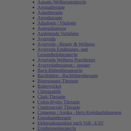
Aquatic-Wellnesstrainer/in
Aromatherapie
Aslantherapie
Atemtherapie
Atlaslogie / Vitalogie
Augendiagnose
Ausleitende Verfahren
Ayurveda
Ayurveda - Beauty & Wellness
Ayurveda Ernährungs- und
Gesundheitsberater/in
Ayurveda Wellness Practitioner
Ayurvedatherapeut / -berater
Bach-Blütentherapeut/in
Bachblüten - Bachblütentherapie
Bioresonanz-Therapie
Butterwickel
Chiropraktik
Clark-Therapie
Colon-Hydro Therapie
Craniosacrale Therapie
Crataegus / Arnika - Herz-Kreislaufstörungen
Eigenharntherapie
Elektroakupunktur nach Voll - EAV
Ernährungsberater/in