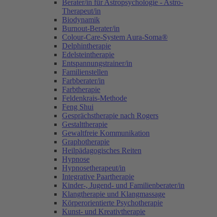
Berater/in für Astropsychologie - Astro-
Therapeut/in
Biodynamik
Burnout-Berater/in
Colour-Care-System Aura-Soma®
Delphintherapie
Edelsteintherapie
Entspannungstrainer/in
Familienstellen
Farbberater/in
Farbtherapie
Feldenkrais-Methode
Feng Shui
Gesprächstherapie nach Rogers
Gestalttherapie
Gewaltfreie Kommunikation
Graphotherapie
Heilpädagogisches Reiten
Hypnose
Hypnosetherapeut/in
Integrative Paartherapie
Kinder-, Jugend- und Familienberater/in
Klangtherapie und Klangmassage
Körperorientierte Psychotherapie
Kunst- und Kreativtherapie