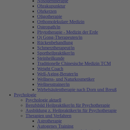
Nosodentherapie
Ohrakupunktur
Ohrkerzen
Oligotherapie
Orthomolekulare Medizin
Osteopath/in
Phytotherapie - Medizin der Erde
Qi Gong-Therapeuten/in
Rückenbehandlung
Schmerztherapeut/in
Sportheilpraktiker/in
Steinheilkunde
Traditionelle Chinesische Medizin TCM
Weight Coach
Well-Aging-Berater/in
Wellness- und Naturkosmetiker
Wellnesstrainer/in
Wirbelsäulentherapie nach Dorn und Breuß
Psychologie
Psychologie aktuell
Berufsbild Heilpraktiker/in für Psychotherapie
Ausbildung z. Heilpraktiker/in für Psychotherapie
Therapien und Verfahren
Astrotherapie
Autogenes Training