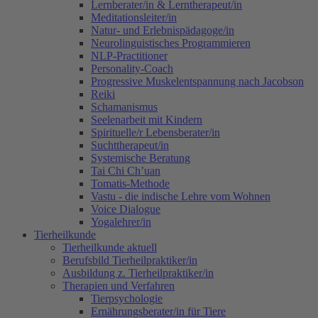
Lernberater/in & Lerntherapeut/in
Meditationsleiter/in
Natur- und Erlebnispädagoge/in
Neurolinguistisches Programmieren
NLP-Practitioner
Personality-Coach
Progressive Muskelentspannung nach Jacobson
Reiki
Schamanismus
Seelenarbeit mit Kindern
Spirituelle/r Lebensberater/in
Suchttherapeut/in
Systemische Beratung
Tai Chi Ch’uan
Tomatis-Methode
Vastu - die indische Lehre vom Wohnen
Voice Dialogue
Yogalehrer/in
Tierheilkunde
Tierheilkunde aktuell
Berufsbild Tierheilpraktiker/in
Ausbildung z. Tierheilpraktiker/in
Therapien und Verfahren
Tierpsychologie
Ernährungsberater/in für Tiere