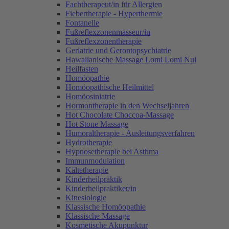
Fachtherapeut/in für Allergien
Fiebertherapie - Hyperthermie
Fontanelle
Fußreflexzonenmasseur/in
Fußreflexzonentherapie
Geriatrie und Gerontopsychiatrie
Hawaiianische Massage Lomi Lomi Nui
Heilfasten
Homöopathie
Homöopathische Heilmittel
Homöosiniatrie
Hormontherapie in den Wechseljahren
Hot Chocolate Choccoa-Massage
Hot Stone Massage
Humoraltherapie - Ausleitungsverfahren
Hydrotherapie
Hypnosetherapie bei Asthma
Immunmodulation
Kältetherapie
Kinderheilpraktik
Kinderheilpraktiker/in
Kinesiologie
Klassische Homöopathie
Klassische Massage
Kosmetische Akupunktur