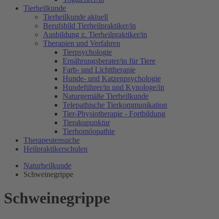
Tierheilkunde
Tierheilkunde aktuell
Berufsbild Tierheilpraktiker/in
Ausbildung z. Tierheilpraktiker/in
Therapien und Verfahren
Tierpsychologie
Ernährungsberater/in für Tiere
Farb- und Lichttherapie
Hunde- und Katzenpsychologie
Hundeführer/in und Kynologe/in
Naturgemäße Tierheilkunde
Telepathische Tierkommunikation
Tier-Physiotherapie - Fortbildung
Tierakupunktur
Tierhomöopathie
Therapeutensuche
Heilpraktikerschulen
Naturheilkunde
Schweinegrippe
Schweinegrippe