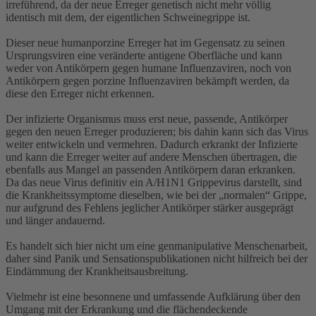
irreführend, da der neue Erreger genetisch nicht mehr völlig
identisch mit dem, der eigentlichen Schweinegrippe ist.
Dieser neue humanporzine Erreger hat im Gegensatz zu seinen
Ursprungsviren eine veränderte antigene Oberfläche und kann
weder von Antikörpern gegen humane Influenzaviren, noch von
Antikörpern gegen porzine Influenzaviren bekämpft werden, da
diese den Erreger nicht erkennen.
Der infizierte Organismus muss erst neue, passende, Antikörper
gegen den neuen Erreger produzieren; bis dahin kann sich das Virus
weiter entwickeln und vermehren. Dadurch erkrankt der Infizierte
und kann die Erreger weiter auf andere Menschen übertragen, die
ebenfalls aus Mangel an passenden Antikörpern daran erkranken.
Da das neue Virus definitiv ein A/H1N1 Grippevirus darstellt, sind
die Krankheitssymptome dieselben, wie bei der „normalen“ Grippe,
nur aufgrund des Fehlens jeglicher Antikörper stärker ausgeprägt
und länger andauernd.
Es handelt sich hier nicht um eine genmanipulative Menschenarbeit,
daher sind Panik und Sensationspublikationen nicht hilfreich bei der
Eindämmung der Krankheitsausbreitung.
Vielmehr ist eine besonnene und umfassende Aufklärung über den
Umgang mit der Erkrankung und die flächendeckende