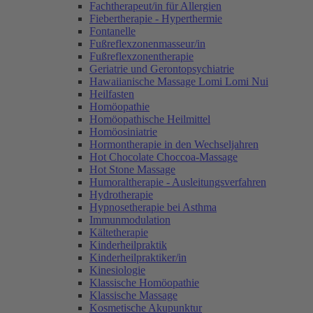
Fachtherapeut/in für Allergien
Fiebertherapie - Hyperthermie
Fontanelle
Fußreflexzonenmasseur/in
Fußreflexzonentherapie
Geriatrie und Gerontopsychiatrie
Hawaiianische Massage Lomi Lomi Nui
Heilfasten
Homöopathie
Homöopathische Heilmittel
Homöosiniatrie
Hormontherapie in den Wechseljahren
Hot Chocolate Choccoa-Massage
Hot Stone Massage
Humoraltherapie - Ausleitungsverfahren
Hydrotherapie
Hypnosetherapie bei Asthma
Immunmodulation
Kältetherapie
Kinderheilpraktik
Kinderheilpraktiker/in
Kinesiologie
Klassische Homöopathie
Klassische Massage
Kosmetische Akupunktur