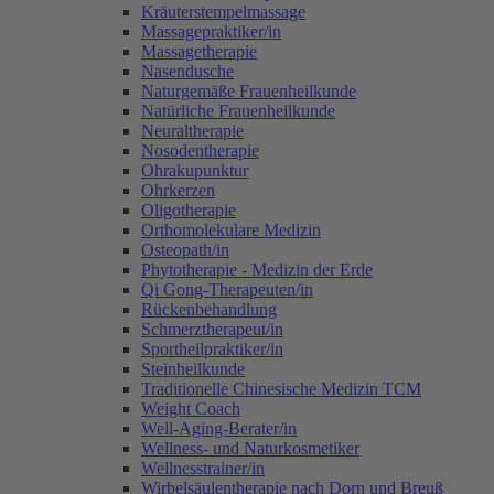
Kräuterstempelmassage
Massagepraktiker/in
Massagetherapie
Nasendusche
Naturgemäße Frauenheilkunde
Natürliche Frauenheilkunde
Neuraltherapie
Nosodentherapie
Ohrakupunktur
Ohrkerzen
Oligotherapie
Orthomolekulare Medizin
Osteopath/in
Phytotherapie - Medizin der Erde
Qi Gong-Therapeuten/in
Rückenbehandlung
Schmerztherapeut/in
Sportheilpraktiker/in
Steinheilkunde
Traditionelle Chinesische Medizin TCM
Weight Coach
Well-Aging-Berater/in
Wellness- und Naturkosmetiker
Wellnesstrainer/in
Wirbelsäulentherapie nach Dorn und Breuß