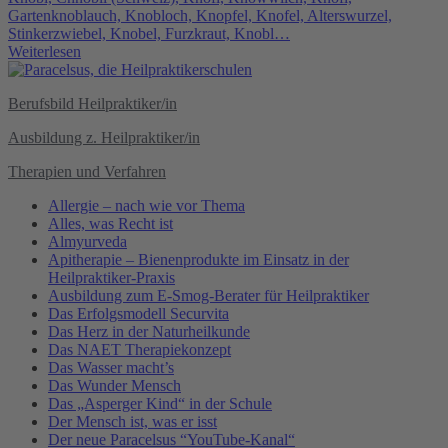
Gartenknoblauch, Knobloch, Knopfel, Knofel, Alterswurzel,
Stinkerzwiebel, Knobel, Furzkraut, Knobl…
Weiterlesen
Berufsbild Heilpraktiker/in
Ausbildung z. Heilpraktiker/in
Therapien und Verfahren
Allergie – nach wie vor Thema
Alles, was Recht ist
Almyurveda
Apitherapie – Bienenprodukte im Einsatz in der
Heilpraktiker-Praxis
Ausbildung zum E-Smog-Berater für Heilpraktiker
Das Erfolgsmodell Securvita
Das Herz in der Naturheilkunde
Das NAET Therapiekonzept
Das Wasser macht’s
Das Wunder Mensch
Das „Asperger Kind“ in der Schule
Der Mensch ist, was er isst
Der neue Paracelsus “YouTube-Kanal“