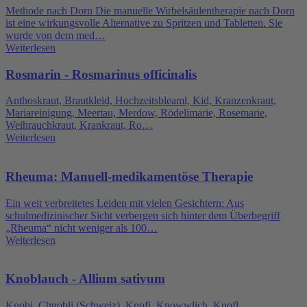
Methode nach Dorn Die manuelle Wirbelsäulentherapie nach Dorn
ist eine wirkungsvolle Alternative zu Spritzen und Tabletten. Sie
wurde von dem med…
Weiterlesen
Rosmarin - Rosmarinus officinalis
Anthoskraut, Brautkleid, Hochzeitsbleaml, Kid, Kranzenkraut,
Mariareinigung, Meertau, Merdow, Rödelimarie, Rosemarie,
Weihrauchkraut, Krankraut, Ro…
Weiterlesen
Rheuma: Manuell-medikamentöse Therapie
Ein weit verbreitetes Leiden mit vielen Gesichtern: Aus
schulmedizinischer Sicht verbergen sich hinter dem Überbegriff
„Rheuma“ nicht weniger als 100…
Weiterlesen
Knoblauch - Allium sativum
Knobi, Chnobli (Schweiz), Knofi, Knowwlich, Knofl,