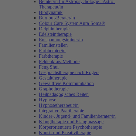
Berater/in für Astropsychologie - Astro-
Therapeut/in
Biodynamik
Burnout-Berater/in
Colour-Care-System Aura-Soma®
Delphintherapie
Edelsteintherapie
Entspannungstrainer/in
Familienstellen
Farbberater/in
Farbtherapie
Feldenkrais-Methode
Feng Shui
Gesprächstherapie nach Rogers
Gestalttherapie
Gewaltfreie Kommunikation
Graphotherapie
Heilpädagogisches Reiten
Hypnose
Hypnosetherapeut/in
Integrative Paartherapie
Kinder-, Jugend- und Familienberater/in
Klangtherapie und Klangmassage
Körperorientierte Psychotherapie
Kunst- und Kreativtherapie