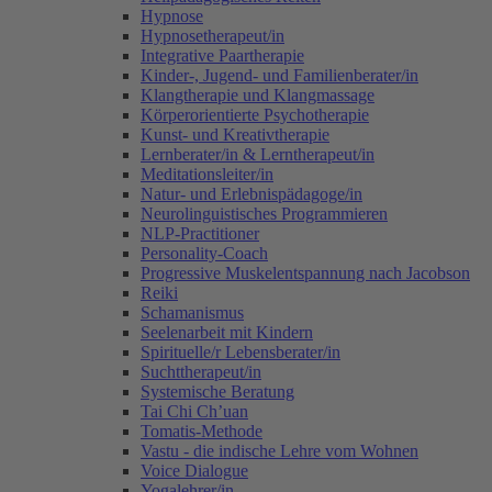
Hypnose
Hypnosetherapeut/in
Integrative Paartherapie
Kinder-, Jugend- und Familienberater/in
Klangtherapie und Klangmassage
Körperorientierte Psychotherapie
Kunst- und Kreativtherapie
Lernberater/in & Lerntherapeut/in
Meditationsleiter/in
Natur- und Erlebnispädagoge/in
Neurolinguistisches Programmieren
NLP-Practitioner
Personality-Coach
Progressive Muskelentspannung nach Jacobson
Reiki
Schamanismus
Seelenarbeit mit Kindern
Spirituelle/r Lebensberater/in
Suchttherapeut/in
Systemische Beratung
Tai Chi Ch’uan
Tomatis-Methode
Vastu - die indische Lehre vom Wohnen
Voice Dialogue
Yogalehrer/in