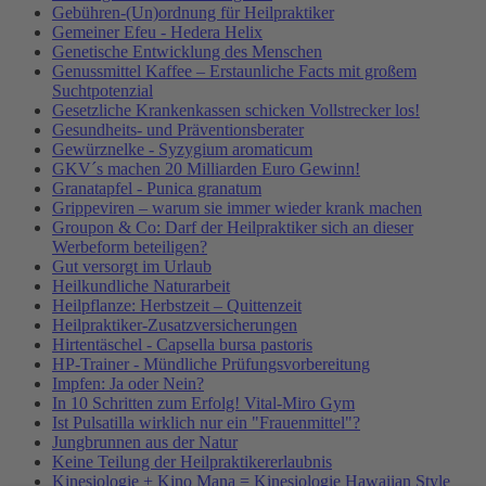
Gebühren-(Un)ordnung für Heilpraktiker
Gemeiner Efeu - Hedera Helix
Genetische Entwicklung des Menschen
Genussmittel Kaffee – Erstaunliche Facts mit großem
Suchtpotenzial
Gesetzliche Krankenkassen schicken Vollstrecker los!
Gesundheits- und Präventionsberater
Gewürznelke - Syzygium aromaticum
GKV´s machen 20 Milliarden Euro Gewinn!
Granatapfel - Punica granatum
Grippeviren – warum sie immer wieder krank machen
Groupon & Co: Darf der Heilpraktiker sich an dieser
Werbeform beteiligen?
Gut versorgt im Urlaub
Heilkundliche Naturarbeit
Heilpflanze: Herbstzeit – Quittenzeit
Heilpraktiker-Zusatzversicherungen
Hirtentäschel - Capsella bursa pastoris
HP-Trainer - Mündliche Prüfungsvorbereitung
Impfen: Ja oder Nein?
In 10 Schritten zum Erfolg! Vital-Miro Gym
Ist Pulsatilla wirklich nur ein "Frauenmittel"?
Jungbrunnen aus der Natur
Keine Teilung der Heilpraktikererlaubnis
Kinesiologie + Kino Mana = Kinesiologie Hawaiian Style