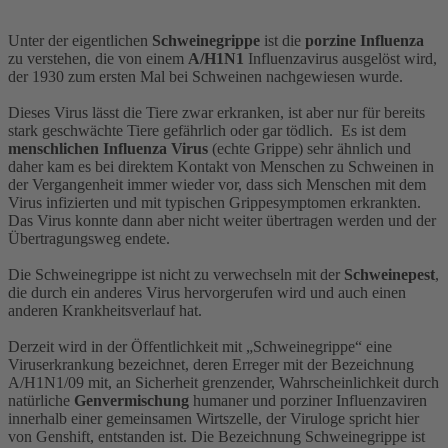
Unter der eigentlichen
Schweinegrippe
ist die
porzine Influenza
zu verstehen, die von einem
A/H1N1
Influenzavirus ausgelöst wird,
der 1930 zum ersten Mal bei Schweinen nachgewiesen wurde.
Dieses Virus lässt die Tiere zwar erkranken, ist aber nur für bereits
stark geschwächte Tiere gefährlich oder gar tödlich. Es ist dem
menschlichen Influenza Virus
(echte Grippe) sehr ähnlich und
daher kam es bei direktem Kontakt von Menschen zu Schweinen in
der Vergangenheit immer wieder vor, dass sich Menschen mit dem
Virus infizierten und mit typischen Grippesymptomen erkrankten.
Das Virus konnte dann aber nicht weiter übertragen werden und der
Übertragungsweg endete.
Die Schweinegrippe ist nicht zu verwechseln mit der
Schweinepest
,
die durch ein anderes Virus hervorgerufen wird und auch einen
anderen Krankheitsverlauf hat.
Derzeit wird in der Öffentlichkeit mit „Schweinegrippe“ eine
Viruserkrankung bezeichnet, deren Erreger mit der Bezeichnung
A/H1N1/09 mit, an Sicherheit grenzender, Wahrscheinlichkeit durch
natürliche
Genvermischung
humaner und porziner Influenzaviren
innerhalb einer gemeinsamen Wirtszelle, der Viruloge spricht hier
von Genshift, entstanden ist. Die Bezeichnung Schweinegrippe ist