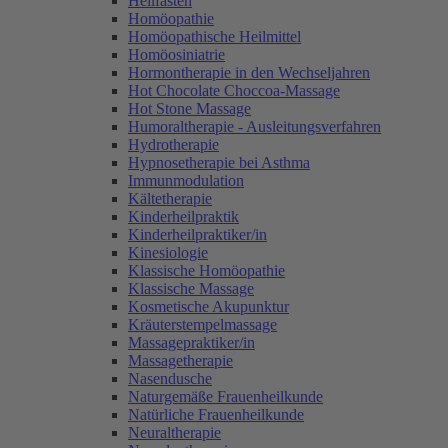
Heilfasten
Homöopathie
Homöopathische Heilmittel
Homöosiniatrie
Hormontherapie in den Wechseljahren
Hot Chocolate Choccoa-Massage
Hot Stone Massage
Humoraltherapie - Ausleitungsverfahren
Hydrotherapie
Hypnosetherapie bei Asthma
Immunmodulation
Kältetherapie
Kinderheilpraktik
Kinderheilpraktiker/in
Kinesiologie
Klassische Homöopathie
Klassische Massage
Kosmetische Akupunktur
Kräuterstempelmassage
Massagepraktiker/in
Massagetherapie
Nasendusche
Naturgemäße Frauenheilkunde
Natürliche Frauenheilkunde
Neuraltherapie