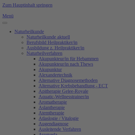
Zum Hauptinhalt springen
Menü
Naturheilkunde
Naturheilkunde aktuell
Berufsbild Heilpraktiker/in
Ausbildung z. Heilpraktiker/in
Naturheilverfahren
Akupunkteur/in für Hebammen
Akupunkteur/in nach Thews
Akupunktur
Alexandertechnik
Alternative Diagnosemethoden
Alternative Krebsbehandlung - ECT
Apitherapie Gelee-Royale
Aquatic-Wellnesstrainer/in
Aromatherapie
Aslantherapie
Atemtherapie
Atlaslogie / Vitalogie
Augendiagnose
Ausleitende Verfahren
Ayurveda