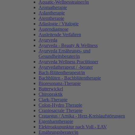
Aquatic-Wellnesstrainer/in
Aromatherapie
Aslantherapie
Atemtherapie
Atlaslogie / Vitalogie
Augendiagnose
Ausleitende Verfahren
Ayurveda
Ayurveda - Beauty & Wellness
Ayurveda Ernährungs- und
Gesundheitsberater/in
Ayurveda Wellness Practitioner
Ayurvedatherapeut / -berater
Bach-Blütentherapeut/in
Bachblüten - Bachblütentherapie
Bioresonanz-Therapie
Butterwickel
Chiropraktik
Clark-Therapie
Colon-Hydro Therapie
Craniosacrale Therapie
Crataegus / Arnika - Herz-Kreislaufstörungen
Eigenharntherapie
Elektroakupunktur nach Voll - EAV
Ernährungsberater/in