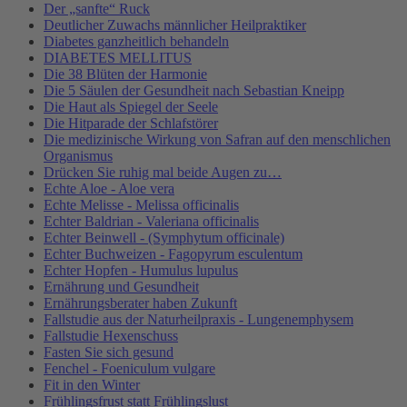
Der „sanfte“ Ruck
Deutlicher Zuwachs männlicher Heilpraktiker
Diabetes ganzheitlich behandeln
DIABETES MELLITUS
Die 38 Blüten der Harmonie
Die 5 Säulen der Gesundheit nach Sebastian Kneipp
Die Haut als Spiegel der Seele
Die Hitparade der Schlafstörer
Die medizinische Wirkung von Safran auf den menschlichen
Organismus
Drücken Sie ruhig mal beide Augen zu…
Echte Aloe - Aloe vera
Echte Melisse - Melissa officinalis
Echter Baldrian - Valeriana officinalis
Echter Beinwell - (Symphytum officinale)
Echter Buchweizen - Fagopyrum esculentum
Echter Hopfen - Humulus lupulus
Ernährung und Gesundheit
Ernährungsberater haben Zukunft
Fallstudie aus der Naturheilpraxis - Lungenemphysem
Fallstudie Hexenschuss
Fasten Sie sich gesund
Fenchel - Foeniculum vulgare
Fit in den Winter
Frühlingsfrust statt Frühlingslust