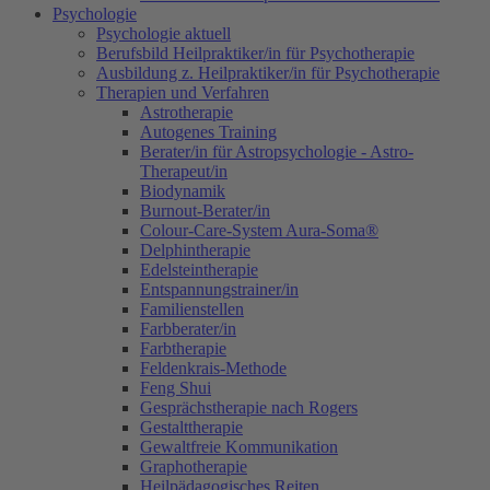
Psychologie
Psychologie aktuell
Berufsbild Heilpraktiker/in für Psychotherapie
Ausbildung z. Heilpraktiker/in für Psychotherapie
Therapien und Verfahren
Astrotherapie
Autogenes Training
Berater/in für Astropsychologie - Astro-
Therapeut/in
Biodynamik
Burnout-Berater/in
Colour-Care-System Aura-Soma®
Delphintherapie
Edelsteintherapie
Entspannungstrainer/in
Familienstellen
Farbberater/in
Farbtherapie
Feldenkrais-Methode
Feng Shui
Gesprächstherapie nach Rogers
Gestalttherapie
Gewaltfreie Kommunikation
Graphotherapie
Heilpädagogisches Reiten