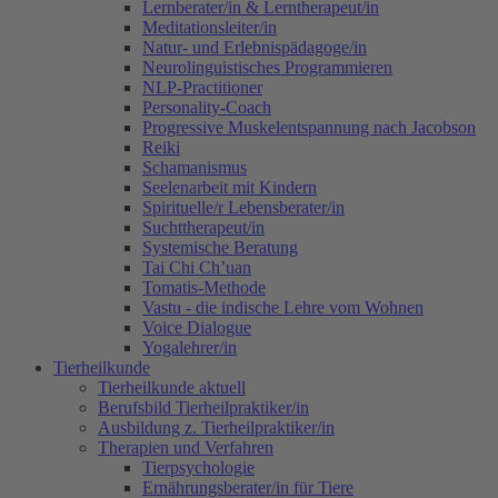
Lernberater/in & Lerntherapeut/in
Meditationsleiter/in
Natur- und Erlebnispädagoge/in
Neurolinguistisches Programmieren
NLP-Practitioner
Personality-Coach
Progressive Muskelentspannung nach Jacobson
Reiki
Schamanismus
Seelenarbeit mit Kindern
Spirituelle/r Lebensberater/in
Suchttherapeut/in
Systemische Beratung
Tai Chi Ch’uan
Tomatis-Methode
Vastu - die indische Lehre vom Wohnen
Voice Dialogue
Yogalehrer/in
Tierheilkunde
Tierheilkunde aktuell
Berufsbild Tierheilpraktiker/in
Ausbildung z. Tierheilpraktiker/in
Therapien und Verfahren
Tierpsychologie
Ernährungsberater/in für Tiere