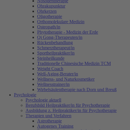
Nosodentherapie
Ohrakupunktur
Ohrkerzen
Oligotherapie
Orthomolekulare Medizin
Osteopath/in
Phytotherapie - Medizin der Erde
Qi Gong-Therapeuten/in
Rückenbehandlung
Schmerztherapeut/in
Sportheilpraktiker/in
Steinheilkunde
Traditionelle Chinesische Medizin TCM
Weight Coach
Well-Aging-Berater/in
Wellness- und Naturkosmetiker
Wellnesstrainer/in
Wirbelsäulentherapie nach Dorn und Breuß
Psychologie
Psychologie aktuell
Berufsbild Heilpraktiker/in für Psychotherapie
Ausbildung z. Heilpraktiker/in für Psychotherapie
Therapien und Verfahren
Astrotherapie
Autogenes Training