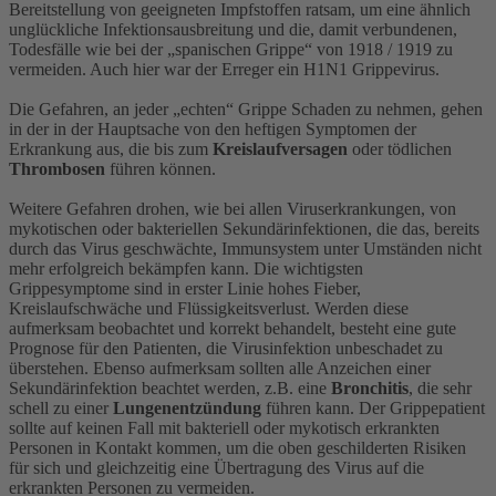
Bereitstellung von geeigneten Impfstoffen ratsam, um eine ähnlich
unglückliche Infektionsausbreitung und die, damit verbundenen,
Todesfälle wie bei der „spanischen Grippe“ von 1918 / 1919 zu
vermeiden. Auch hier war der Erreger ein H1N1 Grippevirus.
Die Gefahren, an jeder „echten“ Grippe Schaden zu nehmen, gehen
in der in der Hauptsache von den heftigen Symptomen der
Erkrankung aus, die bis zum
Kreislaufversagen
oder tödlichen
Thrombosen
führen können.
Weitere Gefahren drohen, wie bei allen Viruserkrankungen, von
mykotischen oder bakteriellen Sekundärinfektionen, die das, bereits
durch das Virus geschwächte, Immunsystem unter Umständen nicht
mehr erfolgreich bekämpfen kann. Die wichtigsten
Grippesymptome sind in erster Linie hohes Fieber,
Kreislaufschwäche und Flüssigkeitsverlust. Werden diese
aufmerksam beobachtet und korrekt behandelt, besteht eine gute
Prognose für den Patienten, die Virusinfektion unbeschadet zu
überstehen. Ebenso aufmerksam sollten alle Anzeichen einer
Sekundärinfektion beachtet werden, z.B. eine
Bronchitis
, die sehr
schell zu einer
Lungenentzündung
führen kann. Der Grippepatient
sollte auf keinen Fall mit bakteriell oder mykotisch erkrankten
Personen in Kontakt kommen, um die oben geschilderten Risiken
für sich und gleichzeitig eine Übertragung des Virus auf die
erkrankten Personen zu vermeiden.