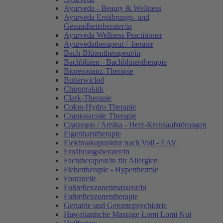
Ayurveda - Beauty & Wellness
Ayurveda Ernährungs- und
Gesundheitsberater/in
Ayurveda Wellness Practitioner
Ayurvedatherapeut / -berater
Bach-Blütentherapeut/in
Bachblüten - Bachblütentherapie
Bioresonanz-Therapie
Butterwickel
Chiropraktik
Clark-Therapie
Colon-Hydro Therapie
Craniosacrale Therapie
Crataegus / Arnika - Herz-Kreislaufstörungen
Eigenharntherapie
Elektroakupunktur nach Voll - EAV
Ernährungsberater/in
Fachtherapeut/in für Allergien
Fiebertherapie - Hyperthermie
Fontanelle
Fußreflexzonenmasseur/in
Fußreflexzonentherapie
Geriatrie und Gerontopsychiatrie
Hawaiianische Massage Lomi Lomi Nui