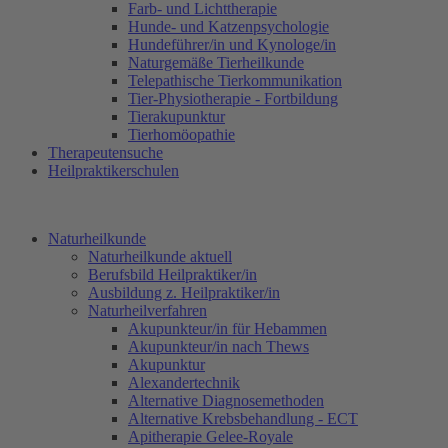
Farb- und Lichttherapie
Hunde- und Katzenpsychologie
Hundeführer/in und Kynologe/in
Naturgemäße Tierheilkunde
Telepathische Tierkommunikation
Tier-Physiotherapie - Fortbildung
Tierakupunktur
Tierhomöopathie
Therapeutensuche
Heilpraktikerschulen
Naturheilkunde
Naturheilkunde aktuell
Berufsbild Heilpraktiker/in
Ausbildung z. Heilpraktiker/in
Naturheilverfahren
Akupunkteur/in für Hebammen
Akupunkteur/in nach Thews
Akupunktur
Alexandertechnik
Alternative Diagnosemethoden
Alternative Krebsbehandlung - ECT
Apitherapie Gelee-Royale