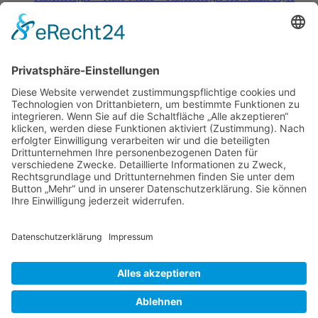
Kleinblütige Königskerze - Verbascum thapsus
Kleine Würmer als Wunderheiler
Knoblauch - Allium sativum
Koffein, Schmerzmittel & Medikamente
Körperübung - Meridian Stretching
MRSA-Killerkeime in deutschen Krankenhäusern
NATURHEILKUNDE & PSYCHOTHERAPIE HEUTE
Natürliche Anti-Falten-Wunderwaffe: Hyaluron
Natürliche Apotheke – Heilpflanze Ingwer
Olivenöl - nicht nur ein Lebensmittel
Berufsbild Heilpraktiker
Ausbildung z. Heilpraktiker/in
Therapien und Verfahren