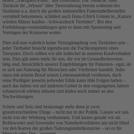
neuen „Allergiker-Futter“ aus Federmehl. Die Tatsache, dass
Tierärzte ihr „Wissen“ über Tierernährung bereits während des
Studiums u.a. durch die großen industriellen Futtermittelhersteller
vermittelt bekommen, schildert auch Hans-Ulrich Grimm in „Katzen
würden Mäuse kaufen - Schwarzbuch Tierfutter“. Bei den
Fortbildungs-veranstaltungen geht es dann mit Sponsoring und
Vorträgen der Konzerne weiter.
Dies soll nun wahrlich keine Verunglimpfung von Tierärzten sein –
jeder Tierhalter braucht irgendwann die Fachkompetenz eines
Tierarztes. Doch sollten wir alle kritischer in unserem Kaufverhalten
sein. Dies gilt umso mehr für uns, die wir im Gesundheitswesen
tätig sind, hinsichtlich unserer Empfehlungen für Patienten– egal, ob
es sich um Nahrung für Menschen oder Vierbeiner handelt. Jeder
muss mit seinem Beruf seinen Lebensunterhalt verdienen, doch
reine Profitgier jenseits jedweder Ethik kann üble Folgen haben –
auch das haben wir auf anderem Gebiet in den vergangenen Jahren
schmerzvoll erleben müssen und leiden noch immer an den
Nachwirkungen.
Schein und Sein sind heutzutage mehr denn je zwei
grundverschiedene Dinge – nicht nur in der Politik. Lassen wir uns
nicht von der Werbung verdummen. Und lassen gerade wir als
Befürworter und Anwender von Naturheilverfahren uns nicht blind
vor den Karren der großen Nahrungsmittelkonzerne – sei es für
Mensch oder Tier – spannen.