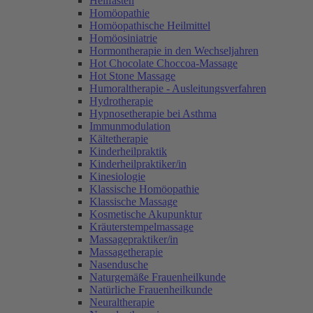
Heilfasten
Homöopathie
Homöopathische Heilmittel
Homöosiniatrie
Hormontherapie in den Wechseljahren
Hot Chocolate Choccoa-Massage
Hot Stone Massage
Humoraltherapie - Ausleitungsverfahren
Hydrotherapie
Hypnosetherapie bei Asthma
Immunmodulation
Kältetherapie
Kinderheilpraktik
Kinderheilpraktiker/in
Kinesiologie
Klassische Homöopathie
Klassische Massage
Kosmetische Akupunktur
Kräuterstempelmassage
Massagepraktiker/in
Massagetherapie
Nasendusche
Naturgemäße Frauenheilkunde
Natürliche Frauenheilkunde
Neuraltherapie