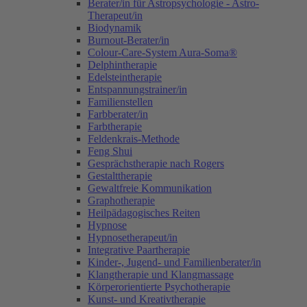
Berater/in für Astropsychologie - Astro-
Therapeut/in
Biodynamik
Burnout-Berater/in
Colour-Care-System Aura-Soma®
Delphintherapie
Edelsteintherapie
Entspannungstrainer/in
Familienstellen
Farbberater/in
Farbtherapie
Feldenkrais-Methode
Feng Shui
Gesprächstherapie nach Rogers
Gestalttherapie
Gewaltfreie Kommunikation
Graphotherapie
Heilpädagogisches Reiten
Hypnose
Hypnosetherapeut/in
Integrative Paartherapie
Kinder-, Jugend- und Familienberater/in
Klangtherapie und Klangmassage
Körperorientierte Psychotherapie
Kunst- und Kreativtherapie