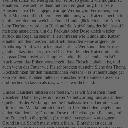
Wenn es schon schwierig ist, sich selbst so gesund wie möglich zu
ernähren – wie sieht es dann mit der Fertignahrung für unsere
Haustiere aus? Die allgegenwärtige Werbung im Fernsehen, den
Print-Medien und im Internet vermittelt uns, was Katzen angeblich
kaufen würden und welches Futter Hunde glücklich macht. Auch
beim Tierfutter würde ein Blick auf die Aufzählung der Inhaltsstoffe
meistens ausreichen, um die Packung oder Dose gleich wieder
zurück ins Regal zu stellen. Fleischfresser wie Hunde und Katzen
erhalten mit den meisten Industriefuttersorten keine artgerechte
Ernährung. Sind wir doch einmal ehrlich: Wer kann allen Ernstes
glauben, dass in einer großen Dose Hunde- oder Katzenfutter, die
ein paar Cent kostet, als Hauptbestandteil Fleisch enthalten ist?
Auch wenn das Etikett vorspiegelt, dass Fleisch enthalten ist, und
auch wenn das Futter wie Fleischbrocken aussieht: Siehe das Thema
Kochschinken für den menschlichen Verzehr – es ist heutzutage gar
kein Problem, Zutaten mittels chemischer Stoffe anders aussehen
und riechen zu lassen als das, was sie wirklich sind.
Unsere Haustiere müssen das fressen, was wir Menschen ihnen
vorsetzen. Daher liegt es in unserer Verantwortung, uns aus anderen
Quellen als der Werbung über die Inhaltsstoffe des Tierfutters zu
informieren. Man könnte sich in einen Tierfutterladen begeben und
einige Stunden lang Dose um Dose und Packung um Packung auf
ihre Zutaten hin überprüfen (Lupe nicht vergessen – aus gutem
Grund ist die Schrift meist winzig klein). Einfacher ist das im