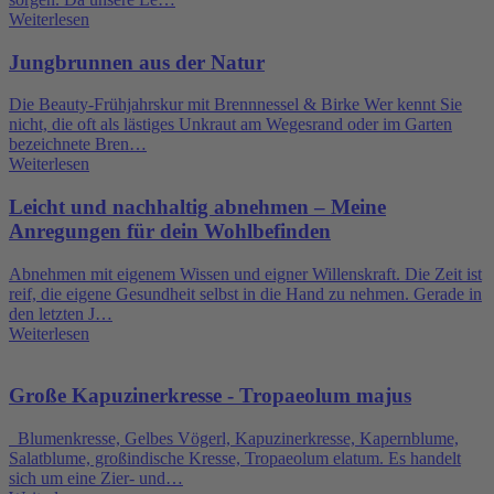
Weiterlesen
Jungbrunnen aus der Natur
Die Beauty-Frühjahrskur mit Brennnessel & Birke Wer kennt Sie
nicht, die oft als lästiges Unkraut am Wegesrand oder im Garten
bezeichnete Bren…
Weiterlesen
Leicht und nachhaltig abnehmen – Meine
Anregungen für dein Wohlbefinden
Abnehmen mit eigenem Wissen und eigner Willenskraft. Die Zeit ist
reif, die eigene Gesundheit selbst in die Hand zu nehmen. Gerade in
den letzten J…
Weiterlesen
Große Kapuzinerkresse - Tropaeolum majus
Blumenkresse, Gelbes Vögerl, Kapuzinerkresse, Kapernblume,
Salatblume, großindische Kresse, Tropaeolum elatum. Es handelt
sich um eine Zier- und…