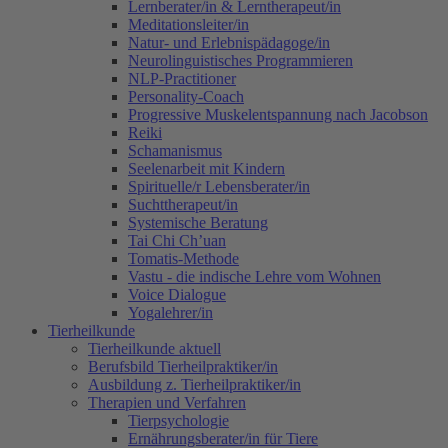
Lernberater/in & Lerntherapeut/in
Meditationsleiter/in
Natur- und Erlebnispädagoge/in
Neurolinguistisches Programmieren
NLP-Practitioner
Personality-Coach
Progressive Muskelentspannung nach Jacobson
Reiki
Schamanismus
Seelenarbeit mit Kindern
Spirituelle/r Lebensberater/in
Suchttherapeut/in
Systemische Beratung
Tai Chi Ch’uan
Tomatis-Methode
Vastu - die indische Lehre vom Wohnen
Voice Dialogue
Yogalehrer/in
Tierheilkunde
Tierheilkunde aktuell
Berufsbild Tierheilpraktiker/in
Ausbildung z. Tierheilpraktiker/in
Therapien und Verfahren
Tierpsychologie
Ernährungsberater/in für Tiere