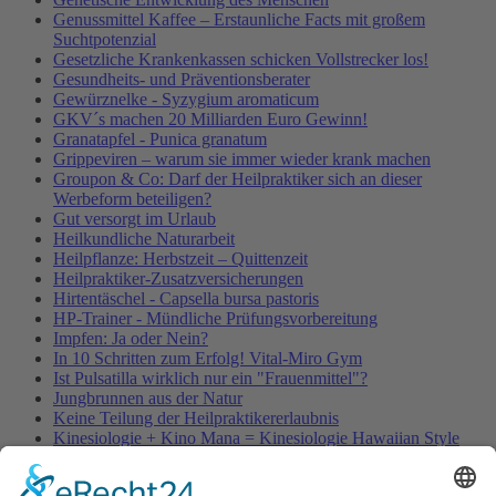
Genussmittel Kaffee – Erstaunliche Facts mit großem
Suchtpotenzial
Gesetzliche Krankenkassen schicken Vollstrecker los!
Gesundheits- und Präventionsberater
Gewürznelke - Syzygium aromaticum
GKV´s machen 20 Milliarden Euro Gewinn!
Granatapfel - Punica granatum
Grippeviren – warum sie immer wieder krank machen
Groupon & Co: Darf der Heilpraktiker sich an dieser
Werbeform beteiligen?
Gut versorgt im Urlaub
Heilkundliche Naturarbeit
Heilpflanze: Herbstzeit – Quittenzeit
Heilpraktiker-Zusatzversicherungen
Hirtentäschel - Capsella bursa pastoris
HP-Trainer - Mündliche Prüfungsvorbereitung
Impfen: Ja oder Nein?
In 10 Schritten zum Erfolg! Vital-Miro Gym
Ist Pulsatilla wirklich nur ein "Frauenmittel"?
Jungbrunnen aus der Natur
Keine Teilung der Heilpraktikererlaubnis
Kinesiologie + Kino Mana = Kinesiologie Hawaiian Style
Kleinblütige Königskerze - Verbascum thapsus
Kleine Würmer als Wunderheiler