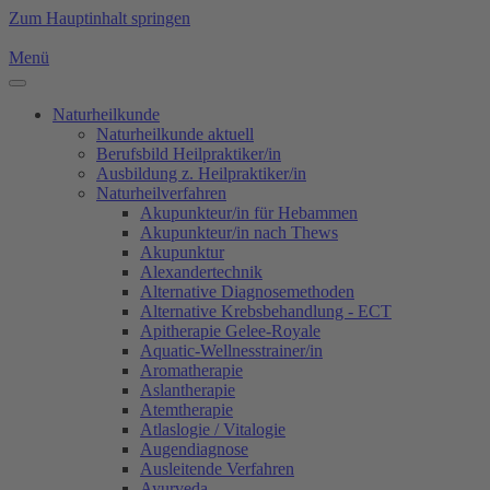
Zum Hauptinhalt springen
Menü
Naturheilkunde
Naturheilkunde aktuell
Berufsbild Heilpraktiker/in
Ausbildung z. Heilpraktiker/in
Naturheilverfahren
Akupunkteur/in für Hebammen
Akupunkteur/in nach Thews
Akupunktur
Alexandertechnik
Alternative Diagnosemethoden
Alternative Krebsbehandlung - ECT
Apitherapie Gelee-Royale
Aquatic-Wellnesstrainer/in
Aromatherapie
Aslantherapie
Atemtherapie
Atlaslogie / Vitalogie
Augendiagnose
Ausleitende Verfahren
Ayurveda