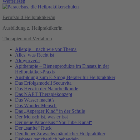
Weiterlesen
Berufsbild Heilpraktiker/in
Ausbildung z. Heilpraktiker/in
Therapien und Verfahren
Allergie – nach wie vor Thema
Alles, was Recht ist
Almyurveda
Apitherapie – Bienenprodukte im Einsatz in der
Heilpraktiker-Praxis
Ausbildung zum E-Smog-Berater für Heilpraktiker
Das Erfolgsmodell Securvita
Das Herz in der Naturheilkunde
Das NAET Therapiekonzept
Das Wasser macht’s
Das Wunder Mensch
Das „Asperger Kind“ in der Schule
Der Mensch ist, was er isst
Der neue Paracelsus “YouTube-Kanal“
Der „sanfte“ Ruck
Deutlicher Zuwachs männlicher Heilpraktiker
Diabetes ganzheitlich behandeln