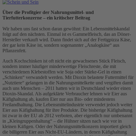
Über die Profitgier der Nahrungsmittel- und
Tierfutterkonzerne – ein kritischer Beitrag
Wir haben uns fast schon daran gewöhnt: Ein Lebensmittelskandal
folgt auf den nächsten. Einmal ist es Gammelfleisch, das an Döner-
Hersteller verkauft wird. Dann findet sich auf der Fertigpizza Käse,
der gar kein Käse ist, sondern sogenannter „Analogkäse“ aus
Pflanzenfett.
Auch Kochschinken ist oft nicht ein gewachsenes Stück Fleisch,
sondern immer häufiger minderwertige Fleischreste, die mit
verschiedenen Klebestoffen wie Soja oder Stärke-Gel in einen
„Schinken“ verwandelt werden. Mit Dioxin belastete Futtermittel für
„Nutztiere“ gelangen in die Nahrungsmittelkette und vergiften damit
auch uns Menschen – 2011 hatten wir in Deutschland wieder einen
Dioxin-Skandal. Als aufgeklärte Verbraucher lehnen wir Eier aus
Käfighaltung ab, kaufen Eier nur aus Bio- oder mindestens
Freilandhaltung. Die Lebensmittelindustrie verwendet jedoch weiter
Eier aus Käfighaltung für ihre Produkte. Die bisherige Käfighaltung
ist zwar in der EU ab 2012 verboten, aber eigentlich nur umbenannt
in „Kleingruppenhaltung“ – die Hühner sitzen nach wie vor in
kleinen Käfigen. Oder der Nahrungsmittelkonzern importiert gleich
die billigeren Eier aus Nicht-EU-Ländern, in denen Käfighaltung