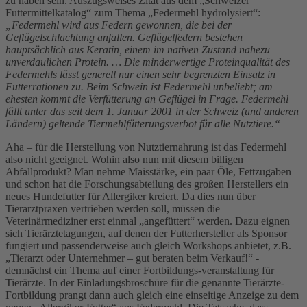
zu haben sein. Auszugsweises Zitat aus dem „Schweizer
Futtermittelkatalog“ zum Thema „Federmehl hydrolysiert“:
„Federmehl wird aus Federn gewonnen, die bei der
Geflügelschlachtung anfallen. Geflügelfedern bestehen
hauptsächlich aus Keratin, einem im nativen Zustand nahezu
unverdaulichen Protein. … Die minderwertige Proteinqualität des
Federmehls lässt generell nur einen sehr begrenzten Einsatz in
Futterrationen zu. Beim Schwein ist Federmehl unbeliebt; am
ehesten kommt die Verfütterung an Geflügel in Frage. Federmehl
fällt unter das seit dem 1. Januar 2001 in der Schweiz (und anderen
Ländern) geltende Tiermehlfütterungsverbot für alle Nutztiere.“
Aha – für die Herstellung von Nutztiernahrung ist das Federmehl
also nicht geeignet. Wohin also nun mit diesem billigen
Abfallprodukt? Man nehme Maisstärke, ein paar Öle, Fettzugaben –
und schon hat die Forschungsabteilung des großen Herstellers ein
neues Hundefutter für Allergiker kreiert. Da dies nun über
Tierarztpraxen vertrieben werden soll, müssen die
Veterinärmediziner erst einmal „angefüttert“ werden. Dazu eignen
sich Tierärztetagungen, auf denen der Futterhersteller als Sponsor
fungiert und passenderweise auch gleich Workshops anbietet, z.B.
„Tierarzt oder Unternehmer – gut beraten beim Verkauf!“ -
demnächst ein Thema auf einer Fortbildungs-veranstaltung für
Tierärzte. In der Einladungsbroschüre für die genannte Tierärzte-
Fortbildung prangt dann auch gleich eine einseitige Anzeige zu dem