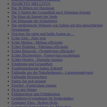
DIABETES MELLITUS
Die 38 Blüten der Harmonie
Die 5 Säulen der Gesundheit nach Sebastian Kneipp
Die Haut als Spiegel der Seele
Die Hitparade der Schlafstörer
Die medizinische Wirkung von Safran auf den menschlichen
Organismus
Drücken Sie ruhig mal beide Augen zu…
Echte Aloe - Aloe vera
Echte Melisse - Melissa officinalis
Echter Baldrian - Valeriana officinalis
Echter Beinwell - (Symphytum officinale)
Echter Buchweizen - Fagopyrum esculentum
Echter Hopfen - Humulus lupulus
Ernährung und Gesundheit
Ernährungsberater haben Zukunft
Fallstudie aus der Naturheilpraxis - Lungenemphysem
Fallstudie Hexenschuss
Fasten Sie sich gesund
Fenchel - Foeniculum vulgare
Fit in den Winter
Frühlingsfrust statt Frühlingslust
Gebühren-(Un)ordnung für Heilpraktiker
Gemeiner Efeu - Hedera Helix
Genetische Entwicklung des Menschen