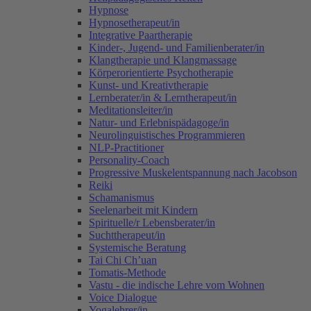
Hypnose
Hypnosetherapeut/in
Integrative Paartherapie
Kinder-, Jugend- und Familienberater/in
Klangtherapie und Klangmassage
Körperorientierte Psychotherapie
Kunst- und Kreativtherapie
Lernberater/in & Lerntherapeut/in
Meditationsleiter/in
Natur- und Erlebnispädagoge/in
Neurolinguistisches Programmieren
NLP-Practitioner
Personality-Coach
Progressive Muskelentspannung nach Jacobson
Reiki
Schamanismus
Seelenarbeit mit Kindern
Spirituelle/r Lebensberater/in
Suchttherapeut/in
Systemische Beratung
Tai Chi Ch’uan
Tomatis-Methode
Vastu - die indische Lehre vom Wohnen
Voice Dialogue
Yogalehrer/in