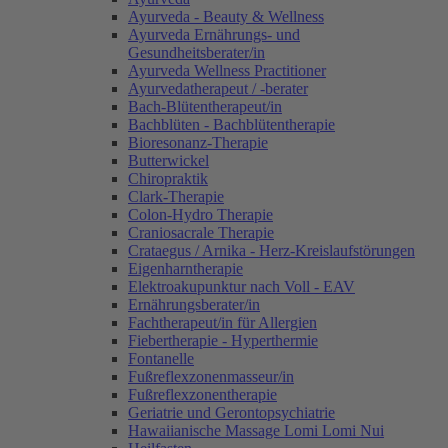
Ayurveda - Beauty & Wellness
Ayurveda Ernährungs- und
Gesundheitsberater/in
Ayurveda Wellness Practitioner
Ayurvedatherapeut / -berater
Bach-Blütentherapeut/in
Bachblüten - Bachblütentherapie
Bioresonanz-Therapie
Butterwickel
Chiropraktik
Clark-Therapie
Colon-Hydro Therapie
Craniosacrale Therapie
Crataegus / Arnika - Herz-Kreislaufstörungen
Eigenharntherapie
Elektroakupunktur nach Voll - EAV
Ernährungsberater/in
Fachtherapeut/in für Allergien
Fiebertherapie - Hyperthermie
Fontanelle
Fußreflexzonenmasseur/in
Fußreflexzonentherapie
Geriatrie und Gerontopsychiatrie
Hawaiianische Massage Lomi Lomi Nui