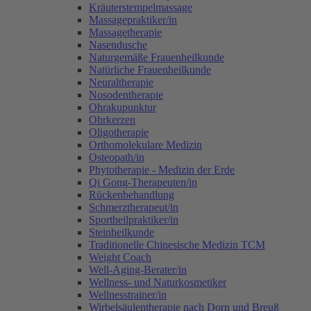
Kräuterstempelmassage
Massagepraktiker/in
Massagetherapie
Nasendusche
Naturgemäße Frauenheilkunde
Natürliche Frauenheilkunde
Neuraltherapie
Nosodentherapie
Ohrakupunktur
Ohrkerzen
Oligotherapie
Orthomolekulare Medizin
Osteopath/in
Phytotherapie - Medizin der Erde
Qi Gong-Therapeuten/in
Rückenbehandlung
Schmerztherapeut/in
Sportheilpraktiker/in
Steinheilkunde
Traditionelle Chinesische Medizin TCM
Weight Coach
Well-Aging-Berater/in
Wellness- und Naturkosmetiker
Wellnesstrainer/in
Wirbelsäulentherapie nach Dorn und Breuß