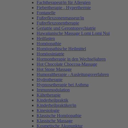
Fachtherapeut/in für Allergien
Fiebertherapie - Hyperthermie
Fontanelle
Fußreflexzonenmasseur/in
Fußreflexzonentherapie
Geriatrie und Gerontopsychiatrie
Hawaiianische Massage Lomi Lomi Nui
Heilfasten
Homöopathie
Homöopathische Heilmittel
Homöosiniatrie
Hormontherapie in den Wechseljahren
Hot Chocolate Choccoa-Massage
Hot Stone Massage
Humoraltherapie - Ausleitungsverfahren
Hydrotherapie
Hypnosetherapie bei Asthma
Immunmodulation
Kältetherapie
Kinderheilpraktik
Kinderheilpraktiker/in
Kinesiologie
Klassische Homöopathie
Klassische Massage
Kosmetische Akupunktur