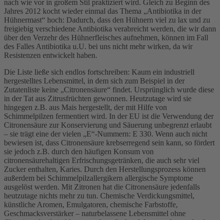
nach wie vor in großem Stil praktiziert wird. Gleich zu Beginn des
Jahres 2012 kocht wieder einmal das Thema „Antibiotika in der
Hühnermast“ hoch: Dadurch, dass den Hühnern viel zu lax und zu
freigiebig verschiedene Antibiotika verabreicht werden, die wir dann
über den Verzehr des Hühnerfleisches aufnehmen, können im Fall
des Falles Antibiotika u.U. bei uns nicht mehr wirken, da wir
Resistenzen entwickelt haben.
Die Liste ließe sich endlos fortschreiben: Kaum ein industriell
hergestelltes Lebensmittel, in dem sich zum Beispiel in der
Zutatenliste keine „Citronensäure“ findet. Ursprünglich wurde diese
in der Tat aus Zitrusfrüchten gewonnen. Heutzutage wird sie
hingegen z.B. aus Mais hergestellt, der mit Hilfe von
Schimmelpilzen fermentiert wird. In der EU ist die Verwendung der
Citronensäure zur Konservierung und Säuerung unbegrenzt erlaubt
– sie trägt eine der vielen „E“-Nummern: E 330. Wenn auch nicht
bewiesen ist, dass Citronensäure krebserregend sein kann, so fördert
sie jedoch z.B. durch den häufigen Konsum von
citronensäurehaltigen Erfrischungsgetränken, die auch sehr viel
Zucker enthalten, Karies. Durch den Herstellungsprozess können
außerdem bei Schimmelpilzallergikern allergische Symptome
ausgelöst werden. Mit Zitronen hat die Citronensäure jedenfalls
heutzutage nichts mehr zu tun. Chemische Verdickungsmittel,
künstliche Aromen, Emulgatoren, chemische Farbstoffe,
Geschmacksverstärker – naturbelassene Lebensmittel ohne