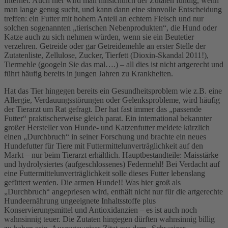
Internet. Auch hier wird man hinsichtlich der Zutaten fündig, wenn
man lange genug sucht, und kann dann eine sinnvolle Entscheidung
treffen: ein Futter mit hohem Anteil an echtem Fleisch und nur
solchen sogenannten „tierischen Nebenprodukten“, die Hund oder
Katze auch zu sich nehmen würden, wenn sie ein Beutetier
verzehren. Getreide oder gar Getreidemehle an erster Stelle der
Zutatenliste, Zellulose, Zucker, Tierfett (Dioxin-Skandal 2011!),
Tiermehle (googeln Sie das mal….) – all dies ist nicht artgerecht und
führt häufig bereits in jungen Jahren zu Krankheiten.
Hat das Tier hingegen bereits ein Gesundheitsproblem wie z.B. eine
Allergie, Verdauungsstörungen oder Gelenksprobleme, wird häufig
der Tierarzt um Rat gefragt. Der hat fast immer das „passende
Futter“ praktischerweise gleich parat. Ein international bekannter
großer Hersteller von Hunde- und Katzenfutter meldete kürzlich
einen „Durchbruch“ in seiner Forschung und brachte ein neues
Hundefutter für Tiere mit Futtermittelunverträglichkeit auf den
Markt – nur beim Tierarzt erhältlich. Hauptbestandteile: Maisstärke
und hydrolysiertes (aufgeschlossenes) Federmehl! Bei Verdacht auf
eine Futtermittelunverträglichkeit solle dieses Futter lebenslang
gefüttert werden. Die armen Hunde!! Was hier groß als
„Durchbruch“ angepriesen wird, enthält nicht nur für die artgerechte
Hundeernährung ungeeignete Inhaltsstoffe plus
Konservierungsmittel und Antioxidanzien – es ist auch noch
wahnsinnig teuer. Die Zutaten hingegen dürften wahnsinnig billig