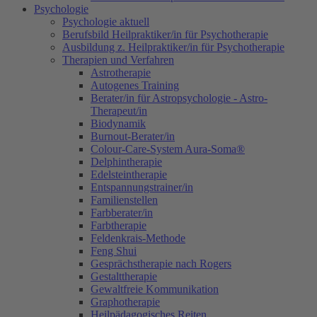
Psychologie
Psychologie aktuell
Berufsbild Heilpraktiker/in für Psychotherapie
Ausbildung z. Heilpraktiker/in für Psychotherapie
Therapien und Verfahren
Astrotherapie
Autogenes Training
Berater/in für Astropsychologie - Astro-
Therapeut/in
Biodynamik
Burnout-Berater/in
Colour-Care-System Aura-Soma®
Delphintherapie
Edelsteintherapie
Entspannungstrainer/in
Familienstellen
Farbberater/in
Farbtherapie
Feldenkrais-Methode
Feng Shui
Gesprächstherapie nach Rogers
Gestalttherapie
Gewaltfreie Kommunikation
Graphotherapie
Heilpädagogisches Reiten