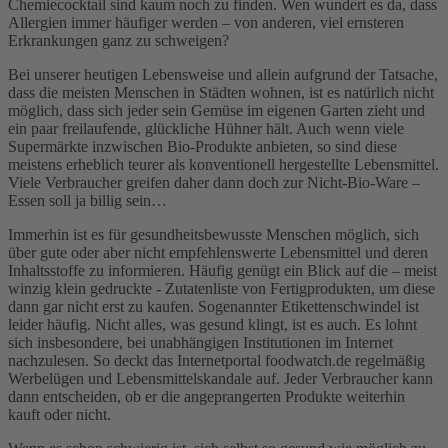
Chemiecocktail sind kaum noch zu finden. Wen wundert es da, dass
Allergien immer häufiger werden – von anderen, viel ernsteren
Erkrankungen ganz zu schweigen?
Bei unserer heutigen Lebensweise und allein aufgrund der Tatsache,
dass die meisten Menschen in Städten wohnen, ist es natürlich nicht
möglich, dass sich jeder sein Gemüse im eigenen Garten zieht und
ein paar freilaufende, glückliche Hühner hält. Auch wenn viele
Supermärkte inzwischen Bio-Produkte anbieten, so sind diese
meistens erheblich teurer als konventionell hergestellte Lebensmittel.
Viele Verbraucher greifen daher dann doch zur Nicht-Bio-Ware –
Essen soll ja billig sein…
Immerhin ist es für gesundheitsbewusste Menschen möglich, sich
über gute oder aber nicht empfehlenswerte Lebensmittel und deren
Inhaltsstoffe zu informieren. Häufig genügt ein Blick auf die – meist
winzig klein gedruckte - Zutatenliste von Fertigprodukten, um diese
dann gar nicht erst zu kaufen. Sogenannter Etikettenschwindel ist
leider häufig. Nicht alles, was gesund klingt, ist es auch. Es lohnt
sich insbesondere, bei unabhängigen Institutionen im Internet
nachzulesen. So deckt das Internetportal foodwatch.de regelmäßig
Werbelügen und Lebensmittelskandale auf. Jeder Verbraucher kann
dann entscheiden, ob er die angeprangerten Produkte weiterhin
kauft oder nicht.