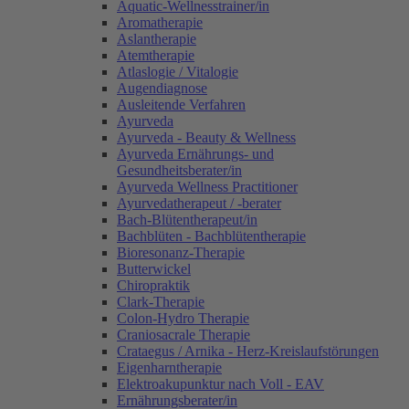
Aquatic-Wellnesstrainer/in
Aromatherapie
Aslantherapie
Atemtherapie
Atlaslogie / Vitalogie
Augendiagnose
Ausleitende Verfahren
Ayurveda
Ayurveda - Beauty & Wellness
Ayurveda Ernährungs- und
Gesundheitsberater/in
Ayurveda Wellness Practitioner
Ayurvedatherapeut / -berater
Bach-Blütentherapeut/in
Bachblüten - Bachblütentherapie
Bioresonanz-Therapie
Butterwickel
Chiropraktik
Clark-Therapie
Colon-Hydro Therapie
Craniosacrale Therapie
Crataegus / Arnika - Herz-Kreislaufstörungen
Eigenharntherapie
Elektroakupunktur nach Voll - EAV
Ernährungsberater/in