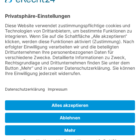
Knoblauch - Allium sativum
Koffein, Schmerzmittel & Medikamente
Körperübung - Meridian Stretching
MRSA-Killerkeime in deutschen Krankenhäusern
NATURHEILKUNDE & PSYCHOTHERAPIE HEUTE
Natürliche Anti-Falten-Wunderwaffe: Hyaluron
Natürliche Apotheke – Heilpflanze Ingwer
Olivenöl - nicht nur ein Lebensmittel
Berufsbild Heilpraktiker
Ausbildung z. Heilpraktiker/in
Therapien und Verfahren
HEILPRAKTIKER
Partner - Marktplatz
Suche
Impressum
Datenschutzerklärung
Heilpraktikerschule