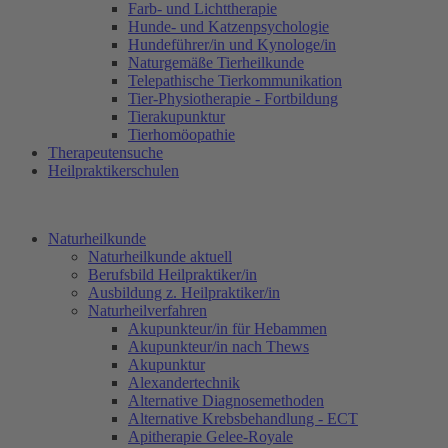
Farb- und Lichttherapie
Hunde- und Katzenpsychologie
Hundeführer/in und Kynologe/in
Naturgemäße Tierheilkunde
Telepathische Tierkommunikation
Tier-Physiotherapie - Fortbildung
Tierakupunktur
Tierhomöopathie
Therapeutensuche
Heilpraktikerschulen
Naturheilkunde
Naturheilkunde aktuell
Berufsbild Heilpraktiker/in
Ausbildung z. Heilpraktiker/in
Naturheilverfahren
Akupunkteur/in für Hebammen
Akupunkteur/in nach Thews
Akupunktur
Alexandertechnik
Alternative Diagnosemethoden
Alternative Krebsbehandlung - ECT
Apitherapie Gelee-Royale