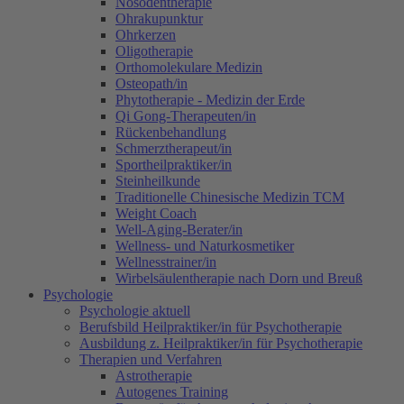
Nosodentherapie
Ohrakupunktur
Ohrkerzen
Oligotherapie
Orthomolekulare Medizin
Osteopath/in
Phytotherapie - Medizin der Erde
Qi Gong-Therapeuten/in
Rückenbehandlung
Schmerztherapeut/in
Sportheilpraktiker/in
Steinheilkunde
Traditionelle Chinesische Medizin TCM
Weight Coach
Well-Aging-Berater/in
Wellness- und Naturkosmetiker
Wellnesstrainer/in
Wirbelsäulentherapie nach Dorn und Breuß
Psychologie
Psychologie aktuell
Berufsbild Heilpraktiker/in für Psychotherapie
Ausbildung z. Heilpraktiker/in für Psychotherapie
Therapien und Verfahren
Astrotherapie
Autogenes Training