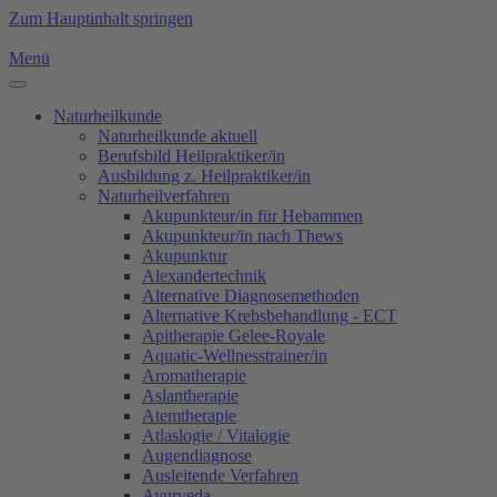
Zum Hauptinhalt springen
Menü
Naturheilkunde
Naturheilkunde aktuell
Berufsbild Heilpraktiker/in
Ausbildung z. Heilpraktiker/in
Naturheilverfahren
Akupunkteur/in für Hebammen
Akupunkteur/in nach Thews
Akupunktur
Alexandertechnik
Alternative Diagnosemethoden
Alternative Krebsbehandlung - ECT
Apitherapie Gelee-Royale
Aquatic-Wellnesstrainer/in
Aromatherapie
Aslantherapie
Atemtherapie
Atlaslogie / Vitalogie
Augendiagnose
Ausleitende Verfahren
Ayurveda