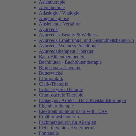
Aslantherapie
Atemtherapie
Atlaslogie / Vitalogie
Augendiagnose
Ausleitende Verfahren
Ayurveda
Ayurveda - Beauty & Wellness
Ayurveda Ernährungs- und Gesundheitsberater/in
Ayurveda Wellness Practitioner
Ayurvedatherapeut / -berater
Bach-Blütentherapeut/in
Bachblüten - Bachblütentherapie
Bioresonanz-Therapie
Butterwickel
Chiropraktik
Clark-Therapie
Colon-Hydro Therapie
Craniosacrale Therapie
Crataegus / Arnika - Herz-Kreislaufstörungen
Eigenharntherapie
Elektroakupunktur nach Voll - EAV
Ernährungsberater/in
Fachtherapeut/in für Allergien
Fiebertherapie - Hyperthermie
Fontanelle