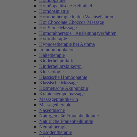
Homöopathie
Homöopathische Heilmittel
Homöosiniatrie
Hormontherapie in den Wechseljahren
Hot Chocolate Choccoa-Massage
Hot Stone Massage
Humoraltherapie - Ausleitungsverfahren
Hydrotherapie
Hypnosetherapie bei Asthma
Immunmodulation
Kältetherapie
Kinderheilpraktik
Kinderheilpraktiker/in
Kinesiologie
Klassische Homöopathie
Klassische Massage
Kosmetische Akupunktur
Kräuterstempelmassage
Massagepraktiker/in
Massagetherapie
Nasendusche
Naturgemäße Frauenheilkunde
Natürliche Frauenheilkunde
Neuraltherapie
Nosodentherapie