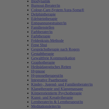
Biodynamik
Burnout-Berater/in
Colour-Care-System Aura-Soma®
Delphintherapie
Edelsteintherapie
Entspannungstrainer/in
Familienstellen
Farbberater/in
Farbtherapie
Feldenkrais-Methode
Feng Shui
Gesprächstherapie nach Rogers
Gestalttherapie
Gewaltfreie Kommunikation
Graphotherapie
Heilpädagogisches Reiten
Hypnose
Hypnosetherapeut/in
Integrative Paartherapie
Kinder-, Jugend- und Familienberater/in
Klangtherapie und Klangmassage
Körperorientierte Psychotherapie
Kunst- und Kreativtherapie
Lernberater/in & Lerntherapeut/in
Meditationsleiter/in