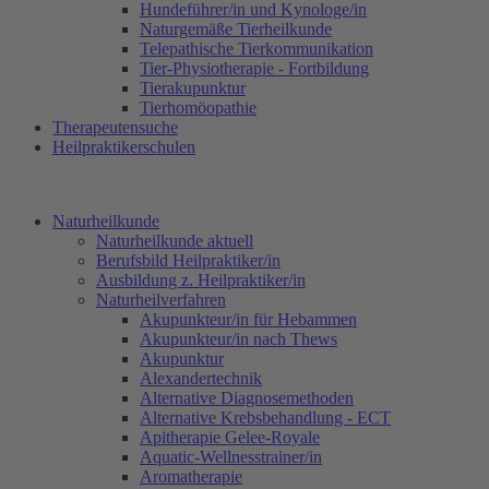
Hundeführer/in und Kynologe/in
Naturgemäße Tierheilkunde
Telepathische Tierkommunikation
Tier-Physiotherapie - Fortbildung
Tierakupunktur
Tierhomöopathie
Therapeutensuche
Heilpraktikerschulen
Naturheilkunde
Naturheilkunde aktuell
Berufsbild Heilpraktiker/in
Ausbildung z. Heilpraktiker/in
Naturheilverfahren
Akupunkteur/in für Hebammen
Akupunkteur/in nach Thews
Akupunktur
Alexandertechnik
Alternative Diagnosemethoden
Alternative Krebsbehandlung - ECT
Apitherapie Gelee-Royale
Aquatic-Wellnesstrainer/in
Aromatherapie