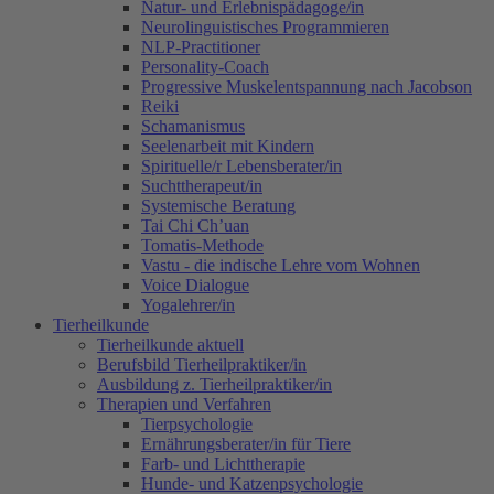
Natur- und Erlebnispädagoge/in
Neurolinguistisches Programmieren
NLP-Practitioner
Personality-Coach
Progressive Muskelentspannung nach Jacobson
Reiki
Schamanismus
Seelenarbeit mit Kindern
Spirituelle/r Lebensberater/in
Suchttherapeut/in
Systemische Beratung
Tai Chi Ch’uan
Tomatis-Methode
Vastu - die indische Lehre vom Wohnen
Voice Dialogue
Yogalehrer/in
Tierheilkunde
Tierheilkunde aktuell
Berufsbild Tierheilpraktiker/in
Ausbildung z. Tierheilpraktiker/in
Therapien und Verfahren
Tierpsychologie
Ernährungsberater/in für Tiere
Farb- und Lichttherapie
Hunde- und Katzenpsychologie