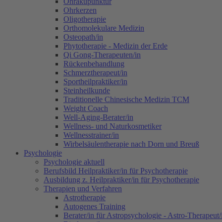
Ohrakupunktur
Ohrkerzen
Oligotherapie
Orthomolekulare Medizin
Osteopath/in
Phytotherapie - Medizin der Erde
Qi Gong-Therapeuten/in
Rückenbehandlung
Schmerztherapeut/in
Sportheilpraktiker/in
Steinheilkunde
Traditionelle Chinesische Medizin TCM
Weight Coach
Well-Aging-Berater/in
Wellness- und Naturkosmetiker
Wellnesstrainer/in
Wirbelsäulentherapie nach Dorn und Breuß
Psychologie
Psychologie aktuell
Berufsbild Heilpraktiker/in für Psychotherapie
Ausbildung z. Heilpraktiker/in für Psychotherapie
Therapien und Verfahren
Astrotherapie
Autogenes Training
Berater/in für Astropsychologie - Astro-Therapeut/