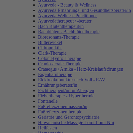
Ayurveda - Beauty & Wellness
Ayurveda Ernährungs- und Gesundheitsberater/in
Ayurveda Wellness Practitioner
Ayurvedatherapeut / -berater
Bach-Blütentherapeut/in
Bachblüten - Bachblütentherapie
Bioresonanz-Therapie
Butterwickel
Chiropraktik
Clark-Therapie
Colon-Hydro Therapie
Craniosacrale Therapie
Crataegus / Arnika - Herz-Kreislaufstörungen
Eigenharntherapie
Elektroakupunktur nach Voll - EAV
Ernährungsberater/in
Fachtherapeut/in für Allergien
Fiebertherapie - Hyperthermie
Fontanelle
Fußreflexzonenmasseur/in
Fußreflexzonentherapie
Geriatrie und Gerontopsychiatrie
Hawaiianische Massage Lomi Lomi Nui
Heilfasten