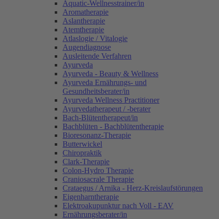
Aquatic-Wellnesstrainer/in
Aromatherapie
Aslantherapie
Atemtherapie
Atlaslogie / Vitalogie
Augendiagnose
Ausleitende Verfahren
Ayurveda
Ayurveda - Beauty & Wellness
Ayurveda Ernährungs- und
Gesundheitsberater/in
Ayurveda Wellness Practitioner
Ayurvedatherapeut / -berater
Bach-Blütentherapeut/in
Bachblüten - Bachblütentherapie
Bioresonanz-Therapie
Butterwickel
Chiropraktik
Clark-Therapie
Colon-Hydro Therapie
Craniosacrale Therapie
Crataegus / Arnika - Herz-Kreislaufstörungen
Eigenharntherapie
Elektroakupunktur nach Voll - EAV
Ernährungsberater/in