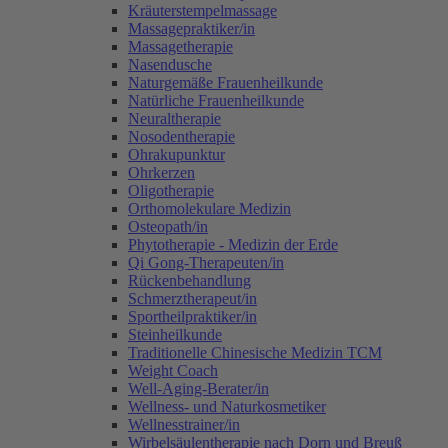
Kräuterstempelmassage
Massagepraktiker/in
Massagetherapie
Nasendusche
Naturgemäße Frauenheilkunde
Natürliche Frauenheilkunde
Neuraltherapie
Nosodentherapie
Ohrakupunktur
Ohrkerzen
Oligotherapie
Orthomolekulare Medizin
Osteopath/in
Phytotherapie - Medizin der Erde
Qi Gong-Therapeuten/in
Rückenbehandlung
Schmerztherapeut/in
Sportheilpraktiker/in
Steinheilkunde
Traditionelle Chinesische Medizin TCM
Weight Coach
Well-Aging-Berater/in
Wellness- und Naturkosmetiker
Wellnesstrainer/in
Wirbelsäulentherapie nach Dorn und Breuß