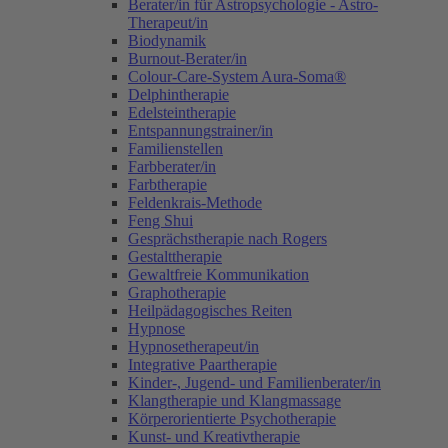
Berater/in für Astropsychologie - Astro-
Therapeut/in
Biodynamik
Burnout-Berater/in
Colour-Care-System Aura-Soma®
Delphintherapie
Edelsteintherapie
Entspannungstrainer/in
Familienstellen
Farbberater/in
Farbtherapie
Feldenkrais-Methode
Feng Shui
Gesprächstherapie nach Rogers
Gestalttherapie
Gewaltfreie Kommunikation
Graphotherapie
Heilpädagogisches Reiten
Hypnose
Hypnosetherapeut/in
Integrative Paartherapie
Kinder-, Jugend- und Familienberater/in
Klangtherapie und Klangmassage
Körperorientierte Psychotherapie
Kunst- und Kreativtherapie