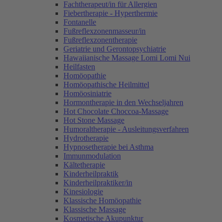
Fachtherapeut/in für Allergien
Fiebertherapie - Hyperthermie
Fontanelle
Fußreflexzonenmasseur/in
Fußreflexzonentherapie
Geriatrie und Gerontopsychiatrie
Hawaiianische Massage Lomi Lomi Nui
Heilfasten
Homöopathie
Homöopathische Heilmittel
Homöosiniatrie
Hormontherapie in den Wechseljahren
Hot Chocolate Choccoa-Massage
Hot Stone Massage
Humoraltherapie - Ausleitungsverfahren
Hydrotherapie
Hypnosetherapie bei Asthma
Immunmodulation
Kältetherapie
Kinderheilpraktik
Kinderheilpraktiker/in
Kinesiologie
Klassische Homöopathie
Klassische Massage
Kosmetische Akupunktur