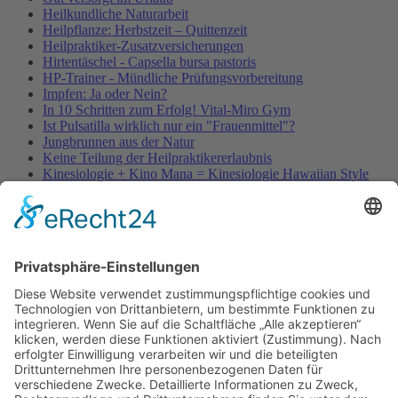
Heilkundliche Naturarbeit
Heilpflanze: Herbstzeit – Quittenzeit
Heilpraktiker-Zusatzversicherungen
Hirtentäschel - Capsella bursa pastoris
HP-Trainer - Mündliche Prüfungsvorbereitung
Impfen: Ja oder Nein?
In 10 Schritten zum Erfolg! Vital-Miro Gym
Ist Pulsatilla wirklich nur ein "Frauenmittel"?
Jungbrunnen aus der Natur
Keine Teilung der Heilpraktikererlaubnis
Kinesiologie + Kino Mana = Kinesiologie Hawaiian Style
Kleinblütige Königskerze - Verbascum thapsus
Kleine Würmer als Wunderheiler
Knoblauch - Allium sativum
Koffein, Schmerzmittel & Medikamente
Körperübung - Meridian Stretching
MRSA-Killerkeime in deutschen Krankenhäusern
NATURHEILKUNDE & PSYCHOTHERAPIE HEUTE
Natürliche Anti-Falten-Wunderwaffe: Hyaluron
Natürliche Apotheke – Heilpflanze Ingwer
Olivenöl - nicht nur ein Lebensmittel