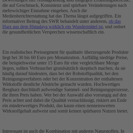
die auf Geschmack, Konsistenz und spürbare Veränderungen nach
mehrwöchiger Einnahme eingehen. Auch die
Medienberichterstattung hat das Thema längst aufgegriffen. Ein
informativer Beitrag des SWR behandelt unter anderem,
ob das
Harz aus dem Himalaya wirklich ein Wundermittel ist
, und ordnet
die gesundheitlichen Versprechen wissenschaftlich ein.
Ein realistisches Preissegment für qualitativ überzeugende Produkte
liegt bei 30 bis 60 Euro pro Monatsration. Auffällig niedrige Preise,
die beispielsweise unter 15 Euro für eine vergleichbare Menge
liegen, sollten Verbraucher grundsätzlich skeptisch machen, da sie
häufig darauf hindeuten, dass bei der Rohstoffqualität, bei den
Reinigungsverfahren oder bei der Konzentration der enthaltenen
Wirkstoffe deutliche Abstriche gemacht wurden. Hochwertiges
Bergharz durchläuft aufwendige Sammel- und Reinigungsprozesse,
die ihren Preis haben. Wer bei der Auswahl also vorrangig auf den
Preis achtet und dabei die Qualität vernachlässigt, riskiert am Ende
ein minderwertiges Produkt, das kaum einen nennenswerten
Wirkstoffgehalt aufweist und somit keinen spürbaren Nutzen bietet.
Interessant ist auch die Kombination mit anderen Naturstoffen. In