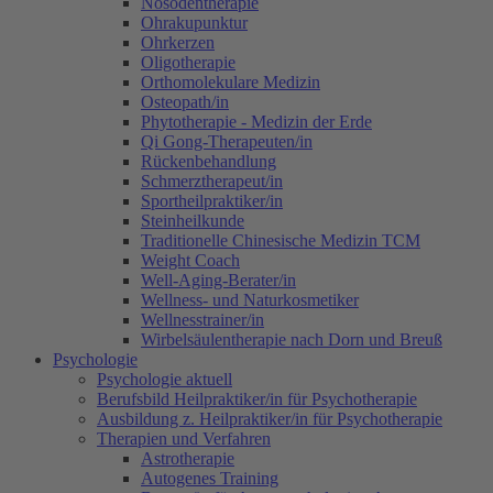
Nosodentherapie
Ohrakupunktur
Ohrkerzen
Oligotherapie
Orthomolekulare Medizin
Osteopath/in
Phytotherapie - Medizin der Erde
Qi Gong-Therapeuten/in
Rückenbehandlung
Schmerztherapeut/in
Sportheilpraktiker/in
Steinheilkunde
Traditionelle Chinesische Medizin TCM
Weight Coach
Well-Aging-Berater/in
Wellness- und Naturkosmetiker
Wellnesstrainer/in
Wirbelsäulentherapie nach Dorn und Breuß
Psychologie
Psychologie aktuell
Berufsbild Heilpraktiker/in für Psychotherapie
Ausbildung z. Heilpraktiker/in für Psychotherapie
Therapien und Verfahren
Astrotherapie
Autogenes Training