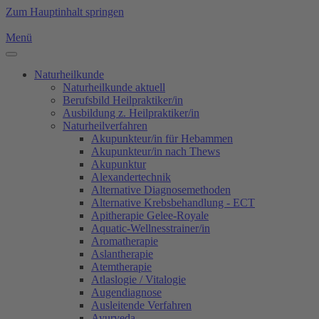
Zum Hauptinhalt springen
Menü
Naturheilkunde
Naturheilkunde aktuell
Berufsbild Heilpraktiker/in
Ausbildung z. Heilpraktiker/in
Naturheilverfahren
Akupunkteur/in für Hebammen
Akupunkteur/in nach Thews
Akupunktur
Alexandertechnik
Alternative Diagnosemethoden
Alternative Krebsbehandlung - ECT
Apitherapie Gelee-Royale
Aquatic-Wellnesstrainer/in
Aromatherapie
Aslantherapie
Atemtherapie
Atlaslogie / Vitalogie
Augendiagnose
Ausleitende Verfahren
Ayurveda