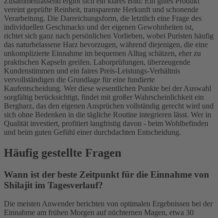
Zusammenfassend ergibt sich ein klares Bild: Ein gutes Produkt
vereint geprüfte Reinheit, transparente Herkunft und schonende
Verarbeitung. Die Darreichungsform, die letztlich eine Frage des
individuellen Geschmacks und der eigenen Gewohnheiten ist,
richtet sich ganz nach persönlichen Vorlieben, wobei Puristen häufig
das naturbelassene Harz bevorzugen, während diejenigen, die eine
unkomplizierte Einnahme im bequemen Alltag schätzen, eher zu
praktischen Kapseln greifen. Laborprüfungen, überzeugende
Kundenstimmen und ein faires Preis-Leistungs-Verhältnis
vervollständigen die Grundlage für eine fundierte
Kaufentscheidung. Wer diese wesentlichen Punkte bei der Auswahl
sorgfältig berücksichtigt, findet mit großer Wahrscheinlichkeit ein
Bergharz, das den eigenen Ansprüchen vollständig gerecht wird und
sich ohne Bedenken in die tägliche Routine integrieren lässt. Wer in
Qualität investiert, profitiert langfristig davon - beim Wohlbefinden
und beim guten Gefühl einer durchdachten Entscheidung.
Häufig gestellte Fragen
Wann ist der beste Zeitpunkt für die Einnahme von
Shilajit im Tagesverlauf?
Die meisten Anwender berichten von optimalen Ergebnissen bei der
Einnahme am frühen Morgen auf nüchternen Magen, etwa 30