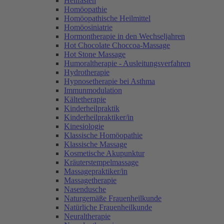
Heilfasten
Homöopathie
Homöopathische Heilmittel
Homöosiniatrie
Hormontherapie in den Wechseljahren
Hot Chocolate Choccoa-Massage
Hot Stone Massage
Humoraltherapie - Ausleitungsverfahren
Hydrotherapie
Hypnosetherapie bei Asthma
Immunmodulation
Kältetherapie
Kinderheilpraktik
Kinderheilpraktiker/in
Kinesiologie
Klassische Homöopathie
Klassische Massage
Kosmetische Akupunktur
Kräuterstempelmassage
Massagepraktiker/in
Massagetherapie
Nasendusche
Naturgemäße Frauenheilkunde
Natürliche Frauenheilkunde
Neuraltherapie