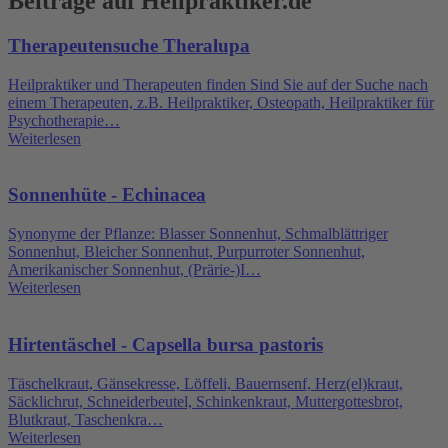
Beiträge auf Heilpraktiker.de
Therapeutensuche Theralupa
Heilpraktiker und Therapeuten finden Sind Sie auf der Suche nach
einem Therapeuten, z.B. Heilpraktiker, Osteopath, Heilpraktiker für
Psychotherapie…
Weiterlesen
Sonnenhüte - Echinacea
Synonyme der Pflanze: Blasser Sonnenhut, Schmalblättriger
Sonnenhut, Bleicher Sonnenhut, Purpurroter Sonnenhut,
Amerikanischer Sonnenhut, (Prärie-)I…
Weiterlesen
Hirtentäschel - Capsella bursa pastoris
Täschelkraut, Gänsekresse, Löffeli, Bauernsenf, Herz(el)kraut,
Säcklichrut, Schneiderbeutel, Schinkenkraut, Muttergottesbrot,
Blutkraut, Taschenkra…
Weiterlesen