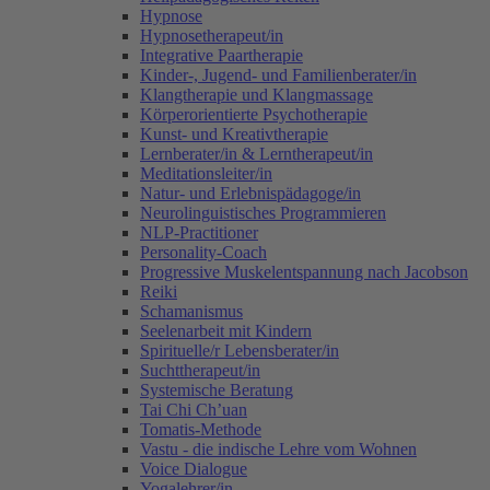
Hypnose
Hypnosetherapeut/in
Integrative Paartherapie
Kinder-, Jugend- und Familienberater/in
Klangtherapie und Klangmassage
Körperorientierte Psychotherapie
Kunst- und Kreativtherapie
Lernberater/in & Lerntherapeut/in
Meditationsleiter/in
Natur- und Erlebnispädagoge/in
Neurolinguistisches Programmieren
NLP-Practitioner
Personality-Coach
Progressive Muskelentspannung nach Jacobson
Reiki
Schamanismus
Seelenarbeit mit Kindern
Spirituelle/r Lebensberater/in
Suchttherapeut/in
Systemische Beratung
Tai Chi Ch’uan
Tomatis-Methode
Vastu - die indische Lehre vom Wohnen
Voice Dialogue
Yogalehrer/in