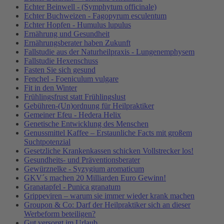
Echter Beinwell - (Symphytum officinale)
Echter Buchweizen - Fagopyrum esculentum
Echter Hopfen - Humulus lupulus
Ernährung und Gesundheit
Ernährungsberater haben Zukunft
Fallstudie aus der Naturheilpraxis - Lungenemphysem
Fallstudie Hexenschuss
Fasten Sie sich gesund
Fenchel - Foeniculum vulgare
Fit in den Winter
Frühlingsfrust statt Frühlingslust
Gebühren-(Un)ordnung für Heilpraktiker
Gemeiner Efeu - Hedera Helix
Genetische Entwicklung des Menschen
Genussmittel Kaffee – Erstaunliche Facts mit großem
Suchtpotenzial
Gesetzliche Krankenkassen schicken Vollstrecker los!
Gesundheits- und Präventionsberater
Gewürznelke - Syzygium aromaticum
GKV´s machen 20 Milliarden Euro Gewinn!
Granatapfel - Punica granatum
Grippeviren – warum sie immer wieder krank machen
Groupon & Co: Darf der Heilpraktiker sich an dieser
Werbeform beteiligen?
Gut versorgt im Urlaub