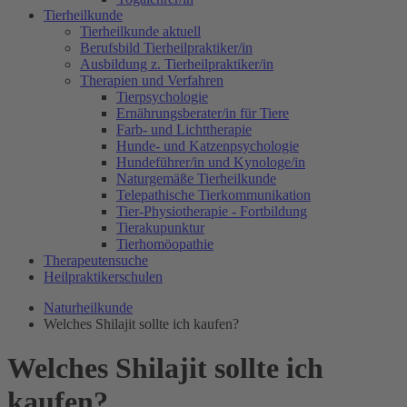
Tierheilkunde
Tierheilkunde aktuell
Berufsbild Tierheilpraktiker/in
Ausbildung z. Tierheilpraktiker/in
Therapien und Verfahren
Tierpsychologie
Ernährungsberater/in für Tiere
Farb- und Lichttherapie
Hunde- und Katzenpsychologie
Hundeführer/in und Kynologe/in
Naturgemäße Tierheilkunde
Telepathische Tierkommunikation
Tier-Physiotherapie - Fortbildung
Tierakupunktur
Tierhomöopathie
Therapeutensuche
Heilpraktikerschulen
Naturheilkunde
Welches Shilajit sollte ich kaufen?
Welches Shilajit sollte ich
kaufen?