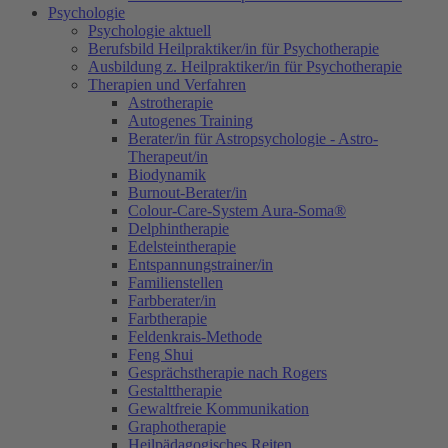
Psychologie
Psychologie aktuell
Berufsbild Heilpraktiker/in für Psychotherapie
Ausbildung z. Heilpraktiker/in für Psychotherapie
Therapien und Verfahren
Astrotherapie
Autogenes Training
Berater/in für Astropsychologie - Astro-
Therapeut/in
Biodynamik
Burnout-Berater/in
Colour-Care-System Aura-Soma®
Delphintherapie
Edelsteintherapie
Entspannungstrainer/in
Familienstellen
Farbberater/in
Farbtherapie
Feldenkrais-Methode
Feng Shui
Gesprächstherapie nach Rogers
Gestalttherapie
Gewaltfreie Kommunikation
Graphotherapie
Heilpädagogisches Reiten