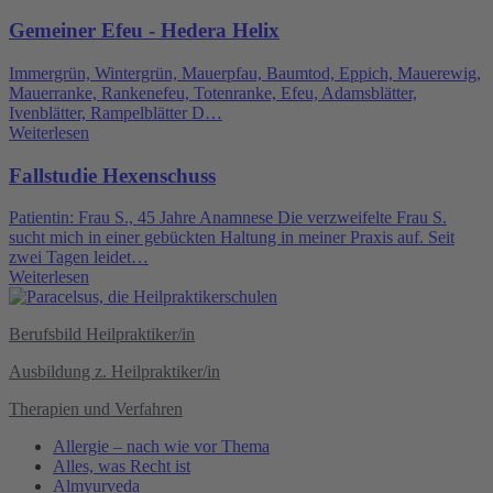
Gemeiner Efeu - Hedera Helix
Immergrün, Wintergrün, Mauerpfau, Baumtod, Eppich, Mauerewig,
Mauerranke, Rankenefeu, Totenranke, Efeu, Adamsblätter,
Ivenblätter, Rampelblätter D…
Weiterlesen
Fallstudie Hexenschuss
Patientin: Frau S., 45 Jahre Anamnese Die verzweifelte Frau S.
sucht mich in einer gebückten Haltung in meiner Praxis auf. Seit
zwei Tagen leidet…
Weiterlesen
Berufsbild Heilpraktiker/in
Ausbildung z. Heilpraktiker/in
Therapien und Verfahren
Allergie – nach wie vor Thema
Alles, was Recht ist
Almyurveda