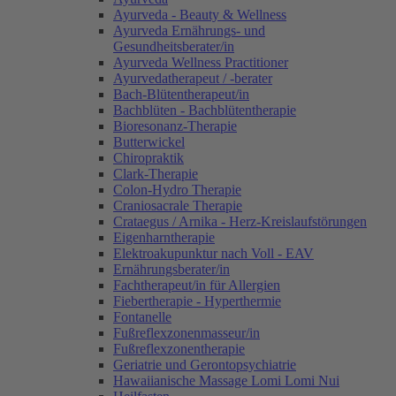
Ayurveda - Beauty & Wellness
Ayurveda Ernährungs- und
Gesundheitsberater/in
Ayurveda Wellness Practitioner
Ayurvedatherapeut / -berater
Bach-Blütentherapeut/in
Bachblüten - Bachblütentherapie
Bioresonanz-Therapie
Butterwickel
Chiropraktik
Clark-Therapie
Colon-Hydro Therapie
Craniosacrale Therapie
Crataegus / Arnika - Herz-Kreislaufstörungen
Eigenharntherapie
Elektroakupunktur nach Voll - EAV
Ernährungsberater/in
Fachtherapeut/in für Allergien
Fiebertherapie - Hyperthermie
Fontanelle
Fußreflexzonenmasseur/in
Fußreflexzonentherapie
Geriatrie und Gerontopsychiatrie
Hawaiianische Massage Lomi Lomi Nui