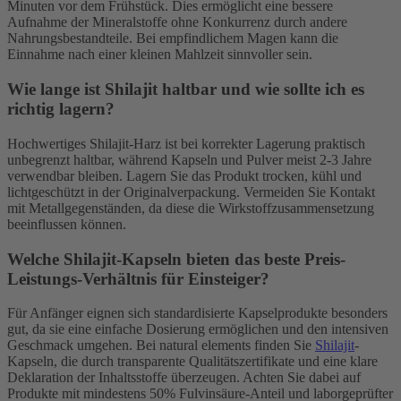
Minuten vor dem Frühstück. Dies ermöglicht eine bessere
Aufnahme der Mineralstoffe ohne Konkurrenz durch andere
Nahrungsbestandteile. Bei empfindlichem Magen kann die
Einnahme nach einer kleinen Mahlzeit sinnvoller sein.
Wie lange ist Shilajit haltbar und wie sollte ich es
richtig lagern?
Hochwertiges Shilajit-Harz ist bei korrekter Lagerung praktisch
unbegrenzt haltbar, während Kapseln und Pulver meist 2-3 Jahre
verwendbar bleiben. Lagern Sie das Produkt trocken, kühl und
lichtgeschützt in der Originalverpackung. Vermeiden Sie Kontakt
mit Metallgegenständen, da diese die Wirkstoffzusammensetzung
beeinflussen können.
Welche Shilajit-Kapseln bieten das beste Preis-
Leistungs-Verhältnis für Einsteiger?
Für Anfänger eignen sich standardisierte Kapselprodukte besonders
gut, da sie eine einfache Dosierung ermöglichen und den intensiven
Geschmack umgehen. Bei natural elements finden Sie
Shilajit
-
Kapseln, die durch transparente Qualitätszertifikate und eine klare
Deklaration der Inhaltsstoffe überzeugen. Achten Sie dabei auf
Produkte mit mindestens 50% Fulvinsäure-Anteil und laborgeprüfter