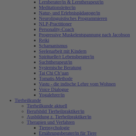
Lernberater/in & Lerntherapeut/in
Meditationsleiter/in
Natur- und Erlebnispädagoge/in
Neurolinguistisches Programmieren
NLP-Practitioner
Personality-Coach
Progressive Muskelentspannung nach Jacobson
Reiki
Schamanismus
Seelenarbeit mit Kindern
Spirituelle/r Lebensberater/in
Suchttherapeut/in
Systemische Beratung
Tai Chi Ch’uan
Tomatis-Methode
Vastu - die indische Lehre vom Wohnen
Voice Dialogue
Yogalehrer/in
Tierheilkunde
Tierheilkunde aktuell
Berufsbild Tierheilpraktiker/in
Ausbildung z. Tierheilpraktiker/in
Therapien und Verfahren
Tierpsychologie
Ernährungsberater/in für Tiere