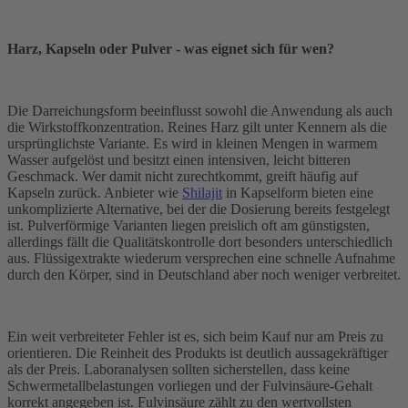
Harz, Kapseln oder Pulver - was eignet sich für wen?
Die Darreichungsform beeinflusst sowohl die Anwendung als auch
die Wirkstoffkonzentration. Reines Harz gilt unter Kennern als die
ursprünglichste Variante. Es wird in kleinen Mengen in warmem
Wasser aufgelöst und besitzt einen intensiven, leicht bitteren
Geschmack. Wer damit nicht zurechtkommt, greift häufig auf
Kapseln zurück. Anbieter wie
Shilajit
in Kapselform bieten eine
unkomplizierte Alternative, bei der die Dosierung bereits festgelegt
ist. Pulverförmige Varianten liegen preislich oft am günstigsten,
allerdings fällt die Qualitätskontrolle dort besonders unterschiedlich
aus. Flüssigextrakte wiederum versprechen eine schnelle Aufnahme
durch den Körper, sind in Deutschland aber noch weniger verbreitet.
Ein weit verbreiteter Fehler ist es, sich beim Kauf nur am Preis zu
orientieren. Die Reinheit des Produkts ist deutlich aussagekräftiger
als der Preis. Laboranalysen sollten sicherstellen, dass keine
Schwermetallbelastungen vorliegen und der Fulvinsäure-Gehalt
korrekt angegeben ist. Fulvinsäure zählt zu den wertvollsten