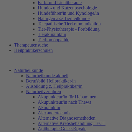
Farb- und Lichttherapie
Hunde- und Katzenpsychologie
Hundeführer/in und Kynologe/in
Naturgemäße Tierheilkunde
Telepathische Tierkommunikation
Tier-Physiotherapie - Fortbildung
Tierakupunktur
Tierhomöopathie
Therapeutensuche
Heilpraktikerschulen
Naturheilkunde
Naturheilkunde aktuell
Berufsbild Heilpraktiker/in
Ausbildung z. Heilpraktiker/in
Naturheilverfahren
Akupunkteur/in für Hebammen
Akupunkteur/in nach Thews
Akupunktur
Alexandertechnik
Alternative Diagnosemethoden
Alternative Krebsbehandlung - ECT
Apitherapie Gelee-Royale