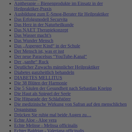
Apitherapie – Bienenprodukte im Einsatz in der
Heilpraktiker-Praxis
Ausbildung zum E-Smog-Berater für Heilpraktiker
Das Erfolgsmodell Securvita
Das Herz in der Naturheilkunde
Das NAET Therapiekonzept
Das Wasser macht’s
Das Wunder Mensch
Das „Asperger Kind“ in der Schule
Der Mensch ist, was er isst
Der neue Paracelsus “YouTube-Kanal“
Der „sanfte“ Ruck
Deutlicher Zuwachs männlicher Heilpraktiker
Diabetes ganzheitlich behandeln
DIABETES MELLITUS
Die 38 Blüten der Harmonie
Die 5 Säulen der Gesundheit nach Sebastian Kneipp
Die Haut als Spiegel der Seele
Die Hitparade der Schlafstörer
Die medizinische Wirkung von Safran auf den menschlichen
Organismus
Drücken Sie ruhig mal beide Augen zu…
Echte Aloe - Aloe vera
Echte Melisse - Melissa officinalis
Echter Baldrian - Valeriana officinalis