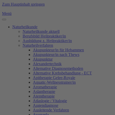
Zum Hauptinhalt springen
Menü
Naturheilkunde
Naturheilkunde aktuell
Berufsbild Heilpraktiker/in
Ausbildung z. Heilpraktiker/in
Naturheilverfahren
Akupunkteur/in für Hebammen
Akupunkteur/in nach Thews
Akupunktur
Alexandertechnik
Alternative Diagnosemethoden
Alternative Krebsbehandlung - ECT
Apitherapie Gelee-Royale
Aquatic-Wellnesstrainer/in
Aromatherapie
Aslantherapie
Atemtherapie
Atlaslogie / Vitalogie
Augendiagnose
Ausleitende Verfahren
Ayurveda