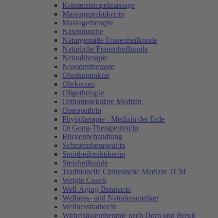
Kräuterstempelmassage
Massagepraktiker/in
Massagetherapie
Nasendusche
Naturgemäße Frauenheilkunde
Natürliche Frauenheilkunde
Neuraltherapie
Nosodentherapie
Ohrakupunktur
Ohrkerzen
Oligotherapie
Orthomolekulare Medizin
Osteopath/in
Phytotherapie - Medizin der Erde
Qi Gong-Therapeuten/in
Rückenbehandlung
Schmerztherapeut/in
Sportheilpraktiker/in
Steinheilkunde
Traditionelle Chinesische Medizin TCM
Weight Coach
Well-Aging-Berater/in
Wellness- und Naturkosmetiker
Wellnesstrainer/in
Wirbelsäulentherapie nach Dorn und Breuß