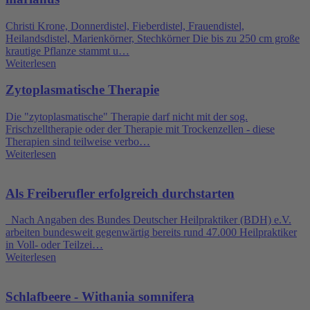
Christi Krone, Donnerdistel, Fieberdistel, Frauendistel,
Heilandsdistel, Marienkörner, Stechkörner Die bis zu 250 cm große
krautige Pflanze stammt u…
Weiterlesen
Zytoplasmatische Therapie
Die "zytoplasmatische" Therapie darf nicht mit der sog.
Frischzelltherapie oder der Therapie mit Trockenzellen - diese
Therapien sind teilweise verbo…
Weiterlesen
Als Freiberufler erfolgreich durchstarten
Nach Angaben des Bundes Deutscher Heilpraktiker (BDH) e.V.
arbeiten bundesweit gegenwärtig bereits rund 47.000 Heilpraktiker
in Voll- oder Teilzei…
Weiterlesen
Schlafbeere - Withania somnifera