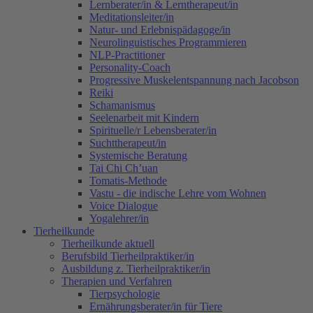
Lernberater/in & Lerntherapeut/in
Meditationsleiter/in
Natur- und Erlebnispädagoge/in
Neurolinguistisches Programmieren
NLP-Practitioner
Personality-Coach
Progressive Muskelentspannung nach Jacobson
Reiki
Schamanismus
Seelenarbeit mit Kindern
Spirituelle/r Lebensberater/in
Suchttherapeut/in
Systemische Beratung
Tai Chi Ch’uan
Tomatis-Methode
Vastu - die indische Lehre vom Wohnen
Voice Dialogue
Yogalehrer/in
Tierheilkunde
Tierheilkunde aktuell
Berufsbild Tierheilpraktiker/in
Ausbildung z. Tierheilpraktiker/in
Therapien und Verfahren
Tierpsychologie
Ernährungsberater/in für Tiere