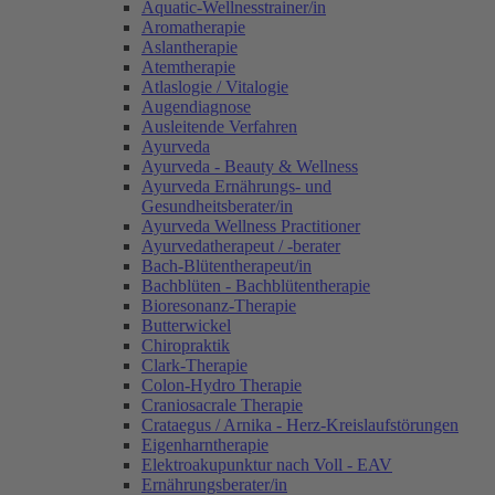
Aquatic-Wellnesstrainer/in
Aromatherapie
Aslantherapie
Atemtherapie
Atlaslogie / Vitalogie
Augendiagnose
Ausleitende Verfahren
Ayurveda
Ayurveda - Beauty & Wellness
Ayurveda Ernährungs- und
Gesundheitsberater/in
Ayurveda Wellness Practitioner
Ayurvedatherapeut / -berater
Bach-Blütentherapeut/in
Bachblüten - Bachblütentherapie
Bioresonanz-Therapie
Butterwickel
Chiropraktik
Clark-Therapie
Colon-Hydro Therapie
Craniosacrale Therapie
Crataegus / Arnika - Herz-Kreislaufstörungen
Eigenharntherapie
Elektroakupunktur nach Voll - EAV
Ernährungsberater/in