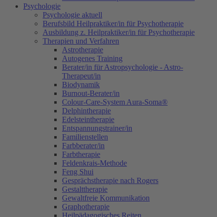
Psychologie
Psychologie aktuell
Berufsbild Heilpraktiker/in für Psychotherapie
Ausbildung z. Heilpraktiker/in für Psychotherapie
Therapien und Verfahren
Astrotherapie
Autogenes Training
Berater/in für Astropsychologie - Astro-
Therapeut/in
Biodynamik
Burnout-Berater/in
Colour-Care-System Aura-Soma®
Delphintherapie
Edelsteintherapie
Entspannungstrainer/in
Familienstellen
Farbberater/in
Farbtherapie
Feldenkrais-Methode
Feng Shui
Gesprächstherapie nach Rogers
Gestalttherapie
Gewaltfreie Kommunikation
Graphotherapie
Heilpädagogisches Reiten