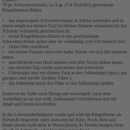
70 gr. Schweineschmalz, ca. 6 gr. (7-8 Teelöffel) getrocknete
Ringelblumen-Blüten
• das abgewogene Schweineschmalz in Stücke schneiden und in
einem möglichst kleinen Topf bei kleiner Flamme schmelzen bis das
Schmalz vollständig geschmolzen ist.
• soviel Ringelblumen-Blüten in das geschmolzene
Schweineschmalz geben dass sie vollständig vom Fett bedeckt sind.
• Dabei öfter umrühren.
• bei kleiner Flamme etwa eine halbe Stunde vor sich hin simmern
lassen.
• anschließend vom Herd nehmen und über Nacht ziehen lassen.
• am nächsten Tag wieder aufwärmen und schmelzen
• Filterpapier oder ein dünnes Tuch in den Salbentiegel legen ( gut
geeignet sind hierfür Teefilter-Tüten ).
• das Salbenfett durch den Filter in den Salbentiegel gießen
Zuerst ist die Salbe noch flüssig und sonnengelb, nach dem
Auskühlen ist sie fast weiß. Salbentiegel verschliessen und mit
Inhalt und Datum beschriften .
In der Lebensmittelindustrie wurde und wird die Ringelblume als
Farbstoff eingesetzt, unter ande-rem bei Käse, Fisch, Reis und
Butter (heute nicht mehr in Deutschland). In Teemischungen dient