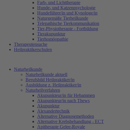
Farb- und Lichttherapie
Hunde- und Katzenpsychologie
Hundeführer/in und Kynologe/in
Naturgemäße Tierheilkunde
Telepathische Tierkommunikation
Tier-Physiotherapie - Fortbildung
Tierakupunktur
Tierhomöopathie
Therapeutensuche
Heilpraktikerschulen
Naturheilkunde
Naturheilkunde aktuell
Berufsbild Heilpraktiker/in
Ausbildung z. Heilpraktiker/in
Naturheilverfahren
Akupunkteur/in für Hebammen
Akupunkteur/in nach Thews
Akupunktur
Alexandertechnik
Alternative Diagnosemethoden
Alternative Krebsbehandlung - ECT
Apitherapie Gelee-Royale