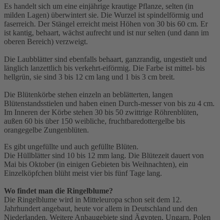
Es handelt sich um eine einjährige krautige Pflanze, selten (in
milden Lagen) überwintert sie. Die Wurzel ist spindelförmig und
faserreich. Der Stängel erreicht meist Höhen von 30 bis 60 cm. Er
ist kantig, behaart, wächst aufrecht und ist nur selten (und dann im
oberen Bereich) verzweigt.
Die Laubblätter sind ebenfalls behaart, ganzrandig, ungestielt und
länglich lanzettlich bis verkehrt-eiförmig. Die Farbe ist mittel- bis
hellgrün, sie sind 3 bis 12 cm lang und 1 bis 3 cm breit.
Die Blütenkörbe stehen einzeln an beblätterten, langen
Blütenstandsstielen und haben einen Durch-messer von bis zu 4 cm.
Im Inneren der Körbe stehen 30 bis 50 zwittrige Röhrenblüten,
außen 60 bis über 150 weibliche, fruchtbaredottergelbe bis
orangegelbe Zungenblüten.
Es gibt ungefüllte und auch gefüllte Blüten.
Die Hüllblätter sind 10 bis 12 mm lang. Die Blütezeit dauert von
Mai bis Oktober (in einigen Gebieten bis Weihnachten), ein
Einzelköpfchen blüht meist vier bis fünf Tage lang.
Wo findet man die Ringelblume?
Die Ringelblume wird in Mitteleuropa schon seit dem 12.
Jahrhundert angebaut, heute vor allem in Deutschland und den
Niederlanden. Weitere Anbaugebiete sind Ägypten, Ungarn, Polen