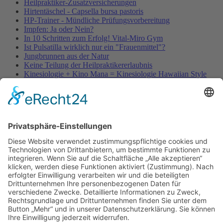
Heilpraktiker-Zusatzversicherungen
Hirtentäschel - Capsella bursa pastoris
HP-Trainer - Mündliche Prüfungsvorbereitung
Impfen: Ja oder Nein?
In 10 Schritten zum Erfolg! Vital-Miro Gym
Ist Pulsatilla wirklich nur ein "Frauenmittel"?
Jungbrunnen aus der Natur
Keine Teilung der Heilpraktikererlaubnis
Kinesiologie + Kino Mana = Kinesiologie Hawaiian Style
Kleinblütige Königskerze - Verbascum thapsus
Kleine Würmer als Wunderheiler
Knoblauch - Allium sativum
Koffein, Schmerzmittel & Medikamente
Körperübung - Meridian Stretching
MRSA-Killerkeime in deutschen Krankenhäusern
NATURHEILKUNDE & PSYCHOTHERAPIE HEUTE
Natürliche Anti-Falten-Wunderwaffe: Hyaluron
Natürliche Apotheke – Heilpflanze Ingwer
Olivenöl - nicht nur ein Lebensmittel
Berufsbild Heilpraktiker