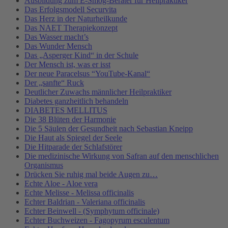
Ausbildung zum E-Smog-Berater für Heilpraktiker
Das Erfolgsmodell Securvita
Das Herz in der Naturheilkunde
Das NAET Therapiekonzept
Das Wasser macht’s
Das Wunder Mensch
Das „Asperger Kind“ in der Schule
Der Mensch ist, was er isst
Der neue Paracelsus “YouTube-Kanal“
Der „sanfte“ Ruck
Deutlicher Zuwachs männlicher Heilpraktiker
Diabetes ganzheitlich behandeln
DIABETES MELLITUS
Die 38 Blüten der Harmonie
Die 5 Säulen der Gesundheit nach Sebastian Kneipp
Die Haut als Spiegel der Seele
Die Hitparade der Schlafstörer
Die medizinische Wirkung von Safran auf den menschlichen
Organismus
Drücken Sie ruhig mal beide Augen zu…
Echte Aloe - Aloe vera
Echte Melisse - Melissa officinalis
Echter Baldrian - Valeriana officinalis
Echter Beinwell - (Symphytum officinale)
Echter Buchweizen - Fagopyrum esculentum