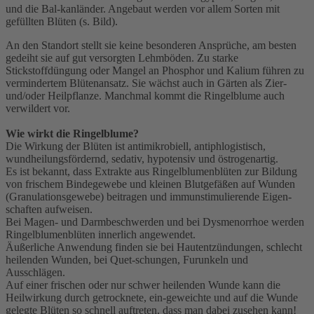
und die Bal-kanländer. Angebaut werden vor allem Sorten mit
gefüllten Blüten (s. Bild).
An den Standort stellt sie keine besonderen Ansprüche, am besten
gedeiht sie auf gut versorgten Lehmböden. Zu starke
Stickstoffdüngung oder Mangel an Phosphor und Kalium führen zu
vermindertem Blütenansatz. Sie wächst auch in Gärten als Zier-
und/oder Heilpflanze. Manchmal kommt die Ringelblume auch
verwildert vor.
Wie wirkt die Ringelblume?
Die Wirkung der Blüten ist antimikrobiell, antiphlogistisch,
wundheilungsfördernd, sedativ, hypotensiv und östrogenartig.
Es ist bekannt, dass Extrakte aus Ringelblumenblüten zur Bildung
von frischem Bindegewebe und kleinen Blutgefäßen auf Wunden
(Granulationsgewebe) beitragen und immunstimulierende Eigen-
schaften aufweisen.
Bei Magen- und Darmbeschwerden und bei Dysmenorrhoe werden
Ringelblumenblüten innerlich angewendet.
Äußerliche Anwendung finden sie bei Hautentzündungen, schlecht
heilenden Wunden, bei Quet-schungen, Furunkeln und
Ausschlägen.
Auf einer frischen oder nur schwer heilenden Wunde kann die
Heilwirkung durch getrocknete, ein-geweichte und auf die Wunde
gelegte Blüten so schnell auftreten, dass man dabei zusehen kann!