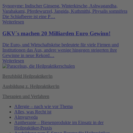
Synonyme: Indischer Ginseng, Winterkirsche, Ashwagandha,
Varahakami, Pferdewurzel, Jangida, Kuthmithi, Physalis somnifera
Die Schlafbeere ist eine P…
Weiterlesen
GKV´s machen 20 Milliarden Euro Gewinn!
Die Euro- und Wirtschaftskrise bedeutete für viele Firmen und
Institutionen das Aus, andere wenige hingegen steigerten ihre
Gewinne in neue Rekord…
Weiterlesen
Berufsbild Heilpraktiker/in
Ausbildung z. Heilpraktiker/in
Therapien und Verfahren
Allergie – nach wie vor Thema
Alles, was Recht ist
Almyurveda
Apitherapie – Bienenprodukte im Einsatz in der
Heilpraktiker-Praxis