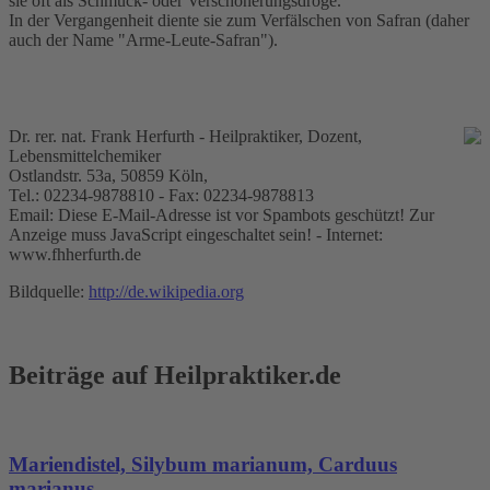
sie oft als Schmuck- oder Verschönerungsdroge.
In der Vergangenheit diente sie zum Verfälschen von Safran (daher
auch der Name "Arme-Leute-Safran").
Dr. rer. nat. Frank Herfurth - Heilpraktiker, Dozent,
Lebensmittelchemiker
Ostlandstr. 53a, 50859 Köln,
Tel.: 02234-9878810 - Fax: 02234-9878813
Email:
Diese E-Mail-Adresse ist vor Spambots geschützt! Zur
Anzeige muss JavaScript eingeschaltet sein!
- Internet:
www.fhherfurth.de
Bildquelle:
http://de.wikipedia.org
Beiträge auf Heilpraktiker.de
Mariendistel, Silybum marianum, Carduus
marianus