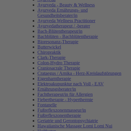
Ayurveda - Beauty & Wellness
Ayurveda Ernährungs- und
Gesundheitsberater/in
Ayurveda Wellness Practitioner
Ayurvedatherapeut / -berater
Bach-Blütentherapeut/in
Bachblüten - Bachblütentherapie
Bioresonanz-Therapie
Butterwickel
Chiropraktik
Clark-Therapie
Colon-Hydro Therapie
Craniosacrale Therapie
Crataegus / Arnika - Herz-Kreislaufstörungen
Eigenharntherapie
Elektroakupunktur nach Voll - EAV
Ernährungsberater/in
Fachtherapeut/in für Allergien
Fiebertherapie - Hyperthermie
Fontanelle
Fußreflexzonenmasseur/in
Fußreflexzonentherapie
Geriatrie und Gerontopsychiatrie
Hawaiianische Massage Lomi Lomi Nui