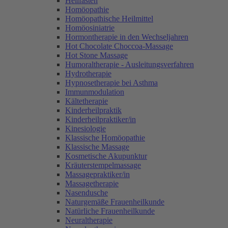
Heilfasten
Homöopathie
Homöopathische Heilmittel
Homöosiniatrie
Hormontherapie in den Wechseljahren
Hot Chocolate Choccoa-Massage
Hot Stone Massage
Humoraltherapie - Ausleitungsverfahren
Hydrotherapie
Hypnosetherapie bei Asthma
Immunmodulation
Kältetherapie
Kinderheilpraktik
Kinderheilpraktiker/in
Kinesiologie
Klassische Homöopathie
Klassische Massage
Kosmetische Akupunktur
Kräuterstempelmassage
Massagepraktiker/in
Massagetherapie
Nasendusche
Naturgemäße Frauenheilkunde
Natürliche Frauenheilkunde
Neuraltherapie