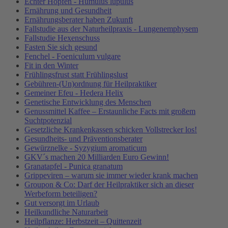
Echter Hopfen - Humulus lupulus
Ernährung und Gesundheit
Ernährungsberater haben Zukunft
Fallstudie aus der Naturheilpraxis - Lungenemphysem
Fallstudie Hexenschuss
Fasten Sie sich gesund
Fenchel - Foeniculum vulgare
Fit in den Winter
Frühlingsfrust statt Frühlingslust
Gebühren-(Un)ordnung für Heilpraktiker
Gemeiner Efeu - Hedera Helix
Genetische Entwicklung des Menschen
Genussmittel Kaffee – Erstaunliche Facts mit großem
Suchtpotenzial
Gesetzliche Krankenkassen schicken Vollstrecker los!
Gesundheits- und Präventionsberater
Gewürznelke - Syzygium aromaticum
GKV´s machen 20 Milliarden Euro Gewinn!
Granatapfel - Punica granatum
Grippeviren – warum sie immer wieder krank machen
Groupon & Co: Darf der Heilpraktiker sich an dieser
Werbeform beteiligen?
Gut versorgt im Urlaub
Heilkundliche Naturarbeit
Heilpflanze: Herbstzeit – Quittenzeit