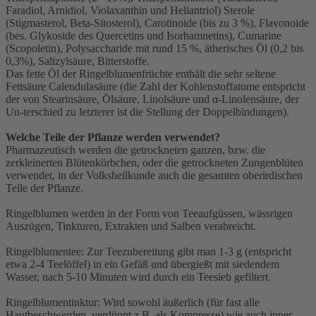
Faradiol, Arnidiol, Violaxanthin und Heliantriol) Sterole
(Stigmasterol, Beta-Sitosterol), Carotinoide (bis zu 3 %), Flavonoide
(bes. Glykoside des Quercetins und Isorhamnetins), Cumarine
(Scopoletin), Polysaccharide mit rund 15 %, ätherisches Öl (0,2 bis
0,3%), Salizylsäure, Bitterstoffe.
Das fette Öl der Ringelblumenfrüchte enthält die sehr seltene
Fettsäure Calendulasäure (die Zahl der Kohlenstoffatome entspricht
der von Stearinsäure, Ölsäure, Linolsäure und α-Linolensäure, der
Un-terschied zu letzterer ist die Stellung der Doppelbindungen).
Welche Teile der Pflanze werden verwendet?
Pharmazeutisch werden die getrockneten ganzen, bzw. die
zerkleinerten Blütenkörbchen, oder die getrockneten Zungenblüten
verwendet, in der Volksheilkunde auch die gesamten oberirdischen
Teile der Pflanze.
Ringelblumen werden in der Form von Teeaufgüssen, wässrigen
Auszügen, Tinkturen, Extrakten und Salben verabreicht.
Ringelblumentee: Zur Teezubereitung gibt man 1-3 g (entspricht
etwa 2-4 Teelöffel) in ein Gefäß und übergießt mit siedendem
Wasser, nach 5-10 Minuten wird durch ein Teesieb gefiltert.
Ringelblumentinktur: Wird sowohl äußerlich (für fast alle
Hautbeschwerden, verdünnt z.B. als Kompresse) wie auch inner-