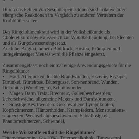
Durch das Fehlen von Sesquiterpenlactonen sind irritative oder
allergische Reaktionen im Vergleich zu anderen Vertretern der
Korbblütler selten.
Das Ringelblumenkraut wird in der Volksheilkunde als
Choleretikum sowie äusserlich zur Wundbe-handlung, bei Flechten
und als Gurgelwasser eingesetzt.
Auch bei Angina, hohem Blutdruck, Husten, Krämpfen und
unregelmässiger Menses wird die Pflanze eingesetzt.
Zusammengefasst noch einmal einige Anwendungsgebiete für die
Ringelblume:
• Haut: Afterjucken, leichte Brandwunden, Ekzeme, Erysipel,
Furunkel, Gürtelrose, Blutergüsse, Son-nenbrand, Wunden,
Dekubitus (Wundliegen), Schnittwunden
• Magen-Darm-Trakt: Brechreiz, Gallenbeschwerden,
Leberschwäche, allgemeine Magen- und Darmstörungen,
• Sonstige Beschwerden: Geschwollene Lymphknoten,
Kopfschmerzen, Hämorrhoiden, Krampfadern, Menstruations-
schmerzen, Wechseljahrsbeschwerden, Schlaflosigkeit,
Phantomschmerzen, Schwindel,
Welche Wirkstoffe enthält die Ringelblume?
Triterpensaponine (2 - 10%), Triterpenalkohole (Taraxasterol,