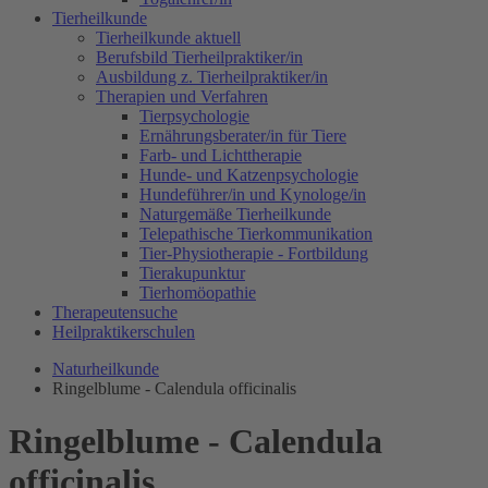
Tierheilkunde
Tierheilkunde aktuell
Berufsbild Tierheilpraktiker/in
Ausbildung z. Tierheilpraktiker/in
Therapien und Verfahren
Tierpsychologie
Ernährungsberater/in für Tiere
Farb- und Lichttherapie
Hunde- und Katzenpsychologie
Hundeführer/in und Kynologe/in
Naturgemäße Tierheilkunde
Telepathische Tierkommunikation
Tier-Physiotherapie - Fortbildung
Tierakupunktur
Tierhomöopathie
Therapeutensuche
Heilpraktikerschulen
Naturheilkunde
Ringelblume - Calendula officinalis
Ringelblume - Calendula
officinalis