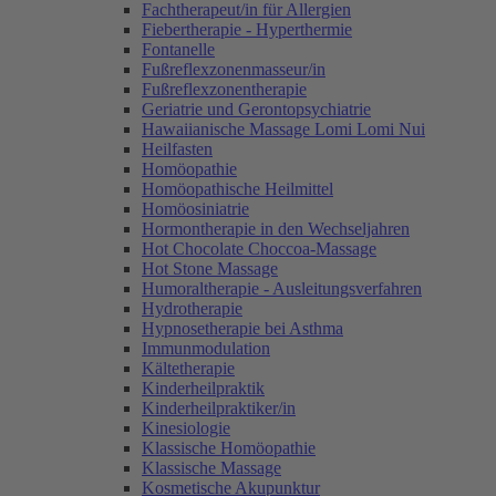
Fachtherapeut/in für Allergien
Fiebertherapie - Hyperthermie
Fontanelle
Fußreflexzonenmasseur/in
Fußreflexzonentherapie
Geriatrie und Gerontopsychiatrie
Hawaiianische Massage Lomi Lomi Nui
Heilfasten
Homöopathie
Homöopathische Heilmittel
Homöosiniatrie
Hormontherapie in den Wechseljahren
Hot Chocolate Choccoa-Massage
Hot Stone Massage
Humoraltherapie - Ausleitungsverfahren
Hydrotherapie
Hypnosetherapie bei Asthma
Immunmodulation
Kältetherapie
Kinderheilpraktik
Kinderheilpraktiker/in
Kinesiologie
Klassische Homöopathie
Klassische Massage
Kosmetische Akupunktur