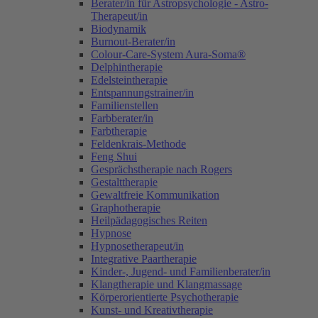
Berater/in für Astropsychologie - Astro-
Therapeut/in
Biodynamik
Burnout-Berater/in
Colour-Care-System Aura-Soma®
Delphintherapie
Edelsteintherapie
Entspannungstrainer/in
Familienstellen
Farbberater/in
Farbtherapie
Feldenkrais-Methode
Feng Shui
Gesprächstherapie nach Rogers
Gestalttherapie
Gewaltfreie Kommunikation
Graphotherapie
Heilpädagogisches Reiten
Hypnose
Hypnosetherapeut/in
Integrative Paartherapie
Kinder-, Jugend- und Familienberater/in
Klangtherapie und Klangmassage
Körperorientierte Psychotherapie
Kunst- und Kreativtherapie