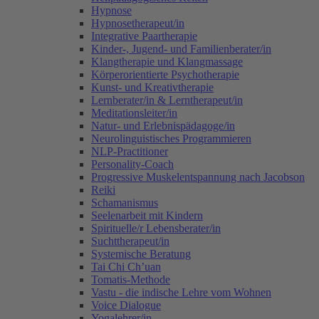
Hypnose
Hypnosetherapeut/in
Integrative Paartherapie
Kinder-, Jugend- und Familienberater/in
Klangtherapie und Klangmassage
Körperorientierte Psychotherapie
Kunst- und Kreativtherapie
Lernberater/in & Lerntherapeut/in
Meditationsleiter/in
Natur- und Erlebnispädagoge/in
Neurolinguistisches Programmieren
NLP-Practitioner
Personality-Coach
Progressive Muskelentspannung nach Jacobson
Reiki
Schamanismus
Seelenarbeit mit Kindern
Spirituelle/r Lebensberater/in
Suchttherapeut/in
Systemische Beratung
Tai Chi Ch’uan
Tomatis-Methode
Vastu - die indische Lehre vom Wohnen
Voice Dialogue
Yogalehrer/in