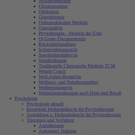
Nosodentherapie
Ohrakupunktur
Ohrkerzen
Oligotherapie
Orthomolekulare Medizin
Osteopath/in
Phytotherapie - Medizin der Erde
Qi Gong-Therapeuten/in
Rückenbehandlung
Schmerztherapeut/in
Sportheilpraktiker/in
Steinheilkunde
Traditionelle Chinesische Medizin TCM
Weight Coach
Well-Aging-Berater/in
Wellness- und Naturkosmetiker
Wellnesstrainer/in
Wirbelsäulentherapie nach Dorn und Breuß
Psychologie
Psychologie aktuell
Berufsbild Heilpraktiker/in für Psychotherapie
Ausbildung z. Heilpraktiker/in für Psychotherapie
Therapien und Verfahren
Astrotherapie
Autogenes Training