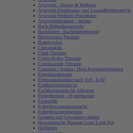
Ayurveda - Beauty & Wellness
Ayurveda Ernährungs- und Gesundheitsberater/in
Ayurveda Wellness Practitioner
Ayurvedatherapeut / -berater
Bach-Blütentherapeut/in
Bachblüten - Bachblütentherapie
Bioresonanz-Therapie
Butterwickel
Chiropraktik
Clark-Therapie
Colon-Hydro Therapie
Craniosacrale Therapie
Crataegus / Arnika - Herz-Kreislaufstörungen
Eigenharntherapie
Elektroakupunktur nach Voll - EAV
Ernährungsberater/in
Fachtherapeut/in für Allergien
Fiebertherapie - Hyperthermie
Fontanelle
Fußreflexzonenmasseur/in
Fußreflexzonentherapie
Geriatrie und Gerontopsychiatrie
Hawaiianische Massage Lomi Lomi Nui
Heilfasten