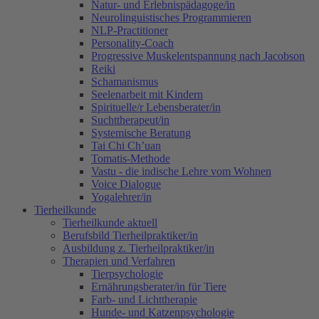
Natur- und Erlebnispädagoge/in
Neurolinguistisches Programmieren
NLP-Practitioner
Personality-Coach
Progressive Muskelentspannung nach Jacobson
Reiki
Schamanismus
Seelenarbeit mit Kindern
Spirituelle/r Lebensberater/in
Suchttherapeut/in
Systemische Beratung
Tai Chi Ch’uan
Tomatis-Methode
Vastu - die indische Lehre vom Wohnen
Voice Dialogue
Yogalehrer/in
Tierheilkunde
Tierheilkunde aktuell
Berufsbild Tierheilpraktiker/in
Ausbildung z. Tierheilpraktiker/in
Therapien und Verfahren
Tierpsychologie
Ernährungsberater/in für Tiere
Farb- und Lichttherapie
Hunde- und Katzenpsychologie