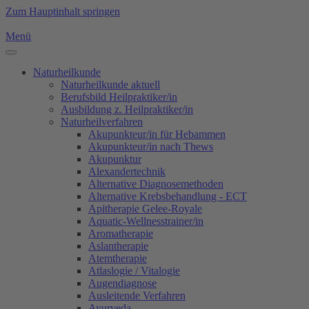
Zum Hauptinhalt springen
Menü
Naturheilkunde
Naturheilkunde aktuell
Berufsbild Heilpraktiker/in
Ausbildung z. Heilpraktiker/in
Naturheilverfahren
Akupunkteur/in für Hebammen
Akupunkteur/in nach Thews
Akupunktur
Alexandertechnik
Alternative Diagnosemethoden
Alternative Krebsbehandlung - ECT
Apitherapie Gelee-Royale
Aquatic-Wellnesstrainer/in
Aromatherapie
Aslantherapie
Atemtherapie
Atlaslogie / Vitalogie
Augendiagnose
Ausleitende Verfahren
Ayurveda