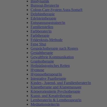
Biodynamik
Burnout-Berater/in
Colour-Care-System Aura-Soma®
Delphintherapie
Edelsteintherapie
Entspannungstrainer/in
Familienstellen
Farbberater/in
Farbtherapie
Feldenkrais-Methode
Feng Shui
Gesprächstherapie nach Rogers
Gestalttherapie
Gewaltfreie Kommunikation
Graphotherapie
Heilpädagogisches Reiten
Hypnose
Hypnosetherapeut/in
Integrative Paartherapie
Kinder-, Jugend- und Familienberater/in
Klangtherapie und Klangmassage
Körperorientierte Psychotherapie
Kunst- und Kreativtherapie
Lernberater/in & Lerntherapeut/in
Meditationsleiter/in