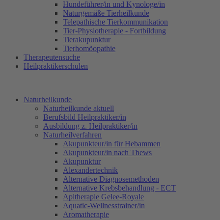
Hundeführer/in und Kynologe/in
Naturgemäße Tierheilkunde
Telepathische Tierkommunikation
Tier-Physiotherapie - Fortbildung
Tierakupunktur
Tierhomöopathie
Therapeutensuche
Heilpraktikerschulen
Naturheilkunde
Naturheilkunde aktuell
Berufsbild Heilpraktiker/in
Ausbildung z. Heilpraktiker/in
Naturheilverfahren
Akupunkteur/in für Hebammen
Akupunkteur/in nach Thews
Akupunktur
Alexandertechnik
Alternative Diagnosemethoden
Alternative Krebsbehandlung - ECT
Apitherapie Gelee-Royale
Aquatic-Wellnesstrainer/in
Aromatherapie