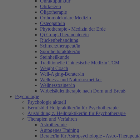
Ohrakupunktur
Ohrkerzen
Oligotherapie
Orthomolekulare Medizin
Osteopath/in
Phytotherapie - Medizin der Erde
Qi Gong-Therapeuten/in
Rückenbehandlung
Schmerztherapeut/in
Sportheilpraktiker/in
Steinheilkunde
Traditionelle Chinesische Medizin TCM
Weight Coach
Well-Aging-Berater/in
Wellness- und Naturkosmetiker
Wellnesstrainer/in
Wirbelsäulentherapie nach Dorn und Breuß
Psychologie
Psychologie aktuell
Berufsbild Heilpraktiker/in für Psychotherapie
Ausbildung z. Heilpraktiker/in für Psychotherapie
Therapien und Verfahren
Astrotherapie
Autogenes Training
Berater/in für Astropsychologie - Astro-Therapeut/