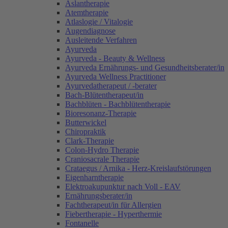
Aslantherapie
Atemtherapie
Atlaslogie / Vitalogie
Augendiagnose
Ausleitende Verfahren
Ayurveda
Ayurveda - Beauty & Wellness
Ayurveda Ernährungs- und Gesundheitsberater/in
Ayurveda Wellness Practitioner
Ayurvedatherapeut / -berater
Bach-Blütentherapeut/in
Bachblüten - Bachblütentherapie
Bioresonanz-Therapie
Butterwickel
Chiropraktik
Clark-Therapie
Colon-Hydro Therapie
Craniosacrale Therapie
Crataegus / Arnika - Herz-Kreislaufstörungen
Eigenharntherapie
Elektroakupunktur nach Voll - EAV
Ernährungsberater/in
Fachtherapeut/in für Allergien
Fiebertherapie - Hyperthermie
Fontanelle