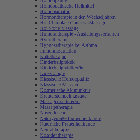
Homöopathie
Homöopathische Heilmittel
Homöosiniatrie
Hormontherapie in den Wechseljahren
Hot Chocolate Choccoa-Massage
Hot Stone Massage
Humoraltherapie - Ausleitungsverfahren
Hydrotherapie
Hypnosetherapie bei Asthma
Immunmodulation
Kältetherapie
Kinderheilpraktik
Kinderheilpraktiker/in
Kinesiologie
Klassische Homöopathie
Klassische Massage
Kosmetische Akupunktur
Kräuterstempelmassage
Massagepraktiker/in
Massagetherapie
Nasendusche
Naturgemäße Frauenheilkunde
Natürliche Frauenheilkunde
Neuraltherapie
Nosodentherapie