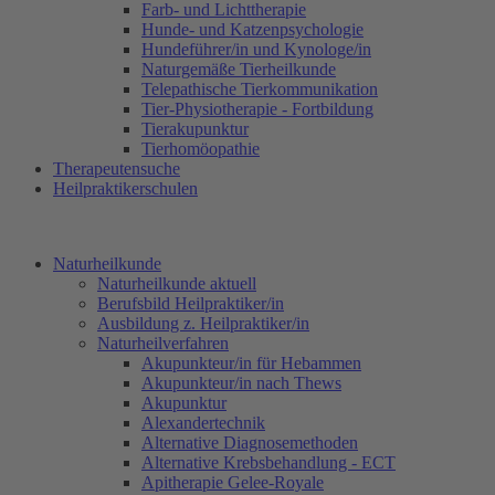
Farb- und Lichttherapie
Hunde- und Katzenpsychologie
Hundeführer/in und Kynologe/in
Naturgemäße Tierheilkunde
Telepathische Tierkommunikation
Tier-Physiotherapie - Fortbildung
Tierakupunktur
Tierhomöopathie
Therapeutensuche
Heilpraktikerschulen
Naturheilkunde
Naturheilkunde aktuell
Berufsbild Heilpraktiker/in
Ausbildung z. Heilpraktiker/in
Naturheilverfahren
Akupunkteur/in für Hebammen
Akupunkteur/in nach Thews
Akupunktur
Alexandertechnik
Alternative Diagnosemethoden
Alternative Krebsbehandlung - ECT
Apitherapie Gelee-Royale