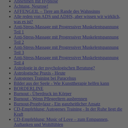
Abnehmen mit Hypnose
Achtung, Neurose!
AFFENGEIL – Tiere am Rande des Wahnsinns
Alle reden von ADS und ADHS, aber wissen wir wirklich,
was es ist?
Anti-Stress-Massage mit Progressiver Muskelentspannung
Teil 1
Anti-Stress-Massage mit Progressiver Muskelentspannung
Teil 2
Anti-Stress-Massage mit Progressiver Muskelentspannung
Teil 3
Anti-Stress-Massage mit Progressiver Muskelentspannung
Teil 4
Astrologie in der psychologischen Beratung?
Astrologische Praxis - Heute
Autogenes Training bei Paracelsus
Bilder aus der Seele - Wie Kunsttherapie helfen kann
BORDERLINE
Burnout - Überdruck im Körper
Burnout - Wenn Pflegeeltern ausbrennen
Burnout-Prophylaxe - Ein ganzheitlicher Ansatz
CD-Empfehlung: Autogenes Training - In der Ruhe liegt die
Kraft
CD-Empfehlung: Music of Love – zum Entspannen,
Auftanken und Wohlfühlen