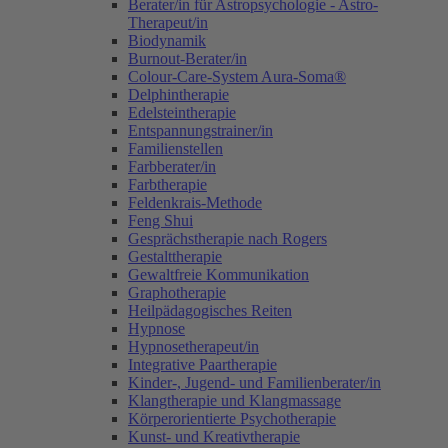
Berater/in für Astropsychologie - Astro-
Therapeut/in
Biodynamik
Burnout-Berater/in
Colour-Care-System Aura-Soma®
Delphintherapie
Edelsteintherapie
Entspannungstrainer/in
Familienstellen
Farbberater/in
Farbtherapie
Feldenkrais-Methode
Feng Shui
Gesprächstherapie nach Rogers
Gestalttherapie
Gewaltfreie Kommunikation
Graphotherapie
Heilpädagogisches Reiten
Hypnose
Hypnosetherapeut/in
Integrative Paartherapie
Kinder-, Jugend- und Familienberater/in
Klangtherapie und Klangmassage
Körperorientierte Psychotherapie
Kunst- und Kreativtherapie