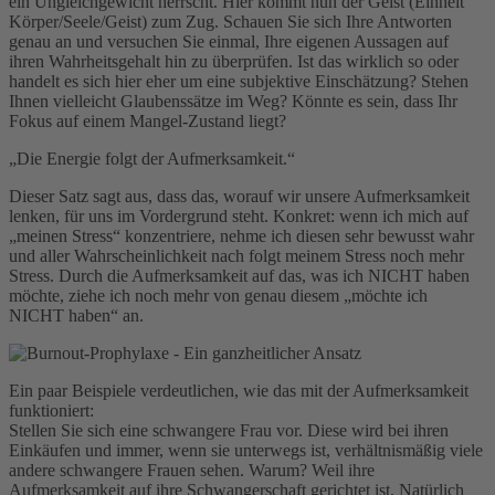
ein Ungleichgewicht herrscht. Hier kommt nun der Geist (Einheit
Körper/Seele/Geist) zum Zug. Schauen Sie sich Ihre Antworten
genau an und versuchen Sie einmal, Ihre eigenen Aussagen auf
ihren Wahrheitsgehalt hin zu überprüfen. Ist das wirklich so oder
handelt es sich hier eher um eine subjektive Einschätzung? Stehen
Ihnen vielleicht Glaubenssätze im Weg? Könnte es sein, dass Ihr
Fokus auf einem Mangel-Zustand liegt?
„Die Energie folgt der Aufmerksamkeit.“
Dieser Satz sagt aus, dass das, worauf wir unsere Aufmerksamkeit
lenken, für uns im Vordergrund steht. Konkret: wenn ich mich auf
„meinen Stress“ konzentriere, nehme ich diesen sehr bewusst wahr
und aller Wahrscheinlichkeit nach folgt meinem Stress noch mehr
Stress. Durch die Aufmerksamkeit auf das, was ich NICHT haben
möchte, ziehe ich noch mehr von genau diesem „möchte ich
NICHT haben“ an.
Ein paar Beispiele verdeutlichen, wie das mit der Aufmerksamkeit
funktioniert:
Stellen Sie sich eine schwangere Frau vor. Diese wird bei ihren
Einkäufen und immer, wenn sie unterwegs ist, verhältnismäßig viele
andere schwangere Frauen sehen. Warum? Weil ihre
Aufmerksamkeit auf ihre Schwangerschaft gerichtet ist. Natürlich