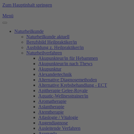
Zum Hauptinhalt springen
Menü
Naturheilkunde
Naturheilkunde aktuell
Berufsbild Heilpraktiker/in
Ausbildung z. Heilpraktiker/in
Naturheilverfahren
Akupunkteur/in für Hebammen
Akupunkteur/in nach Thews
Akupunktur
Alexandertechnik
Alternative Diagnosemethoden
Alternative Krebsbehandlung - ECT
Apitherapie Gelee-Royale
Aquatic-Wellnesstrainer/in
Aromatherapie
Aslantherapie
Atemtherapie
Atlaslogie / Vitalogie
Augendiagnose
Ausleitende Verfahren
Ayurveda