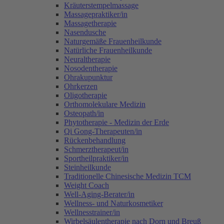
Kräuterstempelmassage
Massagepraktiker/in
Massagetherapie
Nasendusche
Naturgemäße Frauenheilkunde
Natürliche Frauenheilkunde
Neuraltherapie
Nosodentherapie
Ohrakupunktur
Ohrkerzen
Oligotherapie
Orthomolekulare Medizin
Osteopath/in
Phytotherapie - Medizin der Erde
Qi Gong-Therapeuten/in
Rückenbehandlung
Schmerztherapeut/in
Sportheilpraktiker/in
Steinheilkunde
Traditionelle Chinesische Medizin TCM
Weight Coach
Well-Aging-Berater/in
Wellness- und Naturkosmetiker
Wellnesstrainer/in
Wirbelsäulentherapie nach Dorn und Breuß