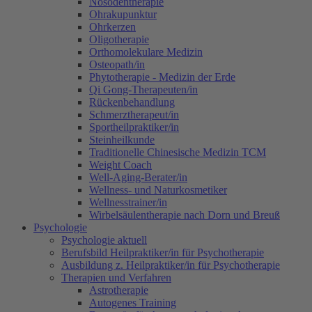
Nosodentherapie
Ohrakupunktur
Ohrkerzen
Oligotherapie
Orthomolekulare Medizin
Osteopath/in
Phytotherapie - Medizin der Erde
Qi Gong-Therapeuten/in
Rückenbehandlung
Schmerztherapeut/in
Sportheilpraktiker/in
Steinheilkunde
Traditionelle Chinesische Medizin TCM
Weight Coach
Well-Aging-Berater/in
Wellness- und Naturkosmetiker
Wellnesstrainer/in
Wirbelsäulentherapie nach Dorn und Breuß
Psychologie
Psychologie aktuell
Berufsbild Heilpraktiker/in für Psychotherapie
Ausbildung z. Heilpraktiker/in für Psychotherapie
Therapien und Verfahren
Astrotherapie
Autogenes Training