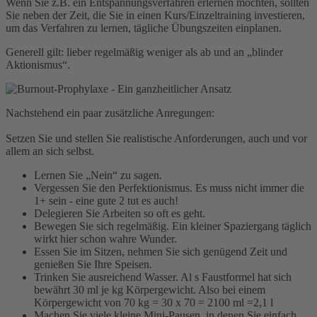
Wenn Sie z.B. ein Entspannungsverfahren erlernen möchten, sollten
Sie neben der Zeit, die Sie in einen Kurs/Einzeltraining investieren,
um das Verfahren zu lernen, tägliche Übungszeiten einplanen.
Generell gilt: lieber regelmäßig weniger als ab und an „blinder
Aktionismus“.
Nachstehend ein paar zusätzliche Anregungen:
Setzen Sie und stellen Sie realistische Anforderungen, auch und vor
allem an sich selbst.
Lernen Sie „Nein“ zu sagen.
Vergessen Sie den Perfektionismus. Es muss nicht immer die
1+ sein - eine gute 2 tut es auch!
Delegieren Sie Arbeiten so oft es geht.
Bewegen Sie sich regelmäßig. Ein kleiner Spaziergang täglich
wirkt hier schon wahre Wunder.
Essen Sie im Sitzen, nehmen Sie sich genügend Zeit und
genießen Sie Ihre Speisen.
Trinken Sie ausreichend Wasser. Al s Faustformel hat sich
bewährt 30 ml je kg Körpergewicht. Also bei einem
Körpergewicht von 70 kg = 30 x 70 = 2100 ml =2,1 l
Machen Sie viele kleine Mini-Pausen, in denen Sie einfach