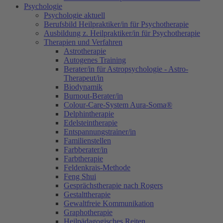
Psychologie
Psychologie aktuell
Berufsbild Heilpraktiker/in für Psychotherapie
Ausbildung z. Heilpraktiker/in für Psychotherapie
Therapien und Verfahren
Astrotherapie
Autogenes Training
Berater/in für Astropsychologie - Astro-
Therapeut/in
Biodynamik
Burnout-Berater/in
Colour-Care-System Aura-Soma®
Delphintherapie
Edelsteintherapie
Entspannungstrainer/in
Familienstellen
Farbberater/in
Farbtherapie
Feldenkrais-Methode
Feng Shui
Gesprächstherapie nach Rogers
Gestalttherapie
Gewaltfreie Kommunikation
Graphotherapie
Heilpädagogisches Reiten