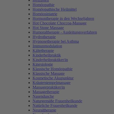
Heilfasten
Homöopathie
Homöopathische Heilmittel
Homöosiniatrie
Hormontherapie in den Wechseljahren
Hot Chocolate Choccoa-Massage
Hot Stone Massage
Humoraltherapie - Ausleitungsverfahren
Hydrotherapie
Hypnosetherapie bei Asthma
Immunmodulation
Kältetherapie
Kinderheilpraktik
Kinderheilpraktiker/in
Kinesiologie
Klassische Homöopathie
Klassische Massage
Kosmetische Akupunktur
Kräuterstempelmassage
Massagepraktiker/in
Massagetherapie
Nasendusche
Naturgemäße Frauenheilkunde
Natürliche Frauenheilkunde
Neuraltherapie