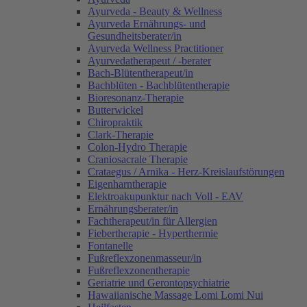
Ayurveda - Beauty & Wellness
Ayurveda Ernährungs- und
Gesundheitsberater/in
Ayurveda Wellness Practitioner
Ayurvedatherapeut / -berater
Bach-Blütentherapeut/in
Bachblüten - Bachblütentherapie
Bioresonanz-Therapie
Butterwickel
Chiropraktik
Clark-Therapie
Colon-Hydro Therapie
Craniosacrale Therapie
Crataegus / Arnika - Herz-Kreislaufstörungen
Eigenharntherapie
Elektroakupunktur nach Voll - EAV
Ernährungsberater/in
Fachtherapeut/in für Allergien
Fiebertherapie - Hyperthermie
Fontanelle
Fußreflexzonenmasseur/in
Fußreflexzonentherapie
Geriatrie und Gerontopsychiatrie
Hawaiianische Massage Lomi Lomi Nui