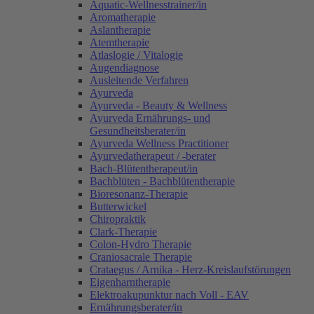
Aquatic-Wellnesstrainer/in
Aromatherapie
Aslantherapie
Atemtherapie
Atlaslogie / Vitalogie
Augendiagnose
Ausleitende Verfahren
Ayurveda
Ayurveda - Beauty & Wellness
Ayurveda Ernährungs- und
Gesundheitsberater/in
Ayurveda Wellness Practitioner
Ayurvedatherapeut / -berater
Bach-Blütentherapeut/in
Bachblüten - Bachblütentherapie
Bioresonanz-Therapie
Butterwickel
Chiropraktik
Clark-Therapie
Colon-Hydro Therapie
Craniosacrale Therapie
Crataegus / Arnika - Herz-Kreislaufstörungen
Eigenharntherapie
Elektroakupunktur nach Voll - EAV
Ernährungsberater/in