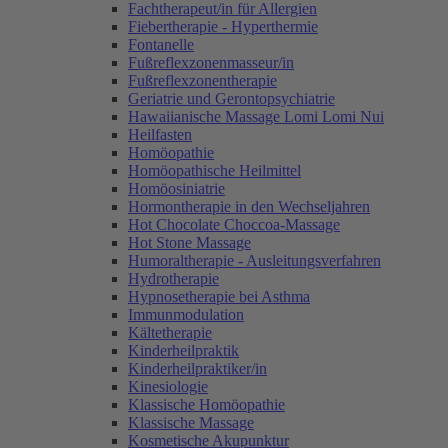
Fachtherapeut/in für Allergien
Fiebertherapie - Hyperthermie
Fontanelle
Fußreflexzonenmasseur/in
Fußreflexzonentherapie
Geriatrie und Gerontopsychiatrie
Hawaiianische Massage Lomi Lomi Nui
Heilfasten
Homöopathie
Homöopathische Heilmittel
Homöosiniatrie
Hormontherapie in den Wechseljahren
Hot Chocolate Choccoa-Massage
Hot Stone Massage
Humoraltherapie - Ausleitungsverfahren
Hydrotherapie
Hypnosetherapie bei Asthma
Immunmodulation
Kältetherapie
Kinderheilpraktik
Kinderheilpraktiker/in
Kinesiologie
Klassische Homöopathie
Klassische Massage
Kosmetische Akupunktur