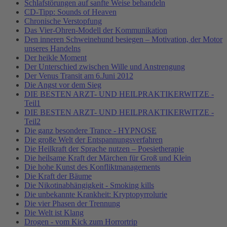
Schlafstörungen auf sanfte Weise behandeln
CD-Tipp: Sounds of Heaven
Chronische Verstopfung
Das Vier-Ohren-Modell der Kommunikation
Den inneren Schweinehund besiegen – Motivation, der Motor
unseres Handelns
Der heikle Moment
Der Unterschied zwischen Wille und Anstrengung
Der Venus Transit am 6.Juni 2012
Die Angst vor dem Sieg
DIE BESTEN ARZT- UND HEILPRAKTIKERWITZE -
Teil1
DIE BESTEN ARZT- UND HEILPRAKTIKERWITZE -
Teil2
Die ganz besondere Trance - HYPNOSE
Die große Welt der Entspannungsverfahren
Die Heilkraft der Sprache nutzen – Poesietherapie
Die heilsame Kraft der Märchen für Groß und Klein
Die hohe Kunst des Konfliktmanagements
Die Kraft der Bäume
Die Nikotinabhängigkeit - Smoking kills
Die unbekannte Krankheit: Kryptopyrrolurie
Die vier Phasen der Trennung
Die Welt ist Klang
Drogen - vom Kick zum Horrortrip