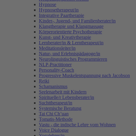
Hypnose
Hypnosetherapeut/in
Integrative Paartherapie
Kinder-, Jugend- und Familienberater/in
Klangtherapie und Klangmassage
Körperorientierte Psychotherapie
Kunst- und Kreativtherapie
Lernberater/in & Lerntherapeut/in
Meditationsleiter/in
Natur- und Erlebnispädagoge/in
Neurolinguistisches Programmieren
NLP-Practitioner
Personality-Coach
Progressive Muskelentspannung nach Jacobson
Reiki
Schamanismus
Seelenarbeit mit Kindern
Spirituelle/r Lebensberater/in
Suchttherapeut/in
Systemische Beratung
Tai Chi Ch’uan
Tomatis-Methode
Vastu - die indische Lehre vom Wohnen
Voice Dialogue
Yogalehrer/in