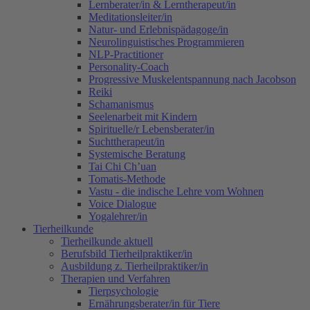
Lernberater/in & Lerntherapeut/in
Meditationsleiter/in
Natur- und Erlebnispädagoge/in
Neurolinguistisches Programmieren
NLP-Practitioner
Personality-Coach
Progressive Muskelentspannung nach Jacobson
Reiki
Schamanismus
Seelenarbeit mit Kindern
Spirituelle/r Lebensberater/in
Suchttherapeut/in
Systemische Beratung
Tai Chi Ch’uan
Tomatis-Methode
Vastu - die indische Lehre vom Wohnen
Voice Dialogue
Yogalehrer/in
Tierheilkunde
Tierheilkunde aktuell
Berufsbild Tierheilpraktiker/in
Ausbildung z. Tierheilpraktiker/in
Therapien und Verfahren
Tierpsychologie
Ernährungsberater/in für Tiere