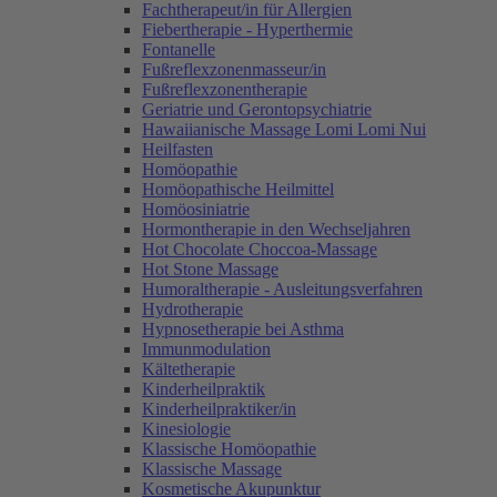
Fachtherapeut/in für Allergien
Fiebertherapie - Hyperthermie
Fontanelle
Fußreflexzonenmasseur/in
Fußreflexzonentherapie
Geriatrie und Gerontopsychiatrie
Hawaiianische Massage Lomi Lomi Nui
Heilfasten
Homöopathie
Homöopathische Heilmittel
Homöosiniatrie
Hormontherapie in den Wechseljahren
Hot Chocolate Choccoa-Massage
Hot Stone Massage
Humoraltherapie - Ausleitungsverfahren
Hydrotherapie
Hypnosetherapie bei Asthma
Immunmodulation
Kältetherapie
Kinderheilpraktik
Kinderheilpraktiker/in
Kinesiologie
Klassische Homöopathie
Klassische Massage
Kosmetische Akupunktur