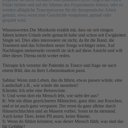
Punkt richten und auf die Stimme des Hypnotiseurs hören), oder es
werden alltägliche Tranceprozesse für die therapeutische Arbeit
genutzt, etwa wenn eine Geschichte vorgelesen, gemalt oder
gespielt wird.
Wissenswertes Die Musikerin erzählt mir, dass sie seit einigen
Jahren keinen Urlaub mehr gemacht habe und schon seit Ewigkeiten
Single sei. Dies alles interessiere sie nicht, da ihr die Band, die
Tourneen und das Schreiben neuer Songs wichtiger seien. Auf
Nachfragen meinerseits versteift sie sich auf diese Ansicht und will
über dieses Thema nicht weiter reden.
Therapie Ich versetze die Patientin in Trance und frage sie nach
einem Bild, das zu ihrer Lebenssituation passt.
Sabina: Wenn zum Leben, das du führst, etwas passen würde, eine
Landschaft z.B., wie würde die aussehen?
Klientin: Ich sehe eine Betonwüste.
S: Und wenn dort ein Mensch lebt, wie sieht der aus?
K: Wie ein dünn gezeichnetes Männchen, ganz dürr, nur Knochen,
und er ist auch ganz verspannt. Der rennt da ganz alleine durch
Häuserschluchten und an Mauern vorbei. Sonst ist da niemand.
Auch keine Tiere, keine Pfl anzen, keine Bäume.
S: Wenn du fühlen könntest, was dieser Mensch fühlt, was sind das
für Gefühle?