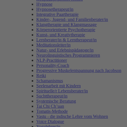
Hypnose
Hypnosetherapeut/in
Integrative Paartherapie
Kinder-, Jugend- und Familienberater/in
Klangtherapie und Klangmassage
Körperorientierte Psychotherapie
Kunst- und Kreativtherapie
Lernberater/in & Lerntherapeut/in
Meditationsleiter/in
Natur- und Erlebnispädagoge/in
Neurolinguistisches Programmieren
NLP-Practitioner
Personality-Coach
Progressive Muskelentspannung nach Jacobson
Reiki
Schamanismus
Seelenarbeit mit Kindern
Spirituelle/r Lebensberater/in
Suchttherapeut/in
Systemische Beratung
Tai Chi Ch’uan
Tomatis-Methode
Vastu - die indische Lehre vom Wohnen
Voice Dialogue
Yogalehrer/in