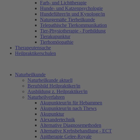
Farb- und Lichttherapie
Hunde- und Katzenpsychologie
Hundeführer/in und Kynologe/in
Naturgemäße Tierheilkunde
Telepathische Tierkommunikation
Tier-Physiotherapie - Fortbildung
Tierakupunktur
Tierhomöopathie
Therapeutensuche
Heilpraktikerschulen
Naturheilkunde
Naturheilkunde aktuell
Berufsbild Heilpraktiker/in
Ausbildung z. Heilpraktiker/in
Naturheilverfahren
Akupunkteur/in für Hebammen
Akupunkteur/in nach Thews
Akupunktur
Alexandertechnik
Alternative Diagnosemethoden
Alternative Krebsbehandlung - ECT
Apitherapie Gelee-Royale