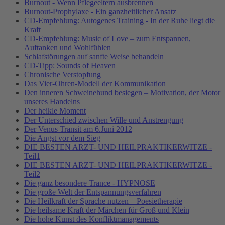
Burnout - Wenn Pflegeeltern ausbrennen
Burnout-Prophylaxe - Ein ganzheitlicher Ansatz
CD-Empfehlung: Autogenes Training - In der Ruhe liegt die
Kraft
CD-Empfehlung: Music of Love – zum Entspannen,
Auftanken und Wohlfühlen
Schlafstörungen auf sanfte Weise behandeln
CD-Tipp: Sounds of Heaven
Chronische Verstopfung
Das Vier-Ohren-Modell der Kommunikation
Den inneren Schweinehund besiegen – Motivation, der Motor
unseres Handelns
Der heikle Moment
Der Unterschied zwischen Wille und Anstrengung
Der Venus Transit am 6.Juni 2012
Die Angst vor dem Sieg
DIE BESTEN ARZT- UND HEILPRAKTIKERWITZE -
Teil1
DIE BESTEN ARZT- UND HEILPRAKTIKERWITZE -
Teil2
Die ganz besondere Trance - HYPNOSE
Die große Welt der Entspannungsverfahren
Die Heilkraft der Sprache nutzen – Poesietherapie
Die heilsame Kraft der Märchen für Groß und Klein
Die hohe Kunst des Konfliktmanagements