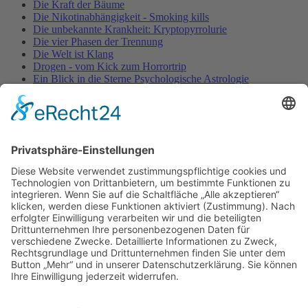
Die Kraft der Bäume
Die Nikotinabhängigkeit - Smoking kills
Die unbekannte Krankheit: Kryptopyrrolurie
Die vier Phasen der Trennung
Die Welt ist Klang
Drogen - vom Kick zum Horrortrip
Ein Blick in die Sterne Psychologische Astrologie
Entspannung für Körper, Geist & Seele - YOGA
ENTSPANNUNG PUR!
Fallbeschreibung aus der Entspannungspraxis – nervöse
Unruhe & Muskelverspannungen
Fallstudie aus der Entspannungspraxis
Fallstudie aus der psychotherapeutischen Praxis - ADHS /
Burnout
Fallstudie aus der psychotherapeutischen Praxis -
Schlafstörungen
Falsches Vorbild!
Berufsbild Heilpraktiker für Psychotherapie