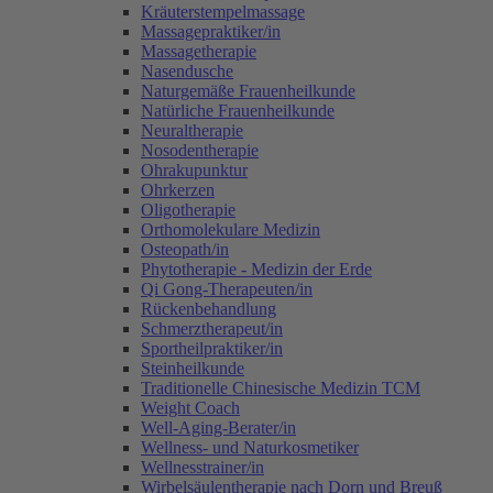
Kräuterstempelmassage
Massagepraktiker/in
Massagetherapie
Nasendusche
Naturgemäße Frauenheilkunde
Natürliche Frauenheilkunde
Neuraltherapie
Nosodentherapie
Ohrakupunktur
Ohrkerzen
Oligotherapie
Orthomolekulare Medizin
Osteopath/in
Phytotherapie - Medizin der Erde
Qi Gong-Therapeuten/in
Rückenbehandlung
Schmerztherapeut/in
Sportheilpraktiker/in
Steinheilkunde
Traditionelle Chinesische Medizin TCM
Weight Coach
Well-Aging-Berater/in
Wellness- und Naturkosmetiker
Wellnesstrainer/in
Wirbelsäulentherapie nach Dorn und Breuß