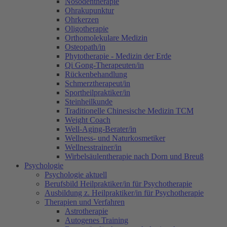
Nosodentherapie
Ohrakupunktur
Ohrkerzen
Oligotherapie
Orthomolekulare Medizin
Osteopath/in
Phytotherapie - Medizin der Erde
Qi Gong-Therapeuten/in
Rückenbehandlung
Schmerztherapeut/in
Sportheilpraktiker/in
Steinheilkunde
Traditionelle Chinesische Medizin TCM
Weight Coach
Well-Aging-Berater/in
Wellness- und Naturkosmetiker
Wellnesstrainer/in
Wirbelsäulentherapie nach Dorn und Breuß
Psychologie
Psychologie aktuell
Berufsbild Heilpraktiker/in für Psychotherapie
Ausbildung z. Heilpraktiker/in für Psychotherapie
Therapien und Verfahren
Astrotherapie
Autogenes Training