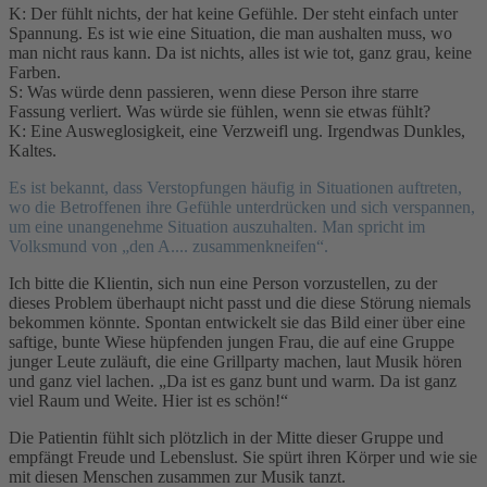
K: Der fühlt nichts, der hat keine Gefühle. Der steht einfach unter
Spannung. Es ist wie eine Situation, die man aushalten muss, wo
man nicht raus kann. Da ist nichts, alles ist wie tot, ganz grau, keine
Farben.
S: Was würde denn passieren, wenn diese Person ihre starre
Fassung verliert. Was würde sie fühlen, wenn sie etwas fühlt?
K: Eine Ausweglosigkeit, eine Verzweifl ung. Irgendwas Dunkles,
Kaltes.
Es ist bekannt, dass Verstopfungen häufig in Situationen auftreten,
wo die Betroffenen ihre Gefühle unterdrücken und sich verspannen,
um eine unangenehme Situation auszuhalten. Man spricht im
Volksmund von „den A.... zusammenkneifen“.
Ich bitte die Klientin, sich nun eine Person vorzustellen, zu der
dieses Problem überhaupt nicht passt und die diese Störung niemals
bekommen könnte. Spontan entwickelt sie das Bild einer über eine
saftige, bunte Wiese hüpfenden jungen Frau, die auf eine Gruppe
junger Leute zuläuft, die eine Grillparty machen, laut Musik hören
und ganz viel lachen. „Da ist es ganz bunt und warm. Da ist ganz
viel Raum und Weite. Hier ist es schön!“
Die Patientin fühlt sich plötzlich in der Mitte dieser Gruppe und
empfängt Freude und Lebenslust. Sie spürt ihren Körper und wie sie
mit diesen Menschen zusammen zur Musik tanzt.