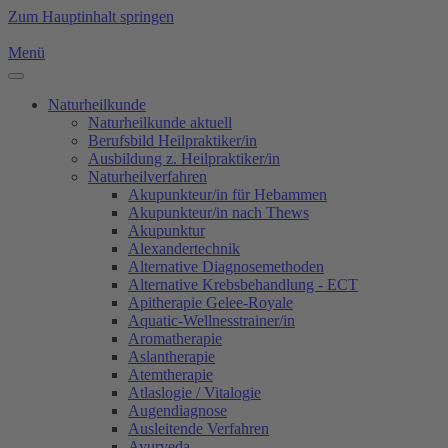
Zum Hauptinhalt springen
Menü
Naturheilkunde
Naturheilkunde aktuell
Berufsbild Heilpraktiker/in
Ausbildung z. Heilpraktiker/in
Naturheilverfahren
Akupunkteur/in für Hebammen
Akupunkteur/in nach Thews
Akupunktur
Alexandertechnik
Alternative Diagnosemethoden
Alternative Krebsbehandlung - ECT
Apitherapie Gelee-Royale
Aquatic-Wellnesstrainer/in
Aromatherapie
Aslantherapie
Atemtherapie
Atlaslogie / Vitalogie
Augendiagnose
Ausleitende Verfahren
Ayurveda