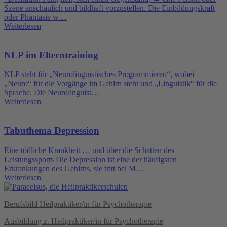
Szene anschaulich und bildhaft vorzustellen. Die Einbildungskraft
oder Phantasie w…
Weiterlesen
NLP im Elterntraining
NLP steht für „Neurolinguistisches Programmieren“, wobei
„Neuro“ für die Vorgänge im Gehirn steht und „Linguistik“ für die
Sprache. Die Neurolinguist…
Weiterlesen
Tabuthema Depression
Eine tödliche Krankheit … und über die Schatten des
Leistungssports Die Depression ist eine der häufigsten
Erkrankungen des Gehirns, sie tritt bei M…
Weiterlesen
Berufsbild Heilpraktiker/in für Psychotherapie
Ausbildung z. Heilpraktiker/in für Psychotherapie