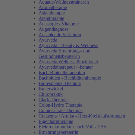
Aquatic-Wellnesstrainer/in
Aromatherapie
Aslantherapie
Atemtherapie
Atlaslogie / Vitalogie
Augendiagnose
Ausleitende Verfahren
Ayurveda
Ayurveda - Beauty & Wellness
Ayurveda Ernährungs- und
Gesundheitsberater/in
Ayurveda Wellness Practitioner
Ayurvedatherapeut / -berater
Bach-Blütentherapeut/in
Bachblüten - Bachblütentherapie
Bioresonanz-Therapie
Butterwickel
Chiropraktik
Clark-Therapie
Colon-Hydro Therapie
Craniosacrale Therapie
Crataegus / Arnika - Herz-Kreislaufstörungen
Eigenharntherapie
Elektroakupunktur nach Voll - EAV
Ernährungsberater/in