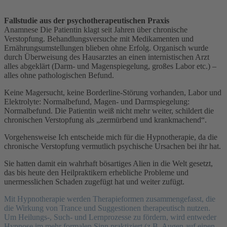
Fallstudie aus der psychotherapeutischen Praxis
Anamnese Die Patientin klagt seit Jahren über chronische
Verstopfung. Behandlungsversuche mit Medikamenten und
Ernährungsumstellungen blieben ohne Erfolg. Organisch wurde
durch Überweisung des Hausarztes an einen internistischen Arzt
alles abgeklärt (Darm- und Magenspiegelung, großes Labor etc.) –
alles ohne pathologischen Befund.
Keine Magersucht, keine Borderline-Störung vorhanden, Labor und
Elektrolyte: Normalbefund, Magen- und Darmspiegelung:
Normalbefund. Die Patientin weiß nicht mehr weiter, schildert die
chronischen Verstopfung als „zermürbend und krankmachend“.
Vorgehensweise Ich entscheide mich für die Hypnotherapie, da die
chronische Verstopfung vermutlich psychische Ursachen bei ihr hat.
Sie hatten damit ein wahrhaft bösartiges Alien in die Welt gesetzt,
das bis heute den Heilpraktikern erhebliche Probleme und
unermesslichen Schaden zugefügt hat und weiter zufügt.
Mit Hypnotherapie werden Therapieformen zusammengefasst, die
die Wirkung von Trance und Suggestionen therapeutisch nutzen.
Um Heilungs-, Such- und Lernprozesse zu fördern, wird entweder
Hypnose im mehr formalen Sinn praktiziert (z.B. Augen auf einen