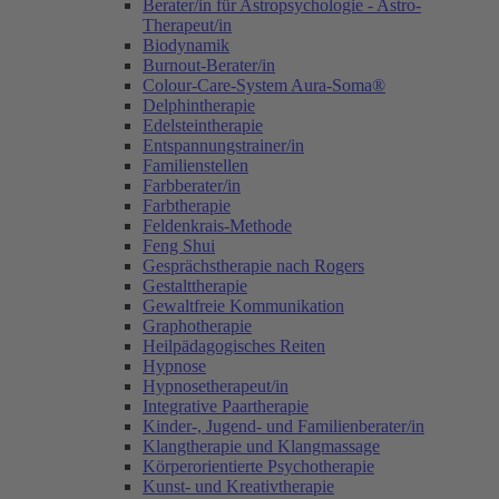
Berater/in für Astropsychologie - Astro-
Therapeut/in
Biodynamik
Burnout-Berater/in
Colour-Care-System Aura-Soma®
Delphintherapie
Edelsteintherapie
Entspannungstrainer/in
Familienstellen
Farbberater/in
Farbtherapie
Feldenkrais-Methode
Feng Shui
Gesprächstherapie nach Rogers
Gestalttherapie
Gewaltfreie Kommunikation
Graphotherapie
Heilpädagogisches Reiten
Hypnose
Hypnosetherapeut/in
Integrative Paartherapie
Kinder-, Jugend- und Familienberater/in
Klangtherapie und Klangmassage
Körperorientierte Psychotherapie
Kunst- und Kreativtherapie