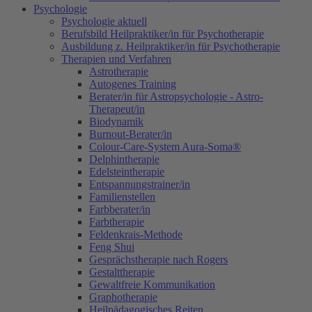
Psychologie
Psychologie aktuell
Berufsbild Heilpraktiker/in für Psychotherapie
Ausbildung z. Heilpraktiker/in für Psychotherapie
Therapien und Verfahren
Astrotherapie
Autogenes Training
Berater/in für Astropsychologie - Astro-
Therapeut/in
Biodynamik
Burnout-Berater/in
Colour-Care-System Aura-Soma®
Delphintherapie
Edelsteintherapie
Entspannungstrainer/in
Familienstellen
Farbberater/in
Farbtherapie
Feldenkrais-Methode
Feng Shui
Gesprächstherapie nach Rogers
Gestalttherapie
Gewaltfreie Kommunikation
Graphotherapie
Heilpädagogisches Reiten