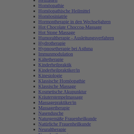
Heilfasten
Homöopathie
Homöopathische Heilmittel
Homöosiniatrie
Hormontherapie in den Wechseljahren
Hot Chocolate Choccoa-Massage
Hot Stone Massage
Humoraltherapie - Ausleitungsverfahren
Hydrotherapie
Hypnosetherapie bei Asthma
Immunmodulation
Kältetherapie
Kinderheilpraktik
Kinderheilpraktiker/in
Kinesiologie
Klassische Homöopathie
Klassische Massage
Kosmetische Akupunktur
Kräuterstempelmassage
Massagepraktiker/in
Massagetherapie
Nasendusche
Naturgemäße Frauenheilkunde
Natürliche Frauenheilkunde
Neuraltherapie