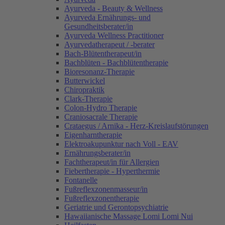
Ayurveda - Beauty & Wellness
Ayurveda Ernährungs- und
Gesundheitsberater/in
Ayurveda Wellness Practitioner
Ayurvedatherapeut / -berater
Bach-Blütentherapeut/in
Bachblüten - Bachblütentherapie
Bioresonanz-Therapie
Butterwickel
Chiropraktik
Clark-Therapie
Colon-Hydro Therapie
Craniosacrale Therapie
Crataegus / Arnika - Herz-Kreislaufstörungen
Eigenharntherapie
Elektroakupunktur nach Voll - EAV
Ernährungsberater/in
Fachtherapeut/in für Allergien
Fiebertherapie - Hyperthermie
Fontanelle
Fußreflexzonenmasseur/in
Fußreflexzonentherapie
Geriatrie und Gerontopsychiatrie
Hawaiianische Massage Lomi Lomi Nui