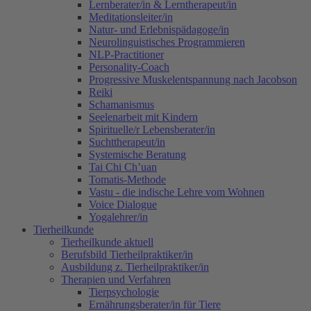
Lernberater/in & Lerntherapeut/in
Meditationsleiter/in
Natur- und Erlebnispädagoge/in
Neurolinguistisches Programmieren
NLP-Practitioner
Personality-Coach
Progressive Muskelentspannung nach Jacobson
Reiki
Schamanismus
Seelenarbeit mit Kindern
Spirituelle/r Lebensberater/in
Suchttherapeut/in
Systemische Beratung
Tai Chi Ch’uan
Tomatis-Methode
Vastu - die indische Lehre vom Wohnen
Voice Dialogue
Yogalehrer/in
Tierheilkunde
Tierheilkunde aktuell
Berufsbild Tierheilpraktiker/in
Ausbildung z. Tierheilpraktiker/in
Therapien und Verfahren
Tierpsychologie
Ernährungsberater/in für Tiere