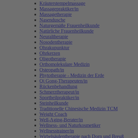
Kräuterstempelmassage
Massagepraktiker/in
Massagetherapie
Nasendusche
Naturgemäße Frauenheilkunde
Natürliche Frauenheilkunde
Neuraltherapie
Nosodentherapie
Ohrakupunktur
Ohrkerzen
Oligotherapie
Orthomolekulare Medizin
Osteopath/in
Phytotherapie - Medizin der Erde
Qi Gong-Therapeuten/in
Rückenbehandlung
Schmerztherapeut/in
Sportheilpraktiker/in
Steinheilkunde
Traditionelle Chinesische Medizin TCM
Weight Coach
Well-Aging-Berater/in
Wellness- und Naturkosmetiker
Wellnesstrainer/in
Wirbelsäulentherapie nach Dorn und Breuß