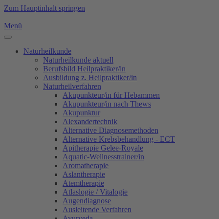
Zum Hauptinhalt springen
Menü
Naturheilkunde
Naturheilkunde aktuell
Berufsbild Heilpraktiker/in
Ausbildung z. Heilpraktiker/in
Naturheilverfahren
Akupunkteur/in für Hebammen
Akupunkteur/in nach Thews
Akupunktur
Alexandertechnik
Alternative Diagnosemethoden
Alternative Krebsbehandlung - ECT
Apitherapie Gelee-Royale
Aquatic-Wellnesstrainer/in
Aromatherapie
Aslantherapie
Atemtherapie
Atlaslogie / Vitalogie
Augendiagnose
Ausleitende Verfahren
Ayurveda