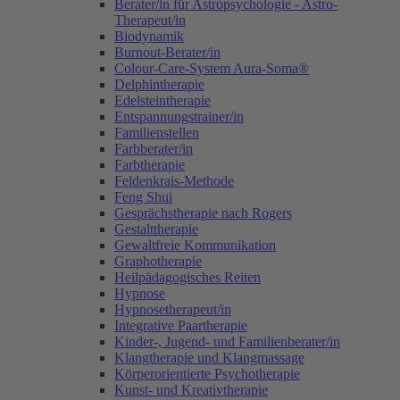
Berater/in für Astropsychologie - Astro-
Therapeut/in
Biodynamik
Burnout-Berater/in
Colour-Care-System Aura-Soma®
Delphintherapie
Edelsteintherapie
Entspannungstrainer/in
Familienstellen
Farbberater/in
Farbtherapie
Feldenkrais-Methode
Feng Shui
Gesprächstherapie nach Rogers
Gestalttherapie
Gewaltfreie Kommunikation
Graphotherapie
Heilpädagogisches Reiten
Hypnose
Hypnosetherapeut/in
Integrative Paartherapie
Kinder-, Jugend- und Familienberater/in
Klangtherapie und Klangmassage
Körperorientierte Psychotherapie
Kunst- und Kreativtherapie