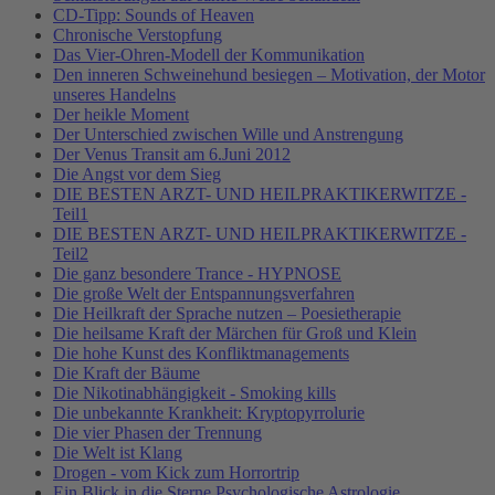
CD-Tipp: Sounds of Heaven
Chronische Verstopfung
Das Vier-Ohren-Modell der Kommunikation
Den inneren Schweinehund besiegen – Motivation, der Motor
unseres Handelns
Der heikle Moment
Der Unterschied zwischen Wille und Anstrengung
Der Venus Transit am 6.Juni 2012
Die Angst vor dem Sieg
DIE BESTEN ARZT- UND HEILPRAKTIKERWITZE -
Teil1
DIE BESTEN ARZT- UND HEILPRAKTIKERWITZE -
Teil2
Die ganz besondere Trance - HYPNOSE
Die große Welt der Entspannungsverfahren
Die Heilkraft der Sprache nutzen – Poesietherapie
Die heilsame Kraft der Märchen für Groß und Klein
Die hohe Kunst des Konfliktmanagements
Die Kraft der Bäume
Die Nikotinabhängigkeit - Smoking kills
Die unbekannte Krankheit: Kryptopyrrolurie
Die vier Phasen der Trennung
Die Welt ist Klang
Drogen - vom Kick zum Horrortrip
Ein Blick in die Sterne Psychologische Astrologie