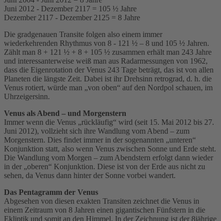
Juni 2012 - Dezember 2117 = 105 ½ Jahre
Dezember 2117 - Dezember 2125 = 8 Jahre
Die gradgenauen Transite folgen also einem immer
wiederkehrenden Rhythmus von 8 - 121 ½ – 8 und 105 ½ Jahren.
Zählt man 8 + 121 ½ + 8 + 105 ½ zusammen erhält man 243 Jahre
und interessanterweise weiß man aus Radarmessungen von 1962,
dass die Eigenrotation der Venus 243 Tage beträgt, das ist von allen
Planeten die längste Zeit. Dabei ist ihr Drehsinn retrograd, d. h. die
Venus rotiert, würde man „von oben“ auf den Nordpol schauen, im
Uhrzeigersinn.
Venus als Abend – und Morgenstern
Immer wenn die Venus „rückläufig“ wird (seit 15. Mai 2012 bis 27.
Juni 2012), vollzieht sich ihre Wandlung vom Abend – zum
Morgenstern. Dies findet immer in der sogenannten „unteren“
Konjunktion statt, also wenn Venus zwischen Sonne und Erde steht.
Die Wandlung vom Morgen – zum Abendstern erfolgt dann wieder
in der „oberen“ Konjunktion. Diese ist von der Erde aus nicht zu
sehen, da Venus dann hinter der Sonne vorbei wandert.
Das Pentagramm der Venus
Abgesehen von diesen exakten Transiten zeichnet die Venus in
einem Zeitraum von 8 Jahren einen gigantischen Fünfstern in die
Ekliptik und somit an den Himmel. In der Zeichnung ist der 8jährige