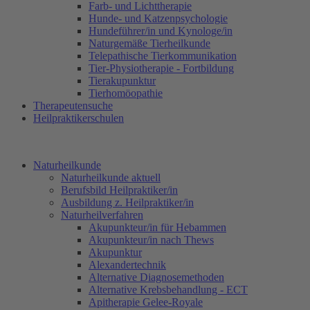
Farb- und Lichttherapie
Hunde- und Katzenpsychologie
Hundeführer/in und Kynologe/in
Naturgemäße Tierheilkunde
Telepathische Tierkommunikation
Tier-Physiotherapie - Fortbildung
Tierakupunktur
Tierhomöopathie
Therapeutensuche
Heilpraktikerschulen
Naturheilkunde
Naturheilkunde aktuell
Berufsbild Heilpraktiker/in
Ausbildung z. Heilpraktiker/in
Naturheilverfahren
Akupunkteur/in für Hebammen
Akupunkteur/in nach Thews
Akupunktur
Alexandertechnik
Alternative Diagnosemethoden
Alternative Krebsbehandlung - ECT
Apitherapie Gelee-Royale