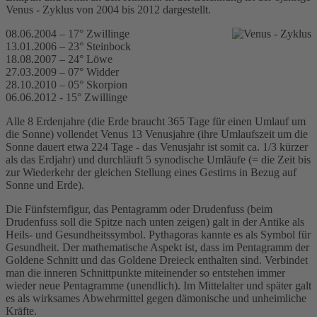
Venus - Zyklus von 2004 bis 2012 dargestellt.
08.06.2004 – 17° Zwillinge
13.01.2006 – 23° Steinbock
18.08.2007 – 24° Löwe
27.03.2009 – 07° Widder
28.10.2010 – 05° Skorpion
06.06.2012 - 15° Zwillinge
Alle 8 Erdenjahre (die Erde braucht 365 Tage für einen Umlauf um
die Sonne) vollendet Venus 13 Venusjahre (ihre Umlaufszeit um die
Sonne dauert etwa 224 Tage - das Venusjahr ist somit ca. 1/3 kürzer
als das Erdjahr) und durchläuft 5 synodische Umläufe (= die Zeit bis
zur Wiederkehr der gleichen Stellung eines Gestirns in Bezug auf
Sonne und Erde).
Die Fünfsternfigur, das Pentagramm oder Drudenfuss (beim
Drudenfuss soll die Spitze nach unten zeigen) galt in der Antike als
Heils- und Gesundheitssymbol. Pythagoras kannte es als Symbol für
Gesundheit. Der mathematische Aspekt ist, dass im Pentagramm der
Goldene Schnitt und das Goldene Dreieck enthalten sind. Verbindet
man die inneren Schnittpunkte miteinender so entstehen immer
wieder neue Pentagramme (unendlich). Im Mittelalter und später galt
es als wirksames Abwehrmittel gegen dämonische und unheimliche
Kräfte.