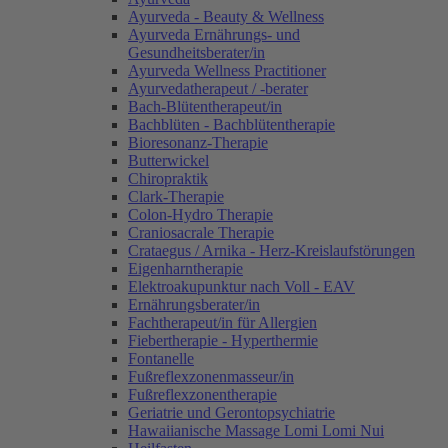
Ayurveda - Beauty & Wellness
Ayurveda Ernährungs- und
Gesundheitsberater/in
Ayurveda Wellness Practitioner
Ayurvedatherapeut / -berater
Bach-Blütentherapeut/in
Bachblüten - Bachblütentherapie
Bioresonanz-Therapie
Butterwickel
Chiropraktik
Clark-Therapie
Colon-Hydro Therapie
Craniosacrale Therapie
Crataegus / Arnika - Herz-Kreislaufstörungen
Eigenharntherapie
Elektroakupunktur nach Voll - EAV
Ernährungsberater/in
Fachtherapeut/in für Allergien
Fiebertherapie - Hyperthermie
Fontanelle
Fußreflexzonenmasseur/in
Fußreflexzonentherapie
Geriatrie und Gerontopsychiatrie
Hawaiianische Massage Lomi Lomi Nui