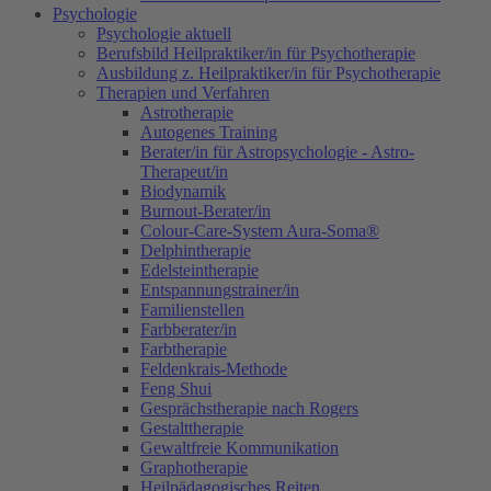
Psychologie
Psychologie aktuell
Berufsbild Heilpraktiker/in für Psychotherapie
Ausbildung z. Heilpraktiker/in für Psychotherapie
Therapien und Verfahren
Astrotherapie
Autogenes Training
Berater/in für Astropsychologie - Astro-
Therapeut/in
Biodynamik
Burnout-Berater/in
Colour-Care-System Aura-Soma®
Delphintherapie
Edelsteintherapie
Entspannungstrainer/in
Familienstellen
Farbberater/in
Farbtherapie
Feldenkrais-Methode
Feng Shui
Gesprächstherapie nach Rogers
Gestalttherapie
Gewaltfreie Kommunikation
Graphotherapie
Heilpädagogisches Reiten