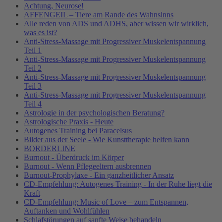
Achtung, Neurose!
AFFENGEIL – Tiere am Rande des Wahnsinns
Alle reden von ADS und ADHS, aber wissen wir wirklich,
was es ist?
Anti-Stress-Massage mit Progressiver Muskelentspannung
Teil 1
Anti-Stress-Massage mit Progressiver Muskelentspannung
Teil 2
Anti-Stress-Massage mit Progressiver Muskelentspannung
Teil 3
Anti-Stress-Massage mit Progressiver Muskelentspannung
Teil 4
Astrologie in der psychologischen Beratung?
Astrologische Praxis - Heute
Autogenes Training bei Paracelsus
Bilder aus der Seele - Wie Kunsttherapie helfen kann
BORDERLINE
Burnout - Überdruck im Körper
Burnout - Wenn Pflegeeltern ausbrennen
Burnout-Prophylaxe - Ein ganzheitlicher Ansatz
CD-Empfehlung: Autogenes Training - In der Ruhe liegt die
Kraft
CD-Empfehlung: Music of Love – zum Entspannen,
Auftanken und Wohlfühlen
Schlafstörungen auf sanfte Weise behandeln