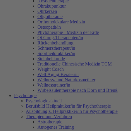
Nosodentherapie
Ohrakupunktur
Ohrkerzen
Oligotherapie
Orthomolekulare Medizin
Osteopath/in
Phytotherapie - Medizin der Erde
Qi Gong-Therapeuten/in
Rückenbehandlung
Schmerztherapeut/in
Sportheilpraktiker/in
Steinheilkunde
Traditionelle Chinesische Medizin TCM
Weight Coach
Well-Aging-Berater/in
Wellness- und Naturkosmetiker
Wellnesstrainer/in
Wirbelsäulentherapie nach Dorn und Breuß
Psychologie
Psychologie aktuell
Berufsbild Heilpraktiker/in für Psychotherapie
Ausbildung z. Heilpraktiker/in für Psychotherapie
Therapien und Verfahren
Astrotherapie
Autogenes Training