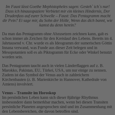
Im Faust lässt Goethe Mephistopheles sagen: Gesteh` ich`s nur!
Dass ich hinausspaziere Verbietet mir ein kleines Hindernis, Der
Drudenfuss auf eurer Schwelle – Faust: Das Pentagramm macht
dir Pein? Ei sage mir, du Sohn der Hölle, Wenn das dich bannt, wie
kamst du denn herein?
Da man das Pentagramm ohne Abzusetzen zeichnen kann, galt es
schon immer als Zeichen für den Kreislauf des Lebens. Bereits im 4.
Jahrtausend v. Chr. wurde es als Ideogramm der sumerischen Göttin
Innana verwand, was Funde aus dieser Zeit belegen und in
Mesopotamien soll es als Piktogramm für Ecke oder Winkel benutzt
worden sein.
Das Pentagramm taucht auch in vielen Länderflaggen auf z. B.
Marokko, Pakistan, EU, Türkei, USA, um nur einige zu nennen.
Zudem ist das Symbol der Venus auch in zahlreichern
Kirchenbauten (z. B. Marienkirche in Hannover, Kathedrale von
Amiens) involviert.
Venus – Tramsite im Horoskop
Im persönlichen Leben kann sich dieser 8jährige Rhythmus
insbesondere dann bemerkbar machen, wenn bei diesen Transiten
persönliche Planeten angesprochen sind und im Zusammenhang mit
den Lebensbereichen, die davon betroffen sind.