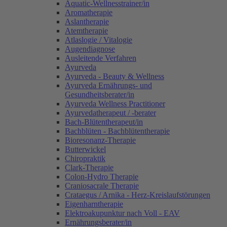
Aquatic-Wellnesstrainer/in
Aromatherapie
Aslantherapie
Atemtherapie
Atlaslogie / Vitalogie
Augendiagnose
Ausleitende Verfahren
Ayurveda
Ayurveda - Beauty & Wellness
Ayurveda Ernährungs- und
Gesundheitsberater/in
Ayurveda Wellness Practitioner
Ayurvedatherapeut / -berater
Bach-Blütentherapeut/in
Bachblüten - Bachblütentherapie
Bioresonanz-Therapie
Butterwickel
Chiropraktik
Clark-Therapie
Colon-Hydro Therapie
Craniosacrale Therapie
Crataegus / Arnika - Herz-Kreislaufstörungen
Eigenharntherapie
Elektroakupunktur nach Voll - EAV
Ernährungsberater/in