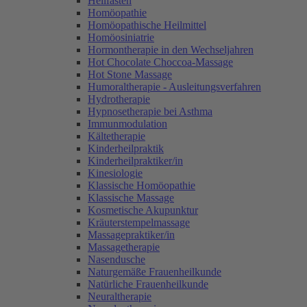
Heilfasten
Homöopathie
Homöopathische Heilmittel
Homöosiniatrie
Hormontherapie in den Wechseljahren
Hot Chocolate Choccoa-Massage
Hot Stone Massage
Humoraltherapie - Ausleitungsverfahren
Hydrotherapie
Hypnosetherapie bei Asthma
Immunmodulation
Kältetherapie
Kinderheilpraktik
Kinderheilpraktiker/in
Kinesiologie
Klassische Homöopathie
Klassische Massage
Kosmetische Akupunktur
Kräuterstempelmassage
Massagepraktiker/in
Massagetherapie
Nasendusche
Naturgemäße Frauenheilkunde
Natürliche Frauenheilkunde
Neuraltherapie