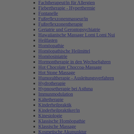
Fachtherapeut/in für Allergien
Fiebertherapie - Hyperthermie
Fontanelle
Fußreflexzonenmasseur/in
Fußreflexzonentherapie
Geriatrie und Gerontopsychiatrie
Hawaiianische Massage Lomi Lomi Nui
Heilfasten
Homöopathie
Homöopathische Heilmittel
Homöosiniatrie
Hormontherapie in den Wechseljahren
Hot Chocolate Choccoa-Massage
Hot Stone Massage
Humoraltherapie - Ausleitungsverfahren
Hydrotherapie
Hypnosetherapie bei Asthma
Immunmodulation
Kältetherapie
Kinderheilpraktik
Kinderheilpraktiker/in
Kinesiologie
Klassische Homöopathie
Klassische Massage
Kosmetische Akupunktur