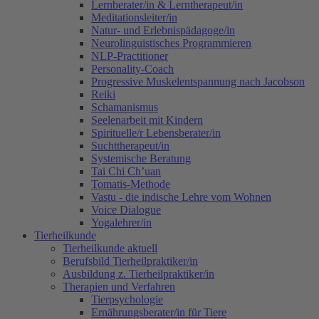
Lernberater/in & Lerntherapeut/in
Meditationsleiter/in
Natur- und Erlebnispädagoge/in
Neurolinguistisches Programmieren
NLP-Practitioner
Personality-Coach
Progressive Muskelentspannung nach Jacobson
Reiki
Schamanismus
Seelenarbeit mit Kindern
Spirituelle/r Lebensberater/in
Suchttherapeut/in
Systemische Beratung
Tai Chi Ch’uan
Tomatis-Methode
Vastu - die indische Lehre vom Wohnen
Voice Dialogue
Yogalehrer/in
Tierheilkunde
Tierheilkunde aktuell
Berufsbild Tierheilpraktiker/in
Ausbildung z. Tierheilpraktiker/in
Therapien und Verfahren
Tierpsychologie
Ernährungsberater/in für Tiere