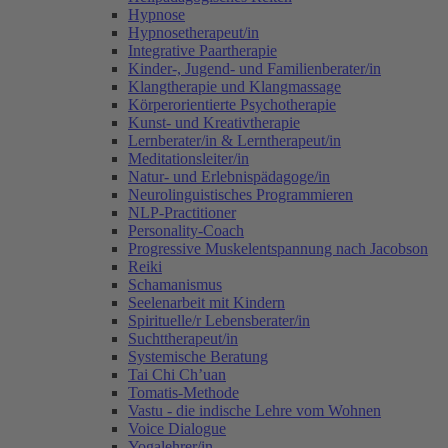
Hypnose
Hypnosetherapeut/in
Integrative Paartherapie
Kinder-, Jugend- und Familienberater/in
Klangtherapie und Klangmassage
Körperorientierte Psychotherapie
Kunst- und Kreativtherapie
Lernberater/in & Lerntherapeut/in
Meditationsleiter/in
Natur- und Erlebnispädagoge/in
Neurolinguistisches Programmieren
NLP-Practitioner
Personality-Coach
Progressive Muskelentspannung nach Jacobson
Reiki
Schamanismus
Seelenarbeit mit Kindern
Spirituelle/r Lebensberater/in
Suchttherapeut/in
Systemische Beratung
Tai Chi Ch’uan
Tomatis-Methode
Vastu - die indische Lehre vom Wohnen
Voice Dialogue
Yogalehrer/in