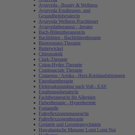
Ayurveda - Beauty & Wellness
Ayurveda Ernährungs- und
Gesundheitsberater/in
Ayurveda Wellness Practitioner
Ayurvedatherapeut / -berater
Bach-Blütentherapeut/in
Bachblüten - Bachblütentherapie
Bioresonanz-Therapie
Butterwickel
Chiropraktik
Clark-Therapie
Colon-Hydro Therapie
Craniosacrale Therapie
Crataegus / Arnika - Herz-Kreislaufstörungen
Eigenharntherapie
Elektroakupunktur nach Voll - EAV
Ernährungsberater/in
Fachtherapeut/in für Allergien
Fiebertherapie - Hyperthermie
Fontanelle
Fußreflexzonenmasseur/in
Fußreflexzonentherapie
Geriatrie und Gerontopsychiatrie
Hawaiianische Massage Lomi Lomi Nui