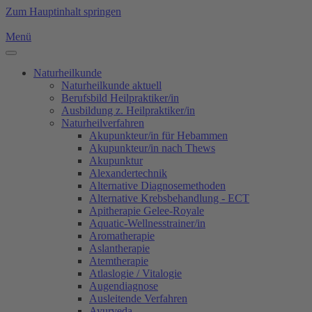
Zum Hauptinhalt springen
Menü
Naturheilkunde
Naturheilkunde aktuell
Berufsbild Heilpraktiker/in
Ausbildung z. Heilpraktiker/in
Naturheilverfahren
Akupunkteur/in für Hebammen
Akupunkteur/in nach Thews
Akupunktur
Alexandertechnik
Alternative Diagnosemethoden
Alternative Krebsbehandlung - ECT
Apitherapie Gelee-Royale
Aquatic-Wellnesstrainer/in
Aromatherapie
Aslantherapie
Atemtherapie
Atlaslogie / Vitalogie
Augendiagnose
Ausleitende Verfahren
Ayurveda