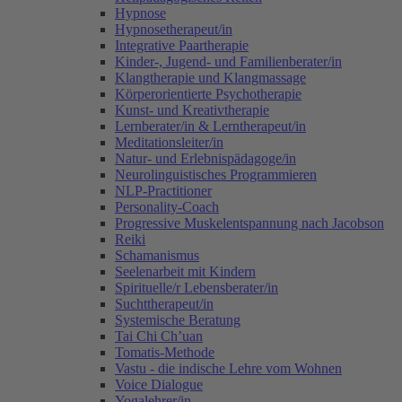
Hypnose
Hypnosetherapeut/in
Integrative Paartherapie
Kinder-, Jugend- und Familienberater/in
Klangtherapie und Klangmassage
Körperorientierte Psychotherapie
Kunst- und Kreativtherapie
Lernberater/in & Lerntherapeut/in
Meditationsleiter/in
Natur- und Erlebnispädagoge/in
Neurolinguistisches Programmieren
NLP-Practitioner
Personality-Coach
Progressive Muskelentspannung nach Jacobson
Reiki
Schamanismus
Seelenarbeit mit Kindern
Spirituelle/r Lebensberater/in
Suchttherapeut/in
Systemische Beratung
Tai Chi Ch’uan
Tomatis-Methode
Vastu - die indische Lehre vom Wohnen
Voice Dialogue
Yogalehrer/in