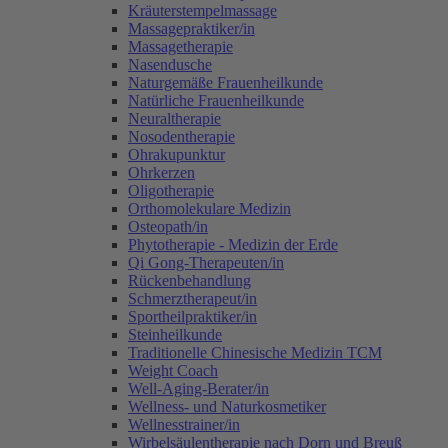
Kräuterstempelmassage
Massagepraktiker/in
Massagetherapie
Nasendusche
Naturgemäße Frauenheilkunde
Natürliche Frauenheilkunde
Neuraltherapie
Nosodentherapie
Ohrakupunktur
Ohrkerzen
Oligotherapie
Orthomolekulare Medizin
Osteopath/in
Phytotherapie - Medizin der Erde
Qi Gong-Therapeuten/in
Rückenbehandlung
Schmerztherapeut/in
Sportheilpraktiker/in
Steinheilkunde
Traditionelle Chinesische Medizin TCM
Weight Coach
Well-Aging-Berater/in
Wellness- und Naturkosmetiker
Wellnesstrainer/in
Wirbelsäulentherapie nach Dorn und Breuß