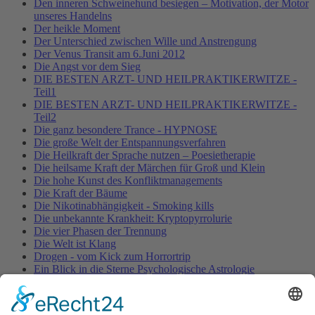
Den inneren Schweinehund besiegen – Motivation, der Motor
unseres Handelns
Der heikle Moment
Der Unterschied zwischen Wille und Anstrengung
Der Venus Transit am 6.Juni 2012
Die Angst vor dem Sieg
DIE BESTEN ARZT- UND HEILPRAKTIKERWITZE -
Teil1
DIE BESTEN ARZT- UND HEILPRAKTIKERWITZE -
Teil2
Die ganz besondere Trance - HYPNOSE
Die große Welt der Entspannungsverfahren
Die Heilkraft der Sprache nutzen – Poesietherapie
Die heilsame Kraft der Märchen für Groß und Klein
Die hohe Kunst des Konfliktmanagements
Die Kraft der Bäume
Die Nikotinabhängigkeit - Smoking kills
Die unbekannte Krankheit: Kryptopyrrolurie
Die vier Phasen der Trennung
Die Welt ist Klang
Drogen - vom Kick zum Horrortrip
Ein Blick in die Sterne Psychologische Astrologie
Entspannung für Körper, Geist & Seele - YOGA
ENTSPANNUNG PUR!
Fallbeschreibung aus der Entspannungspraxis – nervöse