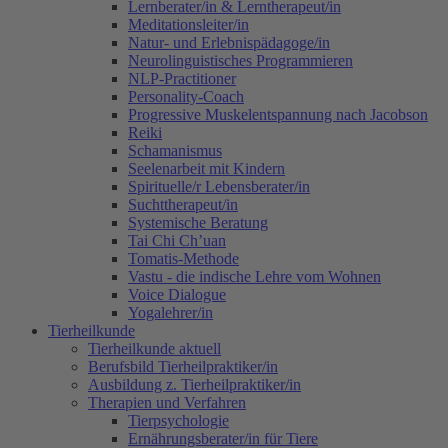
Lernberater/in & Lerntherapeut/in
Meditationsleiter/in
Natur- und Erlebnispädagoge/in
Neurolinguistisches Programmieren
NLP-Practitioner
Personality-Coach
Progressive Muskelentspannung nach Jacobson
Reiki
Schamanismus
Seelenarbeit mit Kindern
Spirituelle/r Lebensberater/in
Suchttherapeut/in
Systemische Beratung
Tai Chi Ch’uan
Tomatis-Methode
Vastu - die indische Lehre vom Wohnen
Voice Dialogue
Yogalehrer/in
Tierheilkunde
Tierheilkunde aktuell
Berufsbild Tierheilpraktiker/in
Ausbildung z. Tierheilpraktiker/in
Therapien und Verfahren
Tierpsychologie
Ernährungsberater/in für Tiere