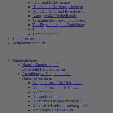
Farb- und Lichttherapie
Hunde- und Katzenpsychologie
Hundeführer/in und Kynologe/in
Naturgemäße Tierheilkunde
Telepathische Tierkommunikation
Tier-Physiotherapie - Fortbildung
Tierakupunktur
Tierhomöopathie
Therapeutensuche
Heilpraktikerschulen
Naturheilkunde
Naturheilkunde aktuell
Berufsbild Heilpraktiker/in
Ausbildung z. Heilpraktiker/in
Naturheilverfahren
Akupunkteur/in für Hebammen
Akupunkteur/in nach Thews
Akupunktur
Alexandertechnik
Alternative Diagnosemethoden
Alternative Krebsbehandlung - ECT
Apitherapie Gelee-Royale