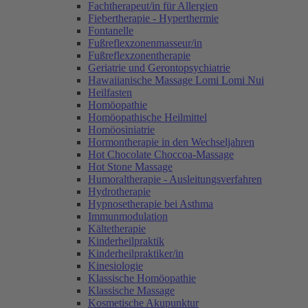
Fachtherapeut/in für Allergien
Fiebertherapie - Hyperthermie
Fontanelle
Fußreflexzonenmasseur/in
Fußreflexzonentherapie
Geriatrie und Gerontopsychiatrie
Hawaiianische Massage Lomi Lomi Nui
Heilfasten
Homöopathie
Homöopathische Heilmittel
Homöosiniatrie
Hormontherapie in den Wechseljahren
Hot Chocolate Choccoa-Massage
Hot Stone Massage
Humoraltherapie - Ausleitungsverfahren
Hydrotherapie
Hypnosetherapie bei Asthma
Immunmodulation
Kältetherapie
Kinderheilpraktik
Kinderheilpraktiker/in
Kinesiologie
Klassische Homöopathie
Klassische Massage
Kosmetische Akupunktur