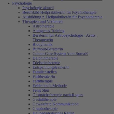
Psychologie
Psychologie aktuell
Berufsbild Heilpraktiker/in für Psychotherapie
Ausbildung z. Heilpraktiker/in für Psychotherapie
Therapien und Verfahren
Astrotherapie
Autogenes Training
Berater/in für Astropsychologie - Astro-
Therapeut/in
Biodynamik
Burnout-Berater/in
Colour-Care-System Aura-Soma®
Delphintherapie
Edelsteintherapie
Entspannungstrainer/in
Familienstellen
Farbberater/in
Farbtherapie
Feldenkrais-Methode
Feng Shui
Gesprächstherapie nach Rogers
Gestalttherapie
Gewaltfreie Kommunikation
Graphotherapie
Heilpädagogisches Reiten