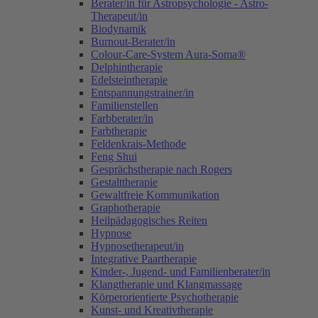
Berater/in für Astropsychologie - Astro-
Therapeut/in
Biodynamik
Burnout-Berater/in
Colour-Care-System Aura-Soma®
Delphintherapie
Edelsteintherapie
Entspannungstrainer/in
Familienstellen
Farbberater/in
Farbtherapie
Feldenkrais-Methode
Feng Shui
Gesprächstherapie nach Rogers
Gestalttherapie
Gewaltfreie Kommunikation
Graphotherapie
Heilpädagogisches Reiten
Hypnose
Hypnosetherapeut/in
Integrative Paartherapie
Kinder-, Jugend- und Familienberater/in
Klangtherapie und Klangmassage
Körperorientierte Psychotherapie
Kunst- und Kreativtherapie