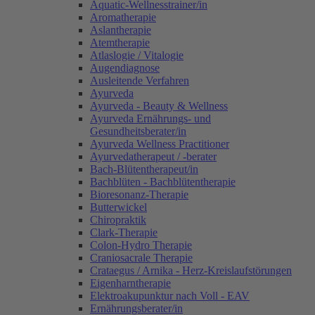
Aquatic-Wellnesstrainer/in
Aromatherapie
Aslantherapie
Atemtherapie
Atlaslogie / Vitalogie
Augendiagnose
Ausleitende Verfahren
Ayurveda
Ayurveda - Beauty & Wellness
Ayurveda Ernährungs- und
Gesundheitsberater/in
Ayurveda Wellness Practitioner
Ayurvedatherapeut / -berater
Bach-Blütentherapeut/in
Bachblüten - Bachblütentherapie
Bioresonanz-Therapie
Butterwickel
Chiropraktik
Clark-Therapie
Colon-Hydro Therapie
Craniosacrale Therapie
Crataegus / Arnika - Herz-Kreislaufstörungen
Eigenharntherapie
Elektroakupunktur nach Voll - EAV
Ernährungsberater/in