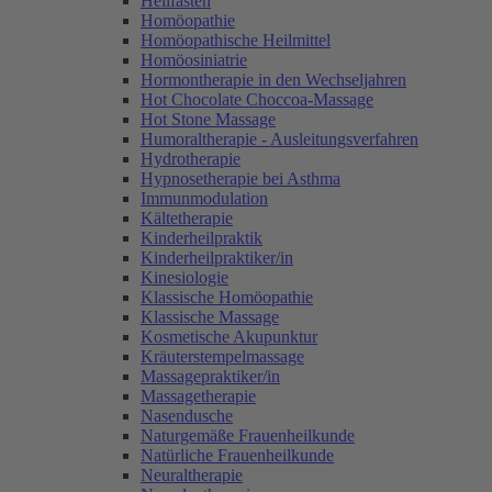
Heilfasten
Homöopathie
Homöopathische Heilmittel
Homöosiniatrie
Hormontherapie in den Wechseljahren
Hot Chocolate Choccoa-Massage
Hot Stone Massage
Humoraltherapie - Ausleitungsverfahren
Hydrotherapie
Hypnosetherapie bei Asthma
Immunmodulation
Kältetherapie
Kinderheilpraktik
Kinderheilpraktiker/in
Kinesiologie
Klassische Homöopathie
Klassische Massage
Kosmetische Akupunktur
Kräuterstempelmassage
Massagepraktiker/in
Massagetherapie
Nasendusche
Naturgemäße Frauenheilkunde
Natürliche Frauenheilkunde
Neuraltherapie